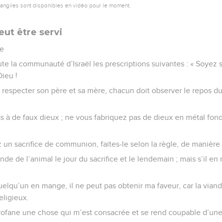
vangiles sont disponibles en vidéo pour le moment.
ut être servi
se
 la communauté d’Israël les prescriptions suivantes : « Soyez sai
Dieu !
respecter son père et sa mère, chacun doit observer le repos du 
s à de faux dieux ; ne vous fabriquez pas de dieux en métal fond
 un sacrifice de communion, faites-le selon la règle, de manière 
de de l’animal le jour du sacrifice et le lendemain ; mais s’il en
 quelqu’un en mange, il ne peut pas obtenir ma faveur, car la via
eligieux.
ofane une chose qui m’est consacrée et se rend coupable d’une f