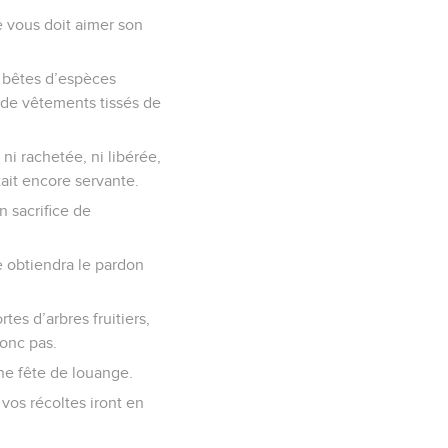
 vous doit aimer son
x bêtes d’espèces
 de vêtements tissés de
i rachetée, ni libérée,
ait encore servante.
n sacrifice de
e obtiendra le pardon
es d’arbres fruitiers,
onc pas.
une fête de louange.
vos récoltes iront en