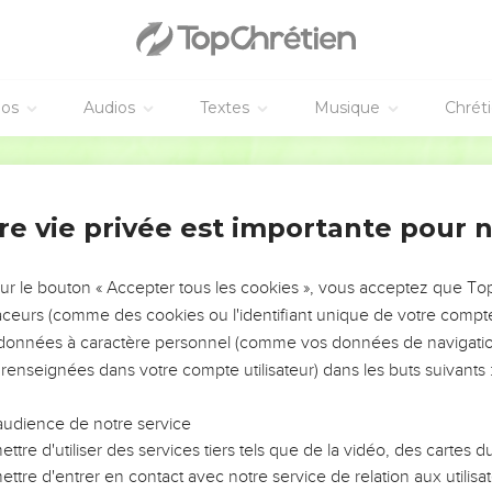
éos
Audios
Textes
Musique
Chrét
re vie privée est importante pour 
NEMENT DE L’ANNÉE !
ÉVITER LES VOTRES ?
sur le bouton « Accepter tous les cookies », vous acceptez que T
traceurs (comme des cookies ou l'identifiant unique de votre compte 
tes, leur impact, leur foi ou leur vision. Mais on voit
s données à caractère personnel (comme vos données de navigatio
fficiles qu'ils ont traversés, alors même que ce sont
 renseignées dans votre compte utilisateur) dans les buts suivants 
audience de notre service
s, et responsables reviennent sur les erreurs
 avancer avec plus de sagesse afin que leurs erreurs
ttre d'utiliser des services tiers tels que de la vidéo, des cartes
un ministère, une équipe, un groupe ou une famille,
ttre d'entrer en contact avec notre service de relation aux utilisat