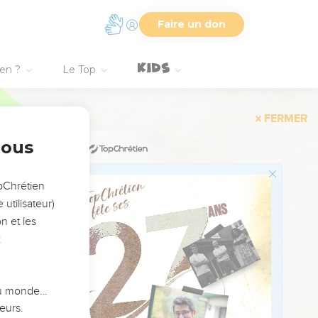
Faire un don
ien ?
Le Top
FERMER
nous
opChrétien
utilisateur)
n et les
:
 du monde…
eurs.