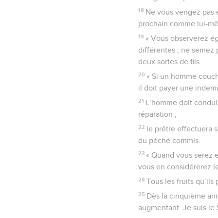
18
Ne vous vengez pas e
prochain comme lui-mêm
19
« Vous observerez ég
différentes ; ne semez
deux sortes de fils.
20
« Si un homme couche
il doit payer une indem
21
L’homme doit conduire 
réparation ;
22
le prêtre effectuera 
du péché commis.
23
« Quand vous serez en
vous en considérerez l
24
Tous les fruits qu’i
25
Dès la cinquième anné
augmentant. Je suis le 