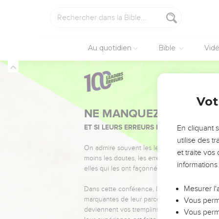
Au quotidien
Bible
Vid
Vot
NE MANQUEZ PAS L’ÉVÉ
ET SI LEURS ERREURS POUVAIENT VOUS 
En cliquant 
utilise des 
On admire souvent les leaders pour leurs réussi
et traite vo
moins les doutes, les erreurs et les saisons di
informations
elles qui les ont façonnés.
Mesurer l'
Dans cette conférence, leaders, entrepreneur
marquantes de leur parcours et les clés pour
Vous perme
deviennent vos tremplins. Que vous guidiez 
Vous perme