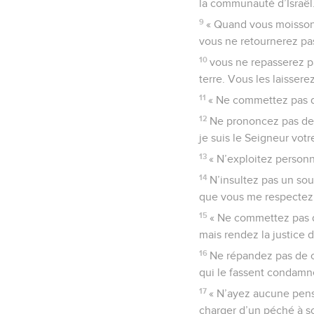
la communauté d’Israël
9
« Quand vous moisson
vous ne retournerez pas
10
vous ne repasserez p
terre. Vous les laissere
11
« Ne commettez pas d
12
Ne prononcez pas de 
je suis le Seigneur votr
13
« N’exploitez personn
14
N’insultez pas un so
que vous me respectez. 
15
« Ne commettez pas d’
mais rendez la justice 
16
Ne répandez pas de c
qui le fassent condamne
17
« N’ayez aucune pensé
charger d’un péché à s