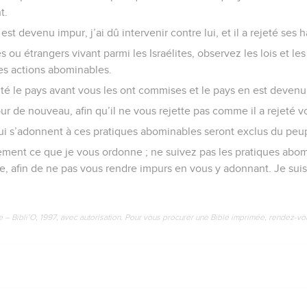
t.
t devenu impur, j’ai dû intervenir contre lui, et il a rejeté ses h
es ou étrangers vivant parmi les Israélites, observez les lois et le
es actions abominables.
ité le pays avant vous les ont commises et le pays en est devenu
ur de nouveau, afin qu’il ne vous rejette pas comme il a rejeté 
qui s’adonnent à ces pratiques abominables seront exclus du peupl
ement ce que je vous ordonne ; ne suivez pas les pratiques abom
ée, afin de ne pas vous rendre impurs en vous y adonnant. Je suis
e – Bibli’O, 1997, avec autorisation. Pour vous procurer une Bible imprimée, rendez-vo