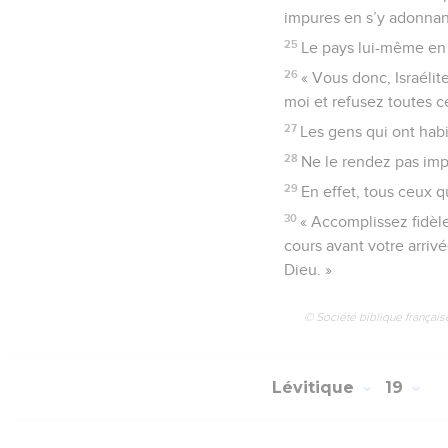
impures en s’y adonnan
25
Le pays lui-même en es
26
« Vous donc, Israélit
moi et refusez toutes c
27
Les gens qui ont hab
28
Ne le rendez pas imp
29
En effet, tous ceux 
30
« Accomplissez fidèl
cours avant votre arriv
Dieu. »
© Société biblique français
Lévitique
19