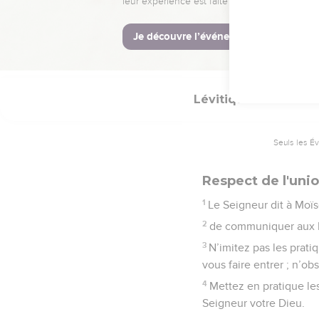
leur expérience est faite pour vous.
Je découvre l’événement
Lévitique
18
Seuls les É
Respect de l'uni
1
Le Seigneur dit à Moï
2
de communiquer aux Isr
3
N’imitez pas les prati
vous faire entrer ; n’ob
4
Mettez en pratique les
Seigneur votre Dieu.