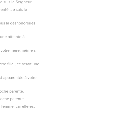
Je suis le Seigneur.
enté. Je suis le
ous la déshonoreriez
une atteinte à
e votre mère, même si
tre fille ; ce serait une
est apparentée à votre
roche parente.
roche parente.
 femme, car elle est