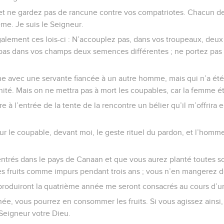
t ne gardez pas de rancune contre vos compatriotes. Chacun de
e. Je suis le Seigneur.
alement ces lois-ci : N’accouplez pas, dans vos troupeaux, deu
 pas dans vos champs deux semences différentes ; ne portez pas
 avec une servante fiancée à un autre homme, mais qui n’a été n
nité. Mais on ne mettra pas à mort les coupables, car la femme ét
à l’entrée de la tente de la rencontre un bélier qu’il m’offrira e
sur le coupable, devant moi, le geste rituel du pardon, et l’homm
trés dans le pays de Canaan et que vous aurez planté toutes sort
es fruits comme impurs pendant trois ans ; vous n’en mangerez d
ls produiront la quatrième année me seront consacrés au cours d’
e, vous pourrez en consommer les fruits. Si vous agissez ainsi, 
Seigneur votre Dieu.