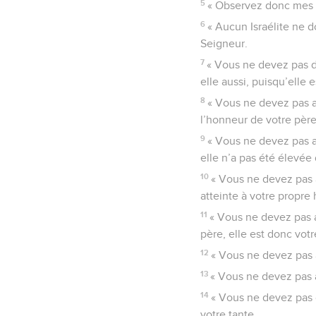
5
« Observez donc mes lo
6
« Aucun Israélite ne d
Seigneur.
7
« Vous ne devez pas d
elle aussi, puisqu’elle 
8
« Vous ne devez pas a
l’honneur de votre père
9
« Vous ne devez pas a
elle n’a pas été élevé
10
« Vous ne devez pas avo
atteinte à votre propre
11
« Vous ne devez pas a
père, elle est donc vot
12
« Vous ne devez pas a
13
« Vous ne devez pas a
14
« Vous ne devez pas d
votre tante.