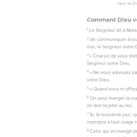
Seuls les É
Comment Dieu ve
1
Le Seigneur dit à Moï
2
de communiquer à toute
moi, le Seigneur votre 
3
« Chacun de vous doit 
Seigneur votre Dieu.
4
« Ne vous adressez pa
votre Dieu.
5
« Quand vous m’offrez
6
On peut manger la vian
on doit la jeter au feu.
7
Si, le troisième jour,
impropre à tout usage r
8
Celui qui en mange pr