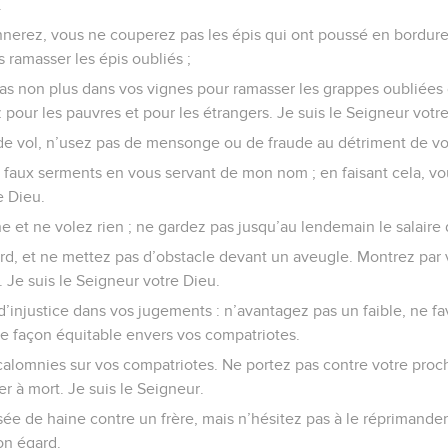
.
nerez, vous ne couperez pas les épis qui ont poussé en bordure
 ramasser les épis oubliés ;
as non plus dans vos vignes pour ramasser les grappes oubliées 
z pour les pauvres et pour les étrangers. Je suis le Seigneur votr
e vol, n’usez pas de mensonge ou de fraude au détriment de vo
faux serments en vous servant de mon nom ; en faisant cela, v
e Dieu.
e et ne volez rien ; ne gardez pas jusqu’au lendemain le salaire 
urd, et ne mettez pas d’obstacle devant un aveugle. Montrez pa
Je suis le Seigneur votre Dieu.
injustice dans vos jugements : n’avantagez pas un faible, ne fa
de façon équitable envers vos compatriotes.
alomnies sur vos compatriotes. Ne portez pas contre votre proc
r à mort. Je suis le Seigneur.
e de haine contre un frère, mais n’hésitez pas à le réprimander
on égard.