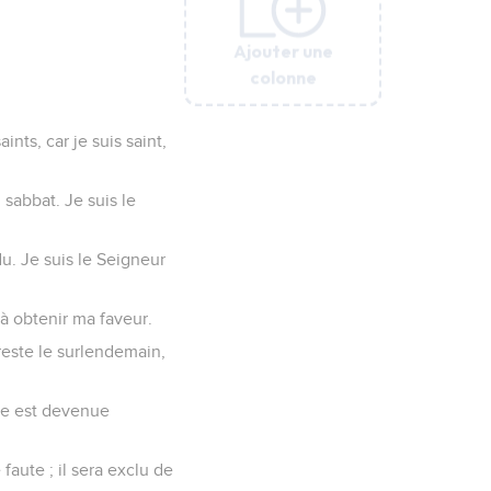
Ajouter une
Ajouter une
Ajouter une
Ajouter une
Ajouter une
colonne
colonne
colonne
colonne
colonne
nts, car je suis saint,
sabbat. Je suis le
u. Je suis le Seigneur
à obtenir ma faveur.
 reste le surlendemain,
nde est devenue
aute ; il sera exclu de