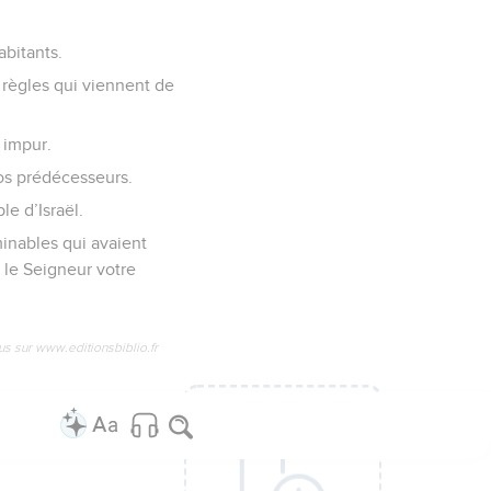
abitants.
s règles qui viennent de
 impur.
vos prédécesseurs.
e d’Israël.
inables qui avaient
 le Seigneur votre
us sur www.editionsbiblio.fr