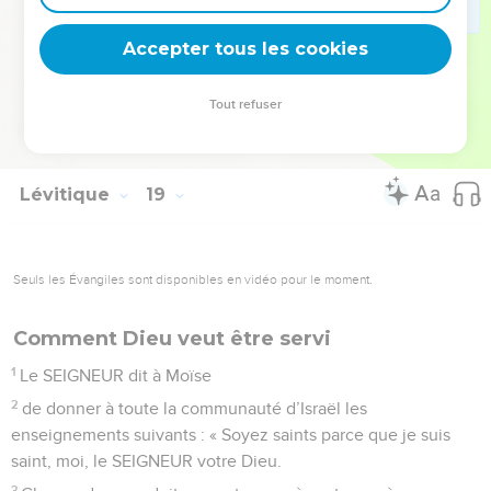
rendez pas impurs par ces actions. Le SEIGNEUR votre Dieu,
Accepter tous les cookies
c’est moi. »
© Société biblique française – Bibli’O, 2000, avec autorisation. Pour vous procurer
Tout refuser
une Bible imprimée, rendez-vous sur www.editionsbiblio.fr
Lévitique
19
Seuls les Évangiles sont disponibles en vidéo pour le moment.
Comment Dieu veut être servi
1
Le SEIGNEUR dit à Moïse
2
de donner à toute la communauté d’Israël les
enseignements suivants : « Soyez saints parce que je suis
saint, moi, le SEIGNEUR votre Dieu.
3