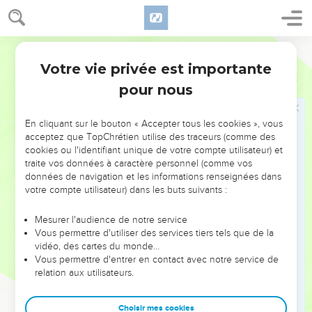
24
« Ne vous rendez pas impurs en faisant une chose de ce
genre. Les autres peuples que je chasse devant vous sont
Parole de Vie
devenus impurs en faisant ces choses-là.
Votre vie privée est importante
Lévitique
18
25
Le pays de Canaan lui-même est devenu impur à cause de
pour nous
ces fautes. J’ai dû agir contre lui, et il a craché ses habitants.
26
« Vous, Israélites, ou étrangers installés dans le pays,
En cliquant sur le bouton « Accepter tous les cookies », vous
respectez mes lois et mes règles. Ne faites aucune de ces
acceptez que TopChrétien utilise des traceurs (comme des
choses horribles.
cookies ou l'identifiant unique de votre compte utilisateur) et
traite vos données à caractère personnel (comme vos
27
Les gens qui habitaient le pays de Canaan avant vous
données de navigation et les informations renseignées dans
faisaient toutes ces choses-là, et le pays est devenu impur.
votre compte utilisateur) dans les buts suivants :
28
Ne le rendez pas impur de nouveau. Ainsi, le pays ne vous
crachera pas, comme il a craché les autres peuples qui
Mesurer l'audience de notre service
Vous permettre d'utiliser des services tiers tels que de la
étaient là avant vous.
vidéo, des cartes du monde…
29
En effet, tous ceux qui font ces choses horribles seront
Vous permettre d'entrer en contact avec notre service de
relation aux utilisateurs.
chassés du peuple d’Israël.
30
« Respectez mes commandements, ne faites pas ces
Choisir mes cookies
choses horribles qu’on faisait avant votre arrivée. Ne vous