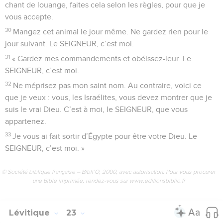
chant de louange, faites cela selon les règles, pour que je
vous accepte.
30
Mangez cet animal le jour même. Ne gardez rien pour le
jour suivant. Le SEIGNEUR, c’est moi.
31
« Gardez mes commandements et obéissez-leur. Le
SEIGNEUR, c’est moi.
32
Ne méprisez pas mon saint nom. Au contraire, voici ce
que je veux : vous, les Israélites, vous devez montrer que je
suis le vrai Dieu. C’est à moi, le SEIGNEUR, que vous
appartenez.
33
Je vous ai fait sortir d’Égypte pour être votre Dieu. Le
SEIGNEUR, c’est moi. »
© Société biblique française – Bibli’O, 2000, avec autorisation. Pour vous procurer
une Bible imprimée, rendez-vous sur www.editionsbiblio.fr
Lévitique
23