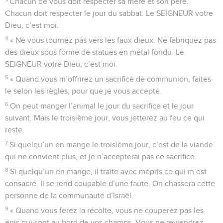
Chacun de vous doit respecter sa mère et son père.
Chacun doit respecter le jour du sabbat. Le SEIGNEUR votre
Dieu, c’est moi.
4
« Ne vous tournez pas vers les faux dieux. Ne fabriquez pas
des dieux sous forme de statues en métal fondu. Le
SEIGNEUR votre Dieu, c’est moi.
5
« Quand vous m’offrirez un sacrifice de communion, faites-
le selon les règles, pour que je vous accepte.
6
On peut manger l’animal le jour du sacrifice et le jour
suivant. Mais le troisième jour, vous jetterez au feu ce qui
reste.
7
Si quelqu’un en mange le troisième jour, c’est de la viande
qui ne convient plus, et je n’accepterai pas ce sacrifice.
8
Si quelqu’un en mange, il traite avec mépris ce qui m’est
consacré. Il se rend coupable d’une faute. On chassera cette
personne de la communauté d’Israël.
9
« Quand vous ferez la récolte, vous ne couperez pas les
épis qui sont au bord de vos champs. Vous ne reviendrez