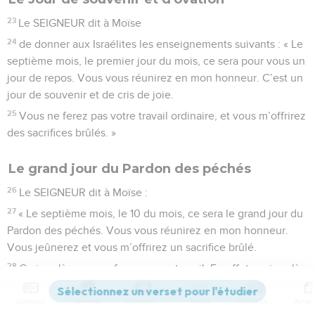
23
Le SEIGNEUR dit à Moïse
24
de donner aux Israélites les enseignements suivants : « Le
septième mois, le premier jour du mois, ce sera pour vous un
jour de repos. Vous vous réunirez en mon honneur. C’est un
jour de souvenir et de cris de joie.
25
Vous ne ferez pas votre travail ordinaire, et vous m’offrirez
des sacrifices brûlés. »
Le grand jour du Pardon des péchés
26
Le SEIGNEUR dit à Moïse :
27
« Le septième mois, le 10 du mois, ce sera le grand jour du
Pardon des péchés. Vous vous réunirez en mon honneur.
Vous jeûnerez et vous m’offrirez un sacrifice brûlé.
28
Ce jour-là, vous ne ferez aucun travail. En effet, ce jour-là,
on fera sur vous le geste de pardon pour vos péchés, devant
moi, le SEIGNEUR votre Dieu.
Contenus
Versions
Commentaires
Strong
Dictionnaire