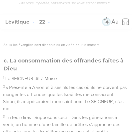
une Bible imprimée, rendez-vous sur www.editionsbiblio.fr
Lévitique
22
Seuls les Évangiles sont disponibles en vidéo pour le moment.
c. La consommation des offrandes faites à
Dieu
1
Le SEIGNEUR dit à Moïse :
2
« Présente à Aaron et à ses fils les cas où ils ne doivent pas
manger les offrandes que les Israélites me consacrent.
Sinon, ils mépriseraient mon saint nom. Le SEIGNEUR, c’est
moi.
3
Tu leur diras : Supposons ceci : Dans les générations à
venir, un homme d’une famille de prêtres s’approche des
offrandes que les Israélites me consacrent, à moi le