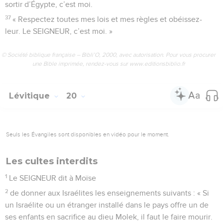
sortir d’Égypte, c’est moi.
37
« Respectez toutes mes lois et mes règles et obéissez-
leur. Le SEIGNEUR, c’est moi. »
© Société biblique française – Bibli’O, 2000, avec autorisation. Pour vous procurer
une Bible imprimée, rendez-vous sur www.editionsbiblio.fr
Lévitique
20
Seuls les Évangiles sont disponibles en vidéo pour le moment.
Les cultes interdits
1
Le SEIGNEUR dit à Moïse
2
de donner aux Israélites les enseignements suivants : « Si
un Israélite ou un étranger installé dans le pays offre un de
ses enfants en sacrifice au dieu Molek, il faut le faire mourir.