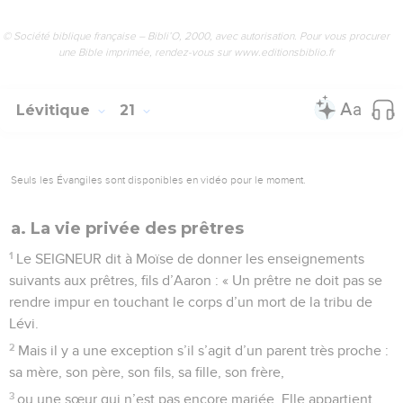
© Société biblique française – Bibli’O, 2000, avec autorisation. Pour vous procurer
une Bible imprimée, rendez-vous sur www.editionsbiblio.fr
Lévitique
21
Seuls les Évangiles sont disponibles en vidéo pour le moment.
a. La vie privée des prêtres
1
Le SEIGNEUR dit à Moïse de donner les enseignements
suivants aux prêtres, fils d’Aaron : « Un prêtre ne doit pas se
rendre impur en touchant le corps d’un mort de la tribu de
Lévi.
2
Mais il y a une exception s’il s’agit d’un parent très proche :
sa mère, son père, son fils, sa fille, son frère,
3
ou une sœur qui n’est pas encore mariée. Elle appartient