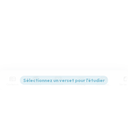
Contenus
Versions
Commentaires
Strong
Dictionnaire
Paramètres de lecture
Afficher les numéros de versets