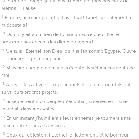
au cœur de l’orage, je t’ai mis à l’épreuve près des eaux de
Meriba. – Pause.
9
Ecoute, mon peuple, et je t’avertirai ! Israël, si seulement tu
m’écoutais !
10
Qu’il n’y ait au milieu de toi aucun autre dieu ! Ne te
prosterne pas devant des dieux étrangers !
11
*Je suis l’Eternel, ton Dieu, qui t’ai fait sortir d’Egypte. Ouvre
ta bouche, et je la remplirai !
12
Mais mon peuple ne m’a pas écouté, Israël n’a pas voulu de
moi.
13
Alors je les ai livrés aux penchants de leur cœur, et ils ont
suivi leurs propres projets.
14
Si seulement mon peuple m’écoutait, si seulement Israël
marchait dans mes voies !
15
En un instant j’humilierais leurs ennemis, je tournerais ma
main contre leurs adversaires.
16
Ceux qui détestent l’Eternel le flatteraient, et le bonheur