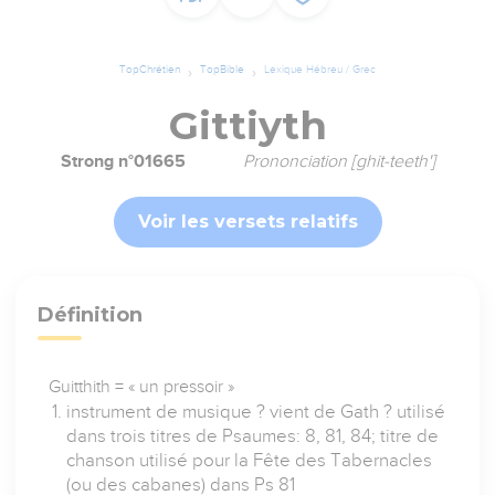
TopChrétien
TopBible
Lexique Hébreu / Grec
Gittiyth
Strong n°01665
Prononciation [ghit-teeth']
Voir les versets relatifs
Définition
Guitthith = « un pressoir »
instrument de musique ? vient de Gath ? utilisé
dans trois titres de Psaumes: 8, 81, 84; titre de
chanson utilisé pour la Fête des Tabernacles
(ou des cabanes) dans Ps 81