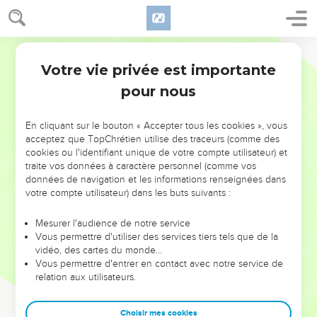
Votre vie privée est importante
pour nous
NE MANQUEZ PAS L’ÉVÉNEMENT
En cliquant sur le bouton « Accepter tous les cookies », vous
DE L’ANNÉE !
acceptez que TopChrétien utilise des traceurs (comme des
cookies ou l'identifiant unique de votre compte utilisateur) et
ET SI LEURS ERREURS POUVAIENT VOUS ÉVITER LES
traite vos données à caractère personnel (comme vos
VOTRES ?
données de navigation et les informations renseignées dans
votre compte utilisateur) dans les buts suivants :
On admire souvent les leaders pour leurs réussites, leur impact,
leur foi ou leur vision. Mais on voit moins les doutes, les erreurs
Mesurer l'audience de notre service
Vous permettre d'utiliser des services tiers tels que de la
et les saisons difficiles qu'ils ont traversés, alors même que ce
vidéo, des cartes du monde…
sont elles qui les ont façonnés.
Vous permettre d'entrer en contact avec notre service de
relation aux utilisateurs.
Dans cette conférence, leaders, entrepreneurs, et responsables
reviennent sur les erreurs marquantes de leur parcours et les
clés pour avancer avec plus de sagesse afin que leurs erreurs
Choisir mes cookies