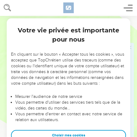
tous le condamnèrent comme méritant la mort.
65
Et quelques-uns se mirent à cracher contre lui, et à lui
couvrir le visage, et à lui donner des soufflets, et à lui dire :
Darby
Prophétise. Et les huissiers le frappaient de leurs mains.
Votre vie privée est importante
Marc
14
pour nous
Pierre renie Jésus
66
Et comme Pierre était en bas, dans la cour, une des
En cliquant sur le bouton « Accepter tous les cookies », vous
servantes du souverain sacrificateur vient,
acceptez que TopChrétien utilise des traceurs (comme des
67
cookies ou l'identifiant unique de votre compte utilisateur) et
et, apercevant Pierre qui se chauffait, elle le regarda et
traite vos données à caractère personnel (comme vos
dit : Et toi, tu étais avec le Nazarénien Jésus.
données de navigation et les informations renseignées dans
68
Et il le nia, disant : Je ne sais ni n'entends ce que tu dis. Et
votre compte utilisateur) dans les buts suivants :
il sortit dehors dans le vestibule ; et le coq chanta.
Mesurer l'audience de notre service
69
Et la servante, l'apercevant encore, se mit à dire à ceux
Vous permettre d'utiliser des services tiers tels que de la
qui étaient là : Celui-ci est de ces gens-là.
vidéo, des cartes du monde…
Vous permettre d'entrer en contact avec notre service de
70
Et il le nia de nouveau. Et encore un peu après, ceux qui
relation aux utilisateurs.
étaient là présents dirent à Pierre : Certainement tu es de
ces gens-là ; car aussi tu es Galiléen.
Choisir mes cookies