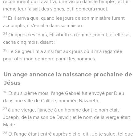
reconnurent qu'il avait vu une vision dans le temple ; et lui-
même leur faisait des signes, et il demeura muet.
23
Et il arriva que, quand les jours de son ministère furent
accomplis, il s'en alla dans sa maison.
24
Or après ces jours, Élisabeth sa femme conçut, et elle se
cacha cinq mois, disant :
25
Le Seigneur m'a ainsi fait aux jours où il m'a regardée,
pour ôter mon opprobre parmi les hommes.
Un ange annonce la naissance prochaine de
Jésus
26
Et au sixième mois, l'ange Gabriel fut envoyé par Dieu
dans une ville de Galilée, nommée Nazareth,
27
à une vierge, fiancée à un homme dont le nom était
Joseph, de la maison de David ; et le nom de la vierge était
Marie.
28
Et l'ange étant entré auprès d'elle, dit : Je te salue, toi que