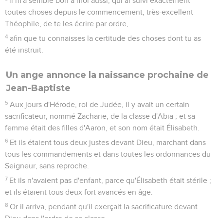
il m'a semblé bon à moi aussi, qui ai suivi exactement
toutes choses depuis le commencement, très-excellent
Théophile, de te les écrire par ordre,
4
afin que tu connaisses la certitude des choses dont tu as
été instruit.
Un ange annonce la naissance prochaine de
Jean-Baptiste
5
Aux jours d'Hérode, roi de Judée, il y avait un certain
sacrificateur, nommé Zacharie, de la classe d'Abia ; et sa
femme était des filles d'Aaron, et son nom était Élisabeth.
6
Et ils étaient tous deux justes devant Dieu, marchant dans
tous les commandements et dans toutes les ordonnances du
Seigneur, sans reproche.
7
Et ils n'avaient pas d'enfant, parce qu'Élisabeth était stérile ;
et ils étaient tous deux fort avancés en âge.
8
Or il arriva, pendant qu'il exerçait la sacrificature devant