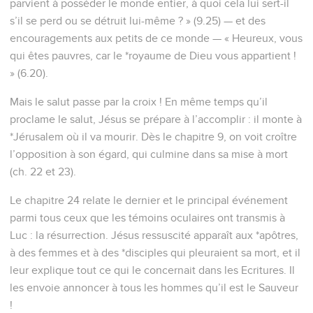
parvient à posséder le monde entier, à quoi cela lui sert-il
s’il se perd ou se détruit lui-même ? » (9.25) — et des
encouragements aux petits de ce monde — « Heureux, vous
qui êtes pauvres, car le *royaume de Dieu vous appartient !
» (6.20).
Mais le salut passe par la croix ! En même temps qu’il
proclame le salut, Jésus se prépare à l’accomplir : il monte à
*Jérusalem où il va mourir. Dès le chapitre 9, on voit croître
l’opposition à son égard, qui culmine dans sa mise à mort
(ch. 22 et 23).
Le chapitre 24 relate le dernier et le principal événement
parmi tous ceux que les témoins oculaires ont transmis à
Luc : la résurrection. Jésus ressuscité apparaît aux *apôtres,
à des femmes et à des *disciples qui pleuraient sa mort, et il
leur explique tout ce qui le concernait dans les Ecritures. Il
les envoie annoncer à tous les hommes qu’il est le Sauveur
!