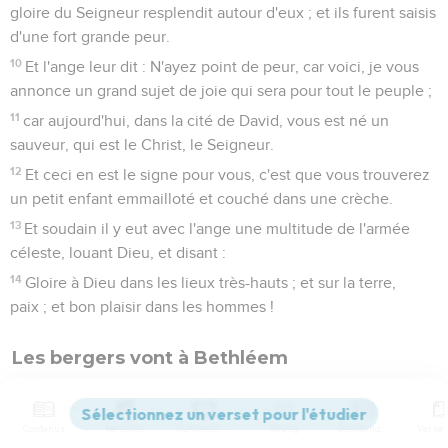
gloire du Seigneur resplendit autour d'eux ; et ils furent saisis
d'une fort grande peur.
10
Et l'ange leur dit : N'ayez point de peur, car voici, je vous
annonce un grand sujet de joie qui sera pour tout le peuple ;
11
car aujourd'hui, dans la cité de David, vous est né un
sauveur, qui est le Christ, le Seigneur.
12
Et ceci en est le signe pour vous, c'est que vous trouverez
un petit enfant emmailloté et couché dans une crèche.
13
Et soudain il y eut avec l'ange une multitude de l'armée
céleste, louant Dieu, et disant :
14
Gloire à Dieu dans les lieux très-hauts ; et sur la terre,
paix ; et bon plaisir dans les hommes !
Les bergers vont à Bethléem
15
Et il arriva, lorsque les anges s'en furent allés d'avec eux
au ciel, que les bergers dirent entre eux : Allons donc jusqu'à
Contenus
Versions
Commentaires
Strong
Dictionnaire
Bethléhem, et voyons cette chose qui est arrivée que le