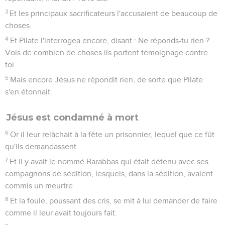
3
Et les principaux sacrificateurs l'accusaient de beaucoup de
choses.
4
Et Pilate l'interrogea encore, disant : Ne réponds-tu rien ?
Vois de combien de choses ils portent témoignage contre
toi.
5
Mais encore Jésus ne répondit rien, de sorte que Pilate
s'en étonnait.
Jésus est condamné à mort
6
Or il leur relâchait à la fête un prisonnier, lequel que ce fût
qu'ils demandassent.
7
Et il y avait le nommé Barabbas qui était détenu avec ses
compagnons de sédition, lesquels, dans la sédition, avaient
commis un meurtre.
8
Et la foule, poussant des cris, se mit à lui demander de faire
comme il leur avait toujours fait.