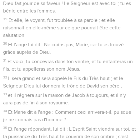
Dieu fait jouir de sa faveur ! Le Seigneur est avec toi ; tu es
bénie entre les femmes.
29
Et elle, le voyant, fut troublée à sa parole ; et elle
raisonnait en elle-même sur ce que pourrait être cette
salutation.
30
Et l'ange lui dit : Ne crains pas, Marie, car tu as trouvé
grâce auprès de Dieu.
31
Et voici, tu concevras dans ton ventre, et tu enfanteras un
fils, et tu appelleras son nom Jésus.
32
Il sera grand et sera appelé le Fils du Très-haut ; et le
Seigneur Dieu lui donnera le trône de David son père ;
33
et il régnera sur la maison de Jacob à toujours, et il n'y
aura pas de fin à son royaume.
34
Et Marie dit à l'ange : Comment ceci arrivera-t-il, puisque
je ne connais pas d'homme ?
35
Et l'ange répondant, lui dit : L'Esprit Saint viendra sur toi, et
la puissance du Très-haut te couvrira de son ombre ; c'est