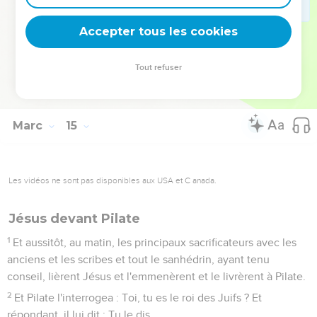
71
Et il se mit à faire des imprécations et à jurer : Je ne
connais pas cet homme dont vous parlez.
Accepter tous les cookies
72
Et le coq chanta pour la seconde fois. Et Pierre se
ressouvint de la parole que Jésus lui avait dite : Avant que le
Tout refuser
coq chante deux fois, tu me renieras trois fois. Et en y
pensant, il pleura.
Marc
15
Les vidéos ne sont pas disponibles aux USA et C anada.
Jésus devant Pilate
1
Et aussitôt, au matin, les principaux sacrificateurs avec les
anciens et les scribes et tout le sanhédrin, ayant tenu
conseil, lièrent Jésus et l'emmenèrent et le livrèrent à Pilate.
2
Et Pilate l'interrogea : Toi, tu es le roi des Juifs ? Et
répondant, il lui dit : Tu le dis.