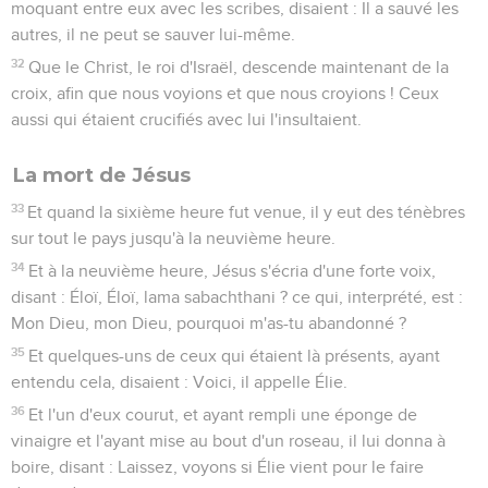
moquant entre eux avec les scribes, disaient : Il a sauvé les
autres, il ne peut se sauver lui-même.
32
Que le Christ, le roi d'Israël, descende maintenant de la
croix, afin que nous voyions et que nous croyions ! Ceux
aussi qui étaient crucifiés avec lui l'insultaient.
La mort de Jésus
33
Et quand la sixième heure fut venue, il y eut des ténèbres
sur tout le pays jusqu'à la neuvième heure.
34
Et à la neuvième heure, Jésus s'écria d'une forte voix,
disant : Éloï, Éloï, lama sabachthani ? ce qui, interprété, est :
Mon Dieu, mon Dieu, pourquoi m'as-tu abandonné ?
35
Et quelques-uns de ceux qui étaient là présents, ayant
entendu cela, disaient : Voici, il appelle Élie.
36
Et l'un d'eux courut, et ayant rempli une éponge de
vinaigre et l'ayant mise au bout d'un roseau, il lui donna à
boire, disant : Laissez, voyons si Élie vient pour le faire