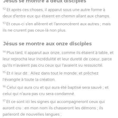
Jésus se montre à deux disciples
12
Et après ces choses, il apparut sous une autre forme à
deux d'entre eux qui étaient en chemin allant aux champs.
13
Et ceux-ci s'en allèrent et l'annoncèrent aux autres ; mais
ils ne crurent pas ceux-là non plus.
Jésus se montre aux onze disciples
14
Plus tard, il apparut aux onze, comme ils étaient à table, et
leur reprocha leur incrédulité et leur dureté de coeur, parce
qu'ils n'avaient pas cru ceux qui l'avaient vu ressuscité.
15
Et il leur dit : Allez dans tout le monde, et prêchez
l'évangile à toute la création.
16
Celui qui aura cru et qui aura été baptisé sera sauvé ; et
celui qui n'aura pas cru sera condamné.
17
Et ce sont ici les signes qui accompagneront ceux qui
auront cru : en mon nom ils chasseront les démons ; ils
parleront de nouvelles langues ;