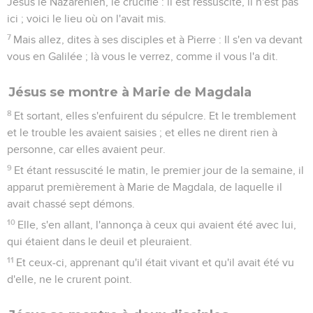
Jésus le Nazarénien, le crucifié : il est ressuscité, il n'est pas
ici ; voici le lieu où on l'avait mis.
7
Mais allez, dites à ses disciples et à Pierre : Il s'en va devant
vous en Galilée ; là vous le verrez, comme il vous l'a dit.
Jésus se montre à Marie de Magdala
8
Et sortant, elles s'enfuirent du sépulcre. Et le tremblement
et le trouble les avaient saisies ; et elles ne dirent rien à
personne, car elles avaient peur.
9
Et étant ressuscité le matin, le premier jour de la semaine, il
apparut premièrement à Marie de Magdala, de laquelle il
avait chassé sept démons.
10
Elle, s'en allant, l'annonça à ceux qui avaient été avec lui,
qui étaient dans le deuil et pleuraient.
11
Et ceux-ci, apprenant qu'il était vivant et qu'il avait été vu
d'elle, ne le crurent point.