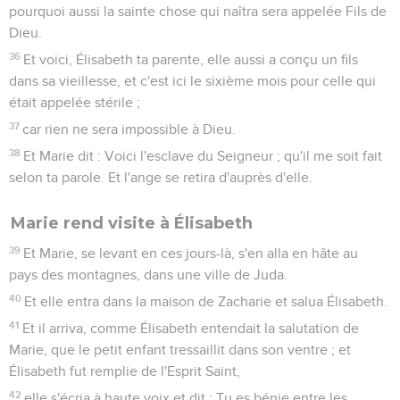
pourquoi aussi la sainte chose qui naîtra sera appelée Fils de
Dieu.
36
Et voici, Élisabeth ta parente, elle aussi a conçu un fils
dans sa vieillesse, et c'est ici le sixième mois pour celle qui
était appelée stérile ;
37
car rien ne sera impossible à Dieu.
38
Et Marie dit : Voici l'esclave du Seigneur ; qu'il me soit fait
selon ta parole. Et l'ange se retira d'auprès d'elle.
Marie rend visite à Élisabeth
39
Et Marie, se levant en ces jours-là, s'en alla en hâte au
pays des montagnes, dans une ville de Juda.
40
Et elle entra dans la maison de Zacharie et salua Élisabeth.
41
Et il arriva, comme Élisabeth entendait la salutation de
Marie, que le petit enfant tressaillit dans son ventre ; et
Élisabeth fut remplie de l'Esprit Saint,
42
elle s'écria à haute voix et dit : Tu es bénie entre les