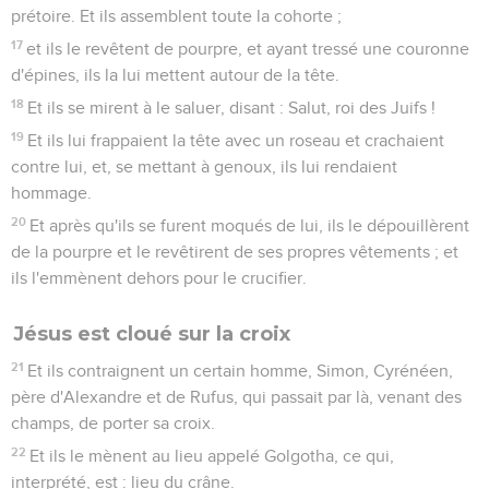
prétoire. Et ils assemblent toute la cohorte ;
17
et ils le revêtent de pourpre, et ayant tressé une couronne
d'épines, ils la lui mettent autour de la tête.
18
Et ils se mirent à le saluer, disant : Salut, roi des Juifs !
19
Et ils lui frappaient la tête avec un roseau et crachaient
contre lui, et, se mettant à genoux, ils lui rendaient
hommage.
20
Et après qu'ils se furent moqués de lui, ils le dépouillèrent
de la pourpre et le revêtirent de ses propres vêtements ; et
ils l'emmènent dehors pour le crucifier.
Jésus est cloué sur la croix
21
Et ils contraignent un certain homme, Simon, Cyrénéen,
père d'Alexandre et de Rufus, qui passait par là, venant des
champs, de porter sa croix.
22
Et ils le mènent au lieu appelé Golgotha, ce qui,
interprété, est : lieu du crâne.