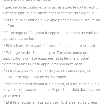
Dieu dans l'ordre de sa classe,
9
que, selon la coutume de la sacrificature, le sort lui échut
d'offrir le parfum en entrant dans le temple du Seigneur.
10
Et toute la multitude du peuple priait dehors, à l'heure du
parfum.
11
Et un ange du Seigneur lui apparut, se tenant au côté droit
de l'autel du parfum.
12
Et Zacharie, le voyant, fut troublé, et la crainte le saisit.
13
Et l'ange lui dit : Ne crains pas, Zacharie, parce que tes
supplications ont été exaucées, et ta femme Élisabeth
t'enfantera un fils, et tu appelleras son nom Jean.
14
Et il sera pour toi un sujet de joie et d'allégresse, et
plusieurs se réjouiront de sa naissance ;
15
car il sera grand devant le Seigneur, et il ne boira ni vin ni
cervoise ; et il sera rempli de l'Esprit Saint déjà dès le ventre
de sa mère.
16
Et il fera retourner plusieurs des fils d'Israël au Seigneur