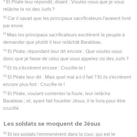
9
Et Pilate leur répondit, disant : Voulez-vous que je vous
relâche le roi des Juifs ?
10
Car il savait que les principaux sacrificateurs l'avaient livré
par envie.
11
Mais les principaux sacrificateurs excitèrent le peuple à
demander que plutôt il leur relâchât Barabbas.
12
Et Pilate, répondant leur dit encore : Que voulez-vous
donc que je fasse de celui que vous appelez roi des Juifs ?
13
Et ils s'écrièrent encore : Crucifie-le !
14
Et Pilate leur dit : Mais quel mal a-t-il fait ? Et ils s'écrièrent
encore plus fort : Crucifie-le !
15
Et Pilate, voulant contenter la foule, leur relâcha
Barabbas ; et, ayant fait fouetter Jésus, il le livra pour être
crucifié.
Les soldats se moquent de Jésus
16
Et les soldats l'emmenèrent dans la cour, qui est le