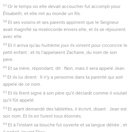
57
Or le temps où elle devait accoucher fut accompli pour
Élisabeth, et elle mit au monde un fils.
58
Et ses voisins et ses parents apprirent que le Seigneur
avait magnifié sa miséricorde envers elle, et ils se réjouirent
avec elle.
59
Et il arriva qu'au huitième jour ils vinrent pour circoncire le
petit enfant ; et ils l'appelaient Zacharie, du nom de son
père.
60
Et sa mère, répondant, dit : Non, mais il sera appelé Jean.
61
Et ils lui dirent : Il n'y a personne dans ta parenté qui soit
appelé de ce nom.
62
Et ils firent signe à son père qu'il déclarât comme il voulait
qu'il fût appelé.
63
Et ayant demandé des tablettes, il écrivit, disant : Jean est
son nom. Et ils en furent tous étonnés.
64
Et à l'instant sa bouche fut ouverte et sa langue déliée ; et
il parlait, louant Dieu.