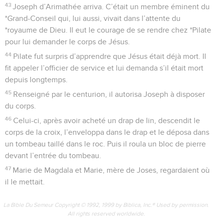
43
Joseph d’Arimathée arriva. C’était un membre éminent du
*Grand-Conseil qui, lui aussi, vivait dans l’attente du
*royaume de Dieu. Il eut le courage de se rendre chez *Pilate
pour lui demander le corps de Jésus.
44
Pilate fut surpris d’apprendre que Jésus était déjà mort. Il
fit appeler l’officier de service et lui demanda s’il était mort
depuis longtemps.
45
Renseigné par le centurion, il autorisa Joseph à disposer
du corps.
46
Celui-ci, après avoir acheté un drap de lin, descendit le
corps de la croix, l’enveloppa dans le drap et le déposa dans
un tombeau taillé dans le roc. Puis il roula un bloc de pierre
devant l’entrée du tombeau.
47
Marie de Magdala et Marie, mère de Joses, regardaient où
il le mettait.
La Bible Du Semeur Copyright © 1992, 1999 by Biblica, Inc.® Used by permission.
All rights reserved worldwide.