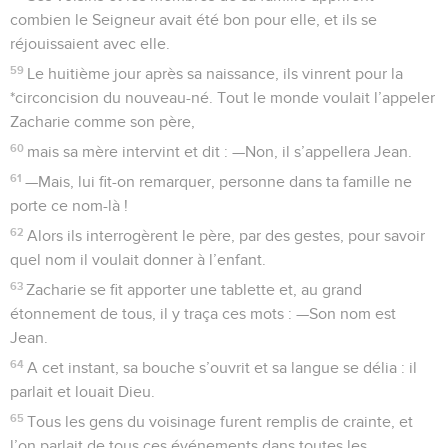
combien le Seigneur avait été bon pour elle, et ils se
réjouissaient avec elle.
59
Le huitième jour après sa naissance, ils vinrent pour la
*circoncision du nouveau-né. Tout le monde voulait l’appeler
Zacharie comme son père,
60
mais sa mère intervint et dit : —Non, il s’appellera Jean.
61
—Mais, lui fit-on remarquer, personne dans ta famille ne
porte ce nom-là !
62
Alors ils interrogèrent le père, par des gestes, pour savoir
quel nom il voulait donner à l’enfant.
63
Zacharie se fit apporter une tablette et, au grand
étonnement de tous, il y traça ces mots : —Son nom est
Jean.
64
A cet instant, sa bouche s’ouvrit et sa langue se délia : il
parlait et louait Dieu.
65
Tous les gens du voisinage furent remplis de crainte, et
l’on parlait de tous ces événements dans toutes les