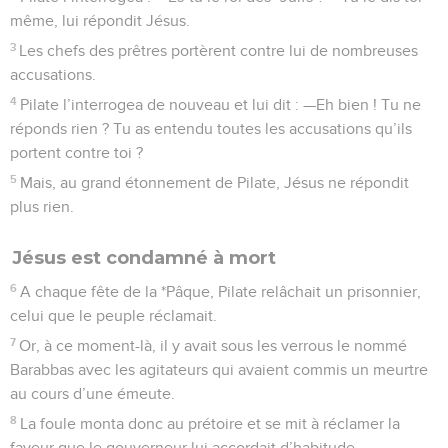
même, lui répondit Jésus.
3
Les chefs des prêtres portèrent contre lui de nombreuses
accusations.
4
Pilate l’interrogea de nouveau et lui dit : —Eh bien ! Tu ne
réponds rien ? Tu as entendu toutes les accusations qu’ils
portent contre toi ?
5
Mais, au grand étonnement de Pilate, Jésus ne répondit
plus rien.
Jésus est condamné à mort
6
A chaque fête de la *Pâque, Pilate relâchait un prisonnier,
celui que le peuple réclamait.
7
Or, à ce moment-là, il y avait sous les verrous le nommé
Barabbas avec les agitateurs qui avaient commis un meurtre
au cours d’une émeute.
8
La foule monta donc au prétoire et se mit à réclamer la
faveur que le gouverneur lui accordait d’habitude.