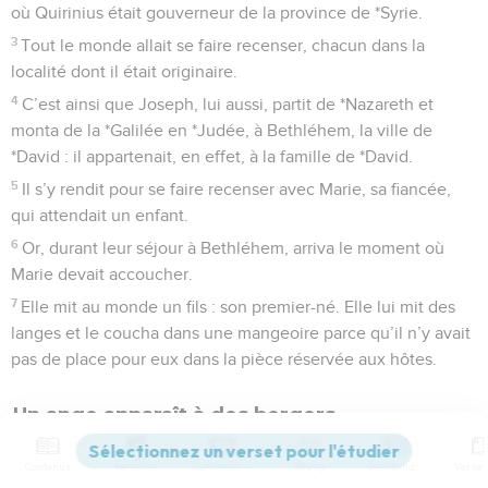
où Quirinius était gouverneur de la province de *Syrie.
3
Tout le monde allait se faire recenser, chacun dans la
localité dont il était originaire.
4
C’est ainsi que Joseph, lui aussi, partit de *Nazareth et
monta de la *Galilée en *Judée, à Bethléhem, la ville de
*David : il appartenait, en effet, à la famille de *David.
5
Il s’y rendit pour se faire recenser avec Marie, sa fiancée,
qui attendait un enfant.
6
Or, durant leur séjour à Bethléhem, arriva le moment où
Marie devait accoucher.
7
Elle mit au monde un fils : son premier-né. Elle lui mit des
langes et le coucha dans une mangeoire parce qu’il n’y avait
pas de place pour eux dans la pièce réservée aux hôtes.
Un ange apparaît à des bergers
8
Dans les champs environnants, des bergers passaient la
Contenus
Versions
Commentaires
Strong
Dictionnaire
nuit pour garder leurs troupeaux.