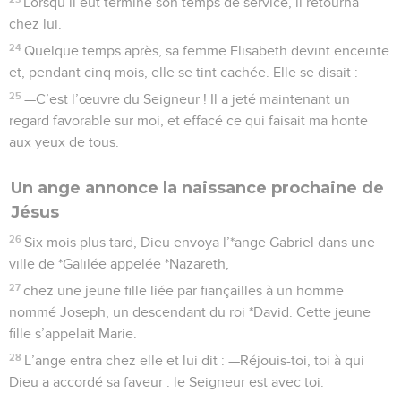
Lorsqu’il eut terminé son temps de service, il retourna
chez lui.
24
Quelque temps après, sa femme Elisabeth devint enceinte
et, pendant cinq mois, elle se tint cachée. Elle se disait :
25
—C’est l’œuvre du Seigneur ! Il a jeté maintenant un
regard favorable sur moi, et effacé ce qui faisait ma honte
aux yeux de tous.
Un ange annonce la naissance prochaine de
Jésus
26
Six mois plus tard, Dieu envoya l’*ange Gabriel dans une
ville de *Galilée appelée *Nazareth,
27
chez une jeune fille liée par fiançailles à un homme
nommé Joseph, un descendant du roi *David. Cette jeune
fille s’appelait Marie.
28
L’ange entra chez elle et lui dit : —Réjouis-toi, toi à qui
Dieu a accordé sa faveur : le Seigneur est avec toi.