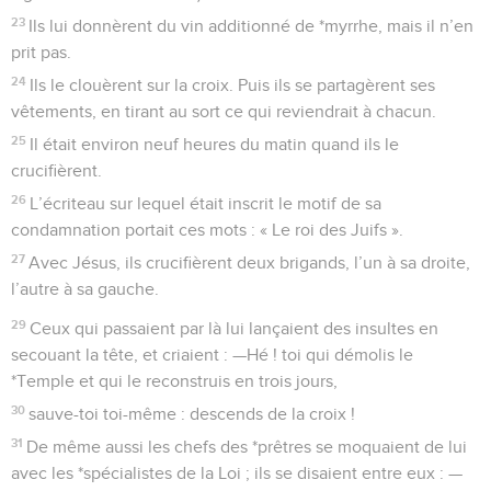
23
Ils lui donnèrent du vin additionné de *myrrhe, mais il n’en
prit pas.
24
Ils le clouèrent sur la croix. Puis ils se partagèrent ses
vêtements, en tirant au sort ce qui reviendrait à chacun.
25
Il était environ neuf heures du matin quand ils le
crucifièrent.
26
L’écriteau sur lequel était inscrit le motif de sa
condamnation portait ces mots : « Le roi des Juifs ».
27
Avec Jésus, ils crucifièrent deux brigands, l’un à sa droite,
l’autre à sa gauche.
29
Ceux qui passaient par là lui lançaient des insultes en
secouant la tête, et criaient : —Hé ! toi qui démolis le
*Temple et qui le reconstruis en trois jours,
30
sauve-toi toi-même : descends de la croix !
31
De même aussi les chefs des *prêtres se moquaient de lui
avec les *spécialistes de la Loi ; ils se disaient entre eux : —