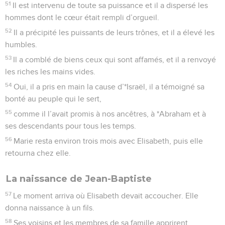
51
Il est intervenu de toute sa puissance et il a dispersé les
hommes dont le cœur était rempli d’orgueil.
52
Il a précipité les puissants de leurs trônes, et il a élevé les
humbles.
53
Il a comblé de biens ceux qui sont affamés, et il a renvoyé
les riches les mains vides.
54
Oui, il a pris en main la cause d’*Israël, il a témoigné sa
bonté au peuple qui le sert,
55
comme il l’avait promis à nos ancêtres, à *Abraham et à
ses descendants pour tous les temps.
56
Marie resta environ trois mois avec Elisabeth, puis elle
retourna chez elle.
La naissance de Jean-Baptiste
57
Le moment arriva où Elisabeth devait accoucher. Elle
donna naissance à un fils.
58
Ses voisins et les membres de sa famille apprirent