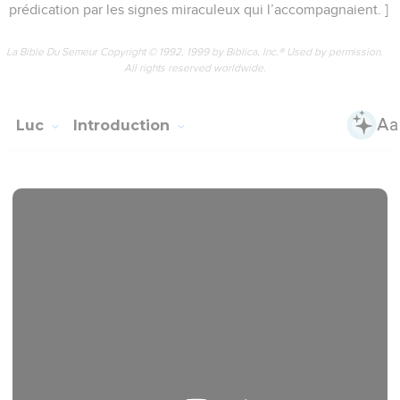
prédication par les signes miraculeux qui l’accompagnaient. ]
La Bible Du Semeur Copyright © 1992, 1999 by Biblica, Inc.® Used by permission.
All rights reserved worldwide.
Luc
Introduction