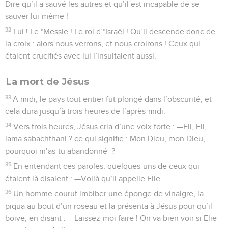
Dire qu’il a sauvé les autres et qu’il est incapable de se
sauver lui-même !
32
Lui ! Le *Messie ! Le roi d’*Israël ! Qu’il descende donc de
la croix : alors nous verrons, et nous croirons ! Ceux qui
étaient crucifiés avec lui l’insultaient aussi.
La mort de Jésus
33
A midi, le pays tout entier fut plongé dans l’obscurité, et
cela dura jusqu’à trois heures de l’après-midi.
34
Vers trois heures, Jésus cria d’une voix forte : —Eli, Eli,
lama sabachthani ? ce qui signifie : Mon Dieu, mon Dieu,
pourquoi m’as-tu abandonné ?
35
En entendant ces paroles, quelques-uns de ceux qui
étaient là disaient : —Voilà qu’il appelle Elie.
36
Un homme courut imbiber une éponge de vinaigre, la
piqua au bout d’un roseau et la présenta à Jésus pour qu’il
boive, en disant : —Laissez-moi faire ! On va bien voir si Elie