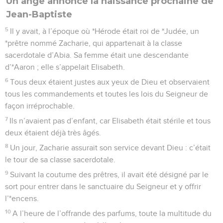
Un ange annonce la naissance prochaine de
Jean-Baptiste
5
Il y avait, à l’époque où *Hérode était roi de *Judée, un
*prêtre nommé Zacharie, qui appartenait à la classe
sacerdotale d’Abia. Sa femme était une descendante
d’*Aaron ; elle s’appelait Elisabeth.
6
Tous deux étaient justes aux yeux de Dieu et observaient
tous les commandements et toutes les lois du Seigneur de
façon irréprochable.
7
Ils n’avaient pas d’enfant, car Elisabeth était stérile et tous
deux étaient déjà très âgés.
8
Un jour, Zacharie assurait son service devant Dieu : c’était
le tour de sa classe sacerdotale.
9
Suivant la coutume des prêtres, il avait été désigné par le
sort pour entrer dans le sanctuaire du Seigneur et y offrir
l’*encens.
10
A l’heure de l’offrande des parfums, toute la multitude du