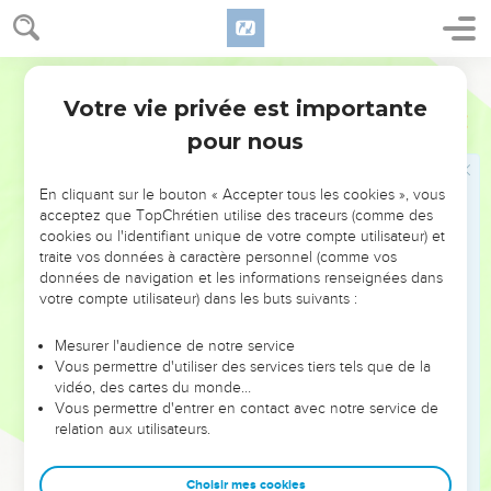
66
Pendant ce temps, Pierre était en bas dans la cour
intérieure. Une des servantes du *grand-prêtre arriva ;
Semeur
67
elle vit Pierre qui se chauffait et le dévisagea ; elle lui dit :
Votre vie privée est importante
Marc
14
—Toi aussi, tu étais avec ce Jésus, ce Nazaréen !
pour nous
68
Mais Pierre le nia en disant : —Je ne vois pas, je ne
comprends pas ce que tu veux dire. Puis il sortit de la cour et
En cliquant sur le bouton « Accepter tous les cookies », vous
entra dans le vestibule. Alors un coq chanta.
acceptez que TopChrétien utilise des traceurs (comme des
69
Mais la servante le vit et recommença à dire à ceux qui se
cookies ou l'identifiant unique de votre compte utilisateur) et
traite vos données à caractère personnel (comme vos
trouvaient là : —Il fait aussi partie de ces gens-là.
données de navigation et les informations renseignées dans
70
Il le nia de nouveau. Peu après, ceux qui se trouvaient là
votre compte utilisateur) dans les buts suivants :
redirent à Pierre : —C’est sûr : tu fais partie de ces gens.
D’ailleurs, tu es Galiléen.
Mesurer l'audience de notre service
Vous permettre d'utiliser des services tiers tels que de la
71
Alors il déclara : —Je le jure, et que Dieu me condamne si
vidéo, des cartes du monde…
ce n’est pas vrai, je ne connais pas l’homme dont vous
Vous permettre d'entrer en contact avec notre service de
relation aux utilisateurs.
parlez !
72
Aussitôt, pour la seconde fois, un coq chanta. Alors, Pierre
Choisir mes cookies
se souvint de ce que Jésus lui avait dit : « Avant que le coq