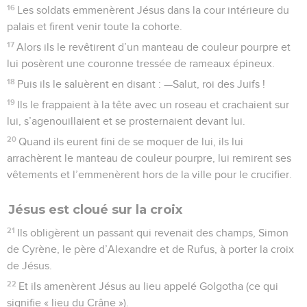
16
Les soldats emmenèrent Jésus dans la cour intérieure du
palais et firent venir toute la cohorte.
17
Alors ils le revêtirent d’un manteau de couleur pourpre et
lui posèrent une couronne tressée de rameaux épineux.
18
Puis ils le saluèrent en disant : —Salut, roi des Juifs !
19
Ils le frappaient à la tête avec un roseau et crachaient sur
lui, s’agenouillaient et se prosternaient devant lui.
20
Quand ils eurent fini de se moquer de lui, ils lui
arrachèrent le manteau de couleur pourpre, lui remirent ses
vêtements et l’emmenèrent hors de la ville pour le crucifier.
Jésus est cloué sur la croix
21
Ils obligèrent un passant qui revenait des champs, Simon
de Cyrène, le père d’Alexandre et de Rufus, à porter la croix
de Jésus.
22
Et ils amenèrent Jésus au lieu appelé Golgotha (ce qui
signifie « lieu du Crâne »).