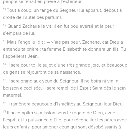
peuple se tenait en prière à l’extérieur.
11
Tout à coup, un *ange du Seigneur lui apparut, debout à
droite de l’autel des parfums.
12
Quand Zacharie le vit, il en fut bouleversé et la peur
s’empara de lui.
13
Mais l’ange lui dit : —N’aie pas peur, Zacharie, car Dieu a
entendu ta prière : ta femme Elisabeth te donnera un fils. Tu
l’appelleras Jean.
14
Il sera pour toi le sujet d’une très grande joie, et beaucoup
de gens se réjouiront de sa naissance.
15
Il sera grand aux yeux du Seigneur. Il ne boira ni vin, ni
boisson alcoolisée. Il sera rempli de l’Esprit Saint dès le sein
maternel.
16
Il ramènera beaucoup d’Israélites au Seigneur, leur Dieu.
17
Il accomplira sa mission sous le regard de Dieu, avec
l’esprit et la puissance d’Elie, pour réconcilier les pères avec
leurs enfants, pour amener ceux qui sont désobéissants à