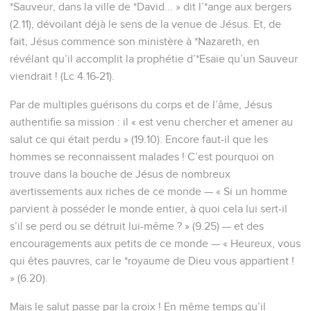
*Sauveur, dans la ville de *David... » dit l’*ange aux bergers
(2.11), dévoilant déjà le sens de la venue de Jésus. Et, de
fait, Jésus commence son ministère à *Nazareth, en
révélant qu’il accomplit la prophétie d’*Esaïe qu’un Sauveur
viendrait ! (Lc 4.16-21).
Par de multiples guérisons du corps et de l’âme, Jésus
authentifie sa mission : il « est venu chercher et amener au
salut ce qui était perdu » (19.10). Encore faut-il que les
hommes se reconnaissent malades ! C’est pourquoi on
trouve dans la bouche de Jésus de nombreux
avertissements aux riches de ce monde — « Si un homme
parvient à posséder le monde entier, à quoi cela lui sert-il
s’il se perd ou se détruit lui-même ? » (9.25) — et des
encouragements aux petits de ce monde — « Heureux, vous
qui êtes pauvres, car le *royaume de Dieu vous appartient !
» (6.20).
Mais le salut passe par la croix ! En même temps qu’il