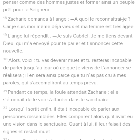
penser comme des hommes justes et former ainsi un peuple
prêt pour le Seigneur.
18
Zacharie demanda à l’ange : —A quoi le reconnaîtrai-je ?
Car je suis moi-même déjà vieux et ma femme est très âgée.
19
L’ange lui répondit : —Je suis Gabriel. Je me tiens devant
Dieu, qui m’a envoyé pour te parler et t’annoncer cette
nouvelle.
20
Alors, voici : tu vas devenir muet et tu resteras incapable
de parler jusqu’au jour où ce que je viens de t’annoncer se
réalisera ; il en sera ainsi parce que tu n’as pas cru à mes
paroles, qui s’accompliront au temps prévu.
21
Pendant ce temps, la foule attendait Zacharie ; elle
s’étonnait de le voir s’attarder dans le sanctuaire.
22
Lorsqu’il sortit enfin, il était incapable de parler aux
personnes rassemblées. Elles comprirent alors qu’il avait eu
une vision dans le sanctuaire. Quant à lui, il leur faisait des
signes et restait muet.
23