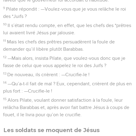
9
Pilate répondit : —Voulez-vous que je vous relâche le roi
des *Juifs ?
10
Il s’était rendu compte, en effet, que les chefs des *prêtres
lui avaient livré Jésus par jalousie.
11
Mais les chefs des prêtres persuadèrent la foule de
demander qu’il libère plutôt Barabbas.
12
—Mais alors, insista Pilate, que voulez-vous donc que je
fasse de celui que vous appelez le roi des Juifs ?
13
De nouveau, ils crièrent : —Crucifie-le !
14
—Qu’a-t-il fait de mal ? Eux, cependant, crièrent de plus en
plus fort : —Crucifie-le !
15
Alors Pilate, voulant donner satisfaction à la foule, leur
relâcha Barabbas et, après avoir fait battre Jésus à coups de
fouet, il le livra pour qu’on le crucifie.
Les soldats se moquent de Jésus