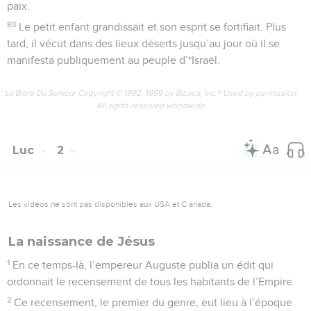
paix.
80
Le petit enfant grandissait et son esprit se fortifiait. Plus
tard, il vécut dans des lieux déserts jusqu’au jour où il se
manifesta publiquement au peuple d’*Israël.
La Bible Du Semeur Copyright © 1992, 1999 by Biblica, Inc.® Used by permission.
All rights reserved worldwide.
Luc
2
Les vidéos ne sont pas disponibles aux USA et C anada.
La naissance de Jésus
1
En ce temps-là, l’empereur Auguste publia un édit qui
ordonnait le recensement de tous les habitants de l’Empire.
2
Ce recensement, le premier du genre, eut lieu à l’époque