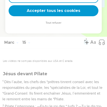
ne chante deux fois, tu m’auras renié trois fois. » Et il fondit
Accepter tous les cookies
en larmes.
La Bible Du Semeur Copyright © 1992, 1999 by Biblica, Inc.® Used by permission.
Tout refuser
All rights reserved worldwide.
Marc
15
Les vidéos ne sont pas disponibles aux USA et C anada.
Jésus devant Pilate
1
Dès l’aube, les chefs des *prêtres tinrent conseil avec les
responsables du peuple, les *spécialistes de la Loi, et tout le
*Grand-Conseil. Ils firent enchaîner Jésus, l’emmenèrent et
le remirent entre les mains de *Pilate.
2
Pilate l’interrogea : —Es-tu le roi des *Juifs ? —Tu le dis toi-