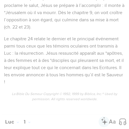
proclame le salut, Jésus se prépare à l’accomplir : il monte à
*Jérusalem où il va mourir. Dès le chapitre 9, on voit croître
l’opposition à son égard, qui culmine dans sa mise à mort
(ch. 22 et 23).
Le chapitre 24 relate le dernier et le principal événement
parmi tous ceux que les témoins oculaires ont transmis à
Luc : la résurrection. Jésus ressuscité apparaît aux *apôtres,
à des femmes et à des *disciples qui pleuraient sa mort, et il
leur explique tout ce qui le concernait dans les Ecritures. Il
les envoie annoncer à tous les hommes qu’il est le Sauveur
!
La Bible Du Semeur Copyright © 1992, 1999 by Biblica, Inc.® Used by
permission. All rights reserved worldwide.
Luc
1