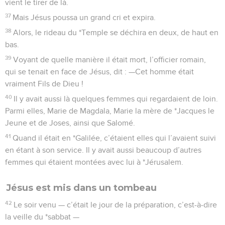
vient le tirer de là.
37
Mais Jésus poussa un grand cri et expira.
38
Alors, le rideau du *Temple se déchira en deux, de haut en
bas.
39
Voyant de quelle manière il était mort, l’officier romain,
qui se tenait en face de Jésus, dit : —Cet homme était
vraiment Fils de Dieu !
40
Il y avait aussi là quelques femmes qui regardaient de loin.
Parmi elles, Marie de Magdala, Marie la mère de *Jacques le
Jeune et de Joses, ainsi que Salomé.
41
Quand il était en *Galilée, c’étaient elles qui l’avaient suivi
en étant à son service. Il y avait aussi beaucoup d’autres
femmes qui étaient montées avec lui à *Jérusalem.
Jésus est mis dans un tombeau
42
Le soir venu — c’était le jour de la préparation, c’est-à-dire
la veille du *sabbat —