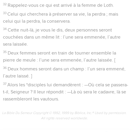
32
Rappelez-vous ce qui est arrivé à la femme de Loth.
33
Celui qui cherchera à préserver sa vie, la perdra ; mais
celui qui la perdra, la conservera.
34
Cette nuit-là, je vous le dis, deux personnes seront
couchées dans un même lit : l’une sera emmenée, l’autre
sera laissée.
35
Deux femmes seront en train de tourner ensemble la
pierre de meule : l’une sera emmenée, l’autre laissée. [
36
Deux hommes seront dans un champ : l’un sera emmené,
l’autre laissé. ]
37
Alors les *disciples lui demandèrent : —Où cela se passera-
t-il, Seigneur ? Il leur répondit : —Là où sera le cadavre, là se
rassembleront les vautours.
La Bible Du Semeur Copyright © 1992, 1999 by Biblica, Inc.® Used by permission.
All rights reserved worldwide.