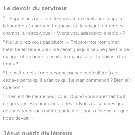
Le devoir du serviteur
7
—Supposons que l’un de vous ait un serviteur occupé à
labourer ou à garder le troupeau. En le voyant rentrer des
champs, lui direz-vous : « Viens vite, assieds-toi à table » ?
8
Ne lui direz-vous pas plutôt : « Prépare-moi mon dîner,
mets-toi en tenue pour me servir, jusqu’à ce que j’aie fini de
manger et de boire ; ensuite tu mangeras et tu boiras à ton
tour » ?
9
Le maître doit-il une reconnaissance particulière à cet
esclave parce qu’il a fait ce qui lui était commandé ? Bien sûr
que non !
10
Il en est de même pour vous. Quand vous aurez fait tout
ce qui vous est commandé, dites : « Nous ne sommes que
des serviteurs sans mérite particulier ; nous n’avons fait que
notre devoir. »
Jésus guérit dix lépreux