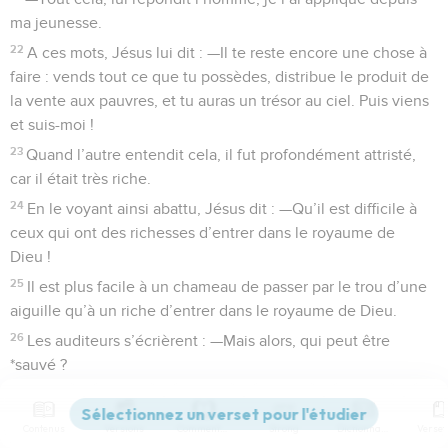
ma jeunesse.
22
A ces mots, Jésus lui dit : —Il te reste encore une chose à
faire : vends tout ce que tu possèdes, distribue le produit de
la vente aux pauvres, et tu auras un trésor au ciel. Puis viens
et suis-moi !
23
Quand l’autre entendit cela, il fut profondément attristé,
car il était très riche.
24
En le voyant ainsi abattu, Jésus dit : —Qu’il est difficile à
ceux qui ont des richesses d’entrer dans le royaume de
Dieu !
25
Il est plus facile à un chameau de passer par le trou d’une
aiguille qu’à un riche d’entrer dans le royaume de Dieu.
26
Les auditeurs s’écrièrent : —Mais alors, qui peut être
*sauvé ?
27
Jésus leur répondit : —Ce qui est impossible aux hommes
est possible à Dieu.
Contenus
Versions
Commentaires
Strong
Dictionnaire
28