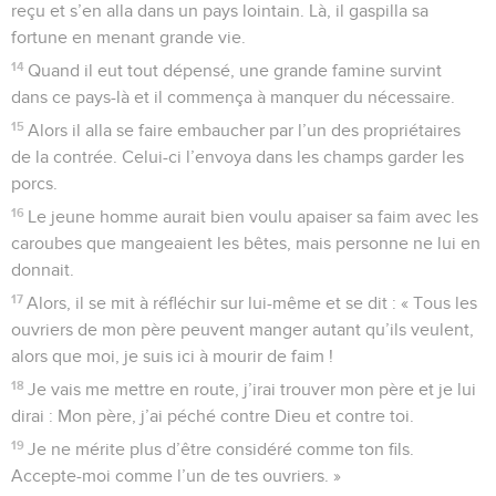
reçu et s’en alla dans un pays lointain. Là, il gaspilla sa
fortune en menant grande vie.
14
Quand il eut tout dépensé, une grande famine survint
dans ce pays-là et il commença à manquer du nécessaire.
15
Alors il alla se faire embaucher par l’un des propriétaires
de la contrée. Celui-ci l’envoya dans les champs garder les
porcs.
16
Le jeune homme aurait bien voulu apaiser sa faim avec les
caroubes que mangeaient les bêtes, mais personne ne lui en
donnait.
17
Alors, il se mit à réfléchir sur lui-même et se dit : « Tous les
ouvriers de mon père peuvent manger autant qu’ils veulent,
alors que moi, je suis ici à mourir de faim !
18
Je vais me mettre en route, j’irai trouver mon père et je lui
dirai : Mon père, j’ai péché contre Dieu et contre toi.
19
Je ne mérite plus d’être considéré comme ton fils.
Accepte-moi comme l’un de tes ouvriers. »