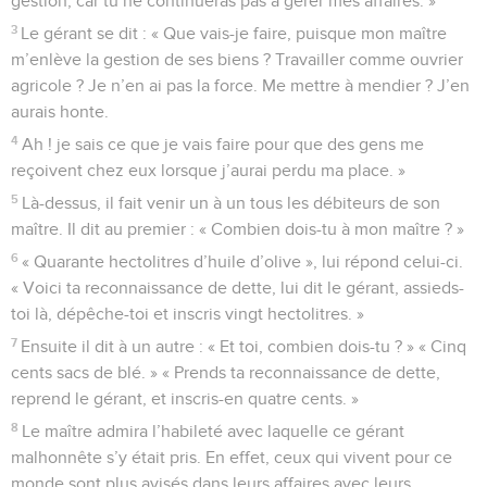
gestion, car tu ne continueras pas à gérer mes affaires. »
3
Le gérant se dit : « Que vais-je faire, puisque mon maître
m’enlève la gestion de ses biens ? Travailler comme ouvrier
agricole ? Je n’en ai pas la force. Me mettre à mendier ? J’en
aurais honte.
4
Ah ! je sais ce que je vais faire pour que des gens me
reçoivent chez eux lorsque j’aurai perdu ma place. »
5
Là-dessus, il fait venir un à un tous les débiteurs de son
maître. Il dit au premier : « Combien dois-tu à mon maître ? »
6
« Quarante hectolitres d’huile d’olive », lui répond celui-ci.
« Voici ta reconnaissance de dette, lui dit le gérant, assieds-
toi là, dépêche-toi et inscris vingt hectolitres. »
7
Ensuite il dit à un autre : « Et toi, combien dois-tu ? » « Cinq
cents sacs de blé. » « Prends ta reconnaissance de dette,
reprend le gérant, et inscris-en quatre cents. »
8
Le maître admira l’habileté avec laquelle ce gérant
malhonnête s’y était pris. En effet, ceux qui vivent pour ce
monde sont plus avisés dans leurs affaires avec leurs