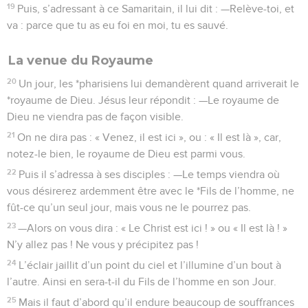
19
Puis, s’adressant à ce Samaritain, il lui dit : —Relève-toi, et
va : parce que tu as eu foi en moi, tu es sauvé.
La venue du Royaume
20
Un jour, les *pharisiens lui demandèrent quand arriverait le
*royaume de Dieu. Jésus leur répondit : —Le royaume de
Dieu ne viendra pas de façon visible.
21
On ne dira pas : « Venez, il est ici », ou : « Il est là », car,
notez-le bien, le royaume de Dieu est parmi vous.
22
Puis il s’adressa à ses disciples : —Le temps viendra où
vous désirerez ardemment être avec le *Fils de l’homme, ne
fût-ce qu’un seul jour, mais vous ne le pourrez pas.
23
—Alors on vous dira : « Le Christ est ici ! » ou « Il est là ! »
N’y allez pas ! Ne vous y précipitez pas !
24
L’éclair jaillit d’un point du ciel et l’illumine d’un bout à
l’autre. Ainsi en sera-t-il du Fils de l’homme en son Jour.
25
Mais il faut d’abord qu’il endure beaucoup de souffrances