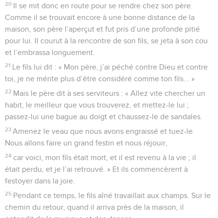
20
Il se mit donc en route pour se rendre chez son père.
Comme il se trouvait encore à une bonne distance de la
maison, son père l’aperçut et fut pris d’une profonde pitié
pour lui. Il courut à la rencontre de son fils, se jeta à son cou
et l’embrassa longuement.
21
Le fils lui dit : « Mon père, j’ai péché contre Dieu et contre
toi, je ne mérite plus d’être considéré comme ton fils... »
22
Mais le père dit à ses serviteurs : « Allez vite chercher un
habit, le meilleur que vous trouverez, et mettez-le lui ;
passez-lui une bague au doigt et chaussez-le de sandales.
23
Amenez le veau que nous avons engraissé et tuez-le.
Nous allons faire un grand festin et nous réjouir,
24
car voici, mon fils était mort, et il est revenu à la vie ; il
était perdu, et je l’ai retrouvé. » Et ils commencèrent à
festoyer dans la joie.
25
Pendant ce temps, le fils aîné travaillait aux champs. Sur le
chemin du retour, quand il arriva près de la maison, il