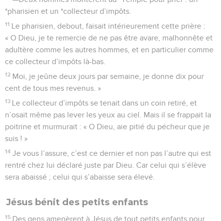
*pharisien et un *collecteur d’impôts.
11
Le pharisien, debout, faisait intérieurement cette prière :
« O Dieu, je te remercie de ne pas être avare, malhonnête et
adultère comme les autres hommes, et en particulier comme
ce collecteur d’impôts là-bas.
12
Moi, je jeûne deux jours par semaine, je donne dix pour
cent de tous mes revenus. »
13
Le collecteur d’impôts se tenait dans un coin retiré, et
n’osait même pas lever les yeux au ciel. Mais il se frappait la
poitrine et murmurait : « O Dieu, aie pitié du pécheur que je
suis ! »
14
Je vous l’assure, c’est ce dernier et non pas l’autre qui est
rentré chez lui déclaré juste par Dieu. Car celui qui s’élève
sera abaissé ; celui qui s’abaisse sera élevé.
Jésus bénit des petits enfants
15
Des gens amenèrent à Jésus de tout petits enfants pour