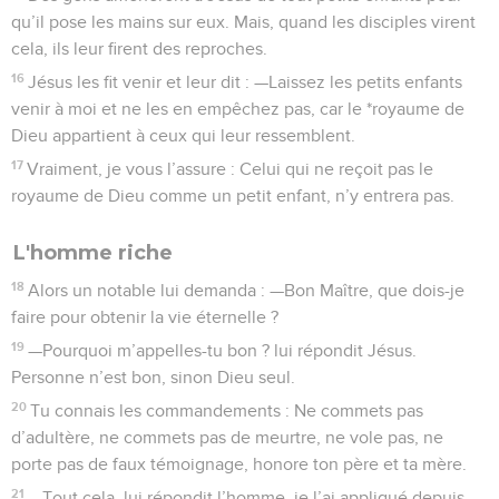
qu’il pose les mains sur eux. Mais, quand les disciples virent
cela, ils leur firent des reproches.
16
Jésus les fit venir et leur dit : —Laissez les petits enfants
venir à moi et ne les en empêchez pas, car le *royaume de
Dieu appartient à ceux qui leur ressemblent.
17
Vraiment, je vous l’assure : Celui qui ne reçoit pas le
royaume de Dieu comme un petit enfant, n’y entrera pas.
L'homme riche
18
Alors un notable lui demanda : —Bon Maître, que dois-je
faire pour obtenir la vie éternelle ?
19
—Pourquoi m’appelles-tu bon ? lui répondit Jésus.
Personne n’est bon, sinon Dieu seul.
20
Tu connais les commandements : Ne commets pas
d’adultère, ne commets pas de meurtre, ne vole pas, ne
porte pas de faux témoignage, honore ton père et ta mère.
21
—Tout cela, lui répondit l’homme, je l’ai appliqué depuis