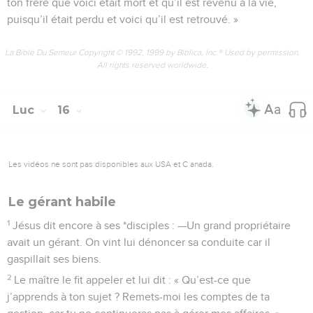
ton frère que voici était mort et qu’il est revenu à la vie,
puisqu’il était perdu et voici qu’il est retrouvé. »
La Bible Du Semeur Copyright © 1992, 1999 by Biblica, Inc.® Used by permission.
All rights reserved worldwide.
Luc
16
Les vidéos ne sont pas disponibles aux USA et C anada.
Le gérant habile
1
Jésus dit encore à ses *disciples : —Un grand propriétaire
avait un gérant. On vint lui dénoncer sa conduite car il
gaspillait ses biens.
2
Le maître le fit appeler et lui dit : « Qu’est-ce que
j’apprends à ton sujet ? Remets-moi les comptes de ta