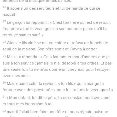
entendit de la musique et des danses.
26
Il appela un des serviteurs et lui demanda ce qui se
passait.
27
Le garçon lui répondit : « C’est ton frère qui est de retour.
Ton père a tué le veau gras en son honneur parce qu’il l’a
retrouvé sain et sauf. »
28
Alors le fils aîné se mit en colère et refusa de franchir le
seuil de la maison. Son père sortit et l’invita à entrer.
29
Mais lui répondit : « Cela fait tant et tant d’années que je
suis à ton service ; jamais je n’ai désobéi à tes ordres. Et pas
une seule fois tu ne m’as donné un chevreau pour festoyer
avec mes amis.
30
Mais quand celui-là revient, « ton fils » qui a mangé ta
fortune avec des prostituées, pour lui, tu tues le veau gras ! »
31
« Mon enfant, lui dit le père, tu es constamment avec moi,
et tous mes biens sont à toi ;
32
mais il fallait bien faire une fête et nous réjouir, puisque