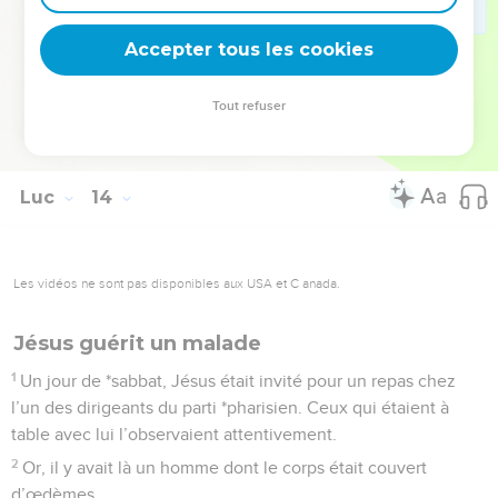
verrez plus jusqu’à ce que le temps soit arrivé où vous direz :
Accepter tous les cookies
Béni soit celui qui vient au nom du Seigneur !
La Bible Du Semeur Copyright © 1992, 1999 by Biblica, Inc.® Used by permission.
Tout refuser
All rights reserved worldwide.
Luc
14
Les vidéos ne sont pas disponibles aux USA et C anada.
Jésus guérit un malade
1
Un jour de *sabbat, Jésus était invité pour un repas chez
l’un des dirigeants du parti *pharisien. Ceux qui étaient à
table avec lui l’observaient attentivement.
2
Or, il y avait là un homme dont le corps était couvert
d’œdèmes.