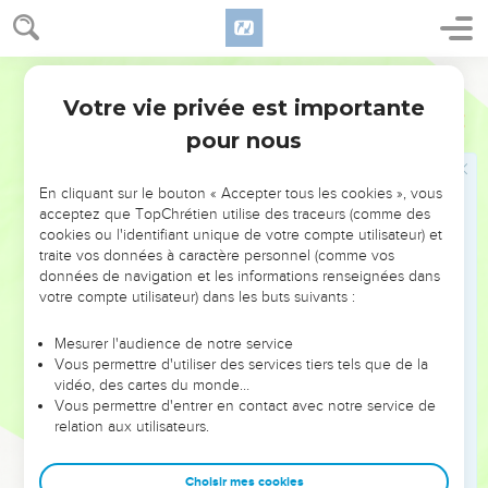
Jésus et Jérusalem
31
A ce moment-là, quelques *pharisiens s’approchèrent de
Jésus et l’avertirent : —Tu devrais quitter cette région et aller
Semeur
loin d’ici, car *Hérode veut te faire mourir.
Votre vie privée est importante
Luc
13
32
Mais Jésus leur répondit : —Allez dire de ma part à ce
pour nous
renard : « Aujourd’hui, je chasse des démons et je guéris des
malades ; demain, je ferai de même et après-demain, j’aurai
En cliquant sur le bouton « Accepter tous les cookies », vous
achevé ma tâche.
acceptez que TopChrétien utilise des traceurs (comme des
cookies ou l'identifiant unique de votre compte utilisateur) et
33
Mais il faut que je poursuive ma route aujourd’hui, demain
traite vos données à caractère personnel (comme vos
et après-demain, car il est impensable qu’un *prophète soit
données de navigation et les informations renseignées dans
mis à mort ailleurs qu’à *Jérusalem ! »
votre compte utilisateur) dans les buts suivants :
34
—Ah, Jérusalem ! Jérusalem ! Toi qui fais mourir les
Mesurer l'audience de notre service
prophètes et qui tues à coups de pierres ceux que Dieu
Vous permettre d'utiliser des services tiers tels que de la
t’envoie ! Combien de fois j’ai voulu rassembler tes habitants
vidéo, des cartes du monde…
auprès de moi comme une poule rassemble ses poussins
Vous permettre d'entrer en contact avec notre service de
relation aux utilisateurs.
sous ses ailes ! Mais vous ne l’avez pas voulu !
35
Eh bien, maintenant, votre maison va être livrée à
Choisir mes cookies
l’abandon. Oui, je vous le déclare : dorénavant vous ne me