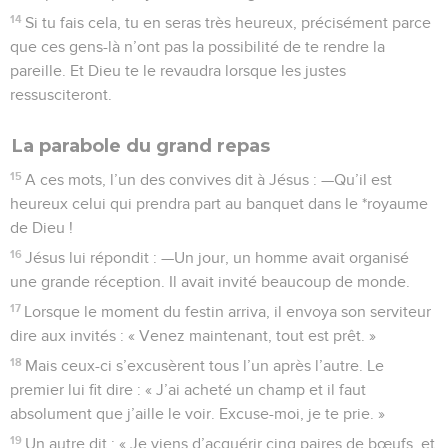
14
Si tu fais cela, tu en seras très heureux, précisément parce
que ces gens-là n’ont pas la possibilité de te rendre la
pareille. Et Dieu te le revaudra lorsque les justes
ressusciteront.
La parabole du grand repas
15
A ces mots, l’un des convives dit à Jésus : —Qu’il est
heureux celui qui prendra part au banquet dans le *royaume
de Dieu !
16
Jésus lui répondit : —Un jour, un homme avait organisé
une grande réception. Il avait invité beaucoup de monde.
17
Lorsque le moment du festin arriva, il envoya son serviteur
dire aux invités : « Venez maintenant, tout est prêt. »
18
Mais ceux-ci s’excusèrent tous l’un après l’autre. Le
premier lui fit dire : « J’ai acheté un champ et il faut
absolument que j’aille le voir. Excuse-moi, je te prie. »
19
Un autre dit : « Je viens d’acquérir cinq paires de bœufs, et