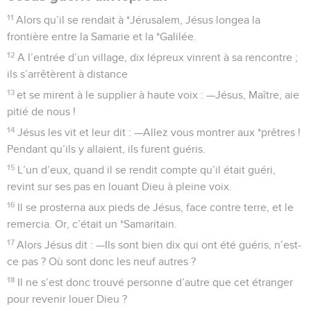
11
Alors qu’il se rendait à *Jérusalem, Jésus longea la
frontière entre la Samarie et la *Galilée.
12
A l’entrée d’un village, dix lépreux vinrent à sa rencontre ;
ils s’arrêtèrent à distance
13
et se mirent à le supplier à haute voix : —Jésus, Maître, aie
pitié de nous !
14
Jésus les vit et leur dit : —Allez vous montrer aux *prêtres !
Pendant qu’ils y allaient, ils furent guéris.
15
L’un d’eux, quand il se rendit compte qu’il était guéri,
revint sur ses pas en louant Dieu à pleine voix.
16
Il se prosterna aux pieds de Jésus, face contre terre, et le
remercia. Or, c’était un *Samaritain.
17
Alors Jésus dit : —Ils sont bien dix qui ont été guéris, n’est-
ce pas ? Où sont donc les neuf autres ?
18
Il ne s’est donc trouvé personne d’autre que cet étranger
pour revenir louer Dieu ?