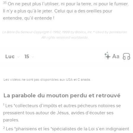
35
On ne peut plus l’utiliser, ni pour la terre, ni pour le fumier.
Il n’y a plus qu’à le jeter. Celui qui a des oreilles pour
entendre, qu’il entende !
La Bible Du Semeur Copyright © 1992, 1999 by Biblica, Inc.® Used by permission.
All rights reserved worldwide.
Luc
15
Les vidéos ne sont pas disponibles aux USA et C anada.
La parabole du mouton perdu et retrouvé
1
Les *collecteurs d’impôts et autres pécheurs notoires se
pressaient tous autour de Jésus, avides d’écouter ses
paroles.
2
Les *pharisiens et les *spécialistes de la Loi s’en indignaient