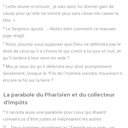
5
cette veuve m’ennuie ; je vais donc lui donner gain de
cause pour qu’elle ne vienne plus sans cesse me casser la
tête. »
6
Le Seigneur ajouta : —Notez bien comment ce mauvais
juge réagit.
7
Alors, pouvez-vous supposer que Dieu ne défendra pas le
droit de ceux qu’il a choisis et qui crient à lui jour et nuit, et
qu’il tardera à leur venir en aide ?
8
Moi je vous dis qu’il défendra leur droit promptement.
Seulement, lorsque le *Fils de l’homme viendra, trouvera-t-il
encore la foi sur la terre ?
La parabole du Pharisien et du collecteur
d'impôts
9
Il raconta aussi une parabole pour ceux qui étaient
convaincus d’être justes et méprisaient les autres :
10
—Deux hommes montèrent au *Temple pour prier : un