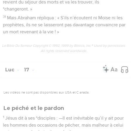
revient du séjour des morts et va les trouver, ils
*changeront. »
31
Mais Abraham répliqua : « S’ils n’écoutent ni Moïse ni les
prophètes, ils ne se laisseront pas davantage convaincre par
un mort revenant à la vie ! »
La Bible Du Semeur Copyright © 1992, 1999 by Biblica, Inc.® Used by permission.
All rights reserved worldwide.
Luc
17
Les vidéos ne sont pas disponibles aux USA et C anada.
Le péché et le pardon
1
Jésus dit à ses *disciples : —Il est inévitable qu’il y ait pour
les hommes des occasions de pécher, mais malheur à celui