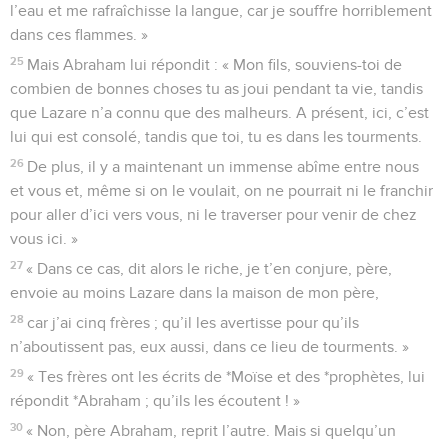
l’eau et me rafraîchisse la langue, car je souffre horriblement
dans ces flammes. »
25
Mais Abraham lui répondit : « Mon fils, souviens-toi de
combien de bonnes choses tu as joui pendant ta vie, tandis
que Lazare n’a connu que des malheurs. A présent, ici, c’est
lui qui est consolé, tandis que toi, tu es dans les tourments.
26
De plus, il y a maintenant un immense abîme entre nous
et vous et, même si on le voulait, on ne pourrait ni le franchir
pour aller d’ici vers vous, ni le traverser pour venir de chez
vous ici. »
27
« Dans ce cas, dit alors le riche, je t’en conjure, père,
envoie au moins Lazare dans la maison de mon père,
28
car j’ai cinq frères ; qu’il les avertisse pour qu’ils
n’aboutissent pas, eux aussi, dans ce lieu de tourments. »
29
« Tes frères ont les écrits de *Moïse et des *prophètes, lui
répondit *Abraham ; qu’ils les écoutent ! »
30
« Non, père Abraham, reprit l’autre. Mais si quelqu’un