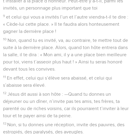
t’installer à la place d’honneur. Peut-être y a-t-il, parmi les
invités, un personnage plus important que toi
9
et celui qui vous a invités l’un et l’autre viendra-t-il te dire :
« Cède-lui cette place. » Il te faudra alors honteusement
gagner la dernière place !
10
Non, quand tu es invité, va, au contraire, te mettre tout de
suite à la dernière place. Alors, quand ton hôte entrera dans
la salle, il te dira : « Mon ami, il y a une place bien meilleure
pour toi, viens t’asseoir plus haut ! » Ainsi tu seras honoré
devant tous les convives.
11
En effet, celui qui s’élève sera abaissé, et celui qui
s’abaisse sera élevé.
12
Jésus dit aussi à son hôte : —Quand tu donnes un
déjeuner ou un dîner, n’invite pas tes amis, tes frères, ta
parenté ou de riches voisins, car ils pourraient t’inviter à leur
tour et te payer ainsi de ta peine.
13
Non, si tu donnes une réception, invite des pauvres, des
estropiés, des paralysés, des aveugles.