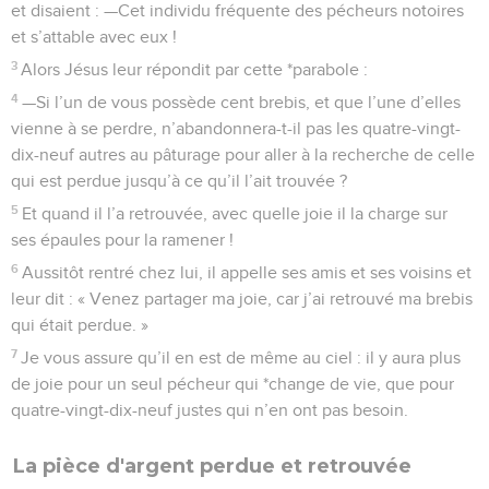
et disaient : —Cet individu fréquente des pécheurs notoires
et s’attable avec eux !
3
Alors Jésus leur répondit par cette *parabole :
4
—Si l’un de vous possède cent brebis, et que l’une d’elles
vienne à se perdre, n’abandonnera-t-il pas les quatre-vingt-
dix-neuf autres au pâturage pour aller à la recherche de celle
qui est perdue jusqu’à ce qu’il l’ait trouvée ?
5
Et quand il l’a retrouvée, avec quelle joie il la charge sur
ses épaules pour la ramener !
6
Aussitôt rentré chez lui, il appelle ses amis et ses voisins et
leur dit : « Venez partager ma joie, car j’ai retrouvé ma brebis
qui était perdue. »
7
Je vous assure qu’il en est de même au ciel : il y aura plus
de joie pour un seul pécheur qui *change de vie, que pour
quatre-vingt-dix-neuf justes qui n’en ont pas besoin.
La pièce d'argent perdue et retrouvée