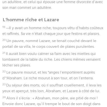
un adultère, et celui qui épouse une femme divorcée d’avec
son mari commet un adultère.
L'homme riche et Lazare
19
—Il y avait un homme riche, toujours vêtu d’habits coûteux
et raffinés. Sa vie n’était chaque jour que festins et plaisirs.
20
Un pauvre, nommé Lazare, se tenait couché devant le
portail de sa villa, le corps couvert de plaies purulentes.
21
Il aurait bien voulu calmer sa faim avec les miettes qui
tombaient de la table du riche. Les chiens mêmes venaient
lécher ses plaies.
22
Le pauvre mourut, et les *anges l’emportèrent auprès
d’*Abraham. Le riche mourut à son tour, et on l’enterra.
23
Du séjour des morts, où il souffrait cruellement, il leva les
yeux et aperçut, très loin, Abraham, et Lazare à côté de lui.
24
Alors il s’écria : « Abraham, mon père, aie pitié de moi !
Envoie donc Lazare, qu’il trempe le bout de son doigt dans