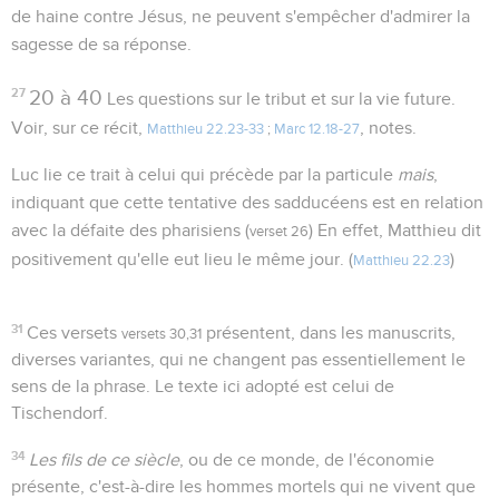
de haine contre Jésus, ne peuvent s'empêcher d'admirer la
sagesse de sa réponse.
27
20 à 40
Les questions sur le tribut et sur la vie future.
Voir, sur ce récit,
, notes.
Matthieu 22.23-33
;
Marc 12.18-27
Luc lie ce trait à celui qui précède par la particule
mais
,
indiquant que cette tentative des sadducéens est en relation
avec la défaite des pharisiens (
) En effet, Matthieu dit
verset 26
positivement qu'elle eut lieu le même jour. (
)
Matthieu 22.23
31
Ces versets
présentent, dans les manuscrits,
versets 30,31
diverses variantes, qui ne changent pas essentiellement le
sens de la phrase. Le texte ici adopté est celui de
Tischendorf.
34
Les fils de ce siècle
, ou de ce monde, de l'économie
présente, c'est-à-dire les hommes mortels qui ne vivent que