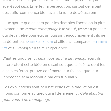
Matthieu en marque le temps par le mot :
alors
; Luc par :
avant tout cela
. En effet, la persécution, surtout de la part
des Juifs, commença bien avant la ruine de Jérusalem.
- Luc ajoute que ce sera pour les disciples l'occasion la plus
favorable de
rendre témoignage
à la vérité, (
) pensée
verset 13
qui devait être pour eux un puissant encouragement : ils ne
tardèrent pas (
et ailleurs ; comparez
Actes 4.8
;
5.29
,
41
Philippiens
et suivants) à en faire l'expérience.
1.12
D'autres traduisent :
cela vous servira de témoignage
; ils
interprètent cette idée en disant soit que la fidélité dont les
disciples feront preuve confirmera leur foi, soit que leur
innocence sera reconnue par ces tribunaux.
Ces explications sont peu naturelles et la traduction est
moins conforme au grec qui a littéralement :
Cela aboutira
pour vous à un témoignage
.