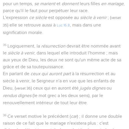
pour un temps,
se marient
et
donnent
leurs filles
en mariage
,
parce qu'il le faut pour perpétuer leur race.
L'expression
ce siècle
est opposée au
siècle à venir
; (
verset
) elle se retrouve aussi à
, mais dans une
35
Luc 16.8
signification morale.
35
Logiquement, la
résurrection
devrait être nommée avant
le
siècle à venir
, dans lequel elle introduit l'homme ; mais
aux yeux de Dieu, les deux ne sont qu'un même acte de sa
grâce et de sa toutepuissance.
En parlant de
ceux qui auront part
à la résurrection et au
siècle à venir, le Seigneur n'a en vue que les enfants de
Dieu, (
) ceux qui en auront été
jugés dignes
ou
verset 36
rendus dignes
(le mot grec a les deux sens), par le
renouvellement intérieur de tout leur être.
36
Ce verset motive le précédent (
car
) ; il donne une double
raison de ce fait que le mariage n'existera plus : c'est