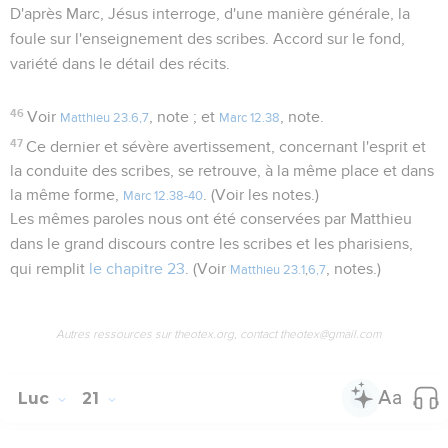
D'après Marc, Jésus interroge, d'une manière générale, la
foule sur l'enseignement des scribes. Accord sur le fond,
variété dans le détail des récits.
46
Voir
, note ; et
, note.
Matthieu 23.6,7
Marc 12.38
47
Ce dernier et sévère avertissement, concernant l'esprit et
la conduite des scribes, se retrouve, à la même place et dans
la même forme,
. (Voir les notes.)
Marc 12.38-40
Les mêmes paroles nous ont été conservées par Matthieu
dans le grand discours contre les scribes et les pharisiens,
qui remplit
le chapitre 23
. (Voir
, notes.)
Matthieu 23.1
,
6,7
Autres ressources sur theotex.org, contact theotex@gmail.com
Luc
21