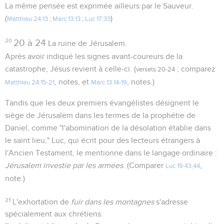
La même pensée est exprimée ailleurs par le Sauveur.
(
)
Matthieu 24.13
;
Marc 13.13
;
Luc 17.33
20
20 à 24
La ruine de Jérusalem.
Après avoir indiqué les signes avant-coureurs de la
catastrophe, Jésus revient à celle-ci. (
; comparez
versets 20-24
, notes, et
, notes.)
Matthieu 24.15-21
Marc 13.14-19
Tandis que les deux premiers évangélistes désignent le
siège de Jérusalem dans les termes de la prophétie de
Daniel, comme "l'abomination de la désolation établie dans
le saint lieu," Luc, qui écrit pour des lecteurs étrangers à
l'Ancien Testament, le mentionne dans le langage ordinaire :
Jérusalem investie par les armées
. (Comparer
,
Luc 19.43,44
note.)
21
L'exhortation de
fuir dans les montagnes
s'adresse
spécialement aux chrétiens.