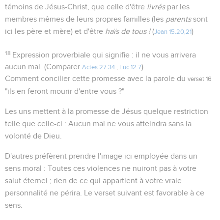
témoins de Jésus-Christ, que celle d'être
livrés
par les
membres mêmes de leurs propres familles (les
parents
sont
ici les père et mère) et d'être
haïs de tous !
(
)
Jean 15.20,21
18
Expression proverbiale qui signifie : il ne vous arrivera
aucun mal. (Comparer
)
Actes 27.34
;
Luc 12.7
Comment concilier cette promesse avec la parole du
verset 16
"ils en feront mourir d'entre vous ?"
Les uns mettent à la promesse de Jésus quelque restriction
telle que celle-ci : Aucun mal ne vous atteindra sans la
volonté de Dieu.
D'autres préfèrent prendre l'image ici employée dans un
sens moral : Toutes ces violences ne nuiront pas à votre
salut éternel ; rien de ce qui appartient à votre vraie
personnalité ne périra. Le verset suivant est favorable à ce
sens.