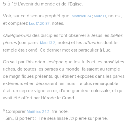
5 à 19
L'avenir du monde et de l'Eglise.
Voir, sur ce discours prophétique,
, notes ;
Matthieu 24
;
Marc 13
et comparez
, notes.
Luc 17.20-37
Quelques-uns
des disciples font observer à Jésus les
belles
pierres
(comparez
, notes) et les
offrandes
dont le
Marc 13.2
temple était orné. Ce dernier mot est particulier à Luc.
On sait par l'historien Josèphe que les Juifs et les prosélytes
riches, de toutes les parties du monde, faisaient au temple
de magnifiques présents, qui étaient exposés dans les parvis
extérieurs et en décoraient les murs. Le plus remarquable
était un cep de vigne en or, d'une grandeur colossale, et qui
avait été offert par Hérode le Grand.
6
Comparer
, 1re note.
Matthieu 24.2
- Sin., B portent : il ne sera laissé
ici
pierre sur pierre.