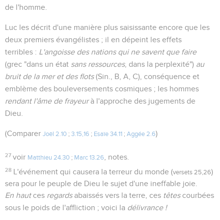
de l'homme.
Luc les décrit d'une manière plus saisissante encore que les
deux premiers évangélistes ; il en dépeint les effets
terribles :
L'angoisse des nations qui ne savent que faire
(grec "dans un état
sans ressources
, dans la perplexité")
au
bruit de la mer et des flots
(Sin., B, A, C), conséquence et
emblème des bouleversements cosmiques ; les hommes
rendant l'âme de frayeur
à l'approche des jugements de
Dieu.
(Comparer
)
Joël 2.10
;
3.15,16
;
Esaïe 34.11
;
Aggée 2.6
27
voir
, notes.
Matthieu 24.30
;
Marc 13.26
28
L'événement qui causera la terreur du monde (
)
versets 25,26
sera pour le peuple de Dieu le sujet d'une ineffable joie.
En haut
ces
regards
abaissés vers la terre, ces
têtes
courbées
sous le poids de l'affliction ; voici la
délivrance !