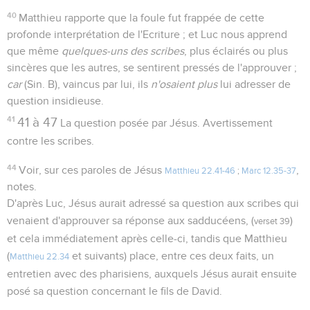
40
Matthieu rapporte que la foule fut frappée de cette
profonde interprétation de l'Ecriture ; et Luc nous apprend
que même
quelques-uns des scribes
, plus éclairés ou plus
sincères que les autres, se sentirent pressés de l'approuver ;
car
(Sin. B), vaincus par lui, ils
n'osaient plus
lui adresser de
question insidieuse.
41
41 à 47
La question posée par Jésus. Avertissement
contre les scribes.
44
Voir, sur ces paroles de Jésus
,
Matthieu 22.41-46
;
Marc 12.35-37
notes.
D'après Luc, Jésus aurait adressé sa question aux scribes qui
venaient d'approuver sa réponse aux sadducéens, (
)
verset 39
et cela immédiatement après celle-ci, tandis que Matthieu
(
et suivants) place, entre ces deux faits, un
Matthieu 22.34
entretien avec des pharisiens, auxquels Jésus aurait ensuite
posé sa question concernant le fils de David.