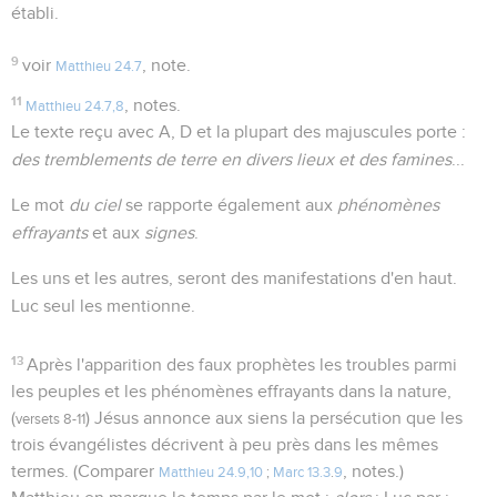
établi.
9
voir
, note.
Matthieu 24.7
11
, notes.
Matthieu 24.7,8
Le texte reçu avec A, D et la plupart des majuscules porte :
des tremblements de terre en divers lieux et des famines
...
Le mot
du ciel
se rapporte également aux
phénomènes
effrayants
et aux
signes
.
Les uns et les autres, seront des manifestations d'en haut.
Luc seul les mentionne.
13
Après l'apparition des faux prophètes les troubles parmi
les peuples et les phénomènes effrayants dans la nature,
(
) Jésus annonce aux siens la persécution que les
versets 8-11
trois évangélistes décrivent à peu près dans les mêmes
termes. (Comparer
, notes.)
Matthieu 24.9,10
;
Marc 13.3
.
9