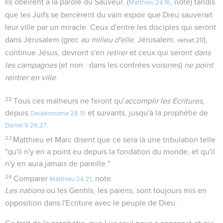
Ils obéirent à la parole du Sauveur, (
, note) tandis
Matthieu 24.16
que les Juifs se bercèrent du vain espoir que Dieu sauverait
leur ville par un miracle. Ceux d'entre les disciples qui seront
dans Jérusalem (grec
au milieu d'elle
, Jérusalem,
),
verset 20
continue Jésus, devront s'en
retirer
et ceux qui seront
dans
les campagnes
(et non : dans les contrées voisines)
ne point
rentrer en ville
.
22
Tous ces malheurs ne feront qu'
accomplir les Ecritures
,
depuis
et suivants, jusqu'à la prophétie de
Deutéronome 28.15
.
Daniel 9.26,27
23
Matthieu et Marc disent que ce sera là une tribulation telle
"qu'il n'y en a point eu depuis la fondation du monde, et qu'il
n'y en aura jamais de pareille."
24
Comparer
, note.
Matthieu 24.21
Les nations
ou les Gentils, les païens, sont toujours mis en
opposition dans l'Ecriture avec le peuple de Dieu.