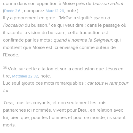
donna dans son apparition à Moise près du
buisson ardent
.
(
; comparez
, note.)
Exode 3.6
Marc 12.26
Il y a proprement en grec : "Moïse a signifié
sur
ou
à
l'occasion
du buisson," ce qui veut dire : dans le passage où
il raconte la vision du buisson ; cette traduction est
confirmée par les mots :
quand il nomme le Seigneur
, qui
montrent que Moïse est ici envisagé comme auteur de
l'Exode.
38
Voir, sur cette citation et sur la conclusion que Jésus en
tire,
, note.
Matthieu 22.32
Luc seul ajoute ces mots remarquables :
car tous vivent pour
lui
.
Tous
, tous les croyants, et non seulement les trois
patriarches ici nommés, vivent pour Dieu, en relation avec
lui, bien que, pour les hommes et pour ce monde, ils soient
morts.