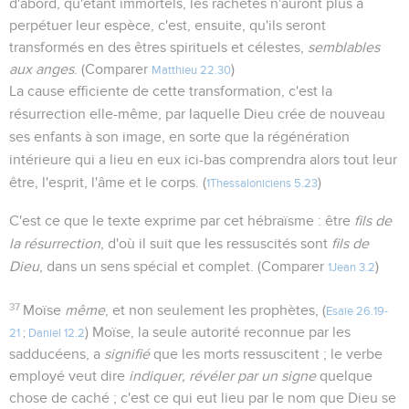
d'abord, qu'étant immortels, les rachetés n'auront plus à
perpétuer leur espèce, c'est, ensuite, qu'ils seront
transformés en des êtres spirituels et célestes,
semblables
aux anges
. (Comparer
)
Matthieu 22.30
La cause efficiente de cette transformation, c'est la
résurrection elle-même, par laquelle Dieu crée de nouveau
ses enfants à son image, en sorte que la régénération
intérieure qui a lieu en eux ici-bas comprendra alors tout leur
être, l'esprit, l'âme et le corps. (
)
1Thessaloniciens 5.23
C'est ce que le texte exprime par cet hébraïsme : être
fils de
la résurrection
, d'où il suit que les ressuscités sont
fils de
Dieu
, dans un sens spécial et complet. (Comparer
)
1Jean 3.2
37
Moïse
même
, et non seulement les prophètes, (
Esaïe 26.19-
) Moïse, la seule autorité reconnue par les
21
;
Daniel 12.2
sadducéens, a
signifié
que les morts ressuscitent ; le verbe
employé veut dire
indiquer, révéler par un signe
quelque
chose de caché ; c'est ce qui eut lieu par le nom que Dieu se