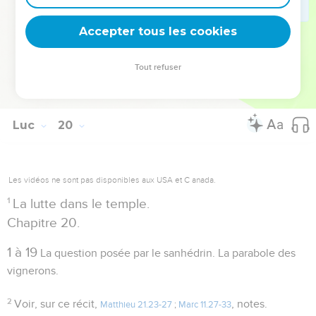
chefs du peuple
, craignant une émeute, n'osaient rien
Accepter tous les cookies
entreprendre contre lui.
Tout refuser
Autres ressources sur theotex.org, contact theotex@gmail.com
Luc
20
Les vidéos ne sont pas disponibles aux USA et C anada.
1
La lutte dans le temple.
Chapitre 20.
1 à 19
La question posée par le sanhédrin. La parabole des
vignerons.
2
Voir, sur ce récit,
, notes.
Matthieu 21.23-27
;
Marc 11.27-33