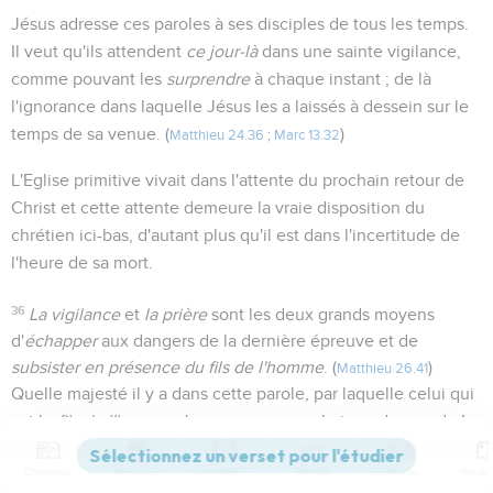
Jésus adresse ces paroles à ses disciples de tous les temps.
Il veut qu'ils attendent
ce jour-là
dans une sainte vigilance,
comme pouvant les
surprendre
à chaque instant ; de là
l'ignorance dans laquelle Jésus les a laissés à dessein sur le
temps de sa venue. (
)
Matthieu 24.36
;
Marc 13.32
L'Eglise primitive vivait dans l'attente du prochain retour de
Christ et cette attente demeure la vraie disposition du
chrétien ici-bas, d'autant plus qu'il est dans l'incertitude de
l'heure de sa mort.
36
La vigilance
et
la prière
sont les deux grands moyens
d'
échapper
aux dangers de la dernière épreuve et de
subsister en présence du fils de l'homme
. (
)
Matthieu 26.41
Quelle majesté il y a dans cette parole, par laquelle celui qui
est le
fils de l'homme
s'annonce comme le juge du monde !
- Selon le texte reçu, A, C, D, l'Itala, la version syriaque, il
Contenus
Versions
Commentaires
Strong
Dictionnaire