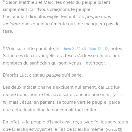
6
Selon Matthieu et Marc, les chefs du peuple disent
simplement ici : "Nous craignons le peuple."
Luc leur fait dire plus explicitement :
Le peuple nous
lapidera
, dans quelque émeute qu'il ne manquera pas de
faire.
9
Voir, sur cette parabole,
, notes.
Matthieu 21.33-46
;
Marc 12.1-12
Selon ces deux évangélistes, Jésus s'adresse encore aux
membres du sanhédrin qui sont venus l'interroger.
D'après Luc, c'est au
peuple
qu'il parle.
Les deux indications ne s'excluent nullement, car Luc lui-
même nous montre les adversaires encore présents ; (
verset
) mais Jésus, en parlant, se tourne vers le peuple, parce
19
que cette instruction le concernait tout entier.
En effet, si le peuple d'Israël avait reçu avec foi les serviteurs
que Dieu lui envoyait et le Fils de Dieu lui-même, (
)
verset 13