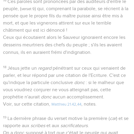
16
Ces paroles sont prononcées par des auditeurs d'entre le
peuple, (
) qui, comprenant la parabole, se récrient à la
verset 9
pensée que le propre fils du maître puisse ainsi être mis à
mort, et que les vignerons attirent sur eux le terrible
châtiment qui est ici dénoncé !
Ceux qui écoutaient alors le Sauveur ignoraient encore les
desseins meurtriers des chefs du peuple ; s'ils les avaient
connus, ils en auraient frémi d'indignation.
18
Jésus jette un
regard
pénétrant sur ceux qui venaient de
parler, et leur répond par une citation de l'Ecriture. C'est ce
qu'indique la particule conclusive
donc
: si le malheur que
vous voudriez conjurer ne vous atteignait pas, cette
prophétie n'aurait
donc
aucun accomplissement.
Voir, sur cette citation,
, notes.
Matthieu 21.42
,
44
19
La dernière phrase du verset motive la première (
car
) et se
rapporte aux
scribes
et aux
sacrificateurs
.
On a donc supposé à tort que c'était le peuple qui avait