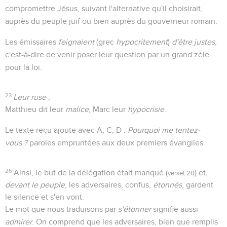
compromettre Jésus, suivant l'alternative qu'il choisirait,
auprès du peuple juif ou bien auprès du gouverneur romain.
Les émissaires
feignaient
(grec
hypocritement
)
d'être justes
,
c'est-à-dire de venir poser leur question par un grand zèle
pour la loi.
23
Leur ruse
;
Matthieu dit leur
malice
, Marc leur
hypocrisie
.
Le texte reçu ajoute avec A, C, D :
Pourquoi me tentez-
vous ?
paroles empruntées aux deux premiers évangiles.
26
Ainsi, le but de la délégation était manqué (
) et,
verset 20
devant le peuple
, les adversaires, confus,
étonnés
, gardent
le silence et s'en vont.
Le mot que nous traduisons par
s'étonner
signifie aussi
admirer
. On comprend que les adversaires, bien que remplis