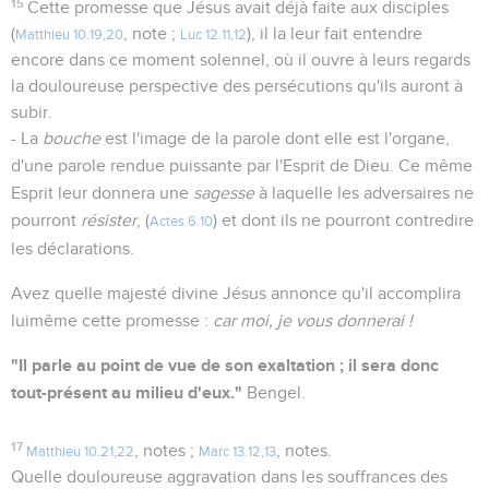
15
Cette promesse que Jésus avait déjà faite aux disciples
(
, note ;
), il la leur fait entendre
Matthieu 10.19,20
Luc 12.11,12
encore dans ce moment solennel, où il ouvre à leurs regards
la douloureuse perspective des persécutions qu'ils auront à
subir.
- La
bouche
est l'image de la parole dont elle est l'organe,
d'une parole rendue puissante par l'Esprit de Dieu. Ce même
Esprit leur donnera une
sagesse
à laquelle les adversaires ne
pourront
résister
, (
) et dont ils ne pourront contredire
Actes 6.10
les déclarations.
Avez quelle majesté divine Jésus annonce qu'il accomplira
luimême cette promesse :
car moi, je vous donnerai !
"Il parle au point de vue de son exaltation ; il sera donc
tout-présent au milieu d'eux."
Bengel.
17
, notes ;
, notes.
Matthieu 10.21,22
Marc 13.12,13
Quelle douloureuse aggravation dans les souffrances des