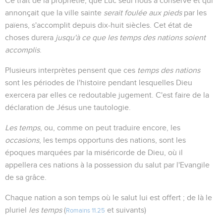
Ce trait de la prophétie, que Luc seul nous a conservé et qui
annonçait que la ville sainte
serait foulée aux pieds
par les
païens, s'accomplit depuis dix-huit siècles. Cet état de
choses durera
jusqu'à ce que les temps des nations soient
accomplis
.
Plusieurs interprètes pensent que ces
temps des nations
sont les périodes de l'histoire pendant lesquelles Dieu
exercera par elles ce redoutable jugement. C'est faire de la
déclaration de Jésus une tautologie.
Les temps
, ou, comme on peut traduire encore, les
occasions
, les temps opportuns des nations, sont les
époques marquées par la miséricorde de Dieu, où il
appellera ces nations à la possession du salut par l'Evangile
de sa grâce.
Chaque nation a son temps où le salut lui est offert ; de là le
pluriel
les temps
(
et suivants)
Romains 11.25