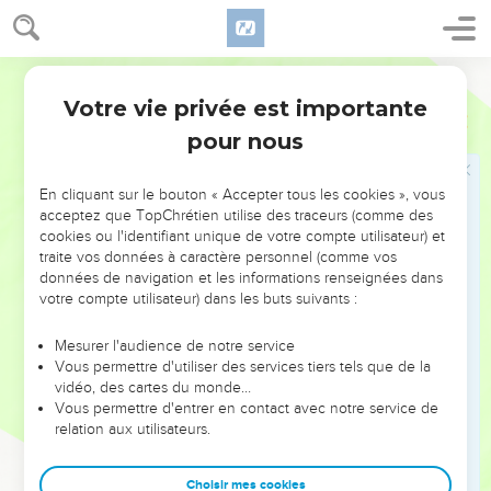
45
Voir, sur ce trait,
, notes, et
, notes.
Matthieu 21.12-17
Marc 11.15-17
Le texte reçu ajoute : ceux qui vendaient
en lui
(dans le
temple)
et ceux qui achetaient
. Les mots soulignés
Bible annotée
paraissent inauthentiques.
Votre vie privée est importante
Luc
19
pour nous
47
Chaque jour
de cette dernière semaine ; puis, le soir venu,
Jésus se retirait hors de la ville, soit à la montagne des
En cliquant sur le bouton « Accepter tous les cookies », vous
Oliviers, soit à Béthanie. (
)
Marc 11.11
,
19
acceptez que TopChrétien utilise des traceurs (comme des
Grec : les
premiers du peuple
.
cookies ou l'identifiant unique de votre compte utilisateur) et
traite vos données à caractère personnel (comme vos
Luc unit ainsi l'aristocratie juive aux
sacrificateurs
et aux
données de navigation et les informations renseignées dans
votre compte utilisateur) dans les buts suivants :
scribes
, qui avaient déjà décrété la mort de Jésus et qui
cherchaient
les moyens de mettre à exécution leur dessein.
Mesurer l'audience de notre service
(
)
Marc 11.18
;
Matthieu 26.3,4
Vous permettre d'utiliser des services tiers tels que de la
vidéo, des cartes du monde…
48
Vous permettre d'entrer en contact avec notre service de
Grec :
tout le peuple pendait à lui
(à ses lèvres)
en
relation aux utilisateurs.
écoutant
.
Jésus était tellement entouré de la multitude, avide de
Choisir mes cookies
l'entendre et impressionnée par ses enseignements, que les