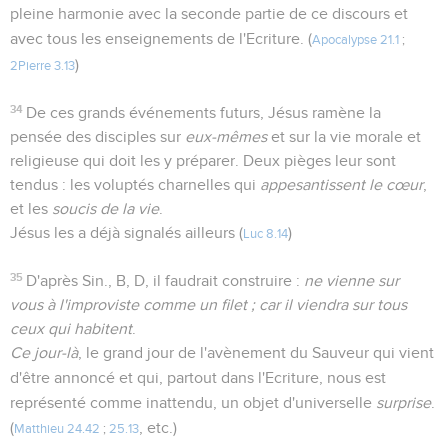
pleine harmonie avec la seconde partie de ce discours et
avec tous les enseignements de l'Ecriture. (
Apocalypse 21.1
;
)
2Pierre 3.13
34
De ces grands événements futurs, Jésus ramène la
pensée des disciples sur
eux-mêmes
et sur la vie morale et
religieuse qui doit les y préparer. Deux pièges leur sont
tendus : les voluptés charnelles qui
appesantissent le cœur
,
et les
soucis de la vie
.
Jésus les a déjà signalés ailleurs (
)
Luc 8.14
35
D'après Sin., B, D, il faudrait construire :
ne vienne sur
vous à l'improviste comme un filet ; car il viendra sur tous
ceux qui habitent
.
Ce jour-là
, le grand jour de l'avènement du Sauveur qui vient
d'être annoncé et qui, partout dans l'Ecriture, nous est
représenté comme inattendu, un objet d'universelle
surprise
.
(
, etc.)
Matthieu 24.42
;
25.13