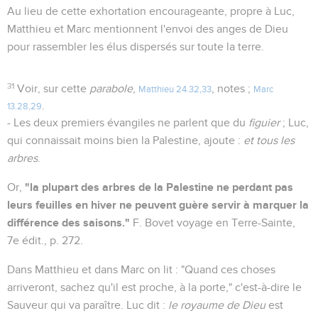
Au lieu de cette exhortation encourageante, propre à Luc,
Matthieu et Marc mentionnent l'envoi des anges de Dieu
pour rassembler les élus dispersés sur toute la terre.
31
Voir, sur cette
parabole
,
, notes ;
Matthieu 24.32,33
Marc
.
13.28,29
- Les deux premiers évangiles ne parlent que du
figuier
; Luc,
qui connaissait moins bien la Palestine, ajoute :
et tous les
arbres
.
"la plupart des arbres de la Palestine ne perdant pas
Or,
leurs feuilles en hiver ne peuvent guère servir à marquer la
différence des saisons."
F. Bovet voyage en Terre-Sainte,
7e édit., p. 272.
Dans Matthieu et dans Marc on lit : "Quand ces choses
arriveront, sachez qu'il est proche, à la porte," c'est-à-dire le
Sauveur qui va paraître. Luc dit :
le royaume de Dieu
est