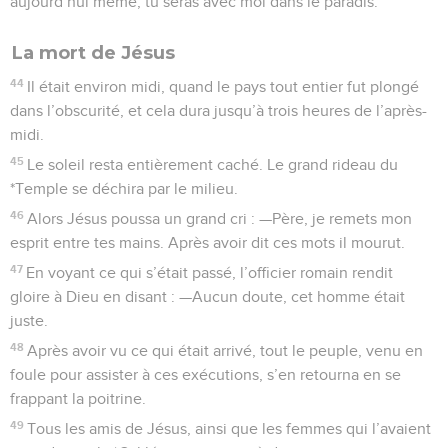
aujourd’hui même, tu seras avec moi dans le paradis.
La mort de Jésus
44
Il était environ midi, quand le pays tout entier fut plongé
dans l’obscurité, et cela dura jusqu’à trois heures de l’après-
midi.
45
Le soleil resta entièrement caché. Le grand rideau du
*Temple se déchira par le milieu.
46
Alors Jésus poussa un grand cri : —Père, je remets mon
esprit entre tes mains. Après avoir dit ces mots il mourut.
47
En voyant ce qui s’était passé, l’officier romain rendit
gloire à Dieu en disant : —Aucun doute, cet homme était
juste.
48
Après avoir vu ce qui était arrivé, tout le peuple, venu en
foule pour assister à ces exécutions, s’en retourna en se
frappant la poitrine.
49
Tous les amis de Jésus, ainsi que les femmes qui l’avaient