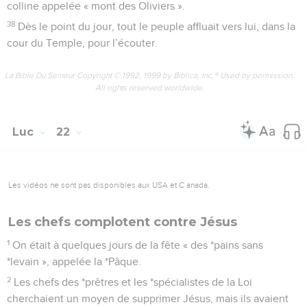
colline appelée « mont des Oliviers ».
38
Dès le point du jour, tout le peuple affluait vers lui, dans la
cour du Temple, pour l’écouter.
La Bible Du Semeur Copyright © 1992, 1999 by Biblica, Inc.® Used by permission.
All rights reserved worldwide.
Luc
22
Les vidéos ne sont pas disponibles aux USA et C anada.
Les chefs complotent contre Jésus
1
On était à quelques jours de la fête « des *pains sans
*levain », appelée la *Pâque.
2
Les chefs des *prêtres et les *spécialistes de la Loi
cherchaient un moyen de supprimer Jésus, mais ils avaient