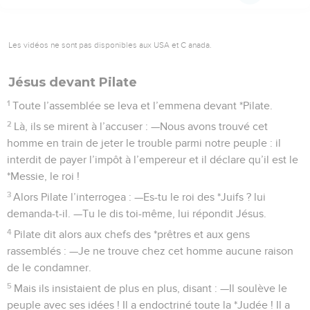
Les vidéos ne sont pas disponibles aux USA et C anada.
Jésus devant Pilate
1
Toute l’assemblée se leva et l’emmena devant *Pilate.
2
Là, ils se mirent à l’accuser : —Nous avons trouvé cet
homme en train de jeter le trouble parmi notre peuple : il
interdit de payer l’impôt à l’empereur et il déclare qu’il est le
*Messie, le roi !
3
Alors Pilate l’interrogea : —Es-tu le roi des *Juifs ? lui
demanda-t-il. —Tu le dis toi-même, lui répondit Jésus.
4
Pilate dit alors aux chefs des *prêtres et aux gens
rassemblés : —Je ne trouve chez cet homme aucune raison
de le condamner.
5
Mais ils insistaient de plus en plus, disant : —Il soulève le
peuple avec ses idées ! Il a endoctriné toute la *Judée ! Il a