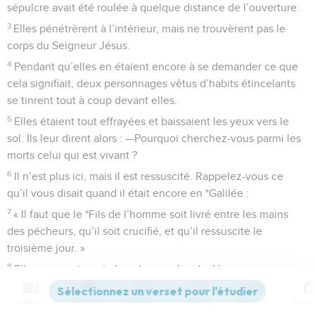
sépulcre avait été roulée à quelque distance de l’ouverture.
3
Elles pénétrèrent à l’intérieur, mais ne trouvèrent pas le
corps du Seigneur Jésus.
4
Pendant qu’elles en étaient encore à se demander ce que
cela signifiait, deux personnages vêtus d’habits étincelants
se tinrent tout à coup devant elles.
5
Elles étaient tout effrayées et baissaient les yeux vers le
sol. Ils leur dirent alors : —Pourquoi cherchez-vous parmi les
morts celui qui est vivant ?
6
Il n’est plus ici, mais il est ressuscité. Rappelez-vous ce
qu’il vous disait quand il était encore en *Galilée :
7
« Il faut que le *Fils de l’homme soit livré entre les mains
des pécheurs, qu’il soit crucifié, et qu’il ressuscite le
troisième jour. »
8
Elles se souvinrent alors des paroles de Jésus.
9
Elles revinrent du tombeau et allèrent tout raconter aux
Contenus
Versions
Commentaires
Strong
Dictionnaire
Onze, ainsi qu’à tous les autres *disciples.