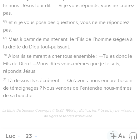
le nous. Jésus leur dit : —Si je vous réponds, vous ne croirez
pas,
68
et si je vous pose des questions, vous ne me répondrez
pas.
69
Mais à partir de maintenant, le *Fils de l’homme siégera à
la droite du Dieu tout-puissant.
70
Alors ils se mirent à crier tous ensemble : —Tu es donc le
Fils de Dieu ! —Vous dites vous-mêmes que je le suis,
répondit Jésus.
71
Là-dessus ils s’écrièrent : —Qu’avons-nous encore besoin
de témoignages ? Nous venons de l’entendre nous-mêmes
de sa bouche.
La Bible Du Semeur Copyright © 1992, 1999 by Biblica, Inc.® Used by permission.
All rights reserved worldwide.
Luc
23