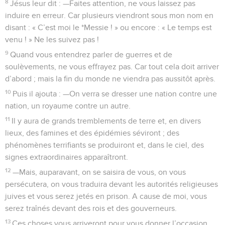
8
Jésus leur dit : —Faites attention, ne vous laissez pas
induire en erreur. Car plusieurs viendront sous mon nom en
disant : « C’est moi le *Messie ! » ou encore : « Le temps est
venu ! » Ne les suivez pas !
9
Quand vous entendrez parler de guerres et de
soulèvements, ne vous effrayez pas. Car tout cela doit arriver
d’abord ; mais la fin du monde ne viendra pas aussitôt après.
10
Puis il ajouta : —On verra se dresser une nation contre une
nation, un royaume contre un autre.
11
Il y aura de grands tremblements de terre et, en divers
lieux, des famines et des épidémies séviront ; des
phénomènes terrifiants se produiront et, dans le ciel, des
signes extraordinaires apparaîtront.
12
—Mais, auparavant, on se saisira de vous, on vous
persécutera, on vous traduira devant les autorités religieuses
juives et vous serez jetés en prison. A cause de moi, vous
serez traînés devant des rois et des gouverneurs.
13
Ces choses vous arriveront pour vous donner l’occasion