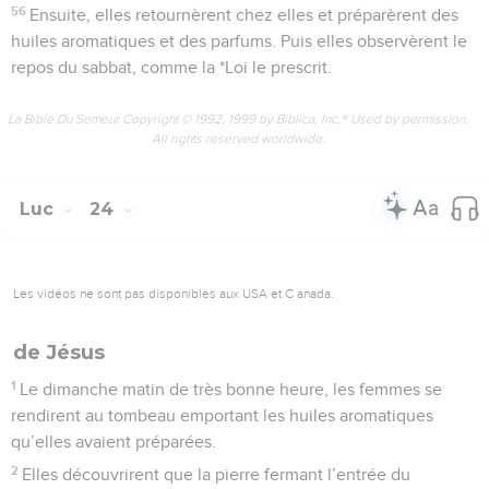
56
Ensuite, elles retournèrent chez elles et préparèrent des
huiles aromatiques et des parfums. Puis elles observèrent le
repos du sabbat, comme la *Loi le prescrit.
La Bible Du Semeur Copyright © 1992, 1999 by Biblica, Inc.® Used by permission.
All rights reserved worldwide.
Luc
24
Les vidéos ne sont pas disponibles aux USA et C anada.
de Jésus
1
Le dimanche matin de très bonne heure, les femmes se
rendirent au tombeau emportant les huiles aromatiques
qu’elles avaient préparées.
2
Elles découvrirent que la pierre fermant l’entrée du