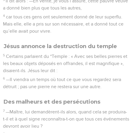
Il dit alors : —En vérité, je vous l’assure, cette pauvre veuve
a donné bien plus que tous les autres,
4
car tous ces gens ont seulement donné de leur superflu.
Mais elle, elle a pris sur son nécessaire, et a donné tout ce
qu’elle avait pour vivre.
Jésus annonce la destruction du temple
5
Certains parlaient du *Temple : « Avec ses belles pierres et
les beaux objets déposés en offrandes, il est magnifique »,
disaient-ils. Jésus leur dit :
6
—Il viendra un temps où tout ce que vous regardez sera
détruit ; pas une pierre ne restera sur une autre.
Des malheurs et des persécutions
7
—Maître, lui demandèrent-ils alors, quand cela se produira-
t-il et à quel signe reconnaîtra-t-on que tous ces événements
devront avoir lieu ?