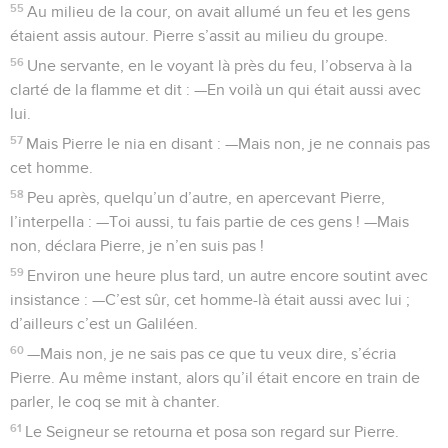
55
Au milieu de la cour, on avait allumé un feu et les gens
étaient assis autour. Pierre s’assit au milieu du groupe.
56
Une servante, en le voyant là près du feu, l’observa à la
clarté de la flamme et dit : —En voilà un qui était aussi avec
lui.
57
Mais Pierre le nia en disant : —Mais non, je ne connais pas
cet homme.
58
Peu après, quelqu’un d’autre, en apercevant Pierre,
l’interpella : —Toi aussi, tu fais partie de ces gens ! —Mais
non, déclara Pierre, je n’en suis pas !
59
Environ une heure plus tard, un autre encore soutint avec
insistance : —C’est sûr, cet homme-là était aussi avec lui ;
d’ailleurs c’est un Galiléen.
60
—Mais non, je ne sais pas ce que tu veux dire, s’écria
Pierre. Au même instant, alors qu’il était encore en train de
parler, le coq se mit à chanter.
61
Le Seigneur se retourna et posa son regard sur Pierre.