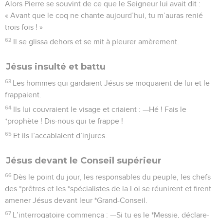
Alors Pierre se souvint de ce que le Seigneur lui avait dit :
« Avant que le coq ne chante aujourd’hui, tu m’auras renié
trois fois ! »
62
Il se glissa dehors et se mit à pleurer amèrement.
Jésus insulté et battu
63
Les hommes qui gardaient Jésus se moquaient de lui et le
frappaient.
64
Ils lui couvraient le visage et criaient : —Hé ! Fais le
*prophète ! Dis-nous qui te frappe !
65
Et ils l’accablaient d’injures.
Jésus devant le Conseil supérieur
66
Dès le point du jour, les responsables du peuple, les chefs
des *prêtres et les *spécialistes de la Loi se réunirent et firent
amener Jésus devant leur *Grand-Conseil.
67
L’interrogatoire commença : —Si tu es le *Messie, déclare-