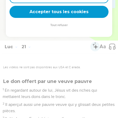
longues prières pour l’apparence. Leur condamnation n’en
Accepter tous les cookies
sera que plus sévère.
La Bible Du Semeur Copyright © 1992, 1999 by Biblica, Inc.® Used by permission.
Tout refuser
All rights reserved worldwide.
Luc
21
Les vidéos ne sont pas disponibles aux USA et C anada.
Le don offert par une veuve pauvre
1
En regardant autour de lui, Jésus vit des riches qui
mettaient leurs dons dans le tronc.
2
Il aperçut aussi une pauvre veuve qui y glissait deux petites
pièces.
3