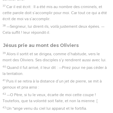
37
Car il est écrit : Il a été mis au nombre des criminels, et
cette parole doit s’accomplir pour moi. Car tout ce qui a été
écrit de moi va s’accomplir.
38
—Seigneur, lui dirent-ils, voilà justement deux épées. —
Cela suffit ! leur répondit-il.
Jésus prie au mont des Oliviers
39
Alors il sortit et se dirigea, comme d’habitude, vers le
mont des Oliviers. Ses disciples s’y rendirent aussi avec lui.
40
Quand il fut arrivé, il leur dit : —Priez pour ne pas céder à
la tentation.
41
Puis il se retira à la distance d’un jet de pierre, se mit à
genoux et pria ainsi :
42
—O Père, si tu le veux, écarte de moi cette coupe !
Toutefois, que ta volonté soit faite, et non la mienne. [
43
Un *ange venu du ciel lui apparut et le fortifia.