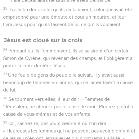
Pilate décida alors de satisfaire à leur demande.
25
Il relâcha donc celui qu’ils réclamaient, celui qui avait été
emprisonné pour une émeute et pour un meurtre, et leur
livra Jésus pour qu’ils fassent de lui ce qu’ils voulaient.
Jésus est cloué sur la croix
26
Pendant qu’ils l’emmenaient, ils se saisirent d’un certain
Simon de Cyrène, qui revenait des champs, et l’obligèrent à
porter la croix derrière Jésus.
27
Une foule de gens du peuple le suivait. Il y avait aussi
beaucoup de femmes en larmes, qui se lamentaient à cause
de lui.
28
Se tournant vers elles, il leur dit : —Femmes de
*Jérusalem, ne pleurez pas à cause de moi ! Pleurez plutôt à
cause de vous-mêmes et de vos enfants
29
car, sachez-le, des jours viennent où l’on dira :
« Heureuses les femmes qui ne peuvent pas avoir d’enfant et
celles qui n’en ont jamais eu et qui n’ont jamais allaité. »