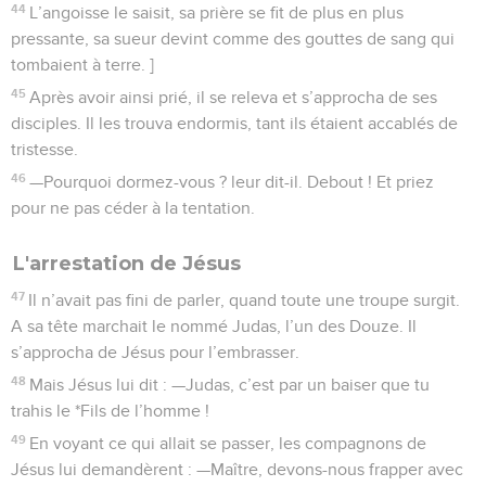
44
L’angoisse le saisit, sa prière se fit de plus en plus
pressante, sa sueur devint comme des gouttes de sang qui
tombaient à terre. ]
45
Après avoir ainsi prié, il se releva et s’approcha de ses
disciples. Il les trouva endormis, tant ils étaient accablés de
tristesse.
46
—Pourquoi dormez-vous ? leur dit-il. Debout ! Et priez
pour ne pas céder à la tentation.
L'arrestation de Jésus
47
Il n’avait pas fini de parler, quand toute une troupe surgit.
A sa tête marchait le nommé Judas, l’un des Douze. Il
s’approcha de Jésus pour l’embrasser.
48
Mais Jésus lui dit : —Judas, c’est par un baiser que tu
trahis le *Fils de l’homme !
49
En voyant ce qui allait se passer, les compagnons de
Jésus lui demandèrent : —Maître, devons-nous frapper avec