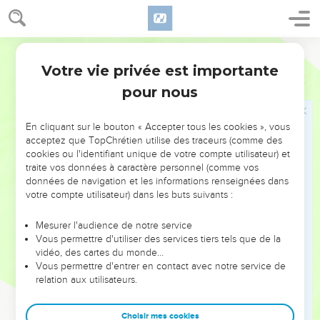
l’on dise que le *Messie doit être un descendant de *David ?
42
Car David lui-même déclare dans le livre des Psaumes : Le
Semeur
Seigneur a dit à mon Seigneur : Viens siéger à ma droite,
Votre vie privée est importante
43
jusqu’à ce que j’aie mis tes ennemis comme un escabeau
Luc
20
pour nous
sous tes pieds.
44
David appelle le Messie son Seigneur : comment celui-ci
En cliquant sur le bouton « Accepter tous les cookies », vous
peut-il être son descendant ?
acceptez que TopChrétien utilise des traceurs (comme des
cookies ou l'identifiant unique de votre compte utilisateur) et
Jésus met en garde contre les maîtres de la
traite vos données à caractère personnel (comme vos
données de navigation et les informations renseignées dans
loi
votre compte utilisateur) dans les buts suivants :
45
Tandis que la foule l’écoutait, il dit à ses *disciples :
Mesurer l'audience de notre service
46
—Gardez-vous des spécialistes de la Loi qui aiment à
Vous permettre d'utiliser des services tiers tels que de la
parader en costumes de cérémonie, qui affectionnent qu’on
vidéo, des cartes du monde…
les salue sur les places publiques, qui veulent les sièges
Vous permettre d'entrer en contact avec notre service de
relation aux utilisateurs.
d’honneur dans les *synagogues et les meilleures places
dans les banquets.
Choisir mes cookies
47
Ils dépouillent les veuves de leurs biens tout en faisant de