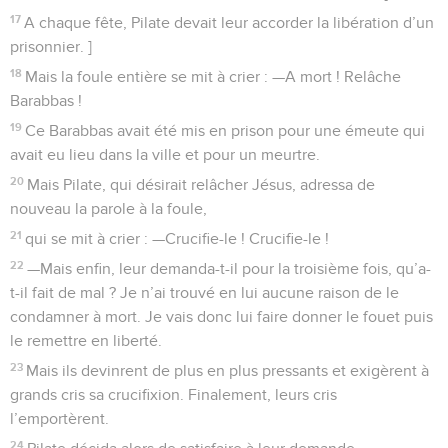
17
A chaque fête, Pilate devait leur accorder la libération d’un
prisonnier. ]
18
Mais la foule entière se mit à crier : —A mort ! Relâche
Barabbas !
19
Ce Barabbas avait été mis en prison pour une émeute qui
avait eu lieu dans la ville et pour un meurtre.
20
Mais Pilate, qui désirait relâcher Jésus, adressa de
nouveau la parole à la foule,
21
qui se mit à crier : —Crucifie-le ! Crucifie-le !
22
—Mais enfin, leur demanda-t-il pour la troisième fois, qu’a-
t-il fait de mal ? Je n’ai trouvé en lui aucune raison de le
condamner à mort. Je vais donc lui faire donner le fouet puis
le remettre en liberté.
23
Mais ils devinrent de plus en plus pressants et exigèrent à
grands cris sa crucifixion. Finalement, leurs cris
l’emportèrent.
24