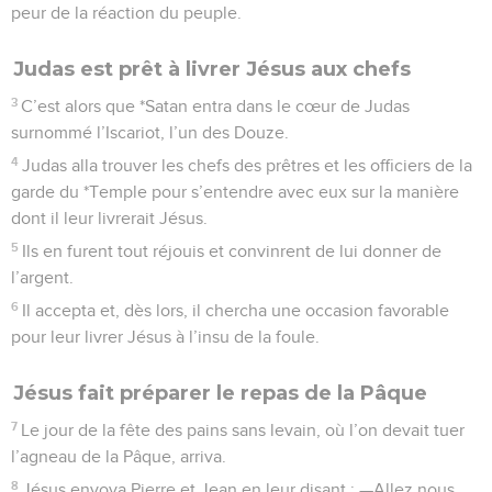
peur de la réaction du peuple.
Judas est prêt à livrer Jésus aux chefs
3
C’est alors que *Satan entra dans le cœur de Judas
surnommé l’Iscariot, l’un des Douze.
4
Judas alla trouver les chefs des prêtres et les officiers de la
garde du *Temple pour s’entendre avec eux sur la manière
dont il leur livrerait Jésus.
5
Ils en furent tout réjouis et convinrent de lui donner de
l’argent.
6
Il accepta et, dès lors, il chercha une occasion favorable
pour leur livrer Jésus à l’insu de la foule.
Jésus fait préparer le repas de la Pâque
7
Le jour de la fête des pains sans levain, où l’on devait tuer
l’agneau de la Pâque, arriva.
8
Jésus envoya Pierre et Jean en leur disant : —Allez nous