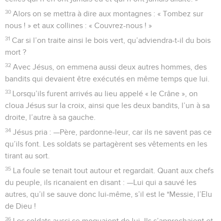
30
Alors on se mettra à dire aux montagnes : « Tombez sur
nous ! » et aux collines : « Couvrez-nous ! »
31
Car si l’on traite ainsi le bois vert, qu’adviendra-t-il du bois
mort ?
32
Avec Jésus, on emmena aussi deux autres hommes, des
bandits qui devaient être exécutés en même temps que lui.
33
Lorsqu’ils furent arrivés au lieu appelé « le Crâne », on
cloua Jésus sur la croix, ainsi que les deux bandits, l’un à sa
droite, l’autre à sa gauche.
34
Jésus pria : —Père, pardonne-leur, car ils ne savent pas ce
qu’ils font. Les soldats se partagèrent ses vêtements en les
tirant au sort.
35
La foule se tenait tout autour et regardait. Quant aux chefs
du peuple, ils ricanaient en disant : —Lui qui a sauvé les
autres, qu’il se sauve donc lui-même, s’il est le *Messie, l’Elu
de Dieu !
36
Les soldats aussi se moquaient de lui. Ils s’approchaient et