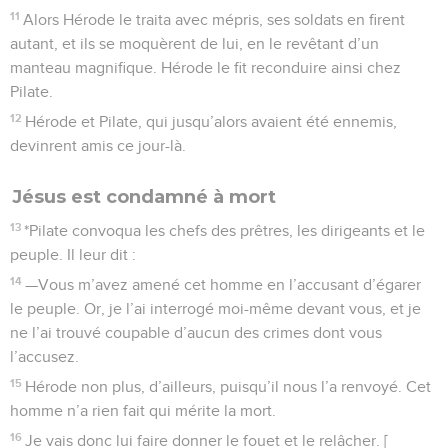
11
Alors Hérode le traita avec mépris, ses soldats en firent
autant, et ils se moquèrent de lui, en le revêtant d’un
manteau magnifique. Hérode le fit reconduire ainsi chez
Pilate.
12
Hérode et Pilate, qui jusqu’alors avaient été ennemis,
devinrent amis ce jour-là.
Jésus est condamné à mort
13
*Pilate convoqua les chefs des prêtres, les dirigeants et le
peuple. Il leur dit :
14
—Vous m’avez amené cet homme en l’accusant d’égarer
le peuple. Or, je l’ai interrogé moi-même devant vous, et je
ne l’ai trouvé coupable d’aucun des crimes dont vous
l’accusez.
15
Hérode non plus, d’ailleurs, puisqu’il nous l’a renvoyé. Cet
homme n’a rien fait qui mérite la mort.
16
Je vais donc lui faire donner le fouet et le relâcher. [