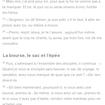
32
Mais moi, j’ai prié pour toi, pour que la foi ne vienne pas à
te manquer. Et toi, le jour où tu seras revenu à moi, fortifie
tes frères.
33
—Seigneur, lui dit Simon, je suis prêt, s’il le faut, à aller en
prison avec toi, ou même à mourir.
34
—Pierre, reprit Jésus, je te l’assure : aujourd’hui même,
avant que le coq ne chante, tu auras, par trois fois, nié de me
connaître.
La bourse, le sac et l'épée
35
Puis, s’adressant à l’ensemble des disciples, il continua : —
Quand je vous ai envoyés sans bourse, ni sac de voyage, ni
sandales, avez-vous manqué de quoi que ce soit ? —De rien,
dirent-ils.
36
—Eh bien maintenant, poursuivit-il, si vous avez une
bourse, prenez-la ; de même, si vous avez un sac, prenez-le,
et si vous n’avez pas d’épée, vendez votre manteau pour en
acheter une.