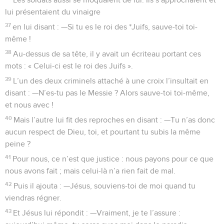
lui présentaient du vinaigre
37
en lui disant : —Si tu es le roi des *Juifs, sauve-toi toi-
même !
38
Au-dessus de sa tête, il y avait un écriteau portant ces
mots : « Celui-ci est le roi des Juifs ».
39
L’un des deux criminels attaché à une croix l’insultait en
disant : —N’es-tu pas le Messie ? Alors sauve-toi toi-même,
et nous avec !
40
Mais l’autre lui fit des reproches en disant : —Tu n’as donc
aucun respect de Dieu, toi, et pourtant tu subis la même
peine ?
41
Pour nous, ce n’est que justice : nous payons pour ce que
nous avons fait ; mais celui-là n’a rien fait de mal.
42
Puis il ajouta : —Jésus, souviens-toi de moi quand tu
viendras régner.
43
Et Jésus lui répondit : —Vraiment, je te l’assure :