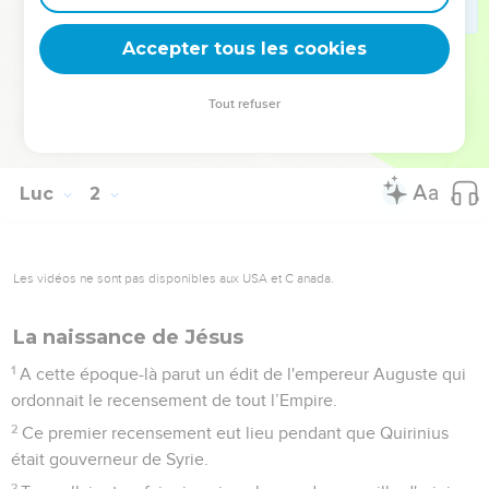
le soleil levant nous a visités d'en haut
79
pour éclairer ceux qui sont assis dans les ténèbres et dans
Accepter tous les cookies
l'ombre de la mort, pour diriger nos pas sur le chemin de la
paix. »
Tout refuser
80
L'enfant grandissait et se fortifiait en esprit. Il resta dans
les déserts jusqu'au jour où il se présenta devant Israël.
Luc
2
Les vidéos ne sont pas disponibles aux USA et C anada.
La naissance de Jésus
1
A cette époque-là parut un édit de l'empereur Auguste qui
ordonnait le recensement de tout l’Empire.
2
Ce premier recensement eut lieu pendant que Quirinius
était gouverneur de Syrie.
3