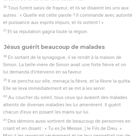
36
Tous furent saisis de frayeur, et ils se disaient les uns aux
autres : « Quelle est cette parole ? Il commande avec autorité
et puissance aux esprits impurs, et ils sortent ! »
37
Et sa réputation gagna toute la région.
Jésus guérit beaucoup de malades
38
En sortant de la synagogue, il se rendit à la maison de
Simon. La belle-mère de Simon avait une forte fièvre et on
lui demanda d'intervenir en sa faveur.
39
Il se pencha sur elle, menaça la fièvre, et la fièvre la quitta.
Elle se leva immédiatement et se mit à les servir.
40
Au coucher du soleil, tous ceux qui avaient des malades
atteints de diverses maladies les lui amenèrent. Il guérit
chacun d'eux en posant les mains sur lui.
41
Des démons aussi sortirent de beaucoup de personnes en
criant et en disant : « Tu es [le Messie, ] le Fils de Dieu. »
Mais il les reprenait sévèrement et ne leur permettait pas de