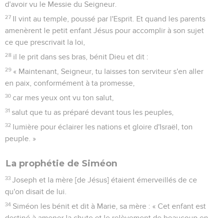
d'avoir vu le Messie du Seigneur.
27
Il vint au temple, poussé par l'Esprit. Et quand les parents
amenèrent le petit enfant Jésus pour accomplir à son sujet
ce que prescrivait la loi,
28
il le prit dans ses bras, bénit Dieu et dit :
29
« Maintenant, Seigneur, tu laisses ton serviteur s'en aller
en paix, conformément à ta promesse,
30
car mes yeux ont vu ton salut,
31
salut que tu as préparé devant tous les peuples,
32
lumière pour éclairer les nations et gloire d'Israël, ton
peuple. »
La prophétie de Siméon
33
Joseph et la mère [de Jésus] étaient émerveillés de ce
qu'on disait de lui.
34
Siméon les bénit et dit à Marie, sa mère : « Cet enfant est
destiné à amener la chute et le relèvement de beaucoup en