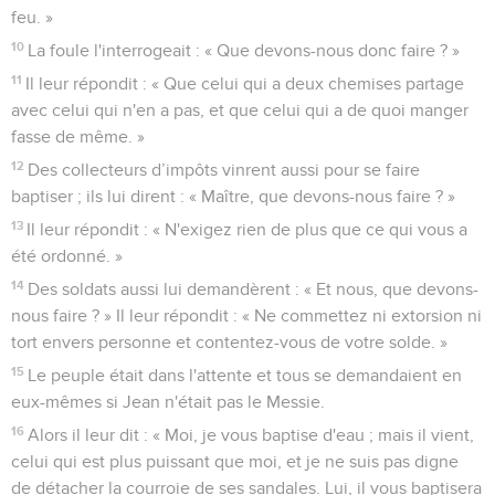
feu. »
10
La foule l'interrogeait : « Que devons-nous donc faire ? »
11
Il leur répondit : « Que celui qui a deux chemises partage
avec celui qui n'en a pas, et que celui qui a de quoi manger
fasse de même. »
12
Des collecteurs d’impôts vinrent aussi pour se faire
baptiser ; ils lui dirent : « Maître, que devons-nous faire ? »
13
Il leur répondit : « N'exigez rien de plus que ce qui vous a
été ordonné. »
14
Des soldats aussi lui demandèrent : « Et nous, que devons-
nous faire ? » Il leur répondit : « Ne commettez ni extorsion ni
tort envers personne et contentez-vous de votre solde. »
15
Le peuple était dans l'attente et tous se demandaient en
eux-mêmes si Jean n'était pas le Messie.
16
Alors il leur dit : « Moi, je vous baptise d'eau ; mais il vient,
celui qui est plus puissant que moi, et je ne suis pas digne
de détacher la courroie de ses sandales. Lui, il vous baptisera