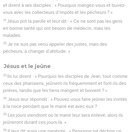
et dirent à ses disciples : « Pourquoi mangez-vous et buvez-
vous avec les collecteurs d’impôts et les pécheurs ? »
31
Jésus prit la parole et leur dit : « Ce ne sont pas les gens
en bonne santé qui ont besoin de médecin, mais les
malades.
32
Je ne suis pas venu appeler des justes, mais des
pécheurs, à changer d’attitude. »
Jésus et le jeûne
33
Ils lui dirent : « Pourquoi les disciples de Jean, tout comme
ceux des pharisiens, jeûnent-ils fréquemment et font-ils des
prières, tandis que les tiens mangent et boivent ? »
34
Jésus leur répondit : « Pouvez-vous faire jeûner les invités
à la noce pendant que le marié est avec eux ?
35
Les jours viendront où le marié leur sera enlevé, alors ils
jeûneront durant ces jours-là. »
36
Il leur dit aussi une parabole : « Personne ne déchire un