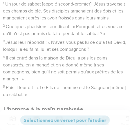
1
Un jour de sabbat [appelé second-premier], Jésus traversait
des champs de blé. Ses disciples arrachaient des épis et les
mangeaient après les avoir froissés dans leurs mains.
2
Quelques pharisiens leur dirent : « Pourquoi faites-vous ce
qu'il n'est pas permis de faire pendant le sabbat ? »
3
Jésus leur répondit : « N'avez-vous pas lu ce qu’a fait David,
lorsqu'il a eu faim, lui et ses compagnons ?
4
Il est entré dans la maison de Dieu, a pris les pains
consacrés, en a mangé et en a donné même à ses
compagnons, bien qu'il ne soit permis qu'aux prêtres de les
manger ! »
5
Puis il leur dit : « Le Fils de l'homme est le Seigneur [même]
du sabbat. »
L'homme à la main paralysée
6
Un autre jour de sabbat, Jésus entra dans la synagogue et
Contenus
Versions
Commentaires
Strong
Dictionnaire
se mit à enseigner. Là se trouvait un homme dont la main