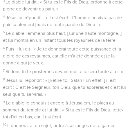
3
Le diable lui dit : « Si tu es le Fils de Dieu, ordonne à cette
pierre de devenir du pain. »
4
Jésus lui répondit : « Il est écrit : L'homme ne vivra pas de
pain seulement [mais de toute parole de Dieu]. »
5
Le diable l'emmena plus haut, [sur une haute montagne, ]
et lui montra en un instant tous les royaumes de la terre.
6
Puis il lui dit : « Je te donnerai toute cette puissance et la
gloire de ces royaumes, car elle m'a été donnée et je la
donne à qui je veux.
7
Si donc tu te prosternes devant moi, elle sera toute à toi. »
8
Jésus lui répondit : « [Retire-toi, Satan ! En effet, ] il est
écrit : C’est le Seigneur, ton Dieu, que tu adoreras et c’est lui
seul que tu serviras. »
9
Le diable le conduisit encore à Jérusalem, le plaça au
sommet du temple et lui dit : « Si tu es le Fils de Dieu, jette-
toi d'ici en bas, car il est écrit :
10
Il donnera, à ton sujet, ordre à ses anges de te garder