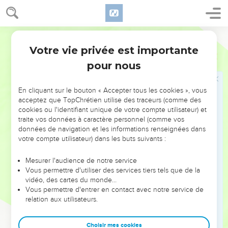
71
un Sauveur qui nous délivre de nos ennemis et de la
domination de tous ceux qui nous détestent !
Segond 21
72
Ainsi, il manifeste sa bonté envers nos ancêtres et se
Votre vie privée est importante
Luc
1
souvient de sa sainte alliance,
pour nous
73
conformément au serment qu'il avait fait à Abraham, notre
ancêtre :
En cliquant sur le bouton « Accepter tous les cookies », vous
74
il avait juré qu'après nous avoir délivrés de nos ennemis il
acceptez que TopChrétien utilise des traceurs (comme des
nous accorderait de le servir sans crainte,
cookies ou l'identifiant unique de votre compte utilisateur) et
traite vos données à caractère personnel (comme vos
75
en marchant devant lui dans la sainteté et dans la justice
données de navigation et les informations renseignées dans
tous les jours de notre vie.
votre compte utilisateur) dans les buts suivants :
76
» Et toi, petit enfant, tu seras appelé prophète du Très-
Mesurer l'audience de notre service
Haut, car tu marcheras sous le regard du Seigneur pour
Vous permettre d'utiliser des services tiers tels que de la
préparer ses chemins
vidéo, des cartes du monde…
77
Vous permettre d'entrer en contact avec notre service de
et pour donner à son peuple la connaissance du salut par
relation aux utilisateurs.
le pardon de ses péchés,
78
à cause de la profonde bonté de notre Dieu. Grâce à elle,
Choisir mes cookies