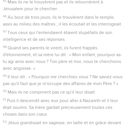
45
Mais ils ne le trouvèrent pas et ils retournèrent à
Jérusalem pour le chercher.
46
Au bout de trois jours, ils le trouvèrent dans le temple,
assis au milieu des maîtres ; il les écoutait et les interrogeait.
47
Tous ceux qui l'entendaient étaient stupéfaits de son
intelligence et de ses réponses.
48
Quand ses parents le virent, ils furent frappés
d'étonnement, et sa mère lui dit : « Mon enfant, pourquoi as-
tu agi ainsi avec nous ? Ton père et moi, nous te cherchions
avec angoisse. »
49
Il leur dit : « Pourquoi me cherchiez-vous ? Ne saviez-vous
pas qu'il faut que je m'occupe des affaires de mon Père ? »
50
Mais ils ne comprirent pas ce qu'il leur disait.
51
Puis il descendit avec eux pour aller à Nazareth et il leur
était soumis. Sa mère gardait précieusement toutes ces
choses dans son cœur.
52
Jésus grandissait en sagesse, en taille et en grâce devant