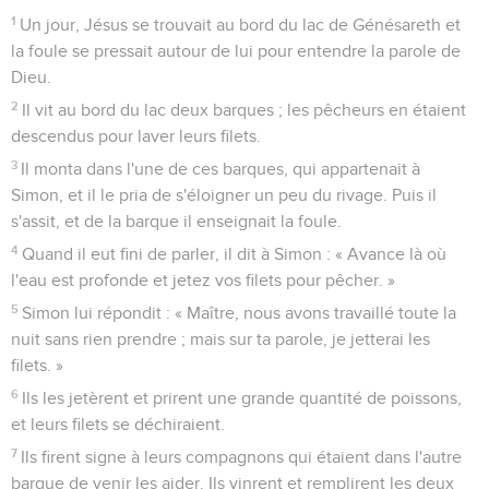
1
Un jour, Jésus se trouvait au bord du lac de Génésareth et
la foule se pressait autour de lui pour entendre la parole de
Dieu.
2
Il vit au bord du lac deux barques ; les pêcheurs en étaient
descendus pour laver leurs filets.
3
Il monta dans l'une de ces barques, qui appartenait à
Simon, et il le pria de s'éloigner un peu du rivage. Puis il
s'assit, et de la barque il enseignait la foule.
4
Quand il eut fini de parler, il dit à Simon : « Avance là où
l'eau est profonde et jetez vos filets pour pêcher. »
5
Simon lui répondit : « Maître, nous avons travaillé toute la
nuit sans rien prendre ; mais sur ta parole, je jetterai les
filets. »
6
Ils les jetèrent et prirent une grande quantité de poissons,
et leurs filets se déchiraient.
7
Ils firent signe à leurs compagnons qui étaient dans l'autre
barque de venir les aider. Ils vinrent et remplirent les deux