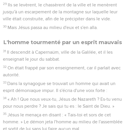
29
Ils se levèrent, le chassèrent de la ville et le menèrent
jusqu'à un escarpement de la montagne sur laquelle leur
ville était construite, afin de le précipiter dans le vide.
30
Mais Jésus passa au milieu d'eux et s'en alla.
L'homme tourmenté par un esprit mauvais
31
Il descendit à Capernaüm, ville de la Galilée, et il les
enseignait le jour du sabbat.
32
On était frappé par son enseignement, car il parlait avec
autorité.
33
Dans la synagogue se trouvait un homme qui avait un
esprit démoniaque impur. Il s'écria d'une voix forte :
34
« Ah ! Que nous veux-tu, Jésus de Nazareth ? Es-tu venu
pour nous perdre ? Je sais qui tu es : le Saint de Dieu. »
35
Jésus le menaça en disant : « Tais-toi et sors de cet
homme. » Le démon jeta l'homme au milieu de l'assemblée
et sortit de lui sans lui faire aucun mal.