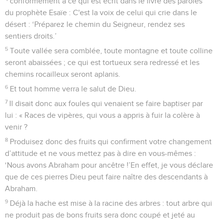
conformément à ce qui est écrit dans le livre des paroles
du prophète Esaïe : C'est la voix de celui qui crie dans le
désert : ‘Préparez le chemin du Seigneur, rendez ses
sentiers droits.’
5
Toute vallée sera comblée, toute montagne et toute colline
seront abaissées ; ce qui est tortueux sera redressé et les
chemins rocailleux seront aplanis.
6
Et tout homme verra le salut de Dieu.
7
Il disait donc aux foules qui venaient se faire baptiser par
lui : « Races de vipères, qui vous a appris à fuir la colère à
venir ?
8
Produisez donc des fruits qui confirment votre changement
d’attitude et ne vous mettez pas à dire en vous-mêmes :
‘Nous avons Abraham pour ancêtre !’En effet, je vous déclare
que de ces pierres Dieu peut faire naître des descendants à
Abraham.
9
Déjà la hache est mise à la racine des arbres : tout arbre qui
ne produit pas de bons fruits sera donc coupé et jeté au