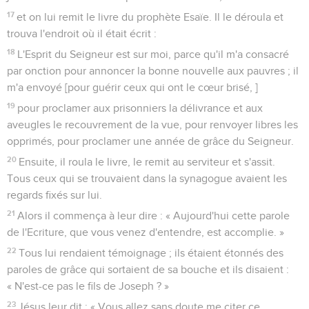
17
et on lui remit le livre du prophète Esaïe. Il le déroula et
trouva l'endroit où il était écrit :
18
L'Esprit du Seigneur est sur moi, parce qu'il m'a consacré
par onction pour annoncer la bonne nouvelle aux pauvres ; il
m'a envoyé [pour guérir ceux qui ont le cœur brisé, ]
19
pour proclamer aux prisonniers la délivrance et aux
aveugles le recouvrement de la vue, pour renvoyer libres les
opprimés, pour proclamer une année de grâce du Seigneur.
20
Ensuite, il roula le livre, le remit au serviteur et s'assit.
Tous ceux qui se trouvaient dans la synagogue avaient les
regards fixés sur lui.
21
Alors il commença à leur dire : « Aujourd'hui cette parole
de l'Ecriture, que vous venez d'entendre, est accomplie. »
22
Tous lui rendaient témoignage ; ils étaient étonnés des
paroles de grâce qui sortaient de sa bouche et ils disaient :
« N'est-ce pas le fils de Joseph ? »
23
Jésus leur dit : « Vous allez sans doute me citer ce