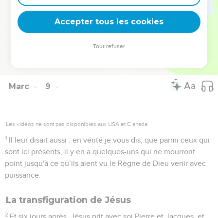
monde, s'il fait la perte de son âme ?
37
Ou que donnera l'homme en échange de son âme ?
Accepter tous les cookies
38
Car quiconque aura eu honte de moi et de mes paroles
parmi cette nation adultère et pécheresse, le Fils de
Tout refuser
l'homme aura aussi honte de lui, quand il sera venu
environné de la gloire de son Père avec les saints Anges.
Marc
9
Les vidéos ne sont pas disponibles aux USA et C anada.
1
Il leur disait aussi : en vérité je vous dis, que parmi ceux qui
sont ici présents, il y en a quelques-uns qui ne mourront
point jusqu'à ce qu’ils aient vu le Règne de Dieu venir avec
puissance.
La transfiguration de Jésus
2
Et six jours après, Jésus prit avec soi Pierre et Jacques, et