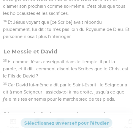
d'aimer son prochain comme soi-même, c'est plus que tous
les holocaustes et les sacrifices.
34
Et Jésus voyant que [ce Scribe] avait répondu
prudemment, lui dit : tu n'es pas loin du Royaume de Dieu. Et
personne n'osait plus l'interroger.
Le Messie et David
35
Et comme Jésus enseignait dans le Temple, il prit la
parole, et il dit : comment disent les Scribes que le Christ est
le Fils de David ?
36
Car David lui-même a dit par le Saint-Esprit : le Seigneur a
dit à mon Seigneur : assieds-toi à ma droite, jusqu'a ce que
j'aie mis tes ennemis pour le marchepied de tes pieds.
Jésus met la foule en garde contre les
maîtres de la loi
Contenus
Versions
Commentaires
Strong
Dictionnaire
37
Puis donc que David lui-même l'appelle [son] Seigneur,