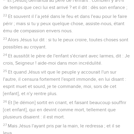
Et [Jésus] demanda au père de l'enfant : combien y a-t-il
de temps que ceci lui est arrivé ? et il dit : dès son enfance ;
22
Et souvent il l’a jeté dans le feu et dans l'eau pour le faire
périr ; mais si tu y peux quelque chose, assiste-nous, étant
ému de compassion envers nous.
23
Alors Jésus lui dit : si tu le peux croire, toutes choses sont
possibles au croyant.
24
Et aussitôt le père de l'enfant s'écriant avec larmes, dit : Je
crois, Seigneur ! aide-moi dans mon incrédulité.
25
Et quand Jésus vit que le peuple y accourait l'un sur
l'autre, il censura fortement l'esprit immonde, en lui disant :
esprit muet et sourd, je te commande, moi, sors de cet
[enfant], et n'y rentre plus.
26
Et [le démon] sortit en criant, et faisant beaucoup souffrir
[cet enfant], qui en devint comme mort, tellement que
plusieurs disaient : il est mort.
27
Mais Jésus l'ayant pris par la main, le redressa ; et il se
leva.