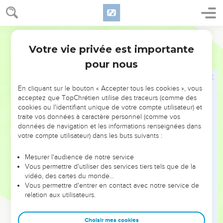
31
Et il commença à leur enseigner qu'il fallait que le Fils de
l'homme souffrît beaucoup, et qu'il fût rejeté des Anciens, et
des principaux Sacrificateurs, et des Scribes ; et qu'il fût mis
Martin
à mort, et qu'il ressuscitât trois jours après.
Votre vie privée est importante
Marc
8
32
Et il tenait ces discours tout ouvertement ; sur quoi Pierre
pour nous
le prit [en particulier], et se mit à le reprendre.
33
Mais lui se retournant, et regardant ses Disciples, tança
En cliquant sur le bouton « Accepter tous les cookies », vous
Pierre, en lui disant : va arrière de moi, Satan ; car tu ne
acceptez que TopChrétien utilise des traceurs (comme des
cookies ou l'identifiant unique de votre compte utilisateur) et
comprends pas les choses qui sont de Dieu, mais celles qui
traite vos données à caractère personnel (comme vos
sont des hommes.
données de navigation et les informations renseignées dans
34
Puis ayant appelé les troupes et ses Disciples, il leur dit :
votre compte utilisateur) dans les buts suivants :
quiconque veut venir après moi, qu'il renonce à soi même, et
Mesurer l'audience de notre service
qu'il charge sa croix, et me suive.
Vous permettre d'utiliser des services tiers tels que de la
35
Car quiconque voudra sauver son âme, la perdra ; mais
vidéo, des cartes du monde…
Vous permettre d'entrer en contact avec notre service de
quiconque perdra son âme pour l'amour de moi et de
relation aux utilisateurs.
l'Evangile, celui-là la sauvera.
36
Car que profiterait-il à un homme de gagner tout le
Choisir mes cookies