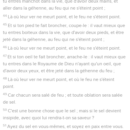
tu entres manchot dans la vie, que d'avoir deux mains, et
aller dans la géhenne, au feu qui ne s'éteint point ;
44
Là où leur ver ne meurt point, et le feu ne s'éteint point.
45
Et si ton pied te fait broncher, coupe-le : il vaut mieux que
tu entres boiteux dans la vie, que d'avoir deux pieds, et être
jeté dans la géhenne, au feu qui ne s'éteint point ;
46
Là où leur ver ne meurt point, et le feu ne s'éteint point.
47
Et si ton oeil te fait broncher, arrache-le : il vaut mieux que
tu entres dans le Royaume de Dieu n'ayant qu'un oeil, que
d'avoir deux yeux, et être jeté dans la géhenne du feu ;
48
Là où leur ver ne meurt point, et où le feu ne s'éteint
point.
49
Car chacun sera salé de feu ; et toute oblation sera salée
de sel.
50
C'est une bonne chose que le sel ; mais si le sel devient
insipide, avec quoi lui rendra-t-on sa saveur ?
51
Ayez du sel en vous-mêmes, et soyez en paix entre vous.