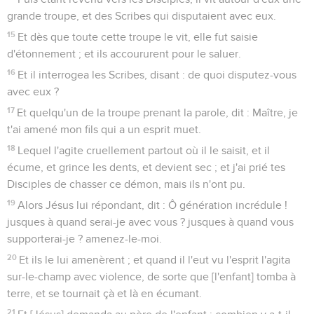
grande troupe, et des Scribes qui disputaient avec eux.
15
Et dès que toute cette troupe le vit, elle fut saisie
d'étonnement ; et ils accoururent pour le saluer.
16
Et il interrogea les Scribes, disant : de quoi disputez-vous
avec eux ?
17
Et quelqu'un de la troupe prenant la parole, dit : Maître, je
t'ai amené mon fils qui a un esprit muet.
18
Lequel l'agite cruellement partout où il le saisit, et il
écume, et grince les dents, et devient sec ; et j'ai prié tes
Disciples de chasser ce démon, mais ils n'ont pu.
19
Alors Jésus lui répondant, dit : Ô génération incrédule !
jusques à quand serai-je avec vous ? jusques à quand vous
supporterai-je ? amenez-le-moi.
20
Et ils le lui amenèrent ; et quand il l'eut vu l'esprit l'agita
sur-le-champ avec violence, de sorte que [l'enfant] tomba à
terre, et se tournait çà et là en écumant.
21