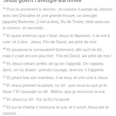
Jésus guérit l'aveugle Bartimée
46
Puis ils arrivèrent à Jéricho ; et comme il partait de Jéricho
avec ses Disciples et une grande troupe, un aveugle,
[appelé] Bartimée, [c'est-à-dire], fils de Timée, était assis sur
le chemin, et mendiait.
47
Et ayant entendu que c'était Jésus le Nazarien, il se mit à
crier, et à dire : Jésus, Fils de David, aie pitié de moi.
48
Et plusieurs le censuraient fortement, afin qu'il se tût ;
mais il criait encore plus fort : Fils de David, aie pitié de moi !
49
Et Jésus s'étant arrêté, dit qu'on l'appelât. On l'appela
donc, en lui disant : prends courage, lève-toi, il t'appelle.
50
Et jetant bas son manteau, il se leva, et s'en vint à Jésus.
51
Et Jésus prenant la parole, lui dit : que veux-tu que je te
fasse ? Et l'aveugle lui dit : Maître, que je recouvre la vue.
52
Et Jésus lui dit : Va, ta foi t'a sauvé.
53
Et sur-le-champ il recouvra la vue, et il suivit Jésus par le
chemin.