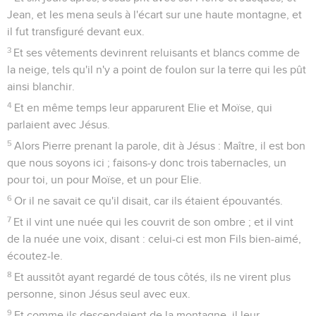
Jean, et les mena seuls à l'écart sur une haute montagne, et
il fut transfiguré devant eux.
3
Et ses vêtements devinrent reluisants et blancs comme de
la neige, tels qu'il n'y a point de foulon sur la terre qui les pût
ainsi blanchir.
4
Et en même temps leur apparurent Elie et Moïse, qui
parlaient avec Jésus.
5
Alors Pierre prenant la parole, dit à Jésus : Maître, il est bon
que nous soyons ici ; faisons-y donc trois tabernacles, un
pour toi, un pour Moïse, et un pour Elie.
6
Or il ne savait ce qu'il disait, car ils étaient épouvantés.
7
Et il vint une nuée qui les couvrit de son ombre ; et il vint
de la nuée une voix, disant : celui-ci est mon Fils bien-aimé,
écoutez-le.
8
Et aussitôt ayant regardé de tous côtés, ils ne virent plus
personne, sinon Jésus seul avec eux.
9
Et comme ils descendaient de la montagne, il leur