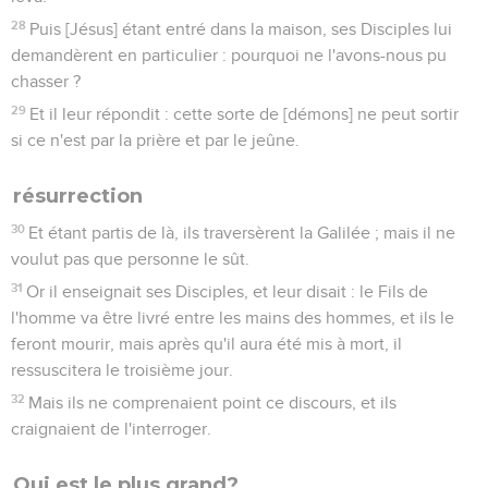
28
Puis [Jésus] étant entré dans la maison, ses Disciples lui
demandèrent en particulier : pourquoi ne l'avons-nous pu
chasser ?
29
Et il leur répondit : cette sorte de [démons] ne peut sortir
si ce n'est par la prière et par le jeûne.
résurrection
30
Et étant partis de là, ils traversèrent la Galilée ; mais il ne
voulut pas que personne le sût.
31
Or il enseignait ses Disciples, et leur disait : le Fils de
l'homme va être livré entre les mains des hommes, et ils le
feront mourir, mais après qu'il aura été mis à mort, il
ressuscitera le troisième jour.
32
Mais ils ne comprenaient point ce discours, et ils
craignaient de l'interroger.
Qui est le plus grand?