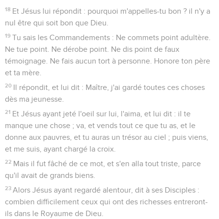
18
Et Jésus lui répondit : pourquoi m'appelles-tu bon ? il n'y a
nul être qui soit bon que Dieu.
19
Tu sais les Commandements : Ne commets point adultère.
Ne tue point. Ne dérobe point. Ne dis point de faux
témoignage. Ne fais aucun tort à personne. Honore ton père
et ta mère.
20
Il répondit, et lui dit : Maître, j'ai gardé toutes ces choses
dès ma jeunesse.
21
Et Jésus ayant jeté l'oeil sur lui, l'aima, et lui dit : il te
manque une chose ; va, et vends tout ce que tu as, et le
donne aux pauvres, et tu auras un trésor au ciel ; puis viens,
et me suis, ayant chargé la croix.
22
Mais il fut fâché de ce mot, et s'en alla tout triste, parce
qu'il avait de grands biens.
23
Alors Jésus ayant regardé alentour, dit à ses Disciples :
combien difficilement ceux qui ont des richesses entreront-
ils dans le Royaume de Dieu.