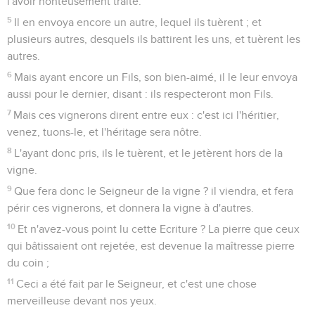
l'avoir honteusement traité.
5
Il en envoya encore un autre, lequel ils tuèrent ; et
plusieurs autres, desquels ils battirent les uns, et tuèrent les
autres.
6
Mais ayant encore un Fils, son bien-aimé, il le leur envoya
aussi pour le dernier, disant : ils respecteront mon Fils.
7
Mais ces vignerons dirent entre eux : c'est ici l'héritier,
venez, tuons-le, et l'héritage sera nôtre.
8
L'ayant donc pris, ils le tuèrent, et le jetèrent hors de la
vigne.
9
Que fera donc le Seigneur de la vigne ? il viendra, et fera
périr ces vignerons, et donnera la vigne à d'autres.
10
Et n'avez-vous point lu cette Ecriture ? La pierre que ceux
qui bâtissaient ont rejetée, est devenue la maîtresse pierre
du coin ;
11
Ceci a été fait par le Seigneur, et c'est une chose
merveilleuse devant nos yeux.