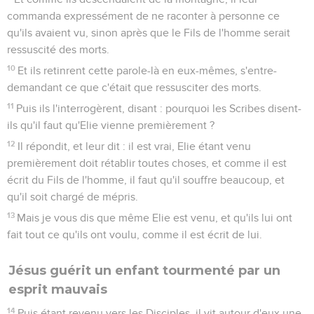
commanda expressément de ne raconter à personne ce
qu'ils avaient vu, sinon après que le Fils de l'homme serait
ressuscité des morts.
10
Et ils retinrent cette parole-là en eux-mêmes, s'entre-
demandant ce que c'était que ressusciter des morts.
11
Puis ils l'interrogèrent, disant : pourquoi les Scribes disent-
ils qu'il faut qu'Elie vienne premièrement ?
12
Il répondit, et leur dit : il est vrai, Elie étant venu
premièrement doit rétablir toutes choses, et comme il est
écrit du Fils de l'homme, il faut qu'il souffre beaucoup, et
qu'il soit chargé de mépris.
13
Mais je vous dis que même Elie est venu, et qu'ils lui ont
fait tout ce qu'ils ont voulu, comme il est écrit de lui.
Jésus guérit un enfant tourmenté par un
esprit mauvais
14
Puis étant revenu vers les Disciples, il vit autour d'eux une