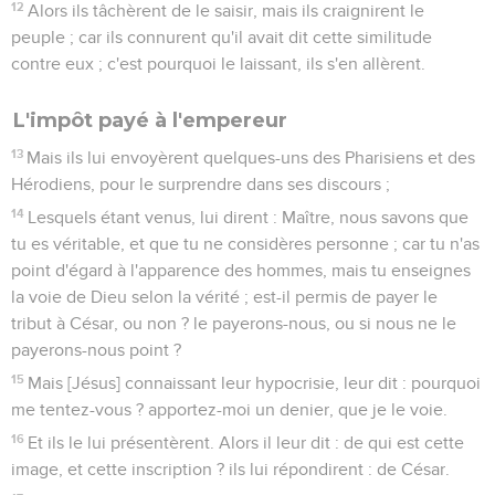
12
Alors ils tâchèrent de le saisir, mais ils craignirent le
peuple ; car ils connurent qu'il avait dit cette similitude
contre eux ; c'est pourquoi le laissant, ils s'en allèrent.
L'impôt payé à l'empereur
13
Mais ils lui envoyèrent quelques-uns des Pharisiens et des
Hérodiens, pour le surprendre dans ses discours ;
14
Lesquels étant venus, lui dirent : Maître, nous savons que
tu es véritable, et que tu ne considères personne ; car tu n'as
point d'égard à l'apparence des hommes, mais tu enseignes
la voie de Dieu selon la vérité ; est-il permis de payer le
tribut à César, ou non ? le payerons-nous, ou si nous ne le
payerons-nous point ?
15
Mais [Jésus] connaissant leur hypocrisie, leur dit : pourquoi
me tentez-vous ? apportez-moi un denier, que je le voie.
16
Et ils le lui présentèrent. Alors il leur dit : de qui est cette
image, et cette inscription ? ils lui répondirent : de César.