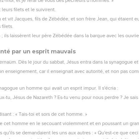
ivez-moi, et je ferai de vous des pêcheurs d'hommes. »
 leurs filets et le suivirent.
in et vit Jacques, fils de Zébédée, et son frère Jean, qui étaient 
filets.
a ; ils laissèrent leur père Zébédée dans la barque avec les ouvrier
té par un esprit mauvais
pernaüm. Dès le jour du sabbat, Jésus entra dans la synagogue et
on enseignement, car il enseignait avec autorité, et non pas com
ynagogue un homme qui avait un esprit impur. Il s'écria :
ux-tu, Jésus de Nazareth ? Es-tu venu pour nous perdre ? Je sais q
sant : « Tais-toi et sors de cet homme. »
t de cet homme en le secouant violemment et en poussant un grand
és qu'ils se demandaient les uns aux autres : « Qu'est-ce que cec