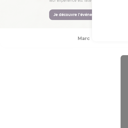
19
Allez [donc], faites d
20
et enseignez-leur à m
jusqu'à la fin du monde.
Marc
Introducti