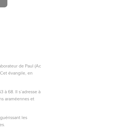
llaborateur de Paul (Ac
 Cet évangile, en
 à 68. Il s’adresse à
ions araméennes et
 guérissant les
es.