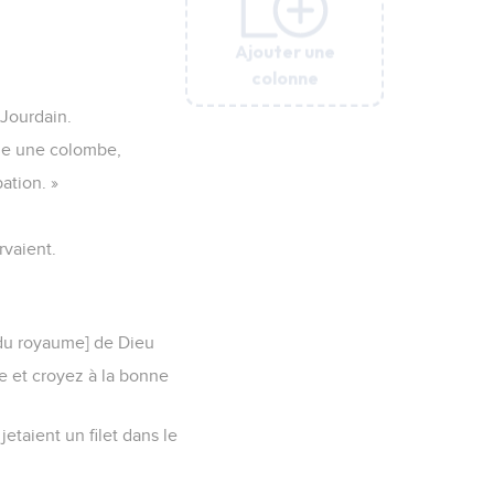
Ajouter une
Ajouter une
Ajouter une
Ajouter une
colonne
colonne
colonne
colonne
 Jourdain.
omme une colombe,
ation. »
rvaient.
 [du royaume] de Dieu
de et croyez à la bonne
jetaient un filet dans le