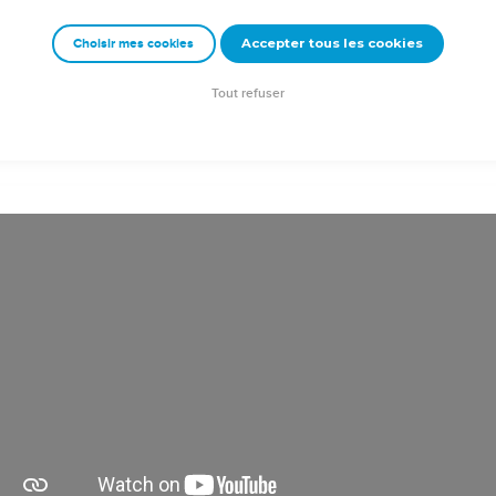
e toutes les nations des disciples, baptisez-les au nom du Père, du
Accepter tous les cookies
Choisir mes cookies
ettre en pratique tout ce que je vous ai prescrit. Et moi, je suis 
 »
Tout refuser
on