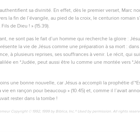
thentifient sa divinité. En effet, dès le premier verset, Marc no
, vers la fin de l’évangile, au pied de la croix, le centurion romain 
ils de Dieu ! » (15.39).
t, ne sont pas le fait d’un homme qui recherche la gloire : Jésus s
résente la vie de Jésus comme une préparation à sa mort : dans 
ce, à plusieurs reprises, ses souffrances à venir. Le récit, qui s
lilée en *Judée, peut aussi être lu comme une montée vers *Jér
ns une bonne nouvelle, car Jésus a accompli la prophétie d’*Esaï
vie en rançon pour beaucoup » (10.45) et, comme il l’avait annonc
vait rester dans la tombe !
emeur Copyright © 1992, 1999 by Biblica, Inc.® Used by permission. All rights reser