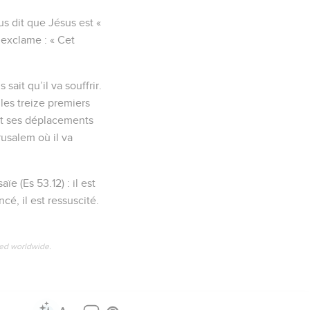
us dit que Jésus est «
s’exclame : « Cet
ait qu’il va souffrir.
les treize premiers
uit ses déplacements
usalem où il va
e (Es 53.12) : il est
é, il est ressuscité.
ved worldwide.