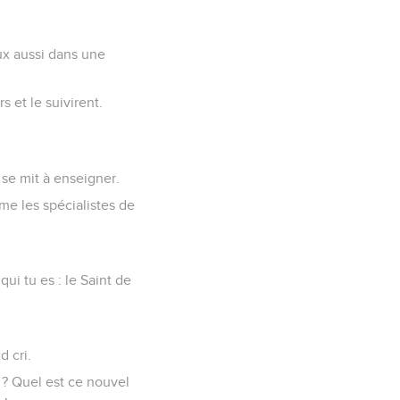
eux aussi dans une
s et le suivirent.
 se mit à enseigner.
me les spécialistes de
ui tu es : le Saint de
 cri.
i ? Quel est ce nouvel