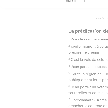
Marc
1
Les vidéos 
La prédication d
1
Voici le commencement
2
conformément à ce qui
préparer le chemin.
3
C'est la voix de celui 
4
Jean parut ; il baptis
5
Toute la région de Ju
publiquement leurs péché
6
Jean portait un vêteme
sauterelles et de miel 
7
Il proclamait : « Aprè
détacher la courroie de