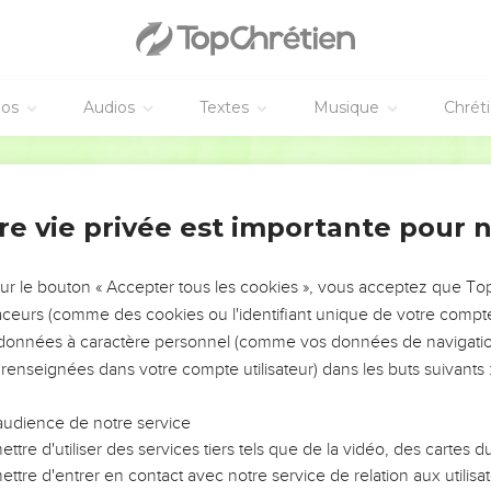
des
éos
Audios
Textes
Musique
Chrét
ient en chemin, quelques hommes de la garde entrèrent dans la v
 qui était arrivé.
Segond 21
vec les anciens pour tenir conseil, ceux-ci donnèrent une forte
re vie privée est importante pour 
 « Dites que ses disciples sont venus de nuit voler le corps pen
'apprend, nous l'apaiserons et nous ferons en sorte que vous n'ay
sur le bouton « Accepter tous les cookies », vous acceptez que T
'argent et se conformèrent aux instructions reçues. Et ce récit de
traceurs (comme des cookies ou l'identifiant unique de votre compte 
 jusqu'à aujourd’hui.
s données à caractère personnel (comme vos données de navigatio
 renseignées dans votre compte utilisateur) dans les buts suivants 
à ses disciples
lèrent en Galilée, sur la montagne que Jésus leur avait désignée.
audience de notre service
ttre d'utiliser des services tiers tels que de la vidéo, des cartes
ls se prosternèrent [devant lui], mais quelques-uns eurent des dou
ttre d'entrer en contact avec notre service de relation aux utilisat
ur dit : « Tout pouvoir m'a été donné dans le ciel et sur la terre.