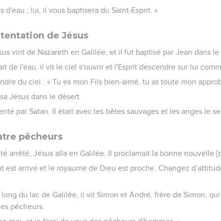
s d'eau ; lui, il vous baptisera du Saint-Esprit. »
 tentation de Jésus
us vint de Nazareth en Galilée, et il fut baptisé par Jean dans le
t de l'eau, il vit le ciel s'ouvrir et l'Esprit descendre sur lui c
endre du ciel : « Tu es mon Fils bien-aimé, tu as toute mon approb
ssa Jésus dans le désert
tenté par Satan. Il était avec les bêtes sauvages et les anges le se
atre pêcheurs
é arrêté, Jésus alla en Galilée. Il proclamait la bonne nouvelle
nt est arrivé et le royaume de Dieu est proche. Changez d’attitu
ong du lac de Galilée, il vit Simon et André, frère de Simon, qui 
 des pêcheurs.