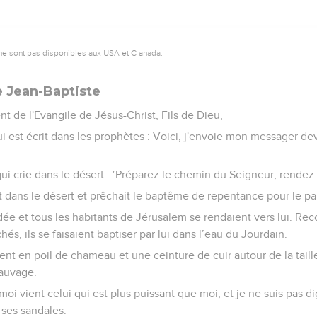
ne sont pas disponibles aux USA et C anada.
e Jean-Baptiste
 de l'Evangile de Jésus-Christ, Fils de Dieu,
 est écrit dans les prophètes : Voici, j'envoie mon messager dev
qui crie dans le désert : ‘Préparez le chemin du Seigneur, rendez s
ait dans le désert et prêchait le baptême de repentance pour le 
dée et tous les habitants de Jérusalem se rendaient vers lui. Re
s, ils se faisaient baptiser par lui dans l’eau du Jourdain.
nt en poil de chameau et une ceinture de cuir autour de la taille.
sauvage.
s moi vient celui qui est plus puissant que moi, et je ne suis pas 
 ses sandales.