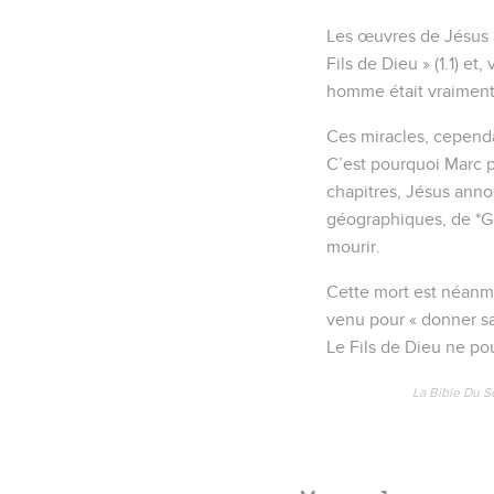
Les œuvres de Jésus au
Fils de Dieu » (1.1) et
homme était vraiment F
Ces miracles, cependan
C’est pourquoi Marc p
chapitres, Jésus annon
géographiques, de *Ga
mourir.
Cette mort est néanmoi
venu pour « donner sa 
Le Fils de Dieu ne pou
La Bible Du S