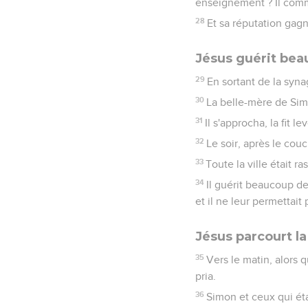
enseignement ? Il comma
28
Et sa réputation gagn
Jésus guérit be
29
En sortant de la syn
30
La belle-mère de Simo
31
Il s'approcha, la fit le
32
Le soir, après le cou
33
Toute la ville était r
34
Il guérit beaucoup d
et il ne leur permettait 
Jésus parcourt la
35
Vers le matin, alors q
pria.
36
Simon et ceux qui éta