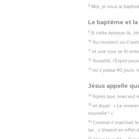
8
Moi, je vous ai baptisé
Le baptême et la
9
A cette époque-là, Jés
10
Au moment où il sortai
11
et une voix se fit ent
12
Aussitôt, l'Esprit pou
13
où il passa 40 jours, 
Jésus appelle qu
14
Après que Jean eut ét
15
et disait : « Le mome
nouvelle ! »
16
Comme il marchait le l
lac ; c’étaient en effet
17