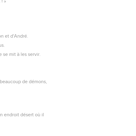
! »
on et d'André.
us.
le se mit à les servir.
.
si beaucoup de démons,
un endroit désert où il