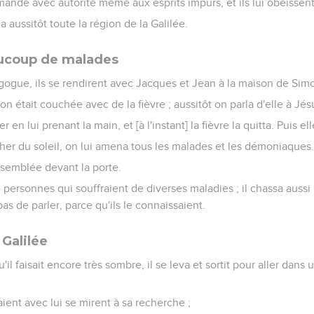
nde avec autorité même aux esprits impurs, et ils lui obéissent 
a aussitôt toute la région de la Galilée.
aucoup de malades
agogue, ils se rendirent avec Jacques et Jean à la maison de Sim
n était couchée avec de la fièvre ; aussitôt on parla d'elle à Jés
ver en lui prenant la main, et [à l'instant] la fièvre la quitta. Puis el
cher du soleil, on lui amena tous les malades et les démoniaques
assemblée devant la porte.
e personnes qui souffraient de diverses maladies ; il chassa aus
pas de parler, parce qu'ils le connaissaient.
 Galilée
u'il faisait encore très sombre, il se leva et sortit pour aller dans 
ient avec lui se mirent à sa recherche ;