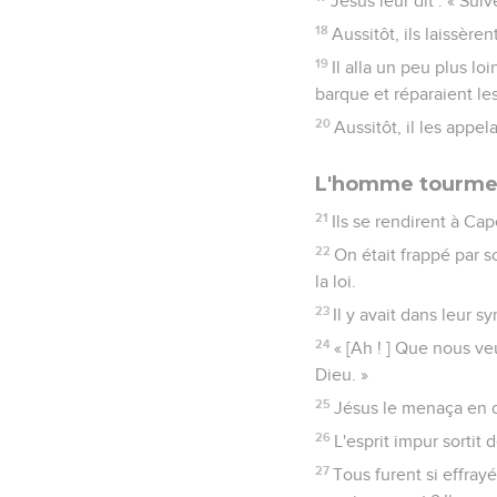
Jésus leur dit : « Su
18
Aussitôt, ils laissèrent
19
Il alla un peu plus lo
barque et réparaient les 
20
Aussitôt, il les appel
L'homme tourmen
21
Ils se rendirent à Ca
22
On était frappé par s
la loi.
23
Il y avait dans leur s
24
« [Ah ! ] Que nous ve
Dieu. »
25
Jésus le menaça en di
26
L'esprit impur sorti
27
Tous furent si effray