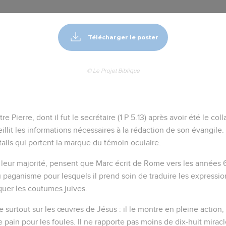
Télécharger le poster
© Le Projet Biblique
re Pierre, dont il fut le secrétaire (1 P 5.13) après avoir été le co
illit les informations nécessaires à la rédaction de son évangile.
tails qui portent la marque du témoin oculaire.
 leur majorité, pensent que Marc écrit de Rome vers les années 63
u paganisme pour lesquels il prend soin de traduire les express
quer les coutumes juives.
e surtout sur les œuvres de Jésus : il le montre en pleine action,
e pain pour les foules. Il ne rapporte pas moins de dix-huit miracl