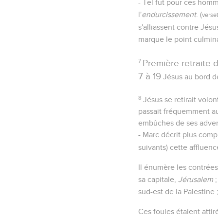
- Tel fut pour ces homme
l'
endurcissement
. (
verse
s'alliassent contre Jés
marque le point culminan
7
Première retraite 
7 à 19
Jésus au bord d
8
Jésus se retirait volon
passait fréquemment au 
embûches de ses adver
- Marc décrit plus com
suivants) cette affluenc
Il énumère les contrées 
sa capitale,
Jérusalem
;
sud-est de la Palestine 
Ces foules étaient atti