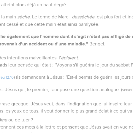
 atteint alors déjà un haut degré.
: la main
sèche
. Le terme de Marc :
desséchée
, est plus fort et i
nt cessé et que cette main était ainsi paralysée.
ifie également que l'homme dont il s'agit n'était pas affligé de
provenait d'un accident ou d'une maladie."
Bengel.
es intentions malveillantes, l'
épiaient
.
rds leur pensée qui était : "Voyons s'il guérira le jour du sabbat !
) ils demandent à Jésus : "Est-il permis de guérir les jours
ieu 12.10
est Jésus qui, le premier, leur pose une question analogue. (
verset
hrase grecque. Jésus veut, dans l'indignation que lui inspire leur 
 les yeux de tous, il veut donner le plus grand éclat à ce qui va
âme
ou de tuer ?
ennent ces mots à la lettre et pensent que Jésus avait en vue 