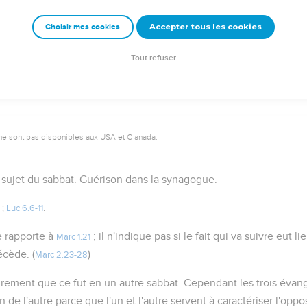
Accepter tous les cookies
Choisir mes cookies
Autres ressources sur theotex.org, contact theotex@gmail.com
Tout refuser
ne sont pas disponibles aux USA et C anada.
 sujet du sabbat. Guérison dans la synagogue.
.
;
Luc 6.6-11
 rapporte à
; il n'indique pas si le fait qui va suivre eut 
Marc 1.21
écède. (
)
Marc 2.23-28
lairement que ce fut en un autre sabbat. Cependant les trois évan
un de l'autre parce que l'un et l'autre servent à caractériser l'oppo