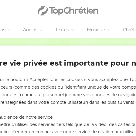
e, que Marc seul a conservée, est à la fois la consécration du sa
 l'homme
, pour son bien, pour son repos, pour le développement d
éos
Audios
Textes
Musique
Chrét
e son âme ; donc c'est une institution digne de Dieu et de sa mi
, car l'homme a été crée libre, pour l'obéissance de l'amour, et n
Bible annotée
monielle.
re vie privée est importante pour 
uable transition du principe qui précède à la grande vérité qui sui
, est, par sa destination, infiniment élevé au-dessus de l'institu
sur le bouton « Accepter tous les cookies », vous acceptez que T
 le chef de l'humanité, son représentant, son libérateur et son sa
traceurs (comme des cookies ou l'identifiant unique de votre compte 
ls de l'homme
,
, note.)
Matthieu 8.20
s données à caractère personnel (comme vos données de navigatio
 renseignées dans votre compte utilisateur) dans les buts suivants 
'
abolit
pas la loi, il l'
accomplit
. (Comparer
, note.)
Matthieu 5.17
audience de notre service
at), qui n'est pas authentique dans Matthieu, l'est ici, et il don
ttre d'utiliser des services tiers tels que de la vidéo, des cartes
r, car les Juifs regardaient le sabbat comme la plus sainte de leu
ttre d'entrer en contact avec notre service de relation aux utilisat