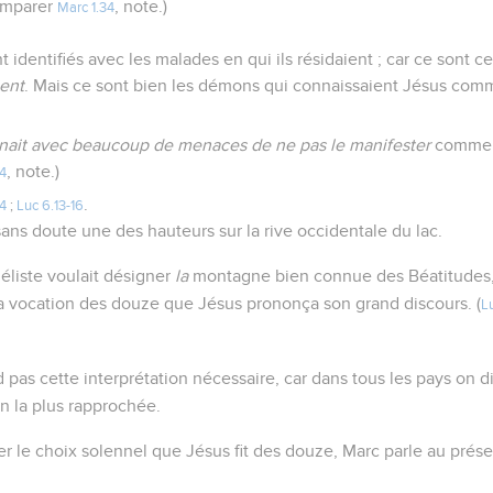
omparer
, note.)
Marc 1.34
t identifiés avec les malades en qui ils résidaient ; car ce sont c
ient
. Mais ce sont bien les démons qui connaissaient Jésus com
onnait avec beaucoup de menaces de ne pas le manifester
comme l
, note.)
34
.
-4
;
Luc 6.13-16
sans doute une des hauteurs sur la rive occidentale du lac.
éliste voulait désigner
la
montagne bien connue des Béatitudes,
 vocation des douze que Jésus prononça son grand discours. (
L
d pas cette interprétation nécessaire, car dans tous les pays on dit
on la plus rapprochée.
 le choix solennel que Jésus fit des douze, Marc parle au présen