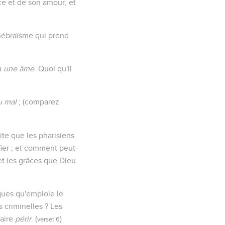
ce et de son amour, et
 hébraïsme qui prend
u
une âme
. Quoi qu'il
u mal
; (comparez
ite que les pharisiens
fier ; et comment peut-
et les grâces que Dieu
iques qu'emploie le
s criminelles ? Les
faire
périr
. (
)
verset 6