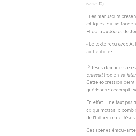
(
)
verset 10
- Les manuscrits présen
critiques, qui se fonden
Et de la Judée et de Jér
- Le texte reçu avec A, 
authentique.
10
Jésus demande à ses 
pressait
trop en
se jetan
Cette expression peint
guérisons s'accomplir s
En effet, il ne faut pas t
ce qui mettait le comble
de l'influence de Jésus 
Ces scènes émouvantes, 