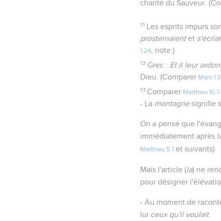
charité du Sauveur. (C
11
Les esprits impurs son
prosternaient
et
s'écria
, note.)
1.24
12
Grec :
Et il leur ord
Dieu. (Comparer
Marc 1.
13
Comparer
Matthieu 10.1
- La
montagne
signifie 
On a pensé que l'évang
immédiatement après la
et suivants)
Matthieu 5.1
Mais l'article (
la
) ne ren
pour désigner l'élévati
- Au moment de raconter
lui
ceux qu'il voulait
.