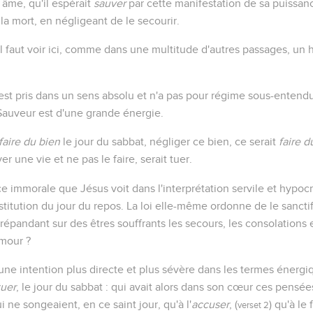
âme, qu'il espérait
sauver
par cette manifestation de sa puissan
s la mort, en négligeant de le secourir.
'il faut voir ici, comme dans une multitude d'autres passages, un
est pris dans un sens absolu et n'a pas pour régime sous-entend
 Sauveur est d'une grande énergie.
faire du bien
le jour du sabbat, négliger ce bien, ce serait
faire d
er une vie et ne pas le faire, serait tuer.
e immorale que Jésus voit dans l'interprétation servile et hypocr
nstitution du jour du repos. La loi elle-même ordonne de le sancti
 répandant sur des êtres souffrants les secours, les consolations 
amour ?
l une intention plus directe et plus sévère dans les termes énerg
tuer
, le jour du sabbat : qui avait alors dans son cœur ces pensée
 ne songeaient, en ce saint jour, qu'à l'
accuser
, (
) qu'à le 
verset 2