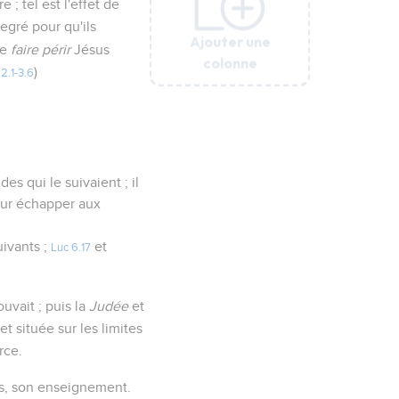
 ; tel est l'effet de
degré pour qu'ils
Ajouter une
Ajouter une
Ajouter une
Ajouter une
Ajouter une
de
faire périr
Jésus
colonne
colonne
colonne
colonne
colonne
)
2.1-3.6
des qui le suivaient ; il
pour échapper aux
uivants ;
et
Luc 6.17
rouvait ; puis la
Judée
et
t située sur les limites
rce.
ons, son enseignement.