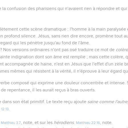
 la confusion des pharisiens qui n'avaient rien à répondre et qui 
lètement cette scène dramatique : l'homme à la main paralysée 
n profond silence. Jésus, sans rien dire encore, promène tout aut
regard qui les pénètre jusqu'au fond de l'âme.
i ? Nos versions ordinaires n'ont pas osé traduire ce mot de
colèr
sainte indignation dont son âme est remplie ; mais cette colère,
ent accompagnée de haine, n'est en Jésus que l'effet d'un zèle br
mes mêmes qui résistent à la vérité, il n'éprouve à leur égard 
un verbe composé qui exprime une douleur concentrée et intense. S
 repentance, il les aurait reçus à bras ouverts.
ée dans son état primitif. Le texte reçu ajoute
saine comme l'autre
.
 12.13
s
, note, et sur les
hérodiens
.
, note.
Matthieu 3.7
Matthieu 22.16