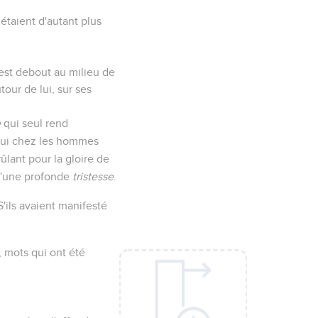
étaient d'autant plus
est debout au milieu de
our de lui, sur ses
e
qui seul rend
 qui chez les hommes
ûlant pour la gloire de
qu'une profonde
tristesse
.
'ils avaient manifesté
, mots qui ont été