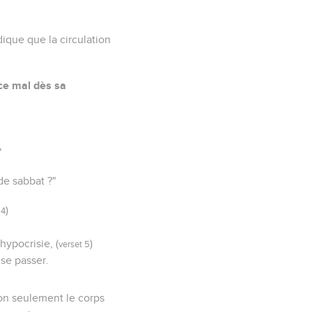
ndique que la circulation
 ce mal dès sa
"
 de sabbat ?"
)
 4
hypocrisie, (
)
verset 5
 se passer.
non seulement le corps