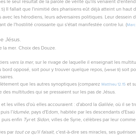
s le seul résultat de la parole de vérité qu'ils venaient d'entendre
) Il fallait que l'inimitié des pharisiens eût déjà atteint un haut 
t 5
us avec les hérodiens, leurs adversaires politiques. Leur dessein 
t de l'hostilité croissante qui s'était manifestée contre lui. (
Marc 
de Jésus.
e la mer. Choix des Douze.
tiers
vers la mer
, sur le rivage de laquelle il enseignait les multitu
bord opposé, soit pour y trouver quelque repos, (
) soit 
verset 9
saires.
plètement que les autres synoptiques (comparez
et s
Matthieu 12.15
e des multitudes qui se pressaient sur les pas de Jésus.
et les villes d'où elles accouraient : d'abord la
Galilée
, où il se t
 puis l'
Idumée
, pays d'Edom, habitée par les descendants d'Esaü e
; puis enfin
Tyr
et
Sidon
, villes de Syrie, célèbres par leur comme
rées par
tout ce qu'il faisait
, c'est-à-dire ses miracles, ses guéris