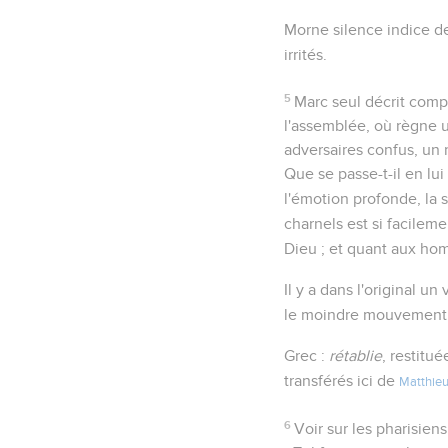
Morne silence indice de
irrités.
5
Marc seul décrit comp
l'assemblée, où règne u
adversaires confus, un 
Que se passe-t-il en lu
l'émotion profonde, la 
charnels est si facilem
Dieu ; et quant aux hom
Il y a dans l'original 
le moindre mouvement de
Grec :
rétablie
, restitu
transférés ici de
Matthieu
6
Voir sur les pharisien