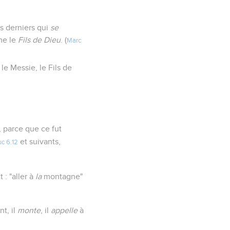
es derniers qui
se
me le
Fils de Dieu
. (
Marc
e Messie, le Fils de
 parce que ce fut
et suivants,
uc 6.12
 : "aller à
la
montagne"
t, il
monte
, il
appelle
à