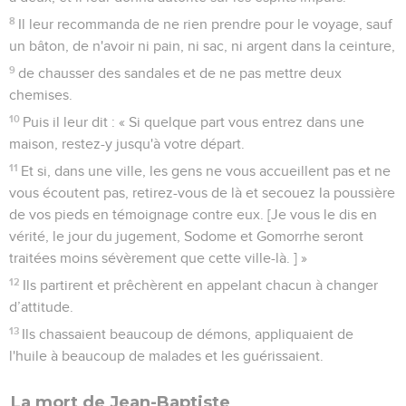
8
Il leur recommanda de ne rien prendre pour le voyage, sauf
un bâton, de n'avoir ni pain, ni sac, ni argent dans la ceinture,
9
de chausser des sandales et de ne pas mettre deux
chemises.
10
Puis il leur dit : « Si quelque part vous entrez dans une
maison, restez-y jusqu'à votre départ.
11
Et si, dans une ville, les gens ne vous accueillent pas et ne
vous écoutent pas, retirez-vous de là et secouez la poussière
de vos pieds en témoignage contre eux. [Je vous le dis en
vérité, le jour du jugement, Sodome et Gomorrhe seront
traitées moins sévèrement que cette ville-là. ] »
12
Ils partirent et prêchèrent en appelant chacun à changer
d’attitude.
13
Ils chassaient beaucoup de démons, appliquaient de
l'huile à beaucoup de malades et les guérissaient.
La mort de Jean-Baptiste