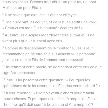
nous soyons ici. Faisons trois abris : un pour toi, un pour
Moïse et un pour Elie. »
6
Il ne savait que dire, car ils étaient effrayés.
7
Une nuée vint les couvrir, et de la nuée sortit une voix :
« Celui-ci est mon Fils bien-aimé : écoutez-le ! »
8
Aussitôt les disciples regardèrent tout autour et ils ne
virent plus que Jésus seul avec eux.
9
Comme ils descendaient de la montagne, Jésus leur
recommanda de ne dire ce qu'ils avaient vu à personne
jusqu'à ce que le Fils de l'homme soit ressuscité.
10
Ils retinrent cette parole, se demandant entre eux ce que
signifiait ressusciter.
11
Puis ils lui posèrent cette question : « Pourquoi les
spécialistes de la loi disent-ils qu'Elie doit venir d'abord ? »
12
Il leur répondit : « Elie doit venir d'abord pour rétablir
toutes choses. Et pourquoi est-il écrit, à propos du Fils de
l'homme, qu'il doit souffrir beaucoup et être méprisé ?