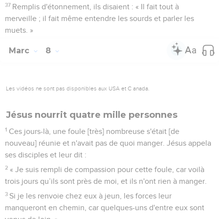
37
Remplis d'étonnement, ils disaient : « Il fait tout à
merveille ; il fait même entendre les sourds et parler les
muets. »
Marc
8
Les vidéos ne sont pas disponibles aux USA et C anada.
Jésus nourrit quatre mille personnes
1
Ces jours-là, une foule [très] nombreuse s'était [de
nouveau] réunie et n'avait pas de quoi manger. Jésus appela
ses disciples et leur dit :
2
« Je suis rempli de compassion pour cette foule, car voilà
trois jours qu’ils sont près de moi, et ils n'ont rien à manger.
3
Si je les renvoie chez eux à jeun, les forces leur
manqueront en chemin, car quelques-uns d'entre eux sont