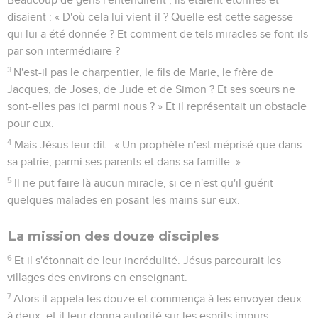
disaient : « D'où cela lui vient-il ? Quelle est cette sagesse
qui lui a été donnée ? Et comment de tels miracles se font-ils
par son intermédiaire ?
3
N'est-il pas le charpentier, le fils de Marie, le frère de
Jacques, de Joses, de Jude et de Simon ? Et ses sœurs ne
sont-elles pas ici parmi nous ? » Et il représentait un obstacle
pour eux.
4
Mais Jésus leur dit : « Un prophète n'est méprisé que dans
sa patrie, parmi ses parents et dans sa famille. »
5
Il ne put faire là aucun miracle, si ce n'est qu'il guérit
quelques malades en posant les mains sur eux.
La mission des douze disciples
6
Et il s'étonnait de leur incrédulité. Jésus parcourait les
villages des environs en enseignant.
7
Alors il appela les douze et commença à les envoyer deux
à deux, et il leur donna autorité sur les esprits impurs.