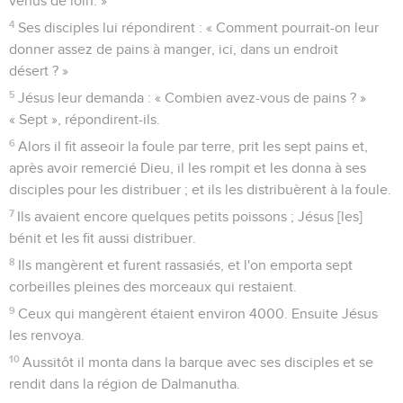
venus de loin. »
4
Ses disciples lui répondirent : « Comment pourrait-on leur
donner assez de pains à manger, ici, dans un endroit
désert ? »
5
Jésus leur demanda : « Combien avez-vous de pains ? »
« Sept », répondirent-ils.
6
Alors il fit asseoir la foule par terre, prit les sept pains et,
après avoir remercié Dieu, il les rompit et les donna à ses
disciples pour les distribuer ; et ils les distribuèrent à la foule.
7
Ils avaient encore quelques petits poissons ; Jésus [les]
bénit et les fit aussi distribuer.
8
Ils mangèrent et furent rassasiés, et l'on emporta sept
corbeilles pleines des morceaux qui restaient.
9
Ceux qui mangèrent étaient environ 4000. Ensuite Jésus
les renvoya.
10
Aussitôt il monta dans la barque avec ses disciples et se
rendit dans la région de Dalmanutha.