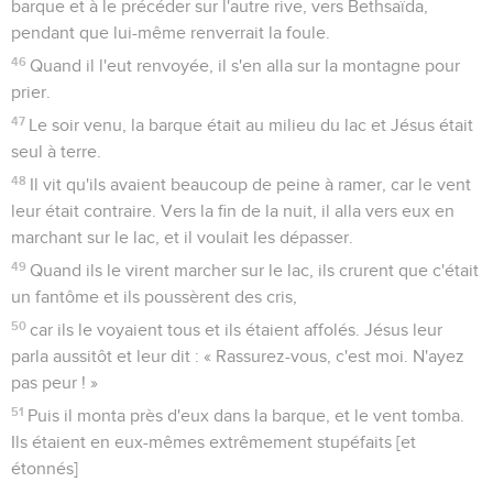
barque et à le précéder sur l'autre rive, vers Bethsaïda,
pendant que lui-même renverrait la foule.
46
Quand il l'eut renvoyée, il s'en alla sur la montagne pour
prier.
47
Le soir venu, la barque était au milieu du lac et Jésus était
seul à terre.
48
Il vit qu'ils avaient beaucoup de peine à ramer, car le vent
leur était contraire. Vers la fin de la nuit, il alla vers eux en
marchant sur le lac, et il voulait les dépasser.
49
Quand ils le virent marcher sur le lac, ils crurent que c'était
un fantôme et ils poussèrent des cris,
50
car ils le voyaient tous et ils étaient affolés. Jésus leur
parla aussitôt et leur dit : « Rassurez-vous, c'est moi. N'ayez
pas peur ! »
51
Puis il monta près d'eux dans la barque, et le vent tomba.
Ils étaient en eux-mêmes extrêmement stupéfaits [et
étonnés]