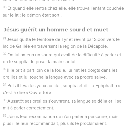
30
Et quand elle rentra chez elle, elle trouva l'enfant couchée
sur le lit : le démon était sorti.
Jésus guérit un homme sourd et muet
31
Jésus quitta le territoire de Tyr et revint par Sidon vers le
lac de Galilée en traversant la région de la Décapole.
32
On lui amena un sourd qui avait de la difficulté à parler et
on le supplia de poser la main sur lui.
33
Il le prit à part loin de la foule, lui mit les doigts dans les
oreilles et lui toucha la langue avec sa propre salive.
34
Puis il leva les yeux au ciel, soupira et dit : « Ephphatha » –
c'est-à-dire « Ouvre-toi ».
35
Aussitôt ses oreilles s'ouvrirent, sa langue se délia et il se
mit à parler correctement.
36
Jésus leur recommanda de n'en parler à personne, mais
plus il le leur recommandait, plus ils le proclamaient.