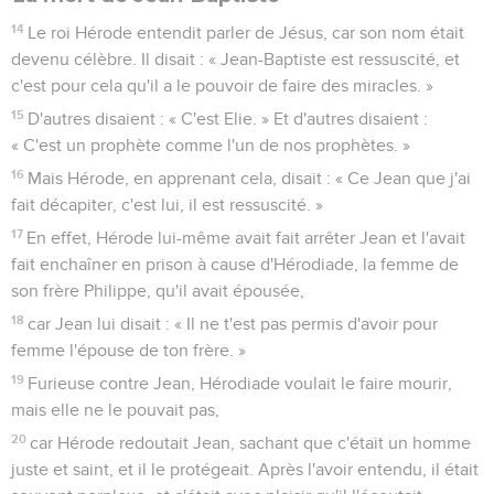
14
Le roi Hérode entendit parler de Jésus, car son nom était
devenu célèbre. Il disait : « Jean-Baptiste est ressuscité, et
c'est pour cela qu'il a le pouvoir de faire des miracles. »
15
D'autres disaient : « C'est Elie. » Et d'autres disaient :
« C'est un prophète comme l'un de nos prophètes. »
16
Mais Hérode, en apprenant cela, disait : « Ce Jean que j'ai
fait décapiter, c'est lui, il est ressuscité. »
17
En effet, Hérode lui-même avait fait arrêter Jean et l'avait
fait enchaîner en prison à cause d'Hérodiade, la femme de
son frère Philippe, qu'il avait épousée,
18
car Jean lui disait : « Il ne t'est pas permis d'avoir pour
femme l'épouse de ton frère. »
19
Furieuse contre Jean, Hérodiade voulait le faire mourir,
mais elle ne le pouvait pas,
20
car Hérode redoutait Jean, sachant que c'était un homme
juste et saint, et il le protégeait. Après l'avoir entendu, il était