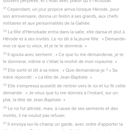
souvent perplexe, et c'était avec plaisir qu'il l'écoutait.
21
Cependant, un jour propice arriva lorsque Hérode, pour
son anniversaire, donna un festin à ses grands, aux chefs
militaires et aux personnalités de la Galilée.
22
La fille d'Hérodiade entra dans la salle, elle dansa et plut à
Hérode et à ses invités. Le roi dit à la jeune fille : « Demande-
moi ce que tu veux, et je te le donnerai. »
23
Il ajouta avec serment : « Ce que tu me demanderas, je te
le donnerai, même si c'était la moitié de mon royaume. »
24
Elle sortit et dit à sa mère : « Que demanderai-je ? » Sa
mère répondit : « La tête de Jean-Baptiste. »
25
Elle s'empressa aussitôt de rentrer vers le roi et lui fit cette
demande : « Je veux que tu me donnes à l'instant, sur un
plat, la tête de Jean-Baptiste. »
26
Le roi fut attristé, mais, à cause de ses serments et des
invités, il ne voulut pas refuser.
27
Il envoya sur-le-champ un garde, avec ordre d'apporter la