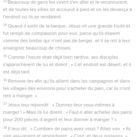
33
Beaucoup de gens les virent s'en aller et le reconnurent,
et de toutes les villes on accourut à pied et on les devança à
l'endroit où ils se rendaient.
34
Quand il sortit de la barque, Jésus vit une grande foule et
fut rempli de compassion pour eux, parce qu'ils étaient
comme des brebis qui n'ont pas de berger, et il se mit à leur
enseigner beaucoup de choses.
35
Comme l’heure était déjà bien tardive, ses disciples
s'approchèrent de lui et dirent : « Cet endroit est désert, et il
est déjà tard.
36
Renvoie-les afin qu'ils aillent dans les campagnes et dans
les villages des environs pour s'acheter du pain, car ils n'ont
rien à manger. »
37
Jésus leur répondit : « Donnez-leur vous-mêmes à
manger ! » Mais ils lui dirent : « Faut-il aller acheter des pains
pour 200 pièces d’argent et leur donner à manger ? »
38
Il leur dit : « Combien de pains avez-vous ? Allez voir. » Ils
s'en assurèrent et répondirent : « Cinq, et deux poissons. »