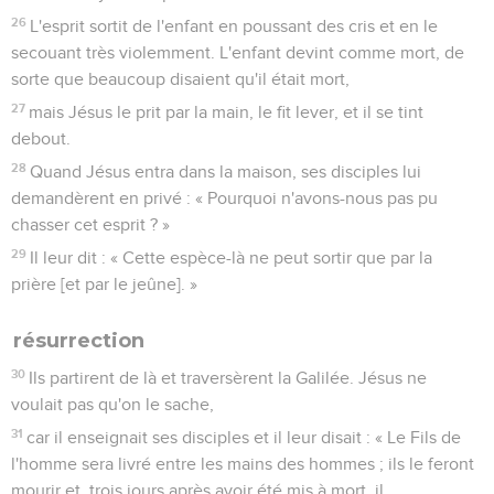
26
L'esprit sortit de l'enfant en poussant des cris et en le
secouant très violemment. L'enfant devint comme mort, de
sorte que beaucoup disaient qu'il était mort,
27
mais Jésus le prit par la main, le fit lever, et il se tint
debout.
28
Quand Jésus entra dans la maison, ses disciples lui
demandèrent en privé : « Pourquoi n'avons-nous pas pu
chasser cet esprit ? »
29
Il leur dit : « Cette espèce-là ne peut sortir que par la
prière [et par le jeûne]. »
résurrection
30
Ils partirent de là et traversèrent la Galilée. Jésus ne
voulait pas qu'on le sache,
31
car il enseignait ses disciples et il leur disait : « Le Fils de
l'homme sera livré entre les mains des hommes ; ils le feront
mourir et, trois jours après avoir été mis à mort, il