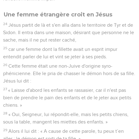
Une femme étrangère croit en Jésus
24
Jésus partit de là et s'en alla dans le territoire de Tyr et de
Sidon. Il entra dans une maison, désirant que personne ne le
sache, mais il ne put rester caché,
25
car une femme dont la fillette avait un esprit impur
entendit parler de lui et vint se jeter à ses pieds.
26
Cette femme était une non-Juive d'origine syro-
phénicienne. Elle le pria de chasser le démon hors de sa fille.
Jésus lui dit :
27
« Laisse d'abord les enfants se rassasier, car il n'est pas
bien de prendre le pain des enfants et de le jeter aux petits
chiens. »
28
« Oui, Seigneur, lui répondit-elle, mais les petits chiens,
sous la table, mangent les miettes des enfants. »
29
Alors il lui dit : « A cause de cette parole, tu peux t’en
aller : le démon est sorti de ta fille. »