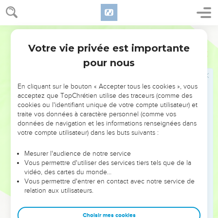
de la synagogue et lui dirent : « Ta fille est morte. Pourquoi
déranger encore le maître ? »
36
Dès qu’il entendit cette parole, Jésus dit au chef de la
Segond 21
synagogue : « N’aie pas peur, crois seulement. »
Votre vie privée est importante
Marc
5
37
Et il ne laissa personne l'accompagner, sauf Pierre,
pour nous
Jacques et Jean, le frère de Jacques.
38
Ils arrivèrent à la maison du chef de la synagogue où
En cliquant sur le bouton « Accepter tous les cookies », vous
Jésus vit du tumulte, des gens qui pleuraient et poussaient
acceptez que TopChrétien utilise des traceurs (comme des
cookies ou l'identifiant unique de votre compte utilisateur) et
de grands cris.
traite vos données à caractère personnel (comme vos
39
Il entra et leur dit : « Pourquoi faites-vous ce tumulte et
données de navigation et les informations renseignées dans
pourquoi pleurez-vous ? L'enfant n'est pas morte, mais elle
votre compte utilisateur) dans les buts suivants :
dort. »
Mesurer l'audience de notre service
40
Ils se moquaient de lui. Alors il les fit tous sortir, prit avec
Vous permettre d'utiliser des services tiers tels que de la
lui le père et la mère de l'enfant et ceux qui l'avaient
vidéo, des cartes du monde…
Vous permettre d'entrer en contact avec notre service de
accompagné, et il entra là où l'enfant était [couchée].
relation aux utilisateurs.
41
Il la prit par la main et lui dit : « Talitha koumi », ce qui
signifie : « Jeune fille, lève-toi, je te le dis ».
Choisir mes cookies