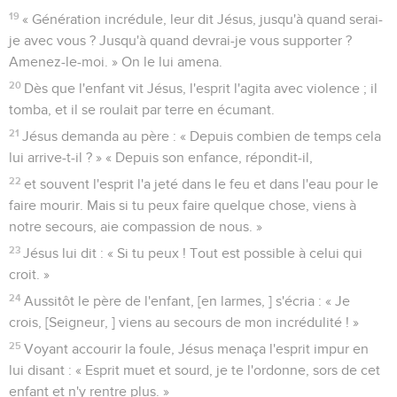
19
« Génération incrédule, leur dit Jésus, jusqu'à quand serai-
je avec vous ? Jusqu'à quand devrai-je vous supporter ?
Amenez-le-moi. » On le lui amena.
20
Dès que l'enfant vit Jésus, l'esprit l'agita avec violence ; il
tomba, et il se roulait par terre en écumant.
21
Jésus demanda au père : « Depuis combien de temps cela
lui arrive-t-il ? » « Depuis son enfance, répondit-il,
22
et souvent l'esprit l'a jeté dans le feu et dans l'eau pour le
faire mourir. Mais si tu peux faire quelque chose, viens à
notre secours, aie compassion de nous. »
23
Jésus lui dit : « Si tu peux ! Tout est possible à celui qui
croit. »
24
Aussitôt le père de l'enfant, [en larmes, ] s'écria : « Je
crois, [Seigneur, ] viens au secours de mon incrédulité ! »
25
Voyant accourir la foule, Jésus menaça l'esprit impur en
lui disant : « Esprit muet et sourd, je te l'ordonne, sors de cet
enfant et n'y rentre plus. »