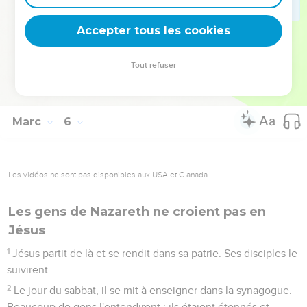
42
Aussitôt la jeune fille se leva et se mit à marcher, car elle
avait 12 ans. Ils furent [aussitôt] remplis d'un grand
Accepter tous les cookies
étonnement.
43
Jésus leur adressa de fortes recommandations pour que
Tout refuser
personne ne le sache et demanda qu’on donne à manger à
la jeune fille.
Marc
6
Les vidéos ne sont pas disponibles aux USA et C anada.
Les gens de Nazareth ne croient pas en
Jésus
1
Jésus partit de là et se rendit dans sa patrie. Ses disciples le
suivirent.
2
Le jour du sabbat, il se mit à enseigner dans la synagogue.
Beaucoup de gens l'entendirent ; ils étaient étonnés et