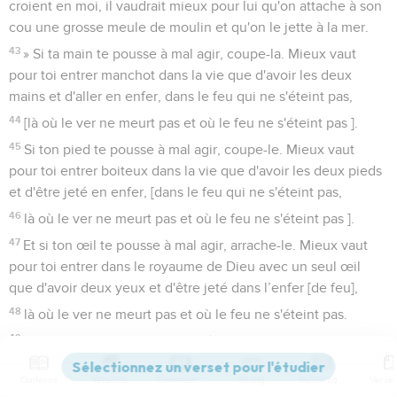
croient en moi, il vaudrait mieux pour lui qu'on attache à son
cou une grosse meule de moulin et qu'on le jette à la mer.
43
» Si ta main te pousse à mal agir, coupe-la. Mieux vaut
pour toi entrer manchot dans la vie que d'avoir les deux
mains et d'aller en enfer, dans le feu qui ne s'éteint pas,
44
[là où le ver ne meurt pas et où le feu ne s'éteint pas ].
45
Si ton pied te pousse à mal agir, coupe-le. Mieux vaut
pour toi entrer boiteux dans la vie que d'avoir les deux pieds
et d'être jeté en enfer, [dans le feu qui ne s'éteint pas,
46
là où le ver ne meurt pas et où le feu ne s'éteint pas ].
47
Et si ton œil te pousse à mal agir, arrache-le. Mieux vaut
pour toi entrer dans le royaume de Dieu avec un seul œil
que d'avoir deux yeux et d'être jeté dans l’enfer [de feu],
48
là où le ver ne meurt pas et où le feu ne s'éteint pas.
49
En effet, tout homme sera salé de feu [et tout sacrifice
sera salé de sel].
Contenus
Versions
Commentaires
Strong
Dictionnaire
50
Le sel est une bonne chose, mais s'il perd sa saveur, avec