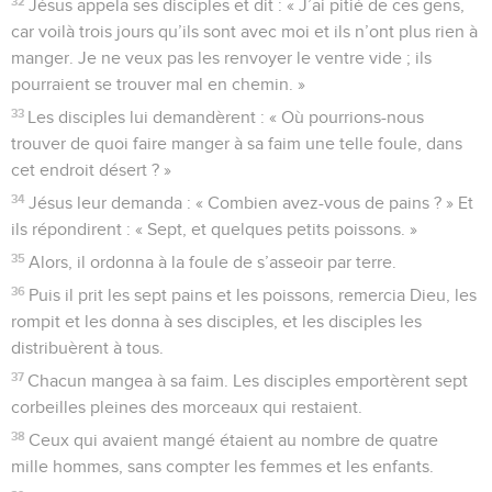
32
Jésus appela ses disciples et dit : « J’ai pitié de ces gens,
car voilà trois jours qu’ils sont avec moi et ils n’ont plus rien à
manger. Je ne veux pas les renvoyer le ventre vide ; ils
pourraient se trouver mal en chemin. »
33
Les disciples lui demandèrent : « Où pourrions-nous
trouver de quoi faire manger à sa faim une telle foule, dans
cet endroit désert ? »
34
Jésus leur demanda : « Combien avez-vous de pains ? » Et
ils répondirent : « Sept, et quelques petits poissons. »
35
Alors, il ordonna à la foule de s’asseoir par terre.
36
Puis il prit les sept pains et les poissons, remercia Dieu, les
rompit et les donna à ses disciples, et les disciples les
distribuèrent à tous.
37
Chacun mangea à sa faim. Les disciples emportèrent sept
corbeilles pleines des morceaux qui restaient.
38
Ceux qui avaient mangé étaient au nombre de quatre
mille hommes, sans compter les femmes et les enfants.