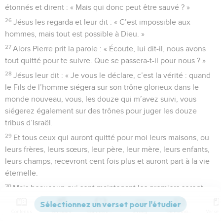
étonnés et dirent : « Mais qui donc peut être sauvé ? »
26
Jésus les regarda et leur dit : « C’est impossible aux
hommes, mais tout est possible à Dieu. »
27
Alors Pierre prit la parole : « Écoute, lui dit-il, nous avons
tout quitté pour te suivre. Que se passera-t-il pour nous ? »
28
Jésus leur dit : « Je vous le déclare, c’est la vérité : quand
le Fils de l’homme siégera sur son trône glorieux dans le
monde nouveau, vous, les douze qui m’avez suivi, vous
siégerez également sur des trônes pour juger les douze
tribus d’Israël.
29
Et tous ceux qui auront quitté pour moi leurs maisons, ou
leurs frères, leurs sœurs, leur père, leur mère, leurs enfants,
leurs champs, recevront cent fois plus et auront part à la vie
éternelle.
30
Mais beaucoup qui sont maintenant les premiers seront
les derniers et beaucoup qui sont maintenant les derniers
seront les premiers. »
Contenus
Versions
Commentaires
Strong
Dictionnaire