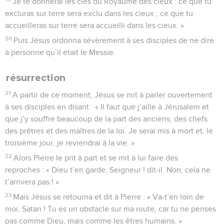
Je te donnerai les clés du Royaume des cieux : ce que tu
excluras sur terre sera exclu dans les cieux ; ce que tu
accueilleras sur terre sera accueilli dans les cieux. »
20
Puis Jésus ordonna sévèrement à ses disciples de ne dire
à personne qu’il était le Messie.
résurrection
21
A partir de ce moment, Jésus se mit à parler ouvertement
à ses disciples en disant : « Il faut que j’aille à Jérusalem et
que j’y souffre beaucoup de la part des anciens, des chefs
des prêtres et des maîtres de la loi. Je serai mis à mort et, le
troisième jour, je reviendrai à la vie. »
22
Alors Pierre le prit à part et se mit à lui faire des
reproches : « Dieu t’en garde, Seigneur ! dit-il. Non, cela ne
t’arrivera pas ! »
23
Mais Jésus se retourna et dit à Pierre : « Va-t’en loin de
moi, Satan ! Tu es un obstacle sur ma route, car tu ne penses
pas comme Dieu, mais comme les êtres humains. »