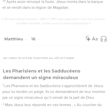
39
Après avoir renvoyé la foule, Jésus monta dans la barque
et se rendit dans la région de Magadan.
© Société biblique française – Bibli’O, 1997, avec autorisation. Pour vous procurer
une Bible imprimée, rendez-vous sur www.editionsbiblio.fr
Matthieu
16
Les vidéos ne sont pas disponibles aux USA et C anada.
Les Pharisiens et les Sadducéens
demandent un signe miraculeux
1
Les Pharisiens et les Sadducéens s’approchèrent de Jésus
pour lui tendre un piège. Ils lui demandèrent de leur montrer
par un signe miraculeux qu’il venait de la part de Dieu.
2
Mais Jésus leur répondit en ces termes : « Au coucher du