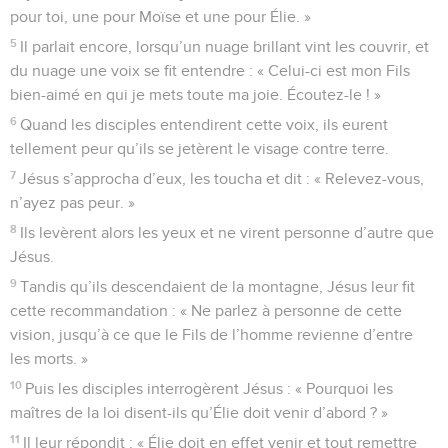
pour toi, une pour Moïse et une pour Élie. »
5
Il parlait encore, lorsqu’un nuage brillant vint les couvrir, et
du nuage une voix se fit entendre : « Celui-ci est mon Fils
bien-aimé en qui je mets toute ma joie. Écoutez-le ! »
6
Quand les disciples entendirent cette voix, ils eurent
tellement peur qu’ils se jetèrent le visage contre terre.
7
Jésus s’approcha d’eux, les toucha et dit : « Relevez-vous,
n’ayez pas peur. »
8
Ils levèrent alors les yeux et ne virent personne d’autre que
Jésus.
9
Tandis qu’ils descendaient de la montagne, Jésus leur fit
cette recommandation : « Ne parlez à personne de cette
vision, jusqu’à ce que le Fils de l’homme revienne d’entre
les morts. »
10
Puis les disciples interrogèrent Jésus : « Pourquoi les
maîtres de la loi disent-ils qu’Élie doit venir d’abord ? »
11
Il leur répondit : « Élie doit en effet venir et tout remettre