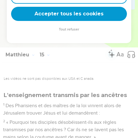
36
On le suppliait de les laisser toucher au moins le bord de
Accepter tous les cookies
son manteau ; et tous ceux qui le touchaient étaient guéris.
© Société biblique française – Bibli’O, 1997, avec autorisation. Pour vous procurer
Tout refuser
une Bible imprimée, rendez-vous sur www.editionsbiblio.fr
Matthieu
15
Les vidéos ne sont pas disponibles aux USA et C anada.
L'enseignement transmis par les ancêtres
1
Des Pharisiens et des maîtres de la loi vinrent alors de
Jérusalem trouver Jésus et lui demandèrent :
2
« Pourquoi tes disciples désobéissent-ils aux règles
transmises par nos ancêtres ? Car ils ne se lavent pas les
mains selon la coutume avant de manger. »