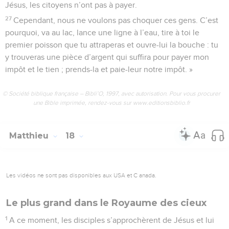
Jésus, les citoyens n’ont pas à payer.
27
Cependant, nous ne voulons pas choquer ces gens. C’est
pourquoi, va au lac, lance une ligne à l’eau, tire à toi le
premier poisson que tu attraperas et ouvre-lui la bouche : tu
y trouveras une pièce d’argent qui suffira pour payer mon
impôt et le tien ; prends-la et paie-leur notre impôt. »
© Société biblique française – Bibli’O, 1997, avec autorisation. Pour vous procurer
une Bible imprimée, rendez-vous sur www.editionsbiblio.fr
Matthieu
18
Les vidéos ne sont pas disponibles aux USA et C anada.
Le plus grand dans le Royaume des cieux
1
A ce moment, les disciples s’approchèrent de Jésus et lui