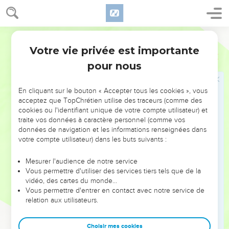
commença à s’enfoncer dans l’eau et s’écria : « Seigneur,
sauve-moi ! »
Français Courant
31
Aussitôt, Jésus étendit la main, le saisit et lui dit :
Votre vie privée est importante
« Comme ta confiance est faible ! Pourquoi as-tu douté ? »
Matthieu
14
32
pour nous
Ils montèrent tous les deux dans la barque et le vent
tomba.
33
En cliquant sur le bouton « Accepter tous les cookies », vous
Alors les disciples qui étaient dans la barque se mirent à
acceptez que TopChrétien utilise des traceurs (comme des
genoux devant Jésus et dirent : « Tu es vraiment le Fils de
cookies ou l'identifiant unique de votre compte utilisateur) et
Dieu ! »
traite vos données à caractère personnel (comme vos
données de navigation et les informations renseignées dans
votre compte utilisateur) dans les buts suivants :
Jésus guérit les malades dans la région de
Génésareth
Mesurer l'audience de notre service
Vous permettre d'utiliser des services tiers tels que de la
34
Ils achevèrent la traversée du lac et arrivèrent dans la
vidéo, des cartes du monde…
région de Génésareth.
Vous permettre d'entrer en contact avec notre service de
35
relation aux utilisateurs.
Les gens de l’endroit reconnurent Jésus et répandirent
dans les environs la nouvelle de son arrivée, et on lui amena
tous les malades.
Choisir mes cookies