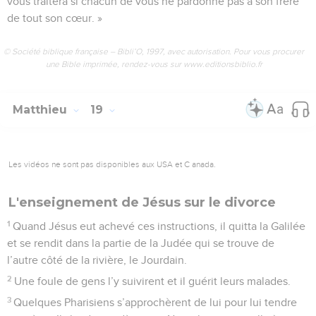
vous traitera si chacun de vous ne pardonne pas à son frère
de tout son cœur. »
© Société biblique française – Bibli’O, 1997, avec autorisation. Pour vous procurer
une Bible imprimée, rendez-vous sur www.editionsbiblio.fr
Matthieu
19
Les vidéos ne sont pas disponibles aux USA et C anada.
L'enseignement de Jésus sur le divorce
1
Quand Jésus eut achevé ces instructions, il quitta la Galilée
et se rendit dans la partie de la Judée qui se trouve de
l’autre côté de la rivière, le Jourdain.
2
Une foule de gens l’y suivirent et il guérit leurs malades.
3
Quelques Pharisiens s’approchèrent de lui pour lui tendre