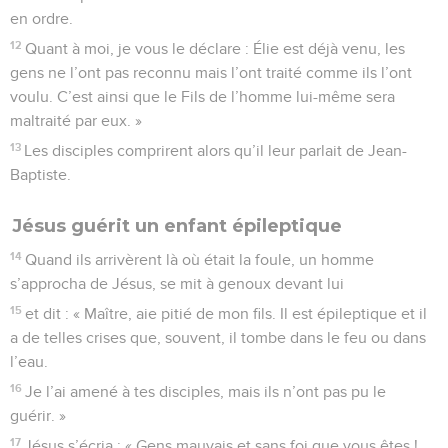
en ordre.
12
Quant à moi, je vous le déclare : Élie est déjà venu, les
gens ne l’ont pas reconnu mais l’ont traité comme ils l’ont
voulu. C’est ainsi que le Fils de l’homme lui-même sera
maltraité par eux. »
13
Les disciples comprirent alors qu’il leur parlait de Jean-
Baptiste.
Jésus guérit un enfant épileptique
14
Quand ils arrivèrent là où était la foule, un homme
s’approcha de Jésus, se mit à genoux devant lui
15
et dit : « Maître, aie pitié de mon fils. Il est épileptique et il
a de telles crises que, souvent, il tombe dans le feu ou dans
l’eau.
16
Je l’ai amené à tes disciples, mais ils n’ont pas pu le
guérir. »
17
Jésus s’écria : « Gens mauvais et sans foi que vous êtes !