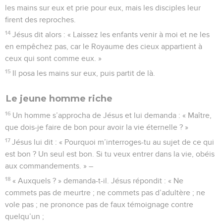
les mains sur eux et prie pour eux, mais les disciples leur
firent des reproches.
14
Jésus dit alors : « Laissez les enfants venir à moi et ne les
en empêchez pas, car le Royaume des cieux appartient à
ceux qui sont comme eux. »
15
Il posa les mains sur eux, puis partit de là.
Le jeune homme riche
16
Un homme s’approcha de Jésus et lui demanda : « Maître,
que dois-je faire de bon pour avoir la vie éternelle ? »
17
Jésus lui dit : « Pourquoi m’interroges-tu au sujet de ce qui
est bon ? Un seul est bon. Si tu veux entrer dans la vie, obéis
aux commandements. » –
18
« Auxquels ? » demanda-t-il. Jésus répondit : « Ne
commets pas de meurtre ; ne commets pas d’adultère ; ne
vole pas ; ne prononce pas de faux témoignage contre
quelqu’un ;