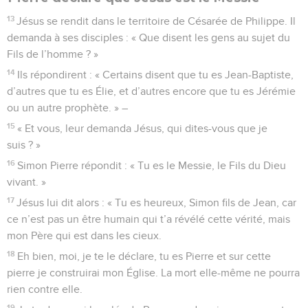
13
Jésus se rendit dans le territoire de Césarée de Philippe. Il
demanda à ses disciples : « Que disent les gens au sujet du
Fils de l’homme ? »
14
Ils répondirent : « Certains disent que tu es Jean-Baptiste,
d’autres que tu es Élie, et d’autres encore que tu es Jérémie
ou un autre prophète. » –
15
« Et vous, leur demanda Jésus, qui dites-vous que je
suis ? »
16
Simon Pierre répondit : « Tu es le Messie, le Fils du Dieu
vivant. »
17
Jésus lui dit alors : « Tu es heureux, Simon fils de Jean, car
ce n’est pas un être humain qui t’a révélé cette vérité, mais
mon Père qui est dans les cieux.
18
Eh bien, moi, je te le déclare, tu es Pierre et sur cette
pierre je construirai mon Église. La mort elle-même ne pourra
rien contre elle.
19