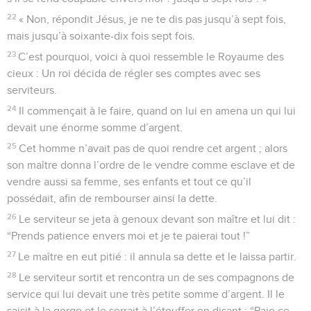
22
« Non, répondit Jésus, je ne te dis pas jusqu’à sept fois,
mais jusqu’à soixante-dix fois sept fois.
23
C’est pourquoi, voici à quoi ressemble le Royaume des
cieux : Un roi décida de régler ses comptes avec ses
serviteurs.
24
Il commençait à le faire, quand on lui en amena un qui lui
devait une énorme somme d’argent.
25
Cet homme n’avait pas de quoi rendre cet argent ; alors
son maître donna l’ordre de le vendre comme esclave et de
vendre aussi sa femme, ses enfants et tout ce qu’il
possédait, afin de rembourser ainsi la dette.
26
Le serviteur se jeta à genoux devant son maître et lui dit :
“Prends patience envers moi et je te paierai tout !”
27
Le maître en eut pitié : il annula sa dette et le laissa partir.
28
Le serviteur sortit et rencontra un de ses compagnons de
service qui lui devait une très petite somme d’argent. Il le
saisit à la gorge et le serrait à l’étouffer en disant : “Paie ce