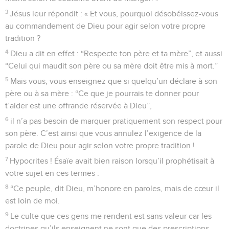
3
Jésus leur répondit : « Et vous, pourquoi désobéissez-vous
au commandement de Dieu pour agir selon votre propre
tradition ?
4
Dieu a dit en effet : “Respecte ton père et ta mère”, et aussi
“Celui qui maudit son père ou sa mère doit être mis à mort.”
5
Mais vous, vous enseignez que si quelqu’un déclare à son
père ou à sa mère : “Ce que je pourrais te donner pour
t’aider est une offrande réservée à Dieu”,
6
il n’a pas besoin de marquer pratiquement son respect pour
son père. C’est ainsi que vous annulez l’exigence de la
parole de Dieu pour agir selon votre propre tradition !
7
Hypocrites ! Ésaïe avait bien raison lorsqu’il prophétisait à
votre sujet en ces termes :
8
“Ce peuple, dit Dieu, m’honore en paroles, mais de cœur il
est loin de moi.
9
Le culte que ces gens me rendent est sans valeur car les
doctrines qu’ils enseignent ne sont que des prescriptions