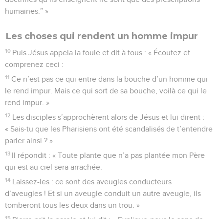
humaines.” »
Les choses qui rendent un homme impur
10
Puis Jésus appela la foule et dit à tous : « Écoutez et
comprenez ceci :
11
Ce n’est pas ce qui entre dans la bouche d’un homme qui
le rend impur. Mais ce qui sort de sa bouche, voilà ce qui le
rend impur. »
12
Les disciples s’approchèrent alors de Jésus et lui dirent :
« Sais-tu que les Pharisiens ont été scandalisés de t’entendre
parler ainsi ? »
13
Il répondit : « Toute plante que n’a pas plantée mon Père
qui est au ciel sera arrachée.
14
Laissez-les : ce sont des aveugles conducteurs
d’aveugles ! Et si un aveugle conduit un autre aveugle, ils
tomberont tous les deux dans un trou. »
15