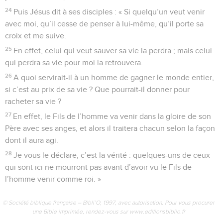
24
Puis Jésus dit à ses disciples : « Si quelqu’un veut venir
avec moi, qu’il cesse de penser à lui-même, qu’il porte sa
croix et me suive.
25
En effet, celui qui veut sauver sa vie la perdra ; mais celui
qui perdra sa vie pour moi la retrouvera.
26
A quoi servirait-il à un homme de gagner le monde entier,
si c’est au prix de sa vie ? Que pourrait-il donner pour
racheter sa vie ?
27
En effet, le Fils de l’homme va venir dans la gloire de son
Père avec ses anges, et alors il traitera chacun selon la façon
dont il aura agi.
28
Je vous le déclare, c’est la vérité : quelques-uns de ceux
qui sont ici ne mourront pas avant d’avoir vu le Fils de
l’homme venir comme roi. »
© Société biblique française – Bibli’O, 1997, avec autorisation. Pour vous procurer
une Bible imprimée, rendez-vous sur www.editionsbiblio.fr