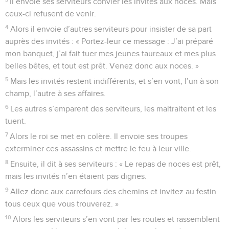
Il envoie ses serviteurs convier les invités aux noces. Mais
ceux-ci refusent de venir.
4
Alors il envoie d’autres serviteurs pour insister de sa part
auprès des invités : « Portez-leur ce message : J’ai préparé
mon banquet, j’ai fait tuer mes jeunes taureaux et mes plus
belles bêtes, et tout est prêt. Venez donc aux noces. »
5
Mais les invités restent indifférents, et s’en vont, l’un à son
champ, l’autre à ses affaires.
6
Les autres s’emparent des serviteurs, les maltraitent et les
tuent.
7
Alors le roi se met en colère. Il envoie ses troupes
exterminer ces assassins et mettre le feu à leur ville.
8
Ensuite, il dit à ses serviteurs : « Le repas de noces est prêt,
mais les invités n’en étaient pas dignes.
9
Allez donc aux carrefours des chemins et invitez au festin
tous ceux que vous trouverez. »
10
Alors les serviteurs s’en vont par les routes et rassemblent