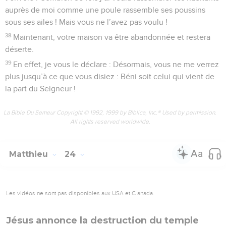
auprès de moi comme une poule rassemble ses poussins
sous ses ailes ! Mais vous ne l’avez pas voulu !
38
Maintenant, votre maison va être abandonnée et restera
déserte.
39
En effet, je vous le déclare : Désormais, vous ne me verrez
plus jusqu’à ce que vous disiez : Béni soit celui qui vient de
la part du Seigneur !
La Bible Du Semeur Copyright © 1992, 1999 by Biblica, Inc.® Used by permission.
All rights reserved worldwide.
Matthieu
24
Les vidéos ne sont pas disponibles aux USA et C anada.
Jésus annonce la destruction du temple