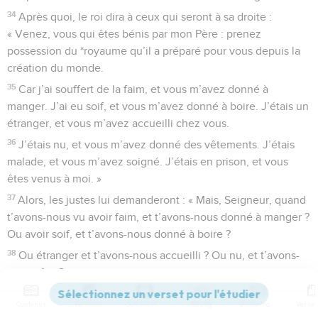
34
Après quoi, le roi dira à ceux qui seront à sa droite :
« Venez, vous qui êtes bénis par mon Père : prenez
possession du *royaume qu’il a préparé pour vous depuis la
création du monde.
35
Car j’ai souffert de la faim, et vous m’avez donné à
manger. J’ai eu soif, et vous m’avez donné à boire. J’étais un
étranger, et vous m’avez accueilli chez vous.
36
J’étais nu, et vous m’avez donné des vêtements. J’étais
malade, et vous m’avez soigné. J’étais en prison, et vous
êtes venus à moi. »
37
Alors, les justes lui demanderont : « Mais, Seigneur, quand
t’avons-nous vu avoir faim, et t’avons-nous donné à manger ?
Ou avoir soif, et t’avons-nous donné à boire ?
38
Ou étranger et t’avons-nous accueilli ? Ou nu, et t’avons-
nous vêtu ?
39
Ou malade ou prisonnier, et sommes-nous venus te rendre
Contenus
Versions
Commentaires
Strong
Dictionnaire
visite ? »