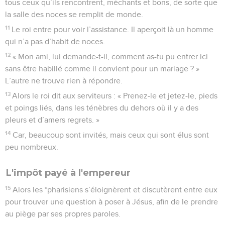
tous ceux qu’ils rencontrent, méchants et bons, de sorte que
la salle des noces se remplit de monde.
11
Le roi entre pour voir l’assistance. Il aperçoit là un homme
qui n’a pas d’habit de noces.
12
« Mon ami, lui demande-t-il, comment as-tu pu entrer ici
sans être habillé comme il convient pour un mariage ? »
L’autre ne trouve rien à répondre.
13
Alors le roi dit aux serviteurs : « Prenez-le et jetez-le, pieds
et poings liés, dans les ténèbres du dehors où il y a des
pleurs et d’amers regrets. »
14
Car, beaucoup sont invités, mais ceux qui sont élus sont
peu nombreux.
L'impôt payé à l'empereur
15
Alors les *pharisiens s’éloignèrent et discutèrent entre eux
pour trouver une question à poser à Jésus, afin de le prendre
au piège par ses propres paroles.