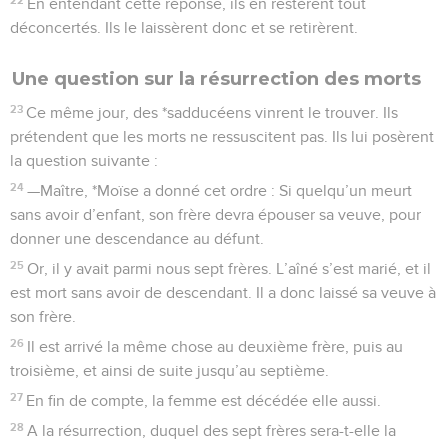
En entendant cette réponse, ils en restèrent tout
déconcertés. Ils le laissèrent donc et se retirèrent.
Une question sur la résurrection des morts
23
Ce même jour, des *sadducéens vinrent le trouver. Ils
prétendent que les morts ne ressuscitent pas. Ils lui posèrent
la question suivante :
24
—Maître, *Moïse a donné cet ordre : Si quelqu’un meurt
sans avoir d’enfant, son frère devra épouser sa veuve, pour
donner une descendance au défunt.
25
Or, il y avait parmi nous sept frères. L’aîné s’est marié, et il
est mort sans avoir de descendant. Il a donc laissé sa veuve à
son frère.
26
Il est arrivé la même chose au deuxième frère, puis au
troisième, et ainsi de suite jusqu’au septième.
27
En fin de compte, la femme est décédée elle aussi.
28
A la résurrection, duquel des sept frères sera-t-elle la