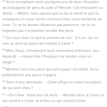
16
Ils lui envoyèrent donc quelques-uns de leurs *disciples
accompagnés de gens du parti d’*Hérode. Ces émissaires lui
dirent : —Maître, nous savons que tu dis la vérité et que tu
enseignes en toute vérité comment Dieu nous demande de
vivre. Tu ne te laisses influencer par personne, car tu ne
regardes pas à la position sociale des gens.
17
Dis-nous donc ce que tu penses de ceci : A-t-on, oui ou
non, le droit de payer des impôts à César ?
18
Mais Jésus, connaissant leurs mauvaises intentions, leur
répondit : —Hypocrites ! Pourquoi me tendez-vous un
piège ?
19
Montrez-moi une pièce qui sert à payer cet impôt. Ils lui
présentèrent une pièce d’argent.
20
Alors il leur demanda : —Cette effigie et cette inscription,
de qui sont-elles ?
21
—De César. Jésus leur dit alors : —Rendez donc à César ce
qui revient à César, et à Dieu ce qui revient à Dieu.
22