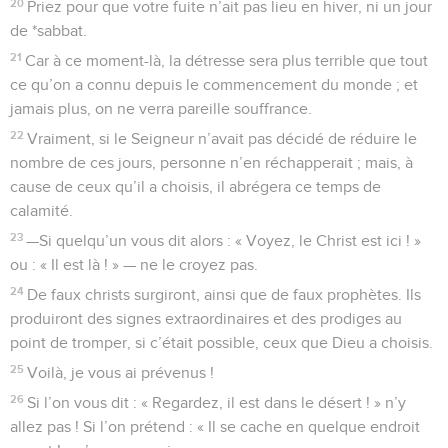
20
Priez pour que votre fuite n’ait pas lieu en hiver, ni un jour
de *sabbat.
21
Car à ce moment-là, la détresse sera plus terrible que tout
ce qu’on a connu depuis le commencement du monde ; et
jamais plus, on ne verra pareille souffrance.
22
Vraiment, si le Seigneur n’avait pas décidé de réduire le
nombre de ces jours, personne n’en réchapperait ; mais, à
cause de ceux qu’il a choisis, il abrégera ce temps de
calamité.
23
—Si quelqu’un vous dit alors : « Voyez, le Christ est ici ! »
ou : « Il est là ! » — ne le croyez pas.
24
De faux christs surgiront, ainsi que de faux prophètes. Ils
produiront des signes extraordinaires et des prodiges au
point de tromper, si c’était possible, ceux que Dieu a choisis.
25
Voilà, je vous ai prévenus !
26
Si l’on vous dit : « Regardez, il est dans le désert ! » n’y
allez pas ! Si l’on prétend : « Il se cache en quelque endroit