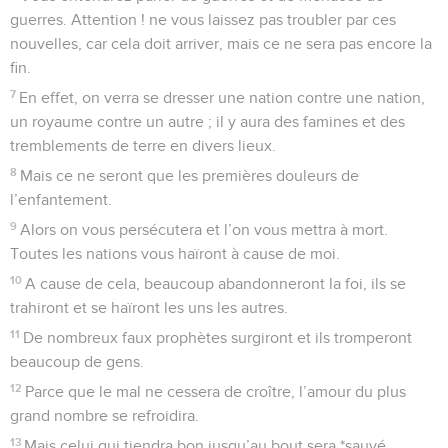
guerres. Attention ! ne vous laissez pas troubler par ces
nouvelles, car cela doit arriver, mais ce ne sera pas encore la
fin.
7
En effet, on verra se dresser une nation contre une nation,
un royaume contre un autre ; il y aura des famines et des
tremblements de terre en divers lieux.
8
Mais ce ne seront que les premières douleurs de
l’enfantement.
9
Alors on vous persécutera et l’on vous mettra à mort.
Toutes les nations vous haïront à cause de moi.
10
A cause de cela, beaucoup abandonneront la foi, ils se
trahiront et se haïront les uns les autres.
11
De nombreux faux prophètes surgiront et ils tromperont
beaucoup de gens.
12
Parce que le mal ne cessera de croître, l’amour du plus
grand nombre se refroidira.
13
Mais celui qui tiendra bon jusqu’au bout sera *sauvé.