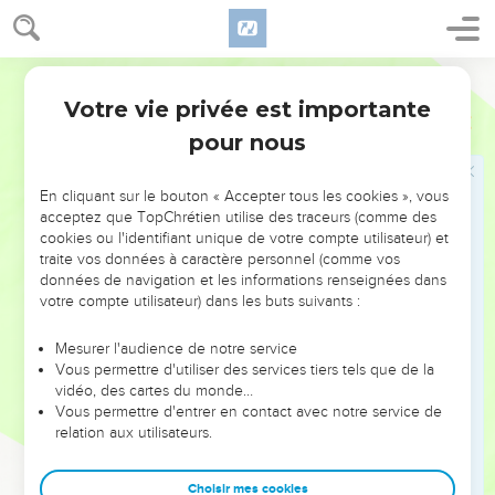
Quand le propriétaire de la vigne viendra, comment agira-
t-il envers ces vignerons ?
41
Ils lui répondirent : —Il fera exécuter sans pitié ces
Semeur
misérables, puis il confiera le soin de sa vigne à d’autres
Votre vie privée est importante
Matthieu
21
vignerons qui lui donneront sa part de récolte en temps
pour nous
voulu.
42
Et Jésus ajouta : —N’avez-vous jamais lu dans les
En cliquant sur le bouton « Accepter tous les cookies », vous
Ecritures : La pierre rejetée par les constructeurs est
acceptez que TopChrétien utilise des traceurs (comme des
devenue la pierre principale, à l’angle de l’édifice. C’est le
cookies ou l'identifiant unique de votre compte utilisateur) et
Seigneur qui l’a voulu ainsi et c’est un prodige à nos yeux.
traite vos données à caractère personnel (comme vos
données de navigation et les informations renseignées dans
43
Voilà pourquoi je vous déclare que le *royaume de Dieu
votre compte utilisateur) dans les buts suivants :
vous sera enlevé et sera donné à un peuple qui en produira
les fruits.
Mesurer l'audience de notre service
Vous permettre d'utiliser des services tiers tels que de la
44
[Mais : Celui qui tombera sur cette pierre-là, se brisera la
vidéo, des cartes du monde…
nuque, et si elle tombe sur quelqu’un, elle l’écrasera. ]
Vous permettre d'entrer en contact avec notre service de
45
relation aux utilisateurs.
Après avoir entendu ces paraboles, les chefs des *prêtres
et les *pharisiens comprirent que c’était eux que Jésus visait.
Choisir mes cookies
46
Ils cherchaient un moyen de l’arrêter, mais ils avaient peur