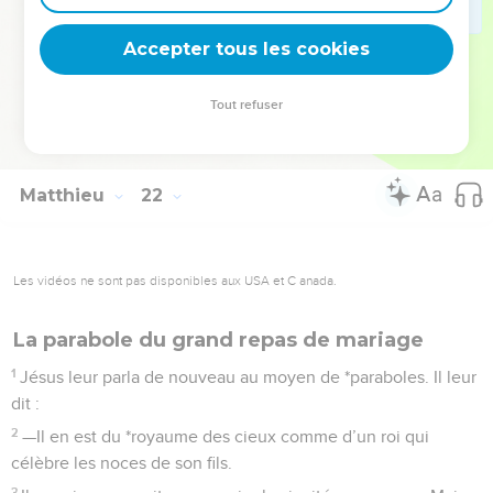
des réactions de la foule, car tous considéraient Jésus
Accepter tous les cookies
comme un *prophète.
La Bible Du Semeur Copyright © 1992, 1999 by Biblica, Inc.® Used by permission.
Tout refuser
All rights reserved worldwide.
Matthieu
22
Les vidéos ne sont pas disponibles aux USA et C anada.
La parabole du grand repas de mariage
1
Jésus leur parla de nouveau au moyen de *paraboles. Il leur
dit :
2
—Il en est du *royaume des cieux comme d’un roi qui
célèbre les noces de son fils.
3