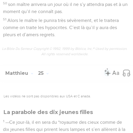
50
son maître arrivera un jour où il ne s’y attendra pas et à un
moment qu’il ne connaît pas.
51
Alors le maître le punira très sévèrement, et le traitera
comme on traite les hypocrites. C’est là qu’il y aura des
pleurs et d’amers regrets.
La Bible Du Semeur Copyright © 1992, 1999 by Biblica, Inc.® Used by permission.
All rights reserved worldwide.
Matthieu
25
Les vidéos ne sont pas disponibles aux USA et C anada.
La parabole des dix jeunes filles
1
—Ce jour-là, il en sera du *royaume des cieux comme de
dix jeunes filles qui prirent leurs lampes et s’en allèrent à la