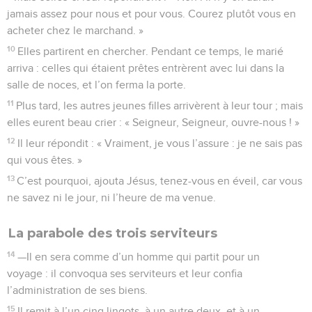
jamais assez pour nous et pour vous. Courez plutôt vous en
acheter chez le marchand. »
10
Elles partirent en chercher. Pendant ce temps, le marié
arriva : celles qui étaient prêtes entrèrent avec lui dans la
salle de noces, et l’on ferma la porte.
11
Plus tard, les autres jeunes filles arrivèrent à leur tour ; mais
elles eurent beau crier : « Seigneur, Seigneur, ouvre-nous ! »
12
Il leur répondit : « Vraiment, je vous l’assure : je ne sais pas
qui vous êtes. »
13
C’est pourquoi, ajouta Jésus, tenez-vous en éveil, car vous
ne savez ni le jour, ni l’heure de ma venue.
La parabole des trois serviteurs
14
—Il en sera comme d’un homme qui partit pour un
voyage : il convoqua ses serviteurs et leur confia
l’administration de ses biens.
15
Il remit à l’un cinq lingots, à un autre deux, et à un