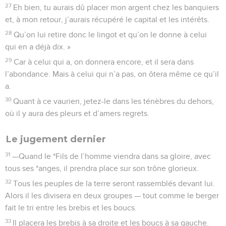
27
Eh bien, tu aurais dû placer mon argent chez les banquiers
et, à mon retour, j’aurais récupéré le capital et les intérêts.
28
Qu’on lui retire donc le lingot et qu’on le donne à celui
qui en a déjà dix. »
29
Car à celui qui a, on donnera encore, et il sera dans
l’abondance. Mais à celui qui n’a pas, on ôtera même ce qu’il
a.
30
Quant à ce vaurien, jetez-le dans les ténèbres du dehors,
où il y aura des pleurs et d’amers regrets.
Le jugement dernier
31
—Quand le *Fils de l’homme viendra dans sa gloire, avec
tous ses *anges, il prendra place sur son trône glorieux.
32
Tous les peuples de la terre seront rassemblés devant lui.
Alors il les divisera en deux groupes — tout comme le berger
fait le tri entre les brebis et les boucs.
33
Il placera les brebis à sa droite et les boucs à sa gauche.