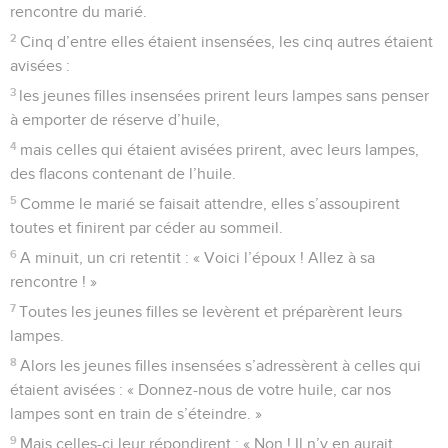
rencontre du marié.
2
Cinq d’entre elles étaient insensées, les cinq autres étaient
avisées :
3
les jeunes filles insensées prirent leurs lampes sans penser
à emporter de réserve d’huile,
4
mais celles qui étaient avisées prirent, avec leurs lampes,
des flacons contenant de l’huile.
5
Comme le marié se faisait attendre, elles s’assoupirent
toutes et finirent par céder au sommeil.
6
A minuit, un cri retentit : « Voici l’époux ! Allez à sa
rencontre ! »
7
Toutes les jeunes filles se levèrent et préparèrent leurs
lampes.
8
Alors les jeunes filles insensées s’adressèrent à celles qui
étaient avisées : « Donnez-nous de votre huile, car nos
lampes sont en train de s’éteindre. »
9
Mais celles-ci leur répondirent : « Non ! Il n’y en aurait