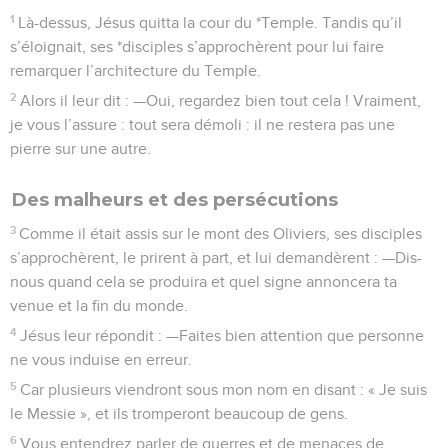
1
Là-dessus, Jésus quitta la cour du *Temple. Tandis qu’il
s’éloignait, ses *disciples s’approchèrent pour lui faire
remarquer l’architecture du Temple.
2
Alors il leur dit : —Oui, regardez bien tout cela ! Vraiment,
je vous l’assure : tout sera démoli : il ne restera pas une
pierre sur une autre.
Des malheurs et des persécutions
3
Comme il était assis sur le mont des Oliviers, ses disciples
s’approchèrent, le prirent à part, et lui demandèrent : —Dis-
nous quand cela se produira et quel signe annoncera ta
venue et la fin du monde.
4
Jésus leur répondit : —Faites bien attention que personne
ne vous induise en erreur.
5
Car plusieurs viendront sous mon nom en disant : « Je suis
le Messie », et ils tromperont beaucoup de gens.
6
Vous entendrez parler de guerres et de menaces de