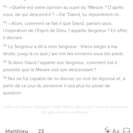
42
—Quelle est votre opinion au sujet du *Messie ? D’après
vous, de qui descend-il ? —De *David, lui répondirent-ils.
43
—Alors, comment se fait-il que David, parlant sous
l’inspiration de l’Esprit de Dieu, l’appelle Seigneur ? En effet,
il déclare :
44
Le Seigneur a dit à mon Seigneur : Viens siéger à ma
droite, jusqu’à ce que j’aie mis tes ennemis sous tes pieds.
45
Si donc David l’appelle son Seigneur, comment est-il
possible que le Messie soit son descendant ?
46
Nul ne fut capable de lui donner un mot de réponse et, à
partir de ce jour-là, personne n’osa plus lui poser de
question.
La Bible Du Semeur Copyright © 1992, 1999 by Biblica, Inc.® Used by permission.
All rights reserved worldwide.
Matthieu
23