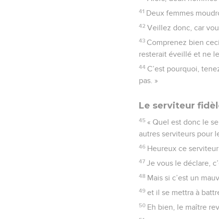
41
Deux femmes moudront
42
Veillez donc, car vou
43
Comprenez bien ceci :
resterait éveillé et ne 
44
C’est pourquoi, tene
pas. »
Le serviteur fidèl
45
« Quel est donc le se
autres serviteurs pour 
46
Heureux ce serviteur s
47
Je vous le déclare, c’
48
Mais si c’est un mauva
49
et il se mettra à bat
50
Eh bien, le maître re