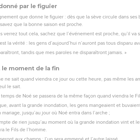
onné par le figuier
nement que donne le figuier : dès que la sève circule dans ses 
 savez que la bonne saison est proche.
verrez tout cela, sachez que l’événement est proche, qu’il va s
est la vérité : les gens d’aujourd’hui n’auront pas tous disparu av
sparaîtront, tandis que mes paroles ne disparaîtront jamais. »
 le moment de la fin
 ne sait quand viendra ce jour ou cette heure, pas même les ang
ul le sait.
u temps de Noé se passera de la même façon quand viendra le Fi
que, avant la grande inondation, les gens mangeaient et buvaient
n mariage, jusqu’au jour où Noé entra dans l’arche ;
ompte de rien jusqu’au moment où la grande inondation vint et le
ra le Fils de l’homme.
eront aux champs : l’un sera emmené et l’autre laissé.