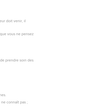
r doit venir, il
re que vous ne pensez
é de prendre soin des
nes.
l ne connaît pas ;