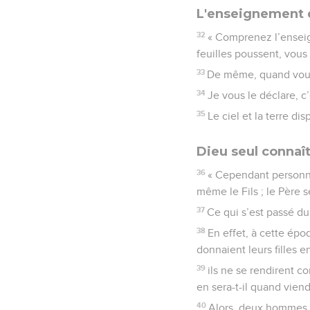
L'enseignement d
32
« Comprenez l’enseig
feuilles poussent, vous
33
De même, quand vous 
34
Je vous le déclare, c’
35
Le ciel et la terre di
Dieu seul connaît
36
« Cependant personne
même le Fils ; le Père se
37
Ce qui s’est passé d
38
En effet, à cette épo
donnaient leurs filles e
39
ils ne se rendirent c
en sera-t-il quand viend
40
Alors, deux hommes s