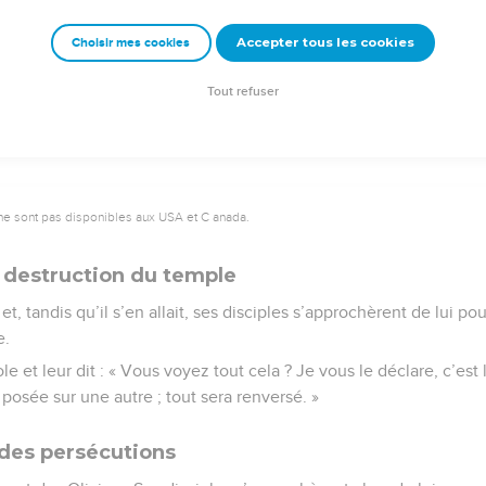
 au nom du Seigneur !” »
Accepter tous les cookies
Choisir mes cookies
e – Bibli’O, 1997, avec autorisation. Pour vous procurer une Bible imprimée, rendez-vo
Tout refuser
ne sont pas disponibles aux USA et C anada.
 destruction du temple
et, tandis qu’il s’en allait, ses disciples s’approchèrent de lui pou
e.
le et leur dit : « Vous voyez tout cela ? Je vous le déclare, c’est l
 posée sur une autre ; tout sera renversé. »
des persécutions