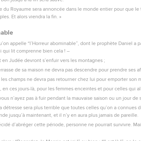
e du Royaume sera annoncée dans le monde entier pour que le 
es. Et alors viendra la fin. »
nable
u’on appelle “l’Horreur abominable”, dont le prophète Daniel a par
ui qui lit comprenne bien cela ! –
t en Judée devront s’enfuir vers les montagnes ;
terrasse de sa maison ne devra pas descendre pour prendre ses affa
ns les champs ne devra pas retourner chez lui pour emporter son 
 en ces jours-là, pour les femmes enceintes et pour celles qui all
vous n’ayez pas à fuir pendant la mauvaise saison ou un jour de 
la détresse sera plus terrible que toutes celles qu’on a connues d
jusqu’à maintenant, et il n’y en aura plus jamais de pareille.
écidé d’abréger cette période, personne ne pourrait survivre. Mai