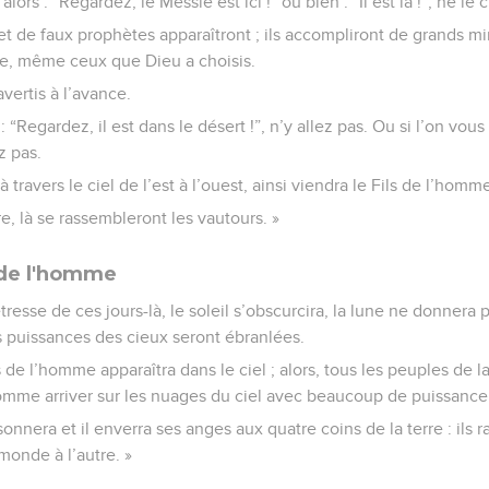
lors : “Regardez, le Messie est ici !” ou bien : “Il est là !”, ne le 
t de faux prophètes apparaîtront ; ils accompliront de grands mi
le, même ceux que Dieu a choisis.
avertis à l’avance.
: “Regardez, il est dans le désert !”, n’y allez pas. Ou si l’on vous 
z pas.
à travers le ciel de l’est à l’ouest, ainsi viendra le Fils de l’homm
e, là se rassembleront les vautours. »
 de l'homme
tresse de ces jours-là, le soleil s’obscurcira, la lune ne donnera pl
s puissances des cieux seront ébranlées.
s de l’homme apparaîtra dans le ciel ; alors, tous les peuples de l
l’homme arriver sur les nuages du ciel avec beaucoup de puissance 
onnera et il enverra ses anges aux quatre coins de la terre : ils 
monde à l’autre. »