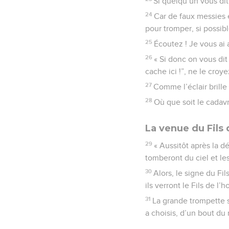
Si quelqu’un vous dit a
24
Car de faux messies e
pour tromper, si possib
25
Écoutez ! Je vous ai 
26
« Si donc on vous dit 
cache ici !”, ne le croye
27
Comme l’éclair brille 
28
Où que soit le cadavr
La venue du Fils
29
« Aussitôt après la dé
tomberont du ciel et le
30
Alors, le signe du Fil
ils verront le Fils de 
31
La grande trompette s
a choisis, d’un bout du 