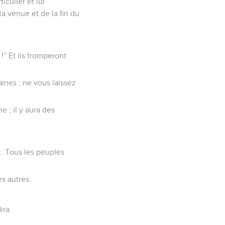
iculier et lui
a venue et de la fin du
” Et ils tromperont
ines ; ne vous laissez
 ; il y aura des
. Tous les peuples
es autres.
ira.