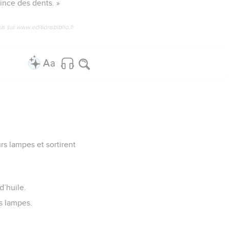
grince des dents. »
us sur www.editionsbiblio.fr
urs lampes et sortirent
d’huile.
rs lampes.