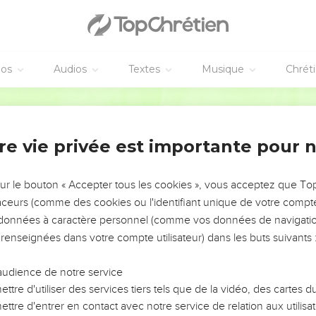
 achevez ce que vos ancêtres ont commencé !
ipères ! Comment pensez-vous éviter d’être condamnés à l’enfer
ez : je vais vous envoyer des prophètes, des sages et de vrais ma
 clouerez d’autres sur des croix, vous en frapperez d’autres enc
éos
Audios
Textes
Musique
Chrét
vous les poursuivrez de ville en ville.
vous que retomberont les conséquences de tous les meurtres comm
Français Courant
rtre d’Abel le juste jusqu’à celui de Zacharie, fils de Barachie,
autel.
re vie privée est importante pour 
’est la vérité : les conséquences de tous ces meurtres retombero
sur le bouton « Accepter tous les cookies », vous acceptez que T
traceurs (comme des cookies ou l'identifiant unique de votre compte 
em
s données à caractère personnel (comme vos données de navigatio
m, toi qui mets à mort les prophètes et tues à coups de pierres 
 renseignées dans votre compte utilisateur) dans les buts suivants 
désiré rassembler tes habitants auprès de moi comme une poule 
s ne l’avez pas voulu !
audience de notre service
on va être complètement abandonnée.
ttre d'utiliser des services tiers tels que de la vidéo, des cartes
ttre d'entrer en contact avec notre service de relation aux utilisat
déclare : dès maintenant vous ne me verrez plus jusqu’à ce que v