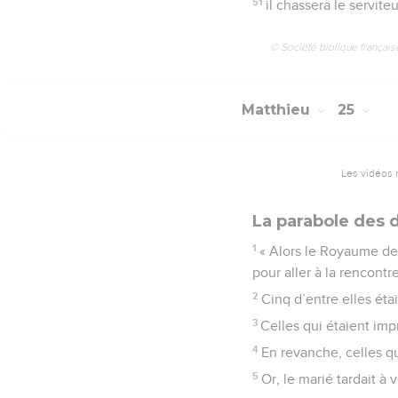
51
il chassera le servite
© Société biblique français
Matthieu
25
Les vidéos 
La parabole des d
1
« Alors le Royaume des 
pour aller à la rencontr
2
Cinq d’entre elles éta
3
Celles qui étaient im
4
En revanche, celles q
5
Or, le marié tardait à 