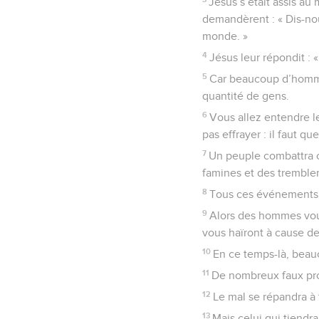
Jésus s’était assis au 
demandèrent : « Dis-nou
monde. »
4
Jésus leur répondit :
5
Car beaucoup d’hommes
quantité de gens.
6
Vous allez entendre le
pas effrayer : il faut q
7
Un peuple combattra c
famines et des tremblem
8
Tous ces événements 
9
Alors des hommes vous
vous haïront à cause de
10
En ce temps-là, beauco
11
De nombreux faux pro
12
Le mal se répandra à 
13
Mais celui qui tiendra