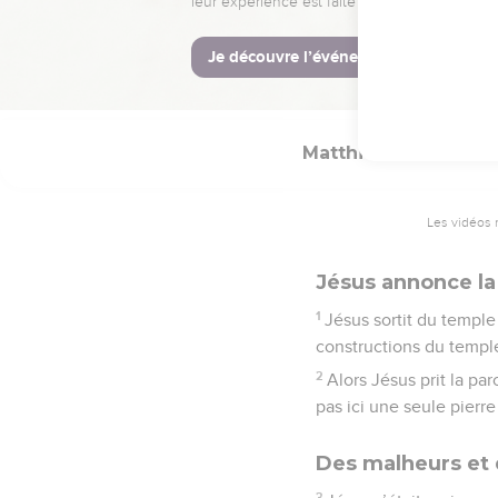
bénisse celui qui vient
© Société biblique français
Matthieu
24
Les vidéos 
Jésus annonce la
1
Jésus sortit du temple 
constructions du templ
2
Alors Jésus prit la paro
pas ici une seule pierre
Des malheurs et 
3