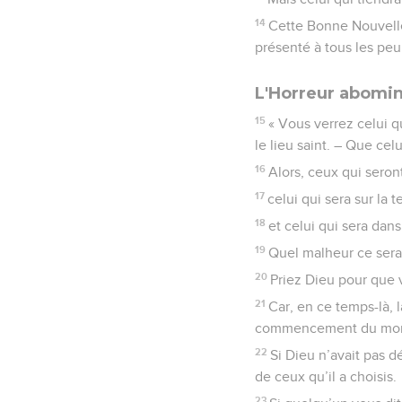
14
Cette Bonne Nouvell
présenté à tous les peupl
L'Horreur abomi
15
« Vous verrez celui q
le lieu saint. – Que cel
16
Alors, ceux qui seron
17
celui qui sera sur la 
18
et celui qui sera da
19
Quel malheur ce sera,
20
Priez Dieu pour que 
21
Car, en ce temps-là, 
commencement du monde 
22
Si Dieu n’avait pas d
de ceux qu’il a choisis.
23