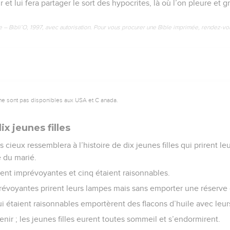
ur et lui fera partager le sort des hypocrites, là où l’on pleure et 
e – Bibli’O, 1997, avec autorisation. Pour vous procurer une Bible imprimée, rendez-vo
ne sont pas disponibles aux USA et C anada.
ix jeunes filles
cieux ressemblera à l’histoire de dix jeunes filles qui prirent le
e du marié.
ient imprévoyantes et cinq étaient raisonnables.
prévoyantes prirent leurs lampes mais sans emporter une réserve 
ui étaient raisonnables emportèrent des flacons d’huile avec leu
venir ; les jeunes filles eurent toutes sommeil et s’endormirent.