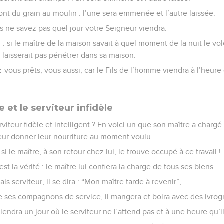
 du grain au moulin : l’une sera emmenée et l’autre laissée.
s ne savez pas quel jour votre Seigneur viendra.
 si le maître de la maison savait à quel moment de la nuit le voleu
le laisserait pas pénétrer dans sa maison.
z-vous prêts, vous aussi, car le Fils de l’homme viendra à l’heu
e et le serviteur infidèle
rviteur fidèle et intelligent ? En voici un que son maître a charg
leur donner leur nourriture au moment voulu.
i le maître, à son retour chez lui, le trouve occupé à ce travail !
est la vérité : le maître lui confiera la charge de tous ses biens.
is serviteur, il se dira : “Mon maître tarde à revenir”,
tre ses compagnons de service, il mangera et boira avec des ivrog
viendra un jour où le serviteur ne l’attend pas et à une heure qu’i