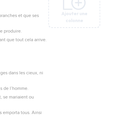
Ajouter une
Ajouter une
Ajouter une
Ajouter une
Ajouter une
Ajouter une
branches et que ses
colonne
colonne
colonne
colonne
colonne
colonne
e produire.
ant que tout cela arrive.
es dans les cieux, ni
ls de l’homme.
, se mariaient ou
s emporta tous. Ainsi