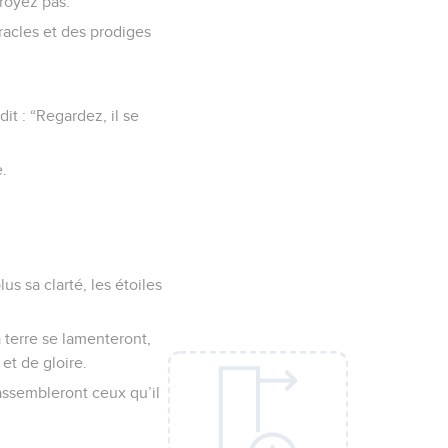
croyez pas.
racles et des prodiges
dit : “Regardez, il se
e.
us sa clarté, les étoiles
a terre se lamenteront,
et de gloire.
rassembleront ceux qu’il