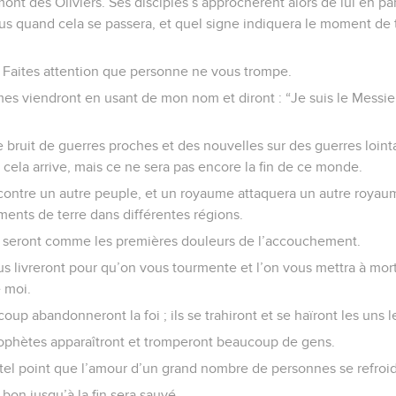
mont des Oliviers. Ses disciples s’approchèrent alors de lui en part
s quand cela se passera, et quel signe indiquera le moment de t
 « Faites attention que personne ne vous trompe.
 viendront en usant de mon nom et diront : “Je suis le Messie !
 bruit de guerres proches et des nouvelles sur des guerres lointa
ue cela arrive, mais ce ne sera pas encore la fin de ce monde.
ontre un autre peuple, et un royaume attaquera un autre royaume
ents de terre dans différentes régions.
seront comme les premières douleurs de l’accouchement.
 livreront pour qu’on vous tourmente et l’on vous mettra à mort
 moi.
up abandonneront la foi ; ils se trahiront et se haïront les uns l
phètes apparaîtront et tromperont beaucoup de gens.
tel point que l’amour d’un grand nombre de personnes se refroid
 bon jusqu’à la fin sera sauvé.