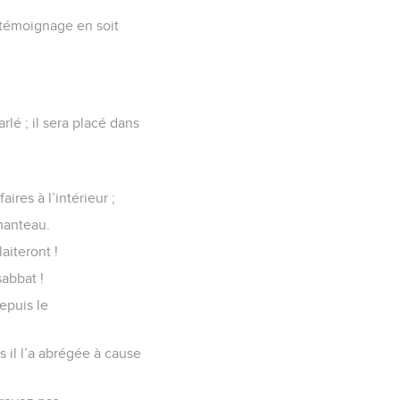
témoignage en soit
lé ; il sera placé dans
ires à l’intérieur ;
manteau.
aiteront !
sabbat !
epuis le
s il l’a abrégée à cause