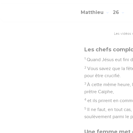
Matthieu
26
Les vidéos 
Les chefs complo
1
Quand Jésus eut fini de
2
Vous savez que la fête
pour être crucifié.
3
À cette même heure, l
prêtre Caïphe,
4
et ils prirent en comm
5
Il ne faut, en tout cas
soulèvement parmi le p
Une femme met du