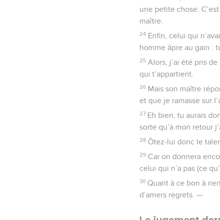
une petite chose. C’est
maître.
24
Enfin, celui qui n’av
homme âpre au gain : tu
25
Alors, j’ai été pris d
qui t’appartient.
26
Mais son maître répon
et que je ramasse sur l’
27
Eh bien, tu aurais do
sorte qu’à mon retour j’
28
Ôtez-lui donc le tale
29
Car on donnera encor
celui qui n’a pas (ce qu’
30
Quant à ce bon à rien
d’amers regrets. —
Le jugement der