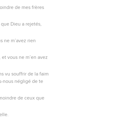
moindre de mes frères
 que Dieu a rejetés,
ous ne m’avez rien
s, et vous ne m’en avez
s vu souffrir de la faim
ns-nous négligé de te
au moindre de ceux que
elle.