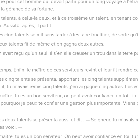
 pour cet homme qui devait partir pour un long voyage à l’étrang
a la gérance de sa fortune.
nq talents, à celui-là deux, et à ce troisième un talent, en tenant
Aussitôt après, il partit.
s cinq talents se mit sans tarder à les faire fructifier, de sorte qu
deux talents fit de même et en gagna deux autres.
 avait reçu qu’un seul, il s’en alla creuser un trou dans la terre 
mps. Enfin, le maître de ces serviteurs revint et leur fit rendre 
les cinq talents se présenta, apportant les cinq talents supplément
il, tu m’avais remis cinq talents, j’en ai gagné cinq autres. Les v
 maître, tu es un bon serviteur, on peut avoir confiance en toi. Tu
 pourquoi je peux te confier une gestion plus importante. Viens p
les deux talents se présenta aussi et dit : — Seigneur, tu m’avais 
es voici. —
 maître, tu es un bon serviteur. On peut avoir confiance en toi, tu