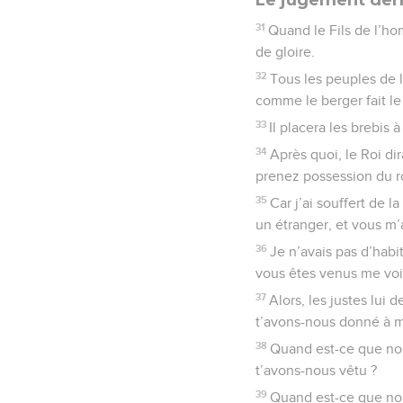
31
Quand le Fils de l’ho
de gloire.
32
Tous les peuples de l
comme le berger fait le 
33
Il placera les brebis 
34
Après quoi, le Roi di
prenez possession du r
35
Car j’ai souffert de 
un étranger, et vous m’
36
Je n’avais pas d’habi
vous êtes venus me voi
37
Alors, les justes lui
t’avons-nous donné à ma
38
Quand est-ce que nou
t’avons-nous vêtu ?
39
Quand est-ce que nou