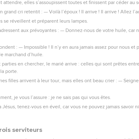
 attendre, elles s’assoupissent toutes et finissent par céder au 
grand cri retentit : — Voilà l’époux ! Il arrive ! Il arrive ! Allez l’ac
es se réveillent et préparent leurs lampes.
s’adressent aux prévoyantes : — Donnez-nous de votre huile, car 
pondent : — Impossible ! Il n’y en aura jamais assez pour nous et
le marchand d’huile.
parties en chercher, le marié arrive : celles qui sont prêtes entre
la porte.
unes filles arrivent à leur tour, mais elles ont beau crier : — Seig
iment, je vous l’assure : je ne sais pas qui vous êtes.
a Jésus, tenez-vous en éveil, car vous ne pouvez jamais savoir ni 
rois serviteurs