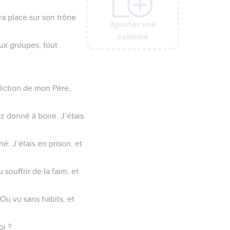
ra place sur son trône
Ajouter une
Ajouter une
Ajouter une
Ajouter une
Ajouter une
colonne
colonne
colonne
colonne
colonne
eux groupes, tout
diction de mon Père,
ez donné à boire. J’étais
é. J’étais en prison, et
souffrir de la faim, et
Ou vu sans habits, et
oi ?