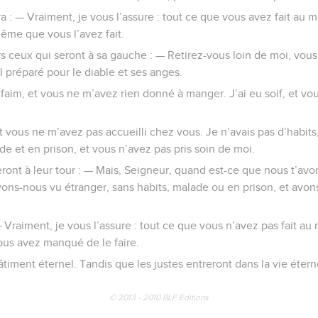
ra : — Vraiment, je vous l’assure : tout ce que vous avez fait au 
même que vous l’avez fait.
ers ceux qui seront à sa gauche : — Retirez-vous loin de moi, vous
l préparé pour le diable et ses anges.
la faim, et vous ne m’avez rien donné à manger. J’ai eu soif, et v
et vous ne m’avez pas accueilli chez vous. Je n’avais pas d’habit
de et en prison, et vous n’avez pas pris soin de moi.
eront à leur tour : — Mais, Seigneur, quand est-ce que nous t’avon
avons-nous vu étranger, sans habits, malade ou en prison, et avo
 — Vraiment, je vous l’assure : tout ce que vous n’avez pas fait 
vous avez manqué de le faire.
hâtiment éternel. Tandis que les justes entreront dans la vie étern
© 2013 - 2010 BLF Editions