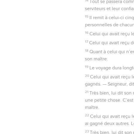
14
Tout se passera comme
serviteurs et leur confi
15
Il remit à celui-ci ci
personnelles de chacun. 
16
Celui qui avait reçu le
17
Celui qui avait reçu 
18
Quant à celui qui n’en
son maître.
19
Le voyage dura longte
20
Celui qui avait reçu 
gagnés. — Seigneur, dit-
21
Très bien, lui dit son
une petite chose. C’est
maître.
22
Celui qui avait reçu 
ai gagné deux autres. L
23
Très bien, lui dit son