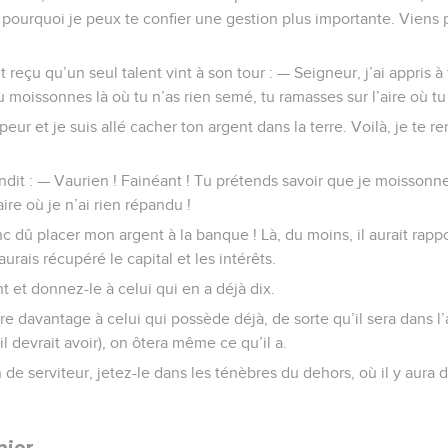
 pourquoi je peux te confier une gestion plus importante. Viens p
ait reçu qu’un seul talent vint à son tour : — Seigneur, j’ai appri
 moissonnes là où tu n’as rien semé, tu ramasses sur l’aire où tu
e peur et je suis allé cacher ton argent dans la terre. Voilà, je te
dit : — Vaurien ! Fainéant ! Tu prétends savoir que je moissonne
aire où je n’ai rien répandu !
nc dû placer mon argent à la banque ! Là, du moins, il aurait rap
aurais récupéré le capital et les intérêts.
nt et donnez-le à celui qui en a déjà dix.
e davantage à celui qui possède déjà, de sorte qu’il sera dans l
il devrait avoir), on ôtera même ce qu’il a.
 de serviteur, jetez-le dans les ténèbres du dehors, où il y aura 
nier