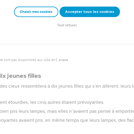
 regrets.
Accepter tous les cookies
Choisir mes cookies
© 2013 - 2010 BLF Editions
Tout refuser
ne sont pas disponibles aux USA et C anada.
ix jeunes filles
des cieux ressemblera à dix jeunes filles qui s’en allèrent, leurs
ient étourdies, les cinq autres étaient prévoyantes.
bien pris leurs lampes, mais elles n’avaient pas pensé à emporter
évoyantes avaient pris, en même temps que leurs lampes, des fl