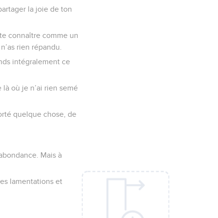
artager la joie de ton
s à te connaître comme un
 n’as rien répandu.
 rends intégralement ce
 là où je n’ai rien semé
porté quelque chose, de
’abondance. Mais à
des lamentations et