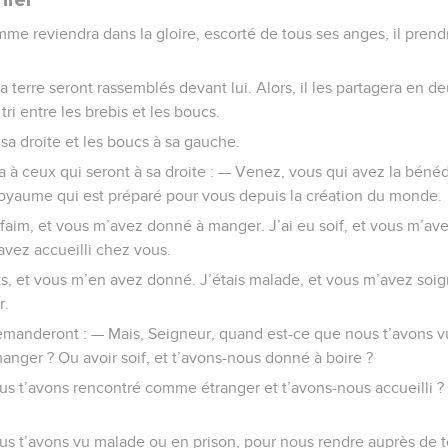
mme reviendra dans la gloire, escorté de tous ses anges, il prend
a terre seront rassemblés devant lui. Alors, il les partagera en d
tri entre les brebis et les boucs.
à sa droite et les boucs à sa gauche.
ra à ceux qui seront à sa droite : — Venez, vous qui avez la béné
oyaume qui est préparé pour vous depuis la création du monde.
la faim, et vous m’avez donné à manger. J’ai eu soif, et vous m’av
avez accueilli chez vous.
ts, et vous m’en avez donné. J’étais malade, et vous m’avez soign
r.
 demanderont : — Mais, Seigneur, quand est-ce que nous t’avons vu 
nger ? Ou avoir soif, et t’avons-nous donné à boire ?
s t’avons rencontré comme étranger et t’avons-nous accueilli ? 
s t’avons vu malade ou en prison, pour nous rendre auprès de t