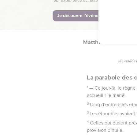
lamentations et d’amers
Matthieu
25
Les vidéos 
La parabole des d
1
— Ce jour-là, le règne 
accueillir le marié.
2
Cinq d’entre elles éta
3
Les étourdies avaient 
4
Celles qui étaient pr
provision d’huile.