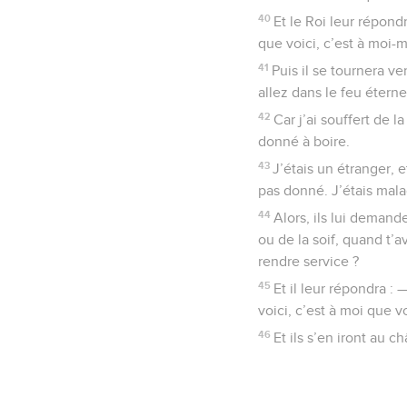
40
Et le Roi leur répond
que voici, c’est à moi-
41
Puis il se tournera v
allez dans le feu éterne
42
Car j’ai souffert de 
donné à boire.
43
J’étais un étranger, 
pas donné. J’étais mala
44
Alors, ils lui demand
ou de la soif, quand t’
rendre service ?
45
Et il leur répondra :
voici, c’est à moi que 
46
Et ils s’en iront au c