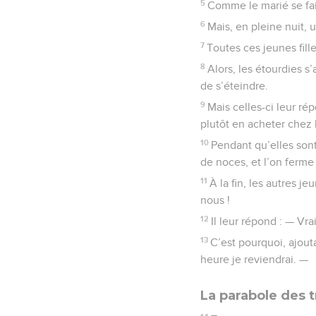
5
Comme le marié se fait
6
Mais, en pleine nuit, un 
7
Toutes ces jeunes fill
8
Alors, les étourdies 
de s’éteindre.
9
Mais celles-ci leur ré
plutôt en acheter chez 
10
Pendant qu’elles sont 
de noces, et l’on ferme 
11
À la fin, les autres je
nous !
12
Il leur répond : — Vra
13
C’est pourquoi, ajout
heure je reviendrai. —
La parabole des t