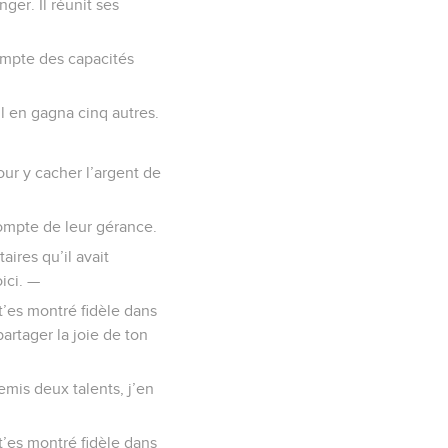
er. Il réunit ses
 compte des capacités
’il en gagna cinq autres.
pour y cacher l’argent de
compte de leur gérance.
aires qu’il avait
oici. —
 t’es montré fidèle dans
artager la joie de ton
remis deux talents, j’en
 t’es montré fidèle dans