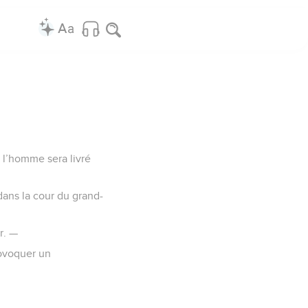
e l’homme sera livré
dans la cour du grand-
r. —
provoquer un