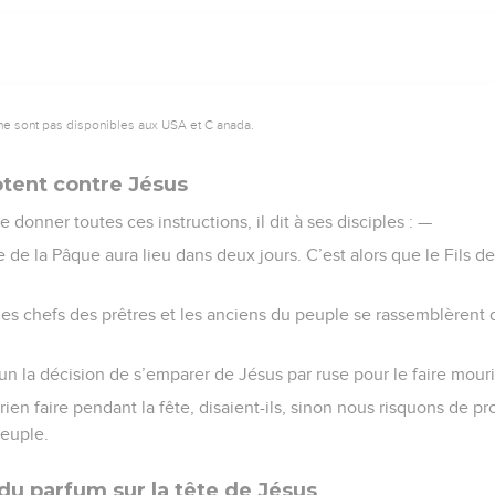
ne sont pas disponibles aux USA et C anada.
tent contre Jésus
 donner toutes ces instructions, il dit à ses disciples : —
 de la Pâque aura lieu dans deux jours. C’est alors que le Fils d
es chefs des prêtres et les anciens du peuple se rassemblèrent 
un la décision de s’emparer de Jésus par ruse pour le faire mouri
, rien faire pendant la fête, disaient-ils, sinon nous risquons de 
euple.
 parfum sur la tête de Jésus