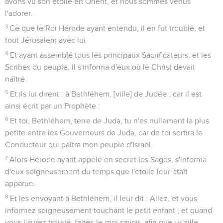
avons vu son étoile en Orient, et nous sommes venus
l'adorer.
3
Ce que le Roi Hérode ayant entendu, il en fut troublé, et
tout Jérusalem avec lui.
4
Et ayant assemblé tous les principaux Sacrificateurs, et les
Scribes du peuple, il s'informa d'eux où le Christ devait
naître.
5
Et ils lui dirent : à Bethléhem, [ville] de Judée ; car il est
ainsi écrit par un Prophète :
6
Et toi, Bethléhem, terre de Juda, tu n'es nullement la plus
petite entre les Gouverneurs de Juda, car de toi sortira le
Conducteur qui paîtra mon peuple d'Israël.
7
Alors Hérode ayant appelé en secret les Sages, s'informa
d'eux soigneusement du temps que l'étoile leur était
apparue.
8
Et les envoyant à Bethléhem, il leur dit : Allez, et vous
informez soigneusement touchant le petit enfant ; et quand
vous l'aurez trouvé, faites-le-moi savoir, afin que j'y aille