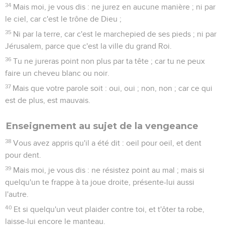
34
Mais moi, je vous dis : ne jurez en aucune manière ; ni par
le ciel, car c'est le trône de Dieu ;
35
Ni par la terre, car c'est le marchepied de ses pieds ; ni par
Jérusalem, parce que c'est la ville du grand Roi.
36
Tu ne jureras point non plus par ta tête ; car tu ne peux
faire un cheveu blanc ou noir.
37
Mais que votre parole soit : oui, oui ; non, non ; car ce qui
est de plus, est mauvais.
Enseignement au sujet de la vengeance
38
Vous avez appris qu'il a été dit : oeil pour oeil, et dent
pour dent.
39
Mais moi, je vous dis : ne résistez point au mal ; mais si
quelqu'un te frappe à ta joue droite, présente-lui aussi
l'autre.
40
Et si quelqu'un veut plaider contre toi, et t'ôter ta robe,
laisse-lui encore le manteau.