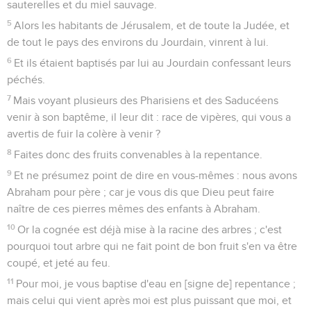
sauterelles et du miel sauvage.
5
Alors les habitants de Jérusalem, et de toute la Judée, et
de tout le pays des environs du Jourdain, vinrent à lui.
6
Et ils étaient baptisés par lui au Jourdain confessant leurs
péchés.
7
Mais voyant plusieurs des Pharisiens et des Saducéens
venir à son baptême, il leur dit : race de vipères, qui vous a
avertis de fuir la colère à venir ?
8
Faites donc des fruits convenables à la repentance.
9
Et ne présumez point de dire en vous-mêmes : nous avons
Abraham pour père ; car je vous dis que Dieu peut faire
naître de ces pierres mêmes des enfants à Abraham.
10
Or la cognée est déjà mise à la racine des arbres ; c'est
pourquoi tout arbre qui ne fait point de bon fruit s'en va être
coupé, et jeté au feu.
11
Pour moi, je vous baptise d'eau en [signe de] repentance ;
mais celui qui vient après moi est plus puissant que moi, et