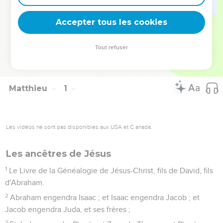
donne accès à son royaume : se convertir et devenir comme
de petits enfants (18.3).
Accepter tous les cookies
La Bible Du Semeur Copyright © 1992, 1999 by Biblica, Inc.® Used by
Tout refuser
permission. All rights reserved worldwide.
Matthieu
1
Les vidéos ne sont pas disponibles aux USA et C anada.
Les ancêtres de Jésus
1
Le Livre de la Généalogie de Jésus-Christ, fils de David, fils
d'Abraham.
2
Abraham engendra Isaac ; et Isaac engendra Jacob ; et
Jacob engendra Juda, et ses frères ;
3