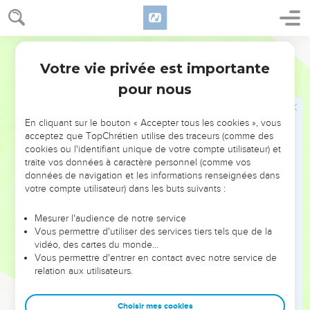
appartient à ceux qui *changent de vie (4.7), qui
reconnaissent leur besoin de Dieu (5.1-10).
Martin
Mais le roi a beau donner les signes du royaume en
Votre vie privée est importante
Matthieu
Introduction
guérissant les malades, en donnant à manger aux foules
pour nous
affamées (ch. 8, 9, 12, 14-15), il est rejeté, comme il l’avait
annoncé lui-même à plusieurs reprises : les Juifs qui
En cliquant sur le bouton « Accepter tous les cookies », vous
demandaient un roi n’avaient pas compris que ce roi devait
acceptez que TopChrétien utilise des traceurs (comme des
souffrir.
cookies ou l'identifiant unique de votre compte utilisateur) et
traite vos données à caractère personnel (comme vos
données de navigation et les informations renseignées dans
« Es-tu le roi des Juifs ? » demande *Pilate après l’avoir
votre compte utilisateur) dans les buts suivants :
arrêté. « Tu le dis toi-même », répond Jésus (27.11).
Mesurer l'audience de notre service
Après sa résurrection, Jésus révèle qu’il n’est pas
Vous permettre d'utiliser des services tiers tels que de la
seulement le roi des Juifs : « J’ai reçu les pleins pouvoirs
vidéo, des cartes du monde…
dans le ciel et sur terre » et il ordonne : « Faites des
Vous permettre d'entrer en contact avec notre service de
relation aux utilisateurs.
disciples parmi tous les peuples » (28.18-19).
Avant sa mort, Jésus avait donné à ses disciples la clé qui
Choisir mes cookies