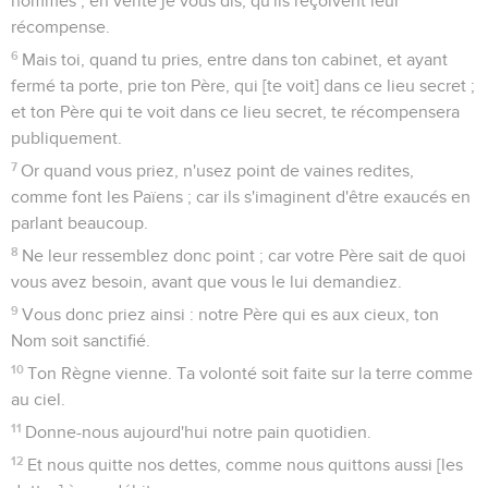
hommes ; en vérité je vous dis, qu'ils reçoivent leur
récompense.
6
Mais toi, quand tu pries, entre dans ton cabinet, et ayant
fermé ta porte, prie ton Père, qui [te voit] dans ce lieu secret ;
et ton Père qui te voit dans ce lieu secret, te récompensera
publiquement.
7
Or quand vous priez, n'usez point de vaines redites,
comme font les Païens ; car ils s'imaginent d'être exaucés en
parlant beaucoup.
8
Ne leur ressemblez donc point ; car votre Père sait de quoi
vous avez besoin, avant que vous le lui demandiez.
9
Vous donc priez ainsi : notre Père qui es aux cieux, ton
Nom soit sanctifié.
10
Ton Règne vienne. Ta volonté soit faite sur la terre comme
au ciel.
11
Donne-nous aujourd'hui notre pain quotidien.
12
Et nous quitte nos dettes, comme nous quittons aussi [les