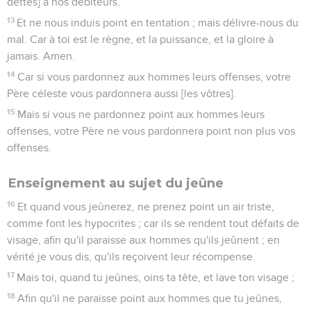
dettes] à nos débiteurs.
13
Et ne nous induis point en tentation ; mais délivre-nous du
mal. Car à toi est le règne, et la puissance, et la gloire à
jamais. Amen.
14
Car si vous pardonnez aux hommes leurs offenses, votre
Père céleste vous pardonnera aussi [les vôtres].
15
Mais si vous ne pardonnez point aux hommes leurs
offenses, votre Père ne vous pardonnera point non plus vos
offenses.
Enseignement au sujet du jeûne
16
Et quand vous jeûnerez, ne prenez point un air triste,
comme font les hypocrites ; car ils se rendent tout défaits de
visage, afin qu'il paraisse aux hommes qu'ils jeûnent ; en
vérité je vous dis, qu'ils reçoivent leur récompense.
17
Mais toi, quand tu jeûnes, oins ta tête, et lave ton visage ;
18
Afin qu'il ne paraisse point aux hommes que tu jeûnes,