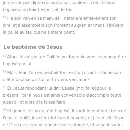
je ne suis pas digne de porter ses souliers ; celui-là vous
baptisera du Saint-Esprit, et de feu.
12
Il a son van en sa main, et il nettoiera entièrement son
aire, et il assemblera son froment au grenier ; mais il brûlera
la paille au feu qui ne s'éteint point.
Le baptême de Jésus
13
Alors Jésus vint de Galilée au Jourdain vers Jean pour être
baptisé par lui.
14
Mais Jean l'en empêchait fort, en [lui] disant : J'ai besoin
d'être baptisé par toi, et tu viens vers moi ?
15
Et Jésus répondant lui dit : Laisse [moi faire] pour le
présent : car il nous est ainsi convenable d'accomplir toute
justice ; et alors il le laissa faire.
16
Et quand Jésus eut été baptisé, il sortit incontinent hors de
l'eau, et voilà, les cieux lui furent ouverts, et [Jean] vit l'Esprit
de Dieu descendant comme une colombe, et venant sur lui.