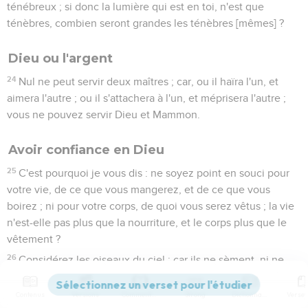
ténébreux ; si donc la lumière qui est en toi, n'est que
ténèbres, combien seront grandes les ténèbres [mêmes] ?
Dieu ou l'argent
24
Nul ne peut servir deux maîtres ; car, ou il haïra l'un, et
aimera l'autre ; ou il s'attachera à l'un, et méprisera l'autre ;
vous ne pouvez servir Dieu et Mammon.
Avoir confiance en Dieu
25
C'est pourquoi je vous dis : ne soyez point en souci pour
votre vie, de ce que vous mangerez, et de ce que vous
boirez ; ni pour votre corps, de quoi vous serez vêtus ; la vie
n'est-elle pas plus que la nourriture, et le corps plus que le
vêtement ?
26
Considérez les oiseaux du ciel ; car ils ne sèment, ni ne
moissonnent, ni n'assemblent dans des greniers, et
cependant votre Père céleste les nourrit ; n'êtes-vous pas
Contenus
Versions
Commentaires
Strong
Dictionnaire