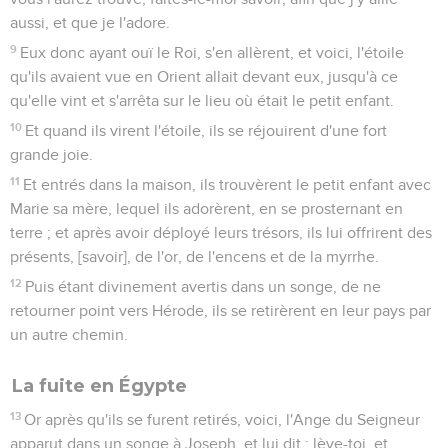
aussi, et que je l'adore.
9
Eux donc ayant ouï le Roi, s'en allèrent, et voici, l'étoile
qu'ils avaient vue en Orient allait devant eux, jusqu'à ce
qu'elle vint et s'arrêta sur le lieu où était le petit enfant.
10
Et quand ils virent l'étoile, ils se réjouirent d'une fort
grande joie.
11
Et entrés dans la maison, ils trouvèrent le petit enfant avec
Marie sa mère, lequel ils adorèrent, en se prosternant en
terre ; et après avoir déployé leurs trésors, ils lui offrirent des
présents, [savoir], de l'or, de l'encens et de la myrrhe.
12
Puis étant divinement avertis dans un songe, de ne
retourner point vers Hérode, ils se retirèrent en leur pays par
un autre chemin.
La fuite en Égypte
13
Or après qu'ils se furent retirés, voici, l'Ange du Seigneur
apparut dans un songe à Joseph, et lui dit : lève-toi, et