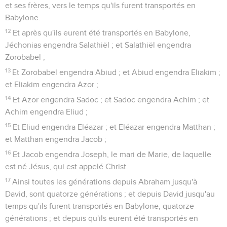
et ses frères, vers le temps qu'ils furent transportés en
Babylone.
12
Et après qu'ils eurent été transportés en Babylone,
Jéchonias engendra Salathiël ; et Salathiël engendra
Zorobabel ;
13
Et Zorobabel engendra Abiud ; et Abiud engendra Eliakim ;
et Eliakim engendra Azor ;
14
Et Azor engendra Sadoc ; et Sadoc engendra Achim ; et
Achim engendra Eliud ;
15
Et Eliud engendra Eléazar ; et Eléazar engendra Matthan ;
et Matthan engendra Jacob ;
16
Et Jacob engendra Joseph, le mari de Marie, de laquelle
est né Jésus, qui est appelé Christ.
17
Ainsi toutes les générations depuis Abraham jusqu'à
David, sont quatorze générations ; et depuis David jusqu'au
temps qu'ils furent transportés en Babylone, quatorze
générations ; et depuis qu'ils eurent été transportés en