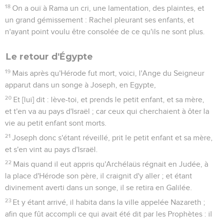
18
On a ouï à Rama un cri, une lamentation, des plaintes, et
un grand gémissement : Rachel pleurant ses enfants, et
n'ayant point voulu être consolée de ce qu'ils ne sont plus.
Le retour d'Égypte
19
Mais après qu'Hérode fut mort, voici, l'Ange du Seigneur
apparut dans un songe à Joseph, en Egypte,
20
Et [lui] dit : lève-toi, et prends le petit enfant, et sa mère,
et t'en va au pays d'Israël ; car ceux qui cherchaient à ôter la
vie au petit enfant sont morts.
21
Joseph donc s'étant réveillé, prit le petit enfant et sa mère,
et s'en vint au pays d'Israël.
22
Mais quand il eut appris qu'Archélaüs régnait en Judée, à
la place d'Hérode son père, il craignit d'y aller ; et étant
divinement averti dans un songe, il se retira en Galilée.
23
Et y étant arrivé, il habita dans la ville appelée Nazareth ;
afin que fût accompli ce qui avait été dit par les Prophètes : il