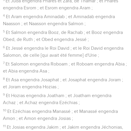
Et Juda engendra Pharès et Zara, de Thamar ; et Pharès
engendra Esrom ; et Esrom engendra Aram ;
4
Et Aram engendra Aminadab ; et Aminadab engendra
Naasson ; et Naasson engendra Salmon ;
5
Et Salmon engendra Booz, de Rachab ; et Booz engendra
Obed, de Ruth ; et Obed engendra Jessé ;
6
Et Jessé engendra le Roi David ; et le Roi David engendra
Salomon, de celle [qui avait été femme] d'Urie ;
7
Et Salomon engendra Roboam ; et Roboam engendra Abia ;
et Abia engendra Asa ;
8
Et Asa engendra Josaphat ; et Josaphat engendra Joram ;
et Joram engendra Hozias ;
9
Et Hozias engendra Joatham ; et Joatham engendra
Achaz ; et Achaz engendra Ezéchias ;
10
Et Ezéchias engendra Manassé ; et Manassé engendra
Amon ; et Amon engendra Josias ;
11
Et Josias engendra Jakim ; et Jakim engendra Jéchonias,