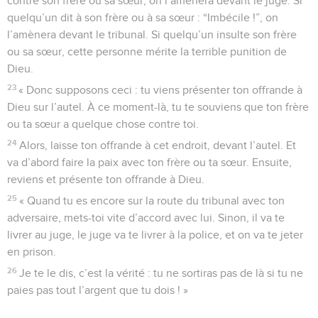
contre son frère ou sa sœur, on l’amènera devant le juge. Si
quelqu’un dit à son frère ou à sa sœur : “Imbécile !”, on
l’amènera devant le tribunal. Si quelqu’un insulte son frère
ou sa sœur, cette personne mérite la terrible punition de
Dieu.
23
« Donc supposons ceci : tu viens présenter ton offrande à
Dieu sur l’autel. À ce moment-là, tu te souviens que ton frère
ou ta sœur a quelque chose contre toi.
24
Alors, laisse ton offrande à cet endroit, devant l’autel. Et
va d’abord faire la paix avec ton frère ou ta sœur. Ensuite,
reviens et présente ton offrande à Dieu.
25
« Quand tu es encore sur la route du tribunal avec ton
adversaire, mets-toi vite d’accord avec lui. Sinon, il va te
livrer au juge, le juge va te livrer à la police, et on va te jeter
en prison.
26
Je te le dis, c’est la vérité : tu ne sortiras pas de là si tu ne
paies pas tout l’argent que tu dois ! »