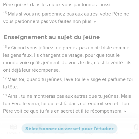
Père qui est dans les cieux vous pardonnera aussi.
15
Mais si vous ne pardonnez pas aux autres, votre Père ne
vous pardonnera pas vos fautes non plus. »
Enseignement au sujet du jeûne
16
« Quand vous jeûnez, ne prenez pas un air triste comme
les gens faux. Ils changent de visage, pour que tout le
monde voie qu’ils jeûnent. Je vous le dis, c’est la vérité : ils
ont déjà leur récompense.
17
Mais toi, quand tu jeûnes, lave-toi le visage et parfume-toi
la tête.
18
Ainsi, tu ne montreras pas aux autres que tu jeûnes. Mais
ton Père le verra, lui qui est là dans cet endroit secret. Ton
Père voit ce que tu fais en secret et il te récompensera. »
Des richesses dans le ciel
Contenus
Versions
Commentaires
Strong
Dictionnaire
19
« Ne cherchez pas à posséder beaucoup de richesses sur