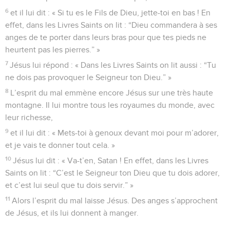
6
et il lui dit : « Si tu es le Fils de Dieu, jette-toi en bas ! En
effet, dans les Livres Saints on lit : “Dieu commandera à ses
anges de te porter dans leurs bras pour que tes pieds ne
heurtent pas les pierres.” »
7
Jésus lui répond : « Dans les Livres Saints on lit aussi : “Tu
ne dois pas provoquer le Seigneur ton Dieu.” »
8
L’esprit du mal emmène encore Jésus sur une très haute
montagne. Il lui montre tous les royaumes du monde, avec
leur richesse,
9
et il lui dit : « Mets-toi à genoux devant moi pour m’adorer,
et je vais te donner tout cela. »
10
Jésus lui dit : « Va-t’en, Satan ! En effet, dans les Livres
Saints on lit : “C’est le Seigneur ton Dieu que tu dois adorer,
et c’est lui seul que tu dois servir.” »
11
Alors l’esprit du mal laisse Jésus. Des anges s’approchent
de Jésus, et ils lui donnent à manger.