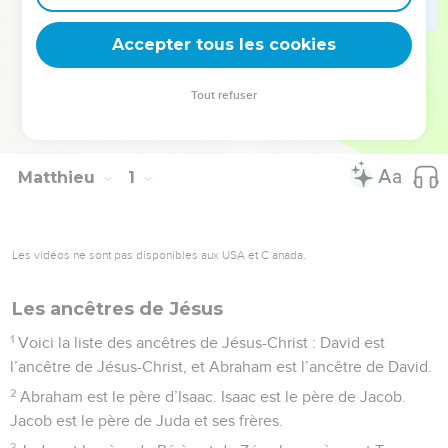
donne accès à son royaume : se convertir et devenir comme
de petits enfants (18.3).
Accepter tous les cookies
La Bible Du Semeur Copyright © 1992, 1999 by Biblica, Inc.® Used by
Tout refuser
permission. All rights reserved worldwide.
Matthieu
1
Les vidéos ne sont pas disponibles aux USA et C anada.
Les ancêtres de Jésus
1
Voici la liste des ancêtres de Jésus-Christ : David est
l’ancêtre de Jésus-Christ, et Abraham est l’ancêtre de David.
2
Abraham est le père d’Isaac. Isaac est le père de Jacob.
Jacob est le père de Juda et ses frères.
3