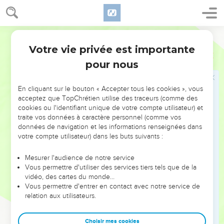
appartient à ceux qui *changent de vie (4.7), qui
reconnaissent leur besoin de Dieu (5.1-10).
Parole de Vie
Mais le roi a beau donner les signes du royaume en
Votre vie privée est importante
Matthieu
Introduction
guérissant les malades, en donnant à manger aux foules
pour nous
affamées (ch. 8, 9, 12, 14-15), il est rejeté, comme il l’avait
annoncé lui-même à plusieurs reprises : les Juifs qui
En cliquant sur le bouton « Accepter tous les cookies », vous
demandaient un roi n’avaient pas compris que ce roi devait
acceptez que TopChrétien utilise des traceurs (comme des
souffrir.
cookies ou l'identifiant unique de votre compte utilisateur) et
traite vos données à caractère personnel (comme vos
données de navigation et les informations renseignées dans
« Es-tu le roi des Juifs ? » demande *Pilate après l’avoir
votre compte utilisateur) dans les buts suivants :
arrêté. « Tu le dis toi-même », répond Jésus (27.11).
Mesurer l'audience de notre service
Après sa résurrection, Jésus révèle qu’il n’est pas
Vous permettre d'utiliser des services tiers tels que de la
seulement le roi des Juifs : « J’ai reçu les pleins pouvoirs
vidéo, des cartes du monde…
dans le ciel et sur terre » et il ordonne : « Faites des
Vous permettre d'entrer en contact avec notre service de
relation aux utilisateurs.
disciples parmi tous les peuples » (28.18-19).
Avant sa mort, Jésus avait donné à ses disciples la clé qui
Choisir mes cookies