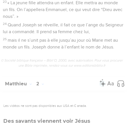
23
« La jeune fille attendra un enfant. Elle mettra au monde
un fils. On l’appellera Emmanuel, ce qui veut dire “Dieu avec
nous”. »
24
Quand Joseph se réveille, il fait ce que l’ange du Seigneur
lui a commandé. Il prend sa femme chez lui,
25
mais il ne s’unit pas à elle jusqu’au jour où Marie met au
monde un fils. Joseph donne à l’enfant le nom de Jésus.
© Société biblique française – Bibli’O, 2000, avec autorisation. Pour vous procurer
une Bible imprimée, rendez-vous sur www.editionsbiblio.fr
Matthieu
2
Les vidéos ne sont pas disponibles aux USA et C anada.
Des savants viennent voir Jésus