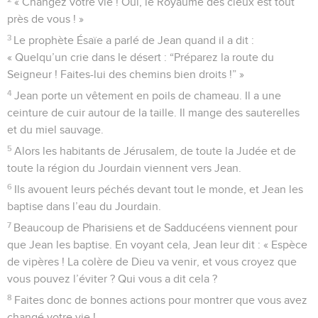
« Changez votre vie ! Oui, le Royaume des cieux est tout
près de vous ! »
3
Le prophète Ésaïe a parlé de Jean quand il a dit :
« Quelqu’un crie dans le désert : “Préparez la route du
Seigneur ! Faites-lui des chemins bien droits !” »
4
Jean porte un vêtement en poils de chameau. Il a une
ceinture de cuir autour de la taille. Il mange des sauterelles
et du miel sauvage.
5
Alors les habitants de Jérusalem, de toute la Judée et de
toute la région du Jourdain viennent vers Jean.
6
Ils avouent leurs péchés devant tout le monde, et Jean les
baptise dans l’eau du Jourdain.
7
Beaucoup de Pharisiens et de Sadducéens viennent pour
que Jean les baptise. En voyant cela, Jean leur dit : « Espèce
de vipères ! La colère de Dieu va venir, et vous croyez que
vous pouvez l’éviter ? Qui vous a dit cela ?
8
Faites donc de bonnes actions pour montrer que vous avez
changé votre vie !