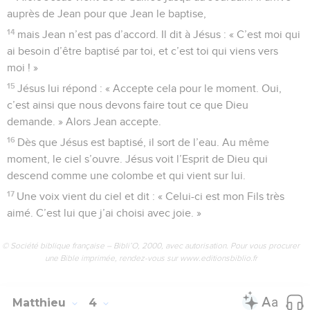
auprès de Jean pour que Jean le baptise,
14
mais Jean n’est pas d’accord. Il dit à Jésus : « C’est moi qui
ai besoin d’être baptisé par toi, et c’est toi qui viens vers
moi ! »
15
Jésus lui répond : « Accepte cela pour le moment. Oui,
c’est ainsi que nous devons faire tout ce que Dieu
demande. » Alors Jean accepte.
16
Dès que Jésus est baptisé, il sort de l’eau. Au même
moment, le ciel s’ouvre. Jésus voit l’Esprit de Dieu qui
descend comme une colombe et qui vient sur lui.
17
Une voix vient du ciel et dit : « Celui-ci est mon Fils très
aimé. C’est lui que j’ai choisi avec joie. »
© Société biblique française – Bibli’O, 2000, avec autorisation. Pour vous procurer
une Bible imprimée, rendez-vous sur www.editionsbiblio.fr
Matthieu
4