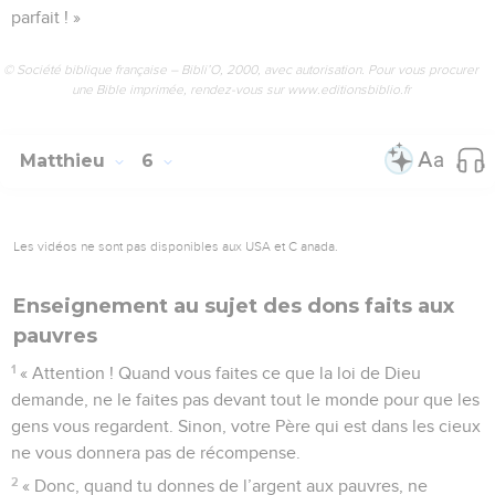
parfait ! »
© Société biblique française – Bibli’O, 2000, avec autorisation. Pour vous procurer
une Bible imprimée, rendez-vous sur www.editionsbiblio.fr
Matthieu
6
Les vidéos ne sont pas disponibles aux USA et C anada.
Enseignement au sujet des dons faits aux
pauvres
1
« Attention ! Quand vous faites ce que la loi de Dieu
demande, ne le faites pas devant tout le monde pour que les
gens vous regardent. Sinon, votre Père qui est dans les cieux
ne vous donnera pas de récompense.
2
« Donc, quand tu donnes de l’argent aux pauvres, ne