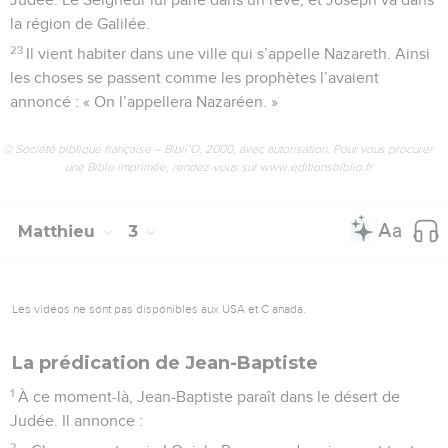
la région de Galilée.
23
Il vient habiter dans une ville qui s’appelle Nazareth. Ainsi
les choses se passent comme les prophètes l’avaient
annoncé : « On l’appellera Nazaréen. »
© Société biblique française – Bibli’O, 2000, avec autorisation. Pour vous procurer
une Bible imprimée, rendez-vous sur www.editionsbiblio.fr
Matthieu
3
Les vidéos ne sont pas disponibles aux USA et C anada.
La prédication de Jean-Baptiste
1
À ce moment-là, Jean-Baptiste paraît dans le désert de
Judée. Il annonce :
2