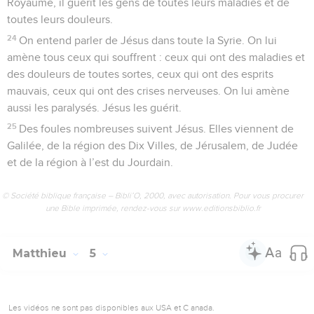
Royaume, il guérit les gens de toutes leurs maladies et de
toutes leurs douleurs.
24
On entend parler de Jésus dans toute la Syrie. On lui
amène tous ceux qui souffrent : ceux qui ont des maladies et
des douleurs de toutes sortes, ceux qui ont des esprits
mauvais, ceux qui ont des crises nerveuses. On lui amène
aussi les paralysés. Jésus les guérit.
25
Des foules nombreuses suivent Jésus. Elles viennent de
Galilée, de la région des Dix Villes, de Jérusalem, de Judée
et de la région à l’est du Jourdain.
© Société biblique française – Bibli’O, 2000, avec autorisation. Pour vous procurer
une Bible imprimée, rendez-vous sur www.editionsbiblio.fr
Matthieu
5
Les vidéos ne sont pas disponibles aux USA et C anada.