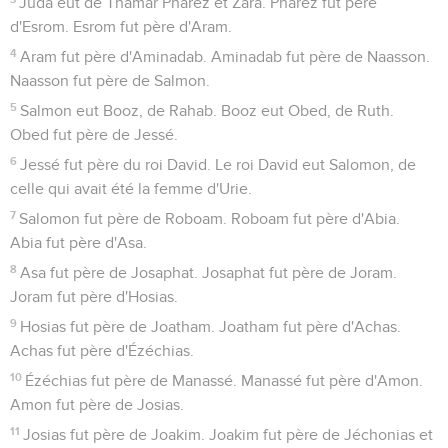
Juda eut de Thamar Pharez et Zara. Pharez fut père
d'Esrom. Esrom fut père d'Aram.
4
Aram fut père d'Aminadab. Aminadab fut père de Naasson.
Naasson fut père de Salmon.
5
Salmon eut Booz, de Rahab. Booz eut Obed, de Ruth.
Obed fut père de Jessé.
6
Jessé fut père du roi David. Le roi David eut Salomon, de
celle qui avait été la femme d'Urie.
7
Salomon fut père de Roboam. Roboam fut père d'Abia.
Abia fut père d'Asa.
8
Asa fut père de Josaphat. Josaphat fut père de Joram.
Joram fut père d'Hosias.
9
Hosias fut père de Joatham. Joatham fut père d'Achas.
Achas fut père d'Ézéchias.
10
Ézéchias fut père de Manassé. Manassé fut père d'Amon.
Amon fut père de Josias.
11
Josias fut père de Joakim. Joakim fut père de Jéchonias et