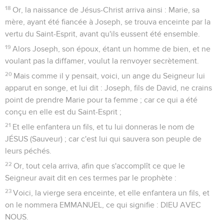
18
Or, la naissance de Jésus-Christ arriva ainsi : Marie, sa
mère, ayant été fiancée à Joseph, se trouva enceinte par la
vertu du Saint-Esprit, avant qu'ils eussent été ensemble.
19
Alors Joseph, son époux, étant un homme de bien, et ne
voulant pas la diffamer, voulut la renvoyer secrètement.
20
Mais comme il y pensait, voici, un ange du Seigneur lui
apparut en songe, et lui dit : Joseph, fils de David, ne crains
point de prendre Marie pour ta femme ; car ce qui a été
conçu en elle est du Saint-Esprit ;
21
Et elle enfantera un fils, et tu lui donneras le nom de
JÉSUS (Sauveur) ; car c'est lui qui sauvera son peuple de
leurs péchés.
22
Or, tout cela arriva, afin que s'accomplît ce que le
Seigneur avait dit en ces termes par le prophète :
23
Voici, la vierge sera enceinte, et elle enfantera un fils, et
on le nommera EMMANUEL, ce qui signifie : DIEU AVEC
NOUS.