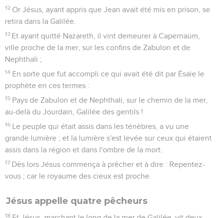
12
Or Jésus, ayant appris que Jean avait été mis en prison, se
retira dans la Galilée.
13
Et ayant quitté Nazareth, il vint demeurer à Capernaüm,
ville proche de la mer, sur les confins de Zabulon et de
Nephthali ;
14
En sorte que fut accompli ce qui avait été dit par Ésaïe le
prophète en ces termes :
15
Pays de Zabulon et de Nephthali, sur le chemin de la mer,
au-delà du Jourdain, Galilée des gentils !
16
Le peuple qui était assis dans les ténèbres, a vu une
grande lumière ; et la lumière s'est levée sur ceux qui étaient
assis dans la région et dans l'ombre de la mort.
17
Dès lors Jésus commença à prêcher et à dire : Repentez-
vous ; car le royaume des cieux est proche.
Jésus appelle quatre pêcheurs
18
Et Jésus, marchant le long de la mer de Galilée, vit deux