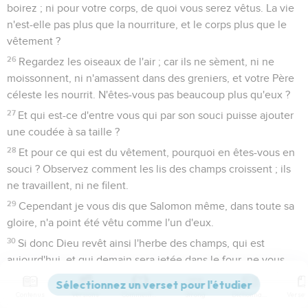
boirez ; ni pour votre corps, de quoi vous serez vêtus. La vie
n'est-elle pas plus que la nourriture, et le corps plus que le
vêtement ?
26
Regardez les oiseaux de l'air ; car ils ne sèment, ni ne
moissonnent, ni n'amassent dans des greniers, et votre Père
céleste les nourrit. N'êtes-vous pas beaucoup plus qu'eux ?
27
Et qui est-ce d'entre vous qui par son souci puisse ajouter
une coudée à sa taille ?
28
Et pour ce qui est du vêtement, pourquoi en êtes-vous en
souci ? Observez comment les lis des champs croissent ; ils
ne travaillent, ni ne filent.
29
Cependant je vous dis que Salomon même, dans toute sa
gloire, n'a point été vêtu comme l'un d'eux.
30
Si donc Dieu revêt ainsi l'herbe des champs, qui est
aujourd'hui, et qui demain sera jetée dans le four, ne vous
revêtira-t-il pas beaucoup plutôt, ô gens de petite foi ?
31
Contenus
Versions
Commentaires
Strong
Dictionnaire
Ne soyez donc point en souci, disant : Que mangerons-