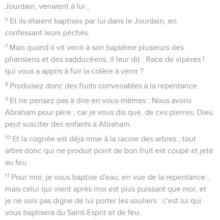
Jourdain, venaient à lui ;
6
Et ils étaient baptisés par lui dans le Jourdain, en
confessant leurs péchés.
7
Mais quand il vit venir à son baptême plusieurs des
pharisiens et des sadducéens, il leur dit : Race de vipères !
qui vous a appris à fuir la colère à venir ?
8
Produisez donc des fruits convenables à la repentance.
9
Et ne pensez pas à dire en vous-mêmes : Nous avons
Abraham pour père ; car je vous dis que, de ces pierres, Dieu
peut susciter des enfants à Abraham.
10
Et la cognée est déjà mise à la racine des arbres ; tout
arbre donc qui ne produit point de bon fruit est coupé et jeté
au feu.
11
Pour moi, je vous baptise d'eau, en vue de la repentance ;
mais celui qui vient après moi est plus puissant que moi, et
je ne suis pas digne de lui porter les souliers : c'est lui qui
vous baptisera du Saint-Esprit et de feu.