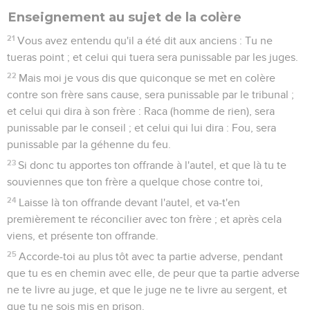
Enseignement au sujet de la colère
21
Vous avez entendu qu'il a été dit aux anciens : Tu ne
tueras point ; et celui qui tuera sera punissable par les juges.
22
Mais moi je vous dis que quiconque se met en colère
contre son frère sans cause, sera punissable par le tribunal ;
et celui qui dira à son frère : Raca (homme de rien), sera
punissable par le conseil ; et celui qui lui dira : Fou, sera
punissable par la géhenne du feu.
23
Si donc tu apportes ton offrande à l'autel, et que là tu te
souviennes que ton frère a quelque chose contre toi,
24
Laisse là ton offrande devant l'autel, et va-t'en
premièrement te réconcilier avec ton frère ; et après cela
viens, et présente ton offrande.
25
Accorde-toi au plus tôt avec ta partie adverse, pendant
que tu es en chemin avec elle, de peur que ta partie adverse
ne te livre au juge, et que le juge ne te livre au sergent, et
que tu ne sois mis en prison.