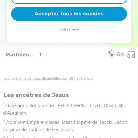
donne accès à son royaume : se convertir et devenir comme
de petits enfants (18.3).
Accepter tous les cookies
La Bible Du Semeur Copyright © 1992, 1999 by Biblica, Inc.® Used by
Tout refuser
permission. All rights reserved worldwide.
Matthieu
1
Les vidéos ne sont pas disponibles aux USA et C anada.
Les ancêtres de Jésus
1
Livre généalogique de JÉSUS-CHRIST, fils de David, fils
d'Abraham.
2
Abraham fut père d'Isaac. Isaac fut père de Jacob. Jacob
fut père de Juda et de ses frères.
3