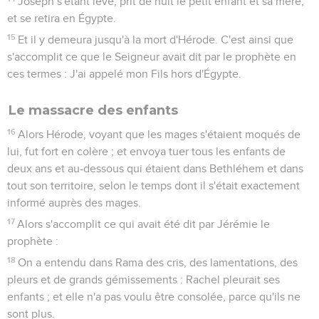
Joseph s'étant levé, prit de nuit le petit enfant et sa mère,
et se retira en Égypte.
15
Et il y demeura jusqu'à la mort d'Hérode. C'est ainsi que
s'accomplit ce que le Seigneur avait dit par le prophète en
ces termes : J'ai appelé mon Fils hors d'Égypte.
Le massacre des enfants
16
Alors Hérode, voyant que les mages s'étaient moqués de
lui, fut fort en colère ; et envoya tuer tous les enfants de
deux ans et au-dessous qui étaient dans Bethléhem et dans
tout son territoire, selon le temps dont il s'était exactement
informé auprès des mages.
17
Alors s'accomplit ce qui avait été dit par Jérémie le
prophète :
18
On a entendu dans Rama des cris, des lamentations, des
pleurs et de grands gémissements : Rachel pleurait ses
enfants ; et elle n'a pas voulu être consolée, parce qu'ils ne
sont plus.