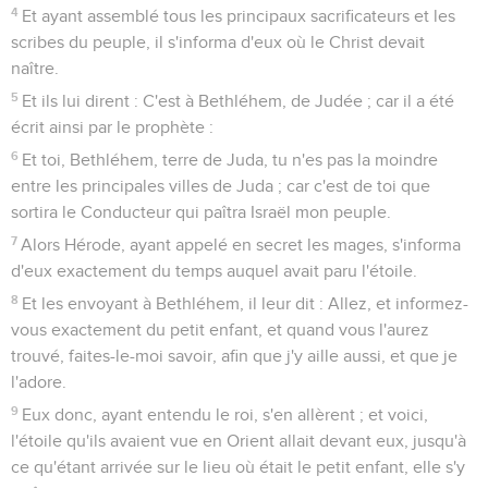
4
Et ayant assemblé tous les principaux sacrificateurs et les
scribes du peuple, il s'informa d'eux où le Christ devait
naître.
5
Et ils lui dirent : C'est à Bethléhem, de Judée ; car il a été
écrit ainsi par le prophète :
6
Et toi, Bethléhem, terre de Juda, tu n'es pas la moindre
entre les principales villes de Juda ; car c'est de toi que
sortira le Conducteur qui paîtra Israël mon peuple.
7
Alors Hérode, ayant appelé en secret les mages, s'informa
d'eux exactement du temps auquel avait paru l'étoile.
8
Et les envoyant à Bethléhem, il leur dit : Allez, et informez-
vous exactement du petit enfant, et quand vous l'aurez
trouvé, faites-le-moi savoir, afin que j'y aille aussi, et que je
l'adore.
9
Eux donc, ayant entendu le roi, s'en allèrent ; et voici,
l'étoile qu'ils avaient vue en Orient allait devant eux, jusqu'à
ce qu'étant arrivée sur le lieu où était le petit enfant, elle s'y