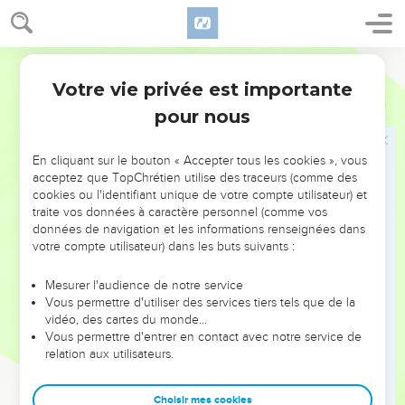
appartient à ceux qui *changent de vie (4.7), qui
reconnaissent leur besoin de Dieu (5.1-10).
Ostervald
Mais le roi a beau donner les signes du royaume en
Votre vie privée est importante
Matthieu
Introduction
guérissant les malades, en donnant à manger aux foules
pour nous
affamées (ch. 8, 9, 12, 14-15), il est rejeté, comme il l’avait
annoncé lui-même à plusieurs reprises : les Juifs qui
En cliquant sur le bouton « Accepter tous les cookies », vous
demandaient un roi n’avaient pas compris que ce roi devait
acceptez que TopChrétien utilise des traceurs (comme des
souffrir.
cookies ou l'identifiant unique de votre compte utilisateur) et
traite vos données à caractère personnel (comme vos
données de navigation et les informations renseignées dans
« Es-tu le roi des Juifs ? » demande *Pilate après l’avoir
votre compte utilisateur) dans les buts suivants :
arrêté. « Tu le dis toi-même », répond Jésus (27.11).
Mesurer l'audience de notre service
Après sa résurrection, Jésus révèle qu’il n’est pas
Vous permettre d'utiliser des services tiers tels que de la
seulement le roi des Juifs : « J’ai reçu les pleins pouvoirs
vidéo, des cartes du monde…
dans le ciel et sur terre » et il ordonne : « Faites des
Vous permettre d'entrer en contact avec notre service de
relation aux utilisateurs.
disciples parmi tous les peuples » (28.18-19).
Avant sa mort, Jésus avait donné à ses disciples la clé qui
Choisir mes cookies