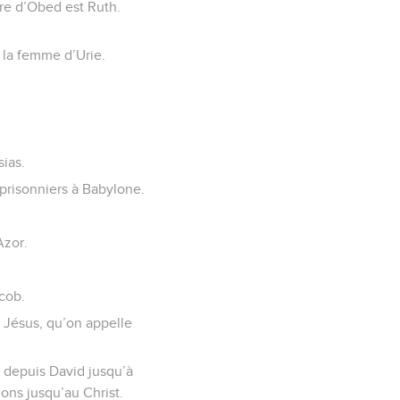
re d’Obed est Ruth.
 la femme d’Urie.
ias.
 prisonniers à Babylone.
Azor.
acob.
 Jésus, qu’on appelle
ns depuis David jusqu’à
ions jusqu’au Christ.