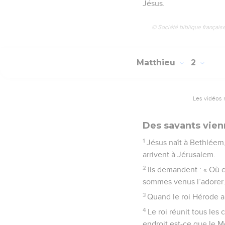
Jésus.
© Société biblique français
Matthieu
2
Les vidéos 
Des savants vien
1
Jésus naît à Bethléem,
arrivent à Jérusalem.
2
Ils demandent : « Où es
sommes venus l’adorer.
3
Quand le roi Hérode ap
4
Le roi réunit tous les
endroit est-ce que le Me