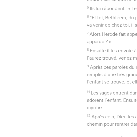
5
Ils lui répondent : « L
6
“Et toi, Bethléem, du 
va venir de chez toi, il
7
Alors Hérode fait appe
apparue ? »
8
Ensuite il les envoie
l’aurez trouvé, venez me 
9
Après ces paroles du ro
remplis d’une très grand
l’enfant se trouve, et ell
11
Les sages entrent dans
adorent l’enfant. Ensuit
myrrhe.
12
Après cela, Dieu les 
chemin pour rentrer dan