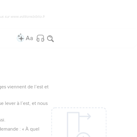
us sur www.editionsbiblio.fr
es viennent de l’est et
e lever à l’est, et nous
si.
r demande : « À quel