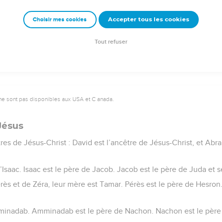
emeur Copyright © 1992, 1999 by Biblica, Inc.® Used by permission. All rights reser
Accepter tous les cookies
Choisir mes cookies
Tout refuser
ne sont pas disponibles aux USA et C anada.
Jésus
êtres de Jésus-Christ : David est l’ancêtre de Jésus-Christ, et Abr
Isaac. Isaac est le père de Jacob. Jacob est le père de Juda et se
rès et de Zéra, leur mère est Tamar. Pérès est le père de Hesron
minadab. Amminadab est le père de Nachon. Nachon est le père