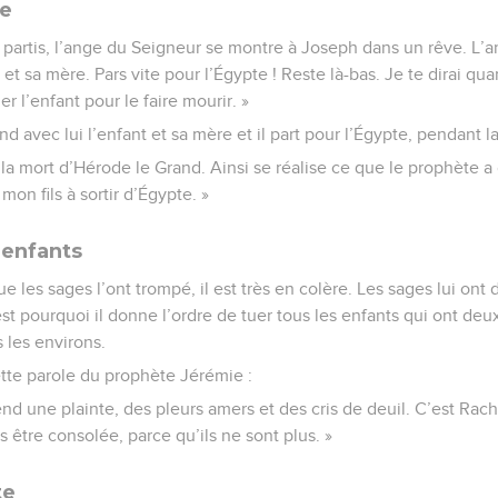
te
partis, l’ange du Seigneur se montre à Joseph dans un rêve. L’ange
 et sa mère. Pars vite pour l’Égypte ! Reste là-bas. Je te dirai qua
r l’enfant pour le faire mourir. »
nd avec lui l’enfant et sa mère et il part pour l’Égypte, pendant la
à la mort d’Hérode le Grand. Ainsi se réalise ce que le prophète a 
mon fils à sortir d’Égypte. »
 enfants
 les sages l’ont trompé, il est très en colère. Les sages lui ont
’est pourquoi il donne l’ordre de tuer tous les enfants qui ont d
 les environs.
cette parole du prophète Jérémie :
d une plainte, des pleurs amers et des cris de deuil. C’est Rach
s être consolée, parce qu’ils ne sont plus. »
te