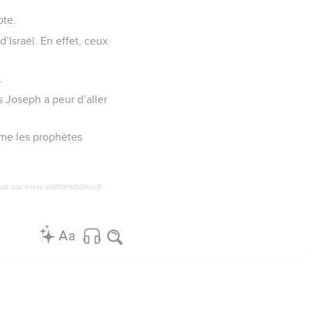
pte.
d’Israël. En effet, ceux
.
s Joseph a peur d’aller
omme les prophètes
us sur www.editionsbiblio.fr