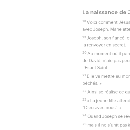
La naissance de 
18
Voici comment Jésus-C
avec Joseph, Marie atte
19
Joseph, son fiancé, e
la renvoyer en secret.
20
Au moment où il pense
de David, n’aie pas peu
l’Esprit Saint.
21
Elle va mettre au mond
péchés. »
22
Ainsi se réalise ce q
23
« La jeune fille atte
“Dieu avec nous”. »
24
Quand Joseph se révei
25
mais il ne s’unit pas