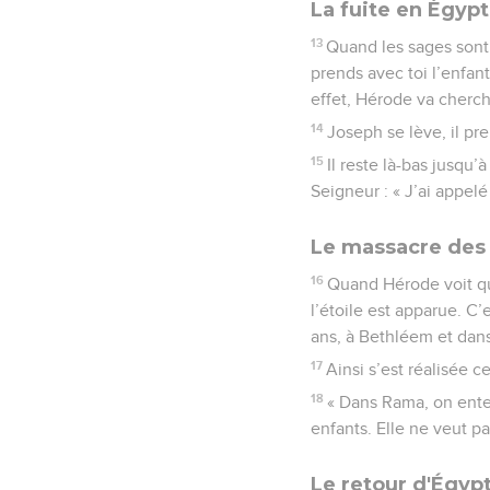
La fuite en Égyp
13
Quand les sages sont 
prends avec toi l’enfant
effet, Hérode va cherche
14
Joseph se lève, il pre
15
Il reste là-bas jusqu’
Seigneur : « J’ai appelé 
Le massacre des
16
Quand Hérode voit que
l’étoile est apparue. C
ans, à Bethléem et dans
17
Ainsi s’est réalisée 
18
« Dans Rama, on enten
enfants. Elle ne veut pa
Le retour d'Égyp