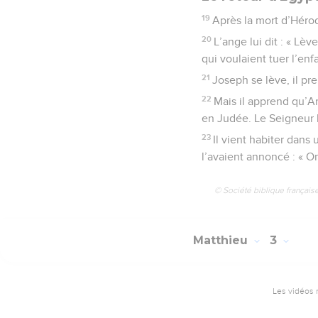
19
Après la mort d’Héro
20
L’ange lui dit : « Lèv
qui voulaient tuer l’enf
21
Joseph se lève, il pre
22
Mais il apprend qu’Ar
en Judée. Le Seigneur l
23
Il vient habiter dans
l’avaient annoncé : « O
© Société biblique français
Matthieu
3
Les vidéos 