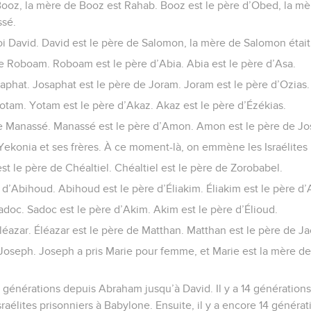
Booz, la mère de Booz est Rahab. Booz est le père d’Obed, la mè
ssé.
roi David. David est le père de Salomon, la mère de Salomon était
e Roboam. Roboam est le père d’Abia. Abia est le père d’Asa.
aphat. Josaphat est le père de Joram. Joram est le père d’Ozias.
Yotam. Yotam est le père d’Akaz. Akaz est le père d’Ézékias.
de Manassé. Manassé est le père d’Amon. Amon est le père de Jos
 Yekonia et ses frères. À ce moment-là, on emmène les Israélites
st le père de Chéaltiel. Chéaltiel est le père de Zorobabel.
 d’Abihoud. Abihoud est le père d’Éliakim. Éliakim est le père d’
adoc. Sadoc est le père d’Akim. Akim est le père d’Élioud.
Éléazar. Éléazar est le père de Matthan. Matthan est le père de J
 Joseph. Joseph a pris Marie pour femme, et Marie est la mère de
a 14 générations depuis Abraham jusqu’à David. Il y a 14 génératio
aélites prisonniers à Babylone. Ensuite, il y a encore 14 générat