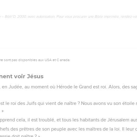
e – Bibli’O, 2000, avec autorisation. Pour vous procurer une Bible imprimée, rendez-vo
ne sont pas disponibles aux USA et C anada.
nent voir Jésus
 en Judée, au moment où Hérode le Grand est roi. Alors, des sag
t le roi des Juifs qui vient de naître ? Nous avons vu son étoile s
 »
prend cela, il est troublé, et tous les habitants de Jérusalem aus
 chefs des prêtres de son peuple avec les maîtres de la loi. Il leu
ssie doit naître ? »