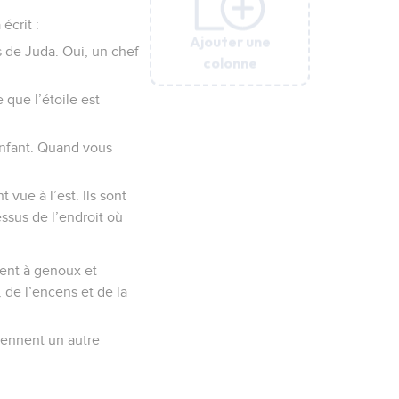
écrit :
Ajouter une
Ajouter une
Ajouter une
Ajouter une
Ajouter une
s de Juda. Oui, un chef
colonne
colonne
colonne
colonne
colonne
 que l’étoile est
’enfant. Quand vous
 vue à l’est. Ils sont
essus de l’endroit où
ttent à genoux et
, de l’encens et de la
prennent un autre