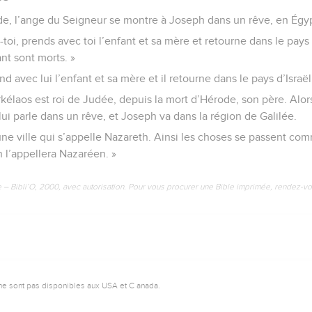
de, l’ange du Seigneur se montre à Joseph dans un rêve, en Égy
e-toi, prends avec toi l’enfant et sa mère et retourne dans le pays 
ant sont morts. »
nd avec lui l’enfant et sa mère et il retourne dans le pays d’Israël
kélaos est roi de Judée, depuis la mort d’Hérode, son père. Alor
ui parle dans un rêve, et Joseph va dans la région de Galilée.
 une ville qui s’appelle Nazareth. Ainsi les choses se passent c
n l’appellera Nazaréen. »
e – Bibli’O, 2000, avec autorisation. Pour vous procurer une Bible imprimée, rendez-vo
ne sont pas disponibles aux USA et C anada.