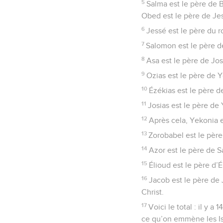
5
Salma est le père de 
Obed est le père de Je
6
Jessé est le père du 
7
Salomon est le père d
8
Asa est le père de Jos
9
Ozias est le père de 
10
Ézékias est le père 
11
Josias est le père de
12
Après cela, Yekonia e
13
Zorobabel est le père
14
Azor est le père de S
15
Élioud est le père d’
16
Jacob est le père de
Christ.
17
Voici le total : il y 
ce qu’on emmène les Isr