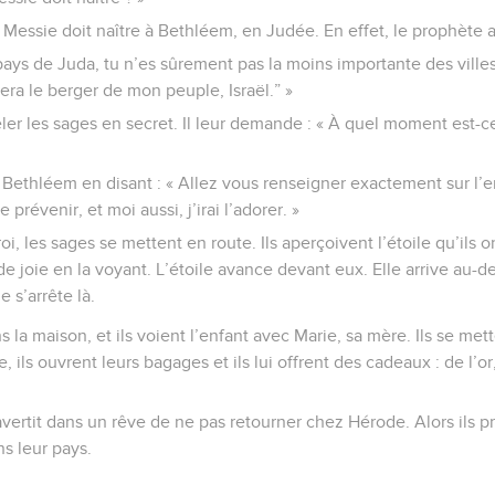
e Messie doit naître à Bethléem, en Judée. En effet, le prophète a 
pays de Juda, tu n’es sûrement pas la moins importante des ville
 sera le berger de mon peuple, Israël.” »
ler les sages en secret. Il leur demande : « À quel moment est-ce
 à Bethléem en disant : « Allez vous renseigner exactement sur l
prévenir, et moi aussi, j’irai l’adorer. »
i, les sages se mettent en route. Ils aperçoivent l’étoile qu’ils ont
e joie en la voyant. L’étoile avance devant eux. Elle arrive au-d
e s’arrête là.
 la maison, et ils voient l’enfant avec Marie, sa mère. Ils se me
e, ils ouvrent leurs bagages et ils lui offrent des cadeaux : de l’or
avertit dans un rêve de ne pas retourner chez Hérode. Alors ils 
s leur pays.