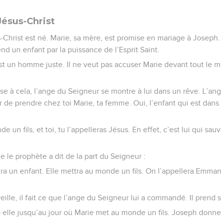
Jésus-Christ
hrist est né. Marie, sa mère, est promise en mariage à Joseph. 
nd un enfant par la puissance de l’Esprit Saint.
st un homme juste. Il ne veut pas accuser Marie devant tout le m
 à cela, l’ange du Seigneur se montre à lui dans un rêve. L’ange l
r de prendre chez toi Marie, ta femme. Oui, l’enfant qui est dans
e un fils, et toi, tu l’appelleras Jésus. En effet, c’est lui qui sa
ue le prophète a dit de la part du Seigneur :
ndra un enfant. Elle mettra au monde un fils. On l’appellera Emman
lle, il fait ce que l’ange du Seigneur lui a commandé. Il prend 
 à elle jusqu’au jour où Marie met au monde un fils. Joseph donne