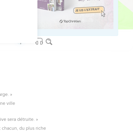
us sur www.editionsbiblio.fr
arge. »
ne ville
ve sera détruite. »
et chacun, du plus riche