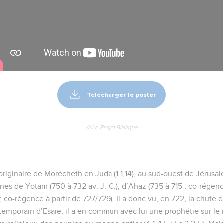
Télécharger le poster
© Le Projet Biblique
riginaire de Morécheth en Juda (1.1,14), au sud-ouest de Jérusa
gnes de Yotam (750 à 732 av. J.-C.), d’Ahaz (735 à 715 ; co-régen
; co-régence à partir de 727/729). Il a donc vu, en 722, la chute d
temporain d’Esaïe, il a en commun avec lui une prophétie sur le