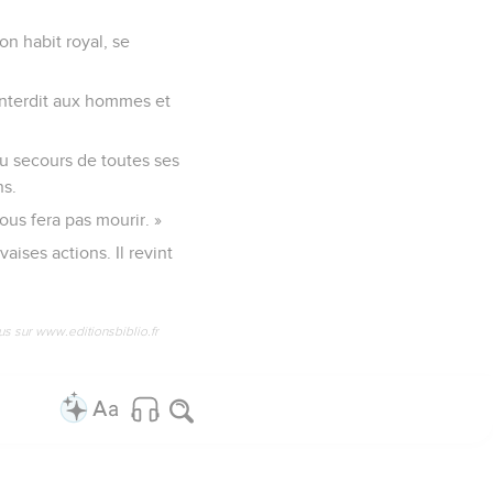
on habit royal, se
t interdit aux hommes et
u secours de toutes ses
ns.
ous fera pas mourir. »
aises actions. Il revint
us sur www.editionsbiblio.fr