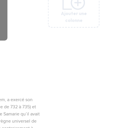
Ajouter une
Ajouter une
Ajouter une
Ajouter une
Ajouter une
Ajouter une
colonne
colonne
colonne
colonne
colonne
colonne
lem, a exercé son
ce de 732 à 735) et
e Samarie qu’il avait
 règne universel de