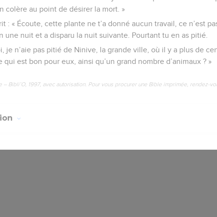
 colère au point de désirer la mort. »
it : « Écoute, cette plante ne t’a donné aucun travail, ce n’est pas 
n une nuit et a disparu la nuit suivante. Pourtant tu en as pitié.
 je n’aie pas pitié de Ninive, la grande ville, où il y a plus de ce
e qui est bon pour eux, ainsi qu’un grand nombre d’animaux ? »
e – Bibli’O, 1997, avec autorisation. Pour vous procurer une Bible imprimée, rendez-vo
tion