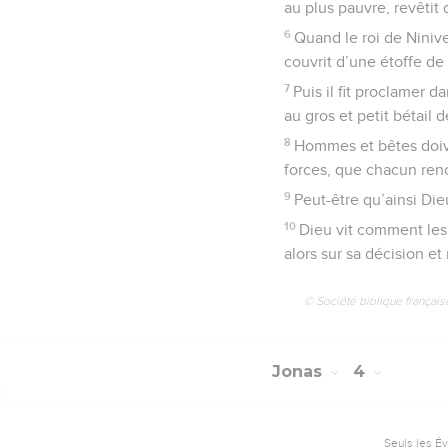
au plus pauvre, revêtit 
6
Quand le roi de Ninive
couvrit d’une étoffe de 
7
Puis il fit proclamer d
au gros et petit bétail 
8
Hommes et bêtes doive
forces, que chacun reno
9
Peut-être qu’ainsi Die
10
Dieu vit comment les N
alors sur sa décision et
© Société biblique français
Jonas
4
Seuls les É