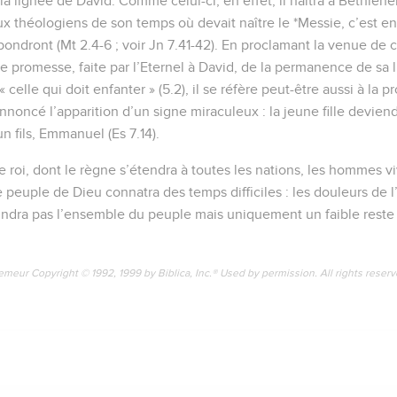
la lignée de David. Comme celui-ci, en effet, il naîtra à Bethléhem
théologiens de son temps où devait naître le *Messie, c’est en 
épondront (Mt 2.4-6 ; voir Jn 7.41-42). En proclamant la venue de 
e promesse, faite par l’Eternel à David, de la permanence de sa li
celle qui doit enfanter » (5.2), il se réfère peut-être aussi à la p
noncé l’apparition d’un signe miraculeux : la jeune fille deviend
n fils, Emmanuel (Es 7.14).
 roi, dont le règne s’étendra à toutes les nations, les hommes viv
e peuple de Dieu connatra des temps difficiles : les douleurs de l
eindra pas l’ensemble du peuple mais uniquement un faible reste 
emeur Copyright © 1992, 1999 by Biblica, Inc.® Used by permission. All rights reser