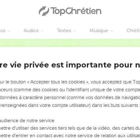
grand poisson qui avala Jonas. Durant trois jours et trois nuits
 prière au Seigneur, son Dieu :
éos
Audios
Textes
Musique
Chrét
étresse j’ai crié vers toi, Seigneur, et tu m’as répondu ; du gouff
entendu.
Français Courant
a mer, au plus profond de l’eau. Les flots m’encerclaient, tu faisai
re vie privée est importante pour 
Me voilà chassé loin de toi, Seigneur, pourtant j’aimerais revoir to
gorge. La mer me submergeait, des algues s’enroulaient autour de
sur le bouton « Accepter tous les cookies », vous acceptez que T
 base des montagnes, le monde des morts fermait pour toujours s
traceurs (comme des cookies ou l'identifiant unique de votre compte 
Dieu, tu m’as fait remonter vivant du gouffre.
s données à caractère personnel (comme vos données de navigatio
 quittait, j’ai pensé à toi, Seigneur, et ma prière est parvenue ju
 renseignées dans votre compte utilisateur) dans les buts suivants 
ulte aux faux dieux perdent toute chance de salut.
audience de notre service
 ma reconnaissance, je t’offrirai un sacrifice, je tiendrai les prome
ttre d'utiliser des services tiers tels que de la vidéo, des cartes
, qui me sauves !
ttre d'entrer en contact avec notre service de relation aux utilisat