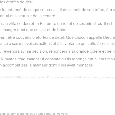
des étoffes de deuil.
 fut informé de ce qui se passait, il descendit de son trône, ôta s
deuil et s’assit sur de la cendre.
ans la ville ce décret : « Par ordre du roi et de ses ministres, il es
de manger quoi que ce soit et de boire.
nt être couverts d’étoffes de deuil. Que chacun appelle Dieu a
nce à ses mauvaises actions et à la violence qui colle à ses mai
u reviendra sur sa décision, renoncera à sa grande colère et ne n
inivites réagissaient : il constata qu’ils renonçaient à leurs mauv
 n’accomplit pas le malheur dont il les avait menacés.
e – Bibli’O, 1997, avec autorisation. Pour vous procurer une Bible imprimée, rendez-vo
vangiles sont disponibles en vidéo pour le moment.