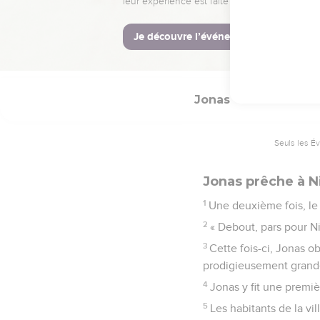
11
Sur un ordre du Seigne
© Société biblique français
Jonas
3
Seuls les É
Jonas prêche à N
1
Une deuxième fois, le
2
« Debout, pars pour Ni
3
Cette fois-ci, Jonas ob
prodigieusement grande, i
4
Jonas y fit une premiè
5
Les habitants de la vi