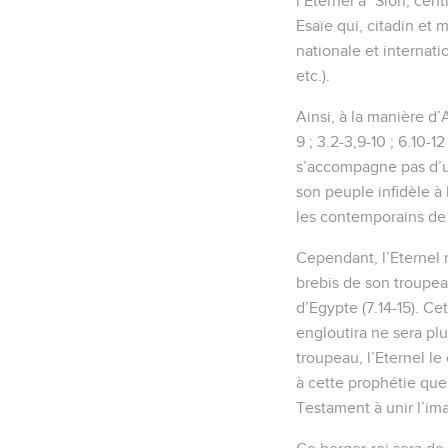
l’Eternel à *Sion, cen
Esaïe qui, citadin et 
nationale et internatio
etc.).
Ainsi, à la manière d’
9 ; 3.2-3,9-10 ; 6.10-1
s’accompagne pas d’un
son peuple infidèle à l
les contemporains de 
Cependant, l’Eternel
brebis de son troupea
d’Egypte (7.14-15). C
engloutira ne sera pl
troupeau, l’Eternel le
à cette prophétie que
Testament à unir l’ima