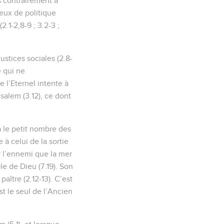
is contrairement à
jeux de politique
2.1-2,8-9 ; 3.2-3 ;
ustices sociales (2.8-
e qui ne
 l’Eternel intente à
rusalem (3.12), ce dont
 le petit nombre des
à celui de la sortie
r l’ennemi que la mer
e de Dieu (7.19). Son
aître (2.12-13). C’est
t le seul de l’Ancien