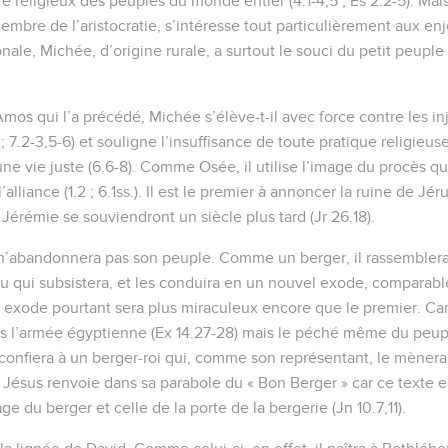
tre religieux des peuples du monde entier (4.1-4,5 ; Es 2.2-5). Ma
membre de l’aristocratie, s’intéresse tout particulièrement aux en
nale, Michée, d’origine rurale, a surtout le souci du petit peuple (
Amos qui l’a précédé, Michée s’élève-t-il avec force contre les inj
2 ; 7.2-3,5-6) et souligne l’insuffisance de toute pratique religieus
e vie juste (6.6-8). Comme Osée, il utilise l’image du procès que
’alliance (1.2 ; 6.1ss.). Il est le premier à annoncer la ruine de Jé
Jérémie se souviendront un siècle plus tard (Jr 26.18).
 n’abandonnera pas son peuple. Comme un berger, il rassemblera
u qui subsistera, et les conduira en un nouvel exode, comparable 
et exode pourtant sera plus miraculeux encore que le premier. Ca
us l’armée égyptienne (Ex 14.27-28) mais le péché même du peupl
 confiera à un berger-roi qui, comme son représentant, le mènera p
 Jésus renvoie dans sa parabole du « Bon Berger » car ce texte es
ge du berger et celle de la porte de la bergerie (Jn 10.7,11).