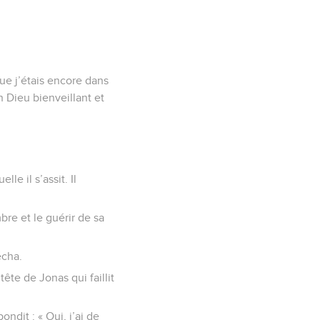
que j’étais encore dans
n Dieu bienveillant et
lle il s’assit. Il
bre et le guérir de sa
écha.
 tête de Jonas qui faillit
ndit : « Oui, j’ai de