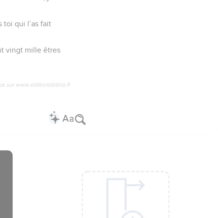
toi qui l’as fait
nt vingt mille êtres
us sur www.editionsbiblio.fr