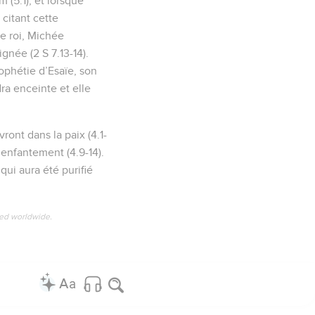
 (5.1), et lorsque
citant cette
ce roi, Michée
gnée (2 S 7.13-14).
rophétie d’Esaïe, son
ra enceinte et elle
ront dans la paix (4.1-
’enfantement (4.9-14).
qui aura été purifié
ved worldwide.