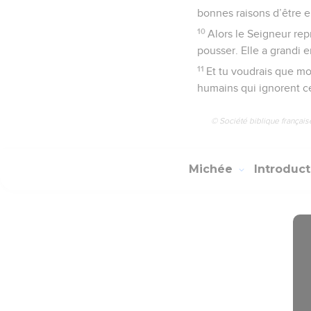
bonnes raisons d’être en
10
Alors le Seigneur repr
pousser. Elle a grandi e
11
Et tu voudrais que moi,
humains qui ignorent c
© Société biblique français
Michée
Introduc