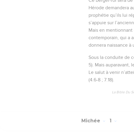
Ce berger-roi sera de 
Hérode demandera aux 
prophétie qu’ils lui r
s’appuie sur l’ancienn
Mais en mentionnant « 
contemporain, qui a an
donnera naissance à u
Sous la conduite de ce
5). Mais auparavant, l
Le salut à venir n’att
(4.6-8 ; 7.18).
La Bible Du S
Michée
1