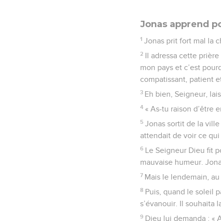
Jonas apprend po
1
Jonas prit fort mal la 
2
Il adressa cette prièr
mon pays et c’est pourq
compatissant, patient e
3
Eh bien, Seigneur, lais
4
« As-tu raison d’être 
5
Jonas sortit de la ville 
attendait de voir ce qui 
6
Le Seigneur Dieu fit p
mauvaise humeur. Jona
7
Mais le lendemain, au 
8
Puis, quand le soleil pa
s’évanouir. Il souhaita l
9
Dieu lui demanda : « As