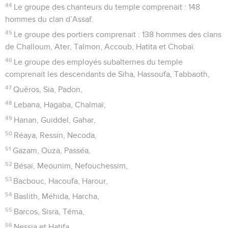
44
Le groupe des chanteurs du temple comprenait : 148
hommes du clan d’Assaf.
45
Le groupe des portiers comprenait : 138 hommes des clans
de Challoum, Ater, Talmon, Accoub, Hatita et Chobaï.
46
Le groupe des employés subalternes du temple
comprenait les descendants de Siha, Hassoufa, Tabbaoth,
47
Quéros, Sia, Padon,
48
Lebana, Hagaba, Chalmaï,
49
Hanan, Guiddel, Gahar,
50
Réaya, Ressin, Necoda,
51
Gazam, Ouza, Passéa,
52
Bésaï, Meounim, Nefouchessim,
53
Bacbouc, Hacoufa, Harour,
54
Baslith, Méhida, Harcha,
55
Barcos, Sisra, Téma,
56
Nessia et Hatifa.