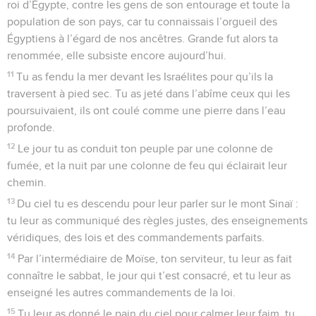
roi d’Égypte, contre les gens de son entourage et toute la
population de son pays, car tu connaissais l’orgueil des
Égyptiens à l’égard de nos ancêtres. Grande fut alors ta
renommée, elle subsiste encore aujourd’hui.
11
Tu as fendu la mer devant les Israélites pour qu’ils la
traversent à pied sec. Tu as jeté dans l’abîme ceux qui les
poursuivaient, ils ont coulé comme une pierre dans l’eau
profonde.
12
Le jour tu as conduit ton peuple par une colonne de
fumée, et la nuit par une colonne de feu qui éclairait leur
chemin.
13
Du ciel tu es descendu pour leur parler sur le mont Sinaï :
tu leur as communiqué des règles justes, des enseignements
véridiques, des lois et des commandements parfaits.
14
Par l’intermédiaire de Moïse, ton serviteur, tu leur as fait
connaître le sabbat, le jour qui t’est consacré, et tu leur as
enseigné les autres commandements de la loi.
15
Tu leur as donné le pain du ciel pour calmer leur faim, tu