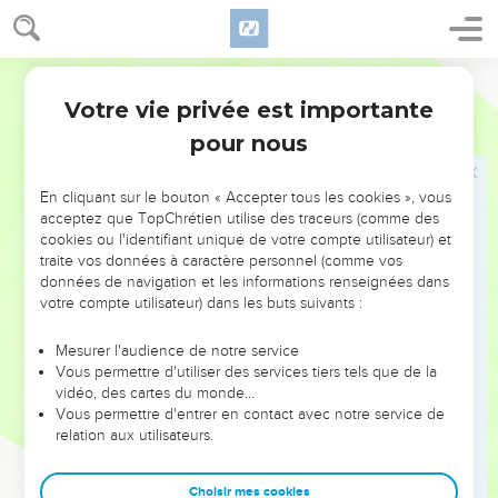
ceinture pendant qu’ils réparaient la muraille. Un homme
m’accompagnait, prêt à sonner de la trompette.
Français Courant
13
Je dis aux notables, aux magistrats et à tous ceux qui
Votre vie privée est importante
étaient présents : « Il y a encore beaucoup de travail à faire,
Néhémie
4
tout le long de la muraille. Or nous sommes répartis sur une
pour nous
grande distance et éloignés les uns des autres.
14
Où que vous soyez, si vous entendez une sonnerie de
En cliquant sur le bouton « Accepter tous les cookies », vous
acceptez que TopChrétien utilise des traceurs (comme des
trompette, rassemblez-vous auprès de moi. Et que notre
cookies ou l'identifiant unique de votre compte utilisateur) et
Dieu combatte avec nous ! »
traite vos données à caractère personnel (comme vos
15
données de navigation et les informations renseignées dans
Nous étions ainsi au travail de l’aube à la nuit, la moitié
votre compte utilisateur) dans les buts suivants :
d’entre nous tenant une lance à la main.
16
Durant cette période j’ordonnai à chaque responsable de
Mesurer l'audience de notre service
passer la nuit, avec son équipe de collaborateurs, à
Vous permettre d'utiliser des services tiers tels que de la
vidéo, des cartes du monde…
l’intérieur de Jérusalem, afin qu’ils puissent nous protéger
Vous permettre d'entrer en contact avec notre service de
durant la nuit et travailler le jour.
relation aux utilisateurs.
17
Moi-même, mes proches, mes collaborateurs et les
hommes de garde qui m’accompagnaient, nous ne retirions
Choisir mes cookies