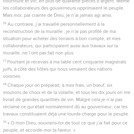
nourriture et vin, en plus de quarante pièces d’argent. Même
les collaborateurs des gouverneurs opprimaient le peuple.
Mais moi, par crainte de Dieu, je n’ai jamais agi ainsi.
16
Au contraire, j’ai travaillé personnellement à la
reconstruction de la muraille ; je n’ai pas profité de ma
situation pour acheter des terrains à bon compte, et mes
collaborateurs, qui participaient aussi aux travaux sur la
muraille, ne l’ont pas fait non plus.
17
Pourtant je recevais à ma table cent cinquante magistrats
juifs, à côté des hôtes qui nous venaient des nations
voisines.
18
Chaque jour on préparait, à mes frais, un bœuf, six
moutons de choix et de la volaille, et tous les dix jours on me
livrait de grandes quantités de vin. Malgré cela je n’ai pas
réclamé ce qui était normalement dû au gouverneur, car les
travaux constituaient déjà une lourde charge pour le peuple.
19
« O mon Dieu, souviens-toi de tout ce que j’ai fait pour ce
peuple, et accorde-moi ta faveur. »