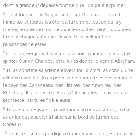
dont la grandeur dépasse tout ce que l’on peut exprimer !
6
C’est toi qui es le Seigneur, toi seul ! Tu as fait le ciel
immense et toutes les étoiles, la terre et tout ce qui s’y
trouve, les mers et tout ce qu’elles contiennent ; tu donnes
la vie à chaque créature. Devant toi s’inclinent les
puissances célestes.
7
C’est toi, Seigneur Dieu, qui as choisi Abram. Tu lui as fait
quitter Our en Chaldée, et tu lui as donné le nom d’Abraham.
8
Tu as constaté sa fidélité envers toi ; alors tu as conclu une
alliance avec lui : tu as promis de donner à ses descendants
le pays des Cananéens, des Hittites, des Amorites, des
Perizites, des Jébusites et des Guirgachites. Tu as tenu ta
promesse, car tu es fidèle aussi.
9
Tu as vu, en Égypte, la souffrance de nos ancêtres ; tu les
as entendus appeler à l’aide sur le bord de la mer des
Roseaux.
10
Tu as réalisé des prodiges extraordinaires dirigés contre le