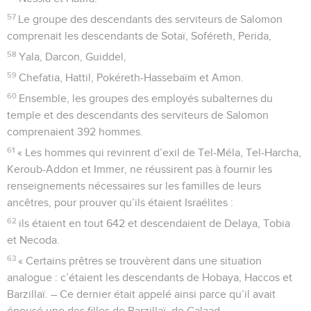
57
Le groupe des descendants des serviteurs de Salomon
comprenait les descendants de Sotaï, Soféreth, Perida,
58
Yala, Darcon, Guiddel,
59
Chefatia, Hattil, Pokéreth-Hassebaïm et Amon.
60
Ensemble, les groupes des employés subalternes du
temple et des descendants des serviteurs de Salomon
comprenaient 392 hommes.
61
« Les hommes qui revinrent d’exil de Tel-Méla, Tel-Harcha,
Keroub-Addon et Immer, ne réussirent pas à fournir les
renseignements nécessaires sur les familles de leurs
ancêtres, pour prouver qu’ils étaient Israélites :
62
ils étaient en tout 642 et descendaient de Delaya, Tobia
et Necoda.
63
« Certains prêtres se trouvèrent dans une situation
analogue : c’étaient les descendants de Hobaya, Haccos et
Barzillaï. – Ce dernier était appelé ainsi parce qu’il avait
épousé une des filles de Barzillaï, de Galaad. –