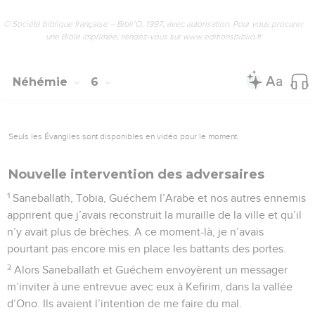
© Société biblique française – Bibli’O, 1997, avec autorisation. Pour vous procurer
une Bible imprimée, rendez-vous sur www.editionsbiblio.fr
Néhémie
6
Seuls les Évangiles sont disponibles en vidéo pour le moment.
Nouvelle intervention des adversaires
1
Saneballath, Tobia, Guéchem l’Arabe et nos autres ennemis
apprirent que j’avais reconstruit la muraille de la ville et qu’il
n’y avait plus de brèches. A ce moment-là, je n’avais
pourtant pas encore mis en place les battants des portes.
2
Alors Saneballath et Guéchem envoyèrent un messager
m’inviter à une entrevue avec eux à Kefirim, dans la vallée
d’Ono. Ils avaient l’intention de me faire du mal.