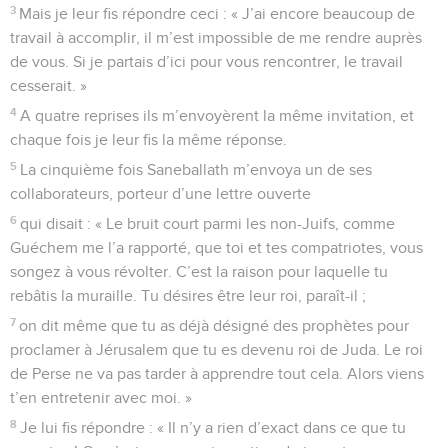
3
Mais je leur fis répondre ceci : « J’ai encore beaucoup de
travail à accomplir, il m’est impossible de me rendre auprès
de vous. Si je partais d’ici pour vous rencontrer, le travail
cesserait. »
4
A quatre reprises ils m’envoyèrent la même invitation, et
chaque fois je leur fis la même réponse.
5
La cinquième fois Saneballath m’envoya un de ses
collaborateurs, porteur d’une lettre ouverte
6
qui disait : « Le bruit court parmi les non-Juifs, comme
Guéchem me l’a rapporté, que toi et tes compatriotes, vous
songez à vous révolter. C’est la raison pour laquelle tu
rebâtis la muraille. Tu désires être leur roi, paraît-il ;
7
on dit même que tu as déjà désigné des prophètes pour
proclamer à Jérusalem que tu es devenu roi de Juda. Le roi
de Perse ne va pas tarder à apprendre tout cela. Alors viens
t’en entretenir avec moi. »
8
Je lui fis répondre : « Il n’y a rien d’exact dans ce que tu