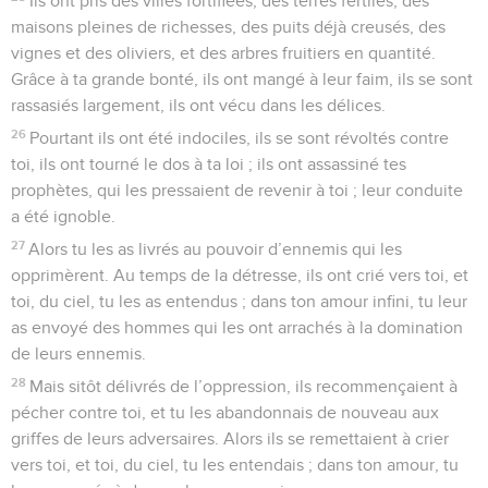
Ils ont pris des villes fortifiées, des terres fertiles, des
maisons pleines de richesses, des puits déjà creusés, des
vignes et des oliviers, et des arbres fruitiers en quantité.
Grâce à ta grande bonté, ils ont mangé à leur faim, ils se sont
rassasiés largement, ils ont vécu dans les délices.
26
Pourtant ils ont été indociles, ils se sont révoltés contre
toi, ils ont tourné le dos à ta loi ; ils ont assassiné tes
prophètes, qui les pressaient de revenir à toi ; leur conduite
a été ignoble.
27
Alors tu les as livrés au pouvoir d’ennemis qui les
opprimèrent. Au temps de la détresse, ils ont crié vers toi, et
toi, du ciel, tu les as entendus ; dans ton amour infini, tu leur
as envoyé des hommes qui les ont arrachés à la domination
de leurs ennemis.
28
Mais sitôt délivrés de l’oppression, ils recommençaient à
pécher contre toi, et tu les abandonnais de nouveau aux
griffes de leurs adversaires. Alors ils se remettaient à crier
vers toi, et toi, du ciel, tu les entendais ; dans ton amour, tu