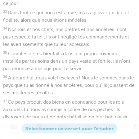
ce jour.
33
Dans tout ce qui nous est arrivé, tu as agi avec justice et
fidélité, alors que nous étions infidèles.
34
Nos rois et nos chefs, nos prêtres et nos ancêtres n’ont
pas respecté ta loi ; ils ont négligé tes commandements et
les avertissements que tu leur adressais.
35
Comblés de tes bienfaits dans leur propre royaume,
installés par tes soins dans un pays vaste et fertile, ils n’ont
pas renoncé à mal agir pour te servir.
36
Aujourd’hui, nous voici esclaves ! Nous le sommes dans le
pays que tu as donné à nos ancêtres, pour qu’ils jouissent de
ses meilleures récoltes.
37
Ce pays produit des biens en abondance pour les rois
auxquels tu nous as soumis à cause de nos péchés. Ils
disposent de nous et de notre bétail selon leur bon plaisir.
Nous sommes dans une profonde détresse ! »
Contenus
Versions
Commentaires
Strong
Dictionnaire