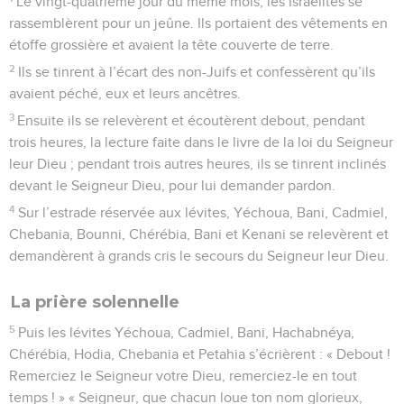
Le vingt-quatrième jour du même mois, les Israélites se
rassemblèrent pour un jeûne. Ils portaient des vêtements en
étoffe grossière et avaient la tête couverte de terre.
2
Ils se tinrent à l’écart des non-Juifs et confessèrent qu’ils
avaient péché, eux et leurs ancêtres.
3
Ensuite ils se relevèrent et écoutèrent debout, pendant
trois heures, la lecture faite dans le livre de la loi du Seigneur
leur Dieu ; pendant trois autres heures, ils se tinrent inclinés
devant le Seigneur Dieu, pour lui demander pardon.
4
Sur l’estrade réservée aux lévites, Yéchoua, Bani, Cadmiel,
Chebania, Bounni, Chérébia, Bani et Kenani se relevèrent et
demandèrent à grands cris le secours du Seigneur leur Dieu.
La prière solennelle
5
Puis les lévites Yéchoua, Cadmiel, Bani, Hachabnéya,
Chérébia, Hodia, Chebania et Petahia s’écrièrent : « Debout !
Remerciez le Seigneur votre Dieu, remerciez-le en tout
temps ! » « Seigneur, que chacun loue ton nom glorieux,