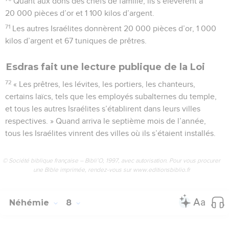
Quant aux dons des chefs de famille, ils s’élevèrent à
20 000 pièces d’or et 1 100 kilos d’argent.
71
Les autres Israélites donnèrent 20 000 pièces d’or, 1 000
kilos d’argent et 67 tuniques de prêtres.
Esdras fait une lecture publique de la Loi
72
« Les prêtres, les lévites, les portiers, les chanteurs,
certains laïcs, tels que les employés subalternes du temple,
et tous les autres Israélites s’établirent dans leurs villes
respectives. » Quand arriva le septième mois de l’année,
tous les Israélites vinrent des villes où ils s’étaient installés.
© Société biblique française – Bibli’O, 1997, avec autorisation. Pour vous procurer
une Bible imprimée, rendez-vous sur www.editionsbiblio.fr
Néhémie
8