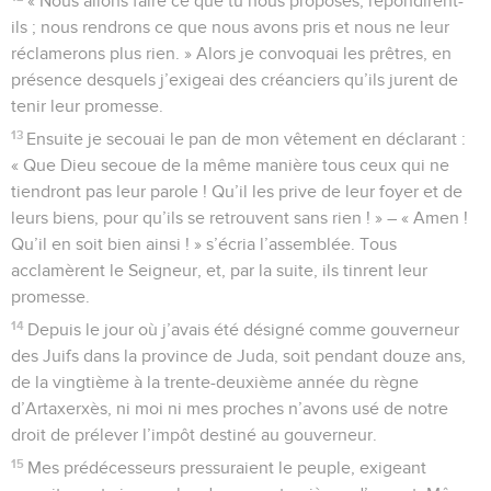
« Nous allons faire ce que tu nous proposes, répondirent-
ils ; nous rendrons ce que nous avons pris et nous ne leur
réclamerons plus rien. » Alors je convoquai les prêtres, en
présence desquels j’exigeai des créanciers qu’ils jurent de
tenir leur promesse.
13
Ensuite je secouai le pan de mon vêtement en déclarant :
« Que Dieu secoue de la même manière tous ceux qui ne
tiendront pas leur parole ! Qu’il les prive de leur foyer et de
leurs biens, pour qu’ils se retrouvent sans rien ! » – « Amen !
Qu’il en soit bien ainsi ! » s’écria l’assemblée. Tous
acclamèrent le Seigneur, et, par la suite, ils tinrent leur
promesse.
14
Depuis le jour où j’avais été désigné comme gouverneur
des Juifs dans la province de Juda, soit pendant douze ans,
de la vingtième à la trente-deuxième année du règne
d’Artaxerxès, ni moi ni mes proches n’avons usé de notre
droit de prélever l’impôt destiné au gouverneur.
15
Mes prédécesseurs pressuraient le peuple, exigeant