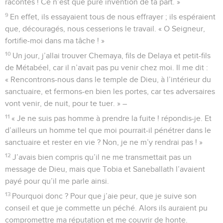
racontes ! Ce n’est que pure invention de ta part. »
9
En effet, ils essayaient tous de nous effrayer ; ils espéraient
que, découragés, nous cesserions le travail. « O Seigneur,
fortifie-moi dans ma tâche ! »
10
Un jour, j’allai trouver Chemaya, fils de Delaya et petit-fils
de Métabéel, car il n’avait pas pu venir chez moi. Il me dit :
« Rencontrons-nous dans le temple de Dieu, à l’intérieur du
sanctuaire, et fermons-en bien les portes, car tes adversaires
vont venir, de nuit, pour te tuer. » –
11
« Je ne suis pas homme à prendre la fuite ! répondis-je. Et
d’ailleurs un homme tel que moi pourrait-il pénétrer dans le
sanctuaire et rester en vie ? Non, je ne m’y rendrai pas ! »
12
J’avais bien compris qu’il ne me transmettait pas un
message de Dieu, mais que Tobia et Saneballath l’avaient
payé pour qu’il me parle ainsi.
13
Pourquoi donc ? Pour que j’aie peur, que je suive son
conseil et que je commette un péché. Alors ils auraient pu
compromettre ma réputation et me couvrir de honte.