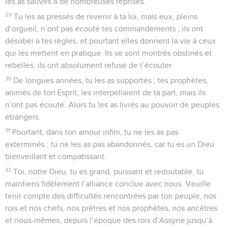
les as sauvés à de nombreuses reprises.
29
Tu les as pressés de revenir à ta loi, mais eux, pleins
d’orgueil, n’ont pas écouté tes commandements ; ils ont
désobéi à tes règles, et pourtant elles donnent la vie à ceux
qui les mettent en pratique. Ils se sont montrés obstinés et
rebelles, ils ont absolument refusé de t’écouter.
30
De longues années, tu les as supportés ; tes prophètes,
animés de ton Esprit, les interpellaient de ta part, mais ils
n’ont pas écouté. Alors tu les as livrés au pouvoir de peuples
étrangers.
31
Pourtant, dans ton amour infini, tu ne les as pas
exterminés ; tu ne les as pas abandonnés, car tu es un Dieu
bienveillant et compatissant.
32
Toi, notre Dieu, tu es grand, puissant et redoutable, tu
maintiens fidèlement l’alliance conclue avec nous. Veuille
tenir compte des difficultés rencontrées par ton peuple, nos
rois et nos chefs, nos prêtres et nos prophètes, nos ancêtres
et nous-mêmes, depuis l’époque des rois d’Assyrie jusqu’à