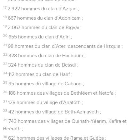
17
2 322 hommes du clan d’Azgad ;
18
667 hommes du clan d’Adonicam ;
19
2 067 hommes du clan de Bigvaï ;
20
655 hommes du clan d’Adin ;
21
98 hommes du clan d’Ater, descendants de Hizquia ;
22
328 hommes du clan de Hachoum ;
23
324 hommes du clan de Bessaï ;
24
112 hommes du clan de Harif ;
25
95 hommes du village de Gabaon ;
26
188 hommes des villages de Bethléem et Netofa ;
27
128 hommes du village d’Anatoth ;
28
42 hommes du village de Beth-Azmaveth ;
29
743 hommes des villages de Quiriath-Yéarim, Kefira et
Beéroth ;
30
621 hommes des villages de Rama et Guéba ;