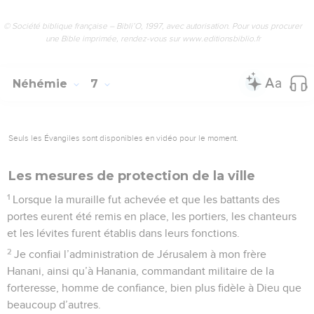
© Société biblique française – Bibli’O, 1997, avec autorisation. Pour vous procurer
une Bible imprimée, rendez-vous sur www.editionsbiblio.fr
Néhémie
7
Seuls les Évangiles sont disponibles en vidéo pour le moment.
Les mesures de protection de la ville
1
Lorsque la muraille fut achevée et que les battants des
portes eurent été remis en place, les portiers, les chanteurs
et les lévites furent établis dans leurs fonctions.
2
Je confiai l’administration de Jérusalem à mon frère
Hanani, ainsi qu’à Hanania, commandant militaire de la
forteresse, homme de confiance, bien plus fidèle à Dieu que
beaucoup d’autres.