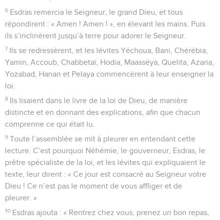
6
Esdras remercia le Seigneur, le grand Dieu, et tous
répondirent : « Amen ! Amen ! », en élevant les mains. Puis
ils s’inclinèrent jusqu’à terre pour adorer le Seigneur.
7
Ils se redressèrent, et les lévites Yéchoua, Bani, Chérébia,
Yamin, Accoub, Chabbetaï, Hodia, Maasséya, Quelita, Azaria,
Yozabad, Hanan et Pelaya commencèrent à leur enseigner la
loi.
8
Ils lisaient dans le livre de la loi de Dieu, de manière
distincte et en donnant des explications, afin que chacun
comprenne ce qui était lu.
9
Toute l’assemblée se mit à pleurer en entendant cette
lecture. C’est pourquoi Néhémie, le gouverneur, Esdras, le
prêtre spécialiste de la loi, et les lévites qui expliquaient le
texte, leur dirent : « Ce jour est consacré au Seigneur votre
Dieu ! Ce n’est pas le moment de vous affliger et de
pleurer. »
10
Esdras ajouta : « Rentrez chez vous, prenez un bon repas,