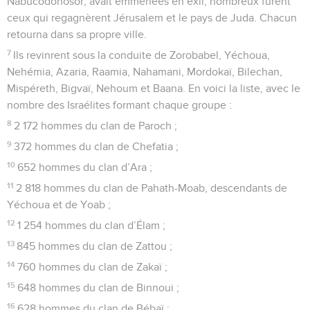
Nabucodonosor, avait emmenées en exil, nombreux furent
ceux qui regagnèrent Jérusalem et le pays de Juda. Chacun
retourna dans sa propre ville.
7
Ils revinrent sous la conduite de Zorobabel, Yéchoua,
Nehémia, Azaria, Raamia, Nahamani, Mordokaï, Bilechan,
Mispéreth, Bigvaï, Nehoum et Baana. En voici la liste, avec le
nombre des Israélites formant chaque groupe :
8
2 172 hommes du clan de Paroch ;
9
372 hommes du clan de Chefatia ;
10
652 hommes du clan d’Ara ;
11
2 818 hommes du clan de Pahath-Moab, descendants de
Yéchoua et de Yoab ;
12
1 254 hommes du clan d’Élam ;
13
845 hommes du clan de Zattou ;
14
760 hommes du clan de Zakaï ;
15
648 hommes du clan de Binnoui ;
16
628 hommes du clan de Bébaï ;