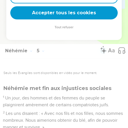
jamais nos vêtements, si ce n’est pour nous baigner.
Accepter tous les cookies
© Société biblique française – Bibli’O, 1997, avec autorisation. Pour vous procurer
Tout refuser
une Bible imprimée, rendez-vous sur www.editionsbiblio.fr
Néhémie
5
Seuls les Évangiles sont disponibles en vidéo pour le moment.
Néhémie met fin aux injustices sociales
1
Un jour, des hommes et des femmes du peuple se
plaignirent amèrement de certains compatriotes juifs.
2
Les uns disaient : « Avec nos fils et nos filles, nous sommes
nombreux. Nous aimerions obtenir du blé, afin de pouvoir
manger et survivre. »