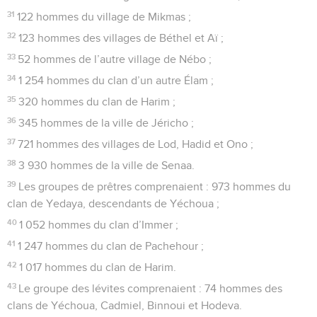
31
122 hommes du village de Mikmas ;
32
123 hommes des villages de Béthel et Aï ;
33
52 hommes de l’autre village de Nébo ;
34
1 254 hommes du clan d’un autre Élam ;
35
320 hommes du clan de Harim ;
36
345 hommes de la ville de Jéricho ;
37
721 hommes des villages de Lod, Hadid et Ono ;
38
3 930 hommes de la ville de Senaa.
39
Les groupes de prêtres comprenaient : 973 hommes du
clan de Yedaya, descendants de Yéchoua ;
40
1 052 hommes du clan d’Immer ;
41
1 247 hommes du clan de Pachehour ;
42
1 017 hommes du clan de Harim.
43
Le groupe des lévites comprenaient : 74 hommes des
clans de Yéchoua, Cadmiel, Binnoui et Hodeva.