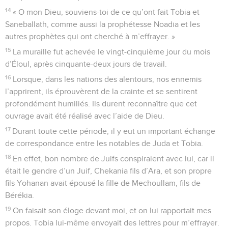
14
« O mon Dieu, souviens-toi de ce qu’ont fait Tobia et
Saneballath, comme aussi la prophétesse Noadia et les
autres prophètes qui ont cherché à m’effrayer. »
15
La muraille fut achevée le vingt-cinquième jour du mois
d’Éloul, après cinquante-deux jours de travail.
16
Lorsque, dans les nations des alentours, nos ennemis
l’apprirent, ils éprouvèrent de la crainte et se sentirent
profondément humiliés. Ils durent reconnaître que cet
ouvrage avait été réalisé avec l’aide de Dieu.
17
Durant toute cette période, il y eut un important échange
de correspondance entre les notables de Juda et Tobia.
18
En effet, bon nombre de Juifs conspiraient avec lui, car il
était le gendre d’un Juif, Chekania fils d’Ara, et son propre
fils Yohanan avait épousé la fille de Mechoullam, fils de
Bérékia.
19
On faisait son éloge devant moi, et on lui rapportait mes
propos. Tobia lui-même envoyait des lettres pour m’effrayer.