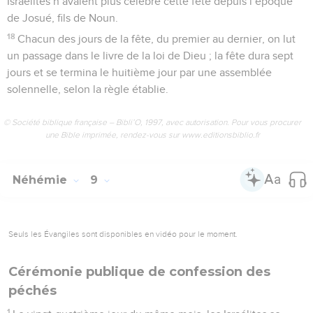
Israélites n’avaient plus célébré cette fête depuis l’époque
de Josué, fils de Noun.
18
Chacun des jours de la fête, du premier au dernier, on lut
un passage dans le livre de la loi de Dieu ; la fête dura sept
jours et se termina le huitième jour par une assemblée
solennelle, selon la règle établie.
© Société biblique française – Bibli’O, 1997, avec autorisation. Pour vous procurer
une Bible imprimée, rendez-vous sur www.editionsbiblio.fr
Néhémie
9
Seuls les Évangiles sont disponibles en vidéo pour le moment.
Cérémonie publique de confession des
péchés
1