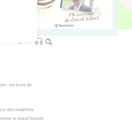
 tout son peuple et son
. »
emparèrent de son pays.
in, vis-à-vis de
ce des Israélites.
 comme le bœuf broute