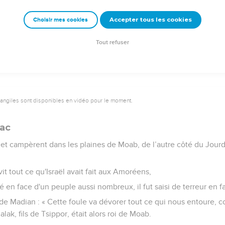
: « N’aie pas peur de lui, car je le livre entre tes mains ainsi que
Accepter tous les cookies
Choisir mes cookies
mme tu as traité Sihon, le roi des Amoréens qui habitait à Hesbon
ses fils et tout son peuple, sans laisser un seul survivant, et ils s'
Tout refuser
vangiles sont disponibles en vidéo pour le moment.
lac
nt et campèrent dans les plaines de Moab, de l’autre côté du Jourda
 vit tout ce qu'Israël avait fait aux Amoréens,
é en face d'un peuple aussi nombreux, il fut saisi de terreur en fa
de Madian : « Cette foule va dévorer tout ce qui nous entoure,
lak, fils de Tsippor, était alors roi de Moab.