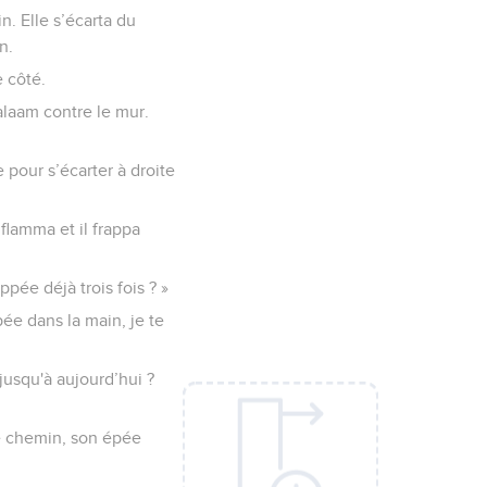
n. Elle s’écarta du
n.
e côté.
Balaam contre le mur.
e pour s’écarter à droite
nflamma et il frappa
appée déjà trois fois ? »
pée dans la main, je te
jusqu'à aujourd’hui ?
 le chemin, son épée