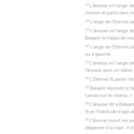
23
L'ânesse vit l'ange d
chemin et partit dans l
24
L'ange de l'Eternel s
25
L'ânesse vit l'ange de
Balaam la frappa de no
26
L'ange de l'Eternel p
ou à gauche.
27
L'ânesse vit l'ange de
l'ânesse avec un bâton.
28
L'Eternel fit parler l'
29
Balaam répondit à l'â
tuerais sur-le-champ. »
30
L'ânesse dit à Balaam
Ai-je l'habitude d’agir a
31
L'Eternel ouvrit les y
dégainée à la main. Il s'