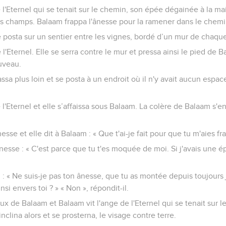
e l'Eternel qui se tenait sur le chemin, son épée dégainée à la mai
es champs. Balaam frappa l'ânesse pour la ramener dans le chemi
e posta sur un sentier entre les vignes, bordé d’un mur de chaqu
 l'Eternel. Elle se serra contre le mur et pressa ainsi le pied de 
uveau.
assa plus loin et se posta à un endroit où il n'y avait aucun espac
 l'Eternel et elle s’affaissa sous Balaam. La colère de Balaam s'e
ânesse et elle dit à Balaam : « Que t'ai-je fait pour que tu m'aies fr
nesse : « C'est parce que tu t'es moquée de moi. Si j'avais une é
 : « Ne suis-je pas ton ânesse, que tu as montée depuis toujours 
insi envers toi ? » « Non », répondit-il.
eux de Balaam et Balaam vit l'ange de l'Eternel qui se tenait sur
inclina alors et se prosterna, le visage contre terre.