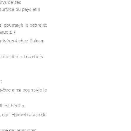
pays de ses
 surface du pays et il
 pourrai-je le battre et
audit. »
arrivèrent chez Balaam
el me dira. » Les chefs
 :
être ainsi pourrai-je le
l est béni. »
 car l'Eternel refuse de
efusé de venir avec