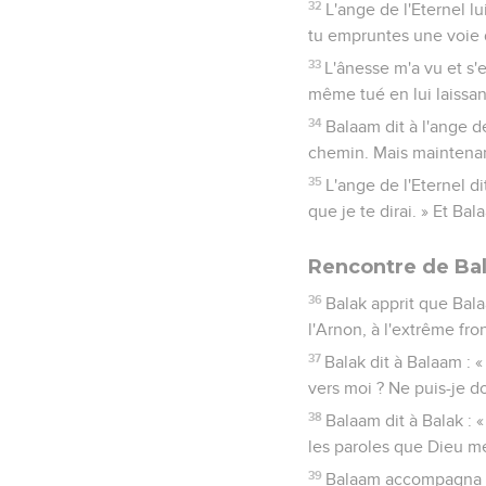
32
L'ange de l'Eternel lui
tu empruntes une voie
33
L'ânesse m'a vu et s'e
même tué en lui laissant
34
Balaam dit à l'ange de
chemin. Mais maintenant
35
L'ange de l'Eternel 
que je te dirai. » Et B
Rencontre de Ba
36
Balak apprit que Balaa
l'Arnon, à l'extrême fron
37
Balak dit à Balaam : 
vers moi ? Ne puis-je d
38
Balaam dit à Balak : «
les paroles que Dieu m
39
Balaam accompagna Bal