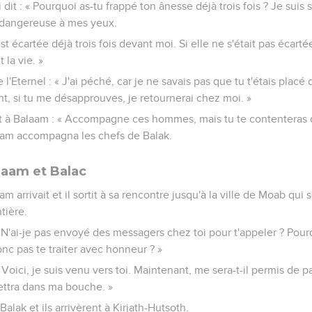
 dit : « Pourquoi as-tu frappé ton ânesse déjà trois fois ? Je suis s
 dangereuse à mes yeux.
st écartée déjà trois fois devant moi. Si elle ne s'était pas écartée
 la vie. »
 l'Eternel : « J'ai péché, car je ne savais pas que tu t'étais placé
, si tu me désapprouves, je retournerai chez moi. »
dit à Balaam : « Accompagne ces hommes, mais tu te contenteras 
alaam accompagna les chefs de Balak.
laam et Balac
m arrivait et il sortit à sa rencontre jusqu'à la ville de Moab qui s
tière.
« N'ai-je pas envoyé des messagers chez toi pour t'appeler ? Pour
onc pas te traiter avec honneur ? »
 Voici, je suis venu vers toi. Maintenant, me sera-t-il permis de pa
ettra dans ma bouche. »
ak et ils arrivèrent à Kirjath-Hutsoth.