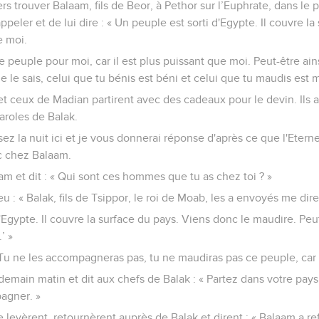
s trouver Balaam, fils de Beor, à Pethor sur l’Euphrate, dans le 
ppeler et de lui dire : « Un peuple est sorti d'Egypte. Il couvre la
de moi.
peuple pour moi, car il est plus puissant que moi. Peut-être ainsi
je le sais, celui que tu bénis est béni et celui que tu maudis est m
t ceux de Madian partirent avec des cadeaux pour le devin. Ils 
paroles de Balak.
ssez la nuit ici et je vous donnerai réponse d'après ce que l'Etern
c chez Balaam.
am et dit : « Qui sont ces hommes que tu as chez toi ? »
 : « Balak, fils de Tsippor, le roi de Moab, les a envoyés me dire
'Egypte. Il couvre la surface du pays. Viens donc le maudire. Peut-
’ »
 Tu ne les accompagneras pas, tu ne maudiras pas ce peuple, car i
demain matin et dit aux chefs de Balak : « Partez dans votre pays,
agner. »
 levèrent, retournèrent auprès de Balak et dirent : « Balaam a r