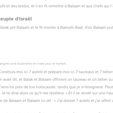
ufs et des brebis, et il en fit remettre à Balaam et aux chefs qui
euple d'Israël
alak prit Balaam et le fit monter à Bamoth-Baal, d'où Balaam put
vangiles sont disponibles en vidéo pour le moment.
Construis-moi ici 7 autels et prépare-moi ici 7 taureaux et 7 bélier
m avait dit, et Balak et Balaam offrirent un taureau et un bélier s
 Tiens-toi près de ton holocauste, tandis que je m'éloignerai. Peut
Je te dirai alors ce qu'il me révélera. » Et il se rendit sur une hau
e de Balaam et Balaam lui dit : « J'ai dressé 7 autels et j'ai offert