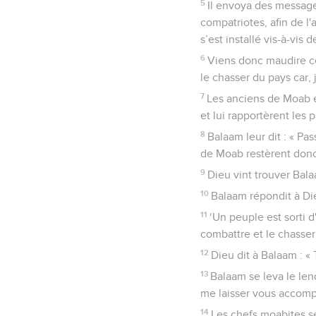
5
Il envoya des messager
compatriotes, afin de l'a
s’est installé vis-à-vis 
6
Viens donc maudire ce 
le chasser du pays car, 
7
Les anciens de Moab e
et lui rapportèrent les 
8
Balaam leur dit : « Pa
de Moab restèrent don
9
Dieu vint trouver Bala
10
Balaam répondit à Dieu
11
‘Un peuple est sorti d
combattre et le chasser.
12
Dieu dit à Balaam : «
13
Balaam se leva le len
me laisser vous accomp
14
Les chefs moabites se