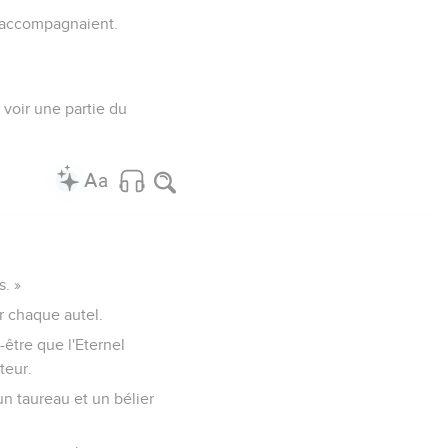
 l’accompagnaient.
 voir une partie du
s. »
ur chaque autel.
-être que l'Eternel
teur.
 un taureau et un bélier