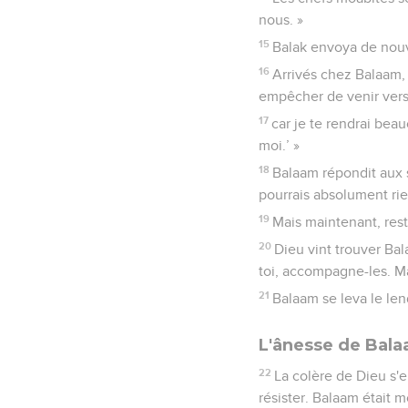
nous. »
15
Balak envoya de nouv
16
Arrivés chez Balaam, i
empêcher de venir vers
17
car je te rendrai bea
moi.’ »
18
Balaam répondit aux s
pourrais absolument rien
19
Mais maintenant, reste
20
Dieu vint trouver Bal
toi, accompagne-les. Mai
21
Balaam se leva le len
L'ânesse de Bal
22
La colère de Dieu s'en
résister. Balaam était m