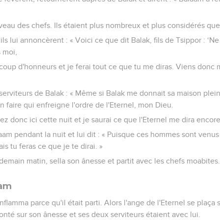
eau des chefs. Ils étaient plus nombreux et plus considérés que
ls lui annoncèrent : « Voici ce que dit Balak, fils de Tsippor : ‘N
 moi,
ucoup d'honneurs et je ferai tout ce que tu me diras. Viens donc
erviteurs de Balak : « Même si Balak me donnait sa maison pleine
 faire qui enfreigne l'ordre de l'Eternel, mon Dieu.
z donc ici cette nuit et je saurai ce que l'Eternel me dira encore
aam pendant la nuit et lui dit : « Puisque ces hommes sont venus 
s tu feras ce que je te dirai. »
demain matin, sella son ânesse et partit avec les chefs moabites
aam
flamma parce qu'il était parti. Alors l'ange de l'Eternel se plaça 
onté sur son ânesse et ses deux serviteurs étaient avec lui.