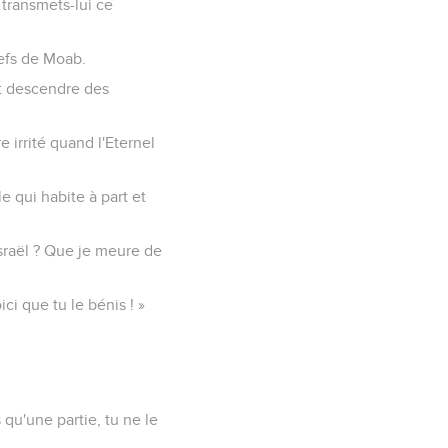
 transmets-lui ce
hefs de Moab.
it descendre des
irrité quand l'Eternel
e qui habite à part et
sraël ? Que je meure de
ci que tu le bénis ! »
 qu'une partie, tu ne le