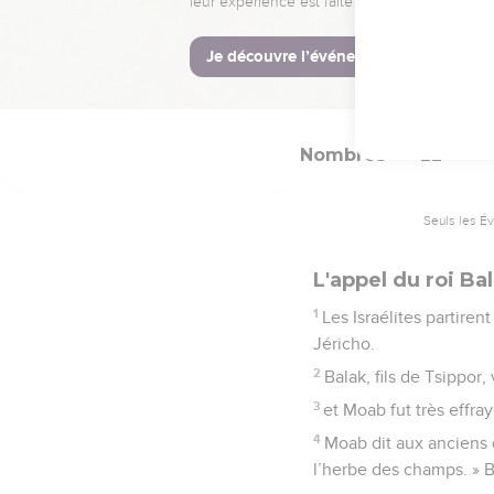
34
L'Eternel dit à Moïse 
pays. Tu le traiteras co
35
Ils le battirent, lui, 
Nombres
22
Seuls les É
L'appel du roi Ba
1
Les Israélites partire
Jéricho.
2
Balak, fils de Tsippor,
3
et Moab fut très effray
4
Moab dit aux anciens 
l’herbe des champs. » Ba