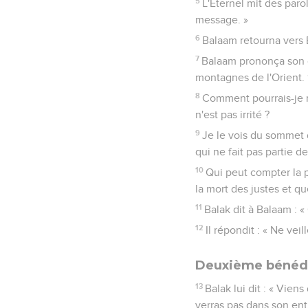
5
L'Eternel mit des paro
message. »
6
Balaam retourna vers B
7
Balaam prononça son o
montagnes de l'Orient. ‘
8
Comment pourrais-je m
n'est pas irrité ?
9
Je le vois du sommet d
qui ne fait pas partie d
10
Qui peut compter la 
la mort des justes et que
11
Balak dit à Balaam : «
12
Il répondit : « Ne vei
Deuxième bénédi
13
Balak lui dit : « Vien
verras pas dans son enti