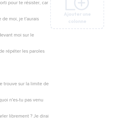
orti pour te résister, car
Ajouter une
Ajouter une
Ajouter une
Ajouter une
Ajouter une
Ajouter une
 de moi, je t'aurais
colonne
colonne
colonne
colonne
colonne
colonne
 devant moi sur le
de répéter les paroles
e trouve sur la limite de
quoi n'es-tu pas venu
rler librement ? Je dirai