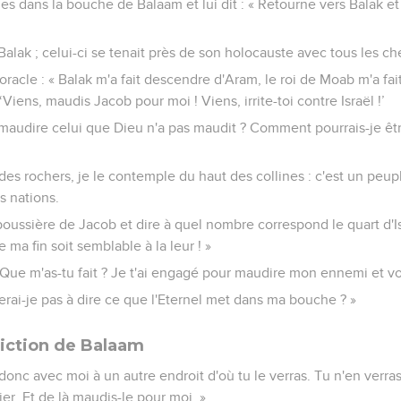
les dans la bouche de Balaam et lui dit : « Retourne vers Balak et
alak ; celui-ci se tenait près de son holocauste avec tous les c
racle : « Balak m'a fait descendre d'Aram, le roi de Moab m'a fa
Viens, maudis Jacob pour moi ! Viens, irrite-toi contre Israël !’
audire celui que Dieu n'a pas maudit ? Comment pourrais-je être 
es rochers, je le contemple du haut des collines : c'est un peupl
es nations.
poussière de Jacob et dire à quel nombre correspond le quart d'I
 ma fin soit semblable à la leur ! »
 Que m'as-tu fait ? Je t'ai engagé pour maudire mon ennemi et voi
llerai-je pas à dire ce que l'Eternel met dans ma bouche ? »
ction de Balaam
s donc avec moi à un autre endroit d'où tu le verras. Tu n'en verras
er. Et de là maudis-le pour moi. »