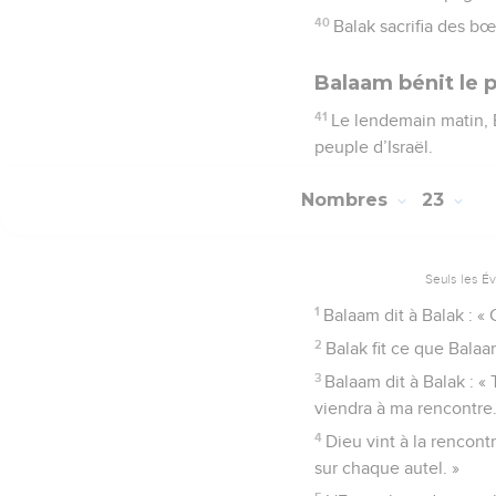
40
Balak sacrifia des bœ
Balaam bénit le p
41
Le lendemain matin, B
peuple d’Israël.
Nombres
23
Seuls les É
1
Balaam dit à Balak : « 
2
Balak fit ce que Balaa
3
Balaam dit à Balak : «
viendra à ma rencontre. 
4
Dieu vint à la rencontr
sur chaque autel. »