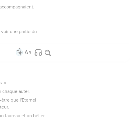
 l’accompagnaient.
 voir une partie du
s. »
ur chaque autel.
-être que l'Eternel
teur.
 un taureau et un bélier