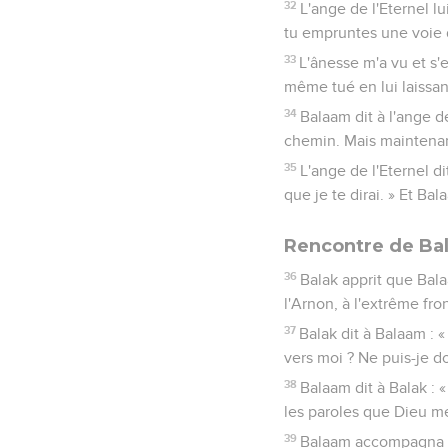
32
L'ange de l'Eternel lui
tu empruntes une voie
33
L'ânesse m'a vu et s'e
même tué en lui laissant
34
Balaam dit à l'ange de
chemin. Mais maintenant
35
L'ange de l'Eternel 
que je te dirai. » Et B
Rencontre de Ba
36
Balak apprit que Balaa
l'Arnon, à l'extrême fron
37
Balak dit à Balaam : 
vers moi ? Ne puis-je d
38
Balaam dit à Balak : «
les paroles que Dieu m
39
Balaam accompagna Bal