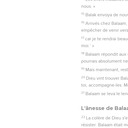
nous. »
15
Balak envoya de nouv
16
Arrivés chez Balaam, i
empêcher de venir vers
17
car je te rendrai bea
moi.’ »
18
Balaam répondit aux s
pourrais absolument rien
19
Mais maintenant, reste
20
Dieu vint trouver Bal
toi, accompagne-les. Mai
21
Balaam se leva le len
L'ânesse de Bal
22
La colère de Dieu s'en
résister. Balaam était m