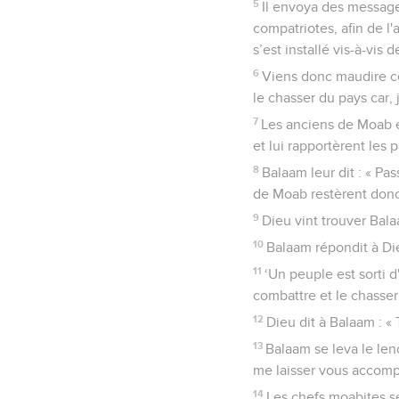
5
Il envoya des messager
compatriotes, afin de l'a
s’est installé vis-à-vis 
6
Viens donc maudire ce 
le chasser du pays car, 
7
Les anciens de Moab e
et lui rapportèrent les 
8
Balaam leur dit : « Pa
de Moab restèrent don
9
Dieu vint trouver Bala
10
Balaam répondit à Dieu
11
‘Un peuple est sorti d
combattre et le chasser.
12
Dieu dit à Balaam : «
13
Balaam se leva le len
me laisser vous accomp
14
Les chefs moabites se