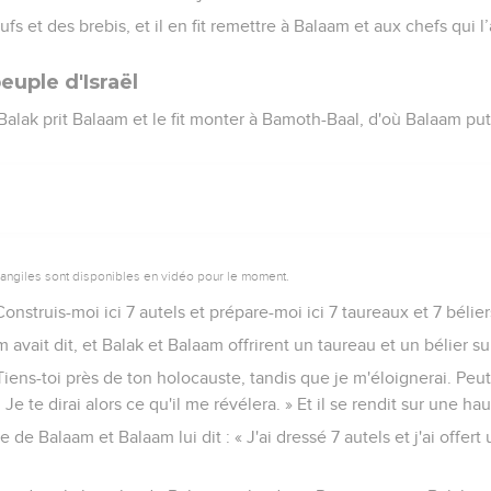
ufs et des brebis, et il en fit remettre à Balaam et aux chefs qui
euple d'Israël
alak prit Balaam et le fit monter à Bamoth-Baal, d'où Balaam put
vangiles sont disponibles en vidéo pour le moment.
Construis-moi ici 7 autels et prépare-moi ici 7 taureaux et 7 bélier
m avait dit, et Balak et Balaam offrirent un taureau et un bélier s
 Tiens-toi près de ton holocauste, tandis que je m'éloignerai. Peut
Je te dirai alors ce qu'il me révélera. » Et il se rendit sur une hau
e de Balaam et Balaam lui dit : « J'ai dressé 7 autels et j'ai offert