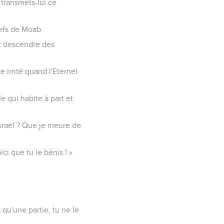
 transmets-lui ce
hefs de Moab.
it descendre des
irrité quand l'Eternel
e qui habite à part et
sraël ? Que je meure de
ci que tu le bénis ! »
 qu'une partie, tu ne le