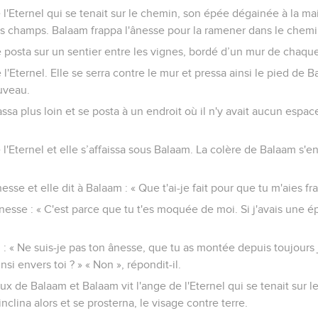
e l'Eternel qui se tenait sur le chemin, son épée dégainée à la mai
es champs. Balaam frappa l'ânesse pour la ramener dans le chemi
e posta sur un sentier entre les vignes, bordé d’un mur de chaqu
 l'Eternel. Elle se serra contre le mur et pressa ainsi le pied de 
uveau.
assa plus loin et se posta à un endroit où il n'y avait aucun espac
 l'Eternel et elle s’affaissa sous Balaam. La colère de Balaam s'e
ânesse et elle dit à Balaam : « Que t'ai-je fait pour que tu m'aies fr
nesse : « C'est parce que tu t'es moquée de moi. Si j'avais une é
 : « Ne suis-je pas ton ânesse, que tu as montée depuis toujours 
insi envers toi ? » « Non », répondit-il.
eux de Balaam et Balaam vit l'ange de l'Eternel qui se tenait sur
inclina alors et se prosterna, le visage contre terre.