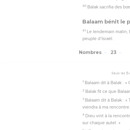
40
Balak sacrifia des bœ
Balaam bénit le p
41
Le lendemain matin, B
peuple d’Israël.
Nombres
23
Seuls les É
1
Balaam dit à Balak : « 
2
Balak fit ce que Balaa
3
Balaam dit à Balak : «
viendra à ma rencontre. 
4
Dieu vint à la rencontr
sur chaque autel. »