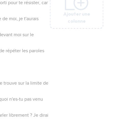
orti pour te résister, car
Ajouter une
Ajouter une
Ajouter une
Ajouter une
Ajouter une
Ajouter une
 de moi, je t'aurais
colonne
colonne
colonne
colonne
colonne
colonne
 devant moi sur le
de répéter les paroles
e trouve sur la limite de
quoi n'es-tu pas venu
rler librement ? Je dirai