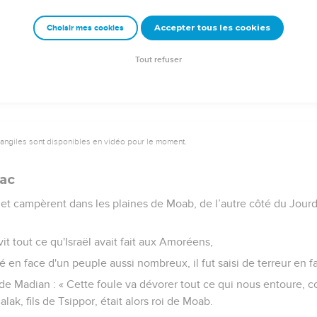
: « N’aie pas peur de lui, car je le livre entre tes mains ainsi que
Accepter tous les cookies
Choisir mes cookies
mme tu as traité Sihon, le roi des Amoréens qui habitait à Hesbon
ses fils et tout son peuple, sans laisser un seul survivant, et ils s'
Tout refuser
vangiles sont disponibles en vidéo pour le moment.
lac
nt et campèrent dans les plaines de Moab, de l’autre côté du Jourda
 vit tout ce qu'Israël avait fait aux Amoréens,
é en face d'un peuple aussi nombreux, il fut saisi de terreur en fa
de Madian : « Cette foule va dévorer tout ce qui nous entoure,
lak, fils de Tsippor, était alors roi de Moab.