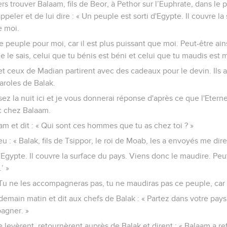
s trouver Balaam, fils de Beor, à Pethor sur l’Euphrate, dans le 
ppeler et de lui dire : « Un peuple est sorti d'Egypte. Il couvre la
de moi.
peuple pour moi, car il est plus puissant que moi. Peut-être ainsi
je le sais, celui que tu bénis est béni et celui que tu maudis est m
t ceux de Madian partirent avec des cadeaux pour le devin. Ils 
paroles de Balak.
ssez la nuit ici et je vous donnerai réponse d'après ce que l'Etern
c chez Balaam.
am et dit : « Qui sont ces hommes que tu as chez toi ? »
 : « Balak, fils de Tsippor, le roi de Moab, les a envoyés me dire
'Egypte. Il couvre la surface du pays. Viens donc le maudire. Peut-
’ »
 Tu ne les accompagneras pas, tu ne maudiras pas ce peuple, car i
demain matin et dit aux chefs de Balak : « Partez dans votre pays,
agner. »
 levèrent, retournèrent auprès de Balak et dirent : « Balaam a r