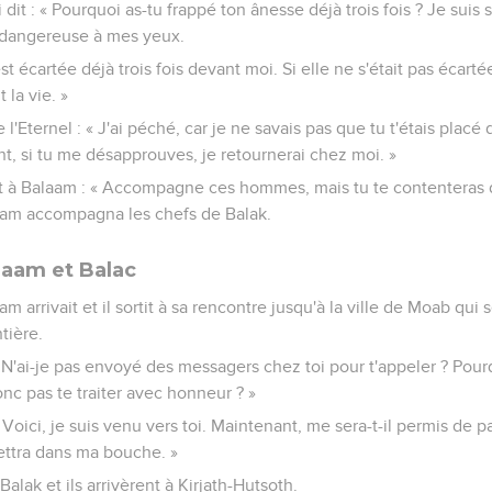
 dit : « Pourquoi as-tu frappé ton ânesse déjà trois fois ? Je suis s
 dangereuse à mes yeux.
st écartée déjà trois fois devant moi. Si elle ne s'était pas écartée
 la vie. »
 l'Eternel : « J'ai péché, car je ne savais pas que tu t'étais placé
, si tu me désapprouves, je retournerai chez moi. »
dit à Balaam : « Accompagne ces hommes, mais tu te contenteras 
alaam accompagna les chefs de Balak.
laam et Balac
m arrivait et il sortit à sa rencontre jusqu'à la ville de Moab qui s
tière.
« N'ai-je pas envoyé des messagers chez toi pour t'appeler ? Pour
onc pas te traiter avec honneur ? »
 Voici, je suis venu vers toi. Maintenant, me sera-t-il permis de pa
ettra dans ma bouche. »
ak et ils arrivèrent à Kirjath-Hutsoth.