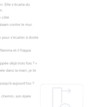
n. Elle s’écarta du
n.
e côté.
Balaam contre le mur.
e pour s’écarter à droite
nflamma et il frappa
appée déjà trois fois ? »
pée dans la main, je te
jusqu'à aujourd’hui ?
 le chemin, son épée