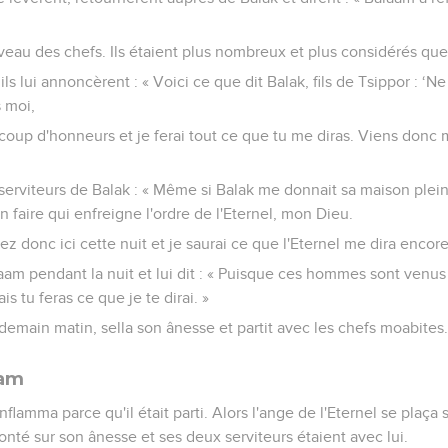
eau des chefs. Ils étaient plus nombreux et plus considérés que
ls lui annoncèrent : « Voici ce que dit Balak, fils de Tsippor : ‘N
 moi,
ucoup d'honneurs et je ferai tout ce que tu me diras. Viens donc
erviteurs de Balak : « Même si Balak me donnait sa maison pleine
 faire qui enfreigne l'ordre de l'Eternel, mon Dieu.
z donc ici cette nuit et je saurai ce que l'Eternel me dira encore
aam pendant la nuit et lui dit : « Puisque ces hommes sont venus 
s tu feras ce que je te dirai. »
demain matin, sella son ânesse et partit avec les chefs moabites
aam
flamma parce qu'il était parti. Alors l'ange de l'Eternel se plaça 
onté sur son ânesse et ses deux serviteurs étaient avec lui.