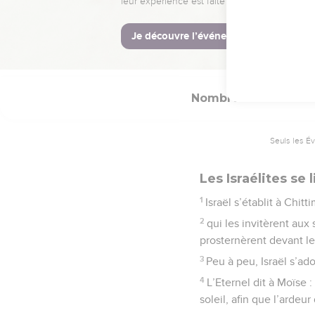
25
Puis Balaam se mit en 
La Bible Du 
Nombres
25
Seuls les É
Les Israélites se l
1
Israël s’établit à Chi
2
qui les invitèrent aux 
prosternèrent devant le
3
Peu à peu, Israël s’ado
4
L’Eternel dit à Moïse 
soleil, afin que l’ardeu