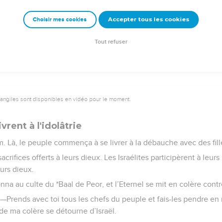
route et s’en retourna chez lui. Balaq, lui aussi, s’en alla de son
Accepter tous les cookies
Choisir mes cookies
Semeur Copyright © 1992, 1999 by Biblica, Inc.® Used by permission. All rights reserv
Tout refuser
vangiles sont disponibles en vidéo pour le moment.
ivrent à l'idolâtrie
ttim. Là, le peuple commença à se livrer à la débauche avec des fi
sacrifices offerts à leurs dieux. Les Israélites participèrent à leur
urs dieux.
nna au culte du *Baal de Peor, et l’Eternel se mit en colère contre
: —Prends avec toi tous les chefs du peuple et fais-les pendre e
r de ma colère se détourne d’Israël.