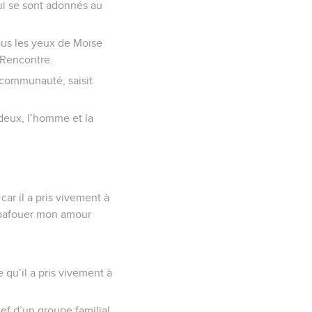
ui se sont adonnés au
ous les yeux de Moïse
a Rencontre.
a communauté, saisit
s deux, l’homme et la
car il a pris vivement à
r bafouer mon amour
e qu’il a pris vivement à
chef d’un groupe familial