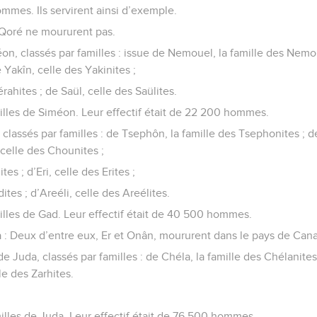
mmes. Ils servirent ainsi d’exemple.
e Qoré ne moururent pas.
n, classés par familles : issue de Nemouel, la famille des Nemo
 Yakîn, celle des Yakinites ;
rahites ; de Saül, celle des Saülites.
milles de Siméon. Leur effectif était de 22 200 hommes.
lassés par familles : de Tsephôn, la famille des Tsephonites ; d
celle des Chounites ;
es ; d’Eri, celle des Erites ;
ites ; d’Areéli, celle des Areélites.
milles de Gad. Leur effectif était de 40 500 hommes.
: Deux d’entre eux, Er et Onân, moururent dans le pays de Can
 Juda, classés par familles : de Chéla, la famille des Chélanites 
le des Zarhites.
milles de Juda. Leur effectif était de 76 500 hommes.