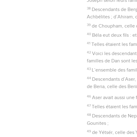
Joseph selon leurs fami
38
Descendants de Benjam
Achbélites ; d’Ahiram, 
39
de Choupham, celle 
40
Béla eut deux fils : 
41
Telles étaient les fa
42
Voici les descendant
familles de Dan sont le
43
L’ensemble des fami
44
Descendants d’Aser, c
de Beria, celle des Berii
46
Aser avait aussi une 
47
Telles étaient les fa
48
Descendants de Nephta
Gounites ;
49
de Yétsér, celle des Y