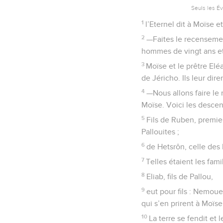
Seuls les É
1
l’Eternel dit à Moïse et
2
—Faites le recensemen
hommes de vingt ans et p
3
Moïse et le prêtre Elé
de Jéricho. Ils leur diren
4
—Nous allons faire le
Moïse. Voici les descend
5
Fils de Ruben, premier
Pallouites ;
6
de Hetsrôn, celle des 
7
Telles étaient les fam
8
Eliab, fils de Pallou,
9
eut pour fils : Nemou
qui s’en prirent à Moïse
10
La terre se fendit et 