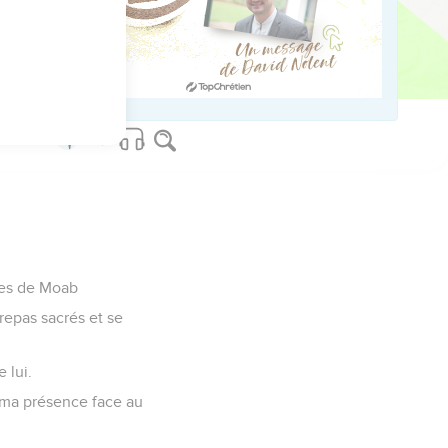
 côté.
ed worldwide.
lles de Moab
s repas sacrés et se
 lui.
n ma présence face au