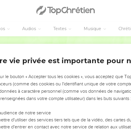
les paroles de Dieu, qui a accès à la science du Très-Haut, qui pe
yeux se dessillent quand il tombe, prostré :
 ce n’est pas pour maintenant, je le contemple, mais non de près
éos
Audios
Textes
Musique
Chrét
d’Israël ; il brise les flancs de Moab, il abat tous les fils de Seth.
Semeur
éir, son ennemi, tombera en sa possession. Le peuple d’Israël a
acob régnera, et il fera périr des villes les derniers survivants.
re vie privée est importante pour 
a ruine des ennemis d'Israël
 et il prononça son oracle : Amalec était à la tête de toutes les
sur le bouton « Accepter tous les cookies », vous acceptez que T
te disparaîtra.
traceurs (comme des cookies ou l'identifiant unique de votre compte 
s données à caractère personnel (comme vos données de navigatio
s et prononça son oracle : Ta demeure est solide, ton nid est juché
 renseignées dans votre compte utilisateur) dans les buts suivants 
énien sera exterminé quand, en captivité, Assour t’emmènera cap
ore un oracle : Hélas : Qui survivra lorsque Dieu agira ?
audience de notre service
 de Kittim, ils soumettront Assour, ils soumettront Héber, et mê
ttre d'utiliser des services tiers tels que de la vidéo, des cartes
ttre d'entrer en contact avec notre service de relation aux utilisat