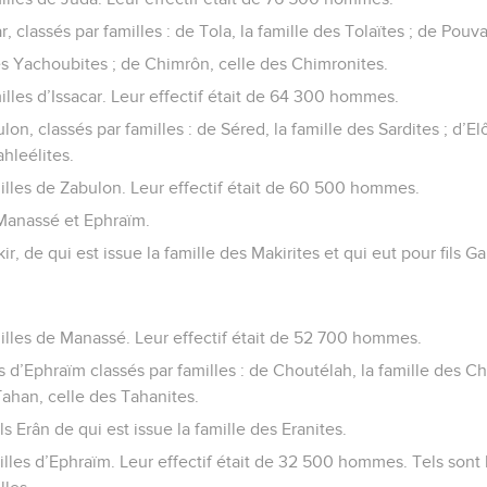
 classés par familles : de Tola, la famille des Tolaïtes ; de Pouva
s Yachoubites ; de Chimrôn, celle des Chimronites.
milles d’Issacar. Leur effectif était de 64 300 hommes.
n, classés par familles : de Séred, la famille des Sardites ; d’Elô
hleélites.
milles de Zabulon. Leur effectif était de 60 500 hommes.
 Manassé et Ephraïm.
r, de qui est issue la famille des Makirites et qui eut pour fils G
milles de Manassé. Leur effectif était de 52 700 hommes.
 d’Ephraïm classés par familles : de Choutélah, la famille des Ch
Tahan, celle des Tahanites.
s Erân de qui est issue la famille des Eranites.
milles d’Ephraïm. Leur effectif était de 32 500 hommes. Tels son