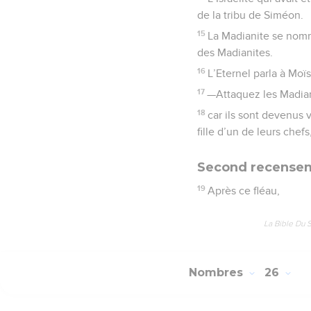
de la tribu de Siméon.
15
La Madianite se nomma
des Madianites.
16
L’Eternel parla à Moï
17
—Attaquez les Madiani
18
car ils sont devenus 
fille d’un de leurs chef
Second recenseme
19
Après ce fléau,
La Bible Du 
Nombres
26