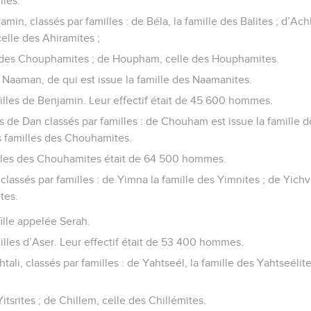
lles.
in, classés par familles : de Béla, la famille des Balites ; d’Ach
celle des Ahiramites ;
des Chouphamites ; de Houpham, celle des Houphamites.
et Naaman, de qui est issue la famille des Naamanites.
milles de Benjamin. Leur effectif était de 45 600 hommes.
s de Dan classés par familles : de Chouham est issue la famille
s familles des Chouhamites.
lles des Chouhamites était de 64 500 hommes.
lassés par familles : de Yimna la famille des Yimnites ; de Yichvi
tes.
fille appelée Serah.
milles d’Aser. Leur effectif était de 53 400 hommes.
li, classés par familles : de Yahtseél, la famille des Yahtseélite
itsrites ; de Chillem, celle des Chillémites.