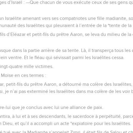
ges d’Israël : —Que chacun de vous exécute ceux de ses gens q
n Israélite amenant vers ses compatriotes une fille madianite, s
unauté des Israélites qui pleuraient à l’entrée de la *tente de l
ils d’Eléazar et petit-fils du prêtre Aaron, se leva du milieu de l
 jusque dans la partie arrière de sa tente. Là, il transperça tous le
n ventre. Et le fléau qui sévissait parmi les Israélites cessa.
 vingt-quatre mille victimes.
à Moïse en ces termes :
ar, petit-fils du prêtre Aaron, a détourné ma colère des Israélites, 
i, je n’ai pas exterminé les Israélites dans ma colère de les voi
re-lui que je conclus avec lui une alliance de paix.
antira, à lui et à ses descendants, le sacerdoce à perpétuité, parc
 Dieu, et qu’il a accompli un acte *expiatoire pour les Israélites.
té tué avec la Madianite s’appelait Zimri, il était fils de Salou et 