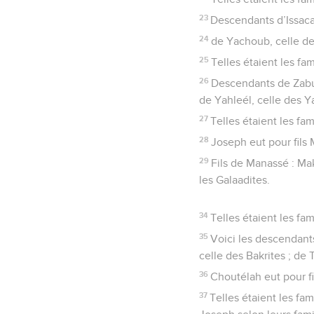
23
Descendants d’Issacar,
24
de Yachoub, celle de
25
Telles étaient les fa
26
Descendants de Zabulo
de Yahleél, celle des Ya
27
Telles étaient les fa
28
Joseph eut pour fils
29
Fils de Manassé : Maki
les Galaadites.
34
Telles étaient les fa
35
Voici les descendants
celle des Bakrites ; de 
36
Choutélah eut pour fil
37
Telles étaient les fa