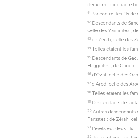
deux cent cinquante ho
11
Par contre, les fils d
12
Descendants de Siméo
celle des Yaminites ; de
13
de Zérah, celle des Zé
14
Telles étaient les fa
15
Descendants de Gad, c
Hagguites ; de Chouni, 
16
d’Ozni, celle des Oznit
17
d’Arod, celle des Arod
18
Telles étaient les fa
19
Descendants de Juda 
20
Autres descendants de
Partsites ; de Zérah, cel
21
Pérets eut deux fils :
22
Telles étaient les fa