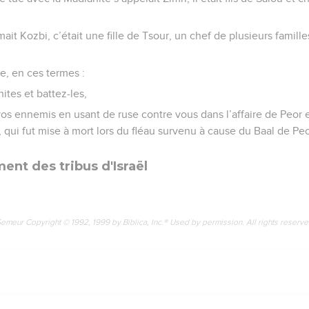
it Kozbi, c’était une fille de Tsour, un chef de plusieurs famille
se, en ces termes :
tes et battez-les,
vos ennemis en usant de ruse contre vous dans l’affaire de Peor
s, qui fut mise à mort lors du fléau survenu à cause du Baal de Peo
nt des tribus d'Israël
Semeur Copyright © 1992, 1999 by Biblica, Inc.® Used by permission. All rights reserv