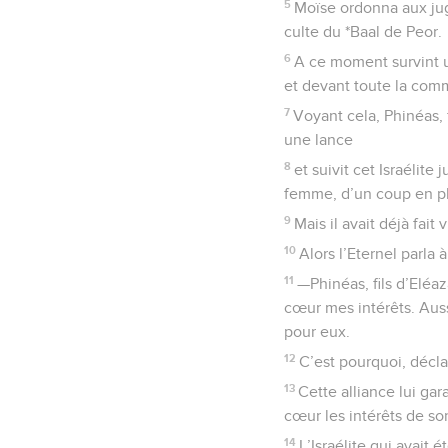
5
Moïse ordonna aux ju
culte du *Baal de Peor.
6
A ce moment survint u
et devant toute la comm
7
Voyant cela, Phinéas, f
une lance
8
et suivit cet Israélite
femme, d’un coup en plei
9
Mais il avait déjà fait
10
Alors l’Eternel parla 
11
—Phinéas, fils d’Eléaz
cœur mes intérêts. Auss
pour eux.
12
C’est pourquoi, décla
13
Cette alliance lui gar
cœur les intérêts de son
14
L’Israélite qui avait é