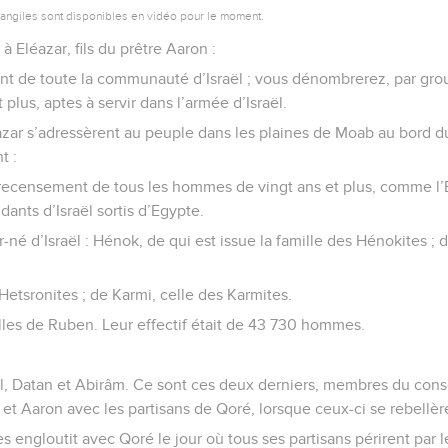
vangiles sont disponibles en vidéo pour le moment.
 à Eléazar, fils du prêtre Aaron :
t de toute la communauté d’Israël ; vous dénombrerez, par grou
lus, aptes à servir dans l’armée d’Israël.
azar s’adressèrent au peuple dans les plaines de Moab au bord d
t :
 recensement de tous les hommes de vingt ans et plus, comme l’E
ants d’Israël sortis d’Egypte.
-né d’Israël : Hénok, de qui est issue la famille des Hénokites ; d
Hetsronites ; de Karmi, celle des Karmites.
illes de Ruben. Leur effectif était de 43 730 hommes.
el, Datan et Abirâm. Ce sont ces deux derniers, membres du con
 et Aaron avec les partisans de Qoré, lorsque ceux-ci se rebellère
les engloutit avec Qoré le jour où tous ses partisans périrent par 