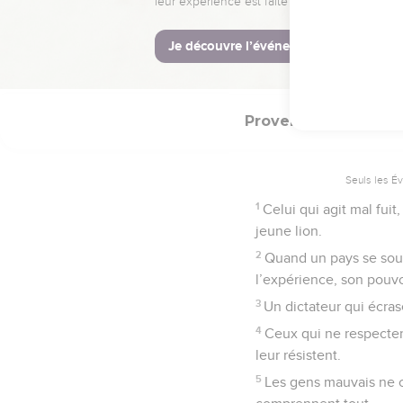
servantes.
© Société biblique français
Proverbes
28
Seuls les É
1
Celui qui agit mal fuit
jeune lion.
2
Quand un pays se soulè
l’expérience, son pouvoi
3
Un dictateur qui écras
4
Ceux qui ne respecten
leur résistent.
5
Les gens mauvais ne 