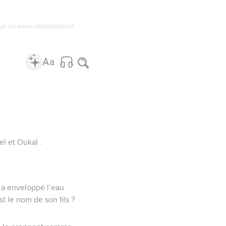
us sur www.editionsbiblio.fr
el et Oukal :
i a enveloppé l’eau
t le nom de son fils ?