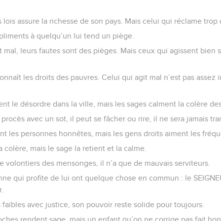
s lois assure la richesse de son pays. Mais celui qui réclame trop 
pliments à quelqu’un lui tend un piège.
 mal, leurs fautes sont des pièges. Mais ceux qui agissent bien s
onnaît les droits des pauvres. Celui qui agit mal n’est pas assez i
t le désordre dans la ville, mais les sages calment la colère des
rocès avec un sot, il peut se fâcher ou rire, il ne sera jamais tra
nt les personnes honnêtes, mais les gens droits aiment les fréqu
 colère, mais le sage la retient et la calme.
 volontiers des mensonges, il n’a que de mauvais serviteurs.
onne qui profite de lui ont quelque chose en commun : le SEIGN
r.
 faibles avec justice, son pouvoir reste solide pour toujours.
oches rendent sage, mais un enfant qu’on ne corrige pas fait hon