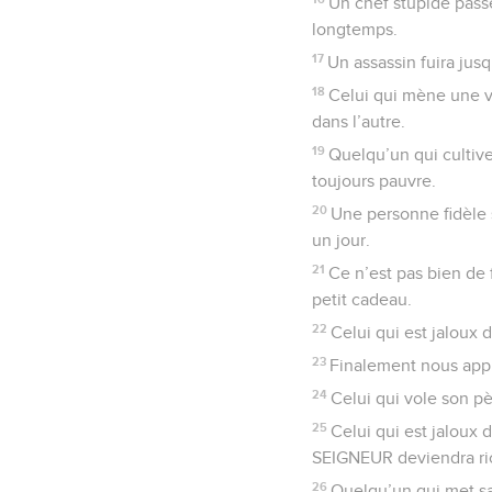
Un chef stupide passe
longtemps.
17
Un assassin fuira jusqu
18
Celui qui mène une v
dans l’autre.
19
Quelqu’un qui cultiv
toujours pauvre.
20
Une personne fidèle 
un jour.
21
Ce n’est pas bien de 
petit cadeau.
22
Celui qui est jaloux d
23
Finalement nous appr
24
Celui qui vole son pè
25
Celui qui est jaloux 
SEIGNEUR deviendra ri
26
Quelqu’un qui met sa