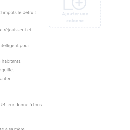
d’impôts le détruit.
Ajouter une
Ajouter une
Ajouter une
Ajouter une
Ajouter une
colonne
colonne
colonne
colonne
colonne
e réjouissent et
ntelligent pour
 habitants.
nquille.
enter.
EUR leur donne à tous
te à sa mère.