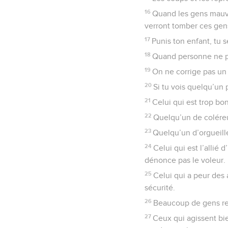
16
Quand les gens mauva
verront tomber ces gens
17
Punis ton enfant, tu se
18
Quand personne ne pré
19
On ne corrige pas un 
20
Si tu vois quelqu’un 
21
Celui qui est trop bo
22
Quelqu’un de colére
23
Quelqu’un d’orgueille
24
Celui qui est l’allié 
dénonce pas le voleur.
25
Celui qui a peur des
sécurité.
26
Beaucoup de gens rec
27
Ceux qui agissent bi