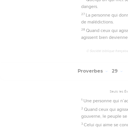
dangers.
27
La personne qui donn
de malédictions.
28
Quand ceux qui agiss
agissent bien devienne
© Société biblique français
Proverbes
29
Seuls les É
1
Une personne qui n’acc
2
Quand ceux qui agissen
gouverne, le peuple se 
3
Celui qui aime se con