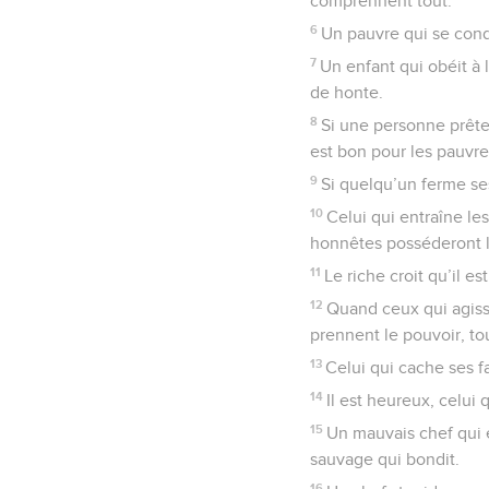
comprennent tout.
6
Un pauvre qui se cond
7
Un enfant qui obéit à 
de honte.
8
Si une personne prête 
est bon pour les pauvre
9
Si quelqu’un ferme ses
10
Celui qui entraîne le
honnêtes posséderont 
11
Le riche croit qu’il e
12
Quand ceux qui agisse
prennent le pouvoir, t
13
Celui qui cache ses f
14
Il est heureux, celui
15
Un mauvais chef qui 
sauvage qui bondit.
16