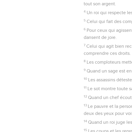
tout son argent.
4
Un roi qui respecte le
5
Celui qui fait des com
6
Pour ceux qui agissent
dansent de joie.
7
Celui qui agit bien rec
comprendre ces droits.
8
Les comploteurs metten
9
Quand un sage est en p
10
Les assassins déteste
11
Le sot montre toute sa
12
Quand un chef écoute
13
Le pauvre et la pers
deux des yeux pour voi
14
Quand un roi juge les
15
Les coups et les repr