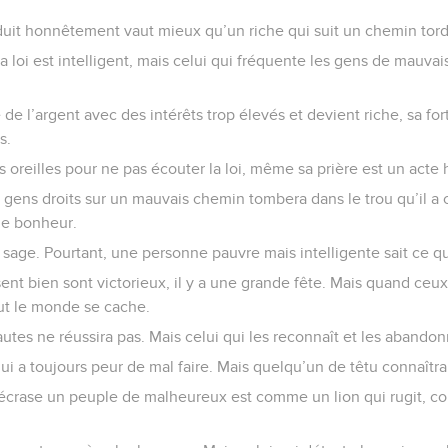
uit honnêtement vaut mieux qu’un riche qui suit un chemin tord
la loi est intelligent, mais celui qui fréquente les gens de mauva
de l’argent avec des intérêts trop élevés et devient riche, sa for
s.
 oreilles pour ne pas écouter la loi, même sa prière est un acte h
s gens droits sur un mauvais chemin tombera dans le trou qu’il a 
le bonheur.
st sage. Pourtant, une personne pauvre mais intelligente sait ce qu
nt bien sont victorieux, il y a une grande fête. Mais quand ceux
out le monde se cache.
autes ne réussira pas. Mais celui qui les reconnaît et les abando
 qui a toujours peur de mal faire. Mais quelqu’un de têtu connaîtra
écrase un peuple de malheureux est comme un lion qui rugit, 