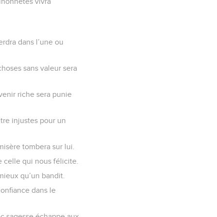
lhonnêtes vivra
erdra dans l’une ou
choses sans valeur sera
enir riche sera punie
tre injustes pour un
 misère tombera sur lui.
elle qui nous félicite.
 mieux qu’un bandit.
confiance dans le
vec sagesse échappe aux