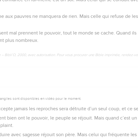
e aux pauvres ne manquera de rien. Mais celle qui refuse de les
ent mal prennent le pouvoir, tout le monde se cache. Quand ils
nt plus nombreux.
e – Bibli’O, 2000, avec autorisation. Pour vous procurer une Bible imprimée, rendez-vo
vangiles sont disponibles en vidéo pour le moment.
epte jamais les reproches sera détruite d’un seul coup, et ce se
t bien ont le pouvoir, le peuple se réjouit. Mais quand c’est un 
plaint.
duire avec sagesse réjouit son père. Mais celui qui fréquente le