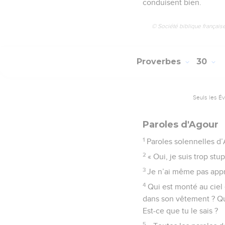
conduisent bien.
© Société biblique français
Proverbes
30
Seuls les É
Paroles d'Agour
1
Paroles solennelles d’A
2
« Oui, je suis trop st
3
Je n’ai même pas appri
4
Qui est monté au ciel 
dans son vêtement ? Qui 
Est-ce que tu le sais ?
5