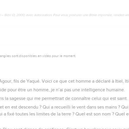
e – Bibli’O, 2000, avec autorisation. Pour vous procurer une Bible imprimée, rendez-vo
vangiles sont disponibles en vidéo pour le moment.
gour, fils de Yaqué. Voici ce que cet homme a déclaré à Itiel, Iti
upide pour être un homme, je n’ai pas une intelligence humaine.
s la sagesse qui me permettrait de connaître celui qui est saint.
et en est descendu ? Qui a recueilli le vent dans ses mains ? Qu
a fixé toutes les limites de la terre ? Quel est son nom ? Quel es