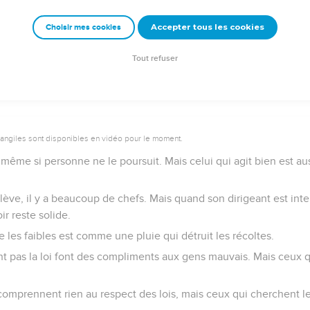
Accepter tous les cookies
Choisir mes cookies
e – Bibli’O, 2000, avec autorisation. Pour vous procurer une Bible imprimée, rendez-vo
Tout refuser
vangiles sont disponibles en vidéo pour le moment.
, même si personne ne le poursuit. Mais celui qui agit bien est aus
ve, il y a beaucoup de chefs. Mais quand son dirigeant est intel
r reste solide.
e les faibles est comme une pluie qui détruit les récoltes.
t pas la loi font des compliments aux gens mauvais. Mais ceux qu
comprennent rien au respect des lois, mais ceux qui cherchent 