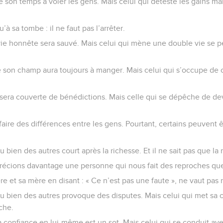
 son temps à voler les gens. Mais celui qui déteste les gains ma
’à sa tombe : il ne faut pas l’arrêter.
ie honnête sera sauvé. Mais celui qui mène une double vie se p
e son champ aura toujours à manger. Mais celui qui s’occupe de 
sera couverte de bénédictions. Mais celle qui se dépêche de dev
faire des différences entre les gens. Pourtant, certains peuvent ê
u bien des autres court après la richesse. Et il ne sait pas que la
écions davantage une personne qui nous fait des reproches que c
re et sa mère en disant : « Ce n’est pas une faute », ne vaut pas
du bien des autres provoque des disputes. Mais celui qui met sa 
che.
 confiance en lui-même est un sot. Mais celui qui se conduit a