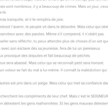
is sont nombreux, il y a beaucoup de crimes. Mais un jour, ceux
-là.
ras tranquille, et il te remplira de joie.
voit l’avenir, le peuple vit dans le désordre. Mais celui qui obéi
serviteur avec des paroles. Même s’il comprend, il n’obéit pas.
parler sans réfléchir, tu peux attendre plus de choses d’un sot 
n avec son esclave dès sa jeunesse, fera de lui un paresseux.
ux provoque des disputes et fait beaucoup de péchés.
ux sera abaissé. Mais celui qui se reconnaît petit sera honoré.
d’un voleur se fait du mal à lui-même. Il connaît la malédiction qu
 autres est pris dans un piège. Mais celui qui met sa confiance 
herchent les compliments de leur chef. Mais c’est le SEIGNEUR
en détestent les gens malhonnêtes. Et les gens mauvais détesten