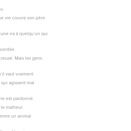
u.
ise vie couvre son père
tune ira à quelqu’un qui
orrible.
creusé. Mais les gens
’il vaut vraiment.
 qui agissent mal
nne est pardonné.
 le malheur.
comme un animal