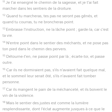
11
Je t'ai enseigné le chemin de la sagesse, et je t'ai fait
marcher dans les sentiers de la droiture.
12
Quand tu marcheras, tes pas ne seront pas gênés, et
quand tu courras, tu ne broncheras point.
13
Embrasse l'instruction, ne la lâche point ; garde-la, car c'est
ta vie.
14
N'entre point dans le sentier des méchants, et ne pose pas
ton pied dans le chemin des pervers.
15
Détourne-t'en, ne passe point par là ; écarte-toi, et passe
outre.
16
Car ils ne dormiraient pas, s'ils n'avaient fait quelque mal,
et le sommeil leur serait ôté, s'ils n'avaient fait tomber
personne.
17
Car ils mangent le pain de la méchanceté, et ils boivent le
vin de la violence.
18
Mais le sentier des justes est comme la lumière
resplendissante, dont l'éclat augmente jusques à ce que le