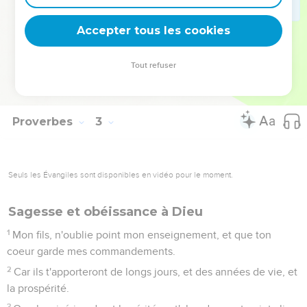
Ainsi tu marcheras dans la voie des gens de bien, tu
garderas les sentiers des justes.
Accepter tous les cookies
21
Car ceux qui sont droits habiteront la terre, et les hommes
intègres y subsisteront.
Tout refuser
22
Mais les méchants seront retranchés de la terre, et ceux
qui agissent perfidement, en seront arrachés.
Proverbes
3
Seuls les Évangiles sont disponibles en vidéo pour le moment.
Sagesse et obéissance à Dieu
1
Mon fils, n'oublie point mon enseignement, et que ton
coeur garde mes commandements.
2
Car ils t'apporteront de longs jours, et des années de vie, et
la prospérité.
3