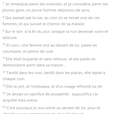
7
Je remarquai parmi les insensés, et je considérai parmi les
jeunes gens, un jeune homme dépourvu de sens,
8
Qui passait par la rue, au coin où se tenait une de ces
femmes, et qui suivait le chemin de sa maison,
9
Sur le soir, à la fin du jour, lorsque la nuit devenait noire et
obscure.
10
Et voici, une femme vint au-devant de lui, parée en
courtisane, et pleine de ruse.
11
Elle était bruyante et sans retenue, et ses pieds ne
demeuraient point dans sa maison ;
12
Tantôt dans les rues, tantôt dans les places, elle épiait à
chaque coin.
13
Elle le prit, et l'embrassa, et d'un visage effronté lui dit :
14
Je devais un sacrifice de prospérité ; aujourd'hui j'ai
acquitté mes voeux.
15
C'est pourquoi je suis sortie au-devant de toi, pour te
chercher avec empressement, et je t'ai trouvé.