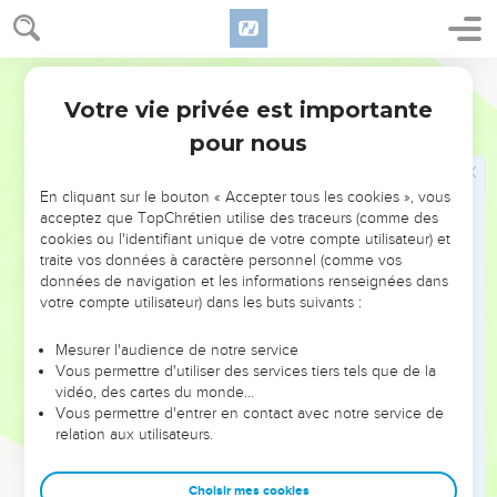
12
Pour te délivrer du mauvais chemin, et de l'homme qui
parle avec perversité ;
Ostervald
13
De ceux qui abandonnent les chemins de la droiture, pour
Votre vie privée est importante
marcher dans les voies des ténèbres ;
Proverbes
2
pour nous
14
Qui se réjouissent de mal faire et qui prennent plaisir dans
les égarements du méchant ;
En cliquant sur le bouton « Accepter tous les cookies », vous
15
Dont les chemins sont détournés, et qui suivent des voies
acceptez que TopChrétien utilise des traceurs (comme des
tortueuses.
cookies ou l'identifiant unique de votre compte utilisateur) et
16
traite vos données à caractère personnel (comme vos
Tu seras aussi délivré de la femme étrangère, et de la
données de navigation et les informations renseignées dans
femme d'autrui, dont les paroles sont flatteuses ;
votre compte utilisateur) dans les buts suivants :
17
Qui a abandonné le compagnon de sa jeunesse, et qui a
oublié l'alliance de son Dieu.
Mesurer l'audience de notre service
Vous permettre d'utiliser des services tiers tels que de la
18
Car sa maison penche vers la mort, son chemin mène chez
vidéo, des cartes du monde…
les morts.
Vous permettre d'entrer en contact avec notre service de
relation aux utilisateurs.
19
Pas un de ceux qui vont vers elle n'en revient, ni ne
retrouve les sentiers de la vie.
Choisir mes cookies
20