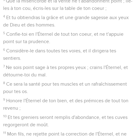
Que la miséricorde et la vérité ne t'abandonnent point ; lie-
les à ton cou, écris-les sur la table de ton coeur ;
4
Et tu obtiendras la grâce et une grande sagesse aux yeux
de Dieu et des hommes.
5
Confie-toi en l'Éternel de tout ton coeur, et ne t'appuie
point sur ta prudence.
6
Considère-le dans toutes tes voies, et il dirigera tes
sentiers.
7
Ne sois point sage à tes propres yeux ; crains l'Éternel, et
détourne-toi du mal.
8
Ce sera la santé pour tes muscles et un rafraîchissement
pour tes os.
9
Honore l'Éternel de ton bien, et des prémices de tout ton
revenu ;
10
Et tes greniers seront remplis d'abondance, et tes cuves
regorgeront de moût.
11
Mon fils, ne rejette point la correction de l'Éternel, et ne