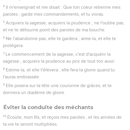
4
Il m'enseignait et me disait : Que ton coeur retienne mes
paroles ; garde mes commandements, et tu vivras.
5
Acquiers la sagesse, acquiers la prudence ; ne l'oublie pas,
et ne te détourne point des paroles de ma bouche.
6
Ne l'abandonne pas, elle te gardera ; aime-la, et elle te
protégera.
7
Le commencement de la sagesse, c'est d'acquérir la
sagesse ; acquiers la prudence au prix de tout ton avoir.
8
Estime-la, et elle t'élèvera ; elle fera ta gloire quand tu
l'auras embrassée.
9
Elle posera sur ta tête une couronne de grâces, et te
donnera un diadème de gloire.
Éviter la conduite des méchants
10
Écoute, mon fils, et reçois mes paroles ; et les années de
ta vie te seront multipliées.