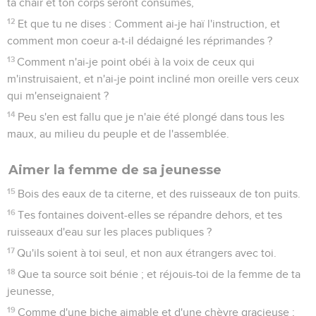
ta chair et ton corps seront consumés,
12
Et que tu ne dises : Comment ai-je haï l'instruction, et
comment mon coeur a-t-il dédaigné les réprimandes ?
13
Comment n'ai-je point obéi à la voix de ceux qui
m'instruisaient, et n'ai-je point incliné mon oreille vers ceux
qui m'enseignaient ?
14
Peu s'en est fallu que je n'aie été plongé dans tous les
maux, au milieu du peuple et de l'assemblée.
Aimer la femme de sa jeunesse
15
Bois des eaux de ta citerne, et des ruisseaux de ton puits.
16
Tes fontaines doivent-elles se répandre dehors, et tes
ruisseaux d'eau sur les places publiques ?
17
Qu'ils soient à toi seul, et non aux étrangers avec toi.
18
Que ta source soit bénie ; et réjouis-toi de la femme de ta
jeunesse,
19
Comme d'une biche aimable et d'une chèvre gracieuse ;