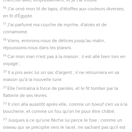
16
J'ai orné mon lit de tapis, d'étoffes aux couleurs diverses,
en fil d'Égypte.
17
J'ai parfumé ma couche de myrrhe, d'aloès et de
cinnamome.
18
Viens, enivrons-nous de délices jusqu'au matin,
réjouissons-nous dans les plaisirs.
19
Car mon mari n'est pas à la maison ; il est allé bien loin en
voyage ;
20
Il a pris avec lui un sac d'argent ; il ne retournera en sa
maison qu'à la nouvelle lune.
21
Elle l'entraîna à force de paroles, et le fit tomber par la
flatterie de ses lèvres.
22
Il s'en alla aussitôt après elle, comme un boeuf s'en va à la
boucherie, et comme un fou qu'on lie pour être châtié,
23
Jusques à ce qu'une flèche lui perce le foie ; comme un
oiseau qui se précipite vers le lacet, ne sachant pas qu'il est