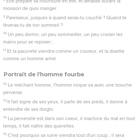
Elle prépare sa nourriture en été, et amasse durant la
moisson de quoi manger.
9
Paresseux, jusques à quand seras-tu couché ? Quand te
lèveras-tu de ton sommeil ?
10
Un peu dormir, un peu sommeiller, un peu croiser les
mains pour se reposer ;
11
Et la pauvreté viendra comme un coureur, et la disette
comme un homme armé.
Portrait de l'homme fourbe
12
Le méchant homme, l'homme inique va avec une bouche
perverse.
13
Il fait signe de ses yeux, il parle de ses pieds, il donne à
entendre de ses doigts.
14
La perversité est dans son coeur, il machine du mal en tout
temps, il fait naître des querelles.
15
C'est pourquoi sa ruine viendra tout d'un coup ; il sera