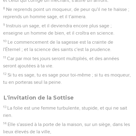
et celui qui corrige un méchant, s'attire un affront.
8
Ne reprends point un moqueur, de peur qu'il ne te haïsse ;
reprends un homme sage, et il t'aimera.
9
Instruis un sage, et il deviendra encore plus sage ;
enseigne un homme de bien, et il croîtra en science.
10
Le commencement de la sagesse est la crainte de
l'Éternel ; et la science des saints c'est la prudence.
11
Car par moi tes jours seront multipliés, et des années
seront ajoutées à ta vie.
12
Si tu es sage, tu es sage pour toi-même ; si tu es moqueur,
tu en porteras seul la peine.
L'invitation de la Sottise
13
La folie est une femme turbulente, stupide, et qui ne sait
rien.
14
Elle s'assied à la porte de la maison, sur un siège, dans les
lieux élevés de la ville,