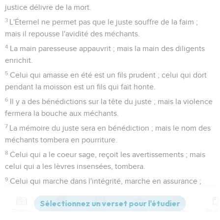
justice délivre de la mort.
3
L'Éternel ne permet pas que le juste souffre de la faim ;
mais il repousse l'avidité des méchants.
4
La main paresseuse appauvrit ; mais la main des diligents
enrichit.
5
Celui qui amasse en été est un fils prudent ; celui qui dort
pendant la moisson est un fils qui fait honte.
6
Il y a des bénédictions sur la tête du juste ; mais la violence
fermera la bouche aux méchants.
7
La mémoire du juste sera en bénédiction ; mais le nom des
méchants tombera en pourriture.
8
Celui qui a le coeur sage, reçoit les avertissements ; mais
celui qui a les lèvres insensées, tombera.
9
Celui qui marche dans l'intégrité, marche en assurance ;
mais celui qui pervertit ses voies, sera découvert.
10
Celui qui cligne de l'oeil cause du trouble ; et celui qui a
Contenus
Versions
Commentaires
Strong
Dictionnaire
les lèvres insensées, court à sa perte.