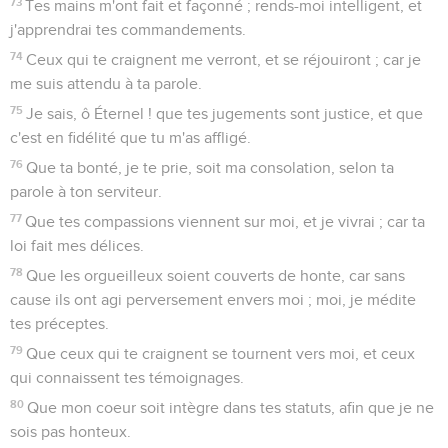
73
Tes mains m'ont fait et façonné ; rends-moi intelligent, et
j'apprendrai tes commandements.
74
Ceux qui te craignent me verront, et se réjouiront ; car je
me suis attendu à ta parole.
75
Je sais, ô Éternel ! que tes jugements sont justice, et que
c'est en fidélité que tu m'as affligé.
76
Que ta bonté, je te prie, soit ma consolation, selon ta
parole à ton serviteur.
77
Que tes compassions viennent sur moi, et je vivrai ; car ta
loi fait mes délices.
78
Que les orgueilleux soient couverts de honte, car sans
cause ils ont agi perversement envers moi ; moi, je médite
tes préceptes.
79
Que ceux qui te craignent se tournent vers moi, et ceux
qui connaissent tes témoignages.
80
Que mon coeur soit intègre dans tes statuts, afin que je ne
sois pas honteux.