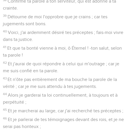
Confirme ta parole à ton serviteur, qui est adonné à ta
crainte.
39
Détourne de moi l'opprobre que je crains ; car tes
jugements sont bons.
40
Voici, j'ai ardemment désiré tes préceptes ; fais-moi vivre
dans ta justice.
41
Et que ta bonté vienne à moi, ô Éternel ! -ton salut, selon
ta parole !
42
Et j'aurai de quoi répondre à celui qui m'outrage ; car je
me suis confié en ta parole.
43
Et n'ôte pas entièrement de ma bouche la parole de la
vérité ; car je me suis attendu à tes jugements.
44
Alors je garderai ta loi continuellement, à toujours et à
perpétuité ;
45
Et je marcherai au large, car j'ai recherché tes préceptes ;
46
Et je parlerai de tes témoignages devant des rois, et je ne
serai pas honteux ;