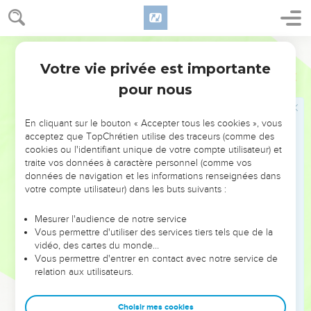
marchent pas ; elles ne rendent aucun son de leur gosier.
8
Ceux qui les ont faites, tous ceux qui se confient en elles,
Darby
sont comme elles.
Votre vie privée est importante
9
Israël, confie-toi en l'Éternel : il est leur secours et leur
Psaumes
115
bouclier.
pour nous
10
Maison d'Aaron, confiez-vous en l'Éternel : il est le secours
et leur bouclier.
En cliquant sur le bouton « Accepter tous les cookies », vous
acceptez que TopChrétien utilise des traceurs (comme des
11
Vous qui craignez l'Éternel, confiez-vous en l'Éternel : il est
cookies ou l'identifiant unique de votre compte utilisateur) et
leur secours et leur bouclier.
traite vos données à caractère personnel (comme vos
données de navigation et les informations renseignées dans
12
L'Éternel s'est souvenu de nous : il bénira, il bénira la
votre compte utilisateur) dans les buts suivants :
maison d'Israël ; il bénira la maison d'Aaron ;
13
Il bénira ceux qui craignent l'Éternel, les petits avec les
Mesurer l'audience de notre service
Vous permettre d'utiliser des services tiers tels que de la
grands.
vidéo, des cartes du monde…
14
L'Éternel vous augmentera sa bénédiction, à vous et à vos
Vous permettre d'entrer en contact avec notre service de
fils.
relation aux utilisateurs.
15
Vous êtes bénis de l'Éternel, qui a fait les cieux et la terre.
Choisir mes cookies
16