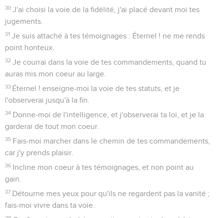
30
J'ai choisi la voie de la fidélité, j'ai placé devant moi tes
jugements.
31
Je suis attaché à tes témoignages : Éternel ! ne me rends
point honteux.
32
Je courrai dans la voie de tes commandements, quand tu
auras mis mon coeur au large.
33
Éternel ! enseigne-moi la voie de tes statuts, et je
l'observerai jusqu'à la fin.
34
Donne-moi de l'intelligence, et j'observerai ta loi, et je la
garderai de tout mon coeur.
35
Fais-moi marcher dans le chemin de tes commandements,
car j'y prends plaisir.
36
Incline mon coeur à tes témoignages, et non point au
gain.
37
Détourne mes yeux pour qu'ils ne regardent pas la vanité ;
fais-moi vivre dans ta voie.
38