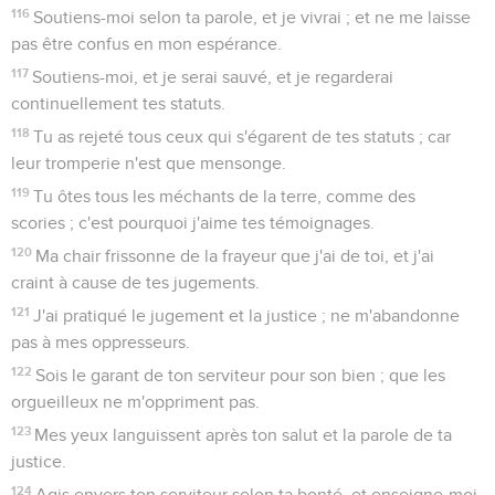
116
Soutiens-moi selon ta parole, et je vivrai ; et ne me laisse
pas être confus en mon espérance.
117
Soutiens-moi, et je serai sauvé, et je regarderai
continuellement tes statuts.
118
Tu as rejeté tous ceux qui s'égarent de tes statuts ; car
leur tromperie n'est que mensonge.
119
Tu ôtes tous les méchants de la terre, comme des
scories ; c'est pourquoi j'aime tes témoignages.
120
Ma chair frissonne de la frayeur que j'ai de toi, et j'ai
craint à cause de tes jugements.
121
J'ai pratiqué le jugement et la justice ; ne m'abandonne
pas à mes oppresseurs.
122
Sois le garant de ton serviteur pour son bien ; que les
orgueilleux ne m'oppriment pas.
123
Mes yeux languissent après ton salut et la parole de ta
justice.
124
Agis envers ton serviteur selon ta bonté, et enseigne-moi