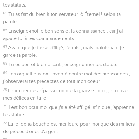
tes statuts.
65
Tu as fait du bien à ton serviteur, ô Éternel ! selon ta
parole.
66
Enseigne-moi le bon sens et la connaissance ; car j'ai
ajouté foi à tes commandements.
67
Avant que je fusse affligé, j'errais ; mais maintenant je
garde ta parole.
68
Tu es bon et bienfaisant ; enseigne-moi tes statuts.
69
Les orgueilleux ont inventé contre moi des mensonges ;
j'observerai tes préceptes de tout mon coeur.
70
Leur coeur est épaissi comme la graisse ; moi, je trouve
mes délices en ta loi.
71
Il est bon pour moi que j'aie été affligé, afin que j'apprenne
tes statuts.
72
La loi de ta bouche est meilleure pour moi que des milliers
de pièces d'or et d'argent.