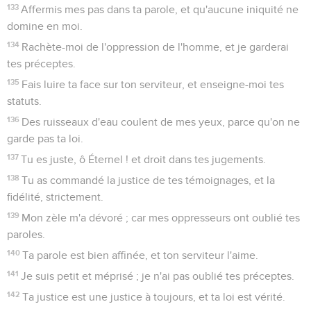
133
Affermis mes pas dans ta parole, et qu'aucune iniquité ne
domine en moi.
134
Rachète-moi de l'oppression de l'homme, et je garderai
tes préceptes.
135
Fais luire ta face sur ton serviteur, et enseigne-moi tes
statuts.
136
Des ruisseaux d'eau coulent de mes yeux, parce qu'on ne
garde pas ta loi.
137
Tu es juste, ô Éternel ! et droit dans tes jugements.
138
Tu as commandé la justice de tes témoignages, et la
fidélité, strictement.
139
Mon zèle m'a dévoré ; car mes oppresseurs ont oublié tes
paroles.
140
Ta parole est bien affinée, et ton serviteur l'aime.
141
Je suis petit et méprisé ; je n'ai pas oublié tes préceptes.
142
Ta justice est une justice à toujours, et ta loi est vérité.