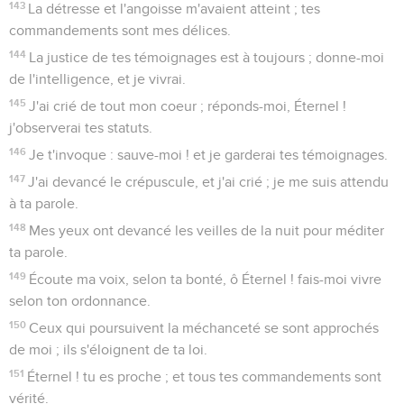
143
La détresse et l'angoisse m'avaient atteint ; tes
commandements sont mes délices.
144
La justice de tes témoignages est à toujours ; donne-moi
de l'intelligence, et je vivrai.
145
J'ai crié de tout mon coeur ; réponds-moi, Éternel !
j'observerai tes statuts.
146
Je t'invoque : sauve-moi ! et je garderai tes témoignages.
147
J'ai devancé le crépuscule, et j'ai crié ; je me suis attendu
à ta parole.
148
Mes yeux ont devancé les veilles de la nuit pour méditer
ta parole.
149
Écoute ma voix, selon ta bonté, ô Éternel ! fais-moi vivre
selon ton ordonnance.
150
Ceux qui poursuivent la méchanceté se sont approchés
de moi ; ils s'éloignent de ta loi.
151
Éternel ! tu es proche ; et tous tes commandements sont
vérité.