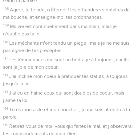
selon ta parole !
108
Agrée, je te prie, ô Éternel ! les offrandes volontaires de
ma bouche, et enseigne-moi tes ordonnances.
109
Ma vie est continuellement dans ma main, mais je
n'oublie pas ta loi.
110
Les méchants m'ont tendu un piège ; mais je ne me suis
pas égaré de tes préceptes.
111
Tes témoignages me sont un héritage à toujours ; car ils
sont la joie de mon coeur.
112
J'ai incliné mon coeur à pratiquer tes statuts, à toujours,
jusqu'à la fin.
113
J'ai eu en haine ceux qui sont doubles de coeur, mais
j'aime ta loi.
114
Tu es mon asile et mon bouclier ; je me suis attendu à ta
parole.
115
Retirez-vous de moi, vous qui faites le mal, et j'observerai
les commandements de mon Dieu.