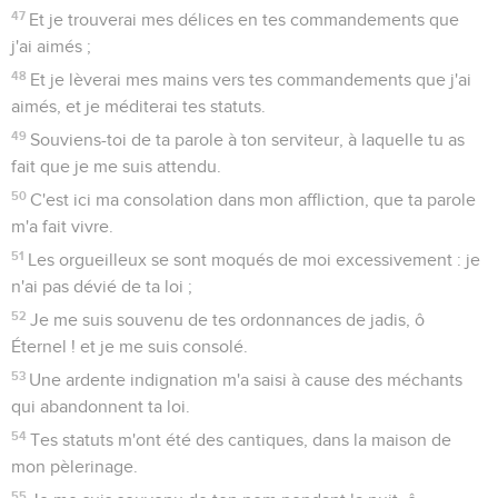
47
Et je trouverai mes délices en tes commandements que
j'ai aimés ;
48
Et je lèverai mes mains vers tes commandements que j'ai
aimés, et je méditerai tes statuts.
49
Souviens-toi de ta parole à ton serviteur, à laquelle tu as
fait que je me suis attendu.
50
C'est ici ma consolation dans mon affliction, que ta parole
m'a fait vivre.
51
Les orgueilleux se sont moqués de moi excessivement : je
n'ai pas dévié de ta loi ;
52
Je me suis souvenu de tes ordonnances de jadis, ô
Éternel ! et je me suis consolé.
53
Une ardente indignation m'a saisi à cause des méchants
qui abandonnent ta loi.
54
Tes statuts m'ont été des cantiques, dans la maison de
mon pèlerinage.
55