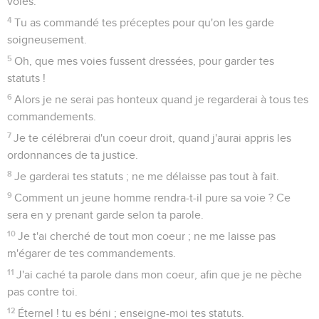
voies.
4
Tu as commandé tes préceptes pour qu'on les garde
soigneusement.
5
Oh, que mes voies fussent dressées, pour garder tes
statuts !
6
Alors je ne serai pas honteux quand je regarderai à tous tes
commandements.
7
Je te célébrerai d'un coeur droit, quand j'aurai appris les
ordonnances de ta justice.
8
Je garderai tes statuts ; ne me délaisse pas tout à fait.
9
Comment un jeune homme rendra-t-il pure sa voie ? Ce
sera en y prenant garde selon ta parole.
10
Je t'ai cherché de tout mon coeur ; ne me laisse pas
m'égarer de tes commandements.
11
J'ai caché ta parole dans mon coeur, afin que je ne pèche
pas contre toi.
12
Éternel ! tu es béni ; enseigne-moi tes statuts.