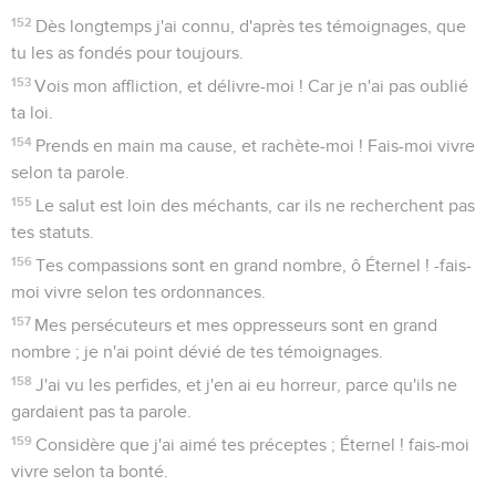
152
Dès longtemps j'ai connu, d'après tes témoignages, que
tu les as fondés pour toujours.
153
Vois mon affliction, et délivre-moi ! Car je n'ai pas oublié
ta loi.
154
Prends en main ma cause, et rachète-moi ! Fais-moi vivre
selon ta parole.
155
Le salut est loin des méchants, car ils ne recherchent pas
tes statuts.
156
Tes compassions sont en grand nombre, ô Éternel ! -fais-
moi vivre selon tes ordonnances.
157
Mes persécuteurs et mes oppresseurs sont en grand
nombre ; je n'ai point dévié de tes témoignages.
158
J'ai vu les perfides, et j'en ai eu horreur, parce qu'ils ne
gardaient pas ta parole.
159
Considère que j'ai aimé tes préceptes ; Éternel ! fais-moi
vivre selon ta bonté.