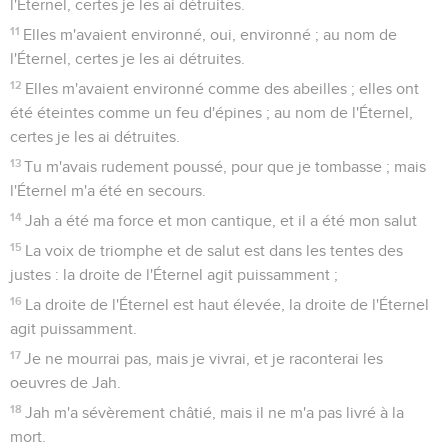
l'Éternel, certes je les ai détruites.
11
Elles m'avaient environné, oui, environné ; au nom de
l'Éternel, certes je les ai détruites.
12
Elles m'avaient environné comme des abeilles ; elles ont
été éteintes comme un feu d'épines ; au nom de l'Éternel,
certes je les ai détruites.
13
Tu m'avais rudement poussé, pour que je tombasse ; mais
l'Éternel m'a été en secours.
14
Jah a été ma force et mon cantique, et il a été mon salut
15
La voix de triomphe et de salut est dans les tentes des
justes : la droite de l'Éternel agit puissamment ;
16
La droite de l'Éternel est haut élevée, la droite de l'Éternel
agit puissamment.
17
Je ne mourrai pas, mais je vivrai, et je raconterai les
oeuvres de Jah.
18
Jah m'a sévèrement châtié, mais il ne m'a pas livré à la
mort.