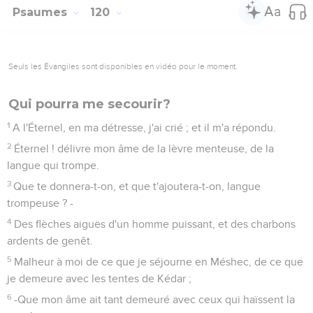
Psaumes
120
Seuls les Évangiles sont disponibles en vidéo pour le moment.
Qui pourra me secourir?
1
A l'Éternel, en ma détresse, j'ai crié ; et il m'a répondu.
2
Éternel ! délivre mon âme de la lèvre menteuse, de la
langue qui trompe.
3
Que te donnera-t-on, et que t'ajoutera-t-on, langue
trompeuse ? -
4
Des flèches aiguës d'un homme puissant, et des charbons
ardents de genêt.
5
Malheur à moi de ce que je séjourne en Méshec, de ce que
je demeure avec les tentes de Kédar ;
6
-Que mon âme ait tant demeuré avec ceux qui haïssent la