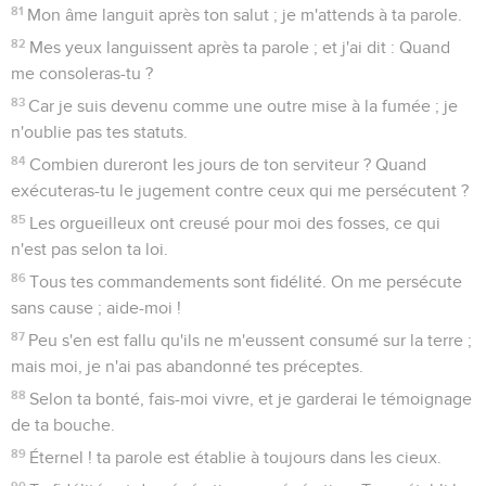
81
Mon âme languit après ton salut ; je m'attends à ta parole.
82
Mes yeux languissent après ta parole ; et j'ai dit : Quand
me consoleras-tu ?
83
Car je suis devenu comme une outre mise à la fumée ; je
n'oublie pas tes statuts.
84
Combien dureront les jours de ton serviteur ? Quand
exécuteras-tu le jugement contre ceux qui me persécutent ?
85
Les orgueilleux ont creusé pour moi des fosses, ce qui
n'est pas selon ta loi.
86
Tous tes commandements sont fidélité. On me persécute
sans cause ; aide-moi !
87
Peu s'en est fallu qu'ils ne m'eussent consumé sur la terre ;
mais moi, je n'ai pas abandonné tes préceptes.
88
Selon ta bonté, fais-moi vivre, et je garderai le témoignage
de ta bouche.
89
Éternel ! ta parole est établie à toujours dans les cieux.
90