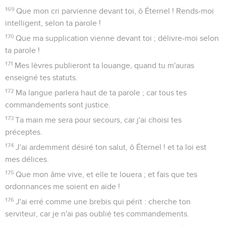
169
Que mon cri parvienne devant toi, ô Éternel ! Rends-moi
intelligent, selon ta parole !
170
Que ma supplication vienne devant toi ; délivre-moi selon
ta parole !
171
Mes lèvres publieront ta louange, quand tu m'auras
enseigné tes statuts.
172
Ma langue parlera haut de ta parole ; car tous tes
commandements sont justice.
173
Ta main me sera pour secours, car j'ai choisi tes
préceptes.
174
J'ai ardemment désiré ton salut, ô Éternel ! et ta loi est
mes délices.
175
Que mon âme vive, et elle te louera ; et fais que tes
ordonnances me soient en aide !
176
J'ai erré comme une brebis qui périt : cherche ton
serviteur, car je n'ai pas oublié tes commandements.