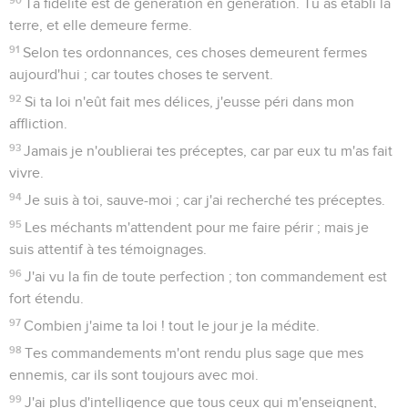
Ta fidélité est de génération en génération. Tu as établi la
terre, et elle demeure ferme.
91
Selon tes ordonnances, ces choses demeurent fermes
aujourd'hui ; car toutes choses te servent.
92
Si ta loi n'eût fait mes délices, j'eusse péri dans mon
affliction.
93
Jamais je n'oublierai tes préceptes, car par eux tu m'as fait
vivre.
94
Je suis à toi, sauve-moi ; car j'ai recherché tes préceptes.
95
Les méchants m'attendent pour me faire périr ; mais je
suis attentif à tes témoignages.
96
J'ai vu la fin de toute perfection ; ton commandement est
fort étendu.
97
Combien j'aime ta loi ! tout le jour je la médite.
98
Tes commandements m'ont rendu plus sage que mes
ennemis, car ils sont toujours avec moi.
99
J'ai plus d'intelligence que tous ceux qui m'enseignent,