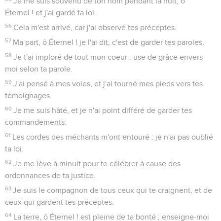
Je me suis souvenu de ton nom pendant la nuit, ô
Éternel ! et j'ai gardé ta loi.
56
Cela m'est arrivé, car j'ai observé tes préceptes.
57
Ma part, ô Éternel ! je l'ai dit, c'est de garder tes paroles.
58
Je t'ai imploré de tout mon coeur : use de grâce envers
moi selon ta parole.
59
J'ai pensé à mes voies, et j'ai tourné mes pieds vers tes
témoignages.
60
Je me suis hâté, et je n'ai point différé de garder tes
commandements.
61
Les cordes des méchants m'ont entouré : je n'ai pas oublié
ta loi.
62
Je me lève à minuit pour te célébrer à cause des
ordonnances de ta justice.
63
Je suis le compagnon de tous ceux qui te craignent, et de
ceux qui gardent tes préceptes.
64
La terre, ô Éternel ! est pleine de ta bonté ; enseigne-moi