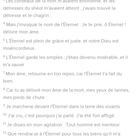
Les cordeaux de la mort m'avaient environné, et les
détresses du shéol m'avaient atteint ; j'avais trouvé la
détresse et le chagrin ;
4
Mais j'invoquai le nom de l'Éternel : Je te prie, ô Éternel !
délivre mon âme.
5
L'Éternel est plein de grâce et juste, et notre Dieu est
miséricordieux.
6
L'Éternel garde les simples ; j'étais devenu misérable, et il
m'a sauvé.
7
Mon âme, retourne en ton repos, car l'Éternel t'a fait du
bien.
8
Car tu as délivré mon âme de la mort, mes yeux de larmes,
mes pieds de chute :
9
Je marcherai devant l'Éternel dans la terre des vivants.
10
J'ai cru, c'est pourquoi j'ai parlé. J'ai été fort affligé.
11
Je disais en mon agitation : Tout homme est menteur.
12
Que rendrai-je à l'Éternel pour tous les biens qu'il m'a