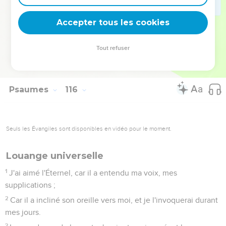
Les cieux sont les cieux de l'Éternel, mais il a donné la
terre aux fils des hommes.
Accepter tous les cookies
17
Ni les morts, ni tous ceux qui descendent dans le silence,
ne loueront Jah.
Tout refuser
18
Mais nous, nous bénirons Jah, dès maintenant et à
toujours. Louez Jah !
Psaumes
116
Seuls les Évangiles sont disponibles en vidéo pour le moment.
Louange universelle
1
J'ai aimé l'Éternel, car il a entendu ma voix, mes
supplications ;
2
Car il a incliné son oreille vers moi, et je l'invoquerai durant
mes jours.
3