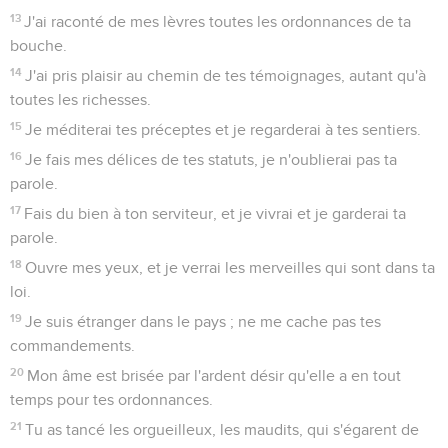
13
J'ai raconté de mes lèvres toutes les ordonnances de ta
bouche.
14
J'ai pris plaisir au chemin de tes témoignages, autant qu'à
toutes les richesses.
15
Je méditerai tes préceptes et je regarderai à tes sentiers.
16
Je fais mes délices de tes statuts, je n'oublierai pas ta
parole.
17
Fais du bien à ton serviteur, et je vivrai et je garderai ta
parole.
18
Ouvre mes yeux, et je verrai les merveilles qui sont dans ta
loi.
19
Je suis étranger dans le pays ; ne me cache pas tes
commandements.
20
Mon âme est brisée par l'ardent désir qu'elle a en tout
temps pour tes ordonnances.
21
Tu as tancé les orgueilleux, les maudits, qui s'égarent de