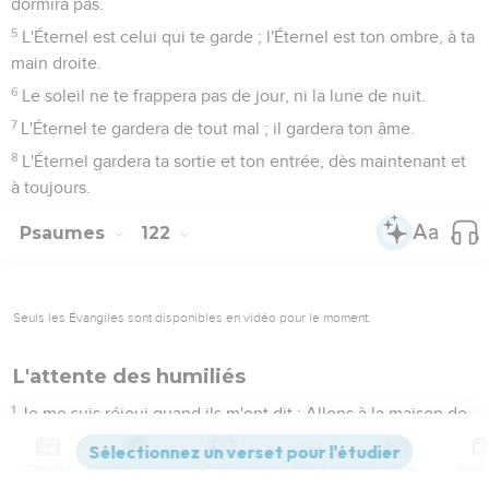
dormira pas.
5
L'Éternel est celui qui te garde ; l'Éternel est ton ombre, à ta
main droite.
6
Le soleil ne te frappera pas de jour, ni la lune de nuit.
7
L'Éternel te gardera de tout mal ; il gardera ton âme.
8
L'Éternel gardera ta sortie et ton entrée, dès maintenant et
à toujours.
Psaumes
122
Seuls les Évangiles sont disponibles en vidéo pour le moment.
L'attente des humiliés
1
Je me suis réjoui quand ils m'ont dit : Allons à la maison de
l'Éternel !
Contenus
Versions
Commentaires
Strong
Dictionnaire
2
Nos pieds se tiendront dans tes portes, ô Jérusalem !