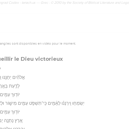
rad Codex - tanach.us --- Grec : © 2010 by the Society of Biblical Literature and Log
vangiles sont disponibles en vidéo pour le moment.
llir le Dieu victorieux
ל
אֱלֹהִ֗ים יְחָנֵּ֥נוּ וִֽ
לָדַ֣עַת בָּאָ֣רֶץ 
יוֹד֖וּךָ עַמִּ֥ים
יִֽשְׂמְח֥וּ וִֽירַנְּנ֗וּ לְאֻ֫מִּ֥ים כִּֽי־תִשְׁפֹּ֣ט עַמִּ֣ים מִישׁ֑וֹר ו
יוֹד֖וּךָ עַמִּ֥ים
אֶ֭רֶץ נָתְנָ֣ה יְבוּ