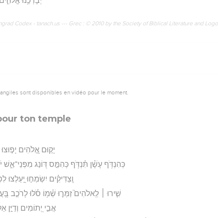
יְבָרְכֵ֥נוּ אֱלֹהִ֑ים 
rad Codex - tanach.us --- Grec : © 2010 by the Society of Biblical Literature and Log
vangiles sont disponibles en vidéo pour le moment.
 pour ton temple
יָק֣וּם אֱ֭לֹהִים יָפ֣וּצוּ אוֹי
כְּהִנְדֹּ֥ף עָשָׁ֗ן תִּ֫נְדֹּ֥ף כְּהִמֵּ֣ס דּ֭וֹנַג מִפְּנֵי־אֵ֑שׁ 
וְֽצַדִּיקִ֗ים יִשְׂמְח֣וּ יַֽ֭עַלְצוּ לִ
שִׁ֤ירוּ ׀ לֵֽאלֹהִים֮ זַמְּר֪וּ שְׁ֫מ֥וֹ סֹ֡לּוּ לָרֹכֵ֣ב בָּ֭עֲרָ
אֲבִ֣י יְ֭תוֹמִים וְדַיַּ֣ן אַ