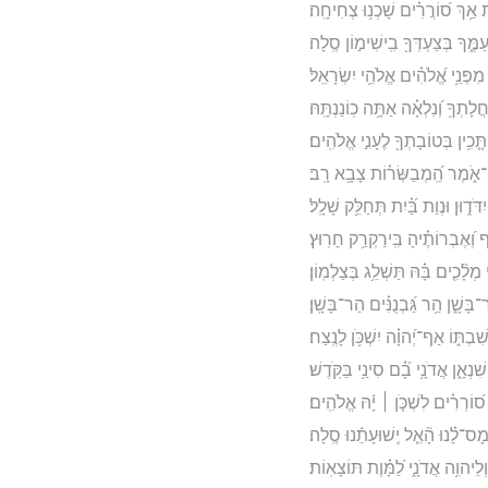
אַ֥ךְ ס֝וֹרֲרִ֗ים שָׁכְנ֥וּ צְחִיחָֽה׃
מֶּ֑ךָ בְּצַעְדְּךָ֖ בִֽישִׁימ֣וֹן סֶֽלָה׃
פְּנֵ֥י אֱ֝לֹהִ֗ים אֱלֹהֵ֥י יִשְׂרָאֵֽל׃
ָתְךָ֥ וְ֝נִלְאָ֗ה אַתָּ֥ה כֽוֹנַנְתָּֽהּ׃
תָּ֤כִ֥ין בְּטוֹבָתְךָ֖ לֶעָנִ֣י אֱלֹהִֽים׃
ֶן־אֹ֑מֶר הַֽ֝מְבַשְּׂר֗וֹת צָבָ֥א רָֽב׃
דֹּד֑וּן וּנְוַת בַּ֝֗יִת תְּחַלֵּ֥ק שָׁלָֽל׃
סֶף וְ֝אֶבְרוֹתֶ֗יהָ בִּֽירַקְרַ֥ק חָרֽוּץ׃
י מְלָ֘כִ֤ים בָּ֗הּ תַּשְׁלֵ֥ג בְּצַלְמֽוֹן׃
שָׁ֑ן הַ֥ר גַּ֝בְנֻנִּ֗ים הַר־בָּשָֽׁן׃
בְתּ֑וֹ אַף־יְ֝הוָ֗ה יִשְׁכֹּ֥ן לָנֶֽצַח׃
ְאָ֑ן אֲדֹנָ֥י בָ֝֗ם סִינַ֥י בַּקֹּֽדֶשׁ׃
ס֝וֹרְרִ֗ים לִשְׁכֹּ֤ן ׀ יָ֬הּ אֱלֹהִֽים׃
ֲמָס־לָ֗נוּ הָ֘אֵ֤ל יְֽשׁוּעָתֵ֬נוּ סֶֽלָה׃
ְלֵיהוִ֥ה אֲדֹנָ֑י לַ֝מָּ֗וֶת תּוֹצָאֽוֹת׃