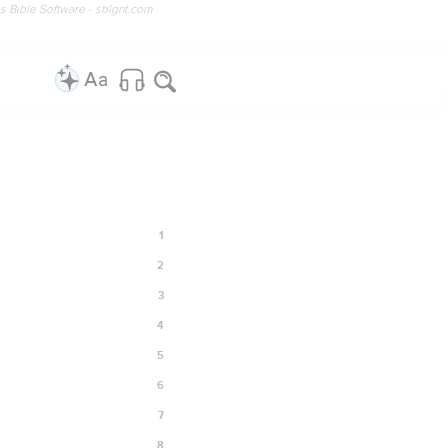
os Bible Software - sblgnt.com
1
2
3
4
5
6
7
8