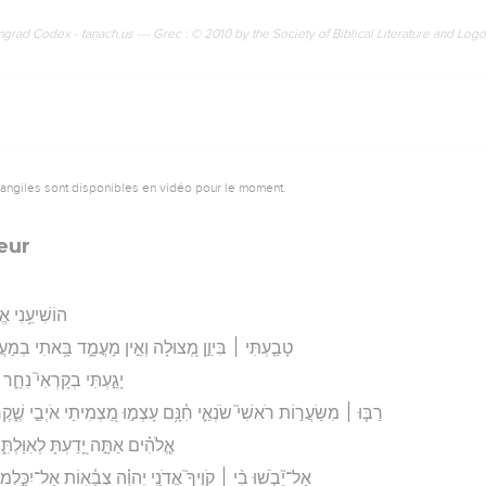
rad Codex - tanach.us --- Grec : © 2010 by the Society of Biblical Literature and Log
vangiles sont disponibles en vidéo pour le moment.
eur
הוֹשִׁיעֵ֥נִי אֱ
טָבַ֤עְתִּי ׀ בִּיוֵ֣ן מְ֭צוּלָה וְאֵ֣ין מָעֳמָ֑ד בָּ֥אתִי בְמַעֲמַ
יָגַ֣עְתִּי בְקָרְאִי֮ נִחַ֪ר גּ
רַבּ֤וּ ׀ מִשַּׂעֲר֣וֹת רֹאשִׁי֮ שֹׂנְאַ֪י חִ֫נָּ֥ם עָצְמ֣וּ מַ֭צְמִיתַי אֹיְבַ֣י שֶׁ֑קֶר
אֱ‍ֽלֹהִ֗ים אַתָּ֣ה יָ֭דַעְתָּ לְאִוַּלְתִּ
אַל־יֵ֘בֹ֤שׁוּ בִ֨י ׀ קֹוֶיךָ֮ אֲדֹנָ֥י יְהוִ֗ה צְבָ֫א֥וֹת אַל־יִכָּ֣לְמוּ