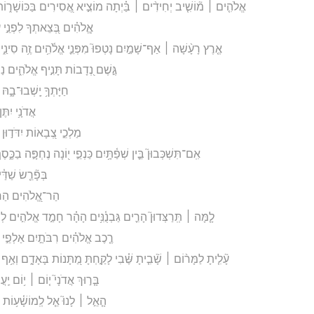
אֱלֹהִ֤ים ׀ מ֘וֹשִׁ֤יב יְחִידִ֨ים ׀ בַּ֗יְתָה מוֹצִ֣יא אֲ֭סִירִים בַּכּוֹשָׁר֑וֹת 
אֱ‍ֽלֹהִ֗ים בְּ֭צֵאתְךָ לִפְנֵ֣י עַ
אֶ֤רֶץ רָעָ֨שָׁה ׀ אַף־שָׁמַ֣יִם נָטְפוּ֮ מִפְּנֵ֪י אֱלֹ֫הִ֥ים זֶ֥ה סִינַ֑י מִ
גֶּ֣שֶׁם נְ֭דָבוֹת תָּנִ֣יף אֱלֹהִ֑ים נַחֲל
חַיָּתְךָ֥ יָֽשְׁבוּ־בָ֑הּ 
אֲדֹנָ֥י יִתּ
מַלְכֵ֣י צְ֭בָאוֹת יִדֹּד֣וּן יִ
אִֽם־תִּשְׁכְּבוּן֮ בֵּ֪ין שְׁפַ֫תָּ֥יִם כַּנְפֵ֣י י֭וֹנָה נֶחְפָּ֣ה בַכֶּ֑
בְּפָ֘רֵ֤שׂ שַׁדַּ֓
הַר־אֱ֭לֹהִים הַר־בָּ
לָ֤מָּה ׀ תְּֽרַצְּדוּן֮ הָרִ֪ים גַּבְנֻ֫נִּ֥ים הָהָ֗ר חָמַ֣ד אֱלֹהִ֣ים לְשִׁ
רֶ֤כֶב אֱלֹהִ֗ים רִבֹּתַ֣יִם אַלְפֵ֣י שִׁנ
עָ֘לִ֤יתָ לַמָּר֨וֹם ׀ שָׁ֘בִ֤יתָ שֶּׁ֗בִי לָקַ֣חְתָּ מַ֭תָּנוֹת בָּאָדָ֑ם וְאַ֥ף 
בָּ֤ר֣וּךְ אֲדֹנָי֮ י֤וֹם ׀ י֥וֹם יַֽע
הָ֤אֵ֣ל ׀ לָנוּ֮ אֵ֤ל לְֽמוֹשָׁ֫ע֥וֹת ו