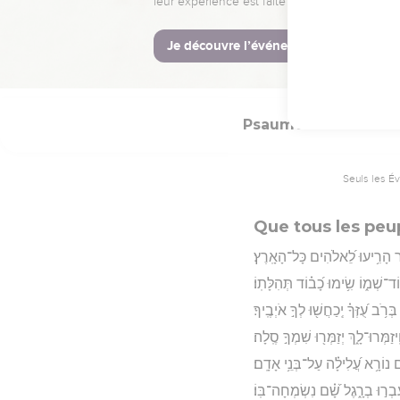
ְפוּ־בָ֑ר יִ֝תְרוֹעֲע֗וּ אַף־יָשִֽׁירוּ׃
Hébreu : © Westminster Lening
Psaumes
66
Seuls les É
Que tous les peu
ֹר הָרִ֥יעוּ לֵ֝אלֹהִים כָּל־הָאָֽרֶץ׃
וֹד־שְׁמ֑וֹ שִׂ֥ימוּ כָ֝ב֗וֹד תְּהִלָּתֽוֹ׃
ב עֻ֝זְּךָ֗ יְֽכַחֲשׁ֖וּ לְךָ֣ אֹיְבֶֽיךָ׃
יזַמְּרוּ־לָ֑ךְ יְזַמְּר֖וּ שִׁמְךָ֣ סֶֽלָה׃
 נוֹרָ֥א עֲ֝לִילָ֗ה עַל־בְּנֵ֥י אָדָֽם׃
עַבְר֣וּ בְרָ֑גֶל שָׁ֝֗ם נִשְׂמְחָה־בּֽוֹ׃