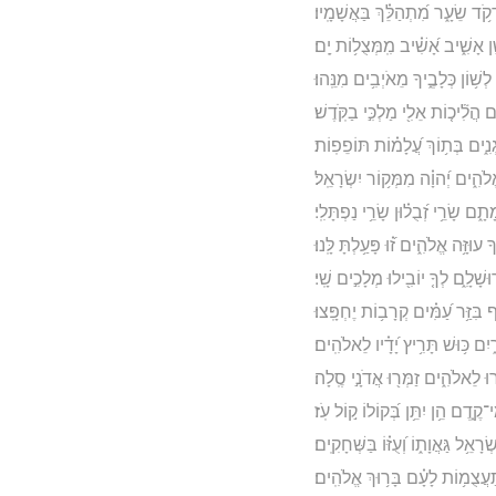
֥ד שֵׂעָ֑ר מִ֝תְהַלֵּ֗ךְ בַּאֲשָׁמָֽיו׃
ן אָשִׁ֑יב אָ֝שִׁ֗יב מִֽמְּצֻל֥וֹת יָֽם׃
ְשׁ֥וֹן כְּלָבֶ֑יךָ מֵאֹיְבִ֥ים מִנֵּֽהוּ׃
 הֲלִ֘יכ֤וֹת אֵלִ֖י מַלְכִּ֣י בַקֹּֽדֶשׁ׃
נִ֑ים בְּת֥וֹךְ עֲ֝לָמ֗וֹת תּוֹפֵפֽוֹת׃
ֱלֹהִ֑ים יְ֝הוָ֗ה מִמְּק֥וֹר יִשְׂרָאֵֽל׃
֑ם שָׂרֵ֥י זְ֝בֻל֗וּן שָׂרֵ֥י נַפְתָּלִֽי׃
ךָ עוּזָּ֥ה אֱלֹהִ֑ים ז֝֗וּ פָּעַ֥לְתָּ לָּֽנוּ׃
שָׁלִָ֑ם לְךָ֤ יוֹבִ֖ילוּ מְלָכִ֣ים שָֽׁי׃
ִּזַּ֥ר עַ֝מִּ֗ים קְרָב֥וֹת יֶחְפָּֽצוּ׃
֑יִם כּ֥וּשׁ תָּרִ֥יץ יָ֝דָ֗יו לֵאלֹהִֽים׃
ּ לֵאלֹהִ֑ים זַמְּר֖וּ אֲדֹנָ֣י סֶֽלָה׃
קֶ֑דֶם הֵ֥ן יִתֵּ֥ן בְּ֝קוֹלוֹ ק֣וֹל עֹֽז׃
רָאֵ֥ל גַּאֲוָת֑וֹ וְ֝עֻזּ֗וֹ בַּשְּׁחָקִֽים׃
ְתַעֲצֻמ֥וֹת לָעָ֗ם בָּר֥וּךְ אֱלֹהִֽים׃