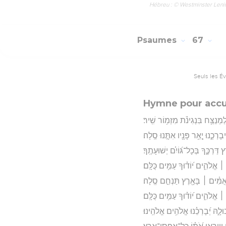
Hébreu : © Westminster Lening
Psaumes
67
Seuls les É
Hymne pour accuei
ַמְנַצֵּ֥ח בִּנְגִינֹ֗ת מִזְמ֥וֹר שִֽׁיר׃
יבָרְכֵ֑נוּ יָ֤אֵ֥ר פָּנָ֖יו אִתָּ֣נוּ סֶֽלָה׃
דַּרְכֶּ֑ךָ בְּכָל־גּ֝וֹיִ֗ם יְשׁוּעָתֶֽךָ׃
 ׀ אֱלֹהִ֑ים י֝וֹד֗וּךָ עַמִּ֥ים כֻּלָּֽם׃
ּלְאֻמִּ֓ים ׀ בָּאָ֖רֶץ תַּנְחֵ֣ם סֶֽלָה׃
 ׀ אֱלֹהִ֑ים י֝וֹד֗וּךָ עַמִּ֥ים כֻּלָּֽם׃
לָ֑הּ יְ֝בָרְכֵ֗נוּ אֱלֹהִ֥ים אֱלֹהֵֽינוּ׃