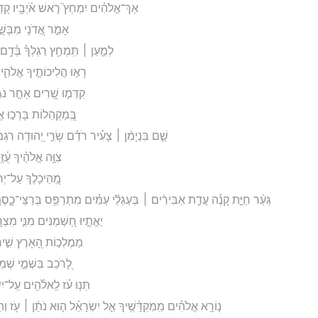
אַךְ־אֱלֹהִ֗ים יִמְחַץ֮ רֹ֤אשׁ אֹ֫יְבָ֥יו קָדְקֹ
אָמַ֣ר אֲ֭דֹנָי מִבָּשָׁ֣
לְמַ֤עַן ׀ תִּֽמְחַ֥ץ רַגְלְךָ֗ בְּ֫דָ֥ם ל
רָא֣וּ הֲלִיכוֹתֶ֣יךָ אֱלֹהִ֑ים
קִדְּמ֣וּ שָׁ֭רִים אַחַ֣ר נֹגְ
בְּֽ֭מַקְהֵלוֹת בָּרְכ֣וּ א
שָׁ֤ם בִּנְיָמִ֨ן ׀ צָעִ֡יר רֹדֵ֗ם שָׂרֵ֣י יְ֭הוּדָה רִגְמָתָ
צִוָּ֥ה אֱלֹהֶ֗יךָ עֻ֫זֶּ֥
מֵֽ֭הֵיכָלֶךָ עַל־יְרוּ
גְּעַ֨ר חַיַּ֪ת קָנֶ֡ה עֲדַ֤ת אַבִּירִ֨ים ׀ בְּעֶגְלֵ֬י עַמִּ֗ים מִתְרַפֵּ֥ס בְּרַצֵּי־כָ֑סֶף ב
יֶאֱתָ֣יוּ חַ֭שְׁמַנִּים מִנִּ֣י מִצְרָ
מַמְלְכ֣וֹת הָ֭אָרֶץ שִׁ֣ירו
לָ֭רֹכֵב בִּשְׁמֵ֣י שְׁמֵי־
תְּנ֥וּ עֹ֗ז לֵֽאלֹ֫הִ֥ים עַֽל־יִשְׂ
נ֤וֹרָ֥א אֱלֹהִ֗ים מִֽמִּקְדָּ֫שֶׁ֥יךָ אֵ֤ל יִשְׂרָאֵ֗ל ה֤וּא נֹתֵ֨ן ׀ עֹ֖ז ו