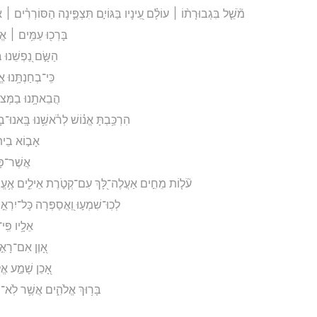
מֹ֘שֵׁ֤ל בִּגְבוּרָת֨וֹ ׀ עוֹלָ֗ם עֵ֭ינָיו בַּגּוֹיִ֣ם תִּצְפֶּ֑ינָה הַסּוֹרְרִ֓ים 
בָּרְכ֖וּ עַמִּ֥ים ׀ אֱלֹה
הַשָּׂ֣ם נַ֭פְשֵׁנוּ בּ
כִּֽי־בְחַנְתָּ֥נוּ 
הֲבֵאתָ֥נוּ בַמְּצוּד
הִרְכַּ֥בְתָּ אֱנ֗וֹשׁ לְרֹ֫אשֵׁ֥נוּ בָּֽאנוּ־בָאֵ֥
אָב֣וֹא בֵיתְך
אֲשֶׁר־פָּצ֥
עֹ֘ל֤וֹת מֵחִ֣ים אַעֲלֶה־לָּ֭ךְ עִם־קְטֹ֣רֶת אֵילִ֑ים אֶ֥עֱש
לְכֽוּ־שִׁמְע֣וּ וַ֭אֲסַפְּרָה כָּל־יִרְאֵ֣
אֵלָ֥יו פִּֽי
אָ֭וֶן אִם־רָאִ֣י
אָ֭כֵן שָׁמַ֣ע אֱלֹ
בָּר֥וּךְ אֱלֹהִ֑ים אֲשֶׁ֥ר לֹֽא־הֵס