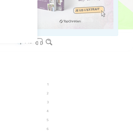
14
os Bible Software - sblgnt.com
1
2
3
4
5
6