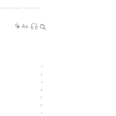
os Bible Software - sblgnt.com
1
2
3
4
5
6
7