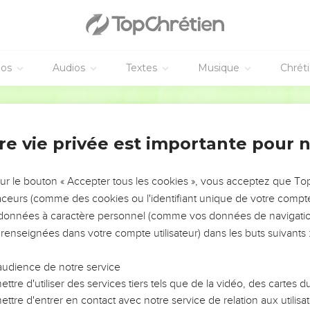
 libérateur
éos
Audios
Textes
Musique
Chrét
לְךָ֤ דֻֽמִיָּ֬ה תְהִלָּ֓ה אֱלֹ
שֹׁמֵ֥עַ ת
Hébreu / Grec - Texte original
דִּבְרֵ֣י עֲ֭וֺנֹת גָּ֣בְרו
אַשְׁרֵ֤י ׀ תִּֽבְחַ֣ר וּתְקָרֵב֮ יִשְׁכֹּ֪ן חֲצֵ֫רֶ֥יךָ נִ֭שְׂבְּע
re vie privée est importante pour 
נ֤וֹרָא֨וֹת ׀ בְּצֶ֣דֶק תַּ֭עֲנֵנוּ אֱלֹהֵ֣י יִשְׁעֵ֑נוּ מִבְטָ
מֵכִ֣ין
sur le bouton « Accepter tous les cookies », vous acceptez que T
מַשְׁבִּ֤יחַ ׀ שְׁא֣וֹן יַ֭מִּים 
traceurs (comme des cookies ou l'identifiant unique de votre compte 
וַיִּ֤ירְא֨וּ ׀ יֹשְׁבֵ֣י קְ֭צָוֺת מֵאוֹתֹתֶ֑
s données à caractère personnel (comme vos données de navigatio
 renseignées dans votre compte utilisateur) dans les buts suivants 
פָּקַ֥דְתָּ הָאָ֨רֶץ ׀ וַתְּשֹׁ֪קְקֶ֡הָ רַבַּ֬ת תַּעְשְׁרֶ֗נָּה פֶּ֣לֶג אֱ֭לֹהִים מָ֣לֵא מָ֑יִם 
תְּלָמֶ֣יהָ רַ֭וֵּה נַחֵ֣ת גְּדוּדֶ֑יהָ בִּרְבִיבִ
audience de notre service
עִ֭טַּרְתָּ שְׁנַ֣ת טוֹב
ttre d'utiliser des services tiers tels que de la vidéo, des cartes
יִ֭רְעֲפוּ נְא֣וֹת מִ
ttre d'entrer en contact avec notre service de relation aux utilisat