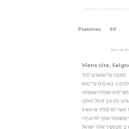
Hébreu : © Westminster Lening
Psaumes
69
Seuls les É
Viens vite, Seign
לַמְנַצֵּ֬חַ עַֽל־שׁוֹשַׁנִּ֬ים לְדָוִֽד׃
לֹהִ֑ים כִּ֤י בָ֖אוּ מַ֣יִם עַד־נָֽפֶשׁ׃
קֵּי־מַ֝֗יִם וְשִׁבֹּ֥לֶת שְׁטָפָֽתְנִי׃
ְר֫וֹנִ֥י כָּל֥וּ עֵינַ֑י מְ֝יַחֵ֗ל לֵאלֹהָֽי׃
 אֲשֶׁ֥ר לֹא־גָ֝זַ֗לְתִּי אָ֣ז אָשִֽׁיב׃
֑י וְ֝אַשְׁמוֹתַ֗י מִמְּךָ֥ לֹא־נִכְחָֽדוּ׃
 בִ֣י מְבַקְשֶׁ֑יךָ אֱ֝לֹהֵ֗י יִשְׂרָאֵֽל׃