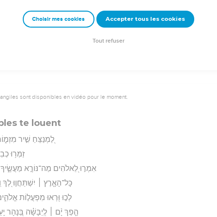
לָבְשׁ֬וּ כָרִ֨ים ׀ הַצֹּ֗אן וַעֲמָקִ֥ים יַֽעַט
Accepter tous les cookies
Choisir mes cookies
rad Codex - tanach.us --- Grec : © 2010 by the Society of Biblical Literature and Log
Tout refuser
vangiles sont disponibles en vidéo pour le moment.
ples te louent
לַ֭מְנַצֵּחַ שִׁ֣יר מִזְמ֑ו
זַמְּר֥וּ כְבֽ
אִמְר֣וּ לֵ֭אלֹהִים מַה־נּוֹרָ֣א מַעֲשֶׂ֑יךָ בְּרֹ֥
כָּל־הָאָ֤רֶץ ׀ יִשְׁתַּחֲו֣וּ לְ֭ךָ וִֽ
לְכ֣וּ וּ֭רְאוּ מִפְעֲל֣וֹת אֱלֹהִ֑ים
הָ֤פַךְ יָ֨ם ׀ לְֽיַבָּשָׁ֗ה בַּ֭נָּהָר יַֽ