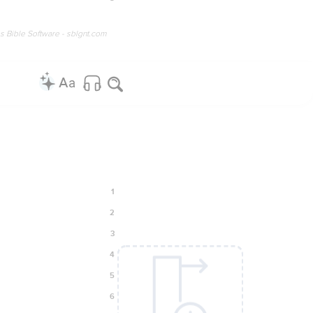
os Bible Software - sblgnt.com
1
2
3
4
5
6