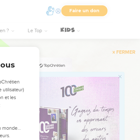
Faire un don
1
2
ien ?
Le Top
3
4
5
nous
6
7
opChrétien
8
utilisateur)
9
n et les
:
10
11
12
 du monde…
13
eurs.