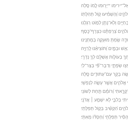
׀ אַל־*ירימו **יָר֖וּמוּ לָ֣מוֹ סֶֽלָה׃
ֵ֑ינוּ וְ֝הַשְׁמִ֗יעוּ ק֣וֹל תְּהִלָּתֽוֹ׃
ַֽחַיִּ֑ים וְלֹֽא־נָתַ֖ן לַמּ֣וֹט רַגְלֵֽנוּ׃
אֱלֹהִ֑ים צְ֝רַפְתָּ֗נוּ כִּצְרָף־כָּֽסֶף׃
ָ֑ה שַׂ֖מְתָּ מוּעָקָ֣ה בְמָתְנֵֽינוּ׃
שׁ וּבַמַּ֑יִם וַ֝תּוֹצִיאֵ֗נוּ לָֽרְוָיָֽה׃
ָ֣ בְעוֹל֑וֹת אֲשַׁלֵּ֖ם לְךָ֣ נְדָרָֽי׃
וּ שְׂפָתָ֑י וְדִבֶּר־פִּ֝֗י בַּצַּר־לִֽי׃
ֶֽׂה בָקָ֖ר עִם־עַתּוּדִ֣ים סֶֽלָה׃
י אֱלֹהִ֑ים אֲשֶׁ֖ר עָשָׂ֣ה לְנַפְשִֽׁי׃
־קָרָ֑אתִי וְ֝רוֹמַ֗ם תַּ֣חַת לְשׁוֹנִֽי׃
תִי בְלִבִּ֑י לֹ֖א יִשְׁמַ֣ע ׀ אֲדֹנָֽי׃
הִ֑ים הִ֝קְשִׁ֗יב בְּק֣וֹל תְּפִלָּתִֽי׃
ִ֘יר תְּפִלָּתִ֥י וְ֝חַסְדּ֗וֹ מֵאִתִּֽי׃