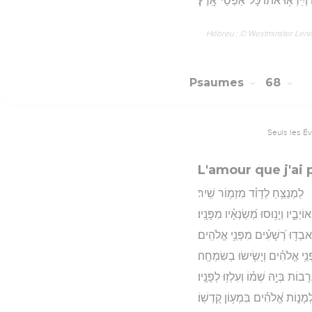
וְיִֽירְא֥וּ אֹ֝ת֗וֹ כָּל־אַפְסֵי־אָֽרֶץ׃
Hébreu : © Westminster Lening
Psaumes
68
Seuls les É
L'amour que j'ai
לַמְנַצֵּ֥חַ לְדָוִ֗ד מִזְמ֥וֹר שִֽׁיר׃
ְבָ֑יו וְיָנ֥וּסוּ מְ֝שַׂנְאָ֗יו מִפָּנָֽיו׃
יֹאבְד֥וּ רְ֝שָׁעִ֗ים מִפְּנֵ֥י אֱלֹהִֽים׃
פְנֵ֥י אֱלֹהִ֗ים וְיָשִׂ֥ישׂוּ בְשִׂמְחָֽה׃
בוֹת בְּיָ֥הּ שְׁמ֗וֹ וְעִלְז֥וּ לְפָנָֽיו׃
לְמָנ֑וֹת אֱ֝לֹהִ֗ים בִּמְע֥וֹן קָדְשֽׁוֹ׃