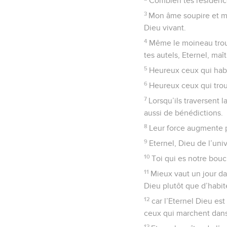
Combien tes résidences
3
Mon âme soupire et mêm
Dieu vivant.
4
Même le moineau trouv
tes autels, Eternel, maî
5
Heureux ceux qui habit
6
Heureux ceux qui trouv
7
Lorsqu’ils traversent l
aussi de bénédictions.
8
Leur force augmente p
9
Eternel, Dieu de l’univ
10
Toi qui es notre boucl
11
Mieux vaut un jour da
Dieu plutôt que d’habit
12
car l’Eternel Dieu est
ceux qui marchent dans 
13