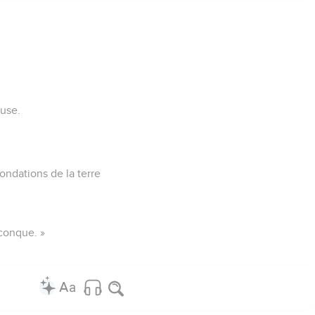
ause.
fondations de la terre
conque. »