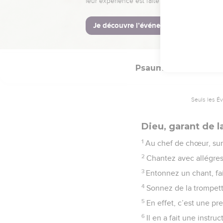
18
Que ta main soit sur l
19
Alors nous ne nous él
20
Eternel, Dieu de l’uni
Psaumes
81
Seuls les É
Dieu, garant de l
1
Au chef de chœur, sur 
2
Chantez avec allégress
3
Entonnez un chant, fai
4
Sonnez de la trompette
5
En effet, c’est une pr
6
Il en a fait une instr