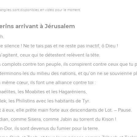
vangiles sont disponibles en vidéo pour le moment.
erins arrivant à Jérusalem
h.
 silence ! Ne te tais pas et ne reste pas inactif, ô Dieu !
’agitent, ceux qui te détestent relèvent la tête.
s complots contre ton peuple, ils conspirent contre ceux que tu 
xterminons-les du milieu des nations, et qu’on ne se souvienne pl
un même cœur, ils font une alliance contre toi :
maélites, les Moabites et les Hagaréniens,
, les Philistins avec les habitants de Tyr.
nt à eux, elle prête main forte aux descendants de Lot. – Pause.
ian, comme Sisera, comme Jabin au torrent du Kison !
 En-Dor, ils sont devenus du fumier pour la terre.