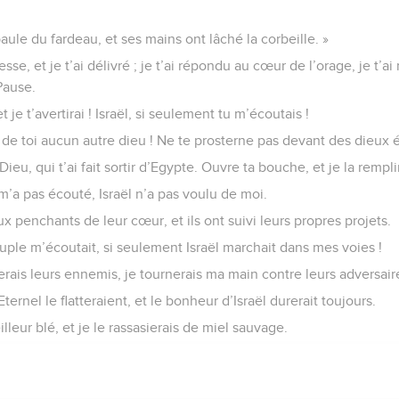
aule du fardeau, et ses mains ont lâché la corbeille. »
esse, et je t’ai délivré ; je t’ai répondu au cœur de l’orage, je t’a
Pause.
je t’avertirai ! Israël, si seulement tu m’écoutais !
eu de toi aucun autre dieu ! Ne te prosterne pas devant des dieux é
 Dieu, qui t’ai fait sortir d’Egypte. Ouvre ta bouche, et je la remplir
’a pas écouté, Israël n’a pas voulu de moi.
 aux penchants de leur cœur, et ils ont suivi leurs propres projets.
ple m’écoutait, si seulement Israël marchait dans mes voies !
ierais leurs ennemis, je tournerais ma main contre leurs adversair
ternel le flatteraient, et le bonheur d’Israël durerait toujours.
illeur blé, et je le rassasierais de miel sauvage.