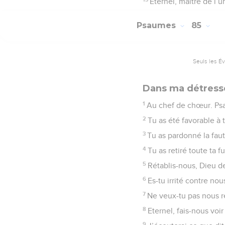
Eternel, maître de l’
Psaumes
85
Seuls les É
Dans ma détresse,
1
Au chef de chœur. Ps
2
Tu as été favorable à t
3
Tu as pardonné la faut
4
Tu as retiré toute ta f
5
Rétablis-nous, Dieu de
6
Es-tu irrité contre no
7
Ne veux-tu pas nous re
8
Eternel, fais-nous voi
9