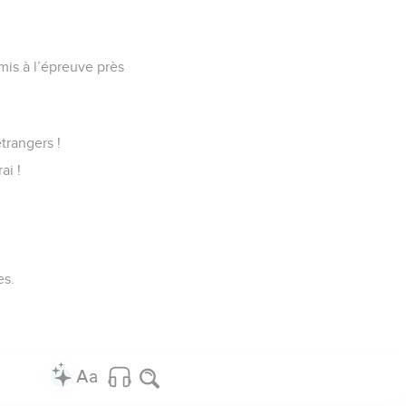
i mis à l’épreuve près
trangers !
ai !
es.