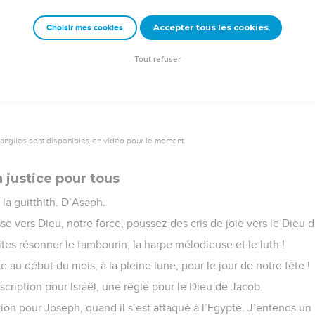
’homme qui est à ta droite, sur le fils de l’homme que tu as toi-mê
Accepter tous les cookies
Choisir mes cookies
oignerons plus de toi. Fais-nous revivre et nous ferons appel à 
vers, relève-nous ! Fais briller ton visage, et nous serons sauvés 
Tout refuser
vangiles sont disponibles en vidéo pour le moment.
a justice pour tous
la guitthith. D’Asaph.
e vers Dieu, notre force, poussez des cris de joie vers le Dieu 
tes résonner le tambourin, la harpe mélodieuse et le luth !
 au début du mois, à la pleine lune, pour le jour de notre fête !
escription pour Israël, une règle pour le Dieu de Jacob.
uction pour Joseph, quand il s’est attaqué à l’Egypte. J’entends u