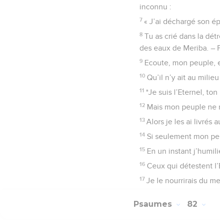
inconnu :
7
« J’ai déchargé son ép
8
Tu as crié dans la détr
des eaux de Meriba. – 
9
Ecoute, mon peuple, et 
10
Qu’il n’y ait au mili
11
*Je suis l’Eternel, ton
12
Mais mon peuple ne m
13
Alors je les ai livrés
14
Si seulement mon peu
15
En un instant j’humil
16
Ceux qui détestent l’E
17
Je le nourrirais du me
Psaumes
82