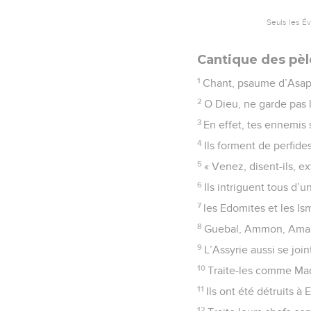
Seuls les É
Cantique des pèl
1
Chant, psaume d’Asap
2
O Dieu, ne garde pas le
3
En effet, tes ennemis s
4
Ils forment de perfide
5
« Venez, disent-ils, e
6
Ils intriguent tous d’
7
les Edomites et les Is
8
Guebal, Ammon, Amalek
9
L’Assyrie aussi se joi
10
Traite-les comme Mad
11
Ils ont été détruits à
12