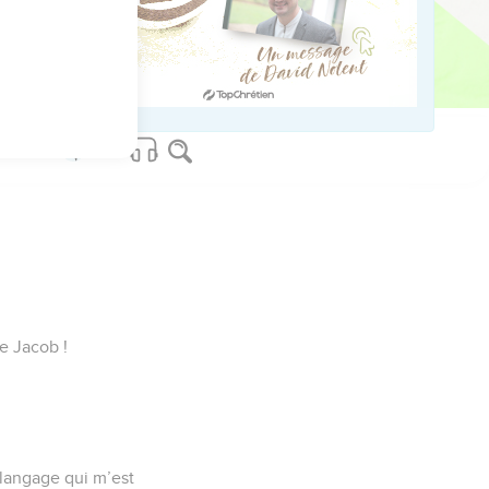
me fortifié !
ton nom !
!
de Jacob !
n langage qui m’est