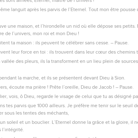
 sont aimées, Eternel, maître de l’univers !
e languit après les parvis de l’Eternel. Tout mon être pousse de
e une maison, et l’hirondelle un nid où elle dépose ses petits. 
tre de l’univers, mon roi et mon Dieu !
ent ta maison : ils peuvent te célébrer sans cesse. – Pause.
ent leur force en toi : ils trouvent dans leur cœur des chemins t
a vallée des pleurs, ils la transforment en un lieu plein de sources
endant la marche, et ils se présentent devant Dieu à Sion.
ers, écoute ma prière ! Prête l’oreille, Dieu de Jacob ! – Pause.
ier, vois, ô Dieu, regarde le visage de celui que tu as désigné pa
ns tes parvis que 1000 ailleurs. Je préfère me tenir sur le seuil
er sous les tentes des méchants,
 un soleil et un bouclier. L’Eternel donne la grâce et la gloire, il
l’intégrité.