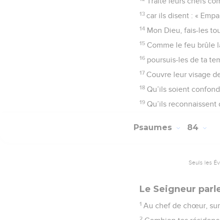
Traite leurs chefs c
13
car ils disent : « Em
14
Mon Dieu, fais-les to
15
Comme le feu brûle l
16
poursuis-les de ta te
17
Couvre leur visage de
18
Qu’ils soient confond
19
Qu’ils reconnaissent q
Psaumes
84
Seuls les É
Le Seigneur parl
1
Au chef de chœur, sur
2