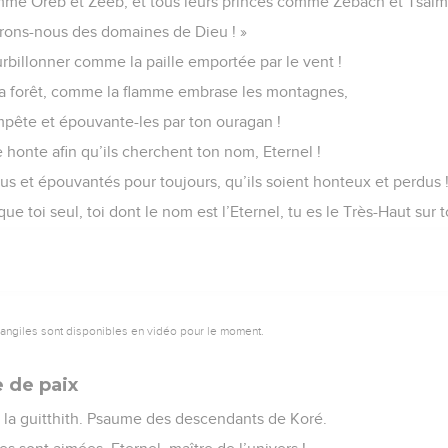
omme Oreb et Zeeb, et tous leurs princes comme Zébach et Tsal
parons-nous des domaines de Dieu ! »
urbillonner comme la paille emportée par le vent !
a forêt, comme la flamme embrase les montagnes,
mpête et épouvante-les par ton ouragan !
 honte afin qu’ils cherchent ton nom, Eternel !
us et épouvantés pour toujours, qu’ils soient honteux et perdus 
ue toi seul, toi dont le nom est l’Eternel, tu es le Très-Haut sur to
vangiles sont disponibles en vidéo pour le moment.
e de paix
 la guitthith. Psaume des descendants de Koré.