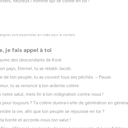
univers, heureux l’homme qui se confie en toi !
vangiles sont disponibles en vidéo pour le moment.
 je fais appel à toi
aume des descendants de Koré.
on pays, Eternel, tu as rétabli Jacob.
e de ton peuple, tu as couvert tous ses péchés. – Pause.
ureur, tu as renoncé à ton ardente colère.
 notre salut, mets fin à ton indignation contre nous !
us pour toujours ? Ta colère durera-t-elle de génération en généra
ndre la vie, afin que ton peuple se réjouisse en toi ?
r ta bonté et accorde-nous ton salut !