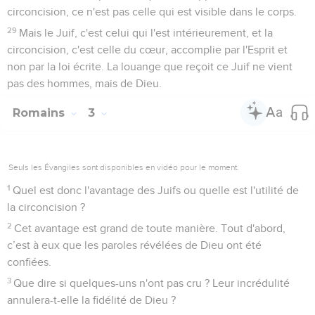
5
Par contre, si quelqu'un ne fait rien mais croit en celui qui
déclare juste l’impie, sa foi lui est comptée comme justice.
6
De même, David exprime le bonheur de l'homme à qui
Dieu attribue la justice sans les œuvres :
7
Heureux ceux dont les fautes sont pardonnées et dont les
péchés sont couverts, 8 heureux l'homme à qui le Seigneur
ne tient pas compte de son péché !
9
Ce bonheur n'est-il que pour les circoncis, ou bien est-il
également pour les incirconcis ? En effet, nous disons que la
foi d'Abraham lui a été comptée comme justice.
10
Quand donc a-t-elle été portée à son compte ? Etait-ce
après ou avant sa circoncision ? Ce n'était pas après sa
circoncision, mais bien alors qu'il était incirconcis.
11
Et il a reçu le signe de la circoncision comme le gage de la
justice qu'il avait obtenue par la foi alors qu'il était
incirconcis. Il est ainsi le père de tous les incirconcis qui
croient, afin que la justice soit aussi portée à leur compte.