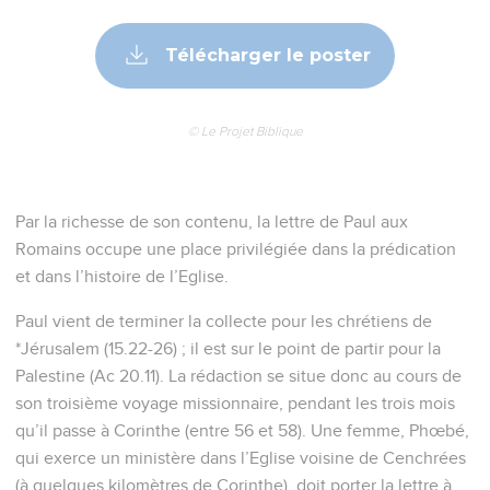
vous qui êtes à Rome.
La puissance de la Bonne Nouvelle
16
En effet, je n'ai pas honte de l'Evangile [de Christ] : c’est la
puissance de Dieu pour le salut de tout homme qui croit, du
Juif d’abord, mais aussi du non-Juif.
17
En effet, c’est l'Evangile qui révèle la justice de Dieu par la
foi et pour la foi, comme cela est écrit : Le juste vivra par la
foi.
Les humains sont coupables
18
La colère de Dieu se révèle du ciel contre toute impiété et
toute injustice des hommes qui par leur injustice tiennent la
vérité prisonnière,
19
car ce qu'on peut connaître de Dieu est évident pour eux,
puisque Dieu le leur a fait connaître.
20
En effet, les perfections invisibles de Dieu, sa puissance