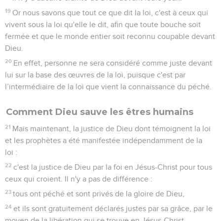
a été portée à son compte,
24
mais c'est aussi pour nous. Elle sera portée à notre
compte, puisque nous croyons en celui qui a ressuscité
Jésus notre Seigneur,
25
lui qui a été donné à cause de nos fautes et qui est
ressuscité à cause de notre justification.
Romains
5
Seuls les Évangiles sont disponibles en vidéo pour le moment.
En paix avec Dieu
1
Ainsi donc, déclarés justes sur la base de la foi, nous avons
la paix avec Dieu par l’intermédiaire de notre Seigneur
Jésus-Christ ;
2
c'est aussi par son intermédiaire que nous avons accès par
la foi à cette grâce, dans laquelle nous tenons ferme, et nous