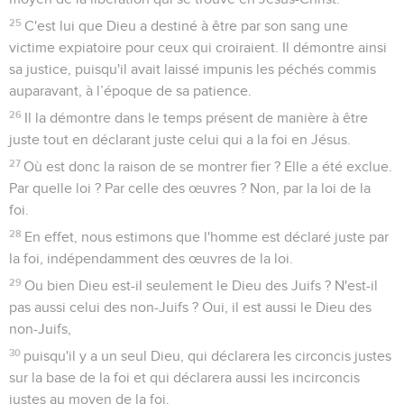
plaçons notre fierté dans l'espérance de prendre part à la
gloire de Dieu.
3
Bien plus, nous sommes fiers même de nos détresses,
sachant que la détresse produit la persévérance,
4
la persévérance la victoire dans l'épreuve, et la victoire
dans l’épreuve l'espérance.
5
Or cette espérance ne trompe pas, parce que l'amour de
Dieu est déversé dans notre cœur par le Saint-Esprit qui
nous a été donné.
6
En effet, alors que nous étions encore sans force, Christ est
mort pour des pécheurs au moment fixé.
7
A peine mourrait-on pour un juste ; peut-être accepterait-
on de mourir pour quelqu’un de bien.
8
Mais voici comment Dieu prouve son amour envers nous :
alors que nous étions encore des pécheurs, Christ est mort
pour nous.
9
Puisque nous sommes maintenant considérés comme