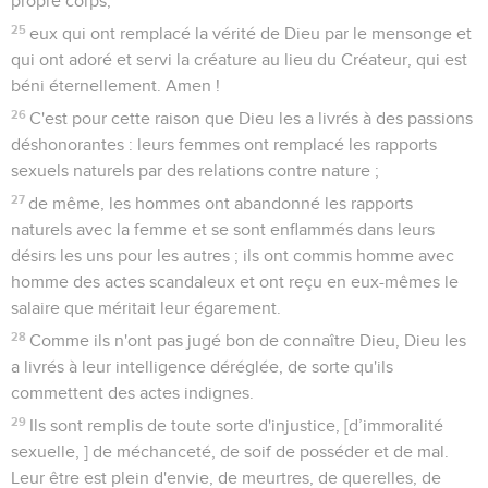
circoncision, c'est celle du cœur, accomplie par l'Esprit et
non par la loi écrite. La louange que reçoit ce Juif ne vient
pas des hommes, mais de Dieu.
Romains
3
Seuls les Évangiles sont disponibles en vidéo pour le moment.
1
Quel est donc l'avantage des Juifs ou quelle est l'utilité de
la circoncision ?
2
Cet avantage est grand de toute manière. Tout d'abord,
c’est à eux que les paroles révélées de Dieu ont été
confiées.
3
Que dire si quelques-uns n'ont pas cru ? Leur incrédulité
annulera-t-elle la fidélité de Dieu ?
4
Certainement pas ! Reconnaissons que Dieu est vrai et tout
homme menteur, comme cela est écrit : Ainsi tu as été
trouvé juste dans tes paroles et tu triomphes dans ton