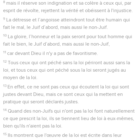
fermée et que le monde entier soit reconnu coupable devant
Dieu.
20
En effet, personne ne sera considéré comme juste devant
lui sur la base des œuvres de la loi, puisque c'est par
l’intermédiaire de la loi que vient la connaissance du péché.
Comment Dieu sauve les êtres humains
21
Mais maintenant, la justice de Dieu dont témoignent la loi
et les prophètes a été manifestée indépendamment de la
loi :
22
c'est la justice de Dieu par la foi en Jésus-Christ pour tous
ceux qui croient. Il n'y a pas de différence :
23
tous ont péché et sont privés de la gloire de Dieu,
24
et ils sont gratuitement déclarés justes par sa grâce, par le
moyen de la libération qui se trouve en Jésus-Christ.
25
C'est lui que Dieu a destiné à être par son sang une
victime expiatoire pour ceux qui croiraient. Il démontre ainsi