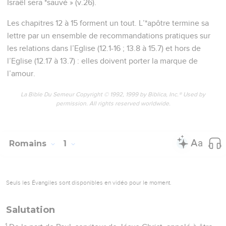
orgueilleux, vantards, ingénieux pour faire le mal, rebelles à
leurs parents.
31
Dépourvus d’intelligence, de loyauté, d’affection, ils sont
[irréconciliables, ] sans pitié.
32
Et bien qu'ils connaissent le verdict de Dieu déclarant
dignes de mort les auteurs de tels actes, non seulement ils
les commettent, mais encore ils approuvent ceux qui
agissent de même.
Romains
2
Seuls les Évangiles sont disponibles en vidéo pour le moment.
Le jugement de Dieu
1
Qui que tu sois, homme, toi qui juges, tu es donc
inexcusable. En effet, en jugeant les autres tu te condamnes
toi-même, puisque toi qui juges tu agis comme eux.