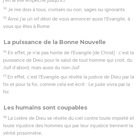
C'est ce qui paraîtra le jour où, conformément à l’Evangile
que je prêche, Dieu jugera par Jésus-Christ le comportement
secret des hommes.
Les Juifs et la loi
17
Toi qui te donnes le nom de Juif, tu te reposes sur la loi, tu
places ta fierté dans ton Dieu,
18
tu connais sa volonté et tu discernes ce qui est important,
car tu es instruit par la loi.
19
Tu es convaincu d'être le conducteur des aveugles, la
lumière de ceux qui sont dans les ténèbres,
20
l'éducateur des ignorants, le maître des enfants parce que
tu possèdes dans la loi l'expression de la connaissance et de
la vérité.
21
Toi donc qui enseignes les autres, tu ne t'enseignes pas
toi-même ! Toi qui prêches de ne pas voler, tu voles !
22
Toi qui dis de ne pas commettre d'adultère, tu commets