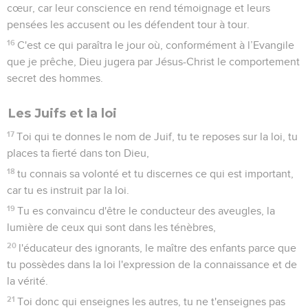
sa justice, puisqu'il avait laissé impunis les péchés commis
auparavant, à l’époque de sa patience.
26
Il la démontre dans le temps présent de manière à être
juste tout en déclarant juste celui qui a la foi en Jésus.
27
Où est donc la raison de se montrer fier ? Elle a été exclue.
Par quelle loi ? Par celle des œuvres ? Non, par la loi de la
foi.
28
En effet, nous estimons que l'homme est déclaré juste par
la foi, indépendamment des œuvres de la loi.
29
Ou bien Dieu est-il seulement le Dieu des Juifs ? N'est-il
pas aussi celui des non-Juifs ? Oui, il est aussi le Dieu des
non-Juifs,
30
puisqu'il y a un seul Dieu, qui déclarera les circoncis justes
sur la base de la foi et qui déclarera aussi les incirconcis
justes au moyen de la foi.
31
Cela signifie-t-il donc que, par l’intermédiaire de la foi,
nous annulions la loi ? Certainement pas ! Au contraire, nous