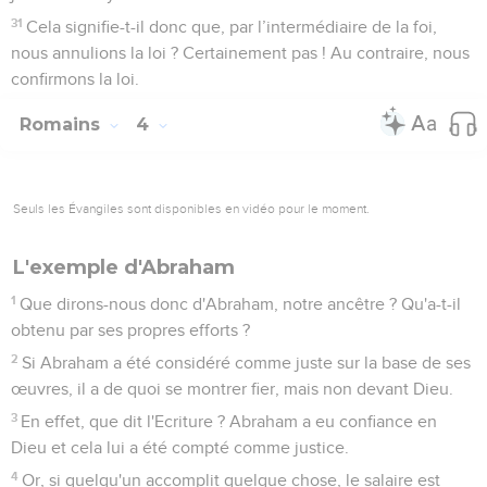
justes grâce à son sang, nous serons à bien plus forte raison
sauvés par lui de la colère de Dieu.
10
En effet, si nous avons été réconciliés avec Dieu grâce à la
mort de son Fils lorsque nous étions ses ennemis, nous
serons à bien plus forte raison sauvés par sa vie maintenant
que nous sommes réconciliés.
11
Bien plus, nous plaçons notre fierté en Dieu par notre
Seigneur Jésus-Christ, par qui maintenant nous avons reçu la
réconciliation.
Adam et Christ
12
C'est pourquoi, de même que par un seul homme le péché
est entré dans le monde, et par le péché la mort, de même la
mort a atteint tous les hommes parce que tous ont péché.
13
En effet, avant que la loi ne soit donnée, le péché était
déjà dans le monde. Or, le péché n'est pas pris en compte
quand il n'y a pas de loi.