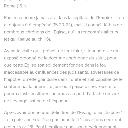
éternelle et sa divinité, se voient depuis la création du
monde, elles se comprennent par ce qu’il a fait. Ils sont donc
inexcusables,
21
puisque tout en connaissant Dieu, ils ne lui ont pas donné
la gloire qu’il méritait en tant que Dieu et ne lui ont pas
montré de reconnaissance ; au contraire, ils se sont égarés
dans leurs raisonnements et leur cœur sans intelligence a
été plongé dans les ténèbres.
22
Ils se vantent d'être sages, mais ils sont devenus fous,
23
et ils ont remplacé la gloire du Dieu incorruptible par des
images qui représentent l'homme corruptible, des oiseaux,
des quadrupèdes et des reptiles.
24
C'est pourquoi Dieu les a livrés à l'impureté par les désirs
de leur cœur, de sorte qu'ils déshonorent eux-mêmes leur
propre corps,
25
eux qui ont remplacé la vérité de Dieu par le mensonge et
qui ont adoré et servi la créature au lieu du Créateur, qui est