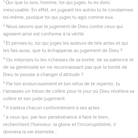
Juifs sont tous sous la domination du péché,
10
comme cela est écrit : Il n'y a pas de juste, pas même un
seul ;
11
aucun n'est intelligent, aucun ne cherche Dieu ;
12
tous se sont détournés, ensemble ils se sont pervertis ; il
n'y en a aucun qui fasse le bien, pas même un seul ;
13
leur gosier est une tombe ouverte, ils se servent de leur
langue pour tromper. Ils ont sur les lèvres un venin de
vipère ;
14
leur bouche est pleine de malédiction et d'amertume.
15
Leurs pieds courent pour verser le sang,
16
la destruction et le malheur marquent leur passage,
17
ils ne connaissent pas le chemin de la paix.
18
Il n’y a aucune crainte de Dieu devant leurs yeux.
19
Or nous savons que tout ce que dit la loi, c'est à ceux qui
vivent sous la loi qu'elle le dit, afin que toute bouche soit