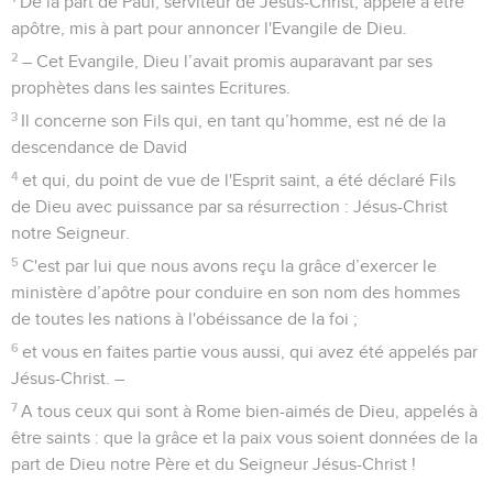
2
Nous savons que le jugement de Dieu contre ceux qui
agissent ainsi est conforme à la vérité.
3
Et penses-tu, toi qui juges les auteurs de tels actes et qui
les fais aussi, que tu échapperas au jugement de Dieu ?
4
Ou méprises-tu les richesses de sa bonté, de sa patience et
de sa générosité en ne reconnaissant pas que la bonté de
Dieu te pousse à changer d’attitude ?
5
Par ton endurcissement et ton refus de te repentir, tu
t'amasses un trésor de colère pour le jour où Dieu révélera sa
colère et son juste jugement.
6
Il traitera chacun conformément à ses actes :
7
à ceux qui, par leur persévérance à faire le bien,
recherchent l'honneur, la gloire et l'incorruptibilité, il
donnera la vie éternelle ;
8
mais il réserve son indignation et sa colère à ceux qui, par
esprit de révolte, rejettent la vérité et obéissent à l'injustice.
9
La détresse et l’angoisse atteindront tout être humain qui