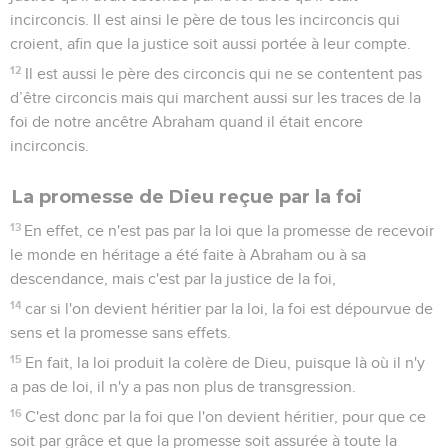
18
Ainsi donc, de même que par une seule faute la
condamnation a atteint tous les hommes, de même par un
seul acte d’acquittement la justification qui donne la vie
s'étend à tous les hommes.
19
En effet, tout comme par la désobéissance d'un seul
homme beaucoup ont été rendus pécheurs, beaucoup
seront rendus justes par l'obéissance d'un seul.
20
L’intervention de la loi a entraîné la multiplication des
fautes, mais là où le péché s’est multiplié, la grâce a
surabondé.
21
Ainsi, de même que le péché a régné par la mort, de
même la grâce règne par la justice pour la vie éternelle, par
Jésus-Christ notre Seigneur.
Romains
6