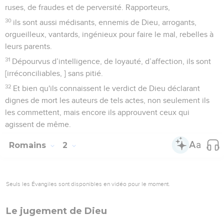
jugement.
5
Mais si notre injustice met en évidence la justice de Dieu,
que dirons-nous ? Dieu est-il injuste quand il déchaîne sa
colère ? – Je parle ici à la manière des hommes. –
6
Certainement pas ! Autrement, comment Dieu pourrait-il
juger le monde ?
7
Et si mon mensonge fait d’autant plus éclater la vérité de
Dieu pour sa gloire, pourquoi donc serais-je moi-même
encore jugé comme pécheur ?
8
Et pourquoi ne ferions-nous pas le mal afin qu'il en résulte
du bien ? Quelques-uns, pour nous calomnier, prétendent
que c’est ce que nous disons. La condamnation de ces gens
est juste.
Personne n'est juste
9
Que dire donc ? Sommes-nous supérieurs aux autres ? Pas
du tout. En effet, nous avons déjà prouvé que Juifs et non-