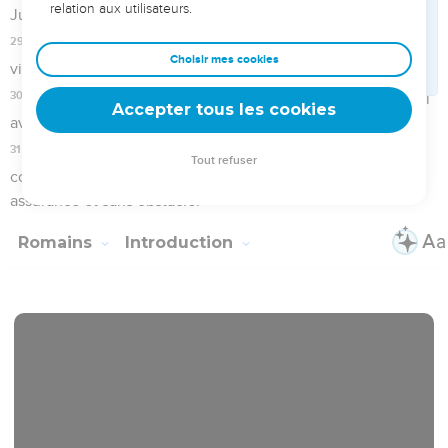
prophètes dans les saintes Ecritures.
3
Il concerne son Fils qui, en tant qu’homme, est né de la
descendance de David
4
et qui, du point de vue de l'Esprit saint, a été déclaré Fils
de Dieu avec puissance par sa résurrection : Jésus-Christ
notre Seigneur.
5
C'est par lui que nous avons reçu la grâce d’exercer le
ministère d’apôtre pour conduire en son nom des hommes
de toutes les nations à l'obéissance de la foi ;
6
et vous en faites partie vous aussi, qui avez été appelés par
Jésus-Christ. –
7
A tous ceux qui sont à Rome bien-aimés de Dieu, appelés à
être saints : que la grâce et la paix vous soient données de la
part de Dieu notre Père et du Seigneur Jésus-Christ !
Paul désire aller voir les chrétiens de Rome
8
Tout d'abord, je dis à mon Dieu par Jésus-Christ toute ma