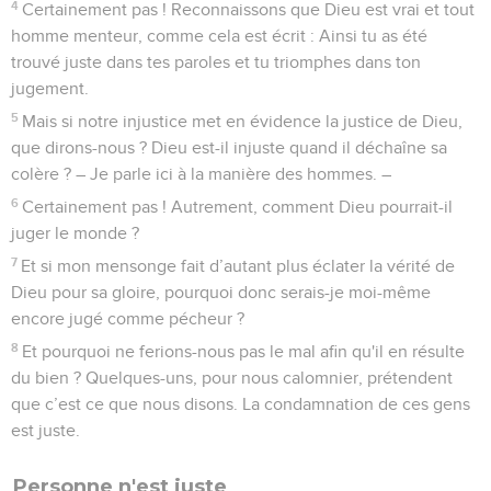
12
Il est aussi le père des circoncis qui ne se contentent pas
d’être circoncis mais qui marchent aussi sur les traces de la
foi de notre ancêtre Abraham quand il était encore
incirconcis.
La promesse de Dieu reçue par la foi
13
En effet, ce n'est pas par la loi que la promesse de recevoir
le monde en héritage a été faite à Abraham ou à sa
descendance, mais c'est par la justice de la foi,
14
car si l'on devient héritier par la loi, la foi est dépourvue de
sens et la promesse sans effets.
15
En fait, la loi produit la colère de Dieu, puisque là où il n'y
a pas de loi, il n'y a pas non plus de transgression.
16
C'est donc par la foi que l'on devient héritier, pour que ce
soit par grâce et que la promesse soit assurée à toute la
descendance, non seulement à celle qui dépend de la loi,
mais aussi à celle qui a la foi d'Abraham. En effet, Abraham
est notre père à tous, comme cela est d’ailleurs écrit :