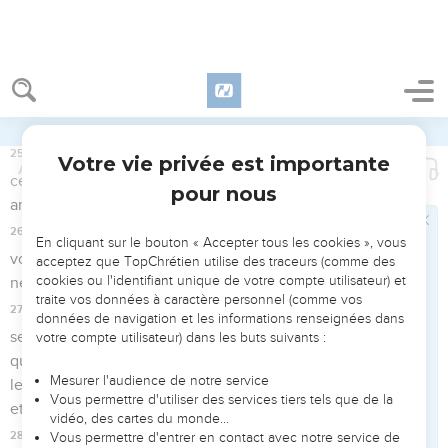
lettre par un ensemble de recommandations pratiques sur
les relations dans l’Eglise (12.1-16 ; 13.8 à 15.7) et hors de
l’Eglise (12.17 à 13.7) : elles doivent porter la marque de
l’amour.
La Bible Du Semeur Copyright © 1992, 1999 by Biblica, Inc.® Used by
permission. All rights reserved worldwide.
Romains
1
Seuls les Évangiles sont disponibles en vidéo pour le moment.
Salutation
1
De la part de Paul, serviteur de Jésus-Christ, appelé à être
apôtre, mis à part pour annoncer l'Evangile de Dieu.
2
– Cet Evangile, Dieu l’avait promis auparavant par ses