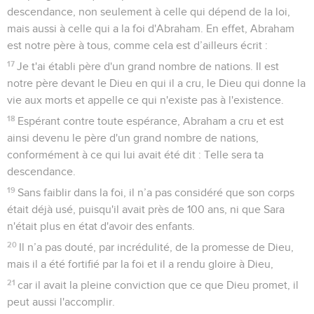
Seuls les Évangiles sont disponibles en vidéo pour le moment.
Morts par rapport au péché mais vivants en
Christ
1
Que dirons-nous donc ? Allons-nous persister dans le
péché afin que la grâce se multiplie ?
2
Certainement pas ! Nous qui sommes morts pour le péché,
comment pourrions-nous encore vivre dans le péché ?
3
Ignorez-vous que nous tous qui avons été baptisés en
Jésus-Christ, c'est en sa mort que nous avons été baptisés ?
4
Par le baptême en sa mort nous avons donc été ensevelis
avec lui afin que, comme Christ est ressuscité par la gloire du
Père, de même nous aussi nous menions une vie nouvelle.
5
En effet, si nous avons été unis à lui par une mort
semblable à la sienne, nous le serons aussi par une
résurrection semblable à la sienne.
Contenus
Versions
Commentaires
Strong
Dictionnaire
6
Nous savons que notre vieil homme a été crucifié avec lui