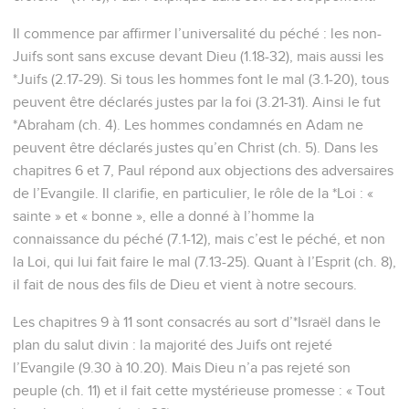
béni éternellement. Amen !
26
C'est pour cette raison que Dieu les a livrés à des passions
déshonorantes : leurs femmes ont remplacé les rapports
sexuels naturels par des relations contre nature ;
27
de même, les hommes ont abandonné les rapports
naturels avec la femme et se sont enflammés dans leurs
désirs les uns pour les autres ; ils ont commis homme avec
homme des actes scandaleux et ont reçu en eux-mêmes le
salaire que méritait leur égarement.
28
Comme ils n'ont pas jugé bon de connaître Dieu, Dieu les
a livrés à leur intelligence déréglée, de sorte qu'ils
commettent des actes indignes.
29
Ils sont remplis de toute sorte d'injustice, [d’immoralité
sexuelle, ] de méchanceté, de soif de posséder et de mal.
Leur être est plein d'envie, de meurtres, de querelles, de
ruses, de fraudes et de perversité. Rapporteurs,
30
ils sont aussi médisants, ennemis de Dieu, arrogants,