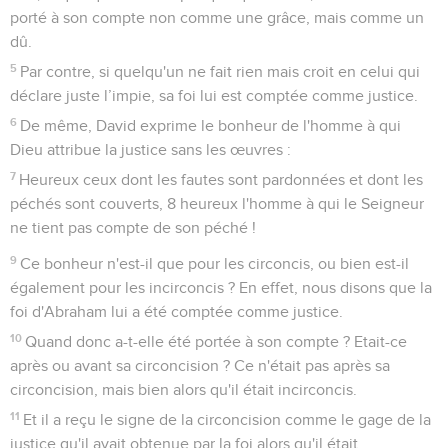
14
Pourtant la mort a régné depuis Adam jusqu'à Moïse,
même sur ceux qui n'avaient pas péché par une
transgression semblable à celle d'Adam, qui est l'image de
celui qui devait venir.
15
Mais il y a une différence entre le don gratuit et la faute.
En effet, si beaucoup sont morts par la faute d'un seul, la
grâce de Dieu et le don de la grâce qui vient d'un seul
homme, Jésus-Christ, ont bien plus abondamment été
déversés sur beaucoup.
16
Et il y a une différence entre ce don et les conséquences
du péché d'un seul. En effet, c'est après un seul péché que
le jugement a entraîné la condamnation, tandis que le don
gratuit entraîne l’acquittement après un grand nombre de
fautes.
17
Si par un seul homme, par la faute d'un seul, la mort a
régné, ceux qui reçoivent avec abondance la grâce et le don
de la justice régneront à bien plus forte raison dans la vie par
Jésus-Christ lui seul.