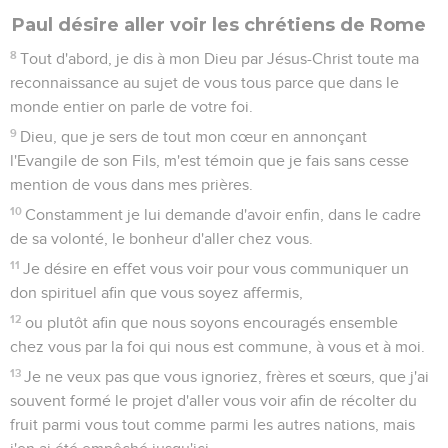
fait le mal, le Juif d’abord, mais aussi le non-Juif.
10
La gloire, l’honneur et la paix seront pour tout homme qui
fait le bien, le Juif d’abord, mais aussi le non-Juif,
11
car devant Dieu il n'y a pas de favoritisme.
12
Tous ceux qui ont péché sans la loi périront aussi sans la
loi, et tous ceux qui ont péché sous la loi seront jugés au
moyen de la loi.
13
En effet, ce ne sont pas ceux qui écoutent la loi qui sont
justes devant Dieu, mais ce sont ceux qui la mettent en
pratique qui seront déclarés justes.
14
Quand des non-Juifs qui n'ont pas la loi font naturellement
ce que prescrit la loi, ils se tiennent lieu de loi à eux-mêmes,
bien qu'ils n'aient pas la loi.
15
Ils montrent que l'œuvre de la loi est écrite dans leur
cœur, car leur conscience en rend témoignage et leurs
pensées les accusent ou les défendent tour à tour.
16