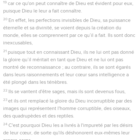
l'adultère ! Toi qui as les idoles en horreur, tu pilles les
temples !
23
Toi qui places ta fierté dans la loi, tu déshonores Dieu en
la transgressant !
24
En effet, le nom de Dieu est blasphémé parmi les nations
à cause de vous, comme cela est écrit.
25
Certes, la circoncision est utile si tu mets en pratique la
loi ; mais si tu la violes, ta circoncision devient incirconcision.
26
Si donc l'incirconcis respecte les commandements de la
loi, son incirconcision ne sera-t-elle pas comptée comme
circoncision ?
27
Ainsi, l'homme qui accomplit la loi sans être circoncis
physiquement ne te condamnera-t-il pas, toi qui la
transgresses tout en ayant la loi écrite et la circoncision ?
28
Le Juif, ce n'est pas celui qui en a l’apparence, et la
circoncision, ce n'est pas celle qui est visible dans le corps.
29
Mais le Juif, c'est celui qui l'est intérieurement, et la