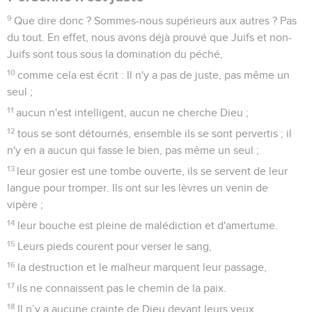
17
Je t'ai établi père d'un grand nombre de nations. Il est
notre père devant le Dieu en qui il a cru, le Dieu qui donne la
vie aux morts et appelle ce qui n'existe pas à l'existence.
18
Espérant contre toute espérance, Abraham a cru et est
ainsi devenu le père d'un grand nombre de nations,
conformément à ce qui lui avait été dit : Telle sera ta
descendance.
19
Sans faiblir dans la foi, il n’a pas considéré que son corps
était déjà usé, puisqu'il avait près de 100 ans, ni que Sara
n'était plus en état d'avoir des enfants.
20
Il n’a pas douté, par incrédulité, de la promesse de Dieu,
mais il a été fortifié par la foi et il a rendu gloire à Dieu,
21
car il avait la pleine conviction que ce que Dieu promet, il
peut aussi l'accomplir.
22
C'est pourquoi cela lui a été compté comme justice.
23
Or ce n'est pas pour lui seulement qu'il est écrit que la foi