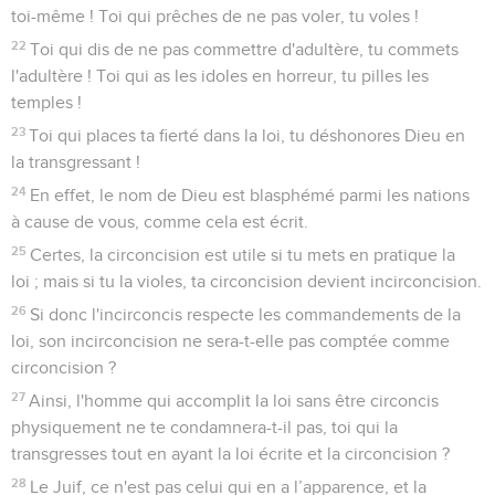
confirmons la loi.
Romains
4
Seuls les Évangiles sont disponibles en vidéo pour le moment.
L'exemple d'Abraham
1
Que dirons-nous donc d'Abraham, notre ancêtre ? Qu'a-t-il
obtenu par ses propres efforts ?
2
Si Abraham a été considéré comme juste sur la base de ses
œuvres, il a de quoi se montrer fier, mais non devant Dieu.
3
En effet, que dit l'Ecriture ? Abraham a eu confiance en
Dieu et cela lui a été compté comme justice.
4
Or, si quelqu'un accomplit quelque chose, le salaire est
porté à son compte non comme une grâce, mais comme un
dû.