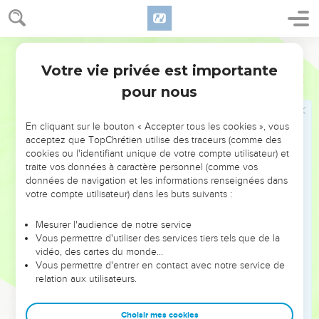
24
L’Écriture ne dit-elle pas déjà : À cause de vous, le nom de
Dieu est déshonoré et haï parmi les nations ?
Parole Vivante
25
Assurément, être juif est un privilège, à condition de
Votre vie privée est importante
Romains
2
respecter la loi. Mais si un Juif la transgresse, il se met au
pour nous
rang de tous les peuples, et sa circoncision ne lui sert de
rien.
En cliquant sur le bouton « Accepter tous les cookies », vous
26
Si, par contre, le non-Juif obéit à ce que la loi définit
acceptez que TopChrétien utilise des traceurs (comme des
comme étant juste, ne vaudra-t-il pas, devant Dieu, autant
cookies ou l'identifiant unique de votre compte utilisateur) et
qu’un Juif ?
traite vos données à caractère personnel (comme vos
données de navigation et les informations renseignées dans
27
Il se pourrait même que le non-Juif qui respecte la loi juge
votre compte utilisateur) dans les buts suivants :
un jour le Juif qui, malgré les Écritures et les cérémonies, la
transgresse.
Mesurer l'audience de notre service
Vous permettre d'utiliser des services tiers tels que de la
28
En effet, pour être un vrai Juif, il ne suffit pas de l’être
vidéo, des cartes du monde…
extérieurement et d’en avoir le signe visible (la
Vous permettre d'entrer en contact avec notre service de
circoncision) ;
relation aux utilisateurs.
29
le vrai Juif, c’est celui qui l’est intérieurement, dont le
cœur a été « circoncis », c’est-à-dire changé. Et cela, l’Esprit
Choisir mes cookies