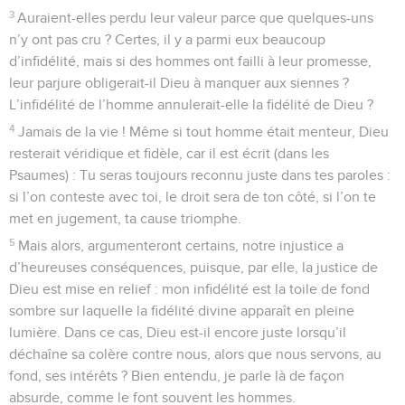
3
Auraient-elles perdu leur valeur parce que quelques-uns
n’y ont pas cru ? Certes, il y a parmi eux beaucoup
d’infidélité, mais si des hommes ont failli à leur promesse,
leur parjure obligerait-il Dieu à manquer aux siennes ?
L’infidélité de l’homme annulerait-elle la fidélité de Dieu ?
4
Jamais de la vie ! Même si tout homme était menteur, Dieu
resterait véridique et fidèle, car il est écrit (dans les
Psaumes) : Tu seras toujours reconnu juste dans tes paroles :
si l’on conteste avec toi, le droit sera de ton côté, si l’on te
met en jugement, ta cause triomphe.
5
Mais alors, argumenteront certains, notre injustice a
d’heureuses conséquences, puisque, par elle, la justice de
Dieu est mise en relief : mon infidélité est la toile de fond
sombre sur laquelle la fidélité divine apparaît en pleine
lumière. Dans ce cas, Dieu est-il encore juste lorsqu’il
déchaîne sa colère contre nous, alors que nous servons, au
fond, ses intérêts ? Bien entendu, je parle là de façon
absurde, comme le font souvent les hommes.