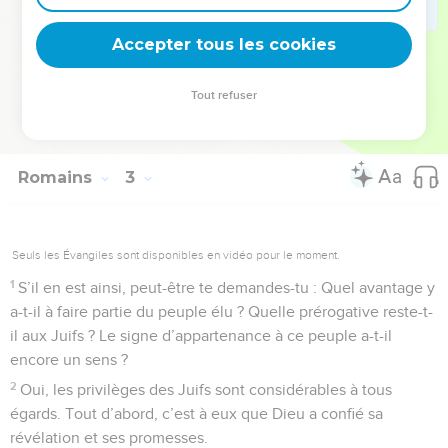
seul, et non la loi écrite, peut l’accomplir. Celui dont la vie a
été ainsi transformée trouve la faveur de Dieu, même si les
Accepter tous les cookies
hommes lui refusent la leur.
Tout refuser
© 2013 - 2010 BLF Editions
Romains
3
Seuls les Évangiles sont disponibles en vidéo pour le moment.
1
S’il en est ainsi, peut-être te demandes-tu : Quel avantage y
a-t-il à faire partie du peuple élu ? Quelle prérogative reste-t-
il aux Juifs ? Le signe d’appartenance à ce peuple a-t-il
encore un sens ?
2
Oui, les privilèges des Juifs sont considérables à tous
égards. Tout d’abord, c’est à eux que Dieu a confié sa
révélation et ses promesses.