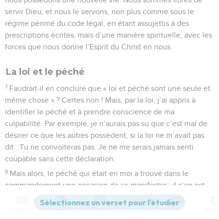
servir Dieu, et nous le servons, non plus comme sous le
régime périmé du code légal, en étant assujettis à des
prescriptions écrites, mais d’une manière spirituelle, avec les
forces que nous donne l’Esprit du Christ en nous.
La loi et le péché
7
Faudrait-il en conclure que « loi et péché sont une seule et
même chose » ? Certes non ! Mais, par la loi, j’ai appris à
identifier le péché et à prendre conscience de ma
culpabilité. Par exemple, je n’aurais pas su que c’est mal de
désirer ce que les autres possèdent, si la loi ne m’avait pas
dit : Tu ne convoiteras pas. Je ne me serais jamais senti
coupable sans cette déclaration.
8
Mais alors, le péché qui était en moi a trouvé dans le
commandement une occasion de se manifester ; il s’en est
forgé une arme contre moi. L’interdiction même lui a servi
pour susciter en moi toutes sortes de convoitises, la défense
Contenus
Versions
Commentaires
Strong
Dictionnaire