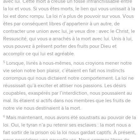
avec lui. Cette mort a creusé un fossé infranchissable entre
la loi et vous. Si vous êtes morts, le lien qui vous unissait à la
loi est donc rompu. La loi n’a plus de pouvoir sur vous. Vous
êtes par conséquent libres d’appartenir à un autre, de
contracter une union avec lui, je veux dire : avec le Christ, le
Ressuscité, qui vous a arrachés à la mort avec lui. Unis à lui,
vous pouvez à présent porter des fruits pour Dieu et
accomplir ce qui lui est agréable.
5
Lorsque, livrés à nous-mêmes, nous croyions mener notre
vie selon notre bon plaisir, c’étaient en fait nos instincts
corrompus qui nous dictaient notre comportement. La loi ne
réussissait qu’à exciter et attiser nos passions. Les désirs
coupables, exaspérés par l’interdiction, nous poussaient au
mal. Ils étaient si actifs dans nos membres que les fruits de
notre vie nous destinaient à la mort.
6
Mais maintenant, nous avons été soustraits au pouvoir de la
loi. Oui, le tyran n’a pu retenir ses esclaves : la mort nous a
fait sortir de la prison où la loi nous gardait captifs. À présent,
nous possédons une nouvelle vie. Nous sommes libres de