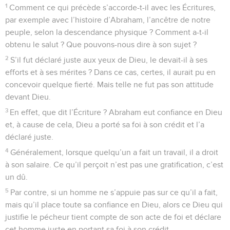
1
Comment ce qui précède s’accorde-t-il avec les Écritures,
par exemple avec l’histoire d’Abraham, l’ancêtre de notre
peuple, selon la descendance physique ? Comment a-t-il
obtenu le salut ? Que pouvons-nous dire à son sujet ?
2
S’il fut déclaré juste aux yeux de Dieu, le devait-il à ses
efforts et à ses mérites ? Dans ce cas, certes, il aurait pu en
concevoir quelque fierté. Mais telle ne fut pas son attitude
devant Dieu.
3
En effet, que dit l’Écriture ? Abraham eut confiance en Dieu
et, à cause de cela, Dieu a porté sa foi à son crédit et l’a
déclaré juste.
4
Généralement, lorsque quelqu’un a fait un travail, il a droit
à son salaire. Ce qu’il perçoit n’est pas une gratification, c’est
un dû.
5
Par contre, si un homme ne s’appuie pas sur ce qu’il a fait,
mais qu’il place toute sa confiance en Dieu, alors ce Dieu qui
justifie le pécheur tient compte de son acte de foi et déclare
cet homme juste en portant sa foi à son crédit.