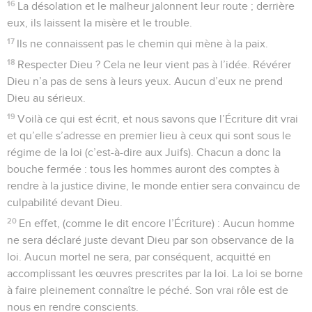
16
La désolation et le malheur jalonnent leur route ; derrière
eux, ils laissent la misère et le trouble.
17
Ils ne connaissent pas le chemin qui mène à la paix.
18
Respecter Dieu ? Cela ne leur vient pas à l’idée. Révérer
Dieu n’a pas de sens à leurs yeux. Aucun d’eux ne prend
Dieu au sérieux.
19
Voilà ce qui est écrit, et nous savons que l’Écriture dit vrai
et qu’elle s’adresse en premier lieu à ceux qui sont sous le
régime de la loi (c’est-à-dire aux Juifs). Chacun a donc la
bouche fermée : tous les hommes auront des comptes à
rendre à la justice divine, le monde entier sera convaincu de
culpabilité devant Dieu.
20
En effet, (comme le dit encore l’Écriture) : Aucun homme
ne sera déclaré juste devant Dieu par son observance de la
loi. Aucun mortel ne sera, par conséquent, acquitté en
accomplissant les œuvres prescrites par la loi. La loi se borne
à faire pleinement connaître le péché. Son vrai rôle est de
nous en rendre conscients.