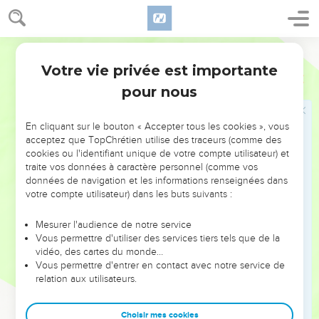
est notre père à tous, comme cela est d’ailleurs écrit :
17
Je t'ai établi père d'un grand nombre de nations. Il est
notre père devant le Dieu en qui il a cru, le Dieu qui donne la
Segond 21
vie aux morts et appelle ce qui n'existe pas à l'existence.
Votre vie privée est importante
Romains
4
18
Espérant contre toute espérance, Abraham a cru et est
pour nous
ainsi devenu le père d'un grand nombre de nations,
conformément à ce qui lui avait été dit : Telle sera ta
En cliquant sur le bouton « Accepter tous les cookies », vous
descendance.
acceptez que TopChrétien utilise des traceurs (comme des
19
Sans faiblir dans la foi, il n’a pas considéré que son corps
cookies ou l'identifiant unique de votre compte utilisateur) et
traite vos données à caractère personnel (comme vos
était déjà usé, puisqu'il avait près de 100 ans, ni que Sara
données de navigation et les informations renseignées dans
n'était plus en état d'avoir des enfants.
votre compte utilisateur) dans les buts suivants :
20
Il n’a pas douté, par incrédulité, de la promesse de Dieu,
mais il a été fortifié par la foi et il a rendu gloire à Dieu,
Mesurer l'audience de notre service
Vous permettre d'utiliser des services tiers tels que de la
21
car il avait la pleine conviction que ce que Dieu promet, il
vidéo, des cartes du monde…
peut aussi l'accomplir.
Vous permettre d'entrer en contact avec notre service de
relation aux utilisateurs.
22
C'est pourquoi cela lui a été compté comme justice.
23
Or ce n'est pas pour lui seulement qu'il est écrit que la foi
Choisir mes cookies