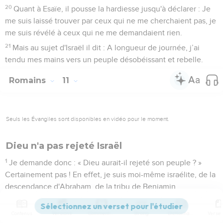
20
Quant à Esaïe, il pousse la hardiesse jusqu'à déclarer : Je
me suis laissé trouver par ceux qui ne me cherchaient pas, je
me suis révélé à ceux qui ne me demandaient rien.
21
Mais au sujet d'Israël il dit : A longueur de journée, j’ai
tendu mes mains vers un peuple désobéissant et rebelle.
Romains
11
Seuls les Évangiles sont disponibles en vidéo pour le moment.
Dieu n'a pas rejeté Israël
1
Je demande donc : « Dieu aurait-il rejeté son peuple ? »
Certainement pas ! En effet, je suis moi-même israélite, de la
descendance d'Abraham, de la tribu de Benjamin.
2
Dieu n'a pas rejeté son peuple, qu'il a connu d'avance. Ne
savez-vous pas ce que l'Ecriture rapporte au sujet d'Elie,
Contenus
Versions
Commentaires
Strong
Dictionnaire