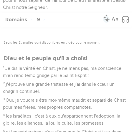
pourra nous séparer de l'amour de Dieu manifesté en Jésus-
Christ notre Seigneur.
Romains
9
Seuls les Évangiles sont disponibles en vidéo pour le moment.
Dieu et le peuple qu'il a choisi
1
Je dis la vérité en Christ, je ne mens pas, ma conscience
m'en rend témoignage par le Saint-Esprit :
2
j'éprouve une grande tristesse et j'ai dans le cœur un
chagrin continuel.
3
Oui, je voudrais être moi-même maudit et séparé de Christ
pour mes frères, mes propres compatriotes,
4
les Israélites ; c'est à eux qu'appartiennent l'adoption, la
gloire, les alliances, la loi, le culte, les promesses
5
et les patriarches ; c'est d'eux que le Christ est issu dans