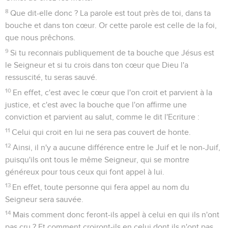
8
Que dit-elle donc ? La parole est tout près de toi, dans ta
bouche et dans ton cœur. Or cette parole est celle de la foi,
que nous prêchons.
9
Si tu reconnais publiquement de ta bouche que Jésus est
le Seigneur et si tu crois dans ton cœur que Dieu l'a
ressuscité, tu seras sauvé.
10
En effet, c'est avec le cœur que l'on croit et parvient à la
justice, et c'est avec la bouche que l'on affirme une
conviction et parvient au salut, comme le dit l'Ecriture :
11
Celui qui croit en lui ne sera pas couvert de honte.
12
Ainsi, il n'y a aucune différence entre le Juif et le non-Juif,
puisqu'ils ont tous le même Seigneur, qui se montre
généreux pour tous ceux qui font appel à lui.
13
En effet, toute personne qui fera appel au nom du
Seigneur sera sauvée.
14
Mais comment donc feront-ils appel à celui en qui ils n'ont
pas cru ? Et comment croiront-ils en celui dont ils n'ont pas