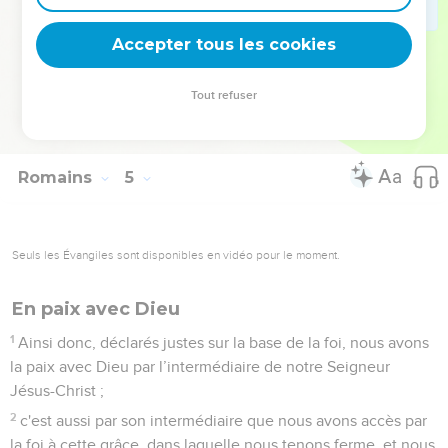
a été portée à son compte,
24
mais c'est aussi pour nous. Elle sera portée à notre
Accepter tous les cookies
compte, puisque nous croyons en celui qui a ressuscité
Jésus notre Seigneur,
Tout refuser
25
lui qui a été donné à cause de nos fautes et qui est
ressuscité à cause de notre justification.
Romains
5
Seuls les Évangiles sont disponibles en vidéo pour le moment.
En paix avec Dieu
1
Ainsi donc, déclarés justes sur la base de la foi, nous avons
la paix avec Dieu par l’intermédiaire de notre Seigneur
Jésus-Christ ;
2
c'est aussi par son intermédiaire que nous avons accès par
la foi à cette grâce, dans laquelle nous tenons ferme, et nous