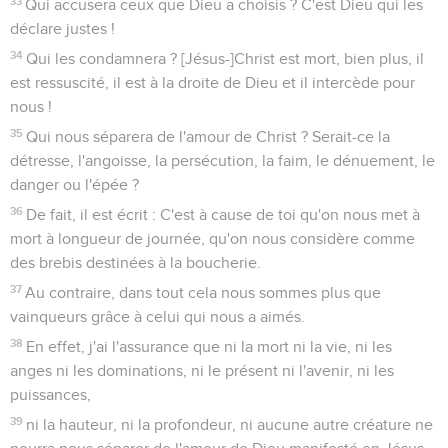
33
Qui accusera ceux que Dieu a choisis ? C'est Dieu qui les
déclare justes !
34
Qui les condamnera ? [Jésus-]Christ est mort, bien plus, il
est ressuscité, il est à la droite de Dieu et il intercède pour
nous !
35
Qui nous séparera de l'amour de Christ ? Serait-ce la
détresse, l'angoisse, la persécution, la faim, le dénuement, le
danger ou l'épée ?
36
De fait, il est écrit : C'est à cause de toi qu'on nous met à
mort à longueur de journée, qu'on nous considère comme
des brebis destinées à la boucherie.
37
Au contraire, dans tout cela nous sommes plus que
vainqueurs grâce à celui qui nous a aimés.
38
En effet, j'ai l'assurance que ni la mort ni la vie, ni les
anges ni les dominations, ni le présent ni l'avenir, ni les
puissances,
39
ni la hauteur, ni la profondeur, ni aucune autre créature ne