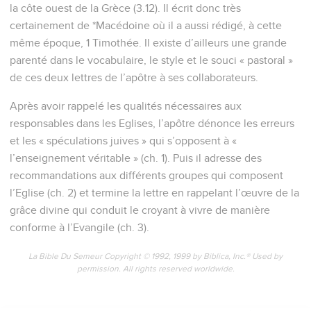
la côte ouest de la Grèce (3.12). Il écrit donc très
certainement de *Macédoine où il a aussi rédigé, à cette
même époque, 1 Timothée. Il existe d’ailleurs une grande
parenté dans le vocabulaire, le style et le souci « pastoral »
de ces deux lettres de l’apôtre à ses collaborateurs.
Après avoir rappelé les qualités nécessaires aux
responsables dans les Eglises, l’apôtre dénonce les erreurs
et les « spéculations juives » qui s’opposent à «
l’enseignement véritable » (ch. 1). Puis il adresse des
recommandations aux différents groupes qui composent
l’Eglise (ch. 2) et termine la lettre en rappelant l’œuvre de la
grâce divine qui conduit le croyant à vivre de manière
conforme à l’Evangile (ch. 3).
La Bible Du Semeur Copyright © 1992, 1999 by Biblica, Inc.® Used by
permission. All rights reserved worldwide.