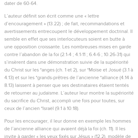
dater de 60-64.
L’auteur définit son écrit comme une « lettre
d’encouragement » (13.22) ; de fait, recommandations et
avertissements entrecoupent le développement doctrinal. Il
semble en effet que ses interlocuteurs soient en butte à
une opposition croissante. Les nombreuses mises en garde
contre l’abandon de la foi (2.1-4 ; 4.1-11 ; 6.4-6 ; 10.26-31) qui
s’insèrent dans une démonstration suivie de la supériorité
du Christ sur les *anges (ch. 1 et 2), sur *Moïse et Josué (3.1 à
4.13) et sur les *grands-prêtres de l’ancienne *alliance (4.14 à
8.13) laissent à penser que ses destinataires étaient tentés
de retourner au judaïsme. L’auteur leur montre la supériorité
du sacrifice du Christ, accompli une fois pour toutes, sur
ceux de l’ancien *Israël (9.1 à 10.18).
Pour les encourager, il leur donne en exemple les hommes
de l’ancienne alliance qui avaient déjà la foi (ch. 11). Il les
invite à garder « les yeux fixés sur Jésus » (12.2), modèle de