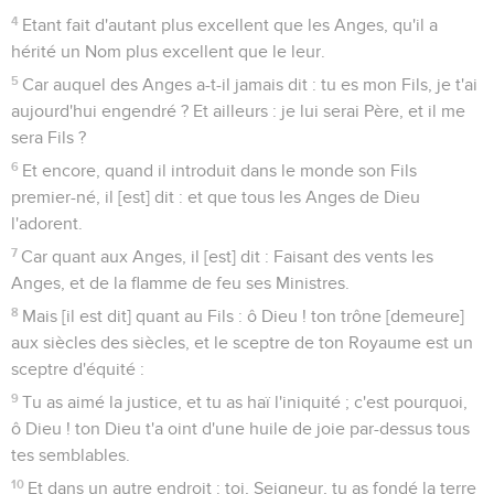
4
Etant fait d'autant plus excellent que les Anges, qu'il a
hérité un Nom plus excellent que le leur.
5
Car auquel des Anges a-t-il jamais dit : tu es mon Fils, je t'ai
aujourd'hui engendré ? Et ailleurs : je lui serai Père, et il me
sera Fils ?
6
Et encore, quand il introduit dans le monde son Fils
premier-né, il [est] dit : et que tous les Anges de Dieu
l'adorent.
7
Car quant aux Anges, il [est] dit : Faisant des vents les
Anges, et de la flamme de feu ses Ministres.
8
Mais [il est dit] quant au Fils : ô Dieu ! ton trône [demeure]
aux siècles des siècles, et le sceptre de ton Royaume est un
sceptre d'équité :
9
Tu as aimé la justice, et tu as haï l'iniquité ; c'est pourquoi,
ô Dieu ! ton Dieu t'a oint d'une huile de joie par-dessus tous
tes semblables.
10
Et dans un autre endroit : toi, Seigneur, tu as fondé la terre