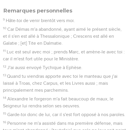
Remarques personnelles
9
Hâte-toi de venir bientôt vers moi.
10
Car Démas m'a abandonné, ayant aimé le présent siècle,
et il s'en est allé à Thessalonique ; Crescens est allé en
Galatie ; [et] Tite en Dalmatie.
11
Luc est seul avec moi ; prends Marc, et amène-le avec toi :
car il m'est fort utile pour le Ministère.
12
J'ai aussi envoyé Tychique à Ephèse.
13
Quand tu viendras apporte avec toi le manteau que j'ai
laissé à Troas, chez Carpus, et les Livres aussi ; mais
principalement mes parchemins.
14
Alexandre le forgeron m'a fait beaucoup de maux, le
Seigneur lui rendra selon ses oeuvres.
15
Garde-toi donc de lui, car il s'est fort opposé à nos paroles.
16
Personne ne m'a assisté dans ma première défense, mais