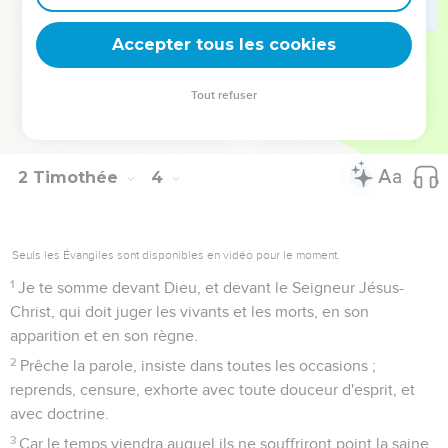
en Jésus-Christ.
16
Toute l'Ecriture est divinement inspirée, et utile pour
Accepter tous les cookies
enseigner, pour convaincre, pour corriger, et pour instruire
selon la justice ;
Tout refuser
17
Afin que l'homme de Dieu soit accompli, et parfaitement
instruit pour toute bonne oeuvre.
2 Timothée
4
Seuls les Évangiles sont disponibles en vidéo pour le moment.
1
Je te somme devant Dieu, et devant le Seigneur Jésus-
Christ, qui doit juger les vivants et les morts, en son
apparition et en son règne.
2
Prêche la parole, insiste dans toutes les occasions ;
reprends, censure, exhorte avec toute douceur d'esprit, et
avec doctrine.
3
Car le temps viendra auquel ils ne souffriront point la saine