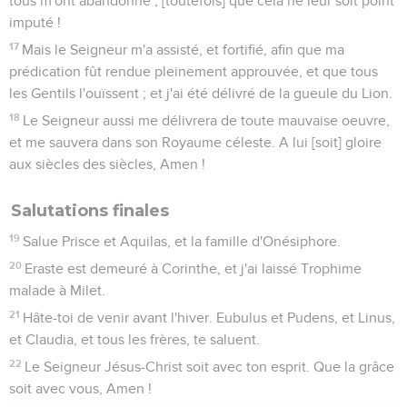
tous m'ont abandonné ; [toutefois] que cela ne leur soit point
imputé !
17
Mais le Seigneur m'a assisté, et fortifié, afin que ma
prédication fût rendue pleinement approuvée, et que tous
les Gentils l'ouïssent ; et j'ai été délivré de la gueule du Lion.
18
Le Seigneur aussi me délivrera de toute mauvaise oeuvre,
et me sauvera dans son Royaume céleste. A lui [soit] gloire
aux siècles des siècles, Amen !
Salutations finales
19
Salue Prisce et Aquilas, et la famille d'Onésiphore.
20
Eraste est demeuré à Corinthe, et j'ai laissé Trophime
malade à Milet.
21
Hâte-toi de venir avant l'hiver. Eubulus et Pudens, et Linus,
et Claudia, et tous les frères, te saluent.
22
Le Seigneur Jésus-Christ soit avec ton esprit. Que la grâce
soit avec vous, Amen !