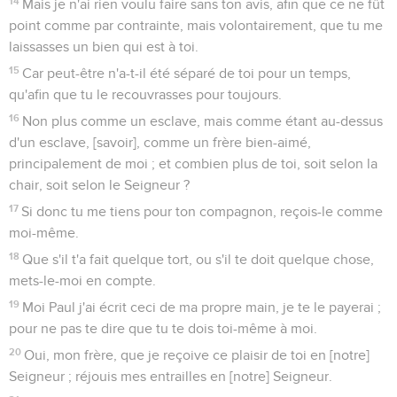
14
Mais je n'ai rien voulu faire sans ton avis, afin que ce ne fût
point comme par contrainte, mais volontairement, que tu me
laissasses un bien qui est à toi.
15
Car peut-être n'a-t-il été séparé de toi pour un temps,
qu'afin que tu le recouvrasses pour toujours.
16
Non plus comme un esclave, mais comme étant au-dessus
d'un esclave, [savoir], comme un frère bien-aimé,
principalement de moi ; et combien plus de toi, soit selon la
chair, soit selon le Seigneur ?
17
Si donc tu me tiens pour ton compagnon, reçois-le comme
moi-même.
18
Que s'il t'a fait quelque tort, ou s'il te doit quelque chose,
mets-le-moi en compte.
19
Moi Paul j'ai écrit ceci de ma propre main, je te le payerai ;
pour ne pas te dire que tu te dois toi-même à moi.
20
Oui, mon frère, que je reçoive ce plaisir de toi en [notre]
Seigneur ; réjouis mes entrailles en [notre] Seigneur.