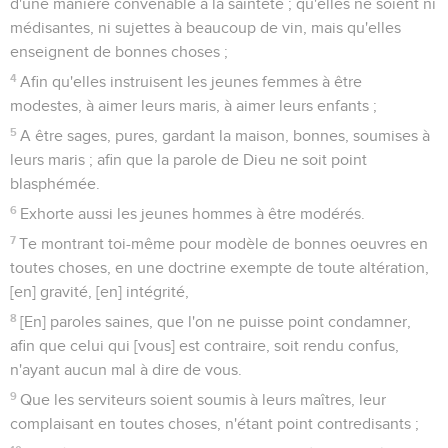
d'une manière convenable à la sainteté ; qu'elles ne soient ni
médisantes, ni sujettes à beaucoup de vin, mais qu'elles
enseignent de bonnes choses ;
4
Afin qu'elles instruisent les jeunes femmes à être
modestes, à aimer leurs maris, à aimer leurs enfants ;
5
A être sages, pures, gardant la maison, bonnes, soumises à
leurs maris ; afin que la parole de Dieu ne soit point
blasphémée.
6
Exhorte aussi les jeunes hommes à être modérés.
7
Te montrant toi-même pour modèle de bonnes oeuvres en
toutes choses, en une doctrine exempte de toute altération,
[en] gravité, [en] intégrité,
8
[En] paroles saines, que l'on ne puisse point condamner,
afin que celui qui [vous] est contraire, soit rendu confus,
n'ayant aucun mal à dire de vous.
9
Que les serviteurs soient soumis à leurs maîtres, leur
complaisant en toutes choses, n'étant point contredisants ;