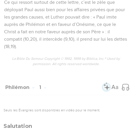
Ce qui ressort surtout de cette lettre, c’est le zèle que
déployait Paul aussi bien pour les affaires privées que pour
les grandes causes, et Luther pouvait dire : « Paul imite
auprès de Philémon et en faveur d’Onésime, ce que le
Christ a fait en notre faveur auprès de son Père » : il
compatit (10,20), il intercède (9,10), il prend sur lui les dettes
(18,19).
La Bible Du Semeur Copyright © 1992, 1999 by Biblica, Inc.® Used by
permission. All rights reserved worldwide.
Philémon
1
Seuls les Évangiles sont disponibles en vidéo pour le moment.
Salutation