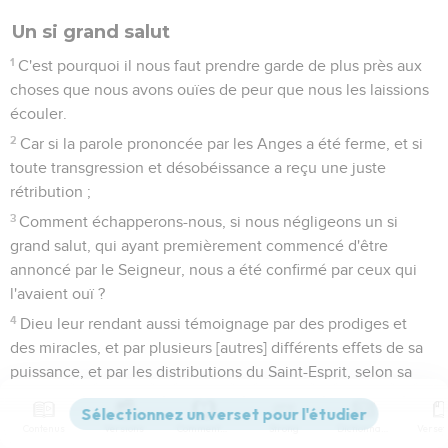
Un si grand salut
1
C'est pourquoi il nous faut prendre garde de plus près aux
choses que nous avons ouïes de peur que nous les laissions
écouler.
2
Car si la parole prononcée par les Anges a été ferme, et si
toute transgression et désobéissance a reçu une juste
rétribution ;
3
Comment échapperons-nous, si nous négligeons un si
grand salut, qui ayant premièrement commencé d'être
annoncé par le Seigneur, nous a été confirmé par ceux qui
l'avaient ouï ?
4
Dieu leur rendant aussi témoignage par des prodiges et
des miracles, et par plusieurs [autres] différents effets de sa
puissance, et par les distributions du Saint-Esprit, selon sa
volonté.
Contenus
Versions
Commentaires
Strong
Dictionnaire
Celui qui conduit les hommes au salut