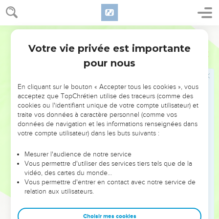
Dernières recommandations
10
Mais pour toi, tu as pleinement compris ma doctrine, ma
conduite, mon intention, ma foi, ma douceur, ma charité, ma
Martin
patience.
Votre vie privée est importante
2 Timothée
3
11
Et tu [sais] les persécutions et les afflictions qui me sont
pour nous
arrivées à Antioche, à Iconie, et à Lystre, quelles
persécutions, [dis-je], j'ai soutenues, et [comment] le
En cliquant sur le bouton « Accepter tous les cookies », vous
Seigneur m'a délivré de toutes.
acceptez que TopChrétien utilise des traceurs (comme des
12
cookies ou l'identifiant unique de votre compte utilisateur) et
Or tous ceux aussi qui veulent vivre selon la piété en
traite vos données à caractère personnel (comme vos
Jésus-Christ, souffriront persécution.
données de navigation et les informations renseignées dans
13
Mais les hommes méchants et séducteurs iront en
votre compte utilisateur) dans les buts suivants :
empirant, séduisant, et étant séduits.
Mesurer l'audience de notre service
14
Mais toi, demeure ferme dans les choses que tu as
Vous permettre d'utiliser des services tiers tels que de la
apprises, et qui t'ont été confiées, sachant de qui tu les as
vidéo, des cartes du monde…
Vous permettre d'entrer en contact avec notre service de
apprises ;
relation aux utilisateurs.
15
Vu même que dès ton enfance tu as la connaissance des
saintes Lettres, qui te peuvent rendre sage à salut, par la foi
Choisir mes cookies