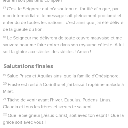
leur en soit pas tenu compte !
17
C'est le Seigneur qui m'a soutenu et fortifié afin que, par
mon intermédiaire, le message soit pleinement proclamé et
entendu de toutes les nations ; c’est ainsi que j'ai été délivré
de la gueule du lion.
18
Le Seigneur me délivrera de toute œuvre mauvaise et me
sauvera pour me faire entrer dans son royaume céleste. A lui
soit la gloire aux siècles des siècles ! Amen !
Salutations finales
19
Salue Prisca et Aquilas ainsi que la famille d'Onésiphore.
20
Eraste est resté à Corinthe et j'ai laissé Trophime malade à
Milet.
21
Tâche de venir avant l'hiver. Eubulus, Pudens, Linus,
Claudia et tous les frères et sœurs te saluent.
22
Que le Seigneur [Jésus-Christ] soit avec ton esprit ! Que la
grâce soit avec vous !