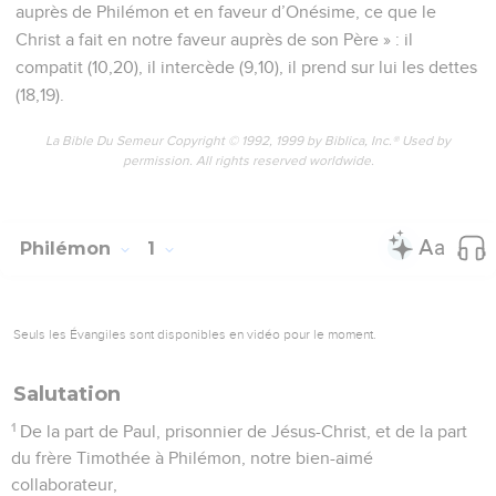
auprès de Philémon et en faveur d’Onésime, ce que le
Christ a fait en notre faveur auprès de son Père » : il
compatit (10,20), il intercède (9,10), il prend sur lui les dettes
(18,19).
La Bible Du Semeur Copyright © 1992, 1999 by Biblica, Inc.® Used by
permission. All rights reserved worldwide.
Philémon
1
Seuls les Évangiles sont disponibles en vidéo pour le moment.
Salutation
1
De la part de Paul, prisonnier de Jésus-Christ, et de la part
du frère Timothée à Philémon, notre bien-aimé
collaborateur,