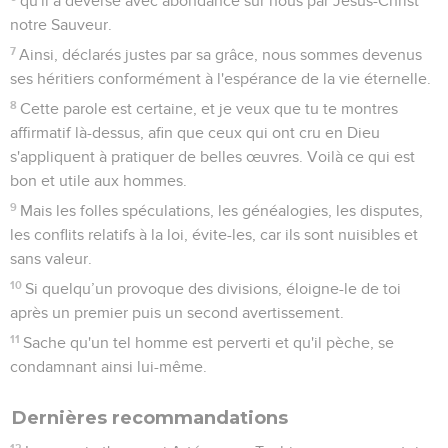
qu'il a déversé avec abondance sur nous par Jésus-Christ
notre Sauveur.
7
Ainsi, déclarés justes par sa grâce, nous sommes devenus
ses héritiers conformément à l'espérance de la vie éternelle.
8
Cette parole est certaine, et je veux que tu te montres
affirmatif là-dessus, afin que ceux qui ont cru en Dieu
s'appliquent à pratiquer de belles œuvres. Voilà ce qui est
bon et utile aux hommes.
9
Mais les folles spéculations, les généalogies, les disputes,
les conflits relatifs à la loi, évite-les, car ils sont nuisibles et
sans valeur.
10
Si quelqu’un provoque des divisions, éloigne-le de toi
après un premier puis un second avertissement.
11
Sache qu'un tel homme est perverti et qu'il pèche, se
condamnant ainsi lui-même.
Dernières recommandations
12