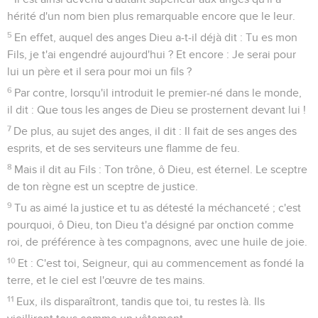
hérité d'un nom bien plus remarquable encore que le leur.
5
En effet, auquel des anges Dieu a-t-il déjà dit : Tu es mon
Fils, je t'ai engendré aujourd'hui ? Et encore : Je serai pour
lui un père et il sera pour moi un fils ?
6
Par contre, lorsqu'il introduit le premier-né dans le monde,
il dit : Que tous les anges de Dieu se prosternent devant lui !
7
De plus, au sujet des anges, il dit : Il fait de ses anges des
esprits, et de ses serviteurs une flamme de feu.
8
Mais il dit au Fils : Ton trône, ô Dieu, est éternel. Le sceptre
de ton règne est un sceptre de justice.
9
Tu as aimé la justice et tu as détesté la méchanceté ; c'est
pourquoi, ô Dieu, ton Dieu t'a désigné par onction comme
roi, de préférence à tes compagnons, avec une huile de joie.
10
Et : C'est toi, Seigneur, qui au commencement as fondé la
terre, et le ciel est l'œuvre de tes mains.
11
Eux, ils disparaîtront, tandis que toi, tu restes là. Ils