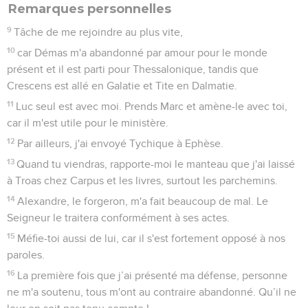
Remarques personnelles
9
Tâche de me rejoindre au plus vite,
10
car Démas m'a abandonné par amour pour le monde
présent et il est parti pour Thessalonique, tandis que
Crescens est allé en Galatie et Tite en Dalmatie.
11
Luc seul est avec moi. Prends Marc et amène-le avec toi,
car il m'est utile pour le ministère.
12
Par ailleurs, j'ai envoyé Tychique à Ephèse.
13
Quand tu viendras, rapporte-moi le manteau que j'ai laissé
à Troas chez Carpus et les livres, surtout les parchemins.
14
Alexandre, le forgeron, m'a fait beaucoup de mal. Le
Seigneur le traitera conformément à ses actes.
15
Méfie-toi aussi de lui, car il s'est fortement opposé à nos
paroles.
16
La première fois que j’ai présenté ma défense, personne
ne m'a soutenu, tous m'ont au contraire abandonné. Qu’il ne