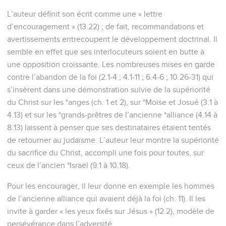
L’auteur définit son écrit comme une « lettre
d’encouragement » (13.22) ; de fait, recommandations et
avertissements entrecoupent le développement doctrinal. Il
semble en effet que ses interlocuteurs soient en butte à
une opposition croissante. Les nombreuses mises en garde
contre l’abandon de la foi (2.1-4 ; 4.1-11 ; 6.4-6 ; 10.26-31) qui
s’insèrent dans une démonstration suivie de la supériorité
du Christ sur les *anges (ch. 1 et 2), sur *Moïse et Josué (3.1 à
4.13) et sur les *grands-prêtres de l’ancienne *alliance (4.14 à
8.13) laissent à penser que ses destinataires étaient tentés
de retourner au judaïsme. L’auteur leur montre la supériorité
du sacrifice du Christ, accompli une fois pour toutes, sur
ceux de l’ancien *Israël (9.1 à 10.18).
Pour les encourager, il leur donne en exemple les hommes
de l’ancienne alliance qui avaient déjà la foi (ch. 11). Il les
invite à garder « les yeux fixés sur Jésus » (12.2), modèle de
persévérance dans l’adversité.