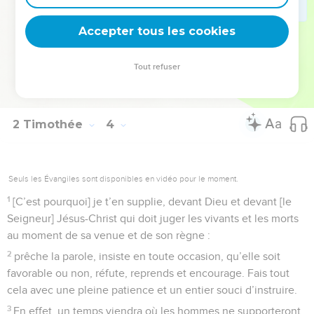
Christ.
16
Toute l’Ecriture est inspirée de Dieu et utile pour
Accepter tous les cookies
enseigner, pour convaincre, pour corriger, pour instruire
dans la justice,
Tout refuser
17
afin que l'homme de Dieu soit formé et équipé pour toute
œuvre bonne.
2 Timothée
4
Seuls les Évangiles sont disponibles en vidéo pour le moment.
1
[C’est pourquoi] je t’en supplie, devant Dieu et devant [le
Seigneur] Jésus-Christ qui doit juger les vivants et les morts
au moment de sa venue et de son règne :
2
prêche la parole, insiste en toute occasion, qu’elle soit
favorable ou non, réfute, reprends et encourage. Fais tout
cela avec une pleine patience et un entier souci d’instruire.
3
En effet, un temps viendra où les hommes ne supporteront