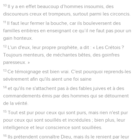
10
Il y a en effet beaucoup d’hommes insoumis, des
discoureurs creux et trompeurs, surtout parmi les circoncis.
11
Il faut leur fermer la bouche, car ils bouleversent des
familles entières en enseignant ce qu’il ne faut pas pour un
gain honteux.
12
L'un d'eux, leur propre prophète, a dit : « Les Crétois ?
Toujours menteurs, de méchantes bêtes, des goinfres
paresseux. »
13
Ce témoignage est bien vrai. C'est pourquoi reprends-les
sévèrement afin qu'ils aient une foi saine
14
et qu'ils ne s'attachent pas à des fables juives et à des
commandements émis par des hommes qui se détournent
de la vérité.
15
Tout est pur pour ceux qui sont purs, mais rien n'est pur
pour ceux qui sont souillés et incrédules ; bien plus, leur
intelligence et leur conscience sont souillées.
16
Ils prétendent connaître Dieu, mais ils le renient par leur