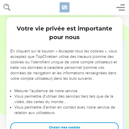
Dernières recommandations
10
De ton côté, tu as suivi de près mon enseignement, ma
conduite, mes projets, ma foi, ma patience, mon amour, ma
Segond 21
persévérance,
Votre vie privée est importante
2 Timothée
3
11
ainsi que les persécutions et les souffrances que j'ai
pour nous
connues à Antioche, à Iconium, à Lystre. Quelles
persécutions n'ai-je pas supportées ! Et le Seigneur m'a
En cliquant sur le bouton « Accepter tous les cookies », vous
délivré de toutes.
acceptez que TopChrétien utilise des traceurs (comme des
12
cookies ou l'identifiant unique de votre compte utilisateur) et
Du reste, tous ceux qui veulent vivre avec piété en Jésus-
traite vos données à caractère personnel (comme vos
Christ seront persécutés,
données de navigation et les informations renseignées dans
13
tandis que les hommes méchants et imposteurs
votre compte utilisateur) dans les buts suivants :
avanceront toujours plus dans le mal en égarant les autres et
Mesurer l'audience de notre service
en s’égarant eux-mêmes.
Vous permettre d'utiliser des services tiers tels que de la
14
Quant à toi, tiens ferme dans ce que tu as appris et
vidéo, des cartes du monde…
Vous permettre d'entrer en contact avec notre service de
reconnu comme certain, sachant de qui tu l'as appris.
relation aux utilisateurs.
15
Depuis ton enfance, tu connais les saintes Ecritures qui
peuvent te rendre sage en vue du salut par la foi en Jésus-
Choisir mes cookies