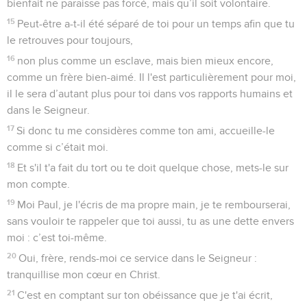
bienfait ne paraisse pas forcé, mais qu’il soit volontaire.
15
Peut-être a-t-il été séparé de toi pour un temps afin que tu
le retrouves pour toujours,
16
non plus comme un esclave, mais bien mieux encore,
comme un frère bien-aimé. Il l'est particulièrement pour moi,
il le sera d’autant plus pour toi dans vos rapports humains et
dans le Seigneur.
17
Si donc tu me considères comme ton ami, accueille-le
comme si c’était moi.
18
Et s'il t'a fait du tort ou te doit quelque chose, mets-le sur
mon compte.
19
Moi Paul, je l'écris de ma propre main, je te rembourserai,
sans vouloir te rappeler que toi aussi, tu as une dette envers
moi : c’est toi-même.
20
Oui, frère, rends-moi ce service dans le Seigneur :
tranquillise mon cœur en Christ.
21
C'est en comptant sur ton obéissance que je t'ai écrit,