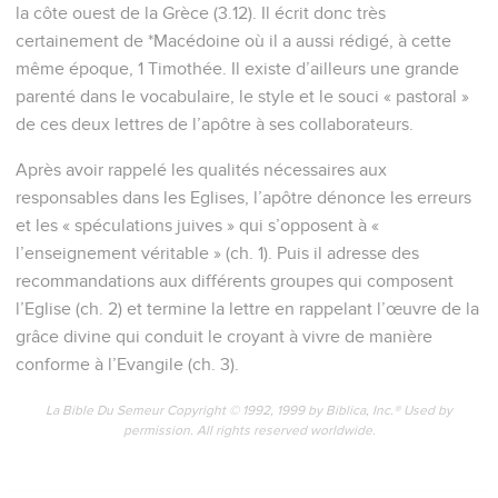
la côte ouest de la Grèce (3.12). Il écrit donc très
certainement de *Macédoine où il a aussi rédigé, à cette
même époque, 1 Timothée. Il existe d’ailleurs une grande
parenté dans le vocabulaire, le style et le souci « pastoral »
de ces deux lettres de l’apôtre à ses collaborateurs.
Après avoir rappelé les qualités nécessaires aux
responsables dans les Eglises, l’apôtre dénonce les erreurs
et les « spéculations juives » qui s’opposent à «
l’enseignement véritable » (ch. 1). Puis il adresse des
recommandations aux différents groupes qui composent
l’Eglise (ch. 2) et termine la lettre en rappelant l’œuvre de la
grâce divine qui conduit le croyant à vivre de manière
conforme à l’Evangile (ch. 3).
La Bible Du Semeur Copyright © 1992, 1999 by Biblica, Inc.® Used by
permission. All rights reserved worldwide.