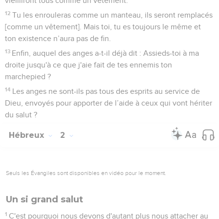
vieilliront tous comme un vêtement.
12
Tu les enrouleras comme un manteau, ils seront remplacés
[comme un vêtement]. Mais toi, tu es toujours le même et
ton existence n’aura pas de fin.
13
Enfin, auquel des anges a-t-il déjà dit : Assieds-toi à ma
droite jusqu'à ce que j'aie fait de tes ennemis ton
marchepied ?
14
Les anges ne sont-ils pas tous des esprits au service de
Dieu, envoyés pour apporter de l’aide à ceux qui vont hériter
du salut ?
Hébreux
2
Seuls les Évangiles sont disponibles en vidéo pour le moment.
Un si grand salut
1
C'est pourquoi nous devons d'autant plus nous attacher au