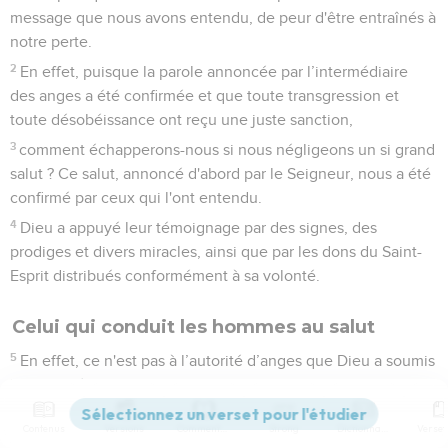
message que nous avons entendu, de peur d'être entraînés à
notre perte.
2
En effet, puisque la parole annoncée par l’intermédiaire
des anges a été confirmée et que toute transgression et
toute désobéissance ont reçu une juste sanction,
3
comment échapperons-nous si nous négligeons un si grand
salut ? Ce salut, annoncé d'abord par le Seigneur, nous a été
confirmé par ceux qui l'ont entendu.
4
Dieu a appuyé leur témoignage par des signes, des
prodiges et divers miracles, ainsi que par les dons du Saint-
Esprit distribués conformément à sa volonté.
Celui qui conduit les hommes au salut
5
En effet, ce n'est pas à l’autorité d’anges que Dieu a soumis
le monde à venir dont nous parlons.
6
Quelqu'un a d’ailleurs rendu quelque part ce témoignage :
Contenus
Versions
Commentaires
Strong
Dictionnaire
Qu'est-ce que l'homme, pour que tu te souviennes de lui, ou