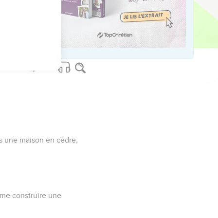
 ainsi que des
 portiers.
le.
ans une maison en cèdre,
e me construire une