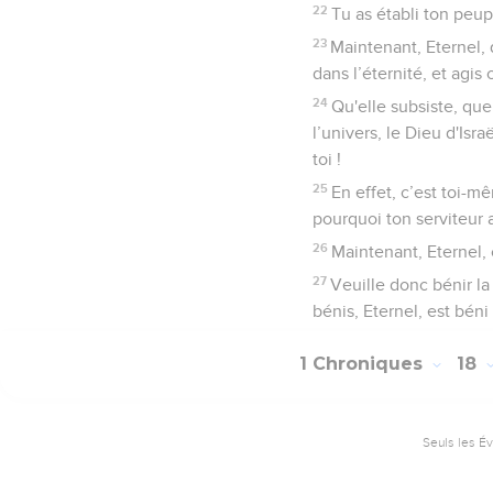
22
Tu as établi ton peupl
23
Maintenant, Eternel, 
dans l’éternité, et agis 
24
Qu'elle subsiste, que
l’univers, le Dieu d'Isr
toi !
25
En effet, c’est toi-m
pourquoi ton serviteur a
26
Maintenant, Eternel, c
27
Veuille donc bénir la
bénis, Eternel, est béni 
1 Chroniques
18
Seuls les É