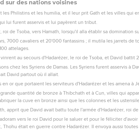
d sur des nations voisines
 les Philistins et les humilia, et il leur prit Gath et les villes qui
qui lui furent asservis et lui payèrent un tribut.
 roi de Tsoba, vers Hamath, lorsqu'il alla établir sa domination su
rs, 7000 cavaliers et 20'000 fantassins ; il mutila les jarrets de t
100 attelages.
inrent au secours d'Hadarézer, le roi de Tsoba, et David battit 
ons chez les Syriens de Damas. Les Syriens furent asservis à Dav
ait David partout où il allait.
rs en or que portaient les serviteurs d'Hadarézer et les amena à 
 grande quantité de bronze à Thibchath et à Cun, villes qui appa
fabriquer la cuve en bronze ainsi que les colonnes et les ustensil
h, apprit que David avait battu toute l'armée d'Hadarézer, roi de
Hadoram vers le roi David pour le saluer et pour le féliciter d'avo
et, Thohu était en guerre contre Hadarézer. Il envoya aussi toutes 