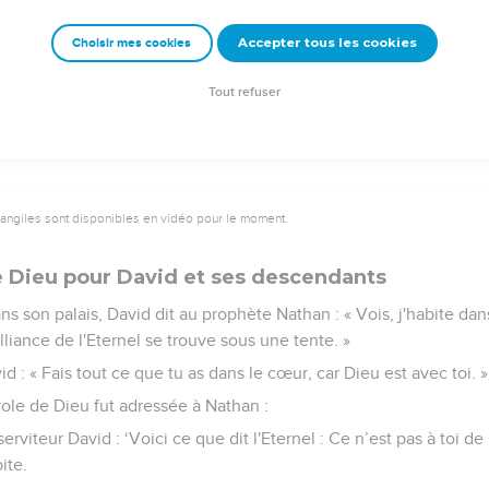
aient la charge des trompettes et des cymbales à faire retentir,
Accepter tous les cookies
Choisir mes cookies
nts en l'honneur de Dieu. Quant aux fils de Jeduthun, ils étaient
it, chacun chez soi, et David retourna chez lui pour bénir sa famil
Tout refuser
vangiles sont disponibles en vidéo pour le moment.
 Dieu pour David et ses descendants
dans son palais, David dit au prophète Nathan : « Vois, j'habite d
alliance de l'Eternel se trouve sous une tente. »
d : « Fais tout ce que tu as dans le cœur, car Dieu est avec toi. »
arole de Dieu fut adressée à Nathan :
rviteur David : ‘Voici ce que dit l'Eternel : Ce n’est pas à toi d
ite.