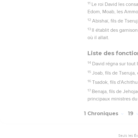
11
Le roi David les consac
Edom, Moab, les Ammoni
12
Abishaï, fils de Tseru
13
Il établit des garniso
où il allait.
Liste des foncti
14
David régna sur tout Is
15
Joab, fils de Tseruja,
16
Tsadok, fils d'Achithu
17
Benaja, fils de Jehoja
principaux ministres du 
1 Chroniques
19
Seuls les É