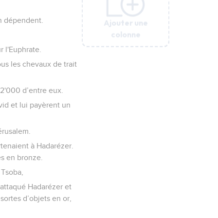
 en dépendent.
Ajouter une
Ajouter une
Ajouter une
Ajouter une
Ajouter une
Ajouter une
Ajouter une
colonne
colonne
colonne
colonne
colonne
colonne
colonne
r l'Euphrate.
ous les chevaux de trait
22'000 d’entre eux.
id et lui payèrent un
Jérusalem.
rtenaient à Hadarézer.
es en bronze.
 Tsoba,
ir attaqué Hadarézer et
sortes d’objets en or,