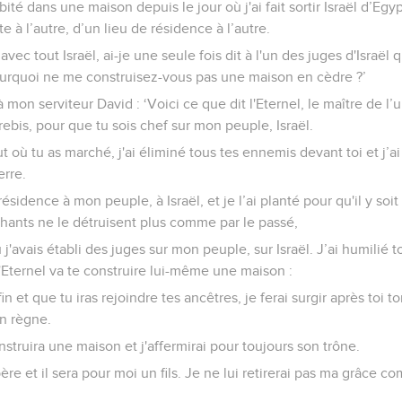
abité dans une maison depuis le jour où j'ai fait sortir Israël d’Egy
e à l’autre, d’un lieu de résidence à l’autre.
avec tout Israël, ai-je une seule fois dit à l'un des juges d'Israël
ourquoi ne me construisez-vous pas une maison en cèdre ?’
n serviteur David : ‘Voici ce que dit l'Eternel, le maître de l’uni
rebis, pour que tu sois chef sur mon peuple, Israël.
out où tu as marché, j'ai éliminé tous tes ennemis devant toi et j’a
erre.
ésidence à mon peuple, à Israël, et je l’ai planté pour qu'il y soit 
hants ne le détruisent plus comme par le passé,
'avais établi des juges sur mon peuple, sur Israël. J’ai humilié 
l'Eternel va te construire lui-même une maison :
in et que tu iras rejoindre tes ancêtres, je ferai surgir après toi 
son règne.
nstruira une maison et j'affermirai pour toujours son trône.
père et il sera pour moi un fils. Je ne lui retirerai pas ma grâce co