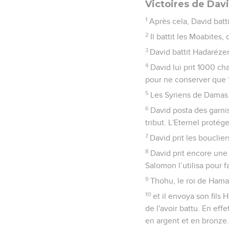
Victoires de Davi
1
Après cela, David battit
2
Il battit les Moabites, 
3
David battit Hadarézer,
4
David lui prit 1000 cha
pour ne conserver que 
5
Les Syriens de Damas v
6
David posta des garnis
tribut. L'Eternel protége
7
David prit les bouclie
8
David prit encore une
Salomon l’utilisa pour 
9
Thohu, le roi de Hamat
10
et il envoya son fils 
de l'avoir battu. En eff
en argent et en bronze.