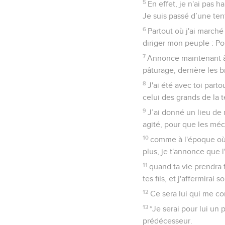
5
En effet, je n'ai pas h
Je suis passé d’une tent
6
Partout où j'ai marché 
diriger mon peuple : P
7
Annonce maintenant à mo
pâturage, derrière les b
8
J'ai été avec toi part
celui des grands de la t
9
J’ai donné un lieu de r
agité, pour que les méc
10
comme à l'époque où j
plus, je t'annonce que 
11
quand ta vie prendra f
tes fils, et j'affermirai 
12
Ce sera lui qui me co
13
*Je serai pour lui un 
prédécesseur.