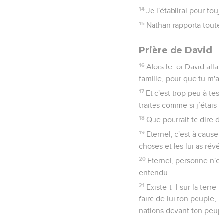
14
Je l'établirai pour t
15
Nathan rapporta toute
Prière de David
16
Alors le roi David all
famille, pour que tu m'ai
17
Et c'est trop peu à te
traites comme si j’étai
18
Que pourrait te dire d
19
Eternel, c'est à caus
choses et les lui as rév
20
Eternel, personne n'e
entendu.
21
Existe-t-il sur la ter
faire de lui ton peuple
nations devant ton peup