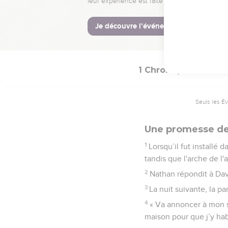
42
Héman et Jeduthun av
instruments pour les cha
43
Tout le peuple repart
1 Chroniques
17
Seuls les É
Une promesse de
1
Lorsqu’il fut installé 
tandis que l'arche de l'
2
Nathan répondit à Davi
3
La nuit suivante, la p
4
« Va annoncer à mon se
maison pour que j’y hab