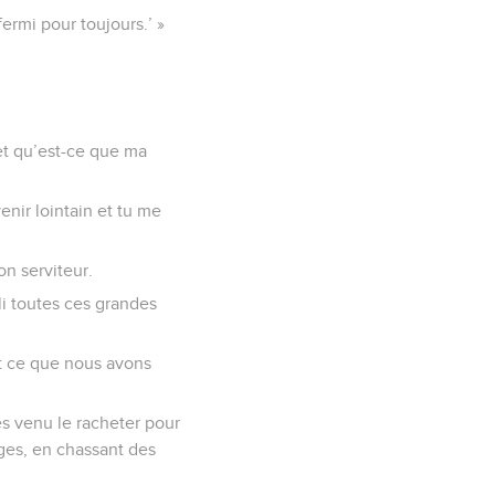
ermi pour toujours.’ »
, et qu’est-ce que ma
venir lointain et tu me
on serviteur.
li toutes ces grandes
out ce que nous avons
 es venu le racheter pour
iges, en chassant des