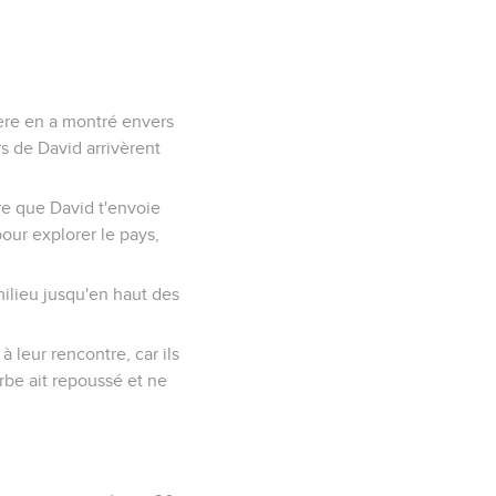
père en a montré envers
rs de David arrivèrent
re que David t'envoie
pour explorer le pays,
 milieu jusqu'en haut des
 leur rencontre, car ils
arbe ait repoussé et ne