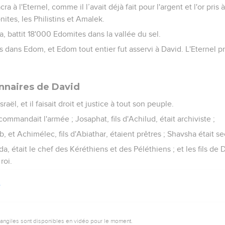
ra à l'Eternel, comme il l’avait déjà fait pour l'argent et l'or pris 
tes, les Philistins et Amalek.
ja, battit 18'000 Edomites dans la vallée du sel.
ns dans Edom, et Edom tout entier fut asservi à David. L'Eternel 
onnaires de David
raël, et il faisait droit et justice à tout son peuple.
 commandait l'armée ; Josaphat, fils d'Achilud, était archiviste ;
b, et Achimélec, fils d'Abiathar, étaient prêtres ; Shavsha était se
da, était le chef des Kéréthiens et des Péléthiens ; et les fils de 
roi.
vangiles sont disponibles en vidéo pour le moment.