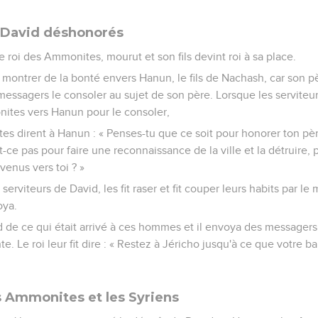
 David déshonorés
e roi des Ammonites, mourut et son fils devint roi à sa place.
is montrer de la bonté envers Hanun, le fils de Nachash, car son 
 messagers le consoler au sujet de son père. Lorsque les serviteu
ites vers Hanun pour le consoler,
es dirent à Hanun : « Penses-tu que ce soit pour honorer ton pè
-ce pas pour faire une reconnaissance de la ville et la détruire, 
venus vers toi ? »
serviteurs de David, les fit raser et fit couper leurs habits par le
oya.
 de ce qui était arrivé à ces hommes et il envoya des messagers à
e. Le roi leur fit dire : « Restez à Jéricho jusqu'à ce que votre b
s Ammonites et les Syriens