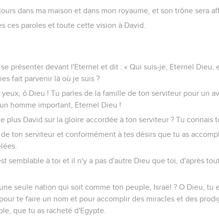
oujours dans ma maison et dans mon royaume, et son trône sera aff
s ces paroles et toute cette vision à David.
a se présenter devant l'Eternel et dit : « Qui suis-je, Eternel Dieu
es fait parvenir là où je suis ?
s yeux, ô Dieu ! Tu parles de la famille de ton serviteur pour un a
s un homme important, Eternel Dieu !
e plus David sur la gloire accordée à ton serviteur ? Tu connais t
e de ton serviteur et conformément à tes désirs que tu as accomp
élées.
st semblable à toi et il n'y a pas d'autre Dieu que toi, d'après t
re une seule nation qui soit comme ton peuple, Israël ? O Dieu, tu
, pour te faire un nom et pour accomplir des miracles et des prod
le, que tu as racheté d'Egypte.