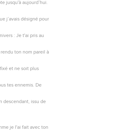
pte jusqu'à aujourd’hui.
 que j’avais désigné pour
vers : Je t'ai pris au
i rendu ton nom pareil à
fixé et ne soit plus
tous tes ennemis. De
ton descendant, issu de
mme je l'ai fait avec ton