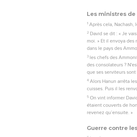
Les ministres de
1
Après cela, Nachash, l
2
David se dit : « Je va
moi. » Et il envoya des
dans le pays des Ammon
3
les chefs des Ammonit
des consolateurs ? N'est
que ses serviteurs sont 
4
Alors Hanun arrêta les 
cuisses. Puis il les renv
5
On vint informer David
étaient couverts de hont
revenez qu’ensuite. »
Guerre contre le