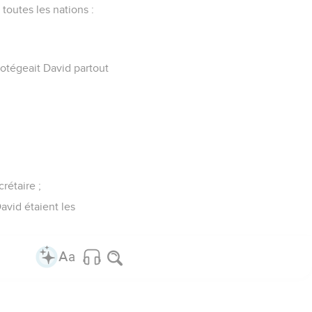
à toutes les nations :
protégeait David partout
crétaire ;
David étaient les