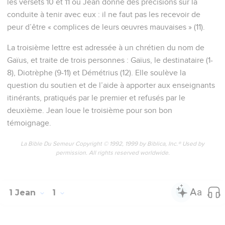
les versets 10 et 11 où Jean donne des précisions sur la
conduite à tenir avec eux : il ne faut pas les recevoir de
peur d’être « complices de leurs œuvres mauvaises » (11).
La troisième lettre est adressée à un chrétien du nom de
Gaïus, et traite de trois personnes : Gaïus, le destinataire (1-
8), Diotrèphe (9-11) et Démétrius (12). Elle soulève la
question du soutien et de l’aide à apporter aux enseignants
itinérants, pratiqués par le premier et refusés par le
deuxième. Jean loue le troisième pour son bon
témoignage.
La Bible Du Semeur Copyright © 1992, 1999 by Biblica, Inc.® Used by
permission. All rights reserved worldwide.
1 Jean
1