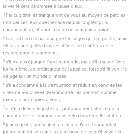
la vérité sera calomniée à cause d'eux.
3
Par cupidité, ils trafiqueront de vous au moyen de paroles
trompeuses, eux que menace depuis longtemps la
condamnation, et dont la ruine ne sommeille point.
4
Car, si Dieu n'a pas épargné les anges qui ont péché, mais
s'il les a précipités dans les abîmes de ténèbres et les
réserve pour le jugement ;
5
s'il n'a pas épargné l'ancien monde, mais s'il a sauvé Noé,
lui huitième, ce prédicateur de la justice, lorsqu'il fit venir le
déluge sur un monde d'impies ;
6
s'il a condamné à la destruction et réduit en cendres les
villes de Sodome et de Gomorrhe, les donnant comme
exemple aux impies à venir,
7
et s'il a délivré le juste Lot, profondément attristé de la
conduite de ces hommes sans frein dans leur dissolution
8
(car ce juste, qui habitait au milieu d'eux, tourmentait
journellement son âme juste à cause de ce qu'il voyait et