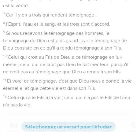
est la vérité.
7
Car il y en a trois qui rendent témoignage :
8
l'Esprit, l'eau et le sang, et les trois sont d'accord.
9
Si nous recevons le témoignage des hommes, le
témoignage de Dieu est plus grand ; car le témoignage de
Dieu consiste en ce qu'il a rendu témoignage à son Fils.
10
Celui qui croit au Fils de Dieu a ce témoignage en lui-
même ; celui qui ne croit pas Dieu le fait menteur, puisqu'il
ne croit pas au témoignage que Dieu a rendu à son Fils.
11
Et voici ce témoignage, c'est que Dieu nous a donné la vie
éternelle, et que cette vie est dans son Fils.
12
Celui qui a le Fils a la vie ; celui qui n'a pas le Fils de Dieu
n'a pas la vie.
La vie éternelle
13
Je vous ai écrit ces choses, afin que vous sachiez que
Contenus
Versions
Commentaires
Strong
Dictionnaire