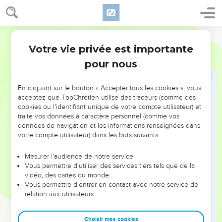
15
Mais j'aurai soin qu'après mon départ vous puissiez
toujours vous souvenir de ces choses.
Segond 1910
Ceux qui ont vu la gloire du Christ
Votre vie privée est importante
2 Pierre
1
16
Ce n'est pas, en effet, en suivant des fables habilement
pour nous
conçues, que nous vous avons fait connaître la puissance et
l'avènement de notre Seigneur Jésus Christ, mais c'est
En cliquant sur le bouton « Accepter tous les cookies », vous
comme ayant vu sa majesté de nos propres yeux.
acceptez que TopChrétien utilise des traceurs (comme des
cookies ou l'identifiant unique de votre compte utilisateur) et
17
Car il a reçu de Dieu le Père honneur et gloire, quand la
traite vos données à caractère personnel (comme vos
gloire magnifique lui fit entendre une voix qui disait : Celui-ci
données de navigation et les informations renseignées dans
est mon Fils bien-aimé, en qui j'ai mis toute mon affection.
votre compte utilisateur) dans les buts suivants :
18
Et nous avons entendu cette voix venant du ciel, lorsque
Mesurer l'audience de notre service
nous étions avec lui sur la sainte montagne.
Vous permettre d'utiliser des services tiers tels que de la
19
vidéo, des cartes du monde…
Et nous tenons pour d'autant plus certaine la parole
Vous permettre d'entrer en contact avec notre service de
prophétique, à laquelle vous faites bien de prêter attention,
relation aux utilisateurs.
comme à une lampe qui brille dans un lieu obscur, jusqu'à ce
que le jour vienne à paraître et que l'étoile du matin se lève
Choisir mes cookies