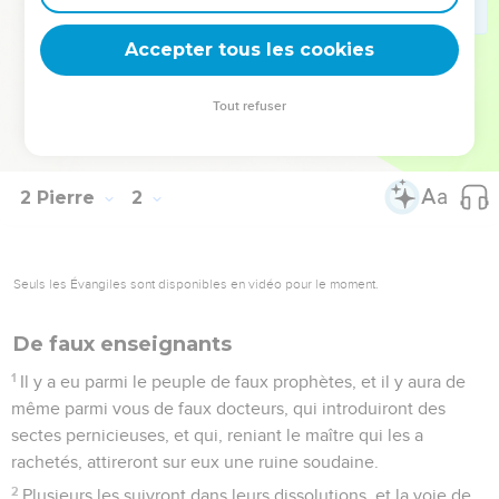
dans vos coeurs ;
20
sachant tout d'abord vous-mêmes qu'aucune prophétie de
Accepter tous les cookies
l'Écriture ne peut être un objet d'interprétation particulière,
21
car ce n'est pas par une volonté d'homme qu'une
Tout refuser
prophétie a jamais été apportée, mais c'est poussés par le
Saint Esprit que des hommes ont parlé de la part de Dieu.
2 Pierre
2
Seuls les Évangiles sont disponibles en vidéo pour le moment.
De faux enseignants
1
Il y a eu parmi le peuple de faux prophètes, et il y aura de
même parmi vous de faux docteurs, qui introduiront des
sectes pernicieuses, et qui, reniant le maître qui les a
rachetés, attireront sur eux une ruine soudaine.
2
Plusieurs les suivront dans leurs dissolutions, et la voie de