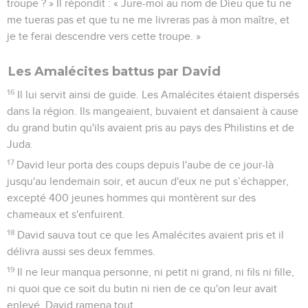
troupe ? » Il répondit : « Jure-moi au nom de Dieu que tu ne
me tueras pas et que tu ne me livreras pas à mon maître, et
je te ferai descendre vers cette troupe. »
Les Amalécites battus par David
16
Il lui servit ainsi de guide. Les Amalécites étaient dispersés
dans la région. Ils mangeaient, buvaient et dansaient à cause
du grand butin qu'ils avaient pris au pays des Philistins et de
Juda.
17
David leur porta des coups depuis l'aube de ce jour-là
jusqu'au lendemain soir, et aucun d'eux ne put s’échapper,
excepté 400 jeunes hommes qui montèrent sur des
chameaux et s'enfuirent.
18
David sauva tout ce que les Amalécites avaient pris et il
délivra aussi ses deux femmes.
19
Il ne leur manqua personne, ni petit ni grand, ni fils ni fille,
ni quoi que ce soit du butin ni rien de ce qu'on leur avait
enlevé. David ramena tout.