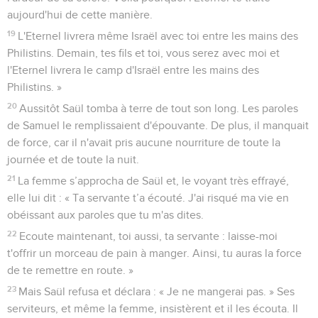
aujourd'hui de cette manière.
19
L'Eternel livrera même Israël avec toi entre les mains des
Philistins. Demain, tes fils et toi, vous serez avec moi et
l'Eternel livrera le camp d'Israël entre les mains des
Philistins. »
20
Aussitôt Saül tomba à terre de tout son long. Les paroles
de Samuel le remplissaient d'épouvante. De plus, il manquait
de force, car il n'avait pris aucune nourriture de toute la
journée et de toute la nuit.
21
La femme s’approcha de Saül et, le voyant très effrayé,
elle lui dit : « Ta servante t’a écouté. J'ai risqué ma vie en
obéissant aux paroles que tu m'as dites.
22
Ecoute maintenant, toi aussi, ta servante : laisse-moi
t'offrir un morceau de pain à manger. Ainsi, tu auras la force
de te remettre en route. »
23
Mais Saül refusa et déclara : « Je ne mangerai pas. » Ses
serviteurs, et même la femme, insistèrent et il les écouta. Il