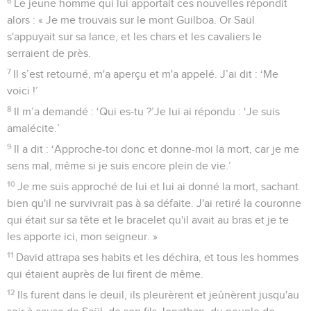
6
Le jeune homme qui lui apportait ces nouvelles répondit
alors : « Je me trouvais sur le mont Guilboa. Or Saül
s'appuyait sur sa lance, et les chars et les cavaliers le
serraient de près.
7
Il s’est retourné, m'a aperçu et m'a appelé. J’ai dit : ‘Me
voici !’
8
Il m’a demandé : ‘Qui es-tu ?’Je lui ai répondu : ‘Je suis
amalécite.’
9
Il a dit : ‘Approche-toi donc et donne-moi la mort, car je me
sens mal, même si je suis encore plein de vie.’
10
Je me suis approché de lui et lui ai donné la mort, sachant
bien qu'il ne survivrait pas à sa défaite. J'ai retiré la couronne
qui était sur sa tête et le bracelet qu'il avait au bras et je te
les apporte ici, mon seigneur. »
11
David attrapa ses habits et les déchira, et tous les hommes
qui étaient auprès de lui firent de même.
12
Ils furent dans le deuil, ils pleurèrent et jeûnèrent jusqu'au