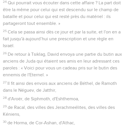
24
Qui pourrait vous écouter dans cette affaire ? La part doit
être la même pour celui qui est descendu sur le champ de
bataille et pour celui qui est resté près du matériel : ils
partageront tout ensemble. »
25
Cela se passa ainsi dès ce jour et par la suite, et l'on en a
fait jusqu'à aujourd’hui une prescription et une règle en
Israël.
26
De retour à Tsiklag, David envoya une partie du butin aux
anciens de Juda qui étaient ses amis en leur adressant ces
paroles : « Voici pour vous un cadeau pris sur le butin des
ennemis de l'Eternel. »
27
Il fit ainsi des envois aux anciens de Béthel, de Ramoth
dans le Néguev, de Jatthir,
28
d'Aroër, de Siphmoth, d'Eshthemoa,
29
de Racal, des villes des Jerachmeélites, des villes des
Kéniens,
30
de Horma, de Cor-Ashan, d'Athac,