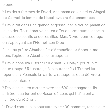
pleurer.
5
Les deux femmes de David, Achinoam de Jizreel et Abigaïl
de Carmel, la femme de Nabal, avaient été emmenées.
6
David fut dans une grande angoisse, car la troupe parlait de
le lapider. Tous éprouvaient en effet de l'amertume, chacun
à cause de ses fils et de ses filles. Mais David reprit courage
en s'appuyant sur l'Eternel, son Dieu.
7
Il dit au prêtre Abiathar, fils d'Achimélec : « Apporte-moi
donc l'éphod ! » Abiathar le lui apporta.
8
David consulta l'Eternel en disant : « Dois-je poursuivre
cette troupe ? Réussirai-je à la rattraper ? » L'Eternel lui
répondit : « Poursuis-la, car tu la rattraperas et tu délivreras
les prisonniers. »
9
David se mit en marche avec ses 600 compagnons. Ils
arrivèrent au torrent de Besor, où ceux qui traînaient à
l’arrière s'arrêtèrent.
10
David continua la poursuite avec 400 hommes, tandis que