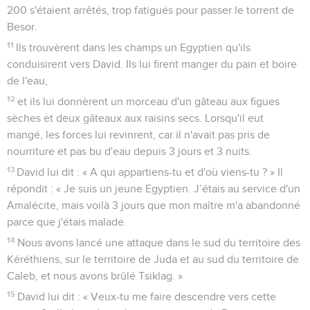
200 s'étaient arrêtés, trop fatigués pour passer le torrent de
Besor.
11
Ils trouvèrent dans les champs un Egyptien qu'ils
conduisirent vers David. Ils lui firent manger du pain et boire
de l'eau,
12
et ils lui donnèrent un morceau d'un gâteau aux figues
sèches et deux gâteaux aux raisins secs. Lorsqu'il eut
mangé, les forces lui revinrent, car il n'avait pas pris de
nourriture et pas bu d'eau depuis 3 jours et 3 nuits.
13
David lui dit : « A qui appartiens-tu et d'où viens-tu ? » Il
répondit : « Je suis un jeune Egyptien. J’étais au service d'un
Amalécite, mais voilà 3 jours que mon maître m'a abandonné
parce que j'étais malade.
14
Nous avons lancé une attaque dans le sud du territoire des
Kéréthiens, sur le territoire de Juda et au sud du territoire de
Caleb, et nous avons brûlé Tsiklag. »
15
David lui dit : « Veux-tu me faire descendre vers cette