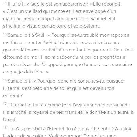
14
Il lui dit : « Quelle est son apparence ? » Elle répondit :
« C'est un vieillard qui monte et il est enveloppé d'un
manteau. » Saül comprit alors que c'était Samuel et il
s'inclina le visage contre terre et se prosterna.
15
Samuel dit à Saül : « Pourquoi as-tu troublé mon repos en
me faisant monter ? » Saül répondit : « Je suis dans une
grande détresse : les Philistins me font la guerre et Dieu s'est
détourné de moi. Il ne m'a répondu ni par les prophètes ni
par des rêves. Je t'ai appelé pour que tu me fasses connaître
ce que je dois faire. »
16
Samuel dit : « Pourquoi donc me consultes-tu, puisque
l'Eternel s'est détourné de toi et qu'il est devenu ton
ennemi ?
17
L'Eternel te traite comme je te l'avais annoncé de sa part :
il a arraché la royauté de tes mains et l'a donnée à un autre, à
David.
18
Tu n'as pas obéi à l'Eternel, tu n'as pas fait sentir à Amalek
l'ardeur de sa colère. Voilà pourquoi l'Eternel te traite