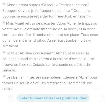
22
Abner insista auprès d’Asaël : « Ecarte-toi de moi !
Pourquoi devrais-je te frapper et t'abattre ? Comment
pourrais-je ensuite regarder ton frère Joab en face ? »
23
Mais Asaël refusa de s’écarter. Alors Abner le frappa au
ventre avec l'extrémité inférieure de sa lance, et la lance
sortit par-derrière. Il tomba et mourut sur place. Tous ceux
qui arrivaient à l'endroit où Asaël était tombé mort s'y
arrêtaient.
24
Joab et Abishaï poursuivirent Abner, et le soleil se
couchait quand ils arrivèrent à la colline d'Amma, qui se
trouve en face de Guiach, sur le chemin du désert de
Gabaon.
25
Les Benjaminites se rassemblèrent derrière Abner pour
former un seul bloc et ils s'arrêtèrent au sommet d'une
colline.
26
Abner cria à Joab : « L'épée va-t-elle nous dévorer
indéfiniment ? Ne sais-tu pas que cela débouchera sur de
Contenus
Versions
Commentaires
Strong
Dictionnaire