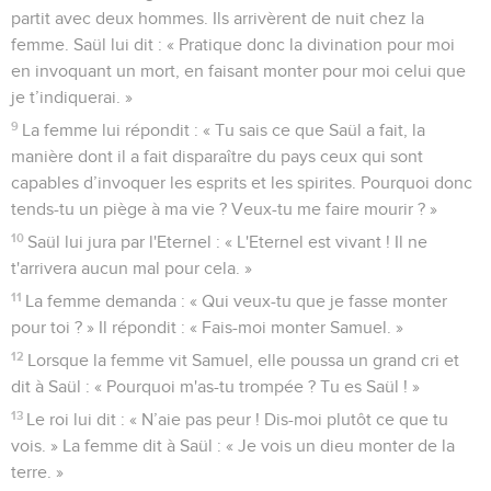
partit avec deux hommes. Ils arrivèrent de nuit chez la
femme. Saül lui dit : « Pratique donc la divination pour moi
en invoquant un mort, en faisant monter pour moi celui que
je t’indiquerai. »
9
La femme lui répondit : « Tu sais ce que Saül a fait, la
manière dont il a fait disparaître du pays ceux qui sont
capables d’invoquer les esprits et les spirites. Pourquoi donc
tends-tu un piège à ma vie ? Veux-tu me faire mourir ? »
10
Saül lui jura par l'Eternel : « L'Eternel est vivant ! Il ne
t'arrivera aucun mal pour cela. »
11
La femme demanda : « Qui veux-tu que je fasse monter
pour toi ? » Il répondit : « Fais-moi monter Samuel. »
12
Lorsque la femme vit Samuel, elle poussa un grand cri et
dit à Saül : « Pourquoi m'as-tu trompée ? Tu es Saül ! »
13
Le roi lui dit : « N’aie pas peur ! Dis-moi plutôt ce que tu
vois. » La femme dit à Saül : « Je vois un dieu monter de la
terre. »