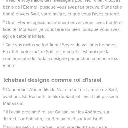
Il leur envoya alors des messagers pour leur dire : « Soyez
bénis de l'Eternel, puisque vous avez fait preuve d’une telle
bonté envers Saül, votre maître, et que vous l'avez enterré.
6
Que l'Eternel agisse maintenant envers vous avec bonté et
fidélité. Moi aussi, je vous ferai du bien, puisque vous avez
agi de cette manière.
7
Que vos mains se fortifient ! Soyez de vaillants hommes !
En effet, votre maître Saül est mort et c'est moi que la
communauté de Juda a désigné par onction comme roi sur
elle. »
Ichebaal désigné comme roi d'Israël
8
Cependant Abner, fils de Ner et chef de l'armée de Saül,
avait pris Ish-Bosheth, le fils de Saül, et l’avait fait passer à
Mahanaïm.
9
Il l'avait proclamé roi sur Galaad, sur les Asérites, sur
Jizreel, sur Ephraïm, sur Benjamin et sur tout Israël.
10
Ish-Bosheth, fils de Saül, était âgé de 40 ans lorsqu'il