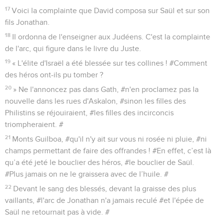
17
Voici la complainte que David composa sur Saül et sur son
fils Jonathan.
18
Il ordonna de l'enseigner aux Judéens. C'est la complainte
de l'arc, qui figure dans le livre du Juste.
19
« L'élite d'Israël a été blessée sur tes collines ! #Comment
des héros ont-ils pu tomber ?
20
» Ne l'annoncez pas dans Gath, #n'en proclamez pas la
nouvelle dans les rues d'Askalon, #sinon les filles des
Philistins se réjouiraient, #les filles des incirconcis
triompheraient. #
21
Monts Guilboa, #qu'il n'y ait sur vous ni rosée ni pluie, #ni
champs permettant de faire des offrandes ! #En effet, c’est là
qu’a été jeté le bouclier des héros, #le bouclier de Saül.
#Plus jamais on ne le graissera avec de l’huile. #
22
Devant le sang des blessés, devant la graisse des plus
vaillants, #l'arc de Jonathan n'a jamais reculé #et l'épée de
Saül ne retournait pas à vide. #