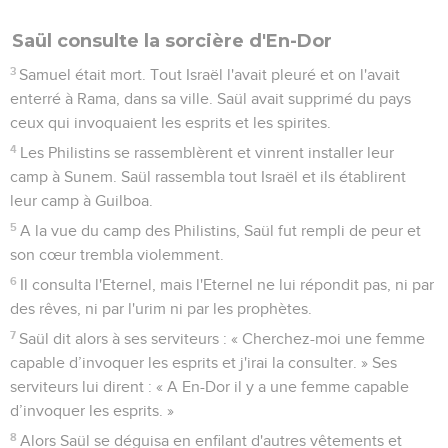
Saül consulte la sorcière d'En-Dor
3
Samuel était mort. Tout Israël l'avait pleuré et on l'avait
enterré à Rama, dans sa ville. Saül avait supprimé du pays
ceux qui invoquaient les esprits et les spirites.
4
Les Philistins se rassemblèrent et vinrent installer leur
camp à Sunem. Saül rassembla tout Israël et ils établirent
leur camp à Guilboa.
5
A la vue du camp des Philistins, Saül fut rempli de peur et
son cœur trembla violemment.
6
Il consulta l'Eternel, mais l'Eternel ne lui répondit pas, ni par
des rêves, ni par l'urim ni par les prophètes.
7
Saül dit alors à ses serviteurs : « Cherchez-moi une femme
capable d’invoquer les esprits et j'irai la consulter. » Ses
serviteurs lui dirent : « A En-Dor il y a une femme capable
d’invoquer les esprits. »
8
Alors Saül se déguisa en enfilant d'autres vêtements et