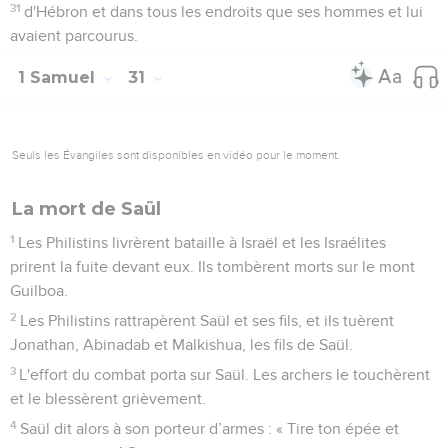
31
d'Hébron et dans tous les endroits que ses hommes et lui
avaient parcourus.
1 Samuel
31
Seuls les Évangiles sont disponibles en vidéo pour le moment.
La mort de Saül
1
Les Philistins livrèrent bataille à Israël et les Israélites
prirent la fuite devant eux. Ils tombèrent morts sur le mont
Guilboa.
2
Les Philistins rattrapèrent Saül et ses fils, et ils tuèrent
Jonathan, Abinadab et Malkishua, les fils de Saül.
3
L'effort du combat porta sur Saül. Les archers le touchèrent
et le blessèrent grièvement.
4
Saül dit alors à son porteur d’armes : « Tire ton épée et