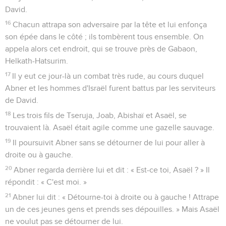
David.
16
Chacun attrapa son adversaire par la tête et lui enfonça
son épée dans le côté ; ils tombèrent tous ensemble. On
appela alors cet endroit, qui se trouve près de Gabaon,
Helkath-Hatsurim.
17
Il y eut ce jour-là un combat très rude, au cours duquel
Abner et les hommes d'Israël furent battus par les serviteurs
de David.
18
Les trois fils de Tseruja, Joab, Abishaï et Asaël, se
trouvaient là. Asaël était agile comme une gazelle sauvage.
19
Il poursuivit Abner sans se détourner de lui pour aller à
droite ou à gauche.
20
Abner regarda derrière lui et dit : « Est-ce toi, Asaël ? » Il
répondit : « C'est moi. »
21
Abner lui dit : « Détourne-toi à droite ou à gauche ! Attrape
un de ces jeunes gens et prends ses dépouilles. » Mais Asaël
ne voulut pas se détourner de lui.