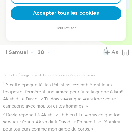
amener à Gath. Il pensait en effet : « Ils pourraient parler
contre nous et dire : ‘Voilà ce que David a fait.’ » Ce fut sa
Accepter tous les cookies
manière d'agir durant tout le temps où il habita dans le pays
des Philistins.
Tout refuser
12
Akish se fiait à David et se disait : « Il provoque le dégoût
d’Israël, son peuple, et il sera pour toujours mon serviteur. »
1 Samuel
28
Seuls les Évangiles sont disponibles en vidéo pour le moment.
1
A cette époque-là, les Philistins rassemblèrent leurs
troupes et formèrent une armée pour faire la guerre à Israël.
Akish dit à David : « Tu dois savoir que vous ferez cette
campagne avec moi, toi et tes hommes. »
2
David répondit à Akish : « Eh bien ! Tu verras ce que ton
serviteur fera. » Akish dit à David : « Eh bien ! Je t’établirai
pour toujours comme mon garde du corps. »