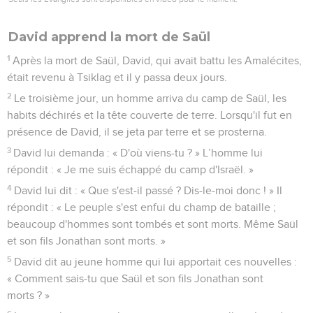
David apprend la mort de Saül
1
Après la mort de Saül, David, qui avait battu les Amalécites,
était revenu à Tsiklag et il y passa deux jours.
2
Le troisième jour, un homme arriva du camp de Saül, les
habits déchirés et la tête couverte de terre. Lorsqu'il fut en
présence de David, il se jeta par terre et se prosterna.
3
David lui demanda : « D'où viens-tu ? » L’homme lui
répondit : « Je me suis échappé du camp d'Israël. »
4
David lui dit : « Que s'est-il passé ? Dis-le-moi donc ! » Il
répondit : « Le peuple s'est enfui du champ de bataille ;
beaucoup d'hommes sont tombés et sont morts. Même Saül
et son fils Jonathan sont morts. »
5
David dit au jeune homme qui lui apportait ces nouvelles :
« Comment sais-tu que Saül et son fils Jonathan sont
morts ? »