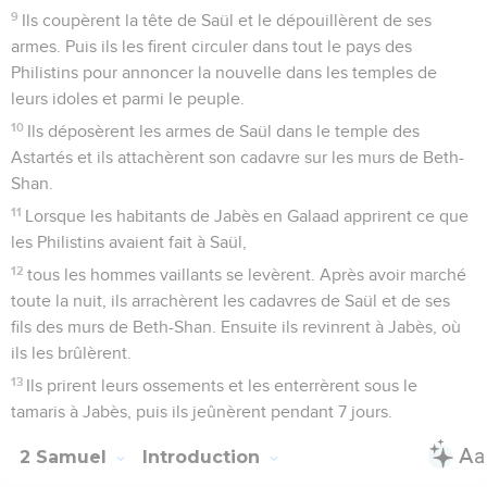
9
Ils coupèrent la tête de Saül et le dépouillèrent de ses
armes. Puis ils les firent circuler dans tout le pays des
Philistins pour annoncer la nouvelle dans les temples de
leurs idoles et parmi le peuple.
10
Ils déposèrent les armes de Saül dans le temple des
Astartés et ils attachèrent son cadavre sur les murs de Beth-
Shan.
11
Lorsque les habitants de Jabès en Galaad apprirent ce que
les Philistins avaient fait à Saül,
12
tous les hommes vaillants se levèrent. Après avoir marché
toute la nuit, ils arrachèrent les cadavres de Saül et de ses
fils des murs de Beth-Shan. Ensuite ils revinrent à Jabès, où
ils les brûlèrent.
13
Ils prirent leurs ossements et les enterrèrent sous le
tamaris à Jabès, puis ils jeûnèrent pendant 7 jours.
2 Samuel
Introduction