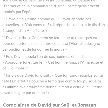
soir à cause de Saül, de son fils Jonathan, du peuple de
l'Eternel et de la communauté d'Israël, parce qu'ils étaient
tombés par l'épée.
13
David dit au jeune homme qui lui avait apporté ces
nouvelles : « D'où viens-tu ? » Il répondit : « Je suis le fils d'un
étranger, d'un Amalécite. »
14
David lui dit : « Comment se fait-il que tu n’aies pas eu
peur de porter la main contre celui que l'Eternel a désigné
par onction et de lui donner la mort ? »
15
Puis David appela l'un de ses hommes et lui dit :
« Approche-toi et tue-le ! » Cet homme frappa l'Amalécite et
celui-ci mourut
16
tandis que David lui disait : « Que ton sang retombe sur ta
tête ! En effet, ta bouche a témoigné contre toi, puisque tu
as affirmé avoir toi-même donné la mort à celui que l'Eternel
avait désigné par onction ! »
Complainte de David sur Saül et Jonatan