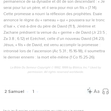
permanence de sa dynastie et dit de son descendant : « Je
serai pour lui un père, et il sera pour moi un fils » (7.14).
Cette promesse a nourri la réflexion des prophètes. Esaïe
annonce le règne du « rameau » qui « poussera sur le tronc
d’Isaï », c’est-à-dire du père de David (11.1), Jérémie et
Zacharie prédisent la venue du « germe » de David (Jr 23.5 ;
Za 3.8 ; 6.12) et Ezéchiel, celle d’un nouveau David (34.23).
Jésus, « fils » de David, est venu accomplir la promesse :
intronisé lors de l’ascension (Ac 5.31 ; 15.16-18), il soumettra
le dernier ennemi : la mort elle-même (1 Co 15.25-26).
La Bible Du Semeur Copyright © 1992, 1999 by Biblica, Inc.® Used by
permission. All rights reserved worldwide.
2 Samuel
1
Seuls les Évangiles sont disponibles en vidéo pour le moment.