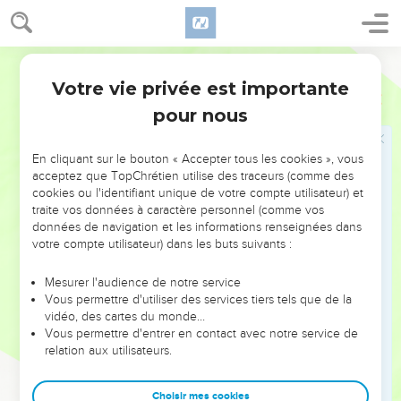
puisse habiter. Pourquoi ton serviteur habiterait-il avec toi
dans la ville royale ? »
6
Segond 21
Ce jour-là, Akish lui donna Tsiklag. C'est pourquoi Tsiklag a
appartenu aux rois de Juda jusqu'à aujourd’hui.
Votre vie privée est importante
1 Samuel
27
7
David resta dans le pays des Philistins durant un an et
pour nous
quatre mois.
8
David et ses hommes montaient et faisaient des raids chez
En cliquant sur le bouton « Accepter tous les cookies », vous
acceptez que TopChrétien utilise des traceurs (comme des
les Gueshuriens, les Guirziens et les Amalécites. Ces nations
cookies ou l'identifiant unique de votre compte utilisateur) et
habitaient la région depuis l’Antiquité, du côté de Shur et
traite vos données à caractère personnel (comme vos
jusqu'en Egypte.
données de navigation et les informations renseignées dans
votre compte utilisateur) dans les buts suivants :
9
David dévasta cette région. Il ne laissait en vie ni homme ni
femme et il enlevait les brebis, les bœufs, les ânes, les
Mesurer l'audience de notre service
chameaux et les vêtements avant de retourner chez Akish.
Vous permettre d'utiliser des services tiers tels que de la
10
vidéo, des cartes du monde…
Akish demandait : « Où avez-vous fait vos coups
Vous permettre d'entrer en contact avec notre service de
aujourd'hui ? » David répondait : « Dans le sud de Juda, des
relation aux utilisateurs.
Jerachmeélites et des Kéniens. »
11
David ne laissait ni homme ni femme en vie pour les
Choisir mes cookies