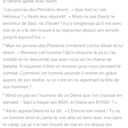
à l'arrière-garde avec Akish.
3
Les princes des Philistins dirent : « Que font ici ces
Hébreux ? » Akish leur répondit : « N'est-ce pas David, le
serviteur de Saül, roi d'Israël ? Il y a longtemps qu'il est avec
moi et je n'ai rien trouvé à lui reprocher depuis son arrivée
jusqu'à aujourd’hui. »
4
Mais les princes des Philistins s'irritèrent contre Akish et lui
dirent : « Renvoie cet homme ! Qu'il retourne là où tu l'as
installé et ne descende pas avec nous sur le champ de
bataille. Il risquerait d’être un ennemi pour nous pendant le
combat. Comment cet homme pourrait-il rentrer en grâce
auprès de son maître, si ce n'est en lui apportant la tête de
nos hommes ?
5
N'est-ce pas en l’honneur de ce David que l'on chantait en
dansant : ‘Saül a frappé ses 1000, et David ses 10'000’ ? »
6
Akish appela David et lui dit : « L'Eternel est vivant ! Tu es
un homme droit et j'aime te voir aller et venir avec moi dans
le camp, car je n'ai rien trouvé de mal en toi depuis ton