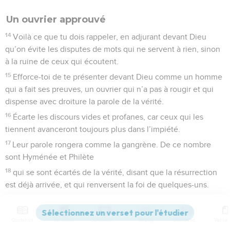
Un ouvrier approuvé
14
Voilà ce que tu dois rappeler, en adjurant devant Dieu
qu’on évite les disputes de mots qui ne servent à rien, sinon
à la ruine de ceux qui écoutent.
15
Efforce-toi de te présenter devant Dieu comme un homme
qui a fait ses preuves, un ouvrier qui n’a pas à rougir et qui
dispense avec droiture la parole de la vérité.
16
Écarte les discours vides et profanes, car ceux qui les
tiennent avanceront toujours plus dans l’impiété.
17
Leur parole rongera comme la gangrène. De ce nombre
sont Hyménée et Philète
18
qui se sont écartés de la vérité, disant que la résurrection
est déjà arrivée, et qui renversent la foi de quelques-uns.
19
Pourtant la solide base posée par Dieu subsiste, scellée
par ces paroles : Le Seigneur connaît ceux qui lui
Contenus
Versions
Commentaires
Strong
Dictionnaire
appartiennent ; et : Quiconque prononce le nom du