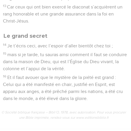
13
Car ceux qui ont bien exercé le diaconat s’acquièrent un
rang honorable et une grande assurance dans la foi en
Christ-Jésus.
Le grand secret
14
Je t’écris ceci, avec l’espoir d’aller bientôt chez toi ;
15
mais si je tarde, tu sauras ainsi comment il faut se conduire
dans la maison de Dieu, qui est l’Église du Dieu vivant, la
colonne et l’appui de la vérité.
16
Et il faut avouer que le mystère de la piété est grand :
Celui qui a été manifesté en chair, justifié en Esprit, est
apparu aux anges, a été prêché parmi les nations, a été cru
dans le monde, a été élevé dans la gloire.
© Société biblique française – Bibli’O, 1978, avec autorisation. Pour vous procurer
une Bible imprimée, rendez-vous sur www.editionsbiblio.fr