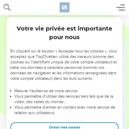
l’Eglise et à leurs assistants. Au chapitre 4, il recommande
personnellement à Timothée l’attachement à Dieu et le
ministère de l’enseignement. Cet enseignement est
Segond 1978 (Colombe)
d’autant plus nécessaire que des « prédicateurs de
Votre vie privée est importante
1 Timothée
Introduction
mensonges » prêchent des « récits absurdes et contraires à
pour nous
la foi » (4.1-4).
Dans la deuxième partie, Paul donne des conseils relatifs
En cliquant sur le bouton « Accepter tous les cookies », vous
aux diverses catégories de personnes qui composent la
acceptez que TopChrétien utilise des traceurs (comme des
cookies ou l'identifiant unique de votre compte utilisateur) et
communauté : les veuves (5.3-16), les responsables (5.17-25),
traite vos données à caractère personnel (comme vos
les maîtres et les esclaves (6.1-2), les riches (6.17-19).
données de navigation et les informations renseignées dans
votre compte utilisateur) dans les buts suivants :
Cette lettre nous permet de mieux connaître la structure
des Eglises locales : il y a plusieurs responsables (ou
Mesurer l'audience de notre service
Vous permettre d'utiliser des services tiers tels que de la
dirigeants) dans l’Eglise, et on précise les conditions de leur
vidéo, des cartes du monde…
nomination et leurs fonctions. Certaines veuves ont un
Vous permettre d'entrer en contact avec notre service de
statut officiel. A côté des prières spontanées apparaissent
relation aux utilisateurs.
des formulations plus élaborées et des cantiques (3.16).
L’enseignement prend une grande importance, car il faut,
Choisir mes cookies