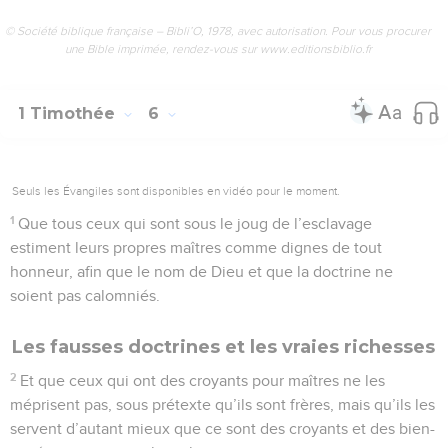
© Société biblique française – Bibli’O, 1978, avec autorisation. Pour vous procurer
une Bible imprimée, rendez-vous sur www.editionsbiblio.fr
1 Timothée
6
Seuls les Évangiles sont disponibles en vidéo pour le moment.
1
Que tous ceux qui sont sous le joug de l’esclavage
estiment leurs propres maîtres comme dignes de tout
honneur, afin que le nom de Dieu et que la doctrine ne
soient pas calomniés.
Les fausses doctrines et les vraies richesses
2
Et que ceux qui ont des croyants pour maîtres ne les
méprisent pas, sous prétexte qu’ils sont frères, mais qu’ils les
servent d’autant mieux que ce sont des croyants et des bien-