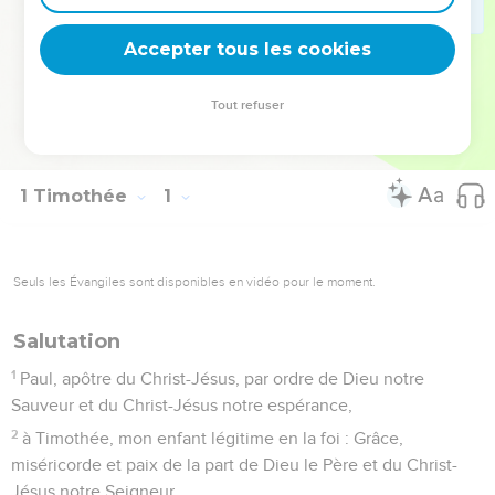
non seulement exposer la vérité, mais encore lutter contre
les erreurs qui se multiplient.
Accepter tous les cookies
La Bible Du Semeur Copyright © 1992, 1999 by Biblica, Inc.® Used by
Tout refuser
permission. All rights reserved worldwide.
1 Timothée
1
Seuls les Évangiles sont disponibles en vidéo pour le moment.
Salutation
1
Paul, apôtre du Christ-Jésus, par ordre de Dieu notre
Sauveur et du Christ-Jésus notre espérance,
2
à Timothée, mon enfant légitime en la foi : Grâce,
miséricorde et paix de la part de Dieu le Père et du Christ-
Jésus notre Seigneur.