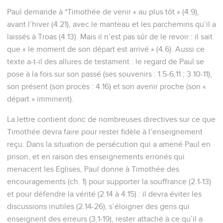
Paul demande à *Timothée de venir « au plus tôt » (4.9),
avant l’hiver (4.21), avec le manteau et les parchemins qu’il a
laissés à Troas (4.13). Mais il n’est pas sûr de le revoir : il sait
que « le moment de son départ est arrivé » (4.6). Aussi ce
texte a-t-il des allures de testament : le regard de Paul se
pose à la fois sur son passé (ses souvenirs : 1.5-6,11 ; 3.10-11),
son présent (son procès : 4.16) et son avenir proche (son «
départ » imminent).
La lettre contient donc de nombreuses directives sur ce que
Timothée devra faire pour rester fidèle à l’enseignement
reçu. Dans la situation de persécution qui a amené Paul en
prison, et en raison des enseignements erronés qui
menacent les Eglises, Paul donne à Timothée des
encouragements (ch. 1) pour supporter la souffrance (2.1-13)
et pour défendre la vérité (2.14 à 4.15) : il devra éviter les
discussions inutiles (2.14-26), s’éloigner des gens qui
enseignent des erreurs (3.1-19), rester attaché à ce qu’il a