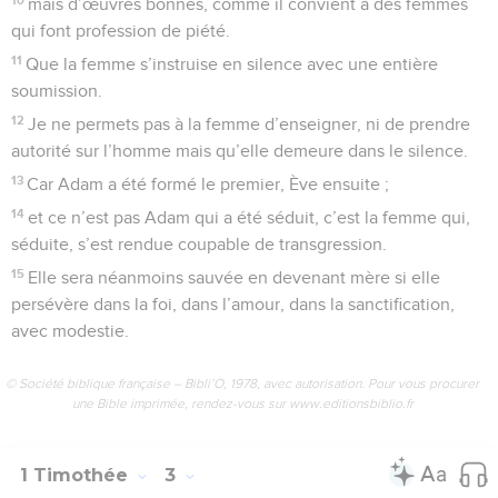
mais d’œuvres bonnes, comme il convient à des femmes
qui font profession de piété.
11
Que la femme s’instruise en silence avec une entière
soumission.
12
Je ne permets pas à la femme d’enseigner, ni de prendre
autorité sur l’homme mais qu’elle demeure dans le silence.
13
Car Adam a été formé le premier, Ève ensuite ;
14
et ce n’est pas Adam qui a été séduit, c’est la femme qui,
séduite, s’est rendue coupable de transgression.
15
Elle sera néanmoins sauvée en devenant mère si elle
persévère dans la foi, dans l’amour, dans la sanctification,
avec modestie.
© Société biblique française – Bibli’O, 1978, avec autorisation. Pour vous procurer
une Bible imprimée, rendez-vous sur www.editionsbiblio.fr
1 Timothée
3