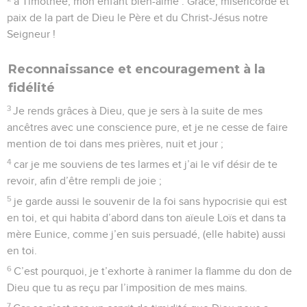
à Timothée, mon enfant bien-aimé : Grâce, miséricorde et
paix de la part de Dieu le Père et du Christ-Jésus notre
Seigneur !
Reconnaissance et encouragement à la
fidélité
3
Je rends grâces à Dieu, que je sers à la suite de mes
ancêtres avec une conscience pure, et je ne cesse de faire
mention de toi dans mes prières, nuit et jour ;
4
car je me souviens de tes larmes et j’ai le vif désir de te
revoir, afin d’être rempli de joie ;
5
je garde aussi le souvenir de la foi sans hypocrisie qui est
en toi, et qui habita d’abord dans ton aïeule Loïs et dans ta
mère Eunice, comme j’en suis persuadé, (elle habite) aussi
en toi.
6
C’est pourquoi, je t’exhorte à ranimer la flamme du don de
Dieu que tu as reçu par l’imposition de mes mains.
7