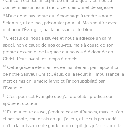
Car ce n’est pas un esprit de timidité que Dieu nous a
donné, mais (un esprit) de force, d’amour et de sagesse.
8
N’aie donc pas honte du témoignage à rendre à notre
Seigneur, ni de moi, prisonnier pour lui. Mais souffre avec
moi pour l’Évangile, par la puissance de Dieu.
9
C’est lui qui nous a sauvés et nous a adressé un saint
appel, non à cause de nos œuvres, mais à cause de son
propre dessein et de la grâce qui nous a été donnée en
Christ-Jésus avant les temps éternels.
10
Cette grâce a été manifestée maintenant par l’apparition
de notre Sauveur Christ-Jésus, qui a réduit à l’impuissance la
mort et mis en lumière la vie et l’incorruptibilité par
l’Évangile.
11
C’est pour cet Évangile que j’ai été établi prédicateur,
apôtre et docteur.
12
Et pour cette cause, j’endure ces souffrances, mais je n’en
ai pas honte, car je sais en qui j’ai cru, et je suis persuadé
qu’il a la puissance de garder mon dépôt jusqu’à ce Jour -là.