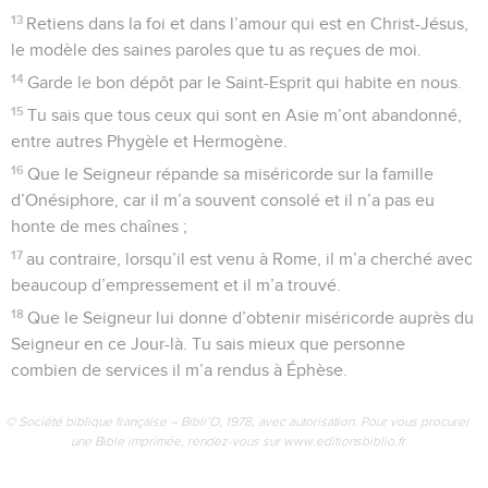
13
Retiens dans la foi et dans l’amour qui est en Christ-Jésus,
le modèle des saines paroles que tu as reçues de moi.
14
Garde le bon dépôt par le Saint-Esprit qui habite en nous.
15
Tu sais que tous ceux qui sont en Asie m’ont abandonné,
entre autres Phygèle et Hermogène.
16
Que le Seigneur répande sa miséricorde sur la famille
d’Onésiphore, car il m’a souvent consolé et il n’a pas eu
honte de mes chaînes ;
17
au contraire, lorsqu’il est venu à Rome, il m’a cherché avec
beaucoup d’empressement et il m’a trouvé.
18
Que le Seigneur lui donne d’obtenir miséricorde auprès du
Seigneur en ce Jour-là. Tu sais mieux que personne
combien de services il m’a rendus à Éphèse.
© Société biblique française – Bibli’O, 1978, avec autorisation. Pour vous procurer
une Bible imprimée, rendez-vous sur www.editionsbiblio.fr