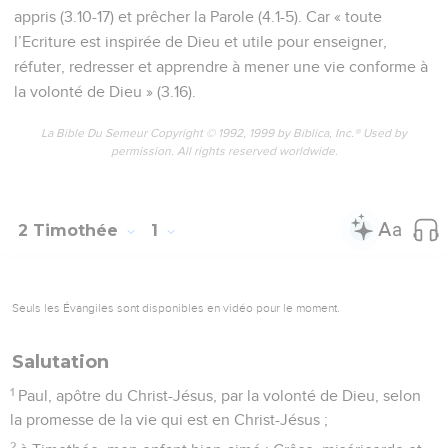
appris (3.10-17) et prêcher la Parole (4.1-5). Car « toute
l’Ecriture est inspirée de Dieu et utile pour enseigner,
réfuter, redresser et apprendre à mener une vie conforme à
la volonté de Dieu » (3.16).
La Bible Du Semeur Copyright © 1992, 1999 by Biblica, Inc.® Used by
permission. All rights reserved worldwide.
2 Timothée
1
Seuls les Évangiles sont disponibles en vidéo pour le moment.
Salutation
1
Paul, apôtre du Christ-Jésus, par la volonté de Dieu, selon
la promesse de la vie qui est en Christ-Jésus ;
2