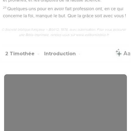
21
Quelques-uns pour en avoir fait profession ont, en ce qui
concerne la foi, manqué le but. Que la grâce soit avec vous !
© Société biblique française – Bibli’O, 1978, avec autorisation. Pour vous procurer
une Bible imprimée, rendez-vous sur www.editionsbiblio.fr
2 Timothée
Introduction