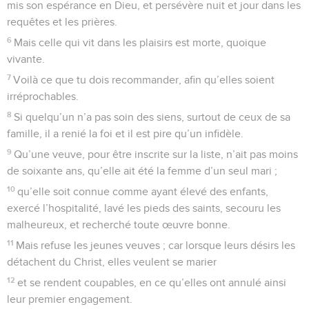
mis son espérance en Dieu, et persévère nuit et jour dans les
requêtes et les prières.
6
Mais celle qui vit dans les plaisirs est morte, quoique
vivante.
7
Voilà ce que tu dois recommander, afin qu’elles soient
irréprochables.
8
Si quelqu’un n’a pas soin des siens, surtout de ceux de sa
famille, il a renié la foi et il est pire qu’un infidèle.
9
Qu’une veuve, pour être inscrite sur la liste, n’ait pas moins
de soixante ans, qu’elle ait été la femme d’un seul mari ;
10
qu’elle soit connue comme ayant élevé des enfants,
exercé l’hospitalité, lavé les pieds des saints, secouru les
malheureux, et recherché toute œuvre bonne.
11
Mais refuse les jeunes veuves ; car lorsque leurs désirs les
détachent du Christ, elles veulent se marier
12
et se rendent coupables, en ce qu’elles ont annulé ainsi
leur premier engagement.