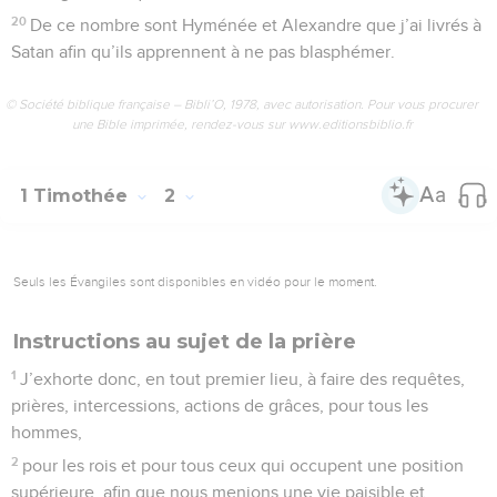
20
De ce nombre sont Hyménée et Alexandre que j’ai livrés à
Satan afin qu’ils apprennent à ne pas blasphémer.
© Société biblique française – Bibli’O, 1978, avec autorisation. Pour vous procurer
une Bible imprimée, rendez-vous sur www.editionsbiblio.fr
1 Timothée
2
Seuls les Évangiles sont disponibles en vidéo pour le moment.
Instructions au sujet de la prière
1
J’exhorte donc, en tout premier lieu, à faire des requêtes,
prières, intercessions, actions de grâces, pour tous les
hommes,
2
pour les rois et pour tous ceux qui occupent une position
supérieure, afin que nous menions une vie paisible et