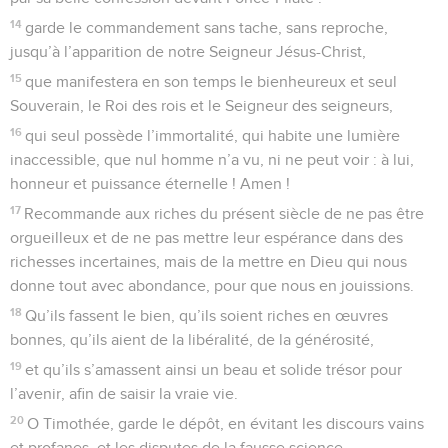
14
garde le commandement sans tache, sans reproche,
jusqu’à l’apparition de notre Seigneur Jésus-Christ,
15
que manifestera en son temps le bienheureux et seul
Souverain, le Roi des rois et le Seigneur des seigneurs,
16
qui seul possède l’immortalité, qui habite une lumière
inaccessible, que nul homme n’a vu, ni ne peut voir : à lui,
honneur et puissance éternelle ! Amen !
17
Recommande aux riches du présent siècle de ne pas être
orgueilleux et de ne pas mettre leur espérance dans des
richesses incertaines, mais de la mettre en Dieu qui nous
donne tout avec abondance, pour que nous en jouissions.
18
Qu’ils fassent le bien, qu’ils soient riches en œuvres
bonnes, qu’ils aient de la libéralité, de la générosité,
19
et qu’ils s’amassent ainsi un beau et solide trésor pour
l’avenir, afin de saisir la vraie vie.
20
O Timothée, garde le dépôt, en évitant les discours vains
et profanes, et les disputes de la fausse science.