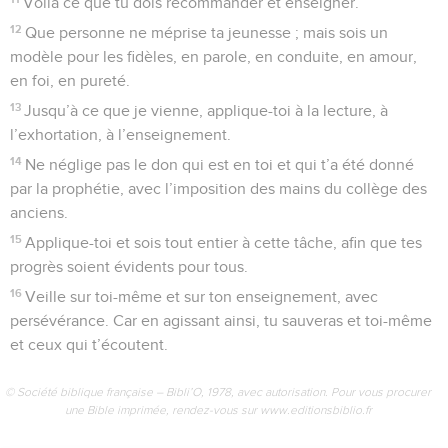
Voilà ce que tu dois recommander et enseigner.
12
Que personne ne méprise ta jeunesse ; mais sois un
modèle pour les fidèles, en parole, en conduite, en amour,
en foi, en pureté.
13
Jusqu’à ce que je vienne, applique-toi à la lecture, à
l’exhortation, à l’enseignement.
14
Ne néglige pas le don qui est en toi et qui t’a été donné
par la prophétie, avec l’imposition des mains du collège des
anciens.
15
Applique-toi et sois tout entier à cette tâche, afin que tes
progrès soient évidents pour tous.
16
Veille sur toi-même et sur ton enseignement, avec
persévérance. Car en agissant ainsi, tu sauveras et toi-même
et ceux qui t’écoutent.
© Société biblique française – Bibli’O, 1978, avec autorisation. Pour vous procurer
une Bible imprimée, rendez-vous sur www.editionsbiblio.fr