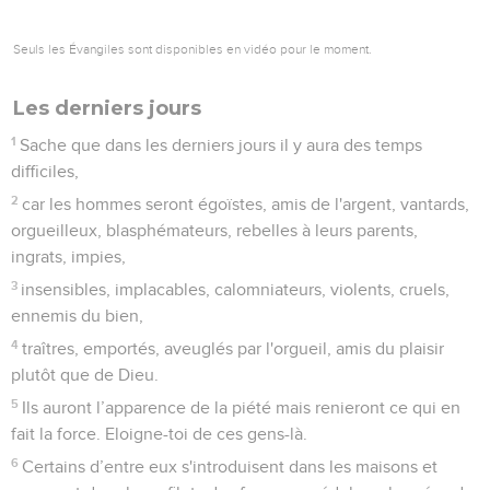
Seuls les Évangiles sont disponibles en vidéo pour le moment.
Les derniers jours
1
Sache que dans les derniers jours il y aura des temps
difficiles,
2
car les hommes seront égoïstes, amis de l'argent, vantards,
orgueilleux, blasphémateurs, rebelles à leurs parents,
ingrats, impies,
3
insensibles, implacables, calomniateurs, violents, cruels,
ennemis du bien,
4
traîtres, emportés, aveuglés par l'orgueil, amis du plaisir
plutôt que de Dieu.
5
Ils auront l’apparence de la piété mais renieront ce qui en
fait la force. Eloigne-toi de ces gens-là.
6
Certains d’entre eux s'introduisent dans les maisons et