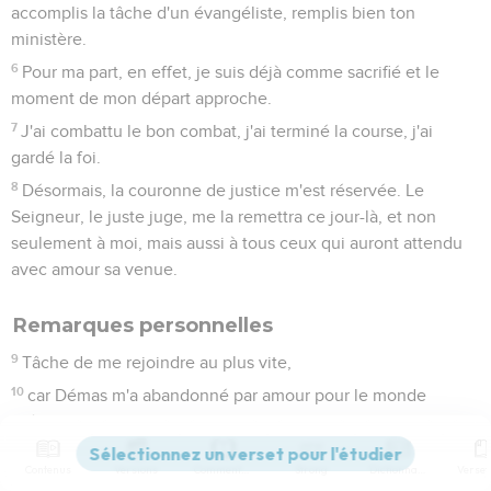
accomplis la tâche d'un évangéliste, remplis bien ton
ministère.
6
Pour ma part, en effet, je suis déjà comme sacrifié et le
moment de mon départ approche.
7
J'ai combattu le bon combat, j'ai terminé la course, j'ai
gardé la foi.
8
Désormais, la couronne de justice m'est réservée. Le
Seigneur, le juste juge, me la remettra ce jour-là, et non
seulement à moi, mais aussi à tous ceux qui auront attendu
avec amour sa venue.
Remarques personnelles
9
Tâche de me rejoindre au plus vite,
10
car Démas m'a abandonné par amour pour le monde
présent et il est parti pour Thessalonique, tandis que
Crescens est allé en Galatie et Tite en Dalmatie.
Contenus
Versions
Commentaires
Strong
Dictionnaire
11
Luc seul est avec moi. Prends Marc et amène-le avec toi,