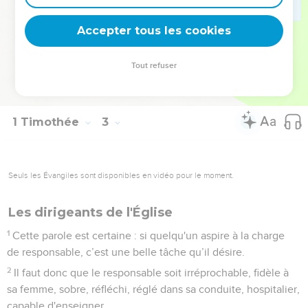
En effet, Adam a été formé le premier, Eve ensuite.
14
Et Adam n’a pas été trompé, alors que la femme, trompée,
Accepter tous les cookies
s’est rendue coupable d’une transgression.
15
Cependant, elle sera sauvée à travers sa descendance si
Tout refuser
elle persévère avec simplicité dans la foi, l'amour et la
progression dans la sainteté.
1 Timothée
3
Seuls les Évangiles sont disponibles en vidéo pour le moment.
Les dirigeants de l'Église
1
Cette parole est certaine : si quelqu'un aspire à la charge
de responsable, c’est une belle tâche qu’il désire.
2
Il faut donc que le responsable soit irréprochable, fidèle à
sa femme, sobre, réfléchi, réglé dans sa conduite, hospitalier,
capable d'enseigner.