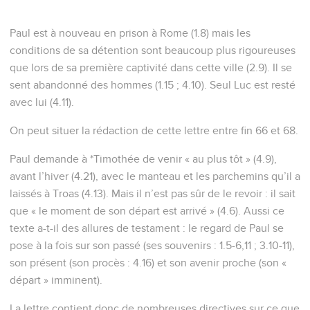
Paul est à nouveau en prison à Rome (1.8) mais les
conditions de sa détention sont beaucoup plus rigoureuses
que lors de sa première captivité dans cette ville (2.9). Il se
sent abandonné des hommes (1.15 ; 4.10). Seul Luc est resté
avec lui (4.11).
On peut situer la rédaction de cette lettre entre fin 66 et 68.
Paul demande à *Timothée de venir « au plus tôt » (4.9),
avant l’hiver (4.21), avec le manteau et les parchemins qu’il a
laissés à Troas (4.13). Mais il n’est pas sûr de le revoir : il sait
que « le moment de son départ est arrivé » (4.6). Aussi ce
texte a-t-il des allures de testament : le regard de Paul se
pose à la fois sur son passé (ses souvenirs : 1.5-6,11 ; 3.10-11),
son présent (son procès : 4.16) et son avenir proche (son «
départ » imminent).
La lettre contient donc de nombreuses directives sur ce que