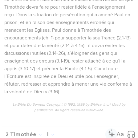
Timothée devra faire pour rester fidèle à l’enseignement
reçu. Dans la situation de persécution qui a amené Paul en
prison, et en raison des enseignements erronés qui
menacent les Eglises, Paul donne à Timothée des
encouragements (ch. 1) pour supporter la souffrance (2.1-13)
et pour défendre la vérité (2.14 à 4.15) : il devra éviter les
discussions inutiles (2.14-26), s’éloigner des gens qui
enseignent des erreurs (3.1-19), rester attaché à ce qu’il a
appris (3.10-17) et prêcher la Parole (4.1-5). Car « toute
l’Ecriture est inspirée de Dieu et utile pour enseigner,
réfuter, redresser et apprendre à mener une vie conforme à
la volonté de Dieu » (3.16).
La Bible Du Semeur Copyright © 1992, 1999 by Biblica, Inc.® Used by
permission. All rights reserved worldwide.
2 Timothée
1