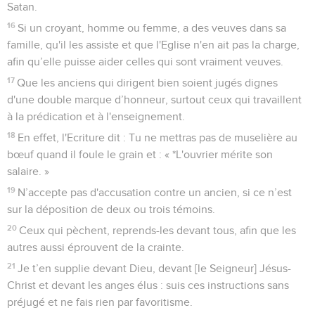
Satan.
16
Si un croyant, homme ou femme, a des veuves dans sa
famille, qu'il les assiste et que l'Eglise n'en ait pas la charge,
afin qu’elle puisse aider celles qui sont vraiment veuves.
17
Que les anciens qui dirigent bien soient jugés dignes
d'une double marque d’honneur, surtout ceux qui travaillent
à la prédication et à l'enseignement.
18
En effet, l'Ecriture dit : Tu ne mettras pas de muselière au
bœuf quand il foule le grain et : « *L'ouvrier mérite son
salaire. »
19
N’accepte pas d'accusation contre un ancien, si ce n’est
sur la déposition de deux ou trois témoins.
20
Ceux qui pèchent, reprends-les devant tous, afin que les
autres aussi éprouvent de la crainte.
21
Je t’en supplie devant Dieu, devant [le Seigneur] Jésus-
Christ et devant les anges élus : suis ces instructions sans
préjugé et ne fais rien par favoritisme.