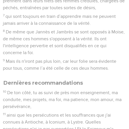
prennent dans leurs filets des femmes crédules, chargées de
péchés, entraînées par toutes sortes de désirs,
7
qui sont toujours en train d’apprendre mais ne peuvent
jamais arriver à la connaissance de la vérité.
8
De même que Jannès et Jambrès se sont opposés à Moïse,
de même ces hommes s'opposent à la vérité. Ils ont
l'intelligence pervertie et sont disqualifiés en ce qui
concerne la foi.
9
Mais ils n'iront pas plus loin, car leur folie sera évidente
pour tous, comme l’a été celle de ces deux hommes.
Dernières recommandations
10
De ton côté, tu as suivi de près mon enseignement, ma
conduite, mes projets, ma foi, ma patience, mon amour, ma
persévérance,
11
ainsi que les persécutions et les souffrances que j'ai
connues à Antioche, à Iconium, à Lystre. Quelles
persécutions n'ai-je pas supportées ! Et le Seigneur m'a