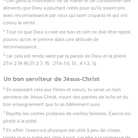
Ces gens-là interdisent de se marier et de consommer des
aliments que Dieu a pourtant créés pour qu'ils soient pris
avec reconnaissance par ceux qui sont croyants et qui ont
connu la vérité.
4
Tout ce que Dieu a créé est bon et rien ne doit être rejeté,
pourvu qu'on le prenne dans une attitude de
reconnaissance,
5
car cela est rendu saint par la parole de Dieu et la prière.
2Tm 2.14-16 (Tt 2.7, 15 ; 2Tm 1.6, 13 ; 4.1-2, 5)
Un bon serviteur de Jésus-Christ
6
En exposant cela aux frères et sœurs, tu seras un bon
serviteur de Jésus-Christ, nourri des paroles de la foi et du
bon enseignement que tu as fidèlement suivi.
7
Rejette les contes profanes de vieilles femmes. Exerce-toi
plutôt à la piété.
8
En effet, l'exercice physique est utile à peu de chose,
tandis que la piété est utile à tout, car elle a la promesse de