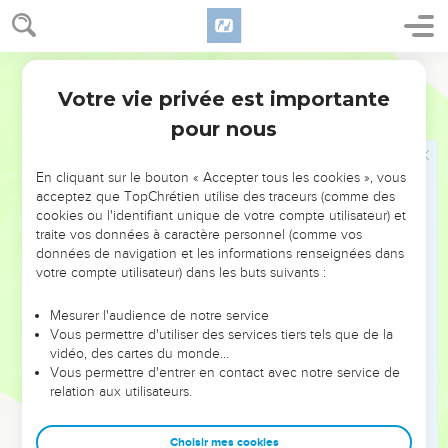
témoignage rendu au moment voulu
7
et pour lequel j'ai été établi prédicateur et apôtre – je dis la
vérité [devant Christ], je ne mens pas – chargé d'enseigner
Segond 21
les non-Juifs dans la foi et la vérité.
Votre vie privée est importante
1 Timothée
2
8
Je veux donc que les hommes prient en tout lieu en
pour nous
élevant des mains pures, sans colère ni arrière-pensées.
9
De même, je veux [aussi] que les femmes, habillées d'une
En cliquant sur le bouton « Accepter tous les cookies », vous
manière décente, se parent avec pudeur et simplicité, non
acceptez que TopChrétien utilise des traceurs (comme des
avec des tresses, de l'or, des perles ou des toilettes
cookies ou l'identifiant unique de votre compte utilisateur) et
traite vos données à caractère personnel (comme vos
somptueuses,
données de navigation et les informations renseignées dans
10
mais plutôt avec des œuvres bonnes, comme cela
votre compte utilisateur) dans les buts suivants :
convient à des femmes qui affirment honorer Dieu.
Mesurer l'audience de notre service
11
Que la femme s’instruise paisiblement, dans une entière
Vous permettre d'utiliser des services tiers tels que de la
soumission.
vidéo, des cartes du monde…
12
Vous permettre d'entrer en contact avec notre service de
Je ne lui permets pas d'enseigner et de dominer sur
relation aux utilisateurs.
l'homme, mais je lui demande de garder une attitude
paisible.
Choisir mes cookies
13