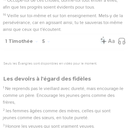
Occupe-toi de ces choses, donne-toi tout entier à elles,
afin que tes progrès soient évidents pour tous.
16
Veille sur toi-même et sur ton enseignement. Mets-y de la
persévérance, car en agissant ainsi, tu te sauveras toi-même
ainsi que ceux qui t'écoutent.
1 Timothée
5
Seuls les Évangiles sont disponibles en vidéo pour le moment.
Les devoirs à l'égard des fidèles
1
Ne reprends pas le vieillard avec dureté, mais encourage-le
comme un père. Encourage les jeunes gens comme des
frères,
2
les femmes âgées comme des mères, celles qui sont
jeunes comme des sœurs, en toute pureté.
3
Honore les veuves qui sont vraiment veuves.