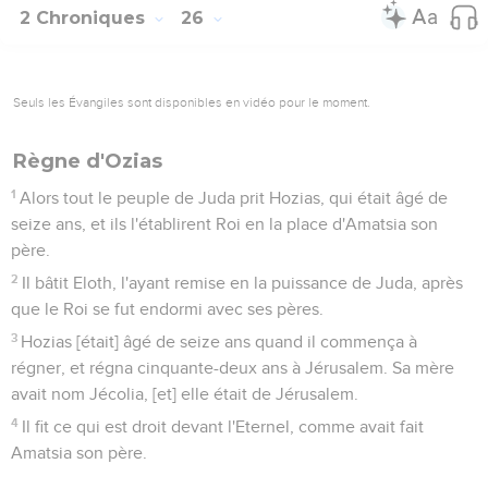
2 Chroniques
26
Seuls les Évangiles sont disponibles en vidéo pour le moment.
Règne d'Ozias
1
Alors tout le peuple de Juda prit Hozias, qui était âgé de
seize ans, et ils l'établirent Roi en la place d'Amatsia son
père.
2
Il bâtit Eloth, l'ayant remise en la puissance de Juda, après
que le Roi se fut endormi avec ses pères.
3
Hozias [était] âgé de seize ans quand il commença à
régner, et régna cinquante-deux ans à Jérusalem. Sa mère
avait nom Jécolia, [et] elle était de Jérusalem.
4
Il fit ce qui est droit devant l'Eternel, comme avait fait
Amatsia son père.