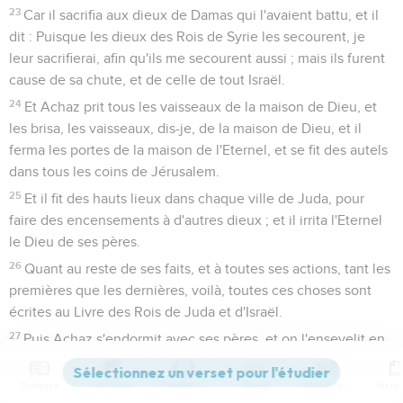
23
Car il sacrifia aux dieux de Damas qui l'avaient battu, et il
dit : Puisque les dieux des Rois de Syrie les secourent, je
leur sacrifierai, afin qu'ils me secourent aussi ; mais ils furent
cause de sa chute, et de celle de tout Israël.
24
Et Achaz prit tous les vaisseaux de la maison de Dieu, et
les brisa, les vaisseaux, dis-je, de la maison de Dieu, et il
ferma les portes de la maison de l'Eternel, et se fit des autels
dans tous les coins de Jérusalem.
25
Et il fit des hauts lieux dans chaque ville de Juda, pour
faire des encensements à d'autres dieux ; et il irrita l'Eternel
le Dieu de ses pères.
26
Quant au reste de ses faits, et à toutes ses actions, tant les
premières que les dernières, voilà, toutes ces choses sont
écrites au Livre des Rois de Juda et d'Israël.
27
Puis Achaz s'endormit avec ses pères, et on l'ensevelit en
la Cité, à Jérusalem, mais on ne le mit point dans les
sépulcres des Rois d'Israël, et Ezéchias son fils régna en sa
Contenus
Versions
Commentaires
Strong
Dictionnaire