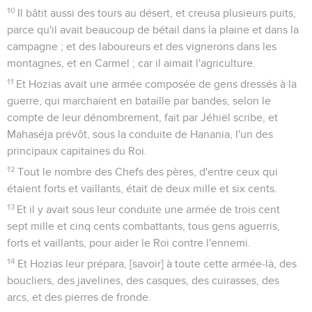
10
Il bâtit aussi des tours au désert, et creusa plusieurs puits,
parce qu'il avait beaucoup de bétail dans la plaine et dans la
campagne ; et des laboureurs et des vignerons dans les
montagnes, et en Carmel ; car il aimait l'agriculture.
11
Et Hozias avait une armée composée de gens dressés à la
guerre, qui marchaient en bataille par bandes, selon le
compte de leur dénombrement, fait par Jéhiël scribe, et
Mahaséja prévôt, sous la conduite de Hanania, l'un des
principaux capitaines du Roi.
12
Tout le nombre des Chefs des pères, d'entre ceux qui
étaient forts et vaillants, était de deux mille et six cents.
13
Et il y avait sous leur conduite une armée de trois cent
sept mille et cinq cents combattants, tous gens aguerris,
forts et vaillants, pour aider le Roi contre l'ennemi.
14
Et Hozias leur prépara, [savoir] à toute cette armée-là, des
boucliers, des javelines, des casques, des cuirasses, des
arcs, et des pierres de fronde.