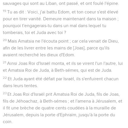
sauvages qui sont au Liban, ont passé, et ont foulé l'épine.
19
Tu as dit : Voici, j'ai battu Edom, et ton coeur s'est élevé
pour en tirer vanité. Demeure maintenant dans ta maison ;
pourquoi t'engagerais-tu dans un mal dans lequel tu
tomberais, toi et Juda avec toi ?
20
Mais Amatsia ne l'écouta point ; car cela venait de Dieu,
afin de les livrer entre les mains de [Joas], parce qu'ils
avaient recherché les dieux d'Edom.
21
Ainsi Joas Roi d'Israël monta, et ils se virent l'un l'autre, lui
et Amatsia Roi de Juda, à Beth-sémes, qui est de Juda.
22
Et Juda ayant été défait par Israël, ils s'enfuirent chacun
dans leurs tentes.
23
Et Joas Roi d'Israël prit Amatsia Roi de Juda, fils de Joas,
fils de Jéhoachaz, à Beth-sémes ; et l'amena à Jérusalem, et
il fit une brèche de quatre cents coudées à la muraille de
Jérusalem, depuis la porte d'Ephraïm, jusqu'à la porte du
coin.