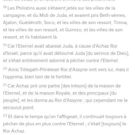
18
Les Philistins aussi s'étaient jetés sur les villes de la
campagne, et du Midi de Juda, et avaient pris Beth-sémes,
Ajalon, Guédéroth, Soco, et les villes de son ressort, Timna,
et les villes de son ressort, et Guimzo, et les villes de son
ressort, et ils habitaient là.
19
Car l'Eternel avait abaissé Juda, à cause d'Achaz Roi
d'Israël, parce qu'il avait détourné Juda [du service de Dieu],
et s'était entièrement adonné à pécher contre l'Eternel.
20
Ainsi Tillegath-Pilnéeser Roi d'Assyrie vint vers lui, mais il
l'opprima, bien loin de le fortifier.
21
Car Achaz prit une partie [des trésors] de la maison de
l'Eternel, et de la maison Royale, et des principaux [du
peuple], et les donna au Roi d'Assyrie ; qui cependant ne le
secourut point.
22
Et dans le temps qu'on l'affligeait, il continuait toujours à
pécher de plus en plus contre l'Eternel ; c'était [toujours] le
Roi Achaz.