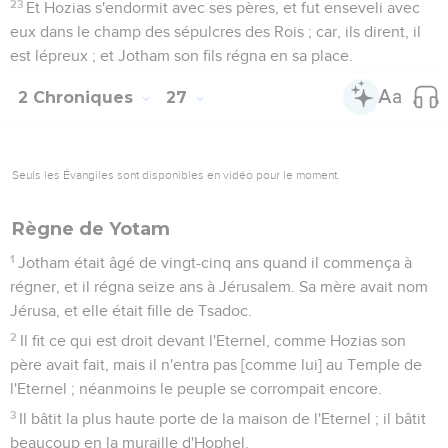
23
Et Hozias s'endormit avec ses pères, et fut enseveli avec
eux dans le champ des sépulcres des Rois ; car, ils dirent, il
est lépreux ; et Jotham son fils régna en sa place.
2 Chroniques
27
Seuls les Évangiles sont disponibles en vidéo pour le moment.
Règne de Yotam
1
Jotham était âgé de vingt-cinq ans quand il commença à
régner, et il régna seize ans à Jérusalem. Sa mère avait nom
Jérusa, et elle était fille de Tsadoc.
2
Il fit ce qui est droit devant l'Eternel, comme Hozias son
père avait fait, mais il n'entra pas [comme lui] au Temple de
l'Eternel ; néanmoins le peuple se corrompait encore.
3
Il bâtit la plus haute porte de la maison de l'Eternel ; il bâtit
beaucoup en la muraille d'Hophel.