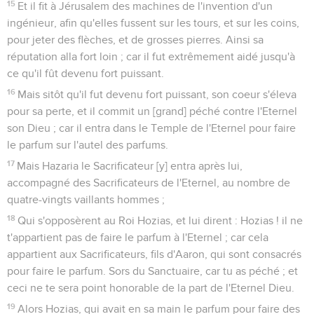
15
Et il fit à Jérusalem des machines de l'invention d'un
ingénieur, afin qu'elles fussent sur les tours, et sur les coins,
pour jeter des flèches, et de grosses pierres. Ainsi sa
réputation alla fort loin ; car il fut extrêmement aidé jusqu'à
ce qu'il fût devenu fort puissant.
16
Mais sitôt qu'il fut devenu fort puissant, son coeur s'éleva
pour sa perte, et il commit un [grand] péché contre l'Eternel
son Dieu ; car il entra dans le Temple de l'Eternel pour faire
le parfum sur l'autel des parfums.
17
Mais Hazaria le Sacrificateur [y] entra après lui,
accompagné des Sacrificateurs de l'Eternel, au nombre de
quatre-vingts vaillants hommes ;
18
Qui s'opposèrent au Roi Hozias, et lui dirent : Hozias ! il ne
t'appartient pas de faire le parfum à l'Eternel ; car cela
appartient aux Sacrificateurs, fils d'Aaron, qui sont consacrés
pour faire le parfum. Sors du Sanctuaire, car tu as péché ; et
ceci ne te sera point honorable de la part de l'Eternel Dieu.
19
Alors Hozias, qui avait en sa main le parfum pour faire des