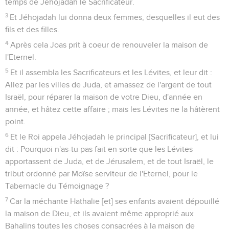
temps de Jéhojadah le Sacrificateur.
3
Et Jéhojadah lui donna deux femmes, desquelles il eut des
fils et des filles.
4
Après cela Joas prit à coeur de renouveler la maison de
l'Eternel.
5
Et il assembla les Sacrificateurs et les Lévites, et leur dit :
Allez par les villes de Juda, et amassez de l'argent de tout
Israël, pour réparer la maison de votre Dieu, d'année en
année, et hâtez cette affaire ; mais les Lévites ne la hâtèrent
point.
6
Et le Roi appela Jéhojadah le principal [Sacrificateur], et lui
dit : Pourquoi n'as-tu pas fait en sorte que les Lévites
apportassent de Juda, et de Jérusalem, et de tout Israël, le
tribut ordonné par Moïse serviteur de l'Eternel, pour le
Tabernacle du Témoignage ?
7
Car la méchante Hathalie [et] ses enfants avaient dépouillé
la maison de Dieu, et ils avaient même approprié aux
Bahalins toutes les choses consacrées à la maison de