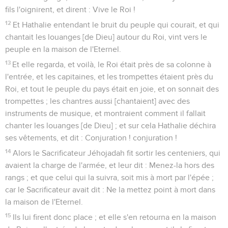
fils l'oignirent, et dirent : Vive le Roi !
12
Et Hathalie entendant le bruit du peuple qui courait, et qui
chantait les louanges [de Dieu] autour du Roi, vint vers le
peuple en la maison de l'Eternel.
13
Et elle regarda, et voilà, le Roi était près de sa colonne à
l'entrée, et les capitaines, et les trompettes étaient près du
Roi, et tout le peuple du pays était en joie, et on sonnait des
trompettes ; les chantres aussi [chantaient] avec des
instruments de musique, et montraient comment il fallait
chanter les louanges [de Dieu] ; et sur cela Hathalie déchira
ses vêtements, et dit : Conjuration ! conjuration !
14
Alors le Sacrificateur Jéhojadah fit sortir les centeniers, qui
avaient la charge de l'armée, et leur dit : Menez-la hors des
rangs ; et que celui qui la suivra, soit mis à mort par l'épée ;
car le Sacrificateur avait dit : Ne la mettez point à mort dans
la maison de l'Eternel.
15
Ils lui firent donc place ; et elle s'en retourna en la maison