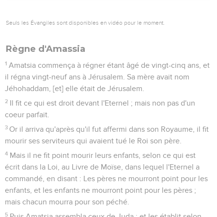
Seuls les Évangiles sont disponibles en vidéo pour le moment.
Règne d'Amassia
1
Amatsia commença à régner étant âgé de vingt-cinq ans, et
il régna vingt-neuf ans à Jérusalem. Sa mère avait nom
Jéhohaddam, [et] elle était de Jérusalem.
2
Il fit ce qui est droit devant l'Eternel ; mais non pas d'un
coeur parfait.
3
Or il arriva qu'après qu'il fut affermi dans son Royaume, il fit
mourir ses serviteurs qui avaient tué le Roi son père.
4
Mais il ne fit point mourir leurs enfants, selon ce qui est
écrit dans la Loi, au Livre de Moïse, dans lequel l'Eternel a
commandé, en disant : Les pères ne mourront point pour les
enfants, et les enfants ne mourront point pour les pères ;
mais chacun mourra pour son péché.
5
Puis Amatsia assembla ceux de Juda ; et les établit selon