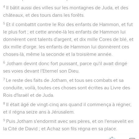
4
Il bâtit aussi des villes sur les montagnes de Juda, et des
châteaux, et des tours dans les forêts.
5
Et il combattit contre le Roi des enfants de Hammon, et fut
le plus fort ; et cette année-là les enfants de Hammon lui
donnèrent cent talents d'argent, et dix mille Cores de blé, et
dix mille d'orge. les enfants de Hammon lui donnèrent ces
choses-là, même la seconde et la troisième année.
6
Jotham devint donc fort puissant, parce qu'il avait dirigé
ses voies devant l'Eternel son Dieu.
7
Le reste des faits de Jotham, et tous ses combats et sa
conduite, voilà, toutes ces choses sont écrites au Livre des
Rois d'Israël et de Juda.
8
Il était âgé de vingt-cinq ans quand il commença à régner,
et il régna seize ans à Jérusalem.
9
Puis Jotham s'endormit avec ses pères, et on l'ensevelit en
la Cité de David ; et Achaz son fils régna en sa place.