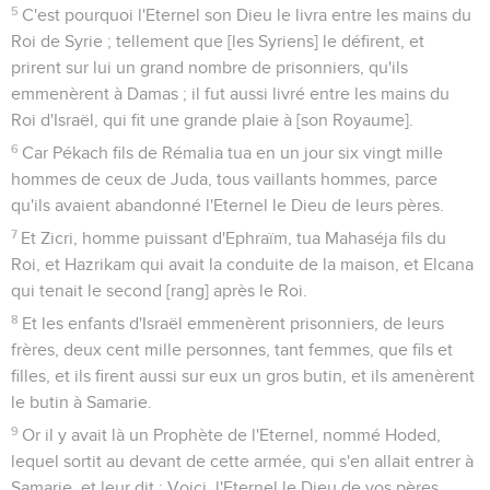
5
C'est pourquoi l'Eternel son Dieu le livra entre les mains du
Roi de Syrie ; tellement que [les Syriens] le défirent, et
prirent sur lui un grand nombre de prisonniers, qu'ils
emmenèrent à Damas ; il fut aussi livré entre les mains du
Roi d'Israël, qui fit une grande plaie à [son Royaume].
6
Car Pékach fils de Rémalia tua en un jour six vingt mille
hommes de ceux de Juda, tous vaillants hommes, parce
qu'ils avaient abandonné l'Eternel le Dieu de leurs pères.
7
Et Zicri, homme puissant d'Ephraïm, tua Mahaséja fils du
Roi, et Hazrikam qui avait la conduite de la maison, et Elcana
qui tenait le second [rang] après le Roi.
8
Et les enfants d'Israël emmenèrent prisonniers, de leurs
frères, deux cent mille personnes, tant femmes, que fils et
filles, et ils firent aussi sur eux un gros butin, et ils amenèrent
le butin à Samarie.
9
Or il y avait là un Prophète de l'Eternel, nommé Hoded,
lequel sortit au devant de cette armée, qui s'en allait entrer à
Samarie, et leur dit : Voici, l'Eternel le Dieu de vos pères,