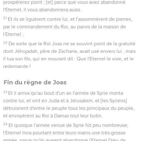
prospérerez point ; [et] parce que vous avez abandonné
l'Eternel, il vous abandonnera aussi.
21
Et ils se liguèrent contre lui, et l'assommèrent de pierres,
par le commandement du Roi, au parvis de la maison de
l'Eternel ;
22
De sorte que le Roi Joas ne se souvint point de la gratuité
dont Jéhojadah, père de Zacharie, avait usé envers lui ; mais
il tua son fils, qui en mourant dit : Que l'Eternel le voie, et le
redemande !
Fin du règne de Joas
23
Et il arriva qu'au bout d'un an l'armée de Syrie monta
contre lui, et vint en Juda et à Jérusalem, et [les Syriens]
détruisirent d'entre le peuple tous les principaux du peuple,
et envoyèrent au Roi à Damas tout leur butin.
24
Et quoique l'armée venue de Syrie fût peu nombreuse,
l'Eternel livra pourtant entre leurs mains une très-grosse
armée, parce qu'ils avaient abandonné l'Eternel Dieu de