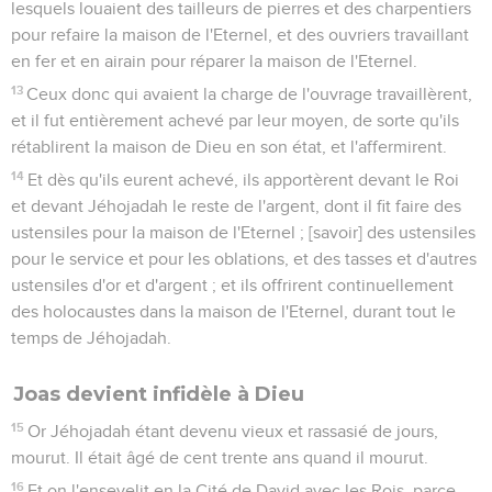
lesquels louaient des tailleurs de pierres et des charpentiers
pour refaire la maison de l'Eternel, et des ouvriers travaillant
en fer et en airain pour réparer la maison de l'Eternel.
13
Ceux donc qui avaient la charge de l'ouvrage travaillèrent,
et il fut entièrement achevé par leur moyen, de sorte qu'ils
rétablirent la maison de Dieu en son état, et l'affermirent.
14
Et dès qu'ils eurent achevé, ils apportèrent devant le Roi
et devant Jéhojadah le reste de l'argent, dont il fit faire des
ustensiles pour la maison de l'Eternel ; [savoir] des ustensiles
pour le service et pour les oblations, et des tasses et d'autres
ustensiles d'or et d'argent ; et ils offrirent continuellement
des holocaustes dans la maison de l'Eternel, durant tout le
temps de Jéhojadah.
Joas devient infidèle à Dieu
15
Or Jéhojadah étant devenu vieux et rassasié de jours,
mourut. Il était âgé de cent trente ans quand il mourut.
16
Et on l'ensevelit en la Cité de David avec les Rois, parce