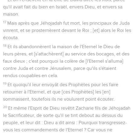
qu'il avait fait du bien en Israël, envers Dieu, et envers sa
maison.
17
Mais après que Jéhojadah fut mort, les principaux de Juda
vinrent, et se prosternèrent devant le Roi ; [et] alors le Roi les
écouta.
18
Et ils abandonnèrent la maison de l'Eternel le Dieu de
leurs pères, et [s'attachèrent] au service des bocages, et des
faux dieux ; c'est pourquoi la colère de [l'Eternel s'alluma]
contre Juda et contre Jérusalem, parce qu'ils s'étaient
rendus coupables en cela.
19
Et quoiqu'il leur envoyât des Prophètes pour les faire
retourner à l'Eternel, et que [ces Prophètes] les [en]
sommassent, toutefois ils ne voulurent point écouter.
20
Et même l'Esprit de Dieu revêtit Zacharie fils de Jéhojadah
le Sacrificateur, de sorte qu'il se tint debout au dessus du
peuple, et leur dit : Dieu a dit ainsi : Pourquoi transgressez-
vous les commandements de l'Eternel ? Car vous ne