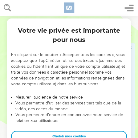
avait oint pour retrancher la maison d'Achab.
8
Car quand Jéhu prenait vengeance de la maison d'Achab, il
Martin
trouva les principaux de Juda, et les fils des frères d'Achazia,
Votre vie privée est importante
qui servaient Achazia, et les tua.
2 Chroniques
22
9
pour nous
Et ayant cherché Achazia qui s'était caché en Samarie, on
le prit, et on l'amena vers Jéhu, et on le fit mourir, puis on
l'ensevelit ; car on dit : C'est le fils de Josaphat, qui a
En cliquant sur le bouton « Accepter tous les cookies », vous
acceptez que TopChrétien utilise des traceurs (comme des
recherché l'Eternel de tout son coeur. Ainsi la maison
cookies ou l'identifiant unique de votre compte utilisateur) et
d'Achazia ne put point se conserver le Royaume.
traite vos données à caractère personnel (comme vos
données de navigation et les informations renseignées dans
Athalie s'empare du pouvoir
votre compte utilisateur) dans les buts suivants :
10
Et Hathalie mère d'Achazia ayant vu que son fils était mort,
Mesurer l'audience de notre service
s'éleva, et extermina tout le sang Royal de la maison de
Vous permettre d'utiliser des services tiers tels que de la
vidéo, des cartes du monde…
Juda.
Vous permettre d'entrer en contact avec notre service de
11
Mais Jéhosabhath fille du Roi [Joram] prit Joas fils
relation aux utilisateurs.
d'Achazia, et le déroba d'entre les fils du Roi qu'on faisait
mourir, et le mit avec sa nourrice dans la chambre aux lits.
Choisir mes cookies