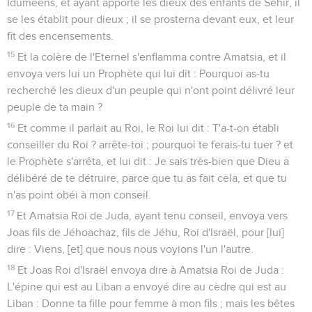
Iduméens, et ayant apporté les dieux des enfants de Séhir, il
se les établit pour dieux ; il se prosterna devant eux, et leur
fit des encensements.
15
Et la colère de l'Eternel s'enflamma contre Amatsia, et il
envoya vers lui un Prophète qui lui dit : Pourquoi as-tu
recherché les dieux d'un peuple qui n'ont point délivré leur
peuple de ta main ?
16
Et comme il parlait au Roi, le Roi lui dit : T'a-t-on établi
conseiller du Roi ? arrête-toi ; pourquoi te ferais-tu tuer ? et
le Prophète s'arrêta, et lui dit : Je sais très-bien que Dieu a
délibéré de te détruire, parce que tu as fait cela, et que tu
n'as point obéi à mon conseil.
17
Et Amatsia Roi de Juda, ayant tenu conseil, envoya vers
Joas fils de Jéhoachaz, fils de Jéhu, Roi d'Israël, pour [lui]
dire : Viens, [et] que nous nous voyions l'un l'autre.
18
Et Joas Roi d'Israël envoya dire à Amatsia Roi de Juda :
L'épine qui est au Liban a envoyé dire au cèdre qui est au
Liban : Donne ta fille pour femme à mon fils ; mais les bêtes