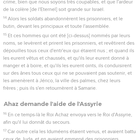
crime, bien que nous soyons très coupables, et que l'ardeur
de la colère [de l'Eternel] soit grande sur Israël.
14
Alors les soldats abandonnèrent les prisonniers, et le
butin, devant les principaux et toute l'assemblée.
15
Et ces hommes qui ont été [ci-dessus] nommés par leurs
noms, se levèrent et prirent les prisonniers, et revêtirent des
dépouilles tous ceux d'entr'eux qui étaient nus ; et quand ils
les eurent vêtus et chaussés, et qu'ils leur eurent donné à
manger et à boire, et qu'ils les eurent oints, ils conduisirent
sur des ânes tous ceux qui ne se pouvaient pas soutenir, et
les amenèrent à Jérico, la ville des palmes, chez leurs
frères ; puis ils s'en retournèrent à Samarie.
Ahaz demande l'aide de l'Assyrie
16
En ce temps-là le Roi Achaz envoya vers le Roi d'Assyrie,
afin qu'il lui donnât du secours.
17
Car outre cela les Iduméens étaient venus, et avaient battu
ceux de Juda, et en avaient emmené des prisonniers.