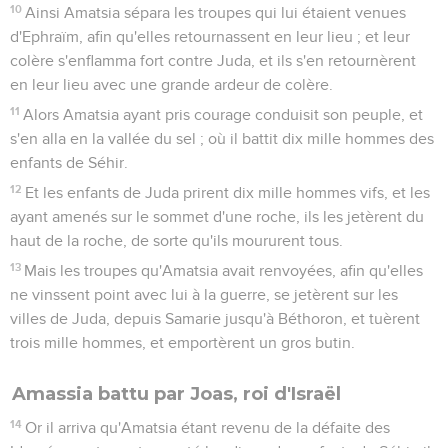
10
Ainsi Amatsia sépara les troupes qui lui étaient venues
d'Ephraïm, afin qu'elles retournassent en leur lieu ; et leur
colère s'enflamma fort contre Juda, et ils s'en retournèrent
en leur lieu avec une grande ardeur de colère.
11
Alors Amatsia ayant pris courage conduisit son peuple, et
s'en alla en la vallée du sel ; où il battit dix mille hommes des
enfants de Séhir.
12
Et les enfants de Juda prirent dix mille hommes vifs, et les
ayant amenés sur le sommet d'une roche, ils les jetèrent du
haut de la roche, de sorte qu'ils moururent tous.
13
Mais les troupes qu'Amatsia avait renvoyées, afin qu'elles
ne vinssent point avec lui à la guerre, se jetèrent sur les
villes de Juda, depuis Samarie jusqu'à Béthoron, et tuèrent
trois mille hommes, et emportèrent un gros butin.
Amassia battu par Joas, roi d'Israël
14
Or il arriva qu'Amatsia étant revenu de la défaite des