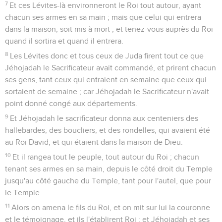
7
Et ces Lévites-là environneront le Roi tout autour, ayant
chacun ses armes en sa main ; mais que celui qui entrera
dans la maison, soit mis à mort ; et tenez-vous auprès du Roi
quand il sortira et quand il entrera.
8
Les Lévites donc et tous ceux de Juda firent tout ce que
Jéhojadah le Sacrificateur avait commandé, et prirent chacun
ses gens, tant ceux qui entraient en semaine que ceux qui
sortaient de semaine ; car Jéhojadah le Sacrificateur n'avait
point donné congé aux départements.
9
Et Jéhojadah le sacrificateur donna aux centeniers des
hallebardes, des boucliers, et des rondelles, qui avaient été
au Roi David, et qui étaient dans la maison de Dieu.
10
Et il rangea tout le peuple, tout autour du Roi ; chacun
tenant ses armes en sa main, depuis le côté droit du Temple
jusqu'au côté gauche du Temple, tant pour l'autel, que pour
le Temple.
11
Alors on amena le fils du Roi, et on mit sur lui la couronne
et le témoignage, et ils l'établirent Roi ; et Jéhojadah et ses