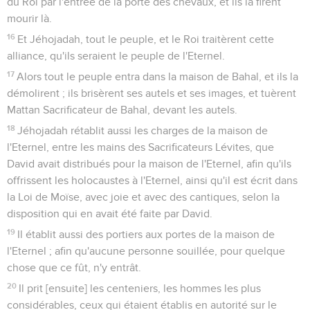
du Roi par l'entrée de la porte des chevaux, et ils la firent
mourir là.
16
Et Jéhojadah, tout le peuple, et le Roi traitèrent cette
alliance, qu'ils seraient le peuple de l'Eternel.
17
Alors tout le peuple entra dans la maison de Bahal, et ils la
démolirent ; ils brisèrent ses autels et ses images, et tuèrent
Mattan Sacrificateur de Bahal, devant les autels.
18
Jéhojadah rétablit aussi les charges de la maison de
l'Eternel, entre les mains des Sacrificateurs Lévites, que
David avait distribués pour la maison de l'Eternel, afin qu'ils
offrissent les holocaustes à l'Eternel, ainsi qu'il est écrit dans
la Loi de Moïse, avec joie et avec des cantiques, selon la
disposition qui en avait été faite par David.
19
Il établit aussi des portiers aux portes de la maison de
l'Eternel ; afin qu'aucune personne souillée, pour quelque
chose que ce fût, n'y entrât.
20
Il prit [ensuite] les centeniers, les hommes les plus
considérables, ceux qui étaient établis en autorité sur le