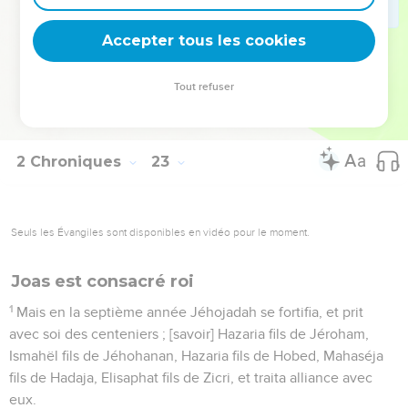
Ainsi Jéhosabhath fille du Roi Joram, et femme de
Jéhojadah le Sacrificateur, le cacha de devant Hathalie, à
Accepter tous les cookies
cause qu'elle [était] soeur d'Achazia, de sorte qu'[Hathalie]
ne le fit point mourir.
Tout refuser
12
Et il fut caché avec eux dans la maison de Dieu l'espace
de six ans ; cependant Hathalie régnait sur le pays.
2 Chroniques
23
Seuls les Évangiles sont disponibles en vidéo pour le moment.
Joas est consacré roi
1
Mais en la septième année Jéhojadah se fortifia, et prit
avec soi des centeniers ; [savoir] Hazaria fils de Jéroham,
Ismahël fils de Jéhohanan, Hazaria fils de Hobed, Mahaséja
fils de Hadaja, Elisaphat fils de Zicri, et traita alliance avec
eux.