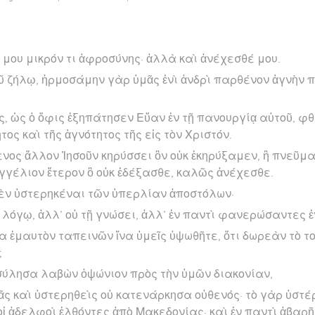
μου μικρόν τι ἀφροσύνης· ἀλλὰ καὶ ἀνέχεσθέ μου.
ῦ ζήλῳ, ἡρμοσάμην γὰρ ὑμᾶς ἑνὶ ἀνδρὶ παρθένον ἁγνὴν
ς, ὡς ὁ ὄφις ἐξηπάτησεν Εὕαν ἐν τῇ πανουργίᾳ αὐτοῦ, φ
ος καὶ τῆς ἁγνότητος τῆς εἰς τὸν Χριστόν.
ενος ἄλλον Ἰησοῦν κηρύσσει ὃν οὐκ ἐκηρύξαμεν, ἢ πνεῦ
αγγέλιον ἕτερον ὃ οὐκ ἐδέξασθε, καλῶς ἀνέχεσθε.
ὲν ὑστερηκέναι τῶν ὑπερλίαν ἀποστόλων·
ῷ λόγῳ, ἀλλ’ οὐ τῇ γνώσει, ἀλλ’ ἐν παντὶ φανερώσαντες ἐ
 ἐμαυτὸν ταπεινῶν ἵνα ὑμεῖς ὑψωθῆτε, ὅτι δωρεὰν τὸ τ
;
σύλησα λαβὼν ὀψώνιον πρὸς τὴν ὑμῶν διακονίαν,
ᾶς καὶ ὑστερηθεὶς οὐ κατενάρκησα οὐθενός· τὸ γὰρ ὑστ
 ἀδελφοὶ ἐλθόντες ἀπὸ Μακεδονίας· καὶ ἐν παντὶ ἀβαρῆ