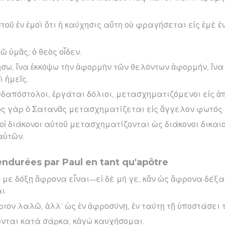
τοῦ ἐν ἐμοὶ ὅτι ἡ καύχησις αὕτη οὐ φραγήσεται εἰς ἐμὲ ἐν
πῶ ὑμᾶς; ὁ θεὸς οἶδεν.
ήσω, ἵνα ἐκκόψω τὴν ἀφορμὴν τῶν θελόντων ἀφορμήν, ἵνα
 ἡμεῖς.
ευδαπόστολοι, ἐργάται δόλιοι, μετασχηματιζόμενοι εἰς ἀ
ὸς γὰρ ὁ Σατανᾶς μετασχηματίζεται εἰς ἄγγελον φωτός·
 οἱ διάκονοι αὐτοῦ μετασχηματίζονται ὡς διάκονοι δικαι
αὐτῶν.
endurées par Paul en tant qu'apôtre
ς με δόξῃ ἄφρονα εἶναι—εἰ δὲ μή γε, κἂν ὡς ἄφρονα δέξα
ι·
ριον λαλῶ, ἀλλ’ ὡς ἐν ἀφροσύνῃ, ἐν ταύτῃ τῇ ὑποστάσει 
νται κατὰ σάρκα, κἀγὼ καυχήσομαι.