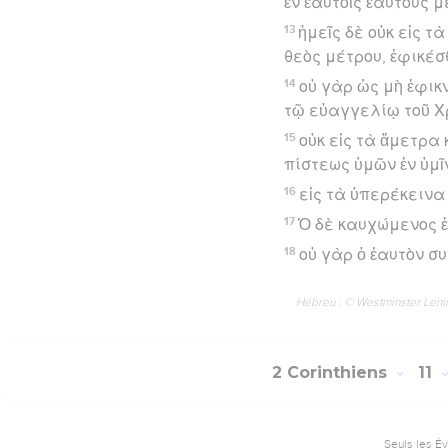
ἐν ἑαυτοῖς ἑαυτοὺς μ
13
ἡμεῖς δὲ οὐκ εἰς 
θεὸς μέτρου, ἐφικέσ
14
οὐ γὰρ ὡς μὴ ἐφικ
τῷ εὐαγγελίῳ τοῦ Χ
15
οὐκ εἰς τὰ ἄμετρα
πίστεως ὑμῶν ἐν ὑμῖ
16
εἰς τὰ ὑπερέκεινα
17
Ὁ δὲ καυχώμενος ἐ
18
οὐ γὰρ ὁ ἑαυτὸν συ
Hébreu : © Westminster Lening
2 Corinthiens
11
Seuls les É