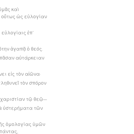
ὑμᾶς καὶ
 οὕτως ὡς εὐλογίαν
 εὐλογίαις ἐπ’
ότην ἀγαπᾷ ὁ θεός.
ε πᾶσαν αὐτάρκειαν
ει εἰς τὸν αἰῶνα·
πληθυνεῖ τὸν σπόρον
εὐχαριστίαν τῷ θεῷ—
τὰ ὑστερήματα τῶν
 τῆς ὁμολογίας ὑμῶν
 πάντας,