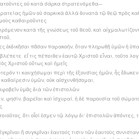
πατοῦντες οὐ κατὰ σάρκα στρατευόμεθα—
τρατείας ἡμῶν οὐ σαρκικὰ ἀλλὰ δυνατὰ τῷ θεῷ πρὸς κα
οὺς καθαιροῦντες
ιρόμενον κατὰ τῆς γνώσεως τοῦ θεοῦ, καὶ αἰχμαλωτίζοντ
στοῦ,
τες ἐκδικῆσαι πᾶσαν παρακοήν, ὅταν πληρωθῇ ὑμῶν ἡ ὑπα
λέπετε. εἴ τις πέποιθεν ἑαυτῷ Χριστοῦ εἶναι, τοῦτο λο
ὸς Χριστοῦ οὕτως καὶ ἡμεῖς.
τερόν τι καυχήσωμαι περὶ τῆς ἐξουσίας ἡμῶν, ἧς ἔδωκεν 
ἰς καθαίρεσιν ὑμῶν, οὐκ αἰσχυνθήσομαι,
ἐκφοβεῖν ὑμᾶς διὰ τῶν ἐπιστολῶν·
έν, φησίν, βαρεῖαι καὶ ἰσχυραί, ἡ δὲ παρουσία τοῦ σώματ
ς.
τοιοῦτος, ὅτι οἷοί ἐσμεν τῷ λόγῳ δι’ ἐπιστολῶν ἀπόντες, τ
γκρῖναι ἢ συγκρῖναι ἑαυτούς τισιν τῶν ἑαυτοὺς συνιστα