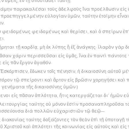
ν ὑμεῖς, ἐν τῇ ὑποστάσει ταύτῃ.
σάμην παρακαλέσαι τοὺς ἀδελφοὺς ἵνα προέλθωσιν εἰς 
 προεπηγγελμένην εὐλογίαν ὑμῶν, ταύτην ἑτοίμην εἶναι
ν.
ν φειδομένως φειδομένως καὶ θερίσει, καὶ ὁ σπείρων ἐπ’
ει.
ρηται τῇ καρδίᾳ, μὴ ἐκ λύπης ἢ ἐξ ἀνάγκης· ἱλαρὸν γὰρ δ
πᾶσαν χάριν περισσεῦσαι εἰς ὑμᾶς, ἵνα ἐν παντὶ πάντοτ
 εἰς πᾶν ἔργον ἀγαθόν·
Ἐσκόρπισεν, ἔδωκεν τοῖς πένησιν, ἡ δικαιοσύνη αὐτοῦ μέν
πόρον τῷ σπείροντι καὶ ἄρτον εἰς βρῶσιν χορηγήσει καὶ 
 γενήματα τῆς δικαιοσύνης ὑμῶν·)
μενοι εἰς πᾶσαν ἁπλότητα, ἥτις κατεργάζεται δι’ ἡμῶν 
ς λειτουργίας ταύτης οὐ μόνον ἐστὶν προσαναπληροῦσα 
ρισσεύουσα διὰ πολλῶν εὐχαριστιῶν τῷ θεῷ—
ῆς διακονίας ταύτης δοξάζοντες τὸν θεὸν ἐπὶ τῇ ὑποταγῇ
ῦ Χριστοῦ καὶ ἁπλότητι τῆς κοινωνίας εἰς αὐτοὺς καὶ εἰς