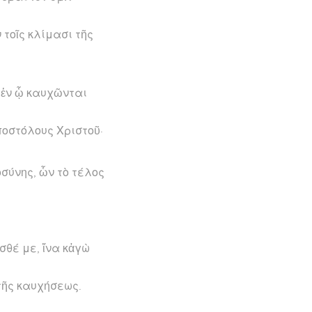
 τοῖς κλίμασι τῆς
 ἐν ᾧ καυχῶνται
ποστόλους Χριστοῦ·
οσύνης, ὧν τὸ τέλος
σθέ με, ἵνα κἀγὼ
τῆς καυχήσεως.