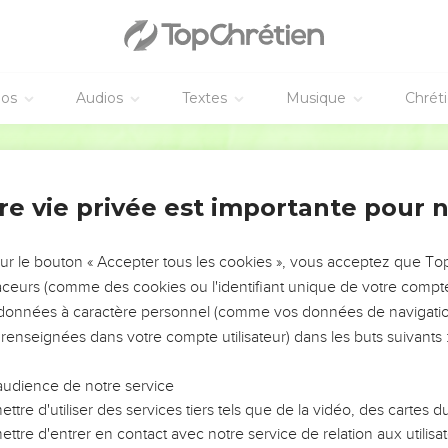
Ὁ τὸ πολὺ οὐκ ἐπλεόνασεν, καὶ ὁ τὸ ὀλίγον οὐκ ἠλαττόνη
pagnons
éos
Audios
Textes
Musique
Chrét
 διδόντι τὴν αὐτὴν σπουδὴν ὑπὲρ ὑμῶν ἐν τῇ καρδίᾳ Τίτο
λησιν ἐδέξατο, σπουδαιότερος δὲ ὑπάρχων αὐθαίρετος ἐ
Hébreu / Grec - Texte original
ετ’ αὐτοῦ τὸν ἀδελφὸν οὗ ὁ ἔπαινος ἐν τῷ εὐαγγελίῳ 
re vie privée est importante pour 
καὶ χειροτονηθεὶς ὑπὸ τῶν ἐκκλησιῶν συνέκδημος ἡμῶν σ
 ἡμῶν πρὸς τὴν αὐτοῦ τοῦ κυρίου δόξαν καὶ προθυμίαν 
sur le bouton « Accepter tous les cookies », vous acceptez que T
 μή τις ἡμᾶς μωμήσηται ἐν τῇ ἁδρότητι ταύτῃ τῇ διακονο
traceurs (comme des cookies ou l'identifiant unique de votre compte 
λὰ οὐ μόνον ἐνώπιον κυρίου ἀλλὰ καὶ ἐνώπιον ἀνθρώπω
s données à caractère personnel (comme vos données de navigatio
αὐτοῖς τὸν ἀδελφὸν ἡμῶν ὃν ἐδοκιμάσαμεν ἐν πολλοῖς 
 renseignées dans votre compte utilisateur) dans les buts suivants 
σπουδαιότερον πεποιθήσει πολλῇ τῇ εἰς ὑμᾶς.
οινωνὸς ἐμὸς καὶ εἰς ὑμᾶς συνεργός· εἴτε ἀδελφοὶ ἡμῶν, 
audience de notre service
ttre d'utiliser des services tiers tels que de la vidéo, des cartes
ttre d'entrer en contact avec notre service de relation aux utilisat
τῆς ἀγάπης ὑμῶν καὶ ἡμῶν καυχήσεως ὑπὲρ ὑμῶν εἰς αὐτο