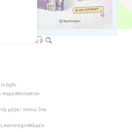
os Bible Software - sblgnt.com
ιν ὑμῖν,
ΐα παρεσκεύασται
τῷ μέρει τούτῳ, ἵνα
υς καταισχυνθῶμεν