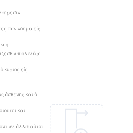
θαίρεσιν
ες πᾶν νόημα εἰς
κοή.
γιζέσθω πάλιν ἐφ’
ὁ κύριος εἰς
ος ἀσθενὴς καὶ ὁ
οιοῦτοι καὶ
νόντων· ἀλλὰ αὐτοὶ