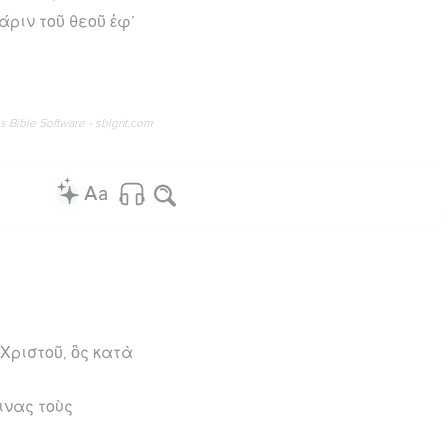
ριν τοῦ θεοῦ ἐφ’
os Bible Software - sblgnt.com
Χριστοῦ, ὃς κατὰ
ινας τοὺς