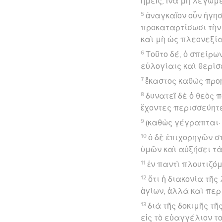
ἡμεῖς, ἵνα μὴ λέγωμε
5
ἀναγκαῖον οὖν ἡγη
προκαταρτίσωσι τὴν
καὶ μὴ ὡς πλεονεξία
6
Τοῦτο δέ, ὁ σπείρω
εὐλογίαις καὶ θερίσ
7
ἕκαστος καθὼς προῄ
8
δυνατεῖ δὲ ὁ θεὸς 
ἔχοντες περισσεύητε
9
(καθὼς γέγραπται· 
10
ὁ δὲ ἐπιχορηγῶν σ
ὑμῶν καὶ αὐξήσει τὰ
11
ἐν παντὶ πλουτιζό
12
ὅτι ἡ διακονία τῆ
ἁγίων, ἀλλὰ καὶ πε
13
διὰ τῆς δοκιμῆς τ
εἰς τὸ εὐαγγέλιον το