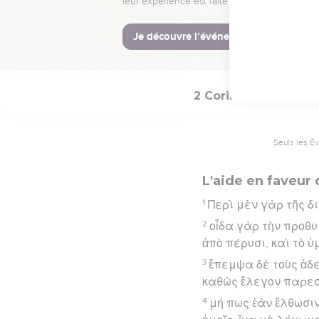
πρόσωπον τῶν ἐκκλη
Hébreu : © Westminster Lening
2 Corinthiens
9
Seuls les É
L'aide en faveur 
1
Περὶ μὲν γὰρ τῆς δι
2
οἶδα γὰρ τὴν προθ
ἀπὸ πέρυσι, καὶ τὸ 
3
ἔπεμψα δὲ τοὺς ἀδε
καθὼς ἔλεγον παρεσ
4
μή πως ἐὰν ἔλθωσι