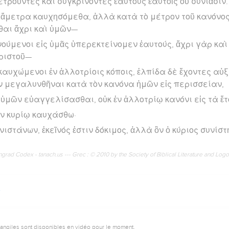
ετροῦντες καὶ συγκρίνοντες ἑαυτοὺς ἑαυτοῖς οὐ συνιᾶσιν.
τὰ ἄμετρα καυχησόμεθα, ἀλλὰ κατὰ τὸ μέτρον τοῦ κανόνος
θαι ἄχρι καὶ ὑμῶν—
νούμενοι εἰς ὑμᾶς ὑπερεκτείνομεν ἑαυτούς, ἄχρι γὰρ κα
ριστοῦ—
 καυχώμενοι ἐν ἀλλοτρίοις κόποις, ἐλπίδα δὲ ἔχοντες αὐ
ν μεγαλυνθῆναι κατὰ τὸν κανόνα ἡμῶν εἰς περισσείαν,
 ὑμῶν εὐαγγελίσασθαι, οὐκ ἐν ἀλλοτρίῳ κανόνι εἰς τὰ ἕ
ν κυρίῳ καυχάσθω·
νιστάνων, ἐκεῖνός ἐστιν δόκιμος, ἀλλὰ ὃν ὁ κύριος συνίστ
rad Codex - tanach.us --- Grec : © 2010 by the Society of Biblical Literature and Log
vangiles sont disponibles en vidéo pour le moment.