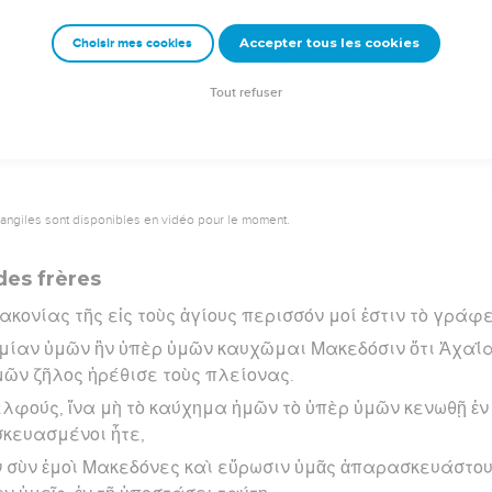
σιῶν.
Accepter tous les cookies
Choisir mes cookies
rad Codex - tanach.us --- Grec : © 2010 by the Society of Biblical Literature and Log
Tout refuser
vangiles sont disponibles en vidéo pour le moment.
des frères
ακονίας τῆς εἰς τοὺς ἁγίους περισσόν μοί ἐστιν τὸ γράφε
υμίαν ὑμῶν ἣν ὑπὲρ ὑμῶν καυχῶμαι Μακεδόσιν ὅτι Ἀχα
ὑμῶν ζῆλος ἠρέθισε τοὺς πλείονας.
λφούς, ἵνα μὴ τὸ καύχημα ἡμῶν τὸ ὑπὲρ ὑμῶν κενωθῇ ἐν 
κευασμένοι ἦτε,
ν σὺν ἐμοὶ Μακεδόνες καὶ εὕρωσιν ὑμᾶς ἀπαρασκευάστο