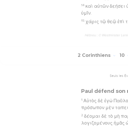
14
καὶ αὐτῶν δεήσει 
ὑμῖν.
15
χάρις τῷ θεῷ ἐπὶ 
Hébreu : © Westminster Lening
2 Corinthiens
10
Seuls les É
Paul défend son 
1
Αὐτὸς δὲ ἐγὼ Παῦλο
πρόσωπον μὲν ταπειν
2
δέομαι δὲ τὸ μὴ πα
λογιζομένους ἡμᾶς 