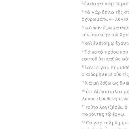
3
ἐν σαρκὶ γὰρ περι
4
τὰ γὰρ ὅπλα τῆς σ
ὀχυρωμάτων—λογισμ
5
καὶ πᾶν ὕψωμα ἐπα
τὴν ὑπακοὴν τοῦ Χρι
6
καὶ ἐν ἑτοίμῳ ἔχον
7
Τὰ κατὰ πρόσωπον β
ἑαυτοῦ ὅτι καθὼς αὐτ
8
ἐάν τε γὰρ περισσό
οἰκοδομὴν καὶ οὐκ ε
9
ἵνα μὴ δόξω ὡς ἂν 
10
ὅτι Αἱ ἐπιστολαὶ μ
λόγος ἐξουθενημένο
11
τοῦτο λογιζέσθω ὁ 
παρόντες τῷ ἔργῳ.
12
Οὐ γὰρ τολμῶμεν ἐ