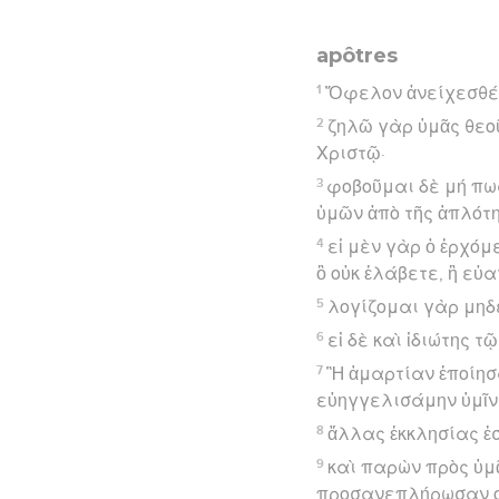
apôtres
1
Ὄφελον ἀνείχεσθέ 
2
ζηλῶ γὰρ ὑμᾶς θεο
Χριστῷ·
3
φοβοῦμαι δὲ μή πω
ὑμῶν ἀπὸ τῆς ἁπλότητ
4
εἰ μὲν γὰρ ὁ ἐρχόμ
ὃ οὐκ ἐλάβετε, ἢ εὐ
5
λογίζομαι γὰρ μηδ
6
εἰ δὲ καὶ ἰδιώτης τ
7
Ἢ ἁμαρτίαν ἐποίησα
εὐηγγελισάμην ὑμῖν
8
ἄλλας ἐκκλησίας ἐ
9
καὶ παρὼν πρὸς ὑμ
προσανεπλήρωσαν οἱ