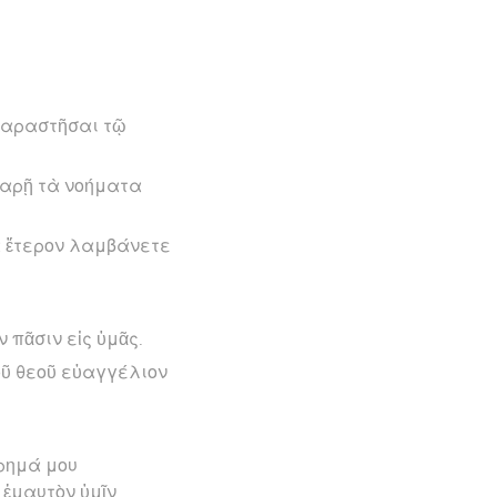
 παραστῆσαι τῷ
θαρῇ τὰ νοήματα
μα ἕτερον λαμβάνετε
ν πᾶσιν εἰς ὑμᾶς.
οῦ θεοῦ εὐαγγέλιον
έρημά μου
 ἐμαυτὸν ὑμῖν