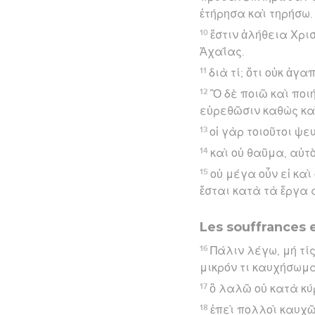
ἐτήρησα καὶ τηρήσω.
10
ἔστιν ἀλήθεια Χρισ
Ἀχαΐας.
11
διὰ τί; ὅτι οὐκ ἀγα
12
Ὃ δὲ ποιῶ καὶ ποι
εὑρεθῶσιν καθὼς καὶ
13
οἱ γὰρ τοιοῦτοι ψ
14
καὶ οὐ θαῦμα, αὐτ
15
οὐ μέγα οὖν εἰ καὶ
ἔσται κατὰ τὰ ἔργα 
Les souffrances 
16
Πάλιν λέγω, μή τί
μικρόν τι καυχήσωμα
17
ὃ λαλῶ οὐ κατὰ κύ
18
ἐπεὶ πολλοὶ καυχῶ