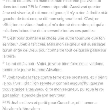
Le roi dit alors : La main de Joab n'est-elle pas avec toi
dans tout ceci ? Et la femme répondit : Aussi vrai que ton
âme est vivante, ô roi mon seigneur, il n'y a rien à droite ni à
gauche de tout ce que dit mon seigneur le roi. C'est, en
effet, ton serviteur Joab qui m'a donné des ordres, et qui a
mis dans la bouche de ta servante toutes ces paroles.
20
C'est pour donner à la chose une autre tournure que ton
serviteur Joab a fait cela. Mais mon seigneur est aussi sage
qu'un ange de Dieu, pour connaître tout ce qui se passe sur
la terre.
21
Le roi dit à Joab : Voici, je veux bien faire cela ; va donc,
ramène le jeune homme Absalom.
22
Joab tomba la face contre terre et se prosterna, et il bénit
le roi. Puis il dit : Ton serviteur connaît aujourd'hui que j'ai
trouvé grâce à tes yeux, ô roi mon seigneur, puisque le roi
agit selon la parole de son serviteur.
23
Et Joab se leva et partit pour Gueschur, et il ramena
Absalom à Jérusalem.