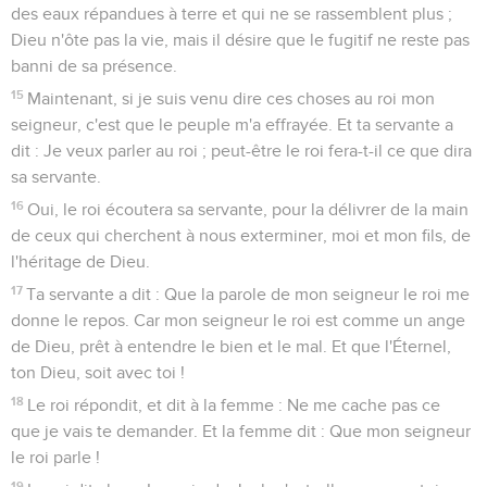
des eaux répandues à terre et qui ne se rassemblent plus ;
Dieu n'ôte pas la vie, mais il désire que le fugitif ne reste pas
banni de sa présence.
15
Maintenant, si je suis venu dire ces choses au roi mon
seigneur, c'est que le peuple m'a effrayée. Et ta servante a
dit : Je veux parler au roi ; peut-être le roi fera-t-il ce que dira
sa servante.
16
Oui, le roi écoutera sa servante, pour la délivrer de la main
de ceux qui cherchent à nous exterminer, moi et mon fils, de
l'héritage de Dieu.
17
Ta servante a dit : Que la parole de mon seigneur le roi me
donne le repos. Car mon seigneur le roi est comme un ange
de Dieu, prêt à entendre le bien et le mal. Et que l'Éternel,
ton Dieu, soit avec toi !
18
Le roi répondit, et dit à la femme : Ne me cache pas ce
que je vais te demander. Et la femme dit : Que mon seigneur
le roi parle !
19