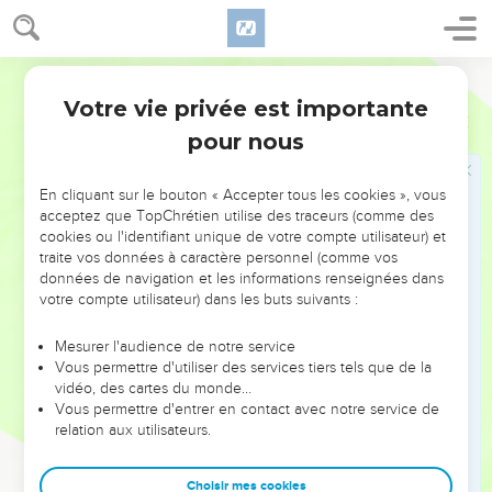
32
Jonadab, fils de Schimea, frère de David, prit la parole et
dit : Que mon seigneur ne pense point que tous les jeunes
gens, fils du roi, ont été tués, car Amnon seul est mort ; et
Segond 1910
c'est l'effet d'une résolution d'Absalom, depuis le jour où
Votre vie privée est importante
2 Samuel
13
Amnon a déshonoré Tamar, sa soeur.
pour nous
33
Que le roi mon seigneur ne se tourmente donc point dans
l'idée que tous les fils du roi sont morts, car Amnon seul est
En cliquant sur le bouton « Accepter tous les cookies », vous
mort.
acceptez que TopChrétien utilise des traceurs (comme des
34
cookies ou l'identifiant unique de votre compte utilisateur) et
Absalom prit la fuite. Or le jeune homme placé en
traite vos données à caractère personnel (comme vos
sentinelle leva les yeux et regarda. Et voici, une grande
données de navigation et les informations renseignées dans
troupe venait par le chemin qui était derrière lui, du côté de
votre compte utilisateur) dans les buts suivants :
la montagne.
Mesurer l'audience de notre service
35
Jonadab dit au roi : Voici les fils du roi qui arrivent ! Ainsi
Vous permettre d'utiliser des services tiers tels que de la
se confirme ce que disait ton serviteur.
vidéo, des cartes du monde…
36
Vous permettre d'entrer en contact avec notre service de
Comme il achevait de parler, voici, les fils du roi arrivèrent.
relation aux utilisateurs.
Ils élevèrent la voix, et pleurèrent ; le roi aussi et tous ses
serviteurs versèrent d'abondantes larmes.
Choisir mes cookies
37