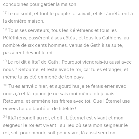
concubines pour garder la maison.
17
Le roi sortit, et tout le peuple le suivait, et ils s'arrêtèrent à
la dernière maison.
18
Tous ses serviteurs, tous les Kéréthiens et tous les
Péléthiens, passèrent à ses côtés ; et tous les Gathiens, au
nombre de six cents hommes, venus de Gath à sa suite,
passèrent devant le roi.
19
Le roi dit à Ittaï de Gath : Pourquoi viendrais-tu aussi avec
nous ? Retourne, et reste avec le roi, car tu es étranger, et
même tu as été emmené de ton pays.
20
Tu es arrivé d'hier, et aujourd'hui je te ferais errer avec
nous çà et là, quand je ne sais moi-même où je vais !
Retourne, et emmène tes frères avec toi. Que l'Éternel use
envers toi de bonté et de fidélité !
21
Ittaï répondit au roi, et dit : L'Éternel est vivant et mon
seigneur le roi est vivant ! au lieu où sera mon seigneur le
roi, soit pour mourir, soit pour vivre, là aussi sera ton