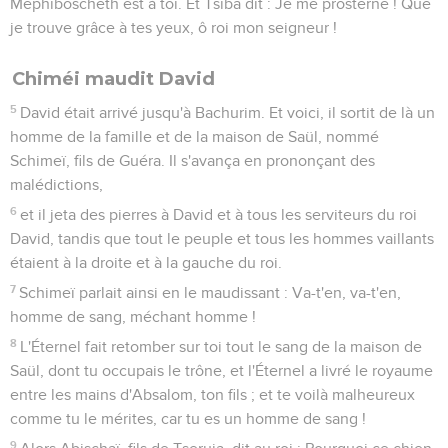
Mephiboscheth est à toi. Et Tsiba dit : Je me prosterne ! Que
je trouve grâce à tes yeux, ô roi mon seigneur !
Chiméi maudit David
5
David était arrivé jusqu'à Bachurim. Et voici, il sortit de là un
homme de la famille et de la maison de Saül, nommé
Schimeï, fils de Guéra. Il s'avança en prononçant des
malédictions,
6
et il jeta des pierres à David et à tous les serviteurs du roi
David, tandis que tout le peuple et tous les hommes vaillants
étaient à la droite et à la gauche du roi.
7
Schimeï parlait ainsi en le maudissant : Va-t'en, va-t'en,
homme de sang, méchant homme !
8
L'Éternel fait retomber sur toi tout le sang de la maison de
Saül, dont tu occupais le trône, et l'Éternel a livré le royaume
entre les mains d'Absalom, ton fils ; et te voilà malheureux
comme tu le mérites, car tu es un homme de sang !
9