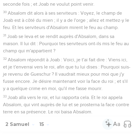
seconde fois ; et Joab ne voulut point venir.
30
Absalom dit alors à ses serviteurs : Voyez, le champ de
Joab est à côté du mien ; il y a de l'orge ; allez et mettez-y le
feu. Et les serviteurs d'Absalom mirent le feu au champ.
31
Joab se leva et se rendit auprès d'Absalom, dans sa
maison. Il lui dit : Pourquoi tes serviteurs ont-ils mis le feu au
champ qui m'appartient ?
32
Absalom répondit à Joab : Voici, je t'ai fait dire : Viens ici,
et je t'enverrai vers le roi, afin que tu lui dises : Pourquoi suis-
je revenu de Gueschur ? Il vaudrait mieux pour moi que j'y
fusse encore. Je désire maintenant voir la face du roi ; et s'il
y a quelque crime en moi, qu'il me fasse mourir.
33
Joab alla vers le roi, et lui rapporta cela. Et le roi appela
Absalom, qui vint auprès de lui et se prosterna la face contre
terre en sa présence. Le roi baisa Absalom.
2 Samuel
15