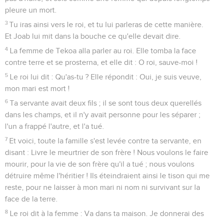
pleure un mort.
3
Tu iras ainsi vers le roi, et tu lui parleras de cette manière.
Et Joab lui mit dans la bouche ce qu'elle devait dire.
4
La femme de Tekoa alla parler au roi. Elle tomba la face
contre terre et se prosterna, et elle dit : O roi, sauve-moi !
5
Le roi lui dit : Qu'as-tu ? Elle répondit : Oui, je suis veuve,
mon mari est mort !
6
Ta servante avait deux fils ; il se sont tous deux querellés
dans les champs, et il n'y avait personne pour les séparer ;
l'un a frappé l'autre, et l'a tué.
7
Et voici, toute la famille s'est levée contre ta servante, en
disant : Livre le meurtrier de son frère ! Nous voulons le faire
mourir, pour la vie de son frère qu'il a tué ; nous voulons
détruire même l'héritier ! Ils éteindraient ainsi le tison qui me
reste, pour ne laisser à mon mari ni nom ni survivant sur la
face de la terre.
8
Le roi dit à la femme : Va dans ta maison. Je donnerai des