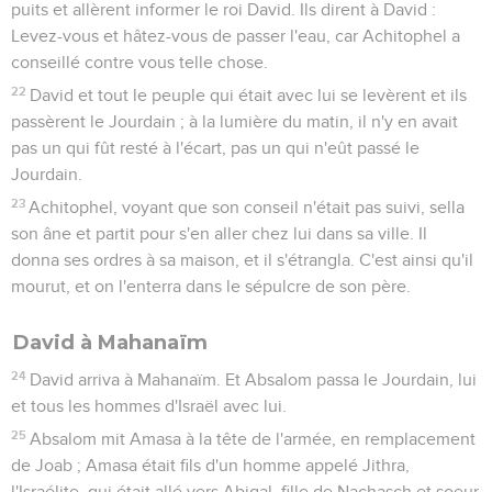
puits et allèrent informer le roi David. Ils dirent à David :
Levez-vous et hâtez-vous de passer l'eau, car Achitophel a
conseillé contre vous telle chose.
22
David et tout le peuple qui était avec lui se levèrent et ils
passèrent le Jourdain ; à la lumière du matin, il n'y en avait
pas un qui fût resté à l'écart, pas un qui n'eût passé le
Jourdain.
23
Achitophel, voyant que son conseil n'était pas suivi, sella
son âne et partit pour s'en aller chez lui dans sa ville. Il
donna ses ordres à sa maison, et il s'étrangla. C'est ainsi qu'il
mourut, et on l'enterra dans le sépulcre de son père.
David à Mahanaïm
24
David arriva à Mahanaïm. Et Absalom passa le Jourdain, lui
et tous les hommes d'Israël avec lui.
25
Absalom mit Amasa à la tête de l'armée, en remplacement
de Joab ; Amasa était fils d'un homme appelé Jithra,
l'Israélite, qui était allé vers Abigal, fille de Nachasch et soeur