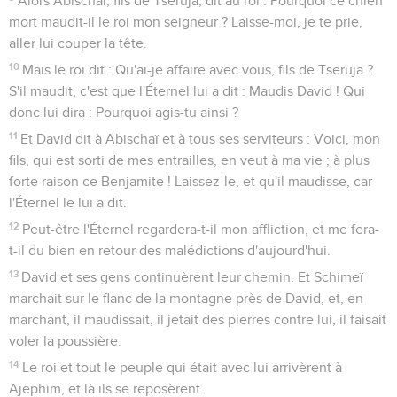
Alors Abischaï, fils de Tseruja, dit au roi : Pourquoi ce chien
mort maudit-il le roi mon seigneur ? Laisse-moi, je te prie,
aller lui couper la tête.
10
Mais le roi dit : Qu'ai-je affaire avec vous, fils de Tseruja ?
S'il maudit, c'est que l'Éternel lui a dit : Maudis David ! Qui
donc lui dira : Pourquoi agis-tu ainsi ?
11
Et David dit à Abischaï et à tous ses serviteurs : Voici, mon
fils, qui est sorti de mes entrailles, en veut à ma vie ; à plus
forte raison ce Benjamite ! Laissez-le, et qu'il maudisse, car
l'Éternel le lui a dit.
12
Peut-être l'Éternel regardera-t-il mon affliction, et me fera-
t-il du bien en retour des malédictions d'aujourd'hui.
13
David et ses gens continuèrent leur chemin. Et Schimeï
marchait sur le flanc de la montagne près de David, et, en
marchant, il maudissait, il jetait des pierres contre lui, il faisait
voler la poussière.
14
Le roi et tout le peuple qui était avec lui arrivèrent à
Ajephim, et là ils se reposèrent.