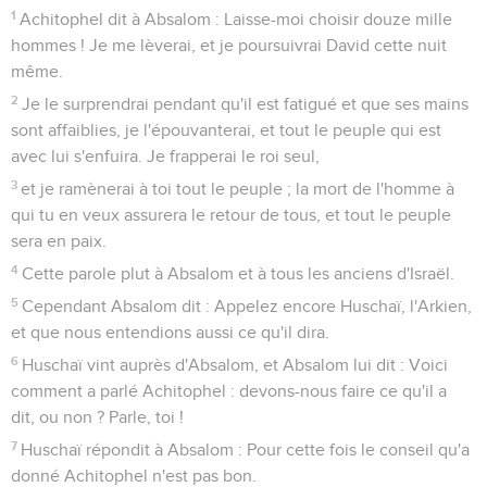
1
Achitophel dit à Absalom : Laisse-moi choisir douze mille
hommes ! Je me lèverai, et je poursuivrai David cette nuit
même.
2
Je le surprendrai pendant qu'il est fatigué et que ses mains
sont affaiblies, je l'épouvanterai, et tout le peuple qui est
avec lui s'enfuira. Je frapperai le roi seul,
3
et je ramènerai à toi tout le peuple ; la mort de l'homme à
qui tu en veux assurera le retour de tous, et tout le peuple
sera en paix.
4
Cette parole plut à Absalom et à tous les anciens d'Israël.
5
Cependant Absalom dit : Appelez encore Huschaï, l'Arkien,
et que nous entendions aussi ce qu'il dira.
6
Huschaï vint auprès d'Absalom, et Absalom lui dit : Voici
comment a parlé Achitophel : devons-nous faire ce qu'il a
dit, ou non ? Parle, toi !
7
Huschaï répondit à Absalom : Pour cette fois le conseil qu'a
donné Achitophel n'est pas bon.