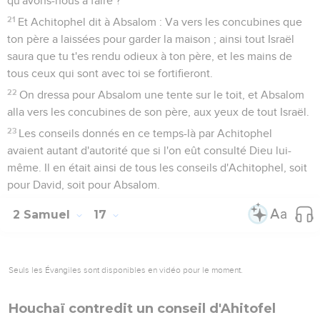
qu'avons-nous à faire ?
21
Et Achitophel dit à Absalom : Va vers les concubines que
ton père a laissées pour garder la maison ; ainsi tout Israël
saura que tu t'es rendu odieux à ton père, et les mains de
tous ceux qui sont avec toi se fortifieront.
22
On dressa pour Absalom une tente sur le toit, et Absalom
alla vers les concubines de son père, aux yeux de tout Israël.
23
Les conseils donnés en ce temps-là par Achitophel
avaient autant d'autorité que si l'on eût consulté Dieu lui-
même. Il en était ainsi de tous les conseils d'Achitophel, soit
pour David, soit pour Absalom.
2 Samuel
17
Seuls les Évangiles sont disponibles en vidéo pour le moment.
Houchaï contredit un conseil d'Ahitofel