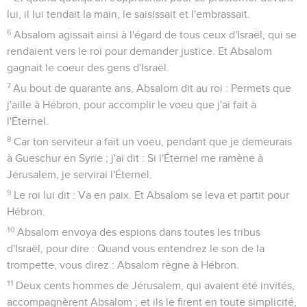
lui, il lui tendait la main, le saisissait et l'embrassait.
6
Absalom agissait ainsi à l'égard de tous ceux d'Israël, qui se
rendaient vers le roi pour demander justice. Et Absalom
gagnait le coeur des gens d'Israël.
7
Au bout de quarante ans, Absalom dit au roi : Permets que
j'aille à Hébron, pour accomplir le voeu que j'ai fait à
l'Éternel.
8
Car ton serviteur a fait un voeu, pendant que je demeurais
à Gueschur en Syrie ; j'ai dit : Si l'Éternel me ramène à
Jérusalem, je servirai l'Éternel.
9
Le roi lui dit : Va en paix. Et Absalom se leva et partit pour
Hébron.
10
Absalom envoya des espions dans toutes les tribus
d'Israël, pour dire : Quand vous entendrez le son de la
trompette, vous direz : Absalom règne à Hébron.
11
Deux cents hommes de Jérusalem, qui avaient été invités,
accompagnèrent Absalom ; et ils le firent en toute simplicité,