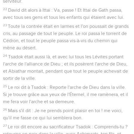
serviteur.
22
David dit alors à Ittaï : Va, passe ! Et Ittaï de Gath passa,
avec tous ses gens et tous les enfants qui étaient avec lui.
23
Toute la contrée était en larmes et l'on poussait de grands
cris, au passage de tout le peuple. Le roi passa le torrent de
Cédron, et tout le peuple passa vis-à-vis du chemin qui
mène au désert.
24
Tsadok était aussi là, et avec lui tous les Lévites portant
l'arche de l'alliance de Dieu ; et ils posèrent l'arche de Dieu,
et Abiathar montait, pendant que tout le peuple achevait de
sortir de la ville.
25
Le roi dit à Tsadok : Reporte l'arche de Dieu dans la ville.
Si je trouve grâce aux yeux de l'Éternel, il me ramènera, et il
me fera voir l'arche et sa demeure.
26
Mais s'il dit : Je ne prends point plaisir en toi ! me voici,
qu'il me fasse ce qui lui semblera bon.
27
Le roi dit encore au sacrificateur Tsadok : Comprends-tu ?
retourne en paix dans la ville, avec Achimaats, ton fils, et