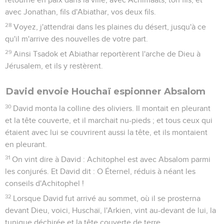
avec Jonathan, fils d'Abiathar, vos deux fils.
28
Voyez, j'attendrai dans les plaines du désert, jusqu'à ce
qu'il m'arrive des nouvelles de votre part.
29
Ainsi Tsadok et Abiathar reportèrent l'arche de Dieu à
Jérusalem, et ils y restèrent.
David envoie Houchaï espionner Absalom
30
David monta la colline des oliviers. Il montait en pleurant
et la tête couverte, et il marchait nu-pieds ; et tous ceux qui
étaient avec lui se couvrirent aussi la tête, et ils montaient
en pleurant.
31
On vint dire à David : Achitophel est avec Absalom parmi
les conjurés. Et David dit : O Éternel, réduis à néant les
conseils d'Achitophel !
32
Lorsque David fut arrivé au sommet, où il se prosterna
devant Dieu, voici, Huschaï, l'Arkien, vint au-devant de lui, la
tunique déchirée et la tête couverte de terre.