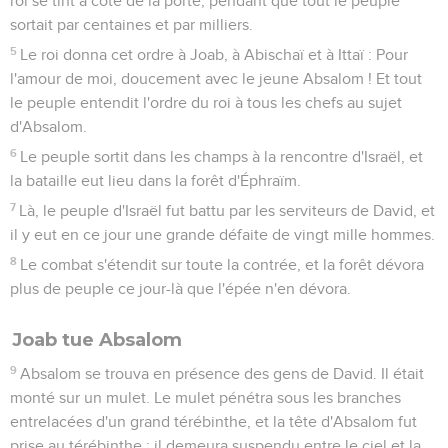
roi se tint à côté de la porte, pendant que tout le peuple
sortait par centaines et par milliers.
5
Le roi donna cet ordre à Joab, à Abischaï et à Ittaï : Pour
l'amour de moi, doucement avec le jeune Absalom ! Et tout
le peuple entendit l'ordre du roi à tous les chefs au sujet
d'Absalom.
6
Le peuple sortit dans les champs à la rencontre d'Israël, et
la bataille eut lieu dans la forêt d'Éphraïm.
7
Là, le peuple d'Israël fut battu par les serviteurs de David, et
il y eut en ce jour une grande défaite de vingt mille hommes.
8
Le combat s'étendit sur toute la contrée, et la forêt dévora
plus de peuple ce jour-là que l'épée n'en dévora.
Joab tue Absalom
9
Absalom se trouva en présence des gens de David. Il était
monté sur un mulet. Le mulet pénétra sous les branches
entrelacées d'un grand térébinthe, et la tête d'Absalom fut
prise au térébinthe ; il demeura suspendu entre le ciel et la