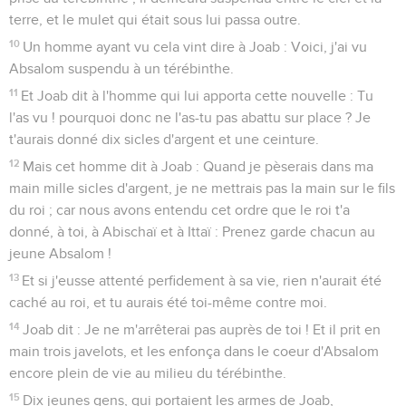
terre, et le mulet qui était sous lui passa outre.
10
Un homme ayant vu cela vint dire à Joab : Voici, j'ai vu
Absalom suspendu à un térébinthe.
11
Et Joab dit à l'homme qui lui apporta cette nouvelle : Tu
l'as vu ! pourquoi donc ne l'as-tu pas abattu sur place ? Je
t'aurais donné dix sicles d'argent et une ceinture.
12
Mais cet homme dit à Joab : Quand je pèserais dans ma
main mille sicles d'argent, je ne mettrais pas la main sur le fils
du roi ; car nous avons entendu cet ordre que le roi t'a
donné, à toi, à Abischaï et à Ittaï : Prenez garde chacun au
jeune Absalom !
13
Et si j'eusse attenté perfidement à sa vie, rien n'aurait été
caché au roi, et tu aurais été toi-même contre moi.
14
Joab dit : Je ne m'arrêterai pas auprès de toi ! Et il prit en
main trois javelots, et les enfonça dans le coeur d'Absalom
encore plein de vie au milieu du térébinthe.
15
Dix jeunes gens, qui portaient les armes de Joab,