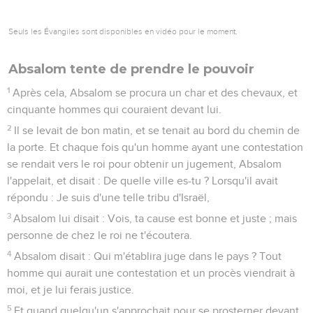
Seuls les Évangiles sont disponibles en vidéo pour le moment.
Absalom tente de prendre le pouvoir
1
Après cela, Absalom se procura un char et des chevaux, et
cinquante hommes qui couraient devant lui.
2
Il se levait de bon matin, et se tenait au bord du chemin de
la porte. Et chaque fois qu'un homme ayant une contestation
se rendait vers le roi pour obtenir un jugement, Absalom
l'appelait, et disait : De quelle ville es-tu ? Lorsqu'il avait
répondu : Je suis d'une telle tribu d'Israël,
3
Absalom lui disait : Vois, ta cause est bonne et juste ; mais
personne de chez le roi ne t'écoutera.
4
Absalom disait : Qui m'établira juge dans le pays ? Tout
homme qui aurait une contestation et un procès viendrait à
moi, et je lui ferais justice.
5
Et quand quelqu'un s'approchait pour se prosterner devant