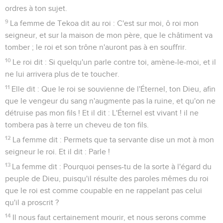
ordres à ton sujet.
9
La femme de Tekoa dit au roi : C'est sur moi, ô roi mon
seigneur, et sur la maison de mon père, que le châtiment va
tomber ; le roi et son trône n'auront pas à en souffrir.
10
Le roi dit : Si quelqu'un parle contre toi, amène-le-moi, et il
ne lui arrivera plus de te toucher.
11
Elle dit : Que le roi se souvienne de l'Éternel, ton Dieu, afin
que le vengeur du sang n'augmente pas la ruine, et qu'on ne
détruise pas mon fils ! Et il dit : L'Éternel est vivant ! il ne
tombera pas à terre un cheveu de ton fils.
12
La femme dit : Permets que ta servante dise un mot à mon
seigneur le roi. Et il dit : Parle !
13
La femme dit : Pourquoi penses-tu de la sorte à l'égard du
peuple de Dieu, puisqu'il résulte des paroles mêmes du roi
que le roi est comme coupable en ne rappelant pas celui
qu'il a proscrit ?
14
Il nous faut certainement mourir, et nous serons comme