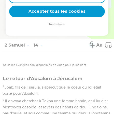
Absalom s'était enfui, et il alla chez Talmaï, fils d'Ammihur,
roi de Gueschur. Et David pleurait tous les jours son fils.
Accepter tous les cookies
38
Absalom resta trois ans à Gueschur, où il était allé, après
avoir pris la fuite.
Tout refuser
39
Le roi David cessa de poursuivre Absalom, car il était
consolé de la mort d'Amnon.
2 Samuel
14
Seuls les Évangiles sont disponibles en vidéo pour le moment.
Le retour d'Absalom à Jérusalem
1
Joab, fils de Tseruja, s'aperçut que le coeur du roi était
porté pour Absalom.
2
Il envoya chercher à Tekoa une femme habile, et il lui dit :
Montre-toi désolée, et revêts des habits de deuil ; ne t'oins
pas d'huile, et sois comme une femme qui depuis longtemps