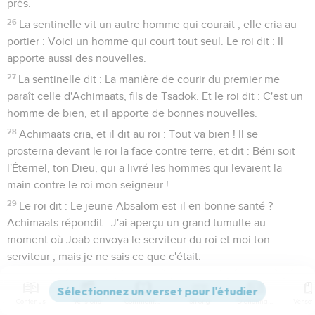
près.
26
La sentinelle vit un autre homme qui courait ; elle cria au
portier : Voici un homme qui court tout seul. Le roi dit : Il
apporte aussi des nouvelles.
27
La sentinelle dit : La manière de courir du premier me
paraît celle d'Achimaats, fils de Tsadok. Et le roi dit : C'est un
homme de bien, et il apporte de bonnes nouvelles.
28
Achimaats cria, et il dit au roi : Tout va bien ! Il se
prosterna devant le roi la face contre terre, et dit : Béni soit
l'Éternel, ton Dieu, qui a livré les hommes qui levaient la
main contre le roi mon seigneur !
29
Le roi dit : Le jeune Absalom est-il en bonne santé ?
Achimaats répondit : J'ai aperçu un grand tumulte au
moment où Joab envoya le serviteur du roi et moi ton
serviteur ; mais je ne sais ce que c'était.
30
Et le roi dit : Mets-toi là de côté. Et Achimaats se tint de
côté.
Contenus
Versions
Commentaires
Strong
Dictionnaire
31