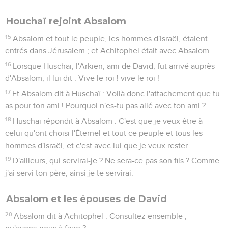
Houchaï rejoint Absalom
15
Absalom et tout le peuple, les hommes d'Israël, étaient
entrés dans Jérusalem ; et Achitophel était avec Absalom.
16
Lorsque Huschaï, l'Arkien, ami de David, fut arrivé auprès
d'Absalom, il lui dit : Vive le roi ! vive le roi !
17
Et Absalom dit à Huschaï : Voilà donc l'attachement que tu
as pour ton ami ! Pourquoi n'es-tu pas allé avec ton ami ?
18
Huschaï répondit à Absalom : C'est que je veux être à
celui qu'ont choisi l'Éternel et tout ce peuple et tous les
hommes d'Israël, et c'est avec lui que je veux rester.
19
D'ailleurs, qui servirai-je ? Ne sera-ce pas son fils ? Comme
j'ai servi ton père, ainsi je te servirai.
Absalom et les épouses de David
20
Absalom dit à Achitophel : Consultez ensemble ;