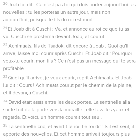
20
Joab lui dit : Ce n'est pas toi qui dois porter aujourd'hui les
nouvelles ; tu les porteras un autre jour, mais non
aujourd'hui, puisque le fils du roi est mort.
21
Et Joab dit à Cuschi : Va, et annonce au roi ce que tu as
vu. Cuschi se prosterna devant Joab, et courut.
22
Achimaats, fils de Tsadok, dit encore à Joab : Quoi qu'il
arrive, laisse-moi courir après Cuschi. Et Joab dit : Pourquoi
veux-tu courir, mon fils ? Ce n'est pas un message qui te sera
profitable.
23
Quoi qu'il arrive, je veux courir, reprit Achimaats. Et Joab
lui dit : Cours ! Achimaats courut par le chemin de la plaine,
et il devança Cuschi.
24
David était assis entre les deux portes. La sentinelle alla
sur le toit de la porte vers la muraille ; elle leva les yeux et
regarda. Et voici, un homme courait tout seul.
25
La sentinelle cria, et avertit le roi. Le roi dit : S'il est seul, il
apporte des nouvelles. Et cet homme arrivait toujours plus