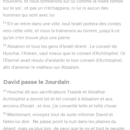
trouvions, et nous tomberons sur lui comme la rosée tombe
sur le sol ; et pas un n'échappera, ni lui ni aucun des
hommes qui sont avec lui.
13
S'il se retire dans une ville, tout Israël portera des cordes
vers cette ville, et nous la traînerons au torrent, jusqu'à ce
qu'on n'en trouve plus une pierre.
14
Absalom et tous les gens d'Israël dirent : Le conseil de
Huschaï, l'Arkien, vaut mieux que le conseil d'Achitophel. Or
l'Éternel avait résolu d'anéantir le bon conseil d'Achitophel,
afin d'amener le malheur sur Absalom.
David passe le Jourdain
15
Huschaï dit aux sacrificateurs Tsadok et Abiathar :
Achitophel a donné tel et tel conseil à Absalom et aux
anciens d'Israël ; et moi, j'ai conseillé telle et telle chose.
16
Maintenant, envoyez tout de suite informer David et
faites-lui dire : Ne passe point la nuit dans les plaines du
désert, mais va plus loin, de peur que le roi et tout le peuple