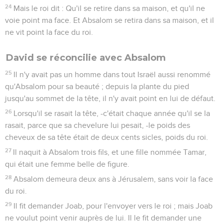
24
Mais le roi dit : Qu'il se retire dans sa maison, et qu'il ne
voie point ma face. Et Absalom se retira dans sa maison, et il
ne vit point la face du roi.
David se réconcilie avec Absalom
25
Il n'y avait pas un homme dans tout Israël aussi renommé
qu'Absalom pour sa beauté ; depuis la plante du pied
jusqu'au sommet de la tête, il n'y avait point en lui de défaut.
26
Lorsqu'il se rasait la tête, -c'était chaque année qu'il se la
rasait, parce que sa chevelure lui pesait, -le poids des
cheveux de sa tête était de deux cents sicles, poids du roi.
27
Il naquit à Absalom trois fils, et une fille nommée Tamar,
qui était une femme belle de figure.
28
Absalom demeura deux ans à Jérusalem, sans voir la face
du roi.
29
Il fit demander Joab, pour l'envoyer vers le roi ; mais Joab
ne voulut point venir auprès de lui. Il le fit demander une