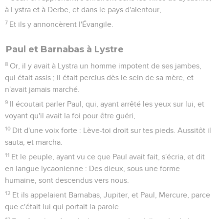
à Lystra et à Derbe, et dans le pays d'alentour,
7
Et ils y annoncèrent l'Évangile.
Paul et Barnabas à Lystre
8
Or, il y avait à Lystra un homme impotent de ses jambes,
qui était assis ; il était perclus dès le sein de sa mère, et
n'avait jamais marché.
9
Il écoutait parler Paul, qui, ayant arrêté les yeux sur lui, et
voyant qu'il avait la foi pour être guéri,
10
Dit d'une voix forte : Lève-toi droit sur tes pieds. Aussitôt il
sauta, et marcha.
11
Et le peuple, ayant vu ce que Paul avait fait, s'écria, et dit
en langue lycaonienne : Des dieux, sous une forme
humaine, sont descendus vers nous.
12
Et ils appelaient Barnabas, Jupiter, et Paul, Mercure, parce
que c'était lui qui portait la parole.