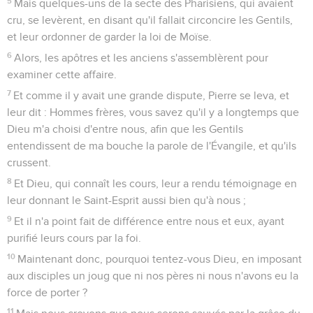
5
Mais quelques-uns de la secte des Pharisiens, qui avaient
cru, se levèrent, en disant qu'il fallait circoncire les Gentils,
et leur ordonner de garder la loi de Moïse.
6
Alors, les apôtres et les anciens s'assemblèrent pour
examiner cette affaire.
7
Et comme il y avait une grande dispute, Pierre se leva, et
leur dit : Hommes frères, vous savez qu'il y a longtemps que
Dieu m'a choisi d'entre nous, afin que les Gentils
entendissent de ma bouche la parole de l'Évangile, et qu'ils
crussent.
8
Et Dieu, qui connaît les cours, leur a rendu témoignage en
leur donnant le Saint-Esprit aussi bien qu'à nous ;
9
Et il n'a point fait de différence entre nous et eux, ayant
purifié leurs cours par la foi.
10
Maintenant donc, pourquoi tentez-vous Dieu, en imposant
aux disciples un joug que ni nos pères ni nous n'avons eu la
force de porter ?
11