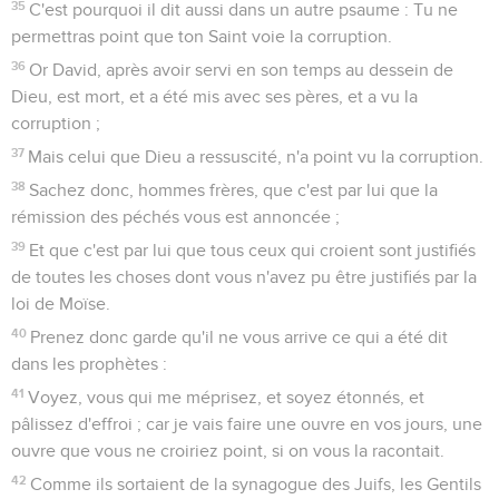
35
C'est pourquoi il dit aussi dans un autre psaume : Tu ne
permettras point que ton Saint voie la corruption.
36
Or David, après avoir servi en son temps au dessein de
Dieu, est mort, et a été mis avec ses pères, et a vu la
corruption ;
37
Mais celui que Dieu a ressuscité, n'a point vu la corruption.
38
Sachez donc, hommes frères, que c'est par lui que la
rémission des péchés vous est annoncée ;
39
Et que c'est par lui que tous ceux qui croient sont justifiés
de toutes les choses dont vous n'avez pu être justifiés par la
loi de Moïse.
40
Prenez donc garde qu'il ne vous arrive ce qui a été dit
dans les prophètes :
41
Voyez, vous qui me méprisez, et soyez étonnés, et
pâlissez d'effroi ; car je vais faire une ouvre en vos jours, une
ouvre que vous ne croiriez point, si on vous la racontait.
42
Comme ils sortaient de la synagogue des Juifs, les Gentils