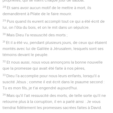
prophètes, qui se lisent chaque jour de sabbat.
28
Et sans avoir aucun motif de le mettre à mort, ils
demandèrent à Pilate de le faire mourir.
29
Puis quand ils eurent accompli tout ce qui a été écrit de
lui, on l'ôta du bois, et on le mit dans un sépulcre.
30
Mais Dieu l'a ressuscité des morts ;
31
Et il a été vu, pendant plusieurs jours, de ceux qui étaient
montés avec lui de Galilée à Jérusalem, lesquels sont ses
témoins devant le peuple.
32
Et nous aussi, nous vous annonçons la bonne nouvelle
que la promesse qui avait été faite à nos pères,
33
Dieu l'a accomplie pour nous leurs enfants, lorsqu'il a
suscité Jésus ; comme il est écrit dans le psaume second :
Tu es mon fils, je t'ai engendré aujourd'hui.
34
Mais qu'il l'ait ressuscité des morts, de telle sorte qu'il ne
retourne plus à la corruption, il en a parlé ainsi : Je vous
tiendrai fidèlement les promesses sacrées faites à David.