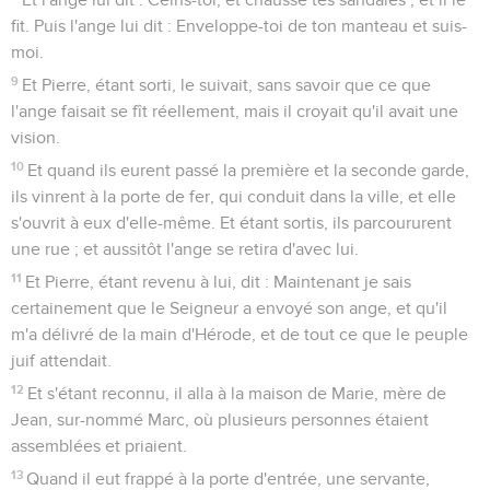
fit. Puis l'ange lui dit : Enveloppe-toi de ton manteau et suis-
moi.
9
Et Pierre, étant sorti, le suivait, sans savoir que ce que
l'ange faisait se fît réellement, mais il croyait qu'il avait une
vision.
10
Et quand ils eurent passé la première et la seconde garde,
ils vinrent à la porte de fer, qui conduit dans la ville, et elle
s'ouvrit à eux d'elle-même. Et étant sortis, ils parcoururent
une rue ; et aussitôt l'ange se retira d'avec lui.
11
Et Pierre, étant revenu à lui, dit : Maintenant je sais
certainement que le Seigneur a envoyé son ange, et qu'il
m'a délivré de la main d'Hérode, et de tout ce que le peuple
juif attendait.
12
Et s'étant reconnu, il alla à la maison de Marie, mère de
Jean, sur-nommé Marc, où plusieurs personnes étaient
assemblées et priaient.
13
Quand il eut frappé à la porte d'entrée, une servante,