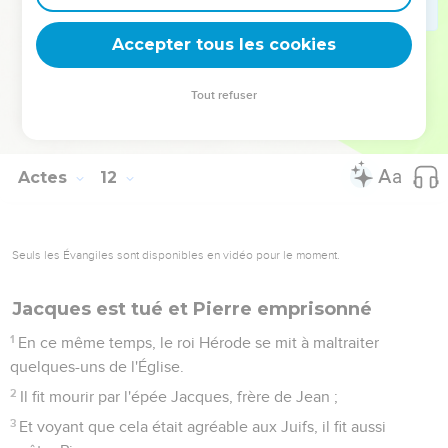
l'Esprit qu'il y aurait une grande famine par toute la terre ; ce
qui arriva en effet sous Claude César.
Accepter tous les cookies
29
Et les disciples résolurent d'envoyer, chacun selon son
pouvoir, un secours aux frères qui demeuraient en Judée.
Tout refuser
30
Et ils le firent, l'envoyant aux anciens par les mains de
Barnabas et de Saul.
Actes
12
Seuls les Évangiles sont disponibles en vidéo pour le moment.
Jacques est tué et Pierre emprisonné
1
En ce même temps, le roi Hérode se mit à maltraiter
quelques-uns de l'Église.
2
Il fit mourir par l'épée Jacques, frère de Jean ;
3
Et voyant que cela était agréable aux Juifs, il fit aussi