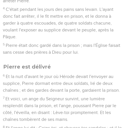
arrêter Pierre.
4
C'était pendant les jours des pains sans levain. L'ayant
donc fait arrêter, il le fit mettre en prison, et le donna à
garder à quatre escouades, de quatre soldats chacune,
voulant l'exposer au supplice devant le peuple, après la
Pâque.
5
Pierre était donc gardé dans la prison ; mais l'Église faisait
sans cesse des prières à Dieu pour lui.
Pierre est délivré
6
Et la nuit d'avant le jour où Hérode devait l'envoyer au
supplice, Pierre dormait entre deux soldats, lié de deux
chaînes ; et des gardes devant la porte, gardaient la prison.
7
Et voici, un ange du Seigneur survint, une lumière
resplendit dans la prison, et l'ange, poussant Pierre par le
côté, l'éveilla, en disant : Lève-toi promptement. Et les
chaînes tombèrent de ses mains.
8
Et l'ange lui dit : Ceins-toi, et chausse tes sandales ; et il le