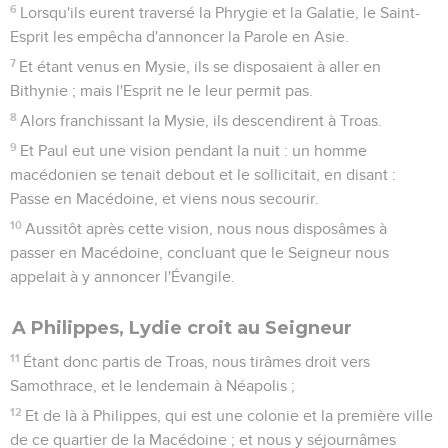
6
Lorsqu'ils eurent traversé la Phrygie et la Galatie, le Saint-
Esprit les empêcha d'annoncer la Parole en Asie.
7
Et étant venus en Mysie, ils se disposaient à aller en
Bithynie ; mais l'Esprit ne le leur permit pas.
8
Alors franchissant la Mysie, ils descendirent à Troas.
9
Et Paul eut une vision pendant la nuit : un homme
macédonien se tenait debout et le sollicitait, en disant :
Passe en Macédoine, et viens nous secourir.
10
Aussitôt après cette vision, nous nous disposâmes à
passer en Macédoine, concluant que le Seigneur nous
appelait à y annoncer l'Évangile.
A Philippes, Lydie croit au Seigneur
11
Étant donc partis de Troas, nous tirâmes droit vers
Samothrace, et le lendemain à Néapolis ;
12
Et de là à Philippes, qui est une colonie et la première ville
de ce quartier de la Macédoine ; et nous y séjournâmes