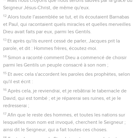
Mais nous croyons que nous serons sauvés par la grâce du
Seigneur Jésus-Christ, de même qu'eux.
12
Alors toute l'assemblée se tut, et ils écoutaient Barnabas
et Paul, qui racontaient quels miracles et quelles merveilles
Dieu avait faits par eux, parmi les Gentils.
13
Et après qu'ils eurent cessé de parler, Jacques prit la
parole, et dit : Hommes frères, écoutez-moi.
14
Simon a raconté comment Dieu a commencé de choisir
parmi les Gentils un peuple consacré à son nom ;
15
Et avec cela s'accordent les paroles des prophètes, selon
qu'il est écrit :
16
Après cela, je reviendrai, et je rebâtirai le tabernacle de
David, qui est tombé ; et je réparerai ses ruines, et je le
redresserai ;
17
Afin que le reste des hommes, et toutes les nations sur
lesquelles mon nom est invoqué, cherchent le Seigneur ;
ainsi dit le Seigneur, qui a fait toutes ces choses.
18