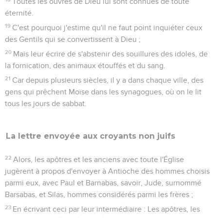
Toutes les ouvres de Dieu lui sont connues de toute
éternité.
19
C'est pourquoi j'estime qu'il ne faut point inquiéter ceux
des Gentils qui se convertissent à Dieu ;
20
Mais leur écrire de s'abstenir des souillures des idoles, de
la fornication, des animaux étouffés et du sang.
21
Car depuis plusieurs siècles, il y a dans chaque ville, des
gens qui prêchent Moïse dans les synagogues, où on le lit
tous les jours de sabbat.
La lettre envoyée aux croyants non juifs
22
Alors, les apôtres et les anciens avec toute l'Église
jugèrent à propos d'envoyer à Antioche des hommes choisis
parmi eux, avec Paul et Barnabas, savoir, Jude, surnommé
Barsabas, et Silas, hommes considérés parmi les frères ;
23
En écrivant ceci par leur intermédiaire : Les apôtres, les