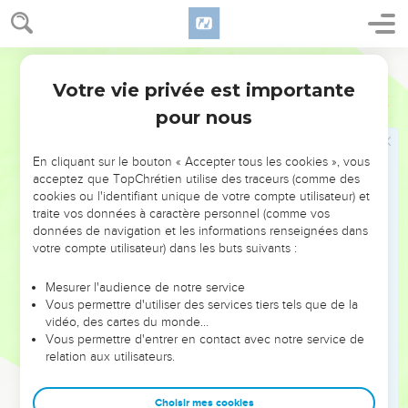
Et la main du Seigneur était avec eux, et un grand nombre
crurent et se convertirent au Seigneur.
22
Or, le bruit en vint aux oreilles de l'Église de Jérusalem ;
Ostervald
et ils envoyèrent Barnabas pour passer jusqu'à Antioche.
Votre vie privée est importante
Actes
11
23
Lorsqu'il fut arrivé, et qu'il eut vu la grâce de Dieu, il s'en
pour nous
réjouit, et les exhorta tous à demeurer attachés au Seigneur
avec un coeur ferme.
En cliquant sur le bouton « Accepter tous les cookies », vous
24
Car c'était un homme de bien, plein du Saint-Esprit et de
acceptez que TopChrétien utilise des traceurs (comme des
foi, et une grande multitude se joignit au Seigneur.
cookies ou l'identifiant unique de votre compte utilisateur) et
traite vos données à caractère personnel (comme vos
25
Barnabas s'en alla ensuite à Tarse, pour chercher Saul ;
données de navigation et les informations renseignées dans
26
Et l'ayant trouvé, il l'amena à Antioche ; et pendant toute
votre compte utilisateur) dans les buts suivants :
une année, ils s'assemblèrent avec l'Église, et instruisirent un
Mesurer l'audience de notre service
grand peuple, et ce fut à Antioche que pour la première fois
Vous permettre d'utiliser des services tiers tels que de la
les disciples furent nommés Chrétiens.
vidéo, des cartes du monde…
27
Vous permettre d'entrer en contact avec notre service de
En ce temps-là, des prophètes descendirent de Jérusalem
relation aux utilisateurs.
à Antioche.
28
Et l'un d'eux, nommé Agabus, se leva, et annonça par
Choisir mes cookies