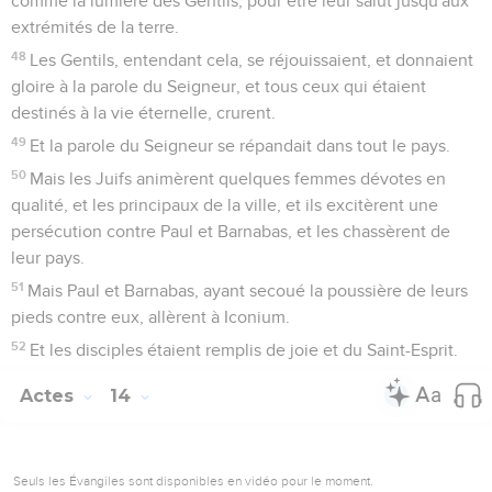
comme la lumière des Gentils, pour être leur salut jusqu'aux
extrémités de la terre.
48
Les Gentils, entendant cela, se réjouissaient, et donnaient
gloire à la parole du Seigneur, et tous ceux qui étaient
destinés à la vie éternelle, crurent.
49
Et la parole du Seigneur se répandait dans tout le pays.
50
Mais les Juifs animèrent quelques femmes dévotes en
qualité, et les principaux de la ville, et ils excitèrent une
persécution contre Paul et Barnabas, et les chassèrent de
leur pays.
51
Mais Paul et Barnabas, ayant secoué la poussière de leurs
pieds contre eux, allèrent à Iconium.
52
Et les disciples étaient remplis de joie et du Saint-Esprit.
Actes
14
Seuls les Évangiles sont disponibles en vidéo pour le moment.