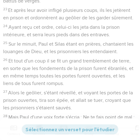
battus de verges.
23
Et après leur avoir infligé plusieurs coups, ils les jetèrent
en prison et ordonnèrent au geôlier de les garder sûrement.
24
Ayant reçu cet ordre, celui-ci les jeta dans la prison
intérieure, et serra leurs pieds dans des entraves.
25
Sur le minuit, Paul et Silas étant en prières, chantaient les
louanges de Dieu, et les prisonniers les entendaient.
26
Et tout d'un coup il se fit un grand tremblement de terre,
en sorte que les fondements de la prison furent ébranlés, et
en même temps toutes les portes furent ouvertes, et les
liens de tous furent rompus.
27
Alors le geôlier, s'étant réveillé, et voyant les portes de la
prison ouvertes, tira son épée, et allait se tuer, croyant que
les prisonniers s'étaient sauvés.
28
Mais Paul d'une voix forte s'écria : Ne te fais point de mal ;
car nous sommes tous ici.
29
Alors le geôlier, ayant demandé de la lumière, entra
Contenus
Versions
Commentaires
Strong
Dictionnaire