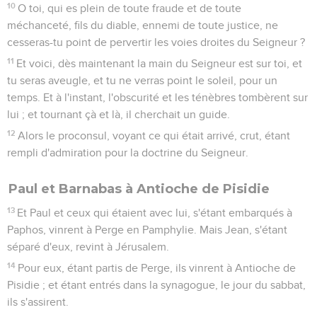
10
O toi, qui es plein de toute fraude et de toute
méchanceté, fils du diable, ennemi de toute justice, ne
cesseras-tu point de pervertir les voies droites du Seigneur ?
11
Et voici, dès maintenant la main du Seigneur est sur toi, et
tu seras aveugle, et tu ne verras point le soleil, pour un
temps. Et à l'instant, l'obscurité et les ténèbres tombèrent sur
lui ; et tournant çà et là, il cherchait un guide.
12
Alors le proconsul, voyant ce qui était arrivé, crut, étant
rempli d'admiration pour la doctrine du Seigneur.
Paul et Barnabas à Antioche de Pisidie
13
Et Paul et ceux qui étaient avec lui, s'étant embarqués à
Paphos, vinrent à Perge en Pamphylie. Mais Jean, s'étant
séparé d'eux, revint à Jérusalem.
14
Pour eux, étant partis de Perge, ils vinrent à Antioche de
Pisidie ; et étant entrés dans la synagogue, le jour du sabbat,
ils s'assirent.