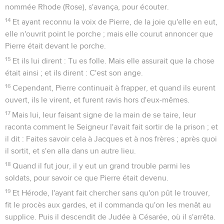
nommée Rhode (Rose), s'avança, pour écouter.
14
Et ayant reconnu la voix de Pierre, de la joie qu'elle en eut,
elle n'ouvrit point le porche ; mais elle courut annoncer que
Pierre était devant le porche.
15
Et ils lui dirent : Tu es folle. Mais elle assurait que la chose
était ainsi ; et ils dirent : C'est son ange.
16
Cependant, Pierre continuait à frapper, et quand ils eurent
ouvert, ils le virent, et furent ravis hors d'eux-mêmes.
17
Mais lui, leur faisant signe de la main de se taire, leur
raconta comment le Seigneur l'avait fait sortir de la prison ; et
il dit : Faites savoir cela à Jacques et à nos frères ; après quoi
il sortit, et s'en alla dans un autre lieu.
18
Quand il fut jour, il y eut un grand trouble parmi les
soldats, pour savoir ce que Pierre était devenu.
19
Et Hérode, l'ayant fait chercher sans qu'on pût le trouver,
fit le procès aux gardes, et il commanda qu'on les menât au
supplice. Puis il descendit de Judée à Césarée, où il s'arrêta.