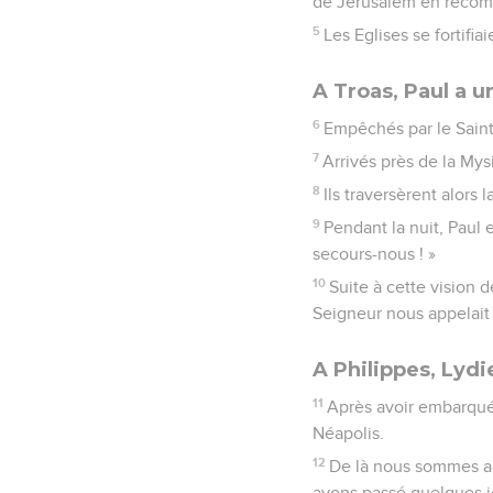
de Jérusalem en recom
5
Les Eglises se fortifi
A Troas, Paul a u
6
Empêchés par le Saint-
7
Arrivés près de la Mysi
8
Ils traversèrent alors 
9
Pendant la nuit, Paul 
secours-nous ! »
10
Suite à cette vision
Seigneur nous appelait
A Philippes, Lydi
11
Après avoir embarqué 
Néapolis.
12
De là nous sommes all
avons passé quelques j