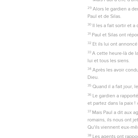
29
Alors le gardien a de
Paul et de Silas.
30
Il les a fait sortir et
31
Paul et Silas ont répo
32
Et ils lui ont annonc
33
A cette heure-là de l
lui et tous les siens.
34
Après les avoir condui
Dieu.
35
Quand il a fait jour,
36
Le gardien a rapporté
et partez dans la paix ! 
37
Mais Paul a dit aux a
romains, ils nous ont je
Qu'ils viennent eux-mêm
38
Les agents ont rappor