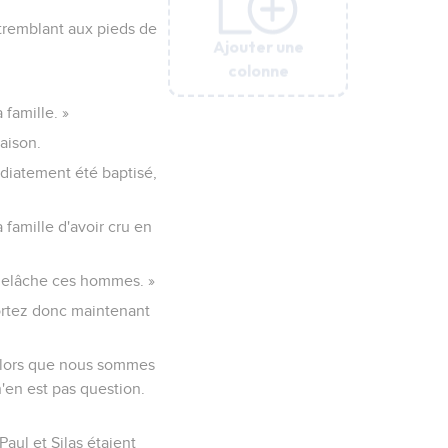
 tremblant aux pieds de
Ajouter une
Ajouter une
Ajouter une
Ajouter une
Ajouter une
colonne
colonne
colonne
colonne
colonne
 famille. »
maison.
édiatement été baptisé,
a famille d'avoir cru en
« Relâche ces hommes. »
Sortez donc maintenant
t alors que nous sommes
 n'en est pas question.
aul et Silas étaient