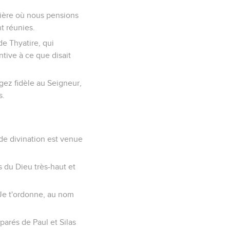
ivière où nous pensions
t réunies.
de Thyatire, qui
ntive à ce que disait
ugez fidèle au Seigneur,
s.
 de divination est venue
s du Dieu très-haut et
 « Je t'ordonne, au nom
mparés de Paul et Silas