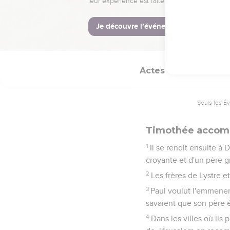
pour l'île de Chypre.
40
Paul choisit Silas et 
41
Il traversa la Syrie et 
Actes
16
Seuls les É
Timothée accomp
1
Il se rendit ensuite à 
croyante et d'un père g
2
Les frères de Lystre 
3
Paul voulut l'emmener a
savaient que son père é
4
Dans les villes où ils 