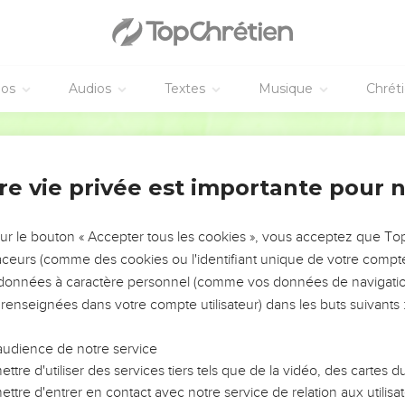
 de l’Eglise et allèrent à Antioche, où ils réunirent l’assemblée et 
t tous se réjouirent de l'encouragement qu'elle leur apportait.
aient eux-mêmes prophètes, encouragèrent les frères et les fortifi
éos
Audios
Textes
Musique
Chrét
mps, ceux-ci les laissèrent retourner en paix vers ceux qui les 
Segond 21
a bon de rester. ]
tèrent à Antioche ; ils enseignaient et annonçaient avec beaucou
re vie privée est importante pour 
u Seigneur.
sur le bouton « Accepter tous les cookies », vous acceptez que T
 se séparent
traceurs (comme des cookies ou l'identifiant unique de votre compte 
ard, Paul dit à Barnabas : « Retournons visiter nos frères et sœurs
s données à caractère personnel (comme vos données de navigatio
la parole du Seigneur, pour voir comment ils vont. »
 renseignées dans votre compte utilisateur) dans les buts suivants 
mener aussi Jean, surnommé Marc,
audience de notre service
il ne fallait pas prendre avec eux celui qui les avait quittés dep
ttre d'utiliser des services tiers tels que de la vidéo, des cartes
nés dans leur tâche.
ttre d'entrer en contact avec notre service de relation aux utilisat
z vif pour qu'ils se séparent l'un de l'autre. Barnabas prit Marc 