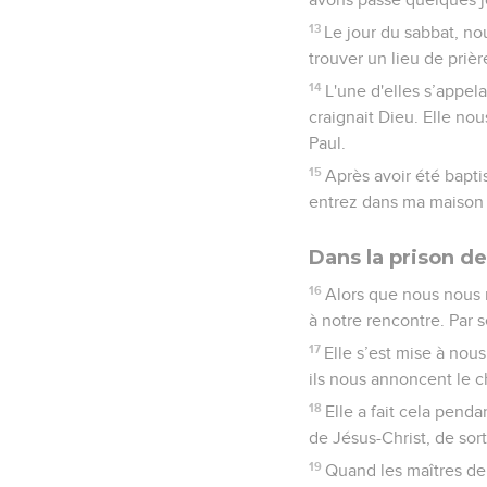
13
Le jour du sabbat, no
trouver un lieu de priè
14
L'une d'elles s’appela
craignait Dieu. Elle nou
Paul.
15
Après avoir été baptis
entrez dans ma maison e
Dans la prison de
16
Alors que nous nous r
à notre rencontre. Par s
17
Elle s’est mise à nous
ils nous annoncent le c
18
Elle a fait cela penda
de Jésus-Christ, de sort
19
Quand les maîtres de l