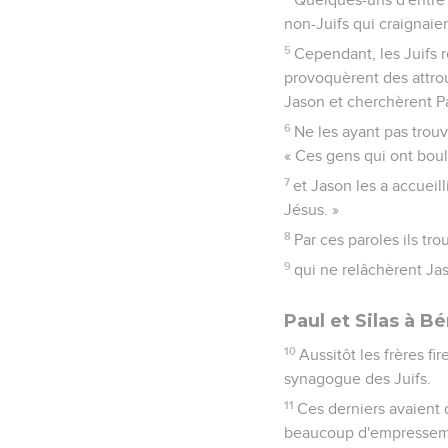
non-Juifs qui craignai
5
Cependant, les Juifs r
provoquèrent des attrou
Jason et cherchèrent Pa
6
Ne les ayant pas trouvé
« Ces gens qui ont boul
7
et Jason les a accueill
Jésus. »
8
Par ces paroles ils tro
9
qui ne relâchèrent Jas
Paul et Silas à B
10
Aussitôt les frères fir
synagogue des Juifs.
11
Ces derniers avaient 
beaucoup d'empressement