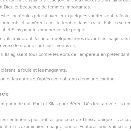
ent Dieu et beaucoup de femmes importantes.
estés incrédules prirent avec eux quelques vauriens qui traînaien
pements et semèrent ainsi le trouble dans la ville. Puis ils se re
ul et Silas pour les amener vers le peuple.
s, ils traînèrent Jason et quelques frères devant les magistrats de
eversé le monde sont aussi venus ici,
is. Ils agissent tous contre les édits de l'empereur en prétendant q
ublèrent la foule et les magistrats,
on et les autres qu'après avoir obtenu d'eux une caution.
érée
ent partir de nuit Paul et Silas pour Bérée. Dès leur arrivée, ils en
des sentiments plus nobles que ceux de Thessalonique. Ils accuei
, et ils examinaient chaque jour les Ecritures pour voir si ce qu'