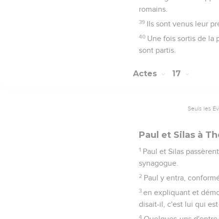
romains.
39
Ils sont venus leur p
40
Une fois sortis de la 
sont partis.
Actes
17
Seuls les É
Paul et Silas à T
1
Paul et Silas passèren
synagogue.
2
Paul y entra, conformé
3
en expliquant et démon
disait-il, c'est lui qui es
4
Quelques-uns d'entre e