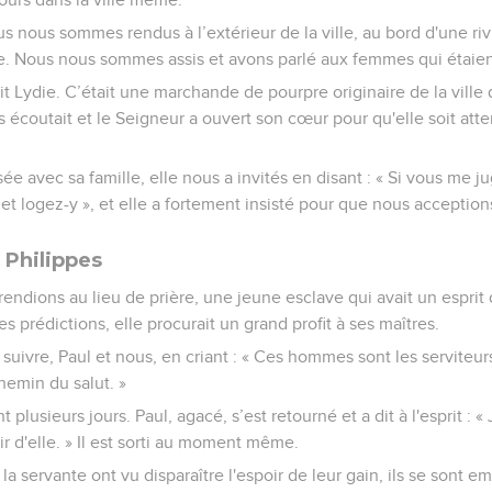
us nous sommes rendus à l’extérieur de la ville, au bord d'une r
re. Nous nous sommes assis et avons parlé aux femmes qui étaien
it Lydie. C’était une marchande de pourpre originaire de la ville 
s écoutait et le Seigneur a ouvert son cœur pour qu'elle soit atte
ée avec sa famille, elle nous a invités en disant : « Si vous me j
t logez-y », et elle a fortement insisté pour que nous acception
 Philippes
endions au lieu de prière, une jeune esclave qui avait un esprit
es prédictions, elle procurait un grand profit à ses maîtres.
 suivre, Paul et nous, en criant : « Ces hommes sont les serviteur
hemin du salut. »
nt plusieurs jours. Paul, agacé, s’est retourné et a dit à l'esprit :
ir d'elle. » Il est sorti au moment même.
a servante ont vu disparaître l'espoir de leur gain, ils se sont e