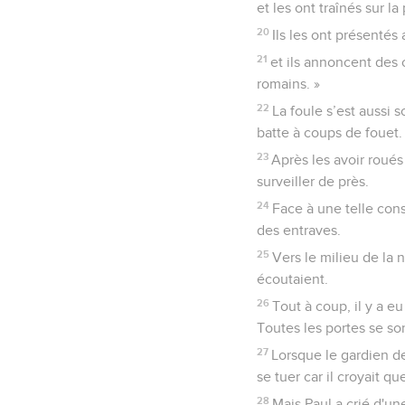
et les ont traînés sur l
20
Ils les ont présentés
21
et ils annoncent des
romains. »
22
La foule s’est aussi 
batte à coups de fouet.
23
Après les avoir roués
surveiller de près.
24
Face à une telle cons
des entraves.
25
Vers le milieu de la n
écoutaient.
26
Tout à coup, il y a e
Toutes les portes se so
27
Lorsque le gardien de 
se tuer car il croyait qu
28
Mais Paul a crié d'un