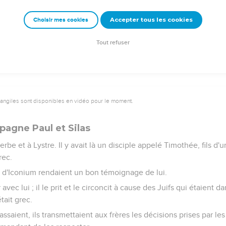
Accepter tous les cookies
Choisir mes cookies
partit, confié par les frères à la grâce du Seigneur.
la Cilicie en fortifiant les Eglises.
Tout refuser
vangiles sont disponibles en vidéo pour le moment.
agne Paul et Silas
Derbe et à Lystre. Il y avait là un disciple appelé Timothée, fils d
rec.
et d'Iconium rendaient un bon témoignage de lui.
vec lui ; il le prit et le circoncit à cause des Juifs qui étaient d
tait grec.
passaient, ils transmettaient aux frères les décisions prises par le