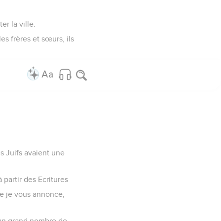
r la ville.
es frères et sœurs, ils
es Juifs avaient une
 partir des Ecritures
ue je vous annonce,
u'un grand nombre de