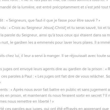
mandé de la lumière, est entré précipitamment et s’est jeté tout
 a dit : « Seigneurs, que faut-il que je fasse pour être sauvé ? »
ndu : « Crois au Seigneur Jésus[-Christ] et tu seras sauvé, toi et ta
é la parole du Seigneur, ainsi qu'à tous ceux qui étaient dans sa 
a nuit, le gardien les a emmenés pour laver leurs plaies. Il a imm
ts chez lui, il leur a servi à manger. Il se réjouissait avec toute s
 les juges ont envoyé leurs agents dire au gardien de la prison : 
 ces paroles à Paul : « Les juges ont fait dire de vous relâcher. 
»
gents : « Après nous avoir fait battre en public et sans jugemen
tés en prison, et maintenant ils nous feraient sortir en secret ? Il
es nous remettre en liberté ! »
té ces paroles aux juges, qui ont été effrayés en apprenant que P