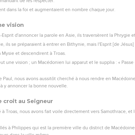
mandant de les respecter.
aient dans la foi et augmentaient en nombre chaque jour.
ne vision
Esprit d'annoncer la parole en Asie, ils traversèrent la Phrygie et
e, ils se préparaient à entrer en Bithynie, mais l'Esprit [de Jésus]
la Mysie et descendirent à Troas.
eut une vision ; un Macédonien lui apparut et le supplia : « Pass
 de Paul, nous avons aussitôt cherché à nous rendre en Macédoine
 à y annoncer la bonne nouvelle.
e croit au Seigneur
à Troas, nous avons fait voile directement vers Samothrace, et 
és à Philippes qui est la première ville du district de Macédoin
ours dans la ville même.