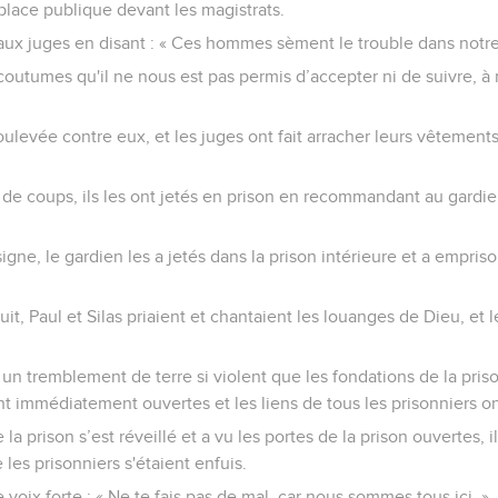
a place publique devant les magistrats.
 aux juges en disant : « Ces hommes sèment le trouble dans notre 
 coutumes qu'il ne nous est pas permis d’accepter ni de suivre, 
soulevée contre eux, et les juges ont fait arracher leurs vêtement
 de coups, ils les ont jetés en prison en recommandant au gardie
igne, le gardien les a jetés dans la prison intérieure et a empris
uit, Paul et Silas priaient et chantaient les louanges de Dieu, et l
u un tremblement de terre si violent que les fondations de la pris
nt immédiatement ouvertes et les liens de tous les prisonniers o
la prison s’est réveillé et a vu les portes de la prison ouvertes, il
e les prisonniers s'étaient enfuis.
e voix forte : « Ne te fais pas de mal, car nous sommes tous ici. »