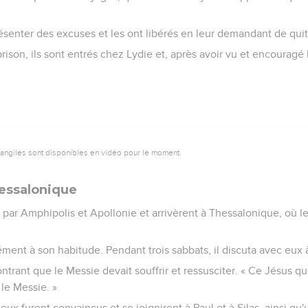
résenter des excuses et les ont libérés en leur demandant de quitte
prison, ils sont entrés chez Lydie et, après avoir vu et encouragé l
vangiles sont disponibles en vidéo pour le moment.
hessalonique
t par Amphipolis et Apollonie et arrivèrent à Thessalonique, où l
ment à son habitude. Pendant trois sabbats, il discuta avec eux à
trant que le Messie devait souffrir et ressusciter. « Ce Jésus q
t le Messie. »
ux furent convaincus et se joignirent à Paul et à Silas, ainsi q