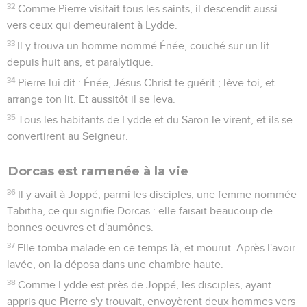
32
Comme Pierre visitait tous les saints, il descendit aussi
vers ceux qui demeuraient à Lydde.
33
Il y trouva un homme nommé Énée, couché sur un lit
depuis huit ans, et paralytique.
34
Pierre lui dit : Énée, Jésus Christ te guérit ; lève-toi, et
arrange ton lit. Et aussitôt il se leva.
35
Tous les habitants de Lydde et du Saron le virent, et ils se
convertirent au Seigneur.
Dorcas est ramenée à la vie
36
Il y avait à Joppé, parmi les disciples, une femme nommée
Tabitha, ce qui signifie Dorcas : elle faisait beaucoup de
bonnes oeuvres et d'aumônes.
37
Elle tomba malade en ce temps-là, et mourut. Après l'avoir
lavée, on la déposa dans une chambre haute.
38
Comme Lydde est près de Joppé, les disciples, ayant
appris que Pierre s'y trouvait, envoyèrent deux hommes vers