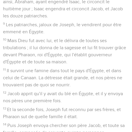
ainsi, Abraham, ayant engendré Isaac, le circoncit le
huitième jour ; Isaac engendra et circoncit Jacob, et Jacob
les douze patriarches.
9
Les patriarches, jaloux de Joseph, le vendirent pour être
emmené en Égypte.
10
Mais Dieu fut avec lui, et le délivra de toutes ses
tribulations ; il lui donna de la sagesse et lui fit trouver grâce
devant Pharaon, roi d'Égypte, qui l'établit gouverneur
d'Égypte et de toute sa maison.
11
Il survint une famine dans tout le pays d'Égypte, et dans
celui de Canaan. La détresse était grande, et nos pères ne
trouvaient pas de quoi se nourrir.
12
Jacob apprit qu'il y avait du blé en Égypte, et il y envoya
nos pères une première fois.
13
Et la seconde fois, Joseph fut reconnu par ses frères, et
Pharaon sut de quelle famille il était.
14
Puis Joseph envoya chercher son père Jacob, et toute sa