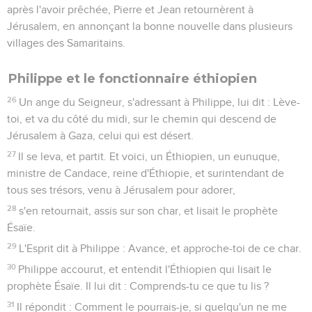
après l'avoir prêchée, Pierre et Jean retournèrent à
Jérusalem, en annonçant la bonne nouvelle dans plusieurs
villages des Samaritains.
Philippe et le fonctionnaire éthiopien
26
Un ange du Seigneur, s'adressant à Philippe, lui dit : Lève-
toi, et va du côté du midi, sur le chemin qui descend de
Jérusalem à Gaza, celui qui est désert.
27
Il se leva, et partit. Et voici, un Éthiopien, un eunuque,
ministre de Candace, reine d'Éthiopie, et surintendant de
tous ses trésors, venu à Jérusalem pour adorer,
28
s'en retournait, assis sur son char, et lisait le prophète
Ésaïe.
29
L'Esprit dit à Philippe : Avance, et approche-toi de ce char.
30
Philippe accourut, et entendit l'Éthiopien qui lisait le
prophète Ésaïe. Il lui dit : Comprends-tu ce que tu lis ?
31
Il répondit : Comment le pourrais-je, si quelqu'un ne me