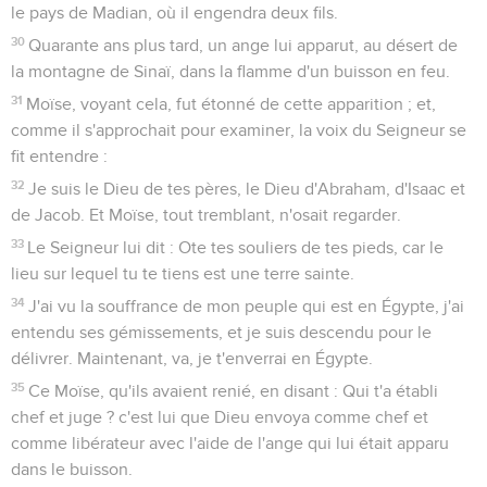
le pays de Madian, où il engendra deux fils.
30
Quarante ans plus tard, un ange lui apparut, au désert de
la montagne de Sinaï, dans la flamme d'un buisson en feu.
31
Moïse, voyant cela, fut étonné de cette apparition ; et,
comme il s'approchait pour examiner, la voix du Seigneur se
fit entendre :
32
Je suis le Dieu de tes pères, le Dieu d'Abraham, d'Isaac et
de Jacob. Et Moïse, tout tremblant, n'osait regarder.
33
Le Seigneur lui dit : Ote tes souliers de tes pieds, car le
lieu sur lequel tu te tiens est une terre sainte.
34
J'ai vu la souffrance de mon peuple qui est en Égypte, j'ai
entendu ses gémissements, et je suis descendu pour le
délivrer. Maintenant, va, je t'enverrai en Égypte.
35
Ce Moïse, qu'ils avaient renié, en disant : Qui t'a établi
chef et juge ? c'est lui que Dieu envoya comme chef et
comme libérateur avec l'aide de l'ange qui lui était apparu
dans le buisson.