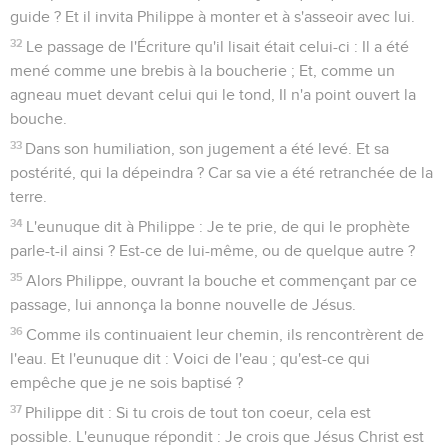
guide ? Et il invita Philippe à monter et à s'asseoir avec lui.
32
Le passage de l'Écriture qu'il lisait était celui-ci : Il a été
mené comme une brebis à la boucherie ; Et, comme un
agneau muet devant celui qui le tond, Il n'a point ouvert la
bouche.
33
Dans son humiliation, son jugement a été levé. Et sa
postérité, qui la dépeindra ? Car sa vie a été retranchée de la
terre.
34
L'eunuque dit à Philippe : Je te prie, de qui le prophète
parle-t-il ainsi ? Est-ce de lui-même, ou de quelque autre ?
35
Alors Philippe, ouvrant la bouche et commençant par ce
passage, lui annonça la bonne nouvelle de Jésus.
36
Comme ils continuaient leur chemin, ils rencontrèrent de
l'eau. Et l'eunuque dit : Voici de l'eau ; qu'est-ce qui
empêche que je ne sois baptisé ?
37
Philippe dit : Si tu crois de tout ton coeur, cela est
possible. L'eunuque répondit : Je crois que Jésus Christ est