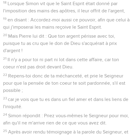
18
Lorsque Simon vit que le Saint Esprit était donné par
l'imposition des mains des apôtres, il leur offrit de l'argent,
19
en disant : Accordez-moi aussi ce pouvoir, afin que celui à
qui j'imposerai les mains reçoive le Saint Esprit.
20
Mais Pierre lui dit : Que ton argent périsse avec toi,
puisque tu as cru que le don de Dieu s'acquérait à prix
d'argent !
21
Il n'y a pour toi ni part ni lot dans cette affaire, car ton
coeur n'est pas droit devant Dieu.
22
Repens-toi donc de ta méchanceté, et prie le Seigneur
pour que la pensée de ton coeur te soit pardonnée, s'il est
possible ;
23
car je vois que tu es dans un fiel amer et dans les liens de
l'iniquité.
24
Simon répondit : Priez vous-mêmes le Seigneur pour moi,
afin qu'il ne m'arrive rien de ce que vous avez dit.
25
Après avoir rendu témoignage à la parole du Seigneur, et