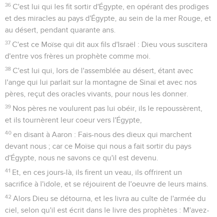
36
C'est lui qui les fit sortir d'Égypte, en opérant des prodiges
et des miracles au pays d'Égypte, au sein de la mer Rouge, et
au désert, pendant quarante ans.
37
C'est ce Moïse qui dit aux fils d'Israël : Dieu vous suscitera
d'entre vos frères un prophète comme moi.
38
C'est lui qui, lors de l'assemblée au désert, étant avec
l'ange qui lui parlait sur la montagne de Sinaï et avec nos
pères, reçut des oracles vivants, pour nous les donner.
39
Nos pères ne voulurent pas lui obéir, ils le repoussèrent,
et ils tournèrent leur coeur vers l'Égypte,
40
en disant à Aaron : Fais-nous des dieux qui marchent
devant nous ; car ce Moïse qui nous a fait sortir du pays
d'Égypte, nous ne savons ce qu'il est devenu.
41
Et, en ces jours-là, ils firent un veau, ils offrirent un
sacrifice à l'idole, et se réjouirent de l'oeuvre de leurs mains.
42
Alors Dieu se détourna, et les livra au culte de l'armée du
ciel, selon qu'il est écrit dans le livre des prophètes : M'avez-