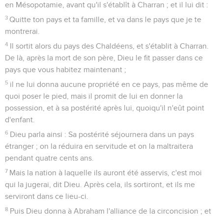
en Mésopotamie, avant qu'il s'établît à Charran ; et il lui dit :
3
Quitte ton pays et ta famille, et va dans le pays que je te
montrerai.
4
Il sortit alors du pays des Chaldéens, et s'établit à Charran.
De là, après la mort de son père, Dieu le fit passer dans ce
pays que vous habitez maintenant ;
5
il ne lui donna aucune propriété en ce pays, pas même de
quoi poser le pied, mais il promit de lui en donner la
possession, et à sa postérité après lui, quoiqu'il n'eût point
d'enfant.
6
Dieu parla ainsi : Sa postérité séjournera dans un pays
étranger ; on la réduira en servitude et on la maltraitera
pendant quatre cents ans.
7
Mais la nation à laquelle ils auront été asservis, c'est moi
qui la jugerai, dit Dieu. Après cela, ils sortiront, et ils me
serviront dans ce lieu-ci.
8
Puis Dieu donna à Abraham l'alliance de la circoncision ; et