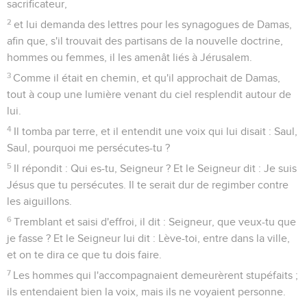
sacrificateur,
2
et lui demanda des lettres pour les synagogues de Damas,
afin que, s'il trouvait des partisans de la nouvelle doctrine,
hommes ou femmes, il les amenât liés à Jérusalem.
3
Comme il était en chemin, et qu'il approchait de Damas,
tout à coup une lumière venant du ciel resplendit autour de
lui.
4
Il tomba par terre, et il entendit une voix qui lui disait : Saul,
Saul, pourquoi me persécutes-tu ?
5
Il répondit : Qui es-tu, Seigneur ? Et le Seigneur dit : Je suis
Jésus que tu persécutes. Il te serait dur de regimber contre
les aiguillons.
6
Tremblant et saisi d'effroi, il dit : Seigneur, que veux-tu que
je fasse ? Et le Seigneur lui dit : Lève-toi, entre dans la ville,
et on te dira ce que tu dois faire.
7
Les hommes qui l'accompagnaient demeurèrent stupéfaits ;
ils entendaient bien la voix, mais ils ne voyaient personne.