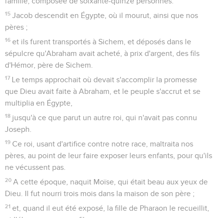
famille, composée de soixante-quinze personnes.
15
Jacob descendit en Égypte, où il mourut, ainsi que nos
pères ;
16
et ils furent transportés à Sichem, et déposés dans le
sépulcre qu'Abraham avait acheté, à prix d'argent, des fils
d'Hémor, père de Sichem.
17
Le temps approchait où devait s'accomplir la promesse
que Dieu avait faite à Abraham, et le peuple s'accrut et se
multiplia en Égypte,
18
jusqu'à ce que parut un autre roi, qui n'avait pas connu
Joseph.
19
Ce roi, usant d'artifice contre notre race, maltraita nos
pères, au point de leur faire exposer leurs enfants, pour qu'ils
ne vécussent pas.
20
A cette époque, naquit Moïse, qui était beau aux yeux de
Dieu. Il fut nourri trois mois dans la maison de son père ;
21
et, quand il eut été exposé, la fille de Pharaon le recueillit,