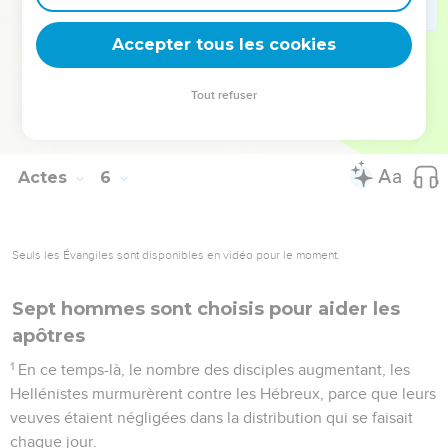
41
Les apôtres se retirèrent de devant le sanhédrin, joyeux
d'avoir été jugés dignes de subir des outrages pour le nom
Accepter tous les cookies
de Jésus.
42
Et chaque jour, dans le temple et dans les maisons, ils ne
Tout refuser
cessaient d'enseigner, et d'annoncer la bonne nouvelle de
Jésus Christ.
Actes
6
Seuls les Évangiles sont disponibles en vidéo pour le moment.
Sept hommes sont choisis pour aider les
apôtres
1
En ce temps-là, le nombre des disciples augmentant, les
Hellénistes murmurèrent contre les Hébreux, parce que leurs
veuves étaient négligées dans la distribution qui se faisait
chaque jour.