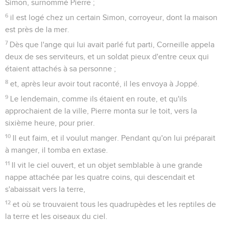
Simon, surnommé Pierre ;
6
il est logé chez un certain Simon, corroyeur, dont la maison
est près de la mer.
7
Dès que l'ange qui lui avait parlé fut parti, Corneille appela
deux de ses serviteurs, et un soldat pieux d'entre ceux qui
étaient attachés à sa personne ;
8
et, après leur avoir tout raconté, il les envoya à Joppé.
9
Le lendemain, comme ils étaient en route, et qu'ils
approchaient de la ville, Pierre monta sur le toit, vers la
sixième heure, pour prier.
10
Il eut faim, et il voulut manger. Pendant qu'on lui préparait
à manger, il tomba en extase.
11
Il vit le ciel ouvert, et un objet semblable à une grande
nappe attachée par les quatre coins, qui descendait et
s'abaissait vers la terre,
12
et où se trouvaient tous les quadrupèdes et les reptiles de
la terre et les oiseaux du ciel.