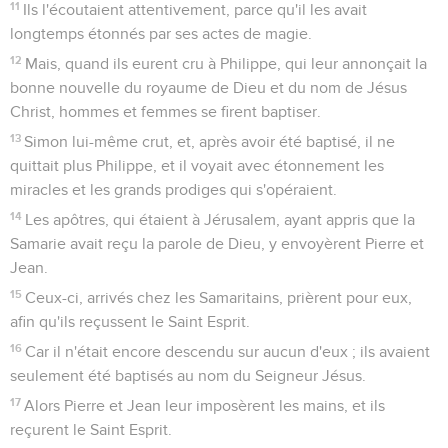
11
Ils l'écoutaient attentivement, parce qu'il les avait
longtemps étonnés par ses actes de magie.
12
Mais, quand ils eurent cru à Philippe, qui leur annonçait la
bonne nouvelle du royaume de Dieu et du nom de Jésus
Christ, hommes et femmes se firent baptiser.
13
Simon lui-même crut, et, après avoir été baptisé, il ne
quittait plus Philippe, et il voyait avec étonnement les
miracles et les grands prodiges qui s'opéraient.
14
Les apôtres, qui étaient à Jérusalem, ayant appris que la
Samarie avait reçu la parole de Dieu, y envoyèrent Pierre et
Jean.
15
Ceux-ci, arrivés chez les Samaritains, prièrent pour eux,
afin qu'ils reçussent le Saint Esprit.
16
Car il n'était encore descendu sur aucun d'eux ; ils avaient
seulement été baptisés au nom du Seigneur Jésus.
17
Alors Pierre et Jean leur imposèrent les mains, et ils
reçurent le Saint Esprit.