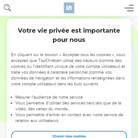
35
Puis il leur dit : Hommes Israélites, prenez garde à ce que
vous allez faire à l'égard de ces gens.
36
Segond 1910
Car, il n'y a pas longtemps que parut Theudas, qui se
donnait pour quelque chose, et auquel se rallièrent environ
Votre vie privée est importante
Actes
5
quatre cents hommes : il fut tué, et tous ceux qui l'avaient
pour nous
suivi furent mis en déroute et réduits à rien.
37
Après lui, parut Judas le Galiléen, à l'époque du
En cliquant sur le bouton « Accepter tous les cookies », vous
recensement, et il attira du monde à son parti : il périt aussi,
acceptez que TopChrétien utilise des traceurs (comme des
cookies ou l'identifiant unique de votre compte utilisateur) et
et tous ceux qui l'avaient suivi furent dispersés.
traite vos données à caractère personnel (comme vos
38
Et maintenant, je vous le dis ne vous occupez plus de ces
données de navigation et les informations renseignées dans
hommes, et laissez-les aller. Si cette entreprise ou cette
votre compte utilisateur) dans les buts suivants :
oeuvre vient des hommes, elle se détruira ;
Mesurer l'audience de notre service
39
mais si elle vient de Dieu, vous ne pourrez la détruire. Ne
Vous permettre d'utiliser des services tiers tels que de la
courez pas le risque d'avoir combattu contre Dieu.
vidéo, des cartes du monde…
Vous permettre d'entrer en contact avec notre service de
40
Ils se rangèrent à son avis. Et ayant appelé les apôtres, ils
relation aux utilisateurs.
les firent battre de verges, ils leur défendirent de parler au
nom de Jésus, et ils les relâchèrent.
Choisir mes cookies