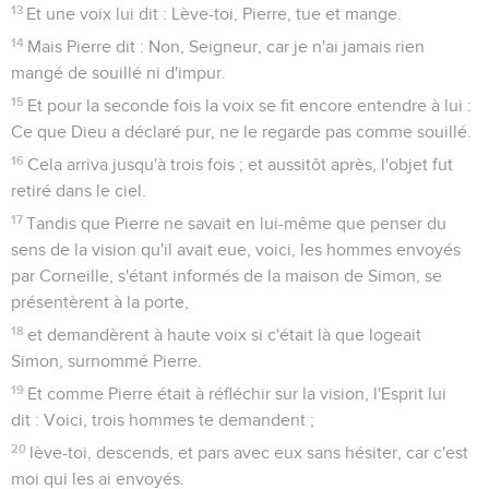
13
Et une voix lui dit : Lève-toi, Pierre, tue et mange.
14
Mais Pierre dit : Non, Seigneur, car je n'ai jamais rien
mangé de souillé ni d'impur.
15
Et pour la seconde fois la voix se fit encore entendre à lui :
Ce que Dieu a déclaré pur, ne le regarde pas comme souillé.
16
Cela arriva jusqu'à trois fois ; et aussitôt après, l'objet fut
retiré dans le ciel.
17
Tandis que Pierre ne savait en lui-même que penser du
sens de la vision qu'il avait eue, voici, les hommes envoyés
par Corneille, s'étant informés de la maison de Simon, se
présentèrent à la porte,
18
et demandèrent à haute voix si c'était là que logeait
Simon, surnommé Pierre.
19
Et comme Pierre était à réfléchir sur la vision, l'Esprit lui
dit : Voici, trois hommes te demandent ;
20
lève-toi, descends, et pars avec eux sans hésiter, car c'est
moi qui les ai envoyés.