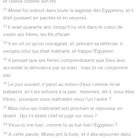
et l'éleva comme son fils.
22
Moïse fut instruit dans toute la sagesse des Égyptiens, et il
était puissant en paroles et en oeuvres.
23
Il avait quarante ans, lorsqu'il lui vint dans le coeur de
visiter ses frères, les fils d'Israël.
24
Il en vit un qu'on outrageait, et, prenant sa défense, il
vengea celui qui était maltraité, et frappa l'Égyptien.
25
Il pensait que ses frères comprendraient que Dieu leur
accordait la délivrance par sa main ; mais ils ne comprirent
pas.
26
Le jour suivant, il parut au milieu d'eux comme ils se
battaient, et il les exhorta à la paix : Hommes, dit-il, vous êtes
frères ; pourquoi vous maltraitez-vous l'un l'autre ?
27
Mais celui qui maltraitait son prochain le repoussa, en
disant : Qui t'a établi chef et juge sur nous ?
28
Veux-tu me tuer, comme tu as tué hier l'Égyptien ?
29
A cette parole, Moïse prit la fuite, et il alla séjourner dans