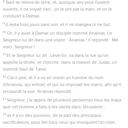
8
Saul se releva de terre, et, quoique ses yeux fussent
ouverts, il ne voyait rien ; on le prit par la main, et on le
conduisit à Damas.
9
Il resta trois jours sans voir, et il ne mangea ni ne but.
10
Or, il y avait à Damas un disciple nommé Ananias. Le
Seigneur lui dit dans une vision : Ananias ! Il répondit : Me
voici, Seigneur !
11
Et le Seigneur lui dit : Lève-toi, va dans la rue qu'on
appelle la droite, et cherche, dans la maison de Judas, un
nommé Saul de Tarse.
12
Car il prie, et il a vu en vision un homme du nom
d'Ananias, qui entrait, et qui lui imposait les mains, afin qu'il
recouvrât la vue. Ananias répondit :
13
Seigneur, j'ai appris de plusieurs personnes tous les maux
que cet homme a faits à tes saints dans Jérusalem ;
14
et il a ici des pouvoirs, de la part des principaux
sacrificateurs, pour lier tous ceux qui invoquent ton nom.