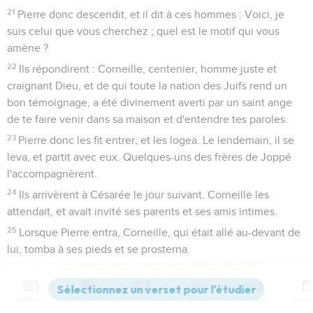
21
Pierre donc descendit, et il dit à ces hommes : Voici, je
suis celui que vous cherchez ; quel est le motif qui vous
amène ?
22
Ils répondirent : Corneille, centenier, homme juste et
craignant Dieu, et de qui toute la nation des Juifs rend un
bon témoignage, a été divinement averti par un saint ange
de te faire venir dans sa maison et d'entendre tes paroles.
23
Pierre donc les fit entrer, et les logea. Le lendemain, il se
leva, et partit avec eux. Quelques-uns des frères de Joppé
l'accompagnèrent.
24
Ils arrivèrent à Césarée le jour suivant. Corneille les
attendait, et avait invité ses parents et ses amis intimes.
25
Lorsque Pierre entra, Corneille, qui était allé au-devant de
lui, tomba à ses pieds et se prosterna.
26
Mais Pierre le releva, en disant : Lève-toi ; moi aussi, je
suis un homme.
Contenus
Versions
Commentaires
Strong
Dictionnaire
27
Et conversant avec lui, il entra, et trouva beaucoup de