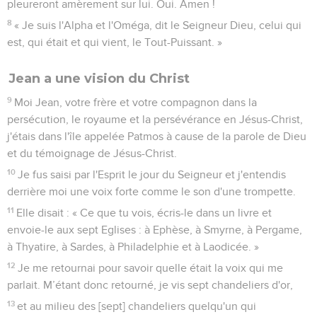
pleureront amèrement sur lui. Oui. Amen !
8
« Je suis l'Alpha et l'Oméga, dit le Seigneur Dieu, celui qui
est, qui était et qui vient, le Tout-Puissant. »
Jean a une vision du Christ
9
Moi Jean, votre frère et votre compagnon dans la
persécution, le royaume et la persévérance en Jésus-Christ,
j'étais dans l'île appelée Patmos à cause de la parole de Dieu
et du témoignage de Jésus-Christ.
10
Je fus saisi par l'Esprit le jour du Seigneur et j'entendis
derrière moi une voix forte comme le son d'une trompette.
11
Elle disait : « Ce que tu vois, écris-le dans un livre et
envoie-le aux sept Eglises : à Ephèse, à Smyrne, à Pergame,
à Thyatire, à Sardes, à Philadelphie et à Laodicée. »
12
Je me retournai pour savoir quelle était la voix qui me
parlait. M’étant donc retourné, je vis sept chandeliers d'or,
13
et au milieu des [sept] chandeliers quelqu'un qui