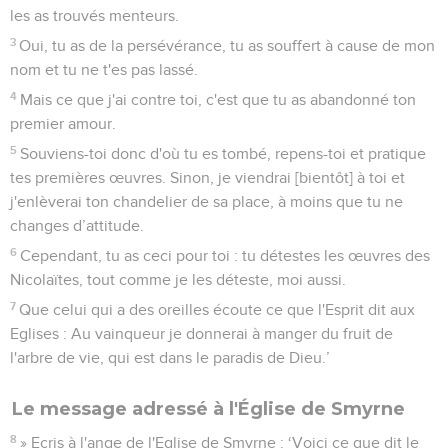
les as trouvés menteurs.
3
Oui, tu as de la persévérance, tu as souffert à cause de mon
nom et tu ne t'es pas lassé.
4
Mais ce que j'ai contre toi, c'est que tu as abandonné ton
premier amour.
5
Souviens-toi donc d'où tu es tombé, repens-toi et pratique
tes premières œuvres. Sinon, je viendrai [bientôt] à toi et
j'enlèverai ton chandelier de sa place, à moins que tu ne
changes d’attitude.
6
Cependant, tu as ceci pour toi : tu détestes les œuvres des
Nicolaïtes, tout comme je les déteste, moi aussi.
7
Que celui qui a des oreilles écoute ce que l'Esprit dit aux
Eglises : Au vainqueur je donnerai à manger du fruit de
l'arbre de vie, qui est dans le paradis de Dieu.’
Le message adressé à l'Église de Smyrne
8
» Ecris à l'ange de l'Eglise de Smyrne : ‘Voici ce que dit le