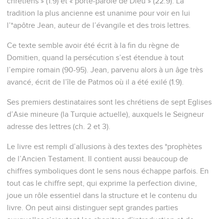
chrétiens » (1.9) et « porte-parole de Dieu » (22.9). La
tradition la plus ancienne est unanime pour voir en lui
l’*apôtre Jean, auteur de l’évangile et des trois lettres.
Ce texte semble avoir été écrit à la fin du règne de
Domitien, quand la persécution s’est étendue à tout
l’empire romain (90-95). Jean, parvenu alors à un âge très
avancé, écrit de l’île de Patmos où il a été exilé (1.9).
Ses premiers destinataires sont les chrétiens de sept Eglises
d’Asie mineure (la Turquie actuelle), auxquels le Seigneur
adresse des lettres (ch. 2 et 3).
Le livre est rempli d’allusions à des textes des *prophètes
de l’Ancien Testament. Il contient aussi beaucoup de
chiffres symboliques dont le sens nous échappe parfois. En
tout cas le chiffre sept, qui exprime la perfection divine,
joue un rôle essentiel dans la structure et le contenu du
livre. On peut ainsi distinguer sept grandes parties