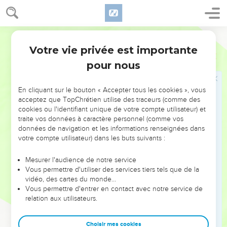
apôtres de notre Seigneur Jésus-Christ ont annoncé.
18
Ils vous disaient : « *A la fin des temps il y aura des
moqueurs qui vivront en suivant leurs désirs impies. »
Segond 21
19
Ce sont ceux qui provoquent des divisions, sont dominés
Votre vie privée est importante
Jude
1
par leur nature propre et n'ont pas l'Esprit.
pour nous
20
Quant à vous, bien-aimés, édifiez-vous vous-mêmes sur
votre très sainte foi et priez par le Saint-Esprit.
En cliquant sur le bouton « Accepter tous les cookies », vous
21
Maintenez-vous dans l'amour de Dieu en attendant le jour
acceptez que TopChrétien utilise des traceurs (comme des
cookies ou l'identifiant unique de votre compte utilisateur) et
où la compassion de notre Seigneur Jésus-Christ sera
traite vos données à caractère personnel (comme vos
manifestée pour la vie éternelle.
données de navigation et les informations renseignées dans
22
Ayez compassion des uns en faisant preuve de
votre compte utilisateur) dans les buts suivants :
discernement.
Mesurer l'audience de notre service
23
Quant aux autres, sauvez-les avec crainte en les arrachant
Vous permettre d'utiliser des services tiers tels que de la
au feu, en détestant jusqu’au vêtement souillé par leur
vidéo, des cartes du monde…
contact.
Vous permettre d'entrer en contact avec notre service de
relation aux utilisateurs.
Louange finale
Choisir mes cookies