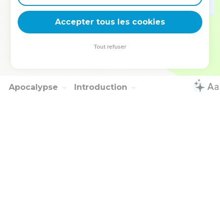
24
A celui qui peut vous garder de toute chute et vous faire
paraître devant sa gloire irréprochables et dans l'allégresse,
Accepter tous les cookies
25
oui, à Dieu seul [sage], qui nous a sauvés [par Jésus-Christ
notre Seigneur], appartiennent gloire, majesté, force et
Tout refuser
puissance [avant tous les temps, ] maintenant et pour
l'éternité ! Amen !
Apocalypse
Introduction