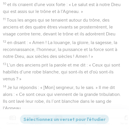
10
et ils criaient d'une voix forte : « Le salut est à notre Dieu
qui est assis sur le trône et à l'Agneau. »
11
Tous les anges qui se tenaient autour du trône, des
anciens et des quatre êtres vivants se prosternèrent, le
visage contre terre, devant le trône et ils adorèrent Dieu
12
en disant : « Amen ! La louange, la gloire, la sagesse, la
reconnaissance, l'honneur, la puissance et la force sont à
notre Dieu, aux siècles des siècles ! Amen ! »
13
L'un des anciens prit la parole et me dit : « Ceux qui sont
habillés d’une robe blanche, qui sont-ils et d'où sont-ils
venus ? »
14
Je lui répondis : « [Mon] seigneur, tu le sais. » Il me dit
alors : « Ce sont ceux qui viennent de la grande tribulation.
Ils ont lavé leur robe, ils l’ont blanchie dans le sang de
l'Agneau.
15
C'est pourquoi ils se tiennent devant le trône de Dieu et le
servent jour et nuit dans son temple. Celui qui est assis sur le
Contenus
Versions
Commentaires
Strong
Dictionnaire