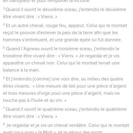
en vainqueur et pour remporter la victoire.
3
Quand il ouvrit le deuxième sceau, j'entendis le deuxième
être vivant dire : « Viens. »
4
Et un autre cheval, rouge feu, apparut. Celui qui le montait
reçut le pouvoir d'enlever la paix de la terre afin que les
hommes s’entretuent, et une grande épée lui fut donnée.
5
Quand l’Agneau ouvrit le troisième sceau, j'entendis le
troisième être vivant dire : « Viens. » Je regardai et je vis
apparaître un cheval noir. Celui qui le montait tenait une
balance à la main.
6
Et j'entendis [comme] une voix dire, au milieu des quatre
êtres vivants : « Une mesure de blé pour une pièce d’argent
et trois mesures d'orge pour une pièce d’argent, mais ne
touche pas à l'huile et au vin. »
7
Quand il ouvrit le quatrième sceau, j'entendis le quatrième
être vivant dire : « Viens. »
8
Je regardai et je vis un cheval verdâtre. Celui qui le montait
avait pour nom « la Mort », et le séjour des morts