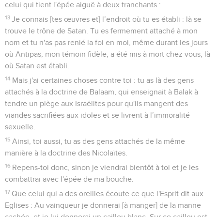
celui qui tient l'épée aiguë à deux tranchants :
13
Je connais [tes œuvres et] l’endroit où tu es établi : là se
trouve le trône de Satan. Tu es fermement attaché à mon
nom et tu n'as pas renié la foi en moi, même durant les jours
où Antipas, mon témoin fidèle, a été mis à mort chez vous, là
où Satan est établi.
14
Mais j'ai certaines choses contre toi : tu as là des gens
attachés à la doctrine de Balaam, qui enseignait à Balak à
tendre un piège aux Israélites pour qu'ils mangent des
viandes sacrifiées aux idoles et se livrent à l’immoralité
sexuelle.
15
Ainsi, toi aussi, tu as des gens attachés de la même
manière à la doctrine des Nicolaïtes.
16
Repens-toi donc, sinon je viendrai bientôt à toi et je les
combattrai avec l'épée de ma bouche.
17
Que celui qui a des oreilles écoute ce que l'Esprit dit aux
Eglises : Au vainqueur je donnerai [à manger] de la manne
cachée, et je lui donnerai un caillou blanc. Sur ce caillou est