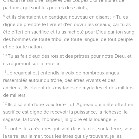
Chacun tenait une harpe et des coupes d'or remplies de
parfums, qui sont les prières des saints,
9
et ils chantaient un cantique nouveau en disant : « Tu es
digne de prendre le livre et d'en ouvrir les sceaux, car tu as
été offert en sacrifice et tu as racheté pour Dieu par ton sang
des hommes de toute tribu, de toute langue, de tout peuple
et de toute nation.
10
Tu as fait d'eux des rois et des prêtres pour notre Dieu, et
ils régneront sur la terre. »
11
Je regardai et j'entendis la voix de nombreux anges
rassemblés autour du trône, des êtres vivants et des
anciens ; ils étaient des myriades de myriades et des milliers
de milliers.
12
Ils disaient d'une voix forte : « L'Agneau qui a été offert en
sacrifice est digne de recevoir la puissance, la richesse, la
sagesse, la force, l'honneur, la gloire et la louange. »
13
Toutes les créatures qui sont dans le ciel, sur la terre, sous
la terre, sur la mer, tous les êtres qui s'y trouvent, je les