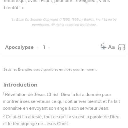
entière qui, avec l’Esprit, peut dire : « Seigneur, viens
bientôt ! »
La Bible Du Semeur Copyright © 1992, 1999 by Biblica, Inc.® Used by
permission. All rights reserved worldwide.
Apocalypse
1
Seuls les Évangiles sont disponibles en vidéo pour le moment.
Introduction
1
Révélation de Jésus-Christ. Dieu la lui a donnée pour
montrer à ses serviteurs ce qui doit arriver bientôt et l’a fait
connaître en envoyant son ange à son serviteur Jean.
2
Celui-ci l’a attesté, tout ce qu’il a vu est la parole de Dieu
et le témoignage de Jésus-Christ.