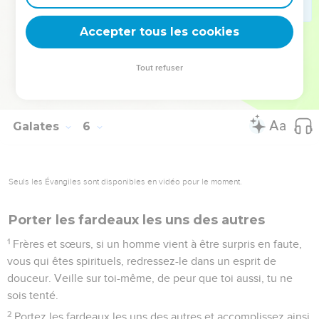
Ceux qui appartiennent à [Jésus-]Christ ont crucifié leur
nature propre avec ses passions et ses désirs.
Accepter tous les cookies
25
Si nous vivons par l'Esprit, laissons-nous aussi conduire
par l'Esprit.
Tout refuser
26
Ne soyons pas vaniteux en nous provoquant les uns les
autres, en nous portant envie les uns aux autres.
Galates
6
Seuls les Évangiles sont disponibles en vidéo pour le moment.
Porter les fardeaux les uns des autres
1
Frères et sœurs, si un homme vient à être surpris en faute,
vous qui êtes spirituels, redressez-le dans un esprit de
douceur. Veille sur toi-même, de peur que toi aussi, tu ne
sois tenté.
2
Portez les fardeaux les uns des autres et accomplissez ainsi