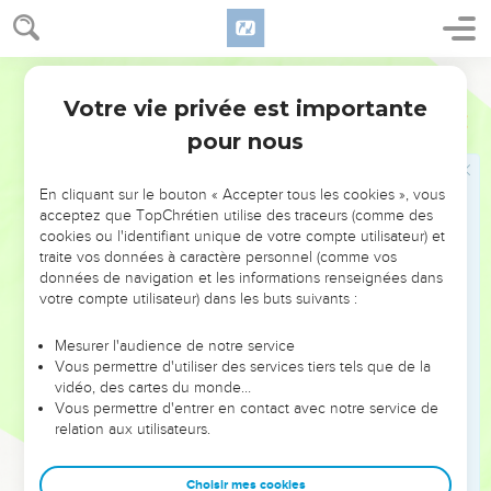
de l'Esprit, et l'Esprit a des désirs contraires à ceux de la
nature humaine. Ils sont opposés entre eux, de sorte que
vous ne pouvez pas faire ce que vous voudriez.
Segond 21
18
Cependant, si vous êtes conduits par l'Esprit, vous n'êtes
Votre vie privée est importante
Galates
5
pas sous la loi.
pour nous
19
Les œuvres de la nature humaine sont évidentes : ce sont
[l'adultère, ] l'immoralité sexuelle, l'impureté, la débauche,
En cliquant sur le bouton « Accepter tous les cookies », vous
20
l'idolâtrie, la magie, les haines, les querelles, les jalousies,
acceptez que TopChrétien utilise des traceurs (comme des
les colères, les rivalités, les divisions, les sectes,
cookies ou l'identifiant unique de votre compte utilisateur) et
traite vos données à caractère personnel (comme vos
21
l'envie, [les meurtres, ] l'ivrognerie, les excès de table et
données de navigation et les informations renseignées dans
les choses semblables. Je vous préviens, comme je l'ai déjà
votre compte utilisateur) dans les buts suivants :
fait : ceux qui ont un tel comportement n'hériteront pas du
royaume de Dieu.
Mesurer l'audience de notre service
Vous permettre d'utiliser des services tiers tels que de la
22
Mais le fruit de l'Esprit, c'est l'amour, la joie, la paix, la
vidéo, des cartes du monde…
patience, la bonté, la bienveillance, la foi, la douceur, la
Vous permettre d'entrer en contact avec notre service de
maîtrise de soi.
relation aux utilisateurs.
23
Contre de telles attitudes, il n’y a pas de loi.
Choisir mes cookies
24