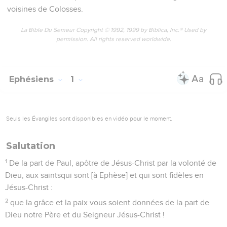
voisines de Colosses.
La Bible Du Semeur Copyright © 1992, 1999 by Biblica, Inc.® Used by
permission. All rights reserved worldwide.
Ephésiens
1
Seuls les Évangiles sont disponibles en vidéo pour le moment.
Salutation
1
De la part de Paul, apôtre de Jésus-Christ par la volonté de
Dieu, aux saintsqui sont [à Ephèse] et qui sont fidèles en
Jésus-Christ :
2
que la grâce et la paix vous soient données de la part de
Dieu notre Père et du Seigneur Jésus-Christ !