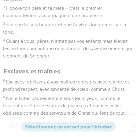
2
Honore ton père et ta mère – c'est le premier
commandement accompagné d’une promesse –
3
afin que tu sois heureux et que tu vives longtemps sur la
terre.
4
Quant à vous, pères, n'irritez pas vos enfants mais élevez-
les en leur donnant une éducation et des avertissements qui
viennent du Seigneur.
Esclaves et maîtres
5
Esclaves, obéissez à vos maîtres terrestres avec crainte et
profond respect, avec sincérité de cœur, comme à Christ.
6
Ne le faites pas seulement sous leurs yeux, comme le
feraient des êtres désireux de plaire aux hommes, mais
obéissez comme des serviteurs de Christ qui font de tout
leur cœur la volonté de Dieu.
7
Servez-les avec bonne volonté, comme si vous serviez le
Contenus
Versions
Commentaires
Strong
Dictionnaire
Seigneur et non des hommes,