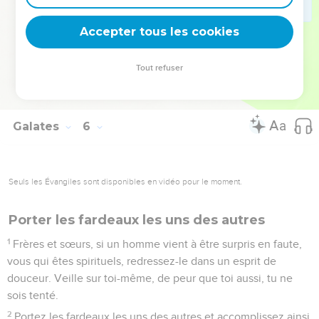
Ceux qui appartiennent à [Jésus-]Christ ont crucifié leur
nature propre avec ses passions et ses désirs.
Accepter tous les cookies
25
Si nous vivons par l'Esprit, laissons-nous aussi conduire
par l'Esprit.
Tout refuser
26
Ne soyons pas vaniteux en nous provoquant les uns les
autres, en nous portant envie les uns aux autres.
Galates
6
Seuls les Évangiles sont disponibles en vidéo pour le moment.
Porter les fardeaux les uns des autres
1
Frères et sœurs, si un homme vient à être surpris en faute,
vous qui êtes spirituels, redressez-le dans un esprit de
douceur. Veille sur toi-même, de peur que toi aussi, tu ne
sois tenté.
2
Portez les fardeaux les uns des autres et accomplissez ainsi