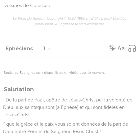
voisines de Colosses.
La Bible Du Semeur Copyright © 1992, 1999 by Biblica, Inc.® Used by
permission. All rights reserved worldwide.
Ephésiens
1
Seuls les Évangiles sont disponibles en vidéo pour le moment.
Salutation
1
De la part de Paul, apôtre de Jésus-Christ par la volonté de
Dieu, aux saintsqui sont [à Ephèse] et qui sont fidèles en
Jésus-Christ :
2
que la grâce et la paix vous soient données de la part de
Dieu notre Père et du Seigneur Jésus-Christ !