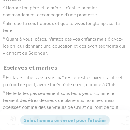
2
Honore ton père et ta mère – c'est le premier
commandement accompagné d’une promesse –
3
afin que tu sois heureux et que tu vives longtemps sur la
terre.
4
Quant à vous, pères, n'irritez pas vos enfants mais élevez-
les en leur donnant une éducation et des avertissements qui
viennent du Seigneur.
Esclaves et maîtres
5
Esclaves, obéissez à vos maîtres terrestres avec crainte et
profond respect, avec sincérité de cœur, comme à Christ.
6
Ne le faites pas seulement sous leurs yeux, comme le
feraient des êtres désireux de plaire aux hommes, mais
obéissez comme des serviteurs de Christ qui font de tout
leur cœur la volonté de Dieu.
7
Servez-les avec bonne volonté, comme si vous serviez le
Contenus
Versions
Commentaires
Strong
Dictionnaire
Seigneur et non des hommes,