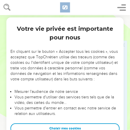
de l'Esprit, et l'Esprit a des désirs contraires à ceux de la
nature humaine. Ils sont opposés entre eux, de sorte que
vous ne pouvez pas faire ce que vous voudriez.
Segond 21
18
Cependant, si vous êtes conduits par l'Esprit, vous n'êtes
Votre vie privée est importante
Galates
5
pas sous la loi.
pour nous
19
Les œuvres de la nature humaine sont évidentes : ce sont
[l'adultère, ] l'immoralité sexuelle, l'impureté, la débauche,
En cliquant sur le bouton « Accepter tous les cookies », vous
20
l'idolâtrie, la magie, les haines, les querelles, les jalousies,
acceptez que TopChrétien utilise des traceurs (comme des
les colères, les rivalités, les divisions, les sectes,
cookies ou l'identifiant unique de votre compte utilisateur) et
traite vos données à caractère personnel (comme vos
21
l'envie, [les meurtres, ] l'ivrognerie, les excès de table et
données de navigation et les informations renseignées dans
les choses semblables. Je vous préviens, comme je l'ai déjà
votre compte utilisateur) dans les buts suivants :
fait : ceux qui ont un tel comportement n'hériteront pas du
royaume de Dieu.
Mesurer l'audience de notre service
Vous permettre d'utiliser des services tiers tels que de la
22
Mais le fruit de l'Esprit, c'est l'amour, la joie, la paix, la
vidéo, des cartes du monde…
patience, la bonté, la bienveillance, la foi, la douceur, la
Vous permettre d'entrer en contact avec notre service de
maîtrise de soi.
relation aux utilisateurs.
23
Contre de telles attitudes, il n’y a pas de loi.
Choisir mes cookies
24